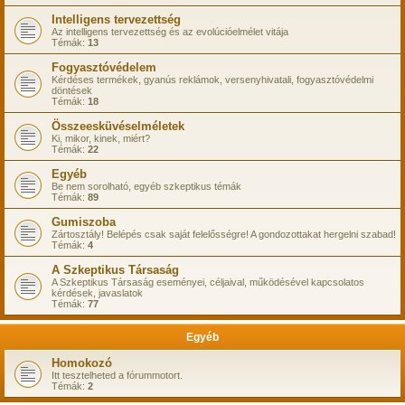
Intelligens tervezettség
Az intelligens tervezettség és az evolúcióelmélet vitája
Témák:
13
Fogyasztóvédelem
Kérdéses termékek, gyanús reklámok, versenyhivatali, fogyasztóvédelmi
döntések
Témák:
18
Összeesküvéselméletek
Ki, mikor, kinek, miért?
Témák:
22
Egyéb
Be nem sorolható, egyéb szkeptikus témák
Témák:
89
Gumiszoba
Zártosztály! Belépés csak saját felelősségre! A gondozottakat hergelni szabad!
Témák:
4
A Szkeptikus Társaság
A Szkeptikus Társaság eseményei, céljaival, működésével kapcsolatos
kérdések, javaslatok
Témák:
77
Egyéb
Homokozó
Itt tesztelheted a fórummotort.
Témák:
2