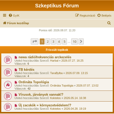
Szkeptikus Fórum
GyIK
Regisztráció
Belépés
K
Fórum kezdőlap
e
Pontos idő: 2026.08.07. 11:20
r
Oldal:
1
/
10
1
2
3
4
5
10
Következő
e
…
s
Frissült topikok
é
newa rádiófrekvenciás arckezelés
s
Utolsó hozzászólás Szerző:
Harbal
«
2026.07.27. 16:25
Válaszok:
6
TB kérdés
Utolsó hozzászólás Szerző:
TaraBylba
«
2026.07.09. 13:15
Válaszok:
4
Ordináta Topológia
Utolsó hozzászólás Szerző:
Ordináta Topológia
«
2026.07.07. 13:02
Válaszok:
42
Vírusok, járványok vannak!?
Utolsó hozzászólás Szerző:
Koktelos
«
2026.05.14. 16:38
Új zacskók = környezetvédelem!?
Utolsó hozzászólás Szerző:
Koktelos
«
2026.04.28. 19:19