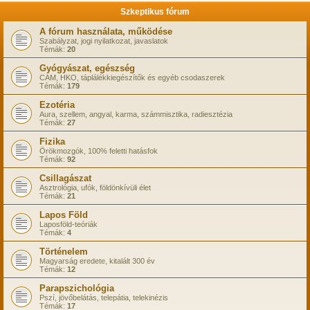
Szkeptikus fórum
A fórum használata, működése
Szabályzat, jogi nyilatkozat, javaslatok
Témák:
20
Gyógyászat, egészség
CAM, HKO, táplálékkiegészítők és egyéb csodaszerek
Témák:
179
Ezotéria
Aura, szellem, angyal, karma, számmisztika, radiesztézia
Témák:
27
Fizika
Örökmozgók, 100% feletti hatásfok
Témák:
92
Csillagászat
Asztrológia, ufók, földönkívüli élet
Témák:
21
Lapos Föld
Laposföld-teóriák
Témák:
4
Történelem
Magyarság eredete, kitalált 300 év
Témák:
12
Parapszichológia
Pszí, jövőbelátás, telepátia, telekinézis
Témák:
17