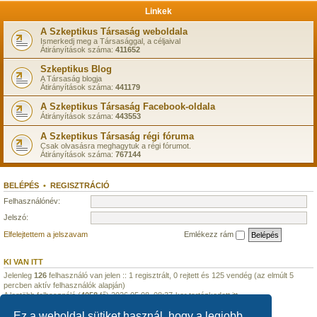
Linkek
A Szkeptikus Társaság weboldala
Ismerkedj meg a Társasággal, a céljaival
Átirányítások száma:
411652
Szkeptikus Blog
A Társaság blogja
Átirányítások száma:
441179
A Szkeptikus Társaság Facebook-oldala
Átirányítások száma:
443553
A Szkeptikus Társaság régi fóruma
Csak olvasásra meghagytuk a régi fórumot.
Átirányítások száma:
767144
BELÉPÉS
•
REGISZTRÁCIÓ
Felhasználónév:
Jelszó:
Elfelejtettem a jelszavam
Emlékezz rám
KI VAN ITT
Jelenleg
126
felhasználó van jelen :: 1 regisztrált, 0 rejtett és 125 vendég (az elmúlt 5
percben aktív felhasználók alapján)
A legtöbb felhasználó (
4058
fő) 2026.05.08. 08:37-kor tartózkodott itt.
Ez a weboldal sütiket használ, hogy a legjobb