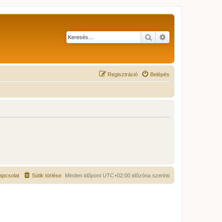
Keresés
Részletes keresés
Regisztráció
Belépés
apcsolat
Sütik törlése
Minden időpont
UTC+02:00
időzóna szerinti