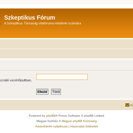
Szkeptikus Fórum
A Szkeptikus Társaság vitafóruma mindenki számára
sználó vezérlőpultban,
K
Powered by
phpBB
® Forum Software © phpBB Limited
Magyar fordítás ©
Magyar phpBB Közösség
Adatvédelmi nyilatkozat
|
Használati feltételek