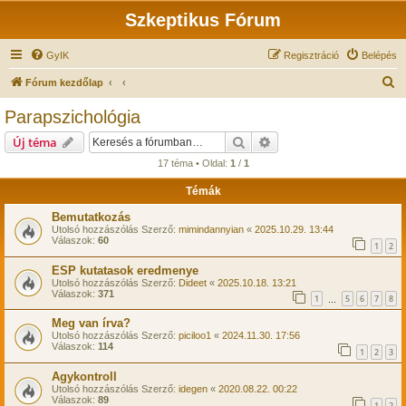
Szkeptikus Fórum
GyIK
Regisztráció
Belépés
K
Fórum kezdőlap
e
Parapszichológia
r
Keresés
Részletes keresés
Új téma
e
17 téma • Oldal:
1
/
1
s
Témák
é
s
Bemutatkozás
Utolsó hozzászólás Szerző:
mimindannyian
«
2025.10.29. 13:44
Válaszok:
60
1
2
ESP kutatasok eredmenye
Utolsó hozzászólás Szerző:
Dideet
«
2025.10.18. 13:21
Válaszok:
371
1
5
6
7
8
…
Meg van írva?
Utolsó hozzászólás Szerző:
piciloo1
«
2024.11.30. 17:56
Válaszok:
114
1
2
3
Agykontroll
Utolsó hozzászólás Szerző:
idegen
«
2020.08.22. 00:22
Válaszok:
89
1
2