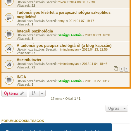
Utolsó hozzászólás Szerző:
raven
«
2014.08.30. 12:30
Válaszok:
22
Tudományos kísérlet a parapszichológia szkeptikus
megítélésé
Utolsó hozzászólás Szerző:
ennyi
«
2014.01.07. 19:17
Válaszok:
1
Integrál pszihológia
Utolsó hozzászólás Szerző:
Szilágyi András
«
2013.08.23. 10:31
Válaszok:
3
A tudományos parapszichológiáról (a blog kapcsán)
Utolsó hozzászólás Szerző:
mimindannyian
«
2013.04.13. 22:56
Válaszok:
37
Asztrálutazás
Utolsó hozzászólás Szerző:
mimindannyian
«
2012.11.04. 18:46
Válaszok:
71
1
2
INGA
Utolsó hozzászólás Szerző:
Szilágyi András
«
2011.07.22. 13:38
Válaszok:
3
Új téma
17 téma • Oldal:
1
/
1
Ugrás
FÓRUM JOGOSULTSÁGOK
Nem
nyithatsz témákat ebben a fórumban.
Nem
válaszolhatsz egy témára ebben a fórumban.