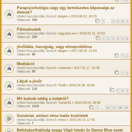
Parapszichológia vagy egy természetes képessége az
életnek?
Utolsó hozzászólás Szerző:
idegen
«
2018.08.22. 20:23
Válaszok:
349
1
4
5
6
7
…
Pálmalevelek
Utolsó hozzászólás Szerző:
nagy.bne.evi
«
2018.02.11. 20:59
Válaszok:
259
1
2
3
4
5
6
jövőlátás, hazugság, vagy elmeprobléma
Utolsó hozzászólás Szerző:
idegen
«
2017.06.16. 21:53
Válaszok:
86
1
2
Meditáció
Utolsó hozzászólás Szerző:
csbened
«
2017.01.17. 16:36
Válaszok:
89
1
2
Látjuk a jövőt
Utolsó hozzászólás Szerző:
Teofil
«
2016.04.28. 18:56
Válaszok:
132
1
2
3
Mit tudunk eddig a tudatról?
Utolsó hozzászólás Szerző:
Tamás91
«
2015.09.24. 20:58
Válaszok:
1419
1
26
27
28
29
…
Gondolat, emberi elme hatás kisérletek
Utolsó hozzászólás Szerző:
ennyi
«
2015.04.13. 17:45
Válaszok:
7
Befolyásolhatóság avagy Vágó István és Danny Blue esete