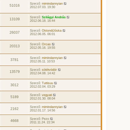
Szerző:
mimindannyian
51016
2012.07.03. 19:30
Szerző:
Szilágyi András
13109
2012.06.18. 16:44
Szerző:
OktondiJóska
26037
2012.06.05. 06:01
Szerző:
Orcas
20313
2012.05.16. 19:55
Szerző:
mimindannyian
3781
2012.05.11. 10:53
Szerző:
sötétvödör
13579
2012.04.08. 14:42
Szerző:
Tuttisuu
3012
2012.02.04. 03:29
Szerző:
vegyati
5189
2012.01.30. 08:04
Szerző:
mimindannyian
2162
2012.01.17. 14:56
Szerző:
Pezo
4668
2011.11.24. 22:34