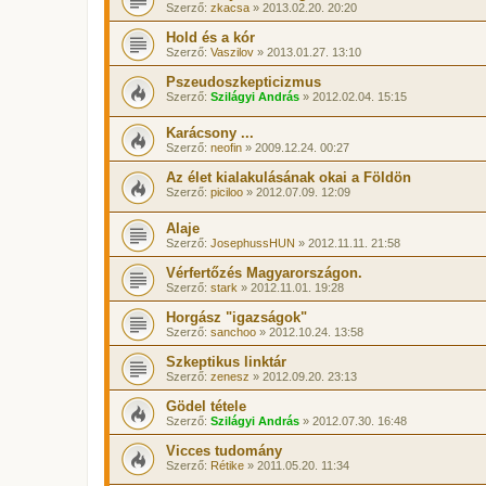
Szerző:
zkacsa
» 2013.02.20. 20:20
Hold és a kór
Szerző:
Vaszilov
» 2013.01.27. 13:10
Pszeudoszkepticizmus
Szerző:
Szilágyi András
» 2012.02.04. 15:15
Karácsony ...
Szerző:
neofin
» 2009.12.24. 00:27
Az élet kialakulásának okai a Földön
Szerző:
piciloo
» 2012.07.09. 12:09
Alaje
Szerző:
JosephussHUN
» 2012.11.11. 21:58
Vérfertőzés Magyarországon.
Szerző:
stark
» 2012.11.01. 19:28
Horgász "igazságok"
Szerző:
sanchoo
» 2012.10.24. 13:58
Szkeptikus linktár
Szerző:
zenesz
» 2012.09.20. 23:13
Gödel tétele
Szerző:
Szilágyi András
» 2012.07.30. 16:48
Vicces tudomány
Szerző:
Rétike
» 2011.05.20. 11:34