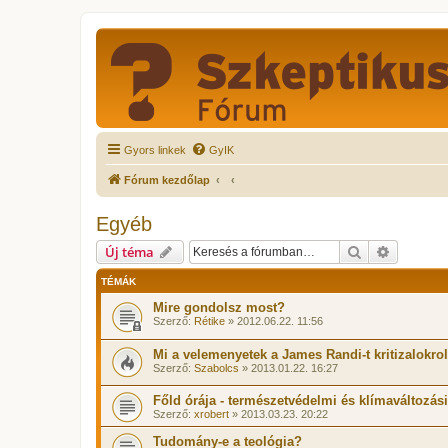
Gyors linkek
GyIK
Fórum kezdőlap
Egyéb
Keresés
Részletes
Új téma
TÉMÁK
Mire gondolsz most?
Szerző:
Rétike
» 2012.06.22. 11:56
Mi a velemenyetek a James Randi-t kritizalokro
Szerző:
Szabolcs
» 2013.01.22. 16:27
Főld órája - természetvédelmi és klímaváltozá
Szerző:
xrobert
» 2013.03.23. 20:22
Tudomány-e a teológia?