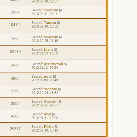
2013.03.20. 12:37
Szerző:
solarboat
2084
2013.02.11. 20:11
Szerző:
Tuttisuu
104144
2013.02.10. 13:52
Szerző:
solarboat
7098
2012.12.25. 23:15
Szerző:
lorenz
39989
2012.11.18. 15:12
Szerző:
aszfaltbetyár
2520
2012.11.12. 19:34
Szerző:
ennyi
4866
2012.11.09. 00:49
Szerző:
sanchoo
2268
2012.10.24. 15:52
Szerző:
Question
2002
2012.09.21. 00:37
Szerző:
alagi
4200
2012.07.31. 20:00
Szerző:
Rétike
26377
2012.07.19. 10:16