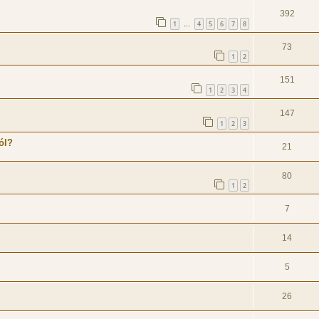
392
1
4
5
6
7
8
…
73
1
2
151
1
2
3
4
147
1
2
3
ól?
21
80
1
2
7
14
5
26