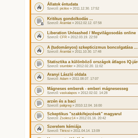
Állatok éntudata
Szerző:
piciloo
» 2011.12.30. 17:52
Kritikus gondolkodás ...
Szerző:
Áramlat
» 2012.02.12. 07:58
Liberation Unleashed / Megvilágosodás online
Szerző:
CFR
» 2012.03.19. 22:59
A (tudományos) szkepticizmus boncolgatása ...
Szerző:
Áramlat
» 2011.10.30. 17:48
Statisztika a különböző országok átlagos IQ-jár
Szerző:
stumbler
» 2012.02.20. 11:02
Aranyi László oldala
Szerző:
Adam
» 2011.08.07. 17:07
Mágneses emberek - emberi mágnesesseg
Szerző:
vaskalapos
» 2012.02.02. 14:28
arzén és a baci
Szerző:
paligreg
» 2010.12.04. 16:00
Szkeptikus "szakkifejezések" magyarul
Szerző:
Zsolesz14
» 2012.01.16. 20:42
Szerelem kémiája
Szerző:
Titricsi
» 2011.04.14. 13:09