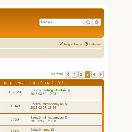
Keresés
Részletes keresés
Regisztráció
Belépés
1
2
3
4
Előző
Következő
89 téma
MEGTEKINTVE
UTOLSÓ HOZZÁSZÓLÁS
Szerző:
Szilágyi András
132128
2013.03.30. 19:28
Szerző:
mimindannyian
91349
2013.03.27. 15:54
Szerző:
mimindannyian
2969
2013.03.26. 23:30
Szerző:
ennyi
3580