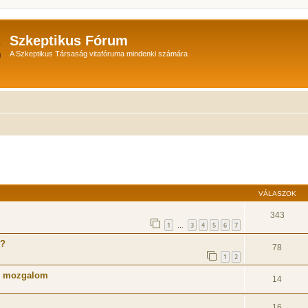
Szkeptikus Fórum
A Szkeptikus Társaság vitafóruma mindenki számára
 keresés
VÁLASZOK
343
1
3
4
5
6
7
…
l?
78
1
2
si mozgalom
14
16