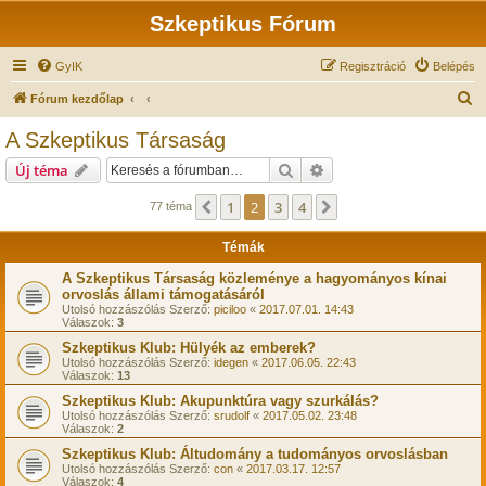
Szkeptikus Fórum
GyIK
Regisztráció
Belépés
K
Fórum kezdőlap
e
A Szkeptikus Társaság
r
Keresés
Részletes keresés
Új téma
e
s
1
2
3
4
Előző
Következő
77 téma
é
Témák
s
A Szkeptikus Társaság közleménye a hagyományos kínai
orvoslás állami támogatásáról
Utolsó hozzászólás Szerző:
piciloo
«
2017.07.01. 14:43
Válaszok:
3
Szkeptikus Klub: Hülyék az emberek?
Utolsó hozzászólás Szerző:
idegen
«
2017.06.05. 22:43
Válaszok:
13
Szkeptikus Klub: Akupunktúra vagy szurkálás?
Utolsó hozzászólás Szerző:
srudolf
«
2017.05.02. 23:48
Válaszok:
2
Szkeptikus Klub: Áltudomány a tudományos orvoslásban
Utolsó hozzászólás Szerző:
con
«
2017.03.17. 12:57
Válaszok:
4