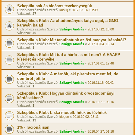
Szkeptikusok és áldásos tevékenységük
Utolsó hozzászólás Szerző:
kusulj
«
2017.03.14. 01:39
Válaszok:
27
Szkeptikus Klub: Az áltudományos kutya ugat, a GMO-
karaván halad
Utolsó hozzászólás Szerző:
Szilágyi András
«
2017.03.12. 13:00
Válaszok:
40
Szkeptikus Klub: Mit tanulhatunk az ősi magyar írásoktól?
Utolsó hozzászólás Szerző:
Szilágyi András
«
2017.03.04. 16:14
Válaszok:
1
Szkeptikus Klub: Mit tud a hárfa - s mit nem? A HAARP
kísérlet és környéke
Utolsó hozzászólás Szerző:
Szilágyi András
«
2017.01.01. 12:48
Válaszok:
1
Szkeptikus Klub: A mérnök, aki piramisra ment fel, de
dombról jött le
Utolsó hozzászólás Szerző:
Szilágyi András
«
2016.11.18. 00:42
Válaszok:
1
Szkeptikus Klub: Hogyan döntsünk orvostudományi
kérdésekben?
Utolsó hozzászólás Szerző:
Szilágyi András
«
2016.10.21. 00:16
Válaszok:
1
Szkeptikus Klub: Liska-modell: hitek és tévhitek
Utolsó hozzászólás Szerző:
idegen
«
2016.10.02. 23:11
Válaszok:
13
1% - racionálisan
Utolsó hozzászólás Szerző:
Szilágyi András
«
2016.04.27. 01:18