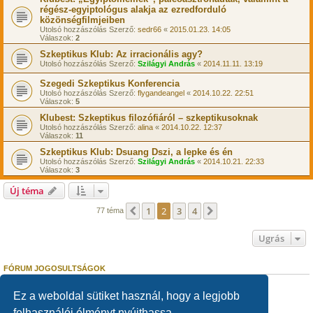
régész-egyiptológus alakja az ezredforduló
közönségfilmjeiben
Utolsó hozzászólás Szerző:
sedr66
«
2015.01.23. 14:05
Válaszok:
2
Szkeptikus Klub: Az irracionális agy?
Utolsó hozzászólás Szerző:
Szilágyi András
«
2014.11.11. 13:19
Szegedi Szkeptikus Konferencia
Utolsó hozzászólás Szerző:
flygandeangel
«
2014.10.22. 22:51
Válaszok:
5
Klubest: Szkeptikus filozófiáról – szkeptikusoknak
Utolsó hozzászólás Szerző:
alina
«
2014.10.22. 12:37
Válaszok:
11
Szkeptikus Klub: Dsuang Dszi, a lepke és én
Utolsó hozzászólás Szerző:
Szilágyi András
«
2014.10.21. 22:33
Válaszok:
3
Új téma
1
2
3
4
Előző
Következő
77 téma
Ugrás
FÓRUM JOGOSULTSÁGOK
Nem
nyithatsz témákat ebben a fórumban.
Nem
válaszolhatsz egy témára ebben a fórumban.
Ez a weboldal sütiket használ, hogy a legjobb
Nem
szerkesztheted a hozzászólásaidat ebben a fórumban.
felhasználói élményt nyújthassa.
Nem
törölheted a hozzászólásaidat ebben a fórumban.