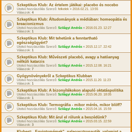
Szkeptikus Klub: Az értelem játékai: placebo és nocebo
Utolsó hozzászólás Szerző:
felkelek
«
2016.02.21. 13:55
Válaszok:
4
Szkeptikus Klub: Áltudományok a médiában: homeopátia és
kreacionizmus
Utolsó hozzászólás Szerző:
Szilágyi András
«
2016.01.23. 12:27
Válaszok:
1
Szkeptikus Klub: Mit tehetünk a fenntartható
egészségügyért?
Utolsó hozzászólás Szerző:
Szilágyi András
«
2015.12.17. 22:42
Válaszok:
1
Szkeptikus Klub: Művészeti placebó, avagy a hatóanyag
nélküli katarzis
Utolsó hozzászólás Szerző:
Szilágyi András
«
2015.12.08. 16:21
Válaszok:
7
Gyógynövényekről a Szkeptikus Klubban
Utolsó hozzászólás Szerző:
Szilágyi András
«
2015.11.20. 11:23
Válaszok:
1
Szkeptikus Klub: A bizonyítékokon alapuló oktatáspolitika
Utolsó hozzászólás Szerző:
Szilágyi András
«
2015.06.20. 18:05
Válaszok:
1
Szkeptikus Klub: Termográfia - mikor mérés, mikor blöff?
Utolsó hozzászólás Szerző:
Szilágyi András
«
2015.04.16. 15:59
Szkeptikus Klub: Mit árul el rólunk a beszédünk?
Utolsó hozzászólás Szerző:
Szilágyi András
«
2015.03.15. 22:59
Válaszok:
3
Klubest: „Egyiptomémek”, paleoasztronauták, valamint a