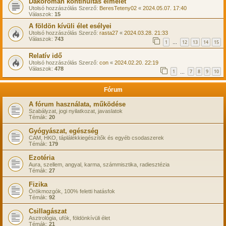
Dákoromán kontinuitás elmélet
Utolsó hozzászólás Szerző:
BeresTeteny02
«
2024.05.07. 17:40
Válaszok:
15
A földön kívüli élet esélyei
Utolsó hozzászólás Szerző:
rasta27
«
2024.03.28. 21:33
Válaszok:
743
1
12
13
14
15
…
Relatív idő
Utolsó hozzászólás Szerző:
con
«
2024.02.20. 22:19
Válaszok:
478
1
7
8
9
10
…
Fórum
A fórum használata, működése
Szabályzat, jogi nyilatkozat, javaslatok
Témák:
20
Gyógyászat, egészség
CAM, HKO, táplálékkiegészítők és egyéb csodaszerek
Témák:
179
Ezotéria
Aura, szellem, angyal, karma, számmisztika, radiesztézia
Témák:
27
Fizika
Örökmozgók, 100% feletti hatásfok
Témák:
92
Csillagászat
Asztrológia, ufók, földönkívüli élet
Témák:
21