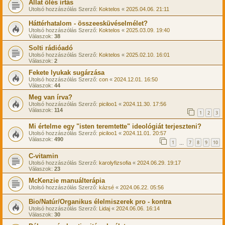
Állat ölés írtás
Utolsó hozzászólás Szerző:
Koktelos
«
2025.04.06. 21:11
Háttérhatalom - összeesküvéselmélet?
Utolsó hozzászólás Szerző:
Koktelos
«
2025.03.09. 19:40
Válaszok:
38
Solti rádióadó
Utolsó hozzászólás Szerző:
Koktelos
«
2025.02.10. 16:01
Válaszok:
2
Fekete lyukak sugárzása
Utolsó hozzászólás Szerző:
con
«
2024.12.01. 16:50
Válaszok:
44
Meg van írva?
Utolsó hozzászólás Szerző:
piciloo1
«
2024.11.30. 17:56
Válaszok:
114
1
2
3
Mi értelme egy "isten teremtette" ideológiát terjeszteni?
Utolsó hozzászólás Szerző:
piciloo1
«
2024.11.01. 20:57
Válaszok:
490
1
7
8
9
10
…
C-vitamin
Utolsó hozzászólás Szerző:
karolyfizsofia
«
2024.06.29. 19:17
Válaszok:
23
McKenzie manuálterápia
Utolsó hozzászólás Szerző:
kázsé
«
2024.06.22. 05:56
Bio/Natúr/Organikus élelmiszerek pro - kontra
Utolsó hozzászólás Szerző:
Lidaj
«
2024.06.06. 16:14
Válaszok:
30