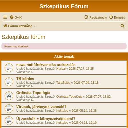
Szkeptikus Fórum
GyIK
Regisztráció
Belépés
K
Fórum kezdőlap
e
Szkeptikus fórum
r
Fórum szabályok
e
s
Aktív témák
é
newa rádiófrekvenciás arckezelés
s
Utolsó hozzászólás Szerző:
Harbal
«
2026.07.27. 16:25
Válaszok:
6
TB kérdés
Utolsó hozzászólás Szerző:
TaraBylba
«
2026.07.09. 13:15
Válaszok:
4
Ordináta Topológia
Utolsó hozzászólás Szerző:
Ordináta Topológia
«
2026.07.07. 13:02
Válaszok:
42
Vírusok, járványok vannak!?
Utolsó hozzászólás Szerző:
Koktelos
«
2026.05.14. 16:38
Új zacskók = környezetvédelem!?
Utolsó hozzászólás Szerző:
Koktelos
«
2026.04.28. 19:19