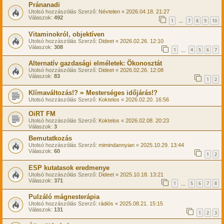
Pránanadi
Utolsó hozzászólás Szerző:
Névtelen
«
2026.04.18. 21:27
Válaszok:
492
1
7
8
9
10
…
Vitaminokról, objektíven
Utolsó hozzászólás Szerző:
Dideet
«
2026.02.26. 12:10
Válaszok:
308
1
4
5
6
7
…
Alternatív gazdasági elméletek: Ökonosztát
Utolsó hozzászólás Szerző:
Dideet
«
2026.02.26. 12:08
Válaszok:
83
1
2
Klímaváltozás!? = Mesterséges időjárás!?
Utolsó hozzászólás Szerző:
Koktelos
«
2026.02.20. 16:56
OiRT FM
Utolsó hozzászólás Szerző:
Koktelos
«
2026.02.08. 20:23
Válaszok:
3
Bemutatkozás
Utolsó hozzászólás Szerző:
mimindannyian
«
2025.10.29. 13:44
Válaszok:
60
1
2
ESP kutatasok eredmenye
Utolsó hozzászólás Szerző:
Dideet
«
2025.10.18. 13:21
Válaszok:
371
1
5
6
7
8
…
Pulzáló mágnesterápia
Utolsó hozzászólás Szerző:
rádiós
«
2025.08.21. 15:15
Válaszok:
131
1
2
3