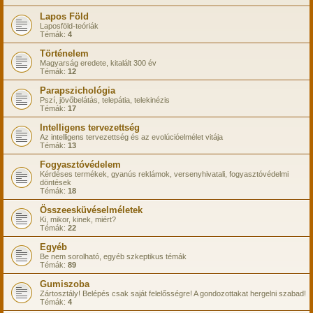
Lapos Föld
Laposföld-teóriák
Témák:
4
Történelem
Magyarság eredete, kitalált 300 év
Témák:
12
Parapszichológia
Pszí, jövőbelátás, telepátia, telekinézis
Témák:
17
Intelligens tervezettség
Az intelligens tervezettség és az evolúcióelmélet vitája
Témák:
13
Fogyasztóvédelem
Kérdéses termékek, gyanús reklámok, versenyhivatali, fogyasztóvédelmi
döntések
Témák:
18
Összeesküvéselméletek
Ki, mikor, kinek, miért?
Témák:
22
Egyéb
Be nem sorolható, egyéb szkeptikus témák
Témák:
89
Gumiszoba
Zártosztály! Belépés csak saját felelősségre! A gondozottakat hergelni szabad!
Témák:
4