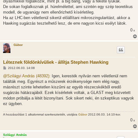
olyasmikkel foglalkozik, mint pl. a big bang, vagy a fekete lyukak.
ó
l
De sokan foglalkoznak pl. húrelmélettel, ami szintén egy szép teoretikus
á
modell, de ugyanúgy nem ellenőrizhető kísérletileg.
s
Ha az LHC-ben véletlenül sikerül előállítani mikroszingularitást, akkor a
Hawking sugárzás tesztelhető lesz, de erre nagyon kicsi esélyt látok.
0
x
Gábor
Léteznek földönkívüliek - állítja Stephen Hawking
H
2012.06.03. 14:08
o
z
@Szilágyi András (48392):
Igen, keresték nyilván nem véletlenül nem
z
találták meg. Egyrészt a műszerek érzékenysége nem elég nagy,
á
s
másrészt szinte lehetetlen kiszűrni az egyéb részecskékből eredő
z
sugárzás hátárzajából. Ezek kísérletek voltak, a GLAST meg közvetett
ó
l
módon próbálja a létét bizonyítani. Sok sikert neki, én szkeptikus vagyok
á
ez ügyben.
s
A hozzászólást 1 alkalommal szerkesztették, utoljára
Gábor
2012.06.03. 14:10-kor.
0
x
Szilágyi András