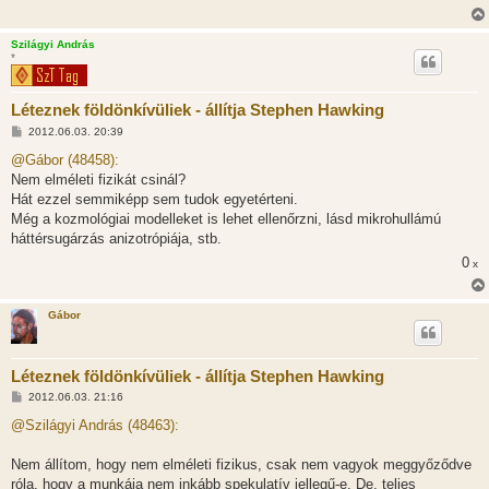
Szilágyi András
*
Léteznek földönkívüliek - állítja Stephen Hawking
H
2012.06.03. 20:39
o
z
@Gábor (48458):
z
Nem elméleti fizikát csinál?
á
s
Hát ezzel semmiképp sem tudok egyetérteni.
z
Még a kozmológiai modelleket is lehet ellenőrzni, lásd mikrohullámú
ó
l
háttérsugárzás anizotrópiája, stb.
á
0
s
x
Gábor
Léteznek földönkívüliek - állítja Stephen Hawking
H
2012.06.03. 21:16
o
z
@Szilágyi András (48463):
z
á
s
Nem állítom, hogy nem elméleti fizikus, csak nem vagyok meggyőződve
z
róla, hogy a munkája nem inkább spekulatív jellegű-e. De, teljes
ó