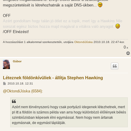
megszüntetését is létrehozhatnák a saját DNS-ükben...
OFF
Azért gondoltam hogy talán jó ötlet ez a topik, mert így a Hawkins féle
sorozat egész biztos hozza majd magával a vitákra való anyagot.
/OFF Elnézést!
A hozzászólást 1 alkalommal szerkesztették, utoljára
OktondiJóska
2010.10.18. 22:47-kor.
0
x
Gábor
Léteznek földönkívüliek - állítja Stephen Hawking
H
2010.10.18. 12:31
o
z
@OktondiJóska (6584):
z
á
s
z
Azért nem törvényszerü hogy csak portyázó idegenek létezhetnek, mert
ó
l
pl itt a földön is számos példa van arra hogy különbözö élőlények békés
á
szimbiózisban képesek élni egymással. Nem hogy nem ártanak
s
egymásnak, de egymást táplálják.