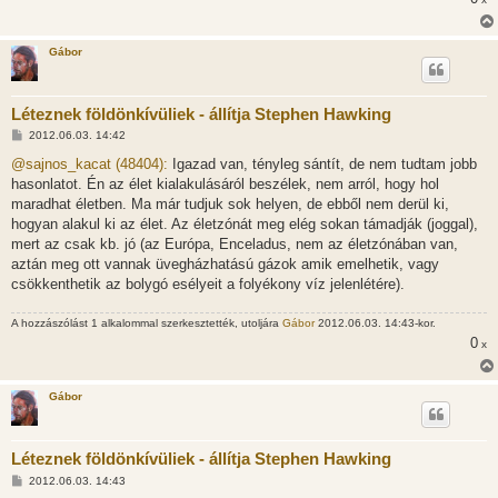
Gábor
Léteznek földönkívüliek - állítja Stephen Hawking
H
2012.06.03. 14:42
o
z
@sajnos_kacat (48404):
Igazad van, tényleg sántít, de nem tudtam jobb
z
hasonlatot. Én az élet kialakulásáról beszélek, nem arról, hogy hol
á
s
maradhat életben. Ma már tudjuk sok helyen, de ebből nem derül ki,
z
hogyan alakul ki az élet. Az életzónát meg elég sokan támadják (joggal),
ó
l
mert az csak kb. jó (az Európa, Enceladus, nem az életzónában van,
á
aztán meg ott vannak üvegházhatású gázok amik emelhetik, vagy
s
csökkenthetik az bolygó esélyeit a folyékony víz jelenlétére).
A hozzászólást 1 alkalommal szerkesztették, utoljára
Gábor
2012.06.03. 14:43-kor.
0
x
Gábor
Léteznek földönkívüliek - állítja Stephen Hawking
H
2012.06.03. 14:43
o