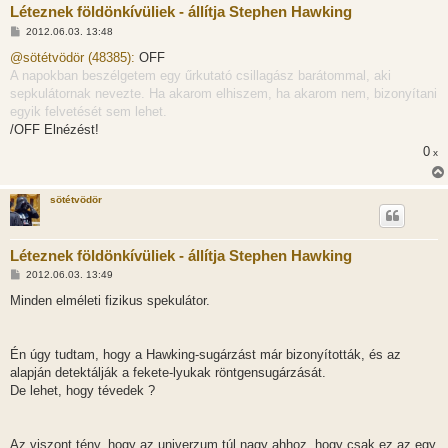
Léteznek földönkívüliek - állítja Stephen Hawking
H
2012.06.03. 13:48
o
z
@sötétvödör (48385):
OFF
z
A napokban beszélgetem egy űrkutató csillagász barátommal, aki
á
s
sepkulátornak nevezte. Ha akarom elhiszem, ha akarom nem, bizonyítani
z
egyik felvetését sem lehet.
ó
l
/OFF Elnézést!
á
0
s
x
sötétvödör
Léteznek földönkívüliek - állítja Stephen Hawking
H
2012.06.03. 13:49
o
z
Minden elméleti fizikus spekulátor.
z
á
s
z
Én úgy tudtam, hogy a Hawking-sugárzást már bizonyították, és az
ó
l
alapján detektálják a fekete-lyukak röntgensugárzását.
á
De lehet, hogy tévedek ?
s
Az viszont tény, hogy az univerzum túl nagy ahhoz, hogy csak ez az egy