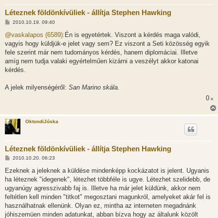
Léteznek földönkívüliek - állítja Stephen Hawking
H
2010.10.19. 09:40
o
z
@vaskalapos (6589):
Én is egyetértek. Viszont a kérdés maga valódi,
z
vagyis hogy küldjük-e jelet vagy sem? Ez viszont a Seti közösség egyik
á
s
fele szerint már nem tudományos kérdés, hanem diplomáciai. Illetve
z
amíg nem tudja valaki egyértelműen kizárni a veszélyt akkor katonai
ó
l
kérdés.
á
s
A jelek milyenségéről:
San Marino skála.
0
x
OktondiJóska
Léteznek földönkívüliek - állítja Stephen Hawking
H
2010.10.20. 06:23
o
z
Ezeknek a jeleknek a küldése mindenképp kockázatot is jelent. Ugyanis
z
ha léteznek "idegenek", létezhet többféle is ugye. Létezhet szelidebb, de
á
s
ugyanúgy agresszivabb faj is. Illetve ha már jelet küldünk, akkor nem
z
feltétlen kell minden "titkot" megosztani magunkról, amelyeket akár fel is
ó
l
használhatnak ellenünk. Olyan ez, mintha az interneten megadnánk
á
jóhiszemüen minden adatunkat, abban bízva hogy az általunk közölt
s