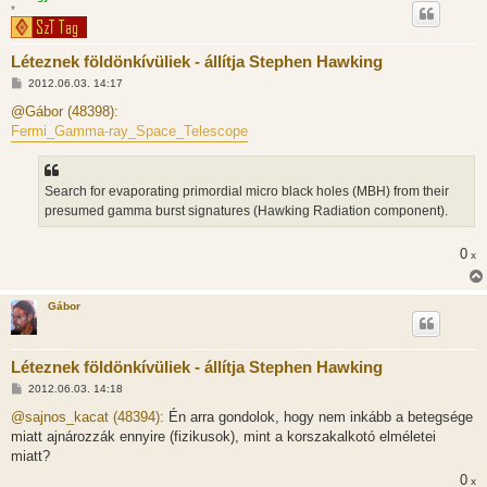
*
Léteznek földönkívüliek - állítja Stephen Hawking
H
2012.06.03. 14:17
o
z
@Gábor (48398):
z
Fermi_Gamma-ray_Space_Telescope
á
s
z
ó
l
Search for evaporating primordial micro black holes (MBH) from their
á
presumed gamma burst signatures (Hawking Radiation component).
s
0
x
Gábor
Léteznek földönkívüliek - állítja Stephen Hawking
H
2012.06.03. 14:18
o
z
@sajnos_kacat (48394):
Én arra gondolok, hogy nem inkább a betegsége
z
miatt ajnározzák ennyire (fizikusok), mint a korszakalkotó elméletei
á
s
miatt?
z
0
ó
x