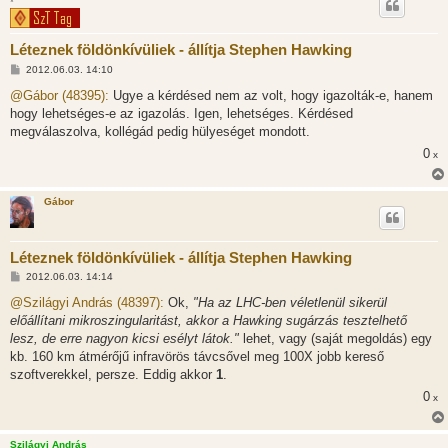
*
Léteznek földönkívüliek - állítja Stephen Hawking
H
2012.06.03. 14:10
o
z
@Gábor (48395):
Ugye a kérdésed nem az volt, hogy igazolták-e, hanem
z
hogy lehetséges-e az igazolás. Igen, lehetséges. Kérdésed
á
s
megválaszolva, kollégád pedig hülyeséget mondott.
z
0
ó
x
l
á
s
Gábor
Léteznek földönkívüliek - állítja Stephen Hawking
H
2012.06.03. 14:14
o
z
@Szilágyi András (48397):
Ok,
"Ha az LHC-ben véletlenül sikerül
z
előállítani mikroszingularitást, akkor a Hawking sugárzás tesztelhető
á
s
lesz, de erre nagyon kicsi esélyt látok."
lehet, vagy (saját megoldás) egy
z
kb. 160 km átmérőjű infravörös távcsővel meg 100X jobb kereső
ó
l
szoftverekkel, persze. Eddig akkor
1
.
á
0
s
x
Szilágyi András