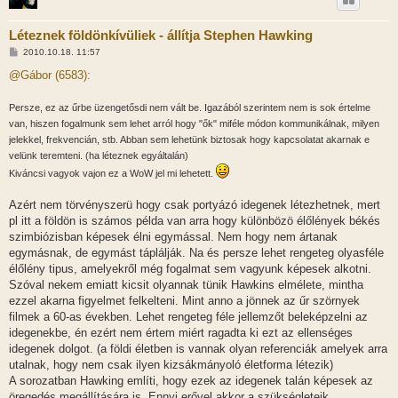
Léteznek földönkívüliek - állítja Stephen Hawking
H
2010.10.18. 11:57
o
z
@Gábor (6583):
z
á
s
Persze, ez az űrbe üzengetősdi nem vált be. Igazából szerintem nem is sok értelme
z
van, hiszen fogalmunk sem lehet arról hogy "ők" miféle módon kommunikálnak, milyen
ó
l
jelekkel, frekvencián, stb. Abban sem lehetünk biztosak hogy kapcsolatat akarnak e
á
velünk teremteni. (ha léteznek egyáltalán)
s
Kiváncsi vagyok vajon ez a WoW jel mi lehetett.
Azért nem törvényszerü hogy csak portyázó idegenek létezhetnek, mert
pl itt a földön is számos példa van arra hogy különbözö élőlények békés
szimbiózisban képesek élni egymással. Nem hogy nem ártanak
egymásnak, de egymást táplálják. Na és persze lehet rengeteg olyasféle
élőlény tipus, amelyekről még fogalmat sem vagyunk képesek alkotni.
Szóval nekem emiatt kicsit olyannak tünik Hawkins elmélete, mintha
ezzel akarna figyelmet felkelteni. Mint anno a jönnek az űr szörnyek
filmek a 60-as években. Lehet rengeteg féle jellemzőt beleképzelni az
idegenekbe, én ezért nem értem miért ragadta ki ezt az ellenséges
idegenek dolgot. (a földi életben is vannak olyan referenciák amelyek arra
utalnak, hogy nem csak ilyen kizsákmányoló életforma létezik)
A sorozatban Hawking említi, hogy ezek az idegenek talán képesek az
öregedés megállítására is. Ennyi erővel akkor a szükségleteik