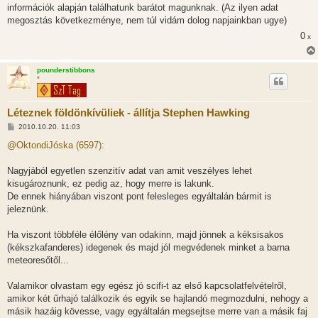
információk alapján találhatunk barátot magunknak. (Az ilyen adat
megosztás következménye, nem túl vidám dolog napjainkban ugye)
0
x
pounderstibbons
*
Léteznek földönkívüliek - állítja Stephen Hawking
H
2010.10.20. 11:03
o
z
@OktondiJóska (6597):
z
á
s
Nagyjából egyetlen szenzitív adat van amit veszélyes lehet
z
kisugároznunk, ez pedig az, hogy merre is lakunk.
ó
l
De ennek hiányában viszont pont felesleges egyáltalán bármit is
á
jeleznünk.
s
Ha viszont többféle élőlény van odakinn, majd jönnek a kéksisakos
(kékszkafanderes) idegenek és majd jól megvédenek minket a barna
meteoresőtől...
Valamikor olvastam egy egész jó scifi-t az első kapcsolatfelvételről,
amikor két űrhajó találkozik és egyik se hajlandó megmozdulni, nehogy a
másik hazáig kövesse, vagy egyáltalán megsejtse merre van a másik faj