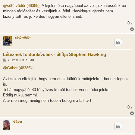
o
z
@sötétvödör (48385):
A kijelentése nagyábból az volt, szüntessünk be
z
minden rádióadást és kezdjünk el félni. Hawking-sugárzás nem
á
s
bizonyított, és jó kérdés hogyan ellenőriznéd...
z
0
ó
x
l
á
s
sötétvödör
Léteznek földönkívüliek - állítja Stephen Hawking
H
2012.06.03. 13:48
o
z
@Gábor (48386):
z
á
s
Azt sokan elfelejtik, hogy nem csak küldünk rádiójeleket, hanem fogunk
z
is.
ó
l
Tehát nagyjából 80 fényéves körből tudunk venni rádió jeleket.
á
Eddig nuku, semmi.
s
A tv-men még mindig nem tudom befogni a ET tv-t.
0
x
Gábor