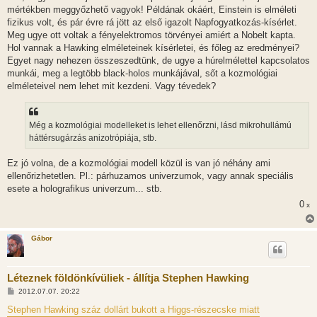
l
mértékben meggyőzhető vagyok! Példának okáért, Einstein is elméleti
á
fizikus volt, és pár évre rá jött az első igazolt Napfogyatkozás-kísérlet.
s
Meg ugye ott voltak a fényelektromos törvényei amiért a Nobelt kapta.
Hol vannak a Hawking elméleteinek kísérletei, és főleg az eredményei?
Egyet nagy nehezen összeszedtünk, de ugye a húrelmélettel kapcsolatos
munkái, meg a legtöbb black-holos munkájával, sőt a kozmológiai
elméleteivel nem lehet mit kezdeni. Vagy tévedek?
Még a kozmológiai modelleket is lehet ellenőrzni, lásd mikrohullámú
háttérsugárzás anizotrópiája, stb.
Ez jó volna, de a kozmológiai modell közül is van jó néhány ami
ellenőrizhetetlen. Pl.: párhuzamos univerzumok, vagy annak speciális
esete a holografikus univerzum... stb.
0
x
Gábor
Léteznek földönkívüliek - állítja Stephen Hawking
H
2012.07.07. 20:22
o
z
Stephen Hawking száz dollárt bukott a Higgs-részecske miatt
z