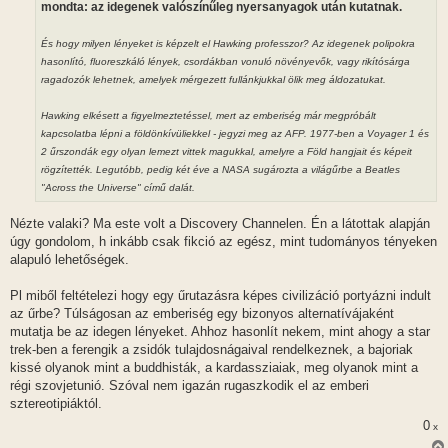
mondta: az idegenek valószínűleg nyersanyagok után kutatnak.
És hogy milyen lényeket is képzelt el Hawking professzor? Az idegenek polipokra
hasonlító, fluoreszkáló lények, csordákban vonuló növényevők, vagy rikítósárga
ragadozók lehetnek, amelyek mérgezett fullánkjukkal ölik meg áldozatukat.
Hawking elkésett a figyelmeztetéssel, mert az emberiség már megpróbált
kapcsolatba lépni a földönkívüliekkel - jegyzi meg az AFP. 1977-ben a Voyager 1 és
2 űrszondák egy olyan lemezt vittek magukkal, amelyre a Föld hangjait és képeit
rögzítették. Legutóbb, pedig két éve a NASA sugározta a világűrbe a Beatles
"Across the Universe" című dalát.
Nézte valaki? Ma este volt a Discovery Channelen. Én a látottak alapján
úgy gondolom, h inkább csak fikció az egész, mint tudományos tényeken
alapuló lehetőségek.
Pl miből feltételezi hogy egy űrutazásra képes civilizáció portyázni indult
az űrbe? Túlságosan az emberiség egy bizonyos alternatívájaként
mutatja be az idegen lényeket. Ahhoz hasonlít nekem, mint ahogy a star
trek-ben a ferengik a zsidók tulajdosnágaival rendelkeznek, a bajoriak
kissé olyanok mint a buddhisták, a kardassziaiak, meg olyanok mint a
régi szovjetunió. Szóval nem igazán rugaszkodik el az emberi
sztereotipiáktól.
0
x