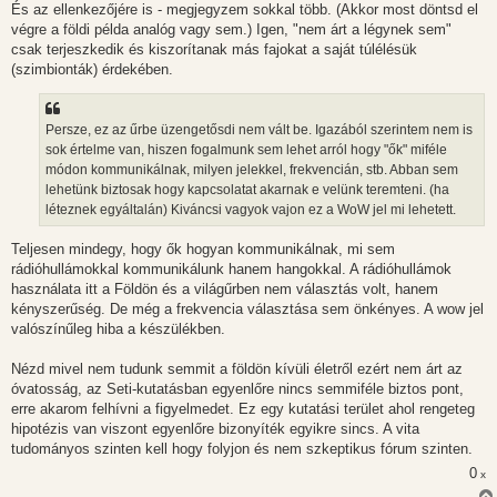
És az ellenkezőjére is - megjegyzem sokkal több. (Akkor most döntsd el
végre a földi példa analóg vagy sem.) Igen, "nem árt a légynek sem"
csak terjeszkedik és kiszorítanak más fajokat a saját túlélésük
(szimbionták) érdekében.
Persze, ez az űrbe üzengetősdi nem vált be. Igazából szerintem nem is
sok értelme van, hiszen fogalmunk sem lehet arról hogy "ők" miféle
módon kommunikálnak, milyen jelekkel, frekvencián, stb. Abban sem
lehetünk biztosak hogy kapcsolatat akarnak e velünk teremteni. (ha
léteznek egyáltalán) Kiváncsi vagyok vajon ez a WoW jel mi lehetett.
Teljesen mindegy, hogy ők hogyan kommunikálnak, mi sem
rádióhullámokkal kommunikálunk hanem hangokkal. A rádióhullámok
használata itt a Földön és a világűrben nem választás volt, hanem
kényszerűség. De még a frekvencia választása sem önkényes. A wow jel
valószínűleg hiba a készülékben.
Nézd mivel nem tudunk semmit a földön kívüli életről ezért nem árt az
óvatosság, az Seti-kutatásban egyenlőre nincs semmiféle biztos pont,
erre akarom felhívni a figyelmedet. Ez egy kutatási terület ahol rengeteg
hipotézis van viszont egyenlőre bizonyíték egyikre sincs. A vita
tudományos szinten kell hogy folyjon és nem szkeptikus fórum szinten.
0
x