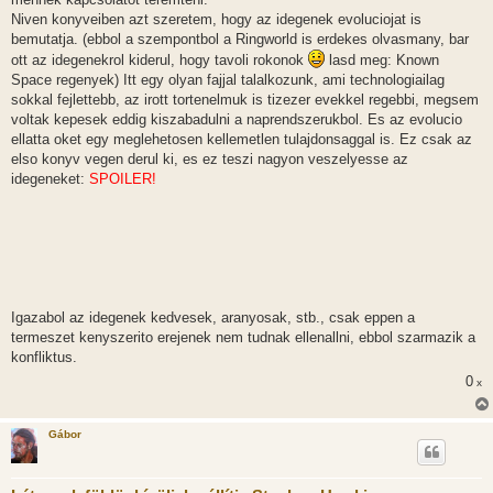
Niven konyveiben azt szeretem, hogy az idegenek evoluciojat is
bemutatja. (ebbol a szempontbol a Ringworld is erdekes olvasmany, bar
ott az idegenekrol kiderul, hogy tavoli rokonok
lasd meg: Known
Space regenyek) Itt egy olyan fajjal talalkozunk, ami technologiailag
sokkal fejlettebb, az irott tortenelmuk is tizezer evekkel regebbi, megsem
voltak kepesek eddig kiszabadulni a naprendszerukbol. Es az evolucio
ellatta oket egy meglehetosen kellemetlen tulajdonsaggal is. Ez csak az
elso konyv vegen derul ki, es ez teszi nagyon veszelyesse az
idegeneket:
SPOILER!
Ketivaruak, azaz himbol nostennye alakulnak, es
nosteny formaban nagyon hamar teherbe kell esniuk, kulonben
elpusztulnak, szules utan ujra himekke alakulnak, tehat a szaporodasi
ratajuk sokkal nagyobb mint az embereke, es ha kijutnak a
naprendszerukbol, nagyon hamar kicsi lenne a galaxis mindket faj
szamara. Es ugyanez vonatkozik az allataikra is, csak azok meg
gyorsabban szaporodnak, es kepesek darabokra szedni egy hadihajot is.
Igazabol az idegenek kedvesek, aranyosak, stb., csak eppen a
termeszet kenyszerito erejenek nem tudnak ellenallni, ebbol szarmazik a
konfliktus.
0
x
Gábor