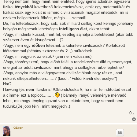
s
Télleg nemtom, hogy miért nem említed, hogy igenis adódnak egyszerű
z
fizikai
tényekből
következő frekvenciasávok, amik egy matematikát és
ó
l
fizikát csak egy kicsit is ismerő civilizációnak magától értetődők, mi is
á
ezeken hallgatózunk főként, mégis------semmi!!
s
De, ha feltételezzük, hogy sok, sok milliárd csillag körül keringő jónéhány
bolygón mégiscsak lehetséges
intelligens élet
, akkor tehát:
-Vagy, mindenki kussol, mert fél, esetleg sajnálja a befektetést (akár több
százezer éven át kisugározni....)?
-Vagy, nem egy
időben
léteznek a különféle civilizációk? Korlátozott
időtartammal (néhány százezer év ?..,) működnek.
-Vagy, mi vagyunk az elsők? (ami nem valószínű).
-Vagy, törvényszerű, hogy előbb feléli a rendelkezésre álló nyersanyagot,
energiát az adott civilizáció, mint ahogy a csillagközi űrbe léphetne?
-Vagy, annyira más a világegyetem civilizációinak nagy része , ami
nekünk elképzelhetetlen.......? (lásd.: "Földönkívüli élet esélyei")
Hm?
Hawking (és
nem
Hawkin
s
! /OktondiJóska !/, ha már Te indítottad ezzel
a címmel ezt a topicot.........
) bármely irányú véleménye mérvadó
lehet, minthogy tényleg igazad van a tekintetben, hogy semmit sem
tudunk.(De jobb félni, mint megijedni.)
0
x
Gábor