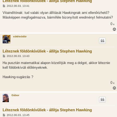
Léteznek földönkívüliek - állítja Stephen Hawking
H
2012.06.03. 13:41
o
z
Vitaindítónak: tud valaki olyan állítását Hawkingnak ami ellenőrizhető?
z
Másképpen megfogalmazva, bármiféle bizonyított eredményt felmutatni?
á
s
0
x
z
ó
l
á
sötétvödör
s
Léteznek földönkívüliek - állítja Stephen Hawking
H
2012.06.03. 13:43
o
z
Ha pusztán matematikai alapon közelítjük meg a dolgot, akkor léteznie
z
kell földönkívüli élőlényeknek.
á
s
z
Hawking-sugárzás ?
ó
l
0
x
á
s
Gábor
Léteznek földönkívüliek - állítja Stephen Hawking
H
2012.06.03. 13:45