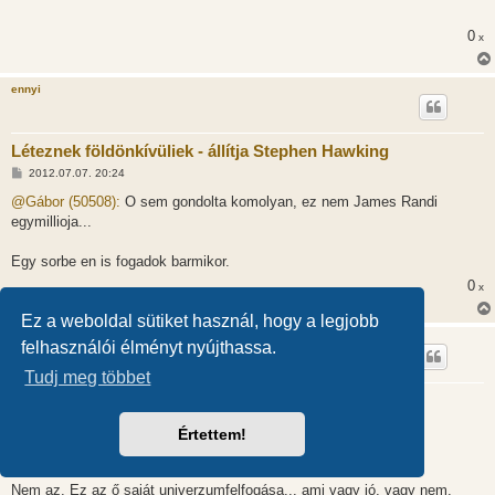
á
s
0
x
z
ó
l
á
ennyi
s
Léteznek földönkívüliek - állítja Stephen Hawking
H
2012.07.07. 20:24
o
z
@Gábor (50508):
O sem gondolta komolyan, ez nem James Randi
z
egymillioja...
á
s
z
Egy sorbe en is fogadok barmikor.
ó
l
0
x
á
s
Ez a weboldal sütiket használ, hogy a legjobb
Gábor
felhasználói élményt nyújthassa.
Tudj meg többet
Léteznek földönkívüliek - állítja Stephen Hawking
H
2012.07.07. 20:31
Értettem!
o
z
@ennyi (50509):
z
á
s
Nem az. Ez az ő saját univerzumfelfogása... ami vagy jó, vagy nem.