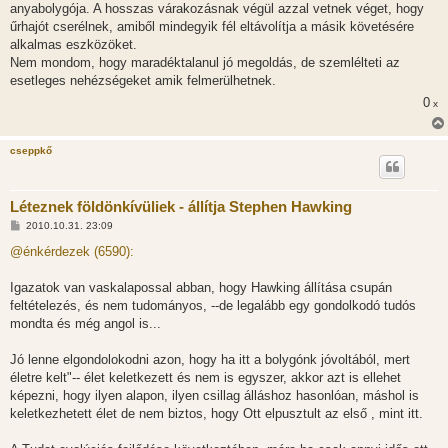
anyabolygója. A hosszas várakozásnak végül azzal vetnek véget, hogy
űrhajót cserélnek, amiből mindegyik fél eltávolítja a másik követésére
alkalmas eszközöket.
Nem mondom, hogy maradéktalanul jó megoldás, de szemlélteti az
esetleges nehézségeket amik felmerülhetnek.
0
x
cseppkő
Léteznek földönkívüliek - állítja Stephen Hawking
H
2010.10.31. 23:09
o
z
@énkérdezek (6590):
z
á
s
Igazatok van vaskalapossal abban, hogy Hawking állítása csupán
z
feltételezés, és nem tudományos, --de legalább egy gondolkodó tudós
ó
l
mondta és még angol is...
á
s
Jó lenne elgondolokodni azon, hogy ha itt a bolygónk jóvoltából, mert
életre kelt"-- élet keletkezett és nem is egyszer, akkor azt is ellehet
képezni, hogy ilyen alapon, ilyen csillag álláshoz hasonlóan, máshol is
keletkezhetett élet de nem biztos, hogy Ott elpusztult az első , mint itt.