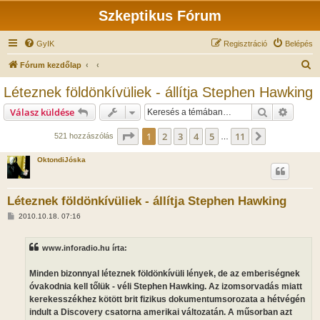
Szkeptikus Fórum
GyIK
Regisztráció
Belépés
K
Fórum kezdőlap
e
Léteznek földönkívüliek - állítja Stephen Hawking
r
Keresés
Részlet
Válasz küldése
e
s
Oldal:
1
/
11
1
2
3
4
5
11
Következő
521 hozzászólás
…
é
OktondiJóska
s
Léteznek földönkívüliek - állítja Stephen Hawking
H
2010.10.18. 07:16
o
z
z
www.inforadio.hu írta:
á
s
z
Minden bizonnyal léteznek földönkívüli lények, de az emberiségnek
ó
l
óvakodnia kell tőlük - véli Stephen Hawking. Az izomsorvadás miatt
á
kerekesszékhez kötött brit fizikus dokumentumsorozata a hétvégén
s
indult a Discovery csatorna amerikai változatán. A műsorban azt