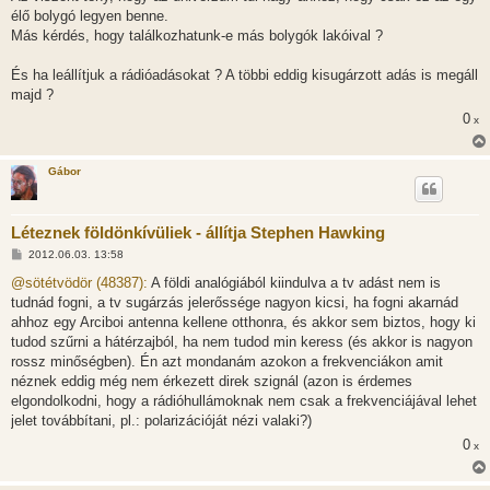
élő bolygó legyen benne.
Más kérdés, hogy találkozhatunk-e más bolygók lakóival ?
És ha leállítjuk a rádióadásokat ? A többi eddig kisugárzott adás is megáll
majd ?
0
x
Gábor
Léteznek földönkívüliek - állítja Stephen Hawking
H
2012.06.03. 13:58
o
z
@sötétvödör (48387):
A földi analógiából kiindulva a tv adást nem is
z
tudnád fogni, a tv sugárzás jelerőssége nagyon kicsi, ha fogni akarnád
á
s
ahhoz egy Arciboi antenna kellene otthonra, és akkor sem biztos, hogy ki
z
tudod szűrni a hátérzajból, ha nem tudod min keress (és akkor is nagyon
ó
l
rossz minőségben). Én azt mondanám azokon a frekvenciákon amit
á
néznek eddig még nem érkezett direk szignál (azon is érdemes
s
elgondolkodni, hogy a rádióhullámoknak nem csak a frekvenciájával lehet
jelet továbbítani, pl.: polarizációját nézi valaki?)
0
x