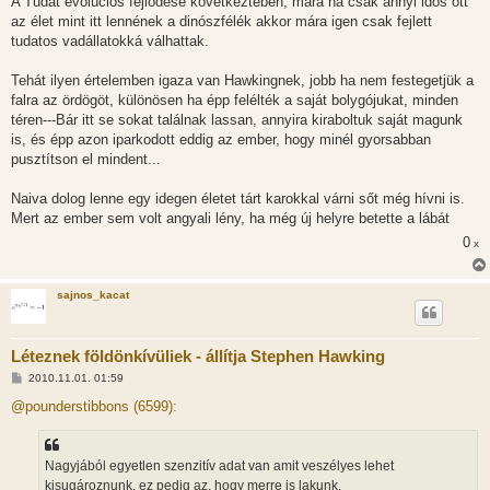
A Tudat evolúciós fejlődése következtében, mára ha csak annyi idős ott
az élet mint itt lennének a dinószfélék akkor mára igen csak fejlett
tudatos vadállatokká válhattak.
Tehát ilyen értelemben igaza van Hawkingnek, jobb ha nem festegetjük a
falra az ördögöt, különösen ha épp felélték a saját bolygójukat, minden
téren---Bár itt se sokat találnak lassan, annyira kiraboltuk saját magunk
is, és épp azon iparkodott eddig az ember, hogy minél gyorsabban
pusztítson el mindent...
Naiva dolog lenne egy idegen életet tárt karokkal várni sőt még hívni is.
Mert az ember sem volt angyali lény, ha még új helyre betette a lábát
0
x
sajnos_kacat
Léteznek földönkívüliek - állítja Stephen Hawking
H
2010.11.01. 01:59
o
z
@pounderstibbons (6599):
z
á
s
z
Nagyjából egyetlen szenzitív adat van amit veszélyes lehet
ó
l
kisugároznunk, ez pedig az, hogy merre is lakunk.