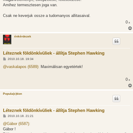
á
s
Amihez termesztesen joga van.
z
ó
l
Csak ne keverjuk ossze a tudomanyos allitasaival.
á
0
s
x
énkérdezek
Léteznek földönkívüliek - állítja Stephen Hawking
H
2010.10.18. 19:34
o
z
@vaskalapos (6589):
Maximálisan egyetértek!
z
á
s
0
x
z
ó
l
á
Popula(c)tion
s
Léteznek földönkívüliek - állítja Stephen Hawking
H
2010.10.18. 21:21
o
z
@Gábor (6587):
z
Gábor !
á