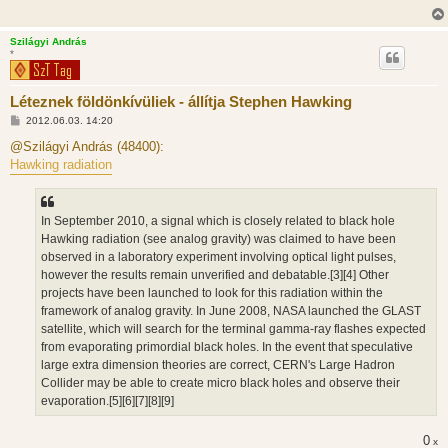
l
á
s
Szilágyi András
*
Léteznek földönkívüliek - állítja Stephen Hawking
H
2012.06.03. 14:20
o
z
@Szilágyi András (48400):
z
Hawking radiation
á
s
z
ó
l
In September 2010, a signal which is closely related to black hole
á
Hawking radiation (see analog gravity) was claimed to have been
s
observed in a laboratory experiment involving optical light pulses,
however the results remain unverified and debatable.[3][4] Other
projects have been launched to look for this radiation within the
framework of analog gravity. In June 2008, NASA launched the GLAST
satellite, which will search for the terminal gamma-ray flashes expected
from evaporating primordial black holes. In the event that speculative
large extra dimension theories are correct, CERN's Large Hadron
Collider may be able to create micro black holes and observe their
evaporation.[5][6][7][8][9]
0
x