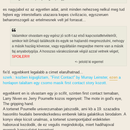
á
s
es nagyjabol ez az egyetlen adat, amit minden nehezseg nelkul meg tud
fejteni egy interstellaris utazasra kepes civilizacio, egyszeruen
beharomszogeli az ertelmesnek velt jel forrasat...
Valamikor olvastam egy egész jó scifi-t az első kapcsolatfelvételről,
amikor két űrhajó találkozik és egyik se hajlandó megmozdulni, nehogy
a másik hazáig kövesse, vagy egyáltalán megsejtse merre van a másik
faj anyabolygója. A hosszas várakozásnak végül azzal vetnek véget,
SPOILER!!!
hogy űrhajót cserélnek, amiből mindegyik fél eltávolítja a
másik követésére alkalmas eszközöket.
<- jelold ki egerrel
fix'd. egyebkent legalabb a cimet elarulhatnad...
szerk.: kozben kigugliztam, "First Contact'' by Murray Leinster,
ezen
a
honlapon talaltam egy csomo masik first contact story kozott.
egyebkent en is olvastam egy jo scifit, szinten first contact temaban,
Larry Niven es Jerry Pournelle kozos regenyeit: The mote in god's eye,
The gripping hand.
A tortenet Pournelle univerzumaban jatszodik, ami kb a 19. szazadira
hasonlito feudalis berendezkedesu emberek lakta galaktikus birodalom. A
konyv eleje kicsit unalmas, a tortenet szempontjabol erdektelen
haboruval kezdodik, de ez vegulis megindokolja, miert hadihajoval
mennek kapcsolatot teremteni.