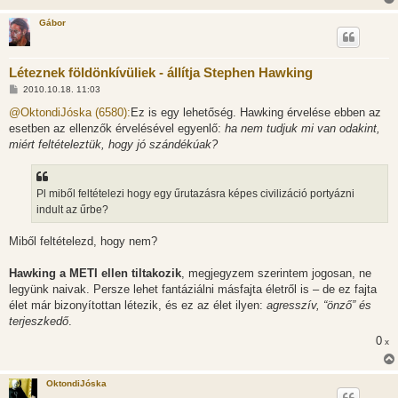
Gábor
Léteznek földönkívüliek - állítja Stephen Hawking
H
2010.10.18. 11:03
o
z
@OktondiJóska (6580):
Ez is egy lehetőség. Hawking érvelése ebben az
z
esetben az ellenzők érvelésével egyenlő:
ha nem tudjuk mi van odakint,
á
s
miért feltételeztük, hogy jó szándékúak?
z
ó
l
á
Pl miből feltételezi hogy egy űrutazásra képes civilizáció portyázni
s
indult az űrbe?
Miből feltételezd, hogy nem?
Hawking a METI ellen tiltakozik
, megjegyzem szerintem jogosan, ne
legyünk naivak. Persze lehet fantáziálni másfajta életről is – de ez fajta
élet már bizonyítottan létezik, és ez az élet ilyen:
agresszív, “önző” és
terjeszkedő
.
0
x
OktondiJóska