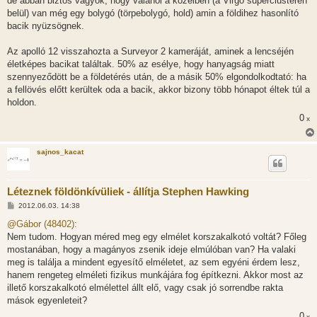
de abban biztos vagyok, hogy valahol a közelben (a Virgo superclusteren
belül) van még egy bolygó (törpebolygó, hold) amin a földihez hasonlító
bacik nyüzsögnek.
Az apolló 12 visszahozta a Surveyor 2 kameráját, aminek a lencséjén
életképes bacikat találtak. 50% az esélye, hogy hanyagság miatt
szennyeződött be a földetérés után, de a másik 50% elgondolkodtató: ha
a fellövés előtt kerültek oda a bacik, akkor bizony több hónapot éltek túl a
holdon.
0
x
sajnos_kacat
Léteznek földönkívüliek - állítja Stephen Hawking
H
2012.06.03. 14:38
o
z
@Gábor (48402):
z
Nem tudom. Hogyan méred meg egy elmélet korszakalkotó voltát? Főleg
á
s
mostanában, hogy a magányos zsenik ideje elmúlóban van? Ha valaki
z
meg is találja a mindent egyesítő elméletet, az sem egyéni érdem lesz,
ó
l
hanem rengeteg elméleti fizikus munkájára fog építkezni. Akkor most az
á
illető korszakalkotó elmélettel állt elő, vagy csak jó sorrendbe rakta
s
mások egyenleteit?
0
x