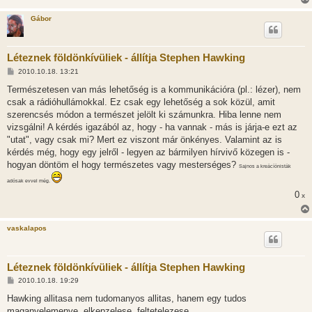
Gábor
Léteznek földönkívüliek - állítja Stephen Hawking
H
2010.10.18. 13:21
o
z
Természetesen van más lehetőség is a kommunikációra (pl.: lézer), nem
z
csak a rádióhullámokkal. Ez csak egy lehetőség a sok közül, amit
á
s
szerencsés módon a természet jelölt ki számunkra. Hiba lenne nem
z
vizsgálni! A kérdés igazából az, hogy - ha vannak - más is járja-e ezt az
ó
l
"utat", vagy csak mi? Mert ez viszont már önkényes. Valamint az is
á
kérdés még, hogy egy jelről - legyen az bármilyen hírvivő közegen is -
s
hogyan döntöm el hogy természetes vagy mesterséges?
Sajnos a kreácíónisták
adósak evvel még.
0
x
vaskalapos
Léteznek földönkívüliek - állítja Stephen Hawking
H
2010.10.18. 19:29
o
z
Hawking allitasa nem tudomanyos allitas, hanem egy tudos
z
maganvelemenye, elkepzelese, feltetelezese.