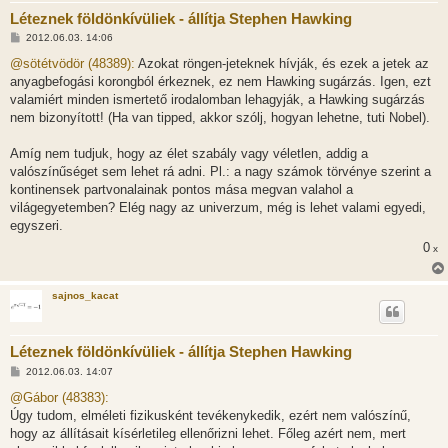
Léteznek földönkívüliek - állítja Stephen Hawking
H
2012.06.03. 14:06
o
z
@sötétvödör (48389):
Azokat röngen-jeteknek hívják, és ezek a jetek az
z
anyagbefogási korongból érkeznek, ez nem Hawking sugárzás. Igen, ezt
á
s
valamiért minden ismertető irodalomban lehagyják, a Hawking sugárzás
z
nem bizonyított! (Ha van tipped, akkor szólj, hogyan lehetne, tuti Nobel).
ó
l
á
Amíg nem tudjuk, hogy az élet szabály vagy véletlen, addig a
s
valószínűséget sem lehet rá adni. Pl.: a nagy számok törvénye szerint a
kontinensek partvonalainak pontos mása megvan valahol a
világegyetemben? Elég nagy az univerzum, még is lehet valami egyedi,
egyszeri.
0
x
sajnos_kacat
Léteznek földönkívüliek - állítja Stephen Hawking
H
2012.06.03. 14:07
o
z
@Gábor (48383):
z
Úgy tudom, elméleti fizikusként tevékenykedik, ezért nem valószínű,
á
s
hogy az állításait kísérletileg ellenőrizni lehet. Főleg azért nem, mert
z