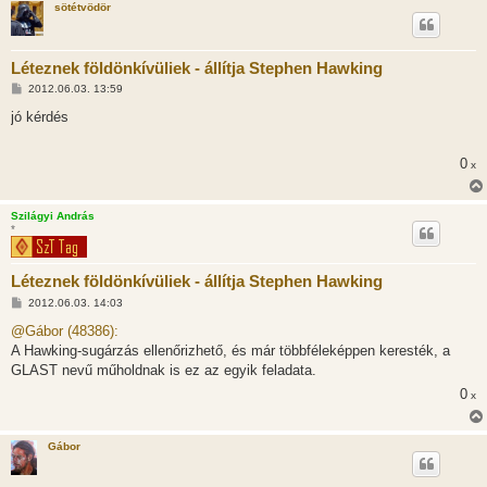
sötétvödör
Léteznek földönkívüliek - állítja Stephen Hawking
H
2012.06.03. 13:59
o
z
jó kérdés
z
á
s
0
x
z
ó
l
á
Szilágyi András
s
*
Léteznek földönkívüliek - állítja Stephen Hawking
H
2012.06.03. 14:03
o
z
@Gábor (48386):
z
A Hawking-sugárzás ellenőrizhető, és már többféleképpen keresték, a
á
s
GLAST nevű műholdnak is ez az egyik feladata.
z
0
ó
x
l
á
s
Gábor