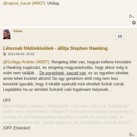
z
@sajnos_kacat (48407):
Utólag.
z
á
s
0
x
z
ó
l
á
Gábor
s
Léteznek földönkívüliek - állítja Stephen Hawking
H
2012.06.03. 20:22
o
z
@Szilágyi András (48397):
Rengeteg ötlet van, hogyan kellene kimutatni
z
a Hawking sugárzást, és rengeteg magyarázkodás, hogy akkor még is
á
s
miért nem találják...
De egyetértek, igazad van,
ez az egyetlen elmélet
z
amire lehet kísérlet alkotni! De úgy gondolom ettől még nem lesz
ó
l
kevésbé igazabb, hogy ő inkább spekulál mint elméleti fizikát csinál.
á
Legalábbis ha az elméleti fizikáról való fogalmaim helyesek...
s
OFF
Nem kollégám, barátom. Megtisztelő, csak nem tudom ez "kollégázás"
utalás volt-e Gezoo fiktív kollégaira? Szerintem ez esetben lényegtelen ki
mondta, de ha kéred privátban elküldöm a nevét, és email címét, és
megkérdezheted tőle, barátja vagyok-e, és beszéltünk-e ilyenről. Kéred?
/OFF Elnézést!
0
x