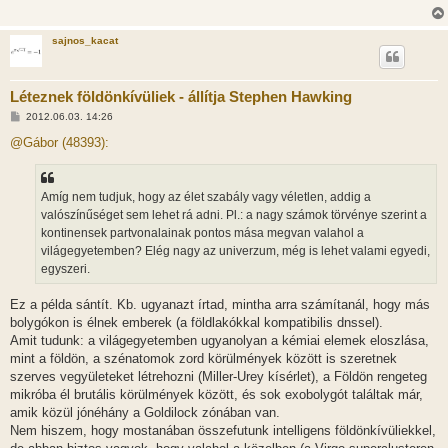
sajnos_kacat
Léteznek földönkívüliek - állítja Stephen Hawking
H
2012.06.03. 14:26
o
z
@Gábor (48393):
z
á
s
z
Amíg nem tudjuk, hogy az élet szabály vagy véletlen, addig a
ó
l
valószínűséget sem lehet rá adni. Pl.: a nagy számok törvénye szerint a
á
kontinensek partvonalainak pontos mása megvan valahol a
s
világegyetemben? Elég nagy az univerzum, még is lehet valami egyedi,
egyszeri.
Ez a példa sántít. Kb. ugyanazt írtad, mintha arra számítanál, hogy más
bolygókon is élnek emberek (a földlakókkal kompatibilis dnssel).
Amit tudunk: a világegyetemben ugyanolyan a kémiai elemek eloszlása,
mint a földön, a szénatomok zord körülmények között is szeretnek
szerves vegyületeket létrehozni (Miller-Urey kísérlet), a Földön rengeteg
mikróba él brutális körülmények között, és sok exobolygót találtak már,
amik közül jónéhány a Goldilock zónában van.
Nem hiszem, hogy mostanában összefutunk intelligens földönkívüliekkel,