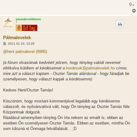
0
x
pounderstibbons
*
Pálmalevelek
H
2011.01.10. 13:26
o
z
@heni palmalevel (9986):
z
á
s
(a fórum olvasóinak kedvéért jelzem, hogy tényleg valódi nevemet
z
eltitkolva küldtem el kérdéseimet a
kerdesek@palmalevelek.hu
címre,
ó
l
mire azt a választ kaptam - Oszter Tamás aláírással - hogy fáradjak be
á
személyesen, hogy választ kapjak a kérdéseimre)
s
Kedves Heni/Oszter Tamás!
Köszönöm, hogy mostani kommentjével legalább egy kérdésemre
válaszolt, és nyilvánvalóvá vált, hogy Ön tényleg az Oszter Tamás féle
Központnak dolgozik.
Ráadásul amennyiben tényleg Ön írta nekem az emailt is, ebben az
esetben Ön személyesen Oszter Tamás. Ebben az esetben, mintha Ön
sem túlozná el Önmaga felvállalását... ;D