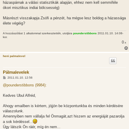
házaspárnak a válási statisztikák alapján, ehhez nem kell semmiféle
ókori misztikus indiai bölcsesség)
Másrészt visszakapja Zsófi a pénzét, ha mégse lesz boldog a házassága
élete végéig?
A hozzászólást 1 alkalommal szerkesztették, utoljára
pounderstibbons
2011.01.10. 14:08-
kor.
0
x
heni palmalevel
Pálmalevelek
H
2011.01.10. 12:56
o
z
@pounderstibbons (9984):
z
á
s
Kedves Ubul Alfréd,
z
ó
l
Ahogy emailben is kértem, jöjjön be központunkba és minden kérdésére
á
válaszolunk.
s
Amennyiben nem vállalja fel Önmagát,azt hiszem az energiáját pazarolja
a sok kérdéssel...
Úgy látszik Ön ráér, míg én nem...