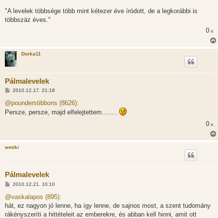
á
s
"A levelek többsége több mint kétezer éve íródott, de a legkorábbi is
z
többszáz éves."
ó
l
0
x
á
s
Dorka11
Pálmalevelek
H
2010.12.17. 21:18
o
z
@pounderstibbons (8626):
z
Persze, persze, majd elfelejtettem........
á
s
0
x
z
ó
l
á
wmiki
s
Pálmalevelek
H
2010.12.21. 10:10
o
z
@vaskalapos (895):
z
hát, ez nagyon jó lenne, ha így lenne, de sajnos most, a szent tudomány
á
s
rákényszeríti a hittételeit az emberekre, és abban kell hinni, amit ott