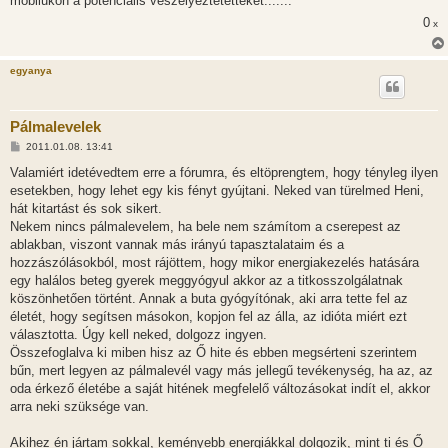
mobilukon a potenciális veszélyeztetetteket.......
0
x
egyanya
Pálmalevelek
H
2011.01.08. 13:41
o
z
Valamiért idetévedtem erre a fórumra, és eltöprengtem, hogy tényleg ilyen
z
esetekben, hogy lehet egy kis fényt gyújtani. Neked van türelmed Heni,
á
s
hát kitartást és sok sikert.
z
Nekem nincs pálmalevelem, ha bele nem számítom a cserepest az
ó
l
ablakban, viszont vannak más irányú tapasztalataim és a
á
hozzászólásokból, most rájöttem, hogy mikor energiakezelés hatására
s
egy halálos beteg gyerek meggyógyul akkor az a titkosszolgálatnak
köszönhetően történt. Annak a buta gyógyítónak, aki arra tette fel az
életét, hogy segítsen másokon, kopjon fel az álla, az idióta miért ezt
választotta. Úgy kell neked, dolgozz ingyen.
Összefoglalva ki miben hisz az Ő hite és ebben megsérteni szerintem
bűn, mert legyen az pálmalevél vagy más jellegű tevékenység, ha az, az
oda érkező életébe a saját hitének megfelelő változásokat indít el, akkor
arra neki szüksége van.
Akihez én jártam sokkal, keményebb energiákkal dolgozik, mint ti és Ő