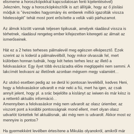
elismerne a horoszkópokkal kapcsolatosan fenti kijelentésével)
Jelezném, hogy a horoszkópkészítők is azt állítják, hogy az ő jóslási
módjuk is "évezredes hagyomány és emberek milliói igazolták vissza
hitelességét" tehát most pont erősítette a velük való párhuzamot.
Az álmok között vannak teljesen tipikusak, amelyek ráadásul vissza is
térhetnek, ráadásul rengeteg ember kifejezetten kiteregeti az álmait az
ismerőseinek.
Hát ez a 2 hetes terheses pálmalevél meg egészen elképesztő. Ezek
szerint az is kiderül a pálmalevélből, hogy mikor olvassák fel, mert
különben honnan tudnák, hogy két hetes terhes lesz az illető a
felolvasáskor. Egy ilyet több évszázadra előre megtippelni nem semmi. A
lakcímét leolvasni az illetőnek azonban mégsem megy valamiért...
Az utolsó esetben pedig az se derül ki pontosan leveléből, kedves Heni,
hogy a felolvasáskor udvarolt e már neki a fiú, mert ha igen, az csak
annyit jelent, hogy pl. a srác bejelölte a kislányt az iwiwen és már kész is
a rettentő aktuális információ...
Amennyiben a felolvasáskor még nem udvarolt az olasz úriember, az
viszont pont a korábbi pontosságnak mond ellent, mert olyan olasz
udvarlót tüntettek fel aktuálisnak, aki még nem is udvarolt. Akkor most ez
mennyire is pontos?
Ha gyermekként levélben értesítene a Mikulás olyanokról, amikről már