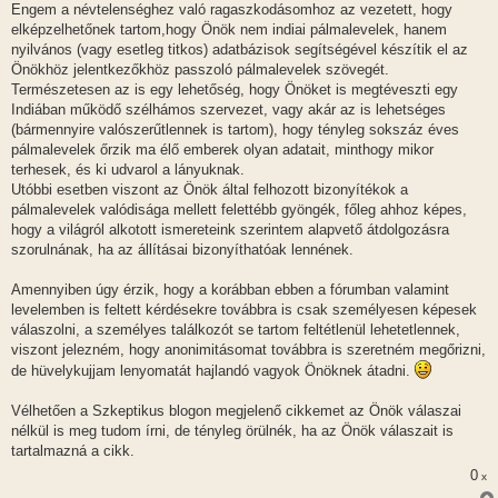
Engem a névtelenséghez való ragaszkodásomhoz az vezetett, hogy
elképzelhetőnek tartom,hogy Önök nem indiai pálmalevelek, hanem
nyilvános (vagy esetleg titkos) adatbázisok segítségével készítik el az
Önökhöz jelentkezőkhöz passzoló pálmalevelek szövegét.
Természetesen az is egy lehetőség, hogy Önöket is megtéveszti egy
Indiában működő szélhámos szervezet, vagy akár az is lehetséges
(bármennyire valószerűtlennek is tartom), hogy tényleg sokszáz éves
pálmalevelek őrzik ma élő emberek olyan adatait, minthogy mikor
terhesek, és ki udvarol a lányuknak.
Utóbbi esetben viszont az Önök által felhozott bizonyítékok a
pálmalevelek valódisága mellett felettébb gyöngék, főleg ahhoz képes,
hogy a világról alkotott ismereteink szerintem alapvető átdolgozásra
szorulnának, ha az állításai bizonyíthatóak lennének.
Amennyiben úgy érzik, hogy a korábban ebben a fórumban valamint
levelemben is feltett kérdésekre továbbra is csak személyesen képesek
válaszolni, a személyes találkozót se tartom feltétlenül lehetetlennek,
viszont jelezném, hogy anonimitásomat továbbra is szeretném megőrizni,
de hüvelykujjam lenyomatát hajlandó vagyok Önöknek átadni.
Vélhetően a Szkeptikus blogon megjelenő cikkemet az Önök válaszai
nélkül is meg tudom írni, de tényleg örülnék, ha az Önök válaszait is
tartalmazná a cikk.
0
x