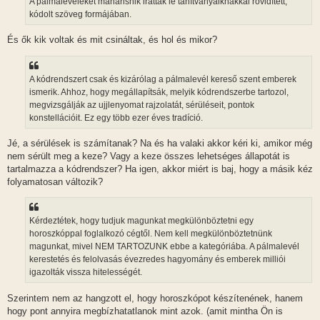
A pálmaleveleket maharishik iratták le tanítványaiknakkal rövidített,
s
kódolt szöveg formájában.
És ők kik voltak és mit csináltak, és hol és mikor?
A kódrendszert csak és kizárólag a pálmalevél kereső szent emberek
ismerik. Ahhoz, hogy megállapítsák, melyik kódrendszerbe tartozol,
megvizsgálják az ujjlenyomat rajzolatát, sérüléseit, pontok
konstellációit. Ez egy több ezer éves tradíció.
Jé, a sérülések is számítanak? Na és ha valaki akkor kéri ki, amikor még
nem sérült meg a keze? Vagy a keze összes lehetséges állapotát is
tartalmazza a kódrendszer? Ha igen, akkor miért is baj, hogy a másik kéz
folyamatosan változik?
Kérdeztétek, hogy tudjuk magunkat megkülönböztetni egy
horoszkóppal foglalkozó cégtől. Nem kell megkülönböztetnünk
magunkat, mivel NEM TARTOZUNK ebbe a kategóriába. A pálmalevél
kerestetés és felolvasás évezredes hagyomány és emberek milliói
igazolták vissza hitelességét.
Szerintem nem az hangzott el, hogy horoszkópot készítenének, hanem
hogy pont annyira megbízhatatlanok mint azok. (amit mintha Ön is