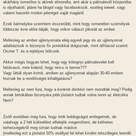
akárhány ismerőse is akinek elmondta, ami akár a pálmalevél központba
is eljuthatott, pláne ha blogol vagy facebookozik, esetleg iwiwel, vagy
valami hasonló módon jelentget saját magáról.
Ezek bármelyike szerintem ésszerűbb, mint hogy ismeretlen személyek
többszáz évre előre látják, hogy mikor választ jókorát az ember.
Mellesleg az ember ujjlenyomata elég egyedi jegy és az ujjlenyomat
adatbázisok is bizonyos fix pontokkal dolgoznak, mint állításod szerint
Oszter T. és a rejtélyes bölcsek.
Akkor mégis hogyan lehet, hogy egy kötegnyi pálmalevelet kell
felolvasni, mire kiderül, hogy nincs is benne???
Vagy láttál olyan krimit, amiben az ujjlenyomat alapján 30-40 embert
hoznak be a rendőrségre kihallgatásra?
Mellesleg az nem fura, hogy a konkrét döntést nem mondták meg? Pedig
annak birtokában bizonyára jobb jóslatot tudtak volna tenni az életcélra.
Nem?
Zsófi esetében meg fura, hogy örök boldogságot emlegetnek, de
valahogy a 2 hét különélést elfelejtik megemlíteni, de kéthetes
terhességekről meg simán tudnak máskor.
(mellesleg ezt a jóslatot 50% eséllyel fel lehet kínálni tetszőleges leendő