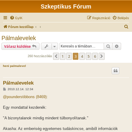
Szkeptikus Fórum
GyIK
Regisztráció
Belépés
K
Fórum kezdőlap
e
Pálmalevelek
r
Keresés
Részlet
Válasz küldése
e
s
1
2
3
4
5
6
Előző
Következő
260 hozzászólás
é
heni palmalevel
s
Pálmalevelek
H
2010.12.14. 12:34
o
z
@pounderstibbons (8469):
z
á
s
Egy mondattal kezdenék:
z
ó
l
"A bizonytalanok mindig mindent túlbonyolítanak."
á
s
Akasha: Az emberiség egyetemes tudáskincse, amiből információk