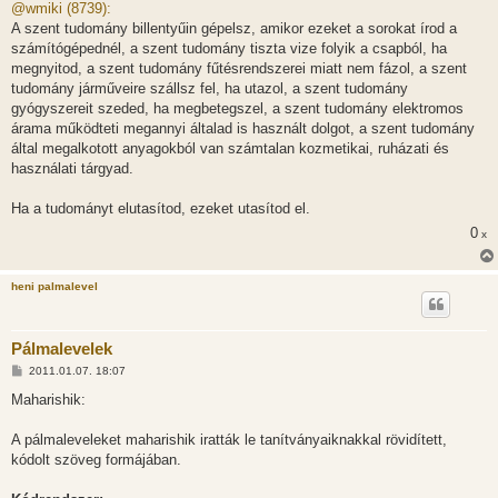
z
@wmiki (8739):
z
A szent tudomány billentyűin gépelsz, amikor ezeket a sorokat írod a
á
s
számítógépednél, a szent tudomány tiszta vize folyik a csapból, ha
z
megnyitod, a szent tudomány fűtésrendszerei miatt nem fázol, a szent
ó
l
tudomány járműveire szállsz fel, ha utazol, a szent tudomány
á
gyógyszereit szeded, ha megbetegszel, a szent tudomány elektromos
s
árama működteti megannyi általad is használt dolgot, a szent tudomány
által megalkotott anyagokból van számtalan kozmetikai, ruházati és
használati tárgyad.
Ha a tudományt elutasítod, ezeket utasítod el.
0
x
heni palmalevel
Pálmalevelek
H
2011.01.07. 18:07
o
z
Maharishik:
z
á
s
A pálmaleveleket maharishik iratták le tanítványaiknakkal rövidített,
z
kódolt szöveg formájában.
ó
l
á