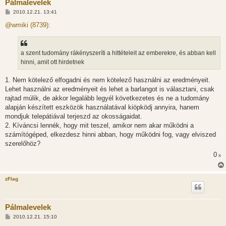
Pálmalevelek
H
2010.12.21. 13:41
o
z
@wmiki (8739):
z
á
s
z
a szent tudomány rákényszeríti a hittételeit az emberekre, és abban kell
ó
l
hinni, amit ott hirdetnek
á
s
1. Nem kötelező elfogadni és nem kötelező használni az eredményeit.
Lehet használni az eredményeit és lehet a barlangot is választani, csak
rajtad múlik, de akkor legalább legyél következetes és ne a tudomány
alapján készített eszközök használatával kiöpködj annyira, hanem
mondjuk telepátiával terjeszd az okosságaidat.
2. Kíváncsi lennék, hogy mit teszel, amikor nem akar működni a
számítógéped, elkezdesz hinni abban, hogy működni fog, vagy elviszed
szerelőhöz?
0
x
zFlag
Pálmalevelek
H
2010.12.21. 15:10
o