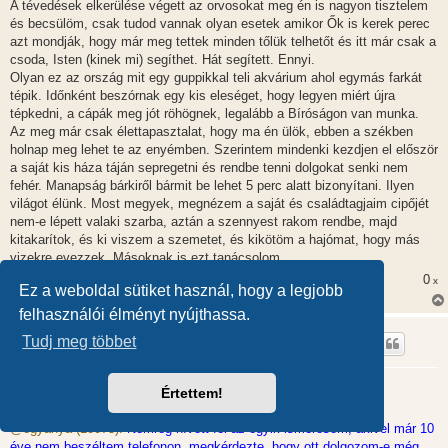
A tévedések elkerülése végett az orvosokat meg én is nagyon tisztelem
és becsülöm, csak tudod vannak olyan esetek amikor Ők is kerek perec
azt mondják, hogy már meg tettek minden tőlük telhetőt és itt már csak a
csoda, Isten (kinek mi) segíthet. Hát segített. Ennyi.
Olyan ez az ország mit egy guppikkal teli akvárium ahol egymás farkát
tépik. Időnként beszórnak egy kis eleséget, hogy legyen miért újra
tépkedni, a cápák meg jót röhögnek, legalább a Bíróságon van munka.
Az meg már csak élettapasztalat, hogy ma én ülök, ebben a székben
holnap meg lehet te az enyémben. Szerintem mindenki kezdjen el először
a saját kis háza táján sepregetni és rendbe tenni dolgokat senki nem
fehér. Manapság bárkiről bármit be lehet 5 perc alatt bizonyítani. Ilyen
világot élünk. Most megyek, megnézem a saját és családtagjaim cipőjét
nem-e lépett valaki szarba, aztán a szennyest rakom rendbe, majd
kitakarítok, és ki viszem a szemetet, és kikötöm a hajómat, hogy más
vizekre evezzek. Másoknak is ezt tanácsolom.
0
x
Ez a weboldal sütiket használ, hogy a legjobb
felhasználói élményt nyújthassa.
énkérdezek
Tudj meg többet
Pálmalevelek
Értettem!
H
2011.01.12. 13:05
o
z
@egyanya (10075):
Nemrég hívott fel az egyik ismerősöm, akivel már 10
z
éve nem beszéltem telefonon, megkérdezte, hogy ott dolgozom-e még