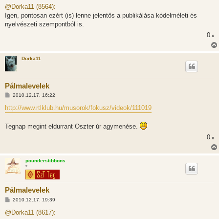
z
@Dorka11 (8564):
z
Igen, pontosan ezért (is) lenne jelentős a publikálása kódelméleti és
á
s
nyelvészeti szempontból is.
z
0
ó
x
l
á
s
Dorka11
Pálmalevelek
H
2010.12.17. 16:22
o
z
http://www.rtlklub.hu/musorok/fokusz/videok/111019
z
á
s
Tegnap megint eldurrant Oszter úr agymenése.
z
ó
0
x
l
á
s
pounderstibbons
*
Pálmalevelek
H
2010.12.17. 19:39
o
z
@Dorka11 (8617):
z