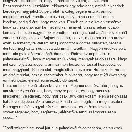
leegyeztetett időpontra, hogy ismertessék velem, a levelemet.
Beazonosítással kezdődött, előhoztak egy tekercset, amiből elkezdtek
kérdezgeti nagyjából 30 perc alatt a köteg végére értünk, amikor
meglepetten azt mondta a felolvasó, hogy sajnos nem lett meg a
levelem, pedig ő érzi, hogy meg van. Ennek az lett a következménye,
hogy azt mondták egy két hét múlva mennyek vissza, addig tovább
keresik! Én ezen nagyon elkeseredtem, mert igazából a pálmalevelemtől
vártam a nagy választ. Sajnos nem jött, össze, magamra lettem utalva
ezért akármennyire vártam az új időpontot a döntés sürgetett, tehát a
döntést meghoztam és a családommal maradtam. Nagyon érdekes volt,
mert, ahogy közöltem a főnökömmel a döntést az nap hívtak a
pálmalevelektől , hogy megvan az új köteg, mennyek felolvasásra. Nagy
nehezen eljött az időpont, ami szintén beazonosítással kezdődött, de
most nagyjából, 10 perc alatt megtaláltuk a levelem. Ha hiszitek, ha nem
az első mondat, amit a szentember felolvasott, hogy most 28 éves vagy
és meghoztad életed legnehezebb döntését.
Én ezen hihetetlenül elérzékenyültem . Megmondom őszintén, hogy ez
annyira mélyen érintett, hogy ennyire pontos, és hogy mennyire
nincsenek, véletlenek, hogy már csak 30%-ban voltam jelen a felolvasás
hátralévő idejében, Az újranézések hada, ami segített a megértésében.
Én nagyon hálás vagyok Oszter Tamásnak, és a Pálmalevelek
szövetségének, hogy segítettek, elérhetővé tenni számomra ezt a
csodát!"
"Zsófi szkepticizmussal jött el a pálmalevél felolvasására, aztán csak