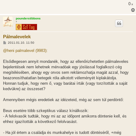
0
x
pounderstibbons
*
Pálmalevelek
H
2011.01.10. 11:50
o
z
@heni palmalevel (9983):
z
á
s
Elsődlegesen annyit mondanék, hogy az ellenőrizhetetlen pálmaleveles
z
bejelentések nem lehetnek mérvadóak egy jóslással foglalkozó cég
ó
l
megítélésében, ahogy egy orvos sem reklámozhatja magát azzal, hogy
á
beazonosíthatatlan betegek róla alkotott véleményét kiplakátolja.
s
Honnan tudjuk, hogy nem ő, vagy barátai írták (vagy torzították a saját
kedvükre) az összeset?
Amennyiben mégis eredetiek az idézeteid, még az sem túl perdöntő:
Beus esetére több szkeptikus válasz kínálkozik:
- A felolvasók tudták, hogy mi az az időpont amikorra döntenie kell, és
ehhez igazították a következő felolvasást.
- Ha jól értem a családja és munkahelye is tudott döntéséről, +még