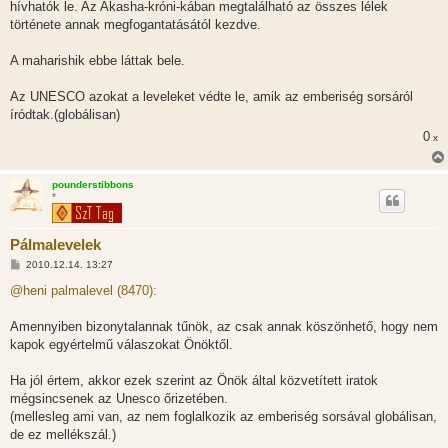
hívhatók le. Az Akasha-króni-kában megtalálható az összes lélek
története annak megfogantatásától kezdve.
A maharishik ebbe láttak bele.
Az UNESCO azokat a leveleket védte le, amik az emberiség sorsáról
íródtak.(globálisan)
0
x
pounderstibbons
*
Pálmalevelek
H
2010.12.14. 13:27
o
z
@heni palmalevel (8470):
z
á
s
Amennyiben bizonytalannak tűnök, az csak annak köszönhető, hogy nem
z
kapok egyértelmű válaszokat Önöktől.
ó
l
á
Ha jól értem, akkor ezek szerint az Önök által közvetített iratok
s
mégsincsenek az Unesco őrizetében.
(mellesleg ami van, az nem foglalkozik az emberiség sorsával globálisan,
de ez mellékszál.)