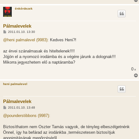
énkérdezek
Pálmalevelek
H
2011.01.10. 13:30
o
z
@heni palmalevel (9983):
Kedves Heni?!
z
á
s
az érvei szánalmasak és hiteltelenek!!!!
z
Jöjjön el a nyomozó irodámba és a végére járunk a dolognak!!!
ó
l
Mikorra jegyezhetem elő a naptáramba?
á
0
s
x
heni palmalevel
Pálmalevelek
H
2011.01.10. 13:48
o
z
@pounderstibbons (9987):
z
á
s
Biztosíthatom nem Oszter Tamás vagyok, de tényleg elbeszélgetnénk
z
Önnel, így ha befárad az irodánkba ,természetesen biztosítjuk
ó
l
anonimitásának megőrzéséről.