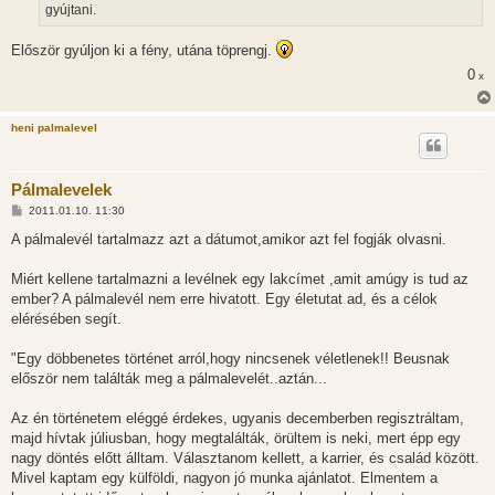
l
gyújtani.
á
s
Először gyúljon ki a fény, utána töprengj.
0
x
heni palmalevel
Pálmalevelek
H
2011.01.10. 11:30
o
z
A pálmalevél tartalmazz azt a dátumot,amikor azt fel fogják olvasni.
z
á
s
Miért kellene tartalmazni a levélnek egy lakcímet ,amit amúgy is tud az
z
ember? A pálmalevél nem erre hivatott. Egy életutat ad, és a célok
ó
l
elérésében segít.
á
s
"Egy döbbenetes történet arról,hogy nincsenek véletlenek!! Beusnak
először nem találták meg a pálmalevelét..aztán...
Az én történetem eléggé érdekes, ugyanis decemberben regisztráltam,
majd hívtak júliusban, hogy megtalálták, örültem is neki, mert épp egy
nagy döntés előtt álltam. Választanom kellett, a karrier, és család között.
Mivel kaptam egy külföldi, nagyon jó munka ajánlatot. Elmentem a