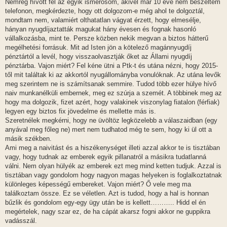
Nemrég hívott fel az egyik ismerősöm, akivel már 10 éve nem beszéltem
á
s
telefonon, megkérdezte, hogy ott dolgozom-e még ahol te dolgoztál,
z
mondtam nem, valamiért olthatatlan vágyat érzett, hogy elmesélje,
ó
l
hányan nyugdíjaztatták magukat hány évesen és fognak hasonló
á
vállalkozásba, mint te. Persze közben nekik megvan a biztos hátterű
s
megélhetési forrásuk. Mit ad Isten jön a kötelező magánnyugdíj
pénztártól a levél, hogy visszaolvasztják őket az Állami nyugdíj
pénztárba. Vajon miért? Fel kéne ütni a Ptk-t és utána nézni, hogy 2015-
től mit találtak ki az akkortól nyugállományba vonulóknak. Az utána levők
meg szerintem ne is számítsanak semmire. Tudod több ezer hülye hívő
naiv munkanélküli embernek, meg ez szúrja a szemét. A többinek meg az
hogy ma dolgozik, fizet azért, hogy valakinek viszonylag fiatalon (férfiak)
legyen egy biztos fix jövedelme és mellette más is.
Szeretnélek megkérni, hogy ne üvöltöz legközelebb a válaszaidban (egy
anyával meg főleg ne) mert nem tudhatod még te sem, hogy ki ül ott a
másik székben.
Ami meg a naivitást és a hiszékenységet illeti azzal akkor te is tisztában
vagy, hogy tudnak az emberek egyik pillanatról a másikra tudatlanná
válni. Nem olyan hülyék az emberek ezt meg mind ketten tudjuk. Azzal is
tisztában vagy gondolom hogy nagyon magas helyeken is foglalkoztatnak
különleges képességű embereket. Vajon miért? Ő vele meg ma
találkoztam össze. Ez se véletlen. Azt is tudod, hogy a hal is honnan
bűzlik és gondolom egy-egy ügy után be is kellett……….. Hidd el én
megértelek, nagy szar ez, de ha cápát akarsz fogni akkor ne guppikra
vadásszál.