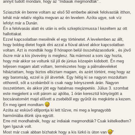
annyit tudott mondani, hogy az "Indiaiak megmondták"..
Sziasztok én benne voltam az első 50 emberbe akinek felolvasták itthon,
tehát már relatív régóta megvan az én levelem. Azóta ugye, sok víz
lefolyt már a Dunán.
Én a felolvasás alatt és után is erős szkepticizmussa l kezeltem az ott
hallottakat.
Ezzel kapcsolatban mesélnék el egy történetet. A levelemben az állt,
hogy boldog életet fogok élni azzal a fiúval akivel akkor kapcsolatban
voltam. Azt is mondták hogy 8 hónapon belül összeházasodunk , és jövő
őszre már a kis jövevény is meglesz. Na mármost a sors úgy hozta,
hogy már akkor se voltunk túl jól de június közepén kidobott. Én meg
teljesen magam alatt voltam, természetes hogy a pálmaleveleket
hibáztattam, hogy biztos elbíztam magam, és azért történt, meg hogy az
egy baromság, ezzel is jól átvertek. Egy hétig ki se nagyon mozdultam
otthonról, sőt a szobámból is csak nagy kényszerek árán. Nagyon
összetörtem, és akkor jött egy hatalmas meglepetés. Július 3. szombat
este megjelent a volt párom az ajtóba, 1 órán keresztül könyörgött a
bocsánatomért majd elővett a zsebéből egy gyűrűt és megkérte a kezem.
Én meg igent mondtam
Azóta az esküvő időpontja ki lett tűzve, mi meg a legnagyobb
harmóniába élünk újra együtt.
Erre mit mondhatnék, hogy az indiaiak megmondták? Csak kételkedtem?
Igen Igazuk volt.
Most már csak abban bízhatok hogy a kis lúrkó is úton van
"