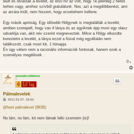
leült és olvasták a levelét, az első hír az volt, hogy Te jelenleg 2 hetes
terhes vagy, amihez szívből gratulálunk. Nos, azt a megdöbbenést, ami
az arcára kiült, nem hiszem, hogy ecsetelnem kellene.
Egy másik apróság. Egy idősebb Hölgynek is megtalálták a levelét,
amiben szerepelt, hogy van 4 lánya és az egyiknek épp most egy olasz
udvarlója van, akit név szerint megneveztek. Mikor a Hölgy elkezdte
kerestetni a levelét, a lánya ezzel a fiúval még egyáltalán nem
találkozott, csak most kb. 1 hónapja.
Én úgy vélem nem a racionális információk fontosak, hanem ezek a
személyes megélések..
0
x
pounderstibbons
*
Pálmalevelek
H
2011.01.07. 19:44
o
z
@heni palmalevel (9838):
z
á
s
No lám, no lám, kit nem látnak lelki szemeim (is)!
z
ó
l
á