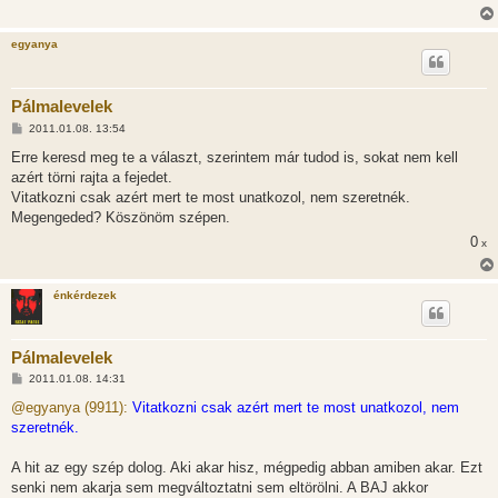
egyanya
Pálmalevelek
H
2011.01.08. 13:54
o
z
Erre keresd meg te a választ, szerintem már tudod is, sokat nem kell
z
azért törni rajta a fejedet.
á
s
Vitatkozni csak azért mert te most unatkozol, nem szeretnék.
z
Megengeded? Köszönöm szépen.
ó
l
0
x
á
s
énkérdezek
Pálmalevelek
H
2011.01.08. 14:31
o
z
@egyanya (9911):
Vitatkozni csak azért mert te most unatkozol, nem
z
szeretnék.
á
s
z
A hit az egy szép dolog. Aki akar hisz, mégpedig abban amiben akar. Ezt
ó
l
senki nem akarja sem megváltoztatni sem eltörölni. A BAJ akkor
á