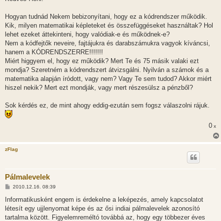
Hogyan tudnád Nekem bebizonyítani, hogy ez a kódrendszer működik.
Kik, milyen matematikai képleteket és összefüggéseket használtak? Hol
lehet ezeket áttekinteni, hogy valódiak-e és működnek-e?
Nem a kódfejtők neveire, fajtájukra és darabszámukra vagyok kíváncsi,
hanem a KÓDRENDSZERRE!!!!!!!
Miért higgyem el, hogy ez működik? Mert Te és 75 másik valaki ezt
mondja? Szeretném a kódrendszert átvizsgálni. Nyilván a számok és a
matematika alapján íródott, vagy nem? Vagy Te sem tudod? Akkor miért
hiszel nekik? Mert ezt mondják, vagy mert részesülsz a pénzből?
Sok kérdés ez, de mint ahogy eddig-ezután sem fogsz válaszolni rájuk.
0
x
zFlag
Pálmalevelek
H
2010.12.16. 08:39
o
z
Informatikusként engem is érdekelne a leképezés, amely kapcsolatot
z
létesít egy ujjlenyomat képe és az ősi indiai pálmalevelek azonosító
á
s
tartalma között. Figyelemreméltó továbbá az, hogy egy többezer éves