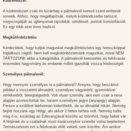
Kódrendszer:
s
A kódrendszert csak és kizárólag a pálmalevél kereső szent emberek
ismerik. Ahhoz, hogy megállapítsák, melyik kódrendszerbe tartozol,
megvizsgálják az ujjlenyomat rajzolatát, sérüléseit, pontok konstellációit.
Ez egy több ezer éves tradíció.
Megkülönböztetés:
Kérdeztétek, hogy tudjuk magunkat megkülönböztetni egy horoszkóppal
foglalkozó cégtől. Nem kell megkülönböztetnünk magunkat, mivel NEM
TARTOZUNK ebbe a kategóriába. A pálmalevél kerestetés és felolvasás
évezredes hagyomány és emberek milliói igazolták vissza hitelességét.
Személyes pálmalevél:
Hogy mennyire személyes is a pálmalevél? Annyira, hogy beszámol
például a visszatérő álmaidról, személyes vágyaidról, gyermekkori
emlékeidről, betegségeidről. Volt olyan személy, akit nem csak a neve
alapján azonosítottak be, hanem személyes jegye (anyajegy) alapján.
Persze a szülőket bárhonnan kideríthetik, de az álmaidat ritkán. Nemrég
bejött hozzánk egy Hölgy, aki akkor 2 hetes terhes volt. Nemrég tudta
meg ő is, kizárólag az Édesanyjával közölte az örömhírt, hogy babát vár.
A férjének és a családnak most karácsonykor szerette volna bejelenteni.
Természetesen ezt a felolvasás előtt velünk sem közölte. Ám amikor