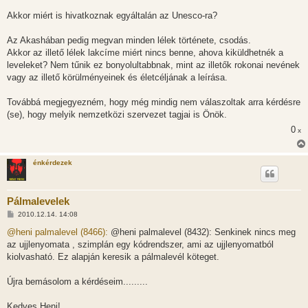
Akkor miért is hivatkoznak egyáltalán az Unesco-ra?
Az Akashában pedig megvan minden lélek története, csodás.
Akkor az illető lélek lakcíme miért nincs benne, ahova kiküldhetnék a
leveleket? Nem tűnik ez bonyolultabbnak, mint az illetők rokonai nevének
vagy az illető körülményeinek és életcéljának a leírása.
Továbbá megjegyezném, hogy még mindig nem válaszoltak arra kérdésre
(se), hogy melyik nemzetközi szervezet tagjai is Önök.
0
x
énkérdezek
Pálmalevelek
H
2010.12.14. 14:08
o
z
@heni palmalevel (8466):
@heni palmalevel (8432): Senkinek nincs meg
z
az ujjlenyomata , szimplán egy kódrendszer, ami az ujjlenyomatból
á
s
kiolvasható. Ez alapján keresik a pálmalevél köteget.
z
ó
l
Újra bemásolom a kérdéseim.........
á
s
Kedves Heni!