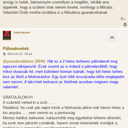
amúgy is tudok, bármennyire személyes a megélés, inkább arra
tippelnék, hogy a szüleim írtak nekem levelet, minthogy a Mikulás.
Valamiért Önök mintha továbbra is a Mikulásra gyanakodnának.
0
x
énkérdezek
Pálmalevelek
H
2011.01.07. 20:14
o
z
@pounderstibbons (9849):
Hát ez a 2 hetes terheses pálmalevél meg
z
egészen elképesztő. Ezek szerint az is kiderül a pálmalevélből, hogy
á
s
mikor olvassák fel, mert különben honnan tudnák, hogy két hetes terhes
z
lesz az illető a felolvasáskor. Egy ilyet több évszázadra előre megtippelni
ó
l
nem semmi. A lakcímét leolvasni az illetőnek azonban mégsem megy
á
valamiért...
s
GRATULÁLOK!!!!!
A számból vetted ki a szót.......
Ráadásul, ha csak pár napot késik a felolvasás,akkor már három hetes a
kis anyuka.......nem semmi ez a pontosság.
Mennyi halálos balesetet, katasztrófát meg egyebeket lehetne elkerülni,
ha ezek nem pénzért csinálnák, hanem simán értesítenék mondjuk a