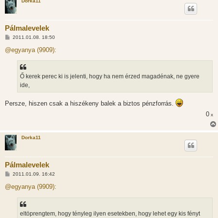
Dorka11
Pálmalevelek
H
2011.01.08. 18:50
o
z
@egyanya (9909):
z
á
s
z
Ő kerek perec ki is jelenti, hogy ha nem érzed magadénak, ne gyere
ó
l
ide,
á
s
Persze, hiszen csak a hiszékeny balek a biztos pénzforrás.
0
x
Dorka11
Pálmalevelek
H
2011.01.09. 16:42
o
z
@egyanya (9909):
z
á
s
z
eltöprengtem, hogy tényleg ilyen esetekben, hogy lehet egy kis fényt
ó