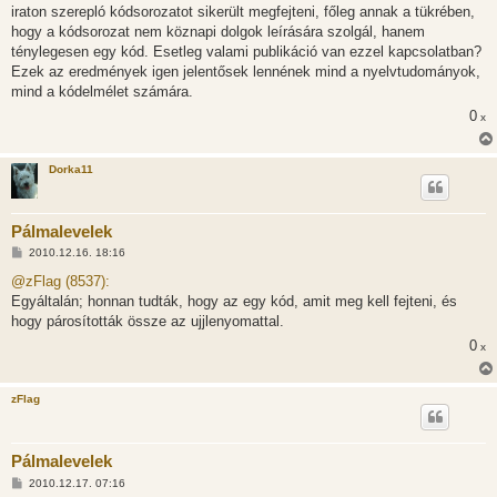
z
iraton szerepló kódsorozatot sikerült megfejteni, főleg annak a tükrében,
ó
l
hogy a kódsorozat nem köznapi dolgok leírására szolgál, hanem
á
ténylegesen egy kód. Esetleg valami publikáció van ezzel kapcsolatban?
s
Ezek az eredmények igen jelentősek lennének mind a nyelvtudományok,
mind a kódelmélet számára.
0
x
Dorka11
Pálmalevelek
H
2010.12.16. 18:16
o
z
@zFlag (8537):
z
Egyáltalán; honnan tudták, hogy az egy kód, amit meg kell fejteni, és
á
s
hogy párosították össze az ujjlenyomattal.
z
0
ó
x
l
á
s
zFlag
Pálmalevelek
H
2010.12.17. 07:16
o