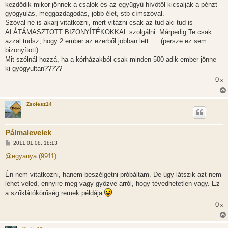
kezdődik mikor jönnek a csalók és az együgyű hívőtől kicsalják a pénzt
s
gyógyulás, meggazdagodás, jobb élet, stb címszóval.
Szóval ne is akarj vitatkozni, mert vitázni csak az tud aki tud is
ALÁTÁMASZTOTT BIZONYÍTÉKOKKAL szolgálni. Márpedig Te csak
azzal tudsz, hogy 2 ember az ezerből jobban lett......(persze ez sem
bizonyított)
Mit szólnál hozzá, ha a kórházakból csak minden 500-adik ember jönne
ki gyógyultan?????
0
x
Zsolesz14
Pálmalevelek
H
2011.01.08. 18:13
o
z
@egyanya (9911):
z
á
s
Én nem vitatkozni, hanem beszélgetni próbáltam. De úgy látszik azt nem
z
lehet veled, ennyire meg vagy győzve arról, hogy tévedhetetlen vagy. Ez
ó
l
a szűklátókörűség remek példája
á
s
0
x