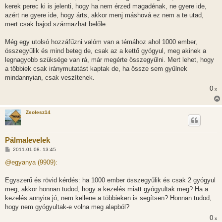
kerek perec ki is jelenti, hogy ha nem érzed magadénak, ne gyere ide,
azért ne gyere ide, hogy árts, akkor menj máshová ez nem a te utad,
mert csak bajod származhat belőle.
Még egy utolsó hozzáfűzni valóm van a témához ahol 1000 ember,
összegyűlik és mind beteg de, csak az a kettő gyógyul, meg akinek a
legnagyobb szüksége van rá, már megérte összegyűlni. Mert lehet, hogy
a többiek csak iránymutatást kaptak de, ha össze sem gyűlnek
mindannyian, csak veszítenek.
0
x
Zsolesz14
Pálmalevelek
H
2011.01.08. 13:45
o
z
@egyanya (9909):
z
á
s
Egyszerű és rövid kérdés: ha 1000 ember összegyűlik és csak 2 gyógyul
z
meg, akkor honnan tudod, hogy a kezelés miatt gyógyultak meg? Ha a
ó
l
kezelés annyira jó, nem kellene a többieken is segítsen? Honnan tudod,
á
hogy nem gyógyultak-e volna meg alapból?
s
0
x