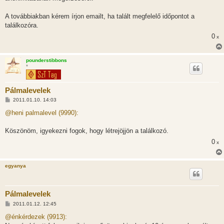
á
s
A továbbiakban kérem írjon emailt, ha talált megfelelő időpontot a
találkozóra.
0
x
pounderstibbons
*
Pálmalevelek
H
2011.01.10. 14:03
o
z
@heni palmalevel (9990):
z
á
s
Köszönöm, igyekezni fogok, hogy létrejöjjön a találkozó.
z
0
ó
x
l
á
s
egyanya
Pálmalevelek
H
2011.01.12. 12:45
o
z
@énkérdezek (9913):
z