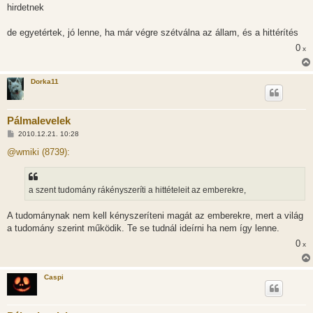
z
hirdetnek
ó
l
á
de egyetértek, jó lenne, ha már végre szétválna az állam, és a hittérítés
s
0
x
Dorka11
Pálmalevelek
H
2010.12.21. 10:28
o
z
@wmiki (8739):
z
á
s
z
a szent tudomány rákényszeríti a hittételeit az emberekre,
ó
l
á
A tudománynak nem kell kényszeríteni magát az emberekre, mert a világ
s
a tudomány szerint működik. Te se tudnál ideírni ha nem így lenne.
0
x
Caspi