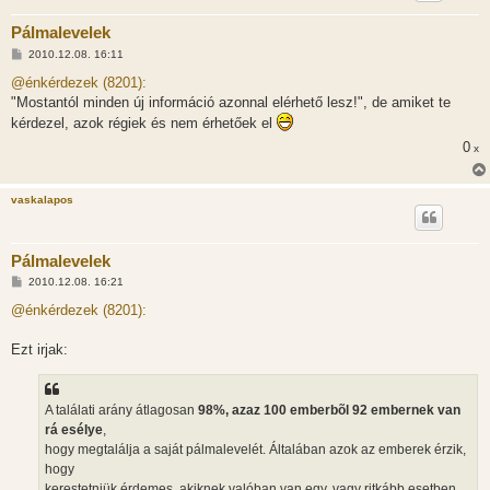
Pálmalevelek
H
2010.12.08. 16:11
o
z
@énkérdezek (8201):
z
"Mostantól minden új információ azonnal elérhető lesz!", de amiket te
á
s
kérdezel, azok régiek és nem érhetőek el
z
ó
0
x
l
á
s
vaskalapos
Pálmalevelek
H
2010.12.08. 16:21
o
z
@énkérdezek (8201):
z
á
s
Ezt irjak:
z
ó
l
á
A találati arány átlagosan
98%, azaz 100 emberbõl 92 embernek van
s
rá esélye
,
hogy megtalálja a saját pálmalevelét. Általában azok az emberek érzik,
hogy
kerestetniük érdemes, akiknek valóban van egy, vagy ritkább esetben