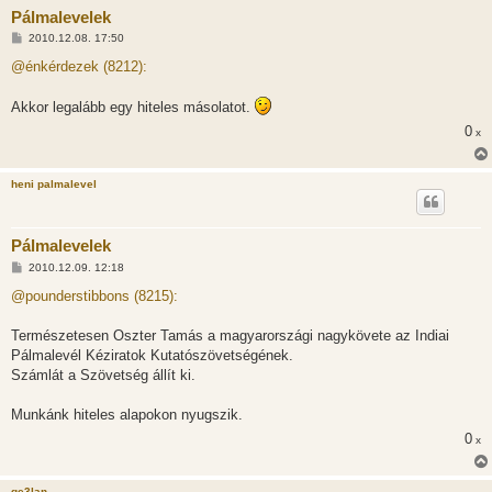
Pálmalevelek
H
2010.12.08. 17:50
o
z
@énkérdezek (8212):
z
á
s
Akkor legalább egy hiteles másolatot.
z
ó
0
x
l
á
s
heni palmalevel
Pálmalevelek
H
2010.12.09. 12:18
o
z
@pounderstibbons (8215):
z
á
s
Természetesen Oszter Tamás a magyarországi nagykövete az Indiai
z
Pálmalevél Kéziratok Kutatószövetségének.
ó
l
Számlát a Szövetség állít ki.
á
s
Munkánk hiteles alapokon nyugszik.
0
x
ge3lan