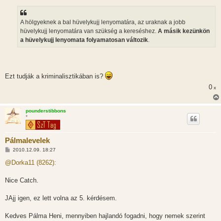
A hölgyeknek a bal hüvelykujj lenyomatára, az uraknak a jobb
hüvelykujj lenyomatára van szükség a kereséshez.
A másik kezünkön
a hüvelykujj lenyomata folyamatosan változik
.
Ezt tudják a kriminalisztikában is?
0
x
pounderstibbons
*
Pálmalevelek
H
2010.12.09. 18:27
o
z
@Dorka11 (8262):
z
á
s
Nice Catch.
z
ó
l
JAjj igen, ez lett volna az 5. kérdésem.
á
s
Kedves Pálma Heni, mennyiben hajlandó fogadni, hogy nemek szerint