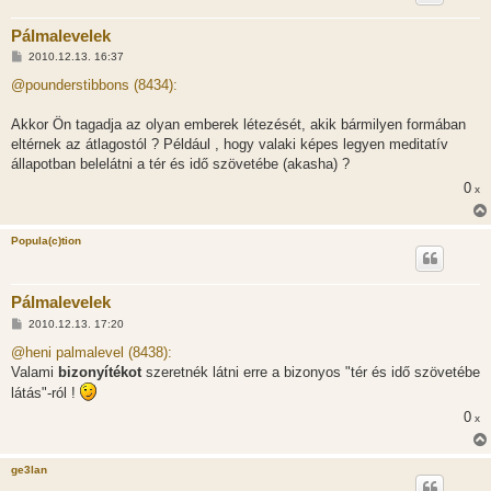
Pálmalevelek
H
2010.12.13. 16:37
o
z
@pounderstibbons (8434):
z
á
s
Akkor Ön tagadja az olyan emberek létezését, akik bármilyen formában
z
eltérnek az átlagostól ? Például , hogy valaki képes legyen meditatív
ó
l
állapotban belelátni a tér és idő szövetébe (akasha) ?
á
0
s
x
Popula(c)tion
Pálmalevelek
H
2010.12.13. 17:20
o
z
@heni palmalevel (8438):
z
Valami
bizonyítékot
szeretnék látni erre a bizonyos "tér és idő szövetébe
á
s
látás"-ról !
z
ó
0
x
l
á
s
ge3lan