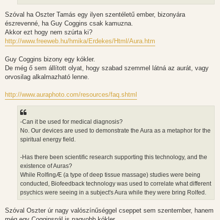
Szóval ha Oszter Tamás egy ilyen szentéletű ember, bizonyára
észrevenné, ha Guy Coggins csak kamuzna.
Akkor ezt hogy nem szúrta ki?
http://www.freeweb.hu/hmika/Erdekes/Html/Aura.htm
Guy Coggins bizony egy kókler.
De még ő sem állított olyat, hogy szabad szemmel látná az aurát, vagy
orvosilag alkalmazható lenne.
http://www.auraphoto.com/resources/faq.shtml
-Can it be used for medical diagnosis?
No. Our devices are used to demonstrate the Aura as a metaphor for the
spiritual energy field.
-Has there been scientific research supporting this technology, and the
existence of Auras?
While RolfingÆ (a type of deep tissue massage) studies were being
conducted, Biofeedback technology was used to correlate what different
psychics were seeing in a subject's Aura while they were bring Rolfed.
Szóval Oszter úr nagy valószínűséggel cseppet sem szentember, hanem
még egy Cogginsnál is nagyobb kókler.