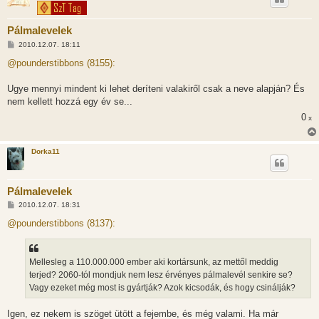
Pálmalevelek
H
2010.12.07. 18:11
o
z
@pounderstibbons (8155):
z
á
s
Ugye mennyi mindent ki lehet deríteni valakiről csak a neve alapján? És
z
nem kellett hozzá egy év se...
ó
l
0
x
á
s
Dorka11
Pálmalevelek
H
2010.12.07. 18:31
o
z
@pounderstibbons (8137):
z
á
s
z
Mellesleg a 110.000.000 ember aki kortársunk, az mettől meddig
ó
l
terjed? 2060-tól mondjuk nem lesz érvényes pálmalevél senkire se?
á
Vagy ezeket még most is gyártják? Azok kicsodák, és hogy csinálják?
s
Igen, ez nekem is szöget ütött a fejembe, és még valami. Ha már