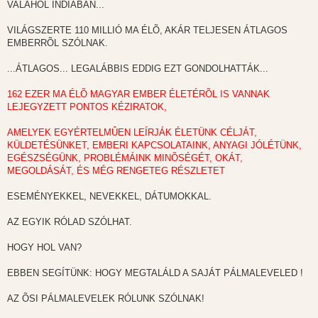
VALAHOL INDIÁBAN...
á
s
z
VILÁGSZERTE 110 MILLIÓ MA ÉLÕ, AKÁR TELJESEN ÁTLAGOS
ó
l
EMBERRÕL SZÓLNAK.
á
s
...ÁTLAGOS... LEGALÁBBIS EDDIG EZT GONDOLHATTÁK...
162 EZER MA ÉLÕ MAGYAR EMBER ÉLETÉRÕL IS VANNAK
LEJEGYZETT PONTOS KÉZIRATOK,
AMELYEK EGYÉRTELMÛEN LEÍRJÁK ÉLETÜNK CÉLJÁT,
KÜLDETÉSÜNKET, EMBERI KAPCSOLATAINK, ANYAGI JÓLÉTÜNK,
EGÉSZSÉGÜNK, PROBLÉMÁINK MINÕSÉGÉT, OKÁT,
MEGOLDÁSÁT, ÉS MÉG RENGETEG RÉSZLETET
ESEMÉNYEKKEL, NEVEKKEL, DÁTUMOKKAL.
AZ EGYIK RÓLAD SZÓLHAT.
HOGY HOL VAN?
EBBEN SEGÍTÜNK: HOGY MEGTALÁLD A SAJÁT PÁLMALEVELED !
AZ ÕSI PÁLMALEVELEK RÓLUNK SZÓLNAK!