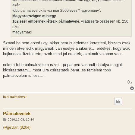
akár
több pálmalevelük is -ez már 2500 éves "hagyomány".
Magyarországon mintegy
162 ezer embernek létezik pálmalevele,
világszerte összesen kb. 250
ezer
magyarnak!
Szoval ha nem erzed ugy, akkor nem is erdemes keresteni, hiszem csak
minden otvenedik magyarnak van eselye a sikerre.... erdekes, hogy akik
hajlandoak fizetni erte, azok mind jol ereztek, azoknak valoban van....
nekem tobb palmalevelem is volt, jo par eve vasarolt datolya magjat
kicsiraztattam... most ujra csiraztatok parat, es remelem tobb
palmalevelem is lesz....
0
x
heni palmalevel
Pálmalevelek
H
2010.12.08. 16:34
o
z
@ge3lan (8204):
z
á