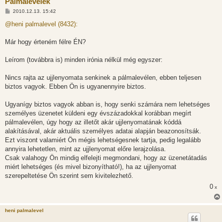
Pálmalevelek
H
2010.12.13. 15:42
o
z
@heni palmalevel (8432):
z
á
s
Már hogy érteném félre ÉN?
z
ó
l
Leírom (továbbra is) minden irónia nélkül még egyszer:
á
s
Nincs rajta az ujjlenyomata senkinek a pálmalevélen, ebben teljesen
biztos vagyok. Ebben Ön is ugyanennyire biztos.
Ugyanígy biztos vagyok abban is, hogy senki számára nem lehetséges
személyes üzenetet küldeni egy évszázadokkal korábban megírt
pálmalevélen, úgy hogy az illetőt akár ujjlenyomatának kóddá
alakításával, akár aktuális személyes adatai alapján beazonosítsák.
Ezt viszont valamiért Ön mégis lehetségesnek tartja, pedig legalább
annyira lehetetlen, mint az ujjlenyomat előre lerajzolása.
Csak valahogy Ön mindig elfelejti megmondani, hogy az üzenetátadás
miért lehetséges (és mivel bizonyítható!), ha az ujjlenyomat
szerepeltetése Ön szerint sem kivitelezhető.
0
x
heni palmalevel