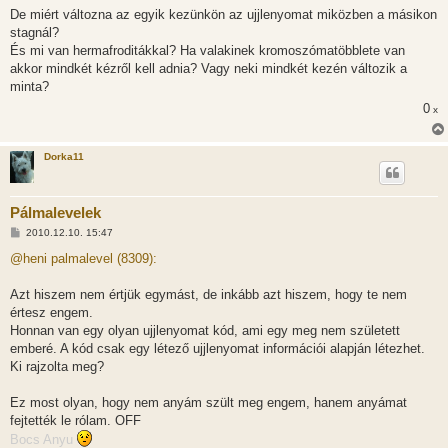
s
De miért változna az egyik kezünkön az ujjlenyomat miközben a másikon
z
stagnál?
ó
l
És mi van hermafroditákkal? Ha valakinek kromoszómatöbblete van
á
akkor mindkét kézről kell adnia? Vagy neki mindkét kezén változik a
s
minta?
0
x
Dorka11
Pálmalevelek
H
2010.12.10. 15:47
o
z
@heni palmalevel (8309):
z
á
s
Azt hiszem nem értjük egymást, de inkább azt hiszem, hogy te nem
z
értesz engem.
ó
l
Honnan van egy olyan ujjlenyomat kód, ami egy meg nem született
á
emberé. A kód csak egy létező ujjlenyomat információi alapján létezhet.
s
Ki rajzolta meg?
Ez most olyan, hogy nem anyám szült meg engem, hanem anyámat
fejtették le rólam. OFF
Bocs Anyu