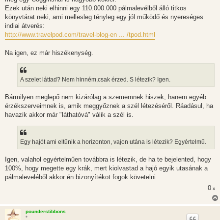
Ezek után neki elhinni egy 110.000.000 pálmalevélből álló titkos
könyvtárat neki, ami mellesleg tényleg egy jól működő és nyereséges
indiai átverés:
http://www.travelpod.com/travel-blog-en ... /tpod.html
Na igen, ez már hiszékenység.
A szelet láttad? Nem hinném,csak érzed. S létezik? Igen.
Bármilyen meglepő nem kizárólag a szememnek hiszek, hanem egyéb
érzékszerveimnek is, amik meggyőznek a szél létezéséről. Ráadásul, ha
havazik akkor már "láthatóvá" válik a szél is.
Egy hajót ami eltűnik a horizonton, vajon utána is létezik? Egyértelmű.
Igen, valahol egyértelműen továbbra is létezik, de ha te bejelented, hogy
100%, hogy megette egy krák, mert kiolvastad a hajó egyik utasának a
pálmaleveléből akkor én bizonyítékot fogok követelni.
0
x
pounderstibbons
*