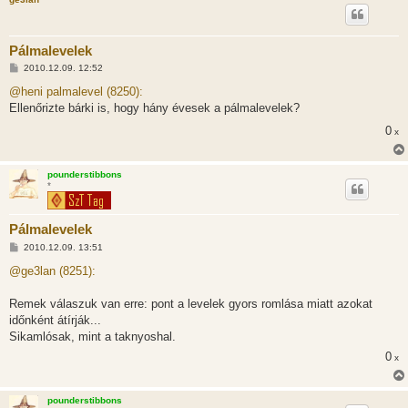
Pálmalevelek
H
2010.12.09. 12:52
o
z
@heni palmalevel (8250):
z
Ellenőrizte bárki is, hogy hány évesek a pálmalevelek?
á
s
0
x
z
ó
l
á
pounderstibbons
s
*
Pálmalevelek
H
2010.12.09. 13:51
o
z
@ge3lan (8251):
z
á
s
Remek válaszuk van erre: pont a levelek gyors romlása miatt azokat
z
időnként átírják...
ó
l
Sikamlósak, mint a taknyoshal.
á
0
s
x
pounderstibbons