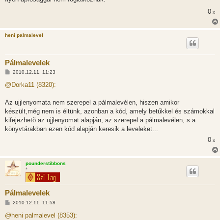
á
s
0
x
z
ó
l
á
heni palmalevel
s
Pálmalevelek
H
2010.12.11. 11:23
o
z
@Dorka11 (8320):
z
á
s
Az ujjlenyomata nem szerepel a pálmalevélen, hiszen amikor
z
készült,még nem is éltünk, azonban a kód, amely betűkkel és számokkal
ó
l
kifejezhetõ az ujjlenyomat alapján, az szerepel a pálmalevélen, s a
á
könyvtárakban ezen kód alapján keresik a leveleket...
s
0
x
pounderstibbons
*
Pálmalevelek
H
2010.12.11. 11:58
o
z
@heni palmalevel (8353):
z