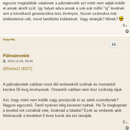
egyszer megtalálták valakinek a pálmalevelét azt miért nem adják-küldik
el annak akiről szól, így helyet adva annak a sok-sok millió "új" levélnek
ami a következő generációkra lesz érvényes, hiszen számukra már
értéktelenné vált, mivel betöltötte küldetését. Vagy elrakják? Minek?
0
x
bogyofej
Pálmalevelek
H
2010.12.08. 08:49
o
z
@Dorka11 (8157):
z
á
s
z
A pálmalevelek valóban most élő emberekről szólnak és mostantól
ó
l
kezdve 50 évig érvényesek. Onnantól valóban nem lesz szükség rájuk.
á
s
Azt, hogy miért nem küldik vagy postázzák ki az adott személynek?
Nagyon egyszerű. Tamil nyelven elég kevesen tudnak. Ha Te megkapnád
a leveled mit csinálnál vele, kiraknád a faladra? Ezek az emberek akik
felolvassák a leveleket 6 éves koruk óta ezt tanulják.
0
x