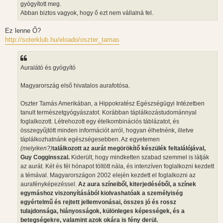
gyógyított meg.
Abban biztos vagyok, hogy ő ezt nem vállalná fel.
Ez lenne Ő?
http://soterklub.hu/eloado/oszter_tamas
Auralátó és gyógyító
Magyarország első hivatalos aurafotósa.
Oszter Tamás Amerikában, a Hippokratész Egészségügyi Intézetben
tanult természetgyógyászatot. Korábban táplálkozástudománnyal
foglalkozott. Létrehozott egy ételkombinációs táblázatot, és
összegyűjtött minden információt arról, hogyan élhetnénk, illetve
táplálkozhatnánk egészségesebben. Az egyetemen
(melyiken?)
találkozott az aurát megörökítő készülék feltalálójával,
Guy Cogginsszal.
Kiderült, hogy mindketten szabad szemmel is látják
az aurát. Két és fél hónapot töltött nála, és intenzíven foglalkozni kezdett
a témával. Magyarországon 2002 elején kezdett el foglalkozni az
aurafényképezéssel.
Az aura színeiből, kiterjedéséből, a színek
egymáshoz viszonyításából kiolvashatóak a személyiség
egyértelmű és rejtett jellemvonásai, összes jó és rossz
tulajdonsága, hiányosságok, különleges képességek, és a
betegségekre, valamint azok okára is fény derül.