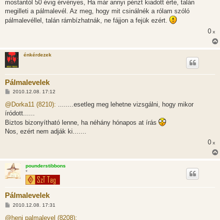
mostantól 50 évig érvényes, Ha már annyi pénzt kiadott érte, talán
megilleti a pálmalevél. Az meg, hogy mit csinálnék a rólam szóló
pálmalevéllel, talán rámbízhatnák, ne fájjon a fejük ezért.
0
x
énkérdezek
Pálmalevelek
H
2010.12.08. 17:12
o
z
@Dorka11 (8210):
........esetleg meg lehetne vizsgálni, hogy mikor
z
íródott......
á
s
Biztos bizonyítható lenne, ha néhány hónapos at írás
z
Nos, ezért nem adják ki.......
ó
l
0
x
á
s
pounderstibbons
*
Pálmalevelek
H
2010.12.08. 17:31
o
z
@heni palmalevel (8208):