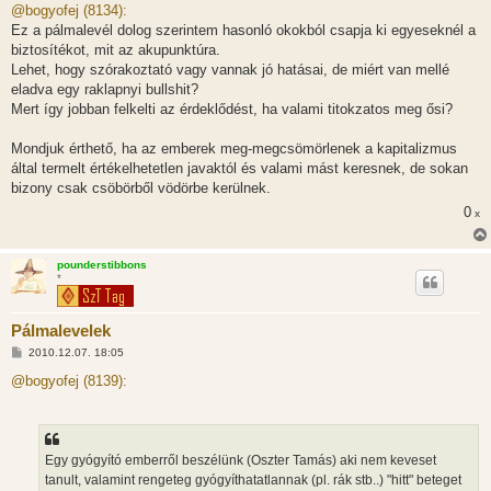
z
@bogyofej (8134):
z
Ez a pálmalevél dolog szerintem hasonló okokból csapja ki egyeseknél a
á
s
biztosítékot, mit az akupunktúra.
z
Lehet, hogy szórakoztató vagy vannak jó hatásai, de miért van mellé
ó
l
eladva egy raklapnyi bullshit?
á
Mert így jobban felkelti az érdeklődést, ha valami titokzatos meg ősi?
s
Mondjuk érthető, ha az emberek meg-megcsömörlenek a kapitalizmus
által termelt értékelhetetlen javaktól és valami mást keresnek, de sokan
bizony csak csöbörből vödörbe kerülnek.
0
x
pounderstibbons
*
Pálmalevelek
H
2010.12.07. 18:05
o
z
@bogyofej (8139):
z
á
s
z
ó
l
Egy gyógyító emberről beszélünk (Oszter Tamás) aki nem keveset
á
tanult, valamint rengeteg gyógyíthatatlannak (pl. rák stb..) "hitt" beteget
s