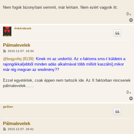
Nem fogok bizonyítani semmit, már leírtam. Nem ezért vagyok itt.
0
x
énkérdezek
Pálmalevelek
H
2010.12.07. 16:34
o
z
@bogyofej (8139):
Kinek mi az undorító. Az x-faktorra sms-t küldetni a
z
rajongókkal(ebből minden adás alkalmával több milliót kaszálni),mikor
á
s
már rég megvan az eredmény??
z
ó
l
Ezzel egyetértek, csak éppen nem tartozik ide. Az X faktorban nincsenek
á
pálmalevelek.......
s
0
x
ge3lan
Pálmalevelek
H
2010.12.07. 16:41
o