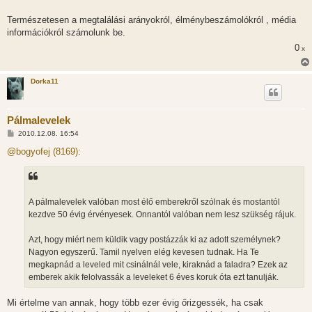
s
z
Természetesen a megtalálási arányokról, élménybeszámolókról , média
ó
l
információkról számolunk be.
á
0
s
x
Dorka11
Pálmalevelek
H
2010.12.08. 16:54
o
z
@bogyofej (8169):
z
á
s
z
ó
l
A pálmalevelek valóban most élő emberekről szólnak és mostantól
á
kezdve 50 évig érvényesek. Onnantól valóban nem lesz szükség rájuk.
s
Azt, hogy miért nem küldik vagy postázzák ki az adott személynek?
Nagyon egyszerű. Tamil nyelven elég kevesen tudnak. Ha Te
megkapnád a leveled mit csinálnál vele, kiraknád a faladra? Ezek az
emberek akik felolvassák a leveleket 6 éves koruk óta ezt tanulják.
Mi értelme van annak, hogy több ezer évig őrizgessék, ha csak