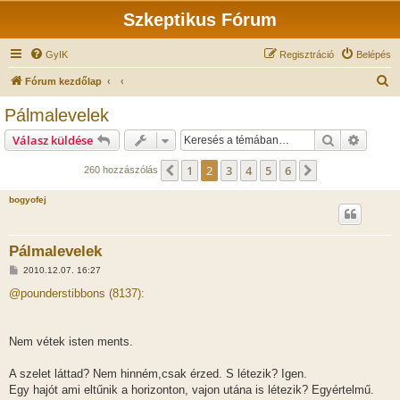
Szkeptikus Fórum
GyIK
Regisztráció
Belépés
K
Fórum kezdőlap
e
Pálmalevelek
r
Keresés
Részlet
Válasz küldése
e
s
1
2
3
4
5
6
Előző
Következő
260 hozzászólás
é
bogyofej
s
Pálmalevelek
H
2010.12.07. 16:27
o
z
@pounderstibbons (8137):
z
á
s
z
Nem vétek isten ments.
ó
l
á
A szelet láttad? Nem hinném,csak érzed. S létezik? Igen.
s
Egy hajót ami eltűnik a horizonton, vajon utána is létezik? Egyértelmű.