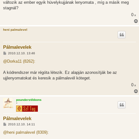
változik az ember egyik hüvelykujjának lenyomata , míg a másik meg
stagnál?
0
x
heni palmalevel
Pálmalevelek
H
2010.12.10. 13:46
o
z
@Dorka11 (8262):
z
á
s
A kódrendszer már régóta létezik. Ez alapján azonosítják be az
z
ujjlenyomatokat és keresik a pálmalevél köteget.
ó
l
0
x
á
s
pounderstibbons
*
Pálmalevelek
H
2010.12.10. 14:11
o
z
@heni palmalevel (8309):
z
á