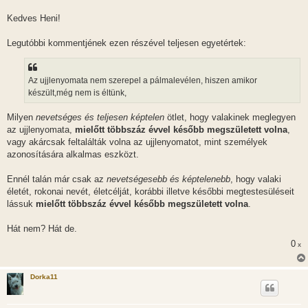
á
s
Kedves Heni!
z
ó
l
Legutóbbi kommentjének ezen részével teljesen egyetértek:
á
s
Az ujjlenyomata nem szerepel a pálmalevélen, hiszen amikor
készült,még nem is éltünk,
Milyen
nevetséges és teljesen képtelen
ötlet, hogy valakinek meglegyen
az ujjlenyomata,
mielőtt többszáz évvel később megszületett volna
,
vagy akárcsak feltalálták volna az ujjlenyomatot, mint személyek
azonosítására alkalmas eszközt.
Ennél talán már csak az
nevetségesebb és képtelenebb
, hogy valaki
életét, rokonai nevét, életcélját, korábbi illetve későbbi megtestesüléseit
lássuk
mielőtt többszáz évvel később megszületett volna
.
Hát nem? Hát de.
0
x
Dorka11