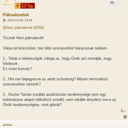
*
Pálmalevelek
H
2010.12.09. 13:58
o
z
@heni palmalevel (8250):
z
á
s
Tisztelt Heni pálmalevél!
z
ó
l
Válaszát köszönöm, bár több szempontból hiányosnak találom.
á
s
1., Tehát a hitelességük záloga az, hogy Önök azt mondják, hogy
hitelesek.
Ez most komoly?
2., Hol van bejegyezve az adott szövetség? Milyen nemzetközi
szervezethez tartozik?
3., Oszter Tamás korábbi aurafotózási tevékenysége (ami egy
tudományos alapot nélkülöző svindli), nem inkább árnyékot von-e az
Önök tevékenységére, mint glóriát?
0
x
ge3lan