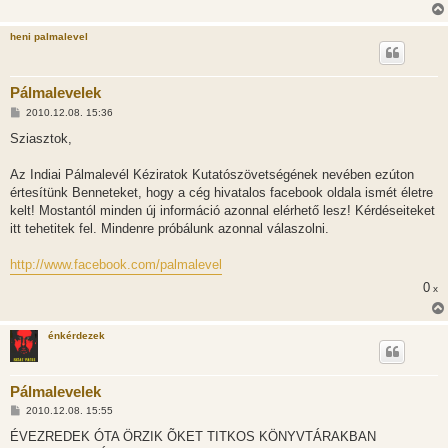
heni palmalevel
Pálmalevelek
H
2010.12.08. 15:36
o
z
Sziasztok,
z
á
s
Az Indiai Pálmalevél Kéziratok Kutatószövetségének nevében ezúton
z
értesítünk Benneteket, hogy a cég hivatalos facebook oldala ismét életre
ó
l
kelt! Mostantól minden új információ azonnal elérhető lesz! Kérdéseiteket
á
itt tehetitek fel. Mindenre próbálunk azonnal válaszolni.
s
http://www.facebook.com/palmalevel
0
x
énkérdezek
Pálmalevelek
H
2010.12.08. 15:55
o
z
ÉVEZREDEK ÓTA ÖRZIK ÕKET TITKOS KÖNYVTÁRAKBAN
z