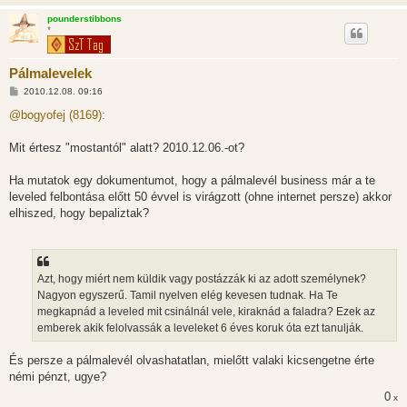
pounderstibbons
*
Pálmalevelek
H
2010.12.08. 09:16
o
z
@bogyofej (8169):
z
á
s
Mit értesz "mostantól" alatt? 2010.12.06.-ot?
z
ó
l
Ha mutatok egy dokumentumot, hogy a pálmalevél business már a te
á
leveled felbontása előtt 50 évvel is virágzott (ohne internet persze) akkor
s
elhiszed, hogy bepaliztak?
Azt, hogy miért nem küldik vagy postázzák ki az adott személynek?
Nagyon egyszerű. Tamil nyelven elég kevesen tudnak. Ha Te
megkapnád a leveled mit csinálnál vele, kiraknád a faladra? Ezek az
emberek akik felolvassák a leveleket 6 éves koruk óta ezt tanulják.
És persze a pálmalevél olvashatatlan, mielőtt valaki kicsengetne érte
némi pénzt, ugye?
0
x