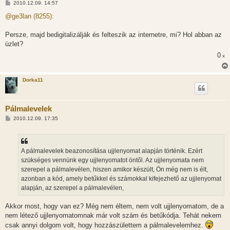
H
2010.12.09. 14:57
o
z
@ge3lan (8255):
z
á
s
Persze, majd bedigitalizálják és felteszik az internetre, mi? Hol abban az
z
üzlet?
ó
l
0
x
á
s
Dorka11
Pálmalevelek
H
2010.12.09. 17:35
o
z
z
á
s
A pálmalevelek beazonosítása ujjlenyomat alapján történik. Ezért
z
szükséges vennünk egy ujjlenyomatot öntől. Az ujjlenyomata nem
ó
l
szerepel a pálmalevélen, hiszen amikor készült, Ön még nem is élt,
á
azonban a kód, amely betűkkel és számokkal kifejezhető az ujjlenyomat
s
alapján, az szerepel a pálmalevélen,
Akkor most, hogy van ez? Még nem éltem, nem volt ujjlenyomatom, de a
nem létező ujjlenyomatomnak már volt szám és betűkódja. Tehát nekem
csak annyi dolgom volt, hogy hozzászülettem a pálmalevelemhez.