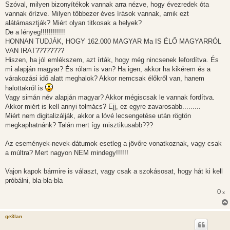
Szóval, milyen bizonyítékok vannak arra nézve, hogy évezredek óta
vannak őrízve. Milyen többezer éves írások vannak, amik ezt
alátámasztják? Miért olyan titkosak a helyek?
De a lényeg!!!!!!!!!!!!
HONNAN TUDJÁK, HOGY 162.000 MAGYAR Ma IS ÉLŐ MAGYARRÓL
VAN IRAT????????
Hiszen, ha jól emlékszem, azt írták, hogy még nincsenek lefordítva. És
mi alapján magyar? És rólam is van? Ha igen, akkor ha kikérem és a
várakozási idő alatt meghalok? Akkor nemcsak élőkről van, hanem
halottakról is
Vagy simán név alapján magyar? Akkor mégiscsak le vannak fordítva.
Akkor miért is kell annyi tolmács? Ejj, ez egyre zavarosabb.........
Miért nem digitalizálják, akkor a lóvé lecsengetése után rögtön
megkaphatnánk? Talán mert így misztikusabb???
Az események-nevek-dátumok esetleg a jövőre vonatkoznak, vagy csak
a múltra? Mert nagyon NEM mindegy!!!!!!
Vajon kapok bármire is választ, vagy csak a szokásosat, hogy hát ki kell
próbálni, bla-bla-bla
0
x
ge3lan