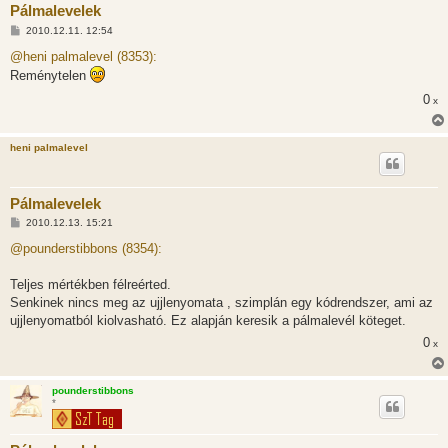
Pálmalevelek
H
2010.12.11. 12:54
o
z
@heni palmalevel (8353):
z
Reménytelen
á
s
0
x
z
ó
l
á
heni palmalevel
s
Pálmalevelek
H
2010.12.13. 15:21
o
z
@pounderstibbons (8354):
z
á
s
Teljes mértékben félreérted.
z
Senkinek nincs meg az ujjlenyomata , szimplán egy kódrendszer, ami az
ó
l
ujjlenyomatból kiolvasható. Ez alapján keresik a pálmalevél köteget.
á
0
s
x
pounderstibbons
*