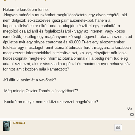
z
á
s
Nekem 5 kérdésem lenne:
z
-Hogyan tudnád a munkátokat megkülönböztetni egy olyan cégétől, aki
ó
l
nem dolgozik sokszázéves igazi pálmaüzenetekből, hanem a
á
kapcsolatfelvételkor elkért adatok alapján készíttet egy családfát a
s
megbízó családjáról és foglalkozásáról - vagy az internet, vagy közös
ismerősök, esetleg egy magánnyomozó segítségével - utána a szomszéd
épületbe nyit egy skype csatornát és 40.000 Ft-ért egy ál-szentember
felolvas egy maszlagot, amit utána 2 tolmács fordít magyarra a korábban
megszerzett információkkal hitelesítve azt, kb. egy elnyújtott nők lapja
horoszkópnak megfelelő információtartalommal? Ha pedig nem tud elég
adatot szerezni, akkor visszaadja a pénzt és maximum nyer néhányszáz
forintot amit közben nála kamatozott?
-Ki állít ki számlát a vevőnek?
-Még mindig Oszter Tamás a "nagykövet"?
-Konkrétan melyik nemzetközi szervezet nagykövete?
0
x
Dorka11