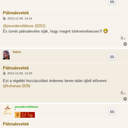
Pálmalevelek
H
2010.12.09. 14:14
o
z
@pounderstibbons (8252):
z
És ismét pálmalevélre írják, hogy megint tönkremehessen?!
á
s
0
x
z
ó
l
á
Gábor
s
Pálmalevelek
H
2010.12.09. 14:25
o
z
Ezt a régebbi hozzászólást érdemes lenne talán újból elővenni:
z
@kuhanaa (929):
á
s
0
x
z
ó
l
á
pounderstibbons
s
*
Pálmalevelek