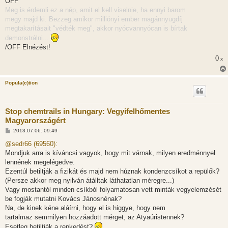
OFF
á
s
Meg is érdemli ez a nép, amit el kell viselnie, ha ennyi barom
z
megy majd ki. Bezzeg amikor milliónyi ember magánnyugdíj
ó
l
megtakarításait "védték meg", akkor nyócvannyócan is bírtak
á
demonstrálni...
s
/OFF Elnézést!
0
x
Popula(c)tion
Stop chemtrails in Hungary: Vegyifelhőmentes
Magyarországért
H
2013.07.06. 09:49
o
z
@sedr66 (69560):
z
Mondjuk arra is kíváncsi vagyok, hogy mit várnak, milyen eredménnyel
á
s
lennének megelégedve.
z
Ezentúl betiltják a fizikát és majd nem húznak kondenzcsíkot a repülők?
ó
l
(Persze akkor meg nyilván átálltak láthatatlan méregre...)
á
Vagy mostantól minden csíkból folyamatosan vett minták vegyelemzését
s
be fogják mutatni Kovács Jánosnénak?
Na, de kinek kéne aláírni, hogy el is higgye, hogy nem
tartalmaz semmilyen hozzáadott mérget, az Atyaúristennek?
Esetleg betiltják a repkedést?