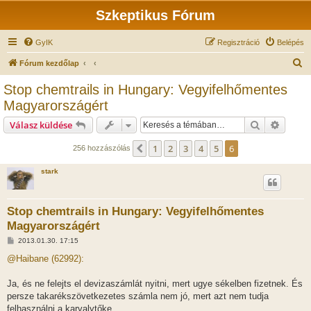
Szkeptikus Fórum
GyIK
Regisztráció
Belépés
K
Fórum kezdőlap
e
Stop chemtrails in Hungary: Vegyifelhőmentes
r
Magyarországért
e
Keresés
Részlet
Válasz küldése
s
é
1
2
3
4
5
6
Előző
256 hozzászólás
s
stark
Stop chemtrails in Hungary: Vegyifelhőmentes
Magyarországért
H
2013.01.30. 17:15
o
z
@Haibane (62992):
z
á
s
Ja, és ne felejts el devizaszámlát nyitni, mert ugye sékelben fizetnek. És
z
persze takarékszövetkezetes számla nem jó, mert azt nem tudja
ó
l
felhasználni a karvalytőke.