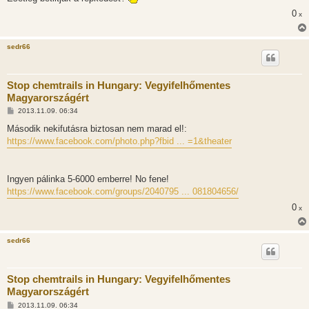
0
x
sedr66
Stop chemtrails in Hungary: Vegyifelhőmentes
Magyarországért
H
2013.11.09. 06:34
o
z
Második nekifutásra biztosan nem marad el!:
z
https://www.facebook.com/photo.php?fbid ... =1&theater
á
s
z
ó
l
Ingyen pálinka 5-6000 emberre! No fene!
á
https://www.facebook.com/groups/2040795 ... 081804656/
s
0
x
sedr66
Stop chemtrails in Hungary: Vegyifelhőmentes
Magyarországért
H
2013.11.09. 06:34