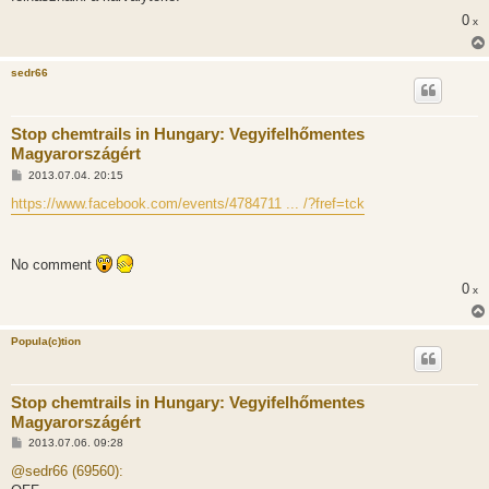
á
0
s
x
sedr66
Stop chemtrails in Hungary: Vegyifelhőmentes
Magyarországért
H
2013.07.04. 20:15
o
z
https://www.facebook.com/events/4784711 ... /?fref=tck
z
á
s
z
No comment
ó
l
0
x
á
s
Popula(c)tion
Stop chemtrails in Hungary: Vegyifelhőmentes
Magyarországért
H
2013.07.06. 09:28
o
z
@sedr66 (69560):
z