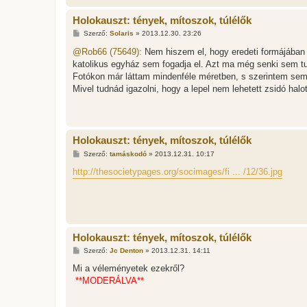
Holokauszt: tények, mítoszok, túlélők
H
Szerző:
Solaris
»
2013.12.30. 23:26
o
z
@Rob66 (75649):
Nem hiszem el, hogy eredeti formájában t
z
katolikus egyház sem fogadja el. Azt ma még senki sem tudj
á
s
Fotókon már láttam mindenféle méretben, s szerintem semmi
z
Mivel tudnád igazolni, hogy a lepel nem lehetett zsidó halot
ó
l
á
s
Holokauszt: tények, mítoszok, túlélők
H
Szerző:
tamáskodó
»
2013.12.31. 10:17
o
z
http://thesocietypages.org/socimages/fi ... /12/36.jpg
z
á
s
z
ó
l
á
Holokauszt: tények, mítoszok, túlélők
s
H
Szerző:
Jc Denton
»
2013.12.31. 14:11
o
z
Mi a véleményetek ezekről?
z
**MODERÁLVA**
á
s
z