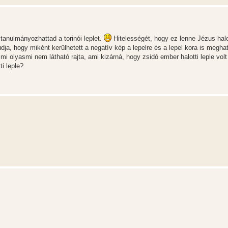
anulmányozhattad a torinói leplet.
Hitelességét, hogy ez lenne Jézus halot
a, hogy miként kerülhetett a negatív kép a lepelre és a lepel kora is meghat
 olyasmi nem látható rajta, ami kizárná, hogy zsidó ember halotti leple volt
ti leple?