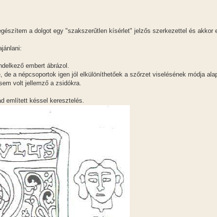
gészítem a dolgot egy "szakszerűtlen kísérlet" jelzős szerkezettel és akkor 
jánlani:
endelkező embert ábrázol.
, de a népcsoportok igen jól elkülöníthetőek a szőrzet viselésének módja ala
em volt jellemző a zsidókra.
d említett késsel keresztelés.