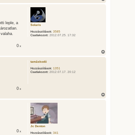
i
e
s
s
z
a
ti leple, a
a
Solaris
ározatlan.
t
Hozzászólások:
3585
e
 valaha.
Csatlakozott:
2012.07.25. 17:32
t
e
j
0
x
é
V
r
i
e
s
tamáskodó
s
z
Hozzászólások:
1351
Csatlakozott:
2012.07.17. 20:12
a
a
t
e
0
x
t
e
V
j
i
é
s
r
s
e
z
a
a
t
Jc Denton
e
0
x
t
Hozzászólások:
341