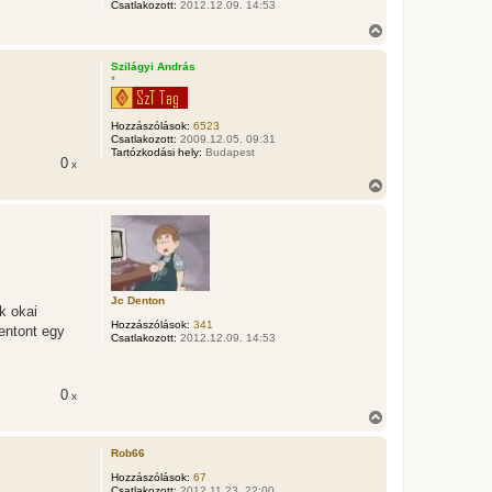
e
Csatlakozott:
2012.12.09. 14:53
j
V
é
i
r
s
e
Szilágyi András
s
*
z
a
a
Hozzászólások:
6523
t
Csatlakozott:
2009.12.05. 09:31
e
Tartózkodási hely:
Budapest
0
x
t
e
V
j
i
é
s
r
s
e
z
a
a
t
Jc Denton
e
k okai
t
Hozzászólások:
341
entont egy
e
Csatlakozott:
2012.12.09. 14:53
j
é
r
0
x
e
V
i
s
Rob66
s
z
Hozzászólások:
67
Csatlakozott:
2012.11.23. 22:00