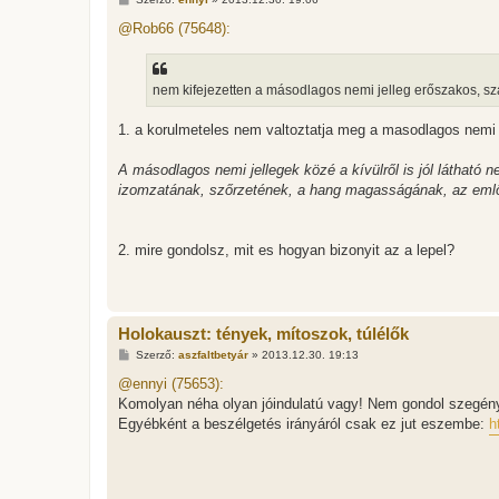
o
z
@Rob66 (75648):
z
á
s
z
nem kifejezetten a másodlagos nemi jelleg erőszakos, s
ó
l
á
1. a korulmeteles nem valtoztatja meg a masodlagos nemi j
s
A másodlagos nemi jellegek közé a kívülről is jól látható 
izomzatának, szőrzetének, a hang magasságának, az emlő
2. mire gondolsz, mit es hogyan bizonyit az a lepel?
Holokauszt: tények, mítoszok, túlélők
H
Szerző:
aszfaltbetyár
»
2013.12.30. 19:13
o
z
@ennyi (75653):
z
Komolyan néha olyan jóindulatú vagy! Nem gondol szegény
á
s
Egyébként a beszélgetés irányáról csak ez jut eszembe:
h
z
ó
l
á
s