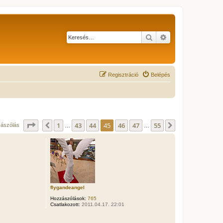
Keresés
Részletes keresés
Regisztráció
Belépés
Oldal:
45
/
55
1
43
44
45
46
47
55
Előző
Következő
zászólás
…
…
flygandeangel
Hozzászólások:
765
Csatlakozott:
2011.04.17. 22:01