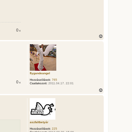
0
x
V
i
s
s
z
a
a
t
e
t
flygandeangel
e
Hozzászólások:
765
j
0
x
Csatlakozott:
2011.04.17. 22:01
é
r
V
e
i
s
s
z
a
a
t
aszfaltbetyár
e
t
Hozzászólások:
225
e