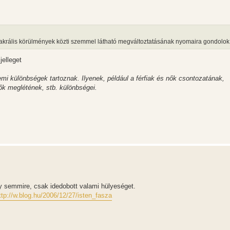
zakrális körülmények közti szemmel látható megváltoztatásának nyomaira gondolok
elleget
nemi különbségek tartoznak. Ilyenek, például a férfiak és nők csontozatának,
k meglétének, stb. különbségei.
 semmire, csak idedobott valami hülyeséget.
ttp://w.blog.hu/2006/12/27/isten_fasza