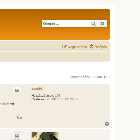
Keresés
Részletes keresés
Regisztráció
Belépés
2 hozzászólás • Oldal:
1
/
1
sedr66
Hozzászólások:
108
Csatlakozott:
2013.06.13. 22:56
cot mert
0
x
V
i
s
s