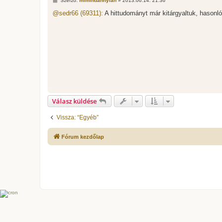
Szerző:
mimindannyian
»
2013.06.14. 21:36
o
z
@sedr66 (69311):
A hittudományt már kitárgyaltuk, hasonlók
z
á
s
z
ó
l
á
s
Válasz küldése
Vissza: “Egyéb”
Fórum kezdőlap