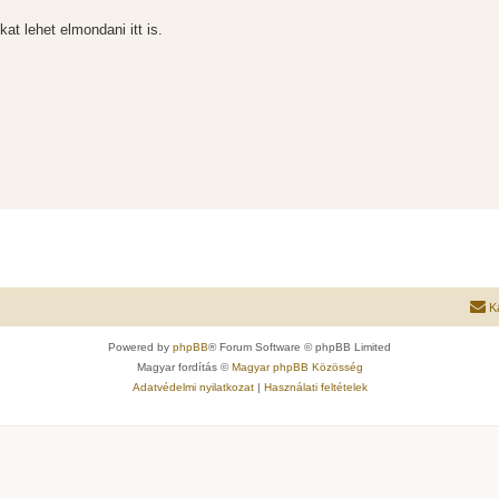
at lehet elmondani itt is.
K
Powered by
phpBB
® Forum Software © phpBB Limited
Magyar fordítás ©
Magyar phpBB Közösség
Adatvédelmi nyilatkozat
|
Használati feltételek