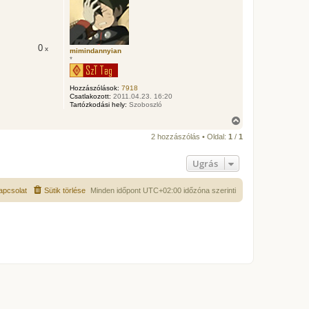
z
a
a
t
e
0
x
t
mimindannyian
*
e
j
é
Hozzászólások:
7918
r
Csatlakozott:
2011.04.23. 16:20
e
Tartózkodási hely:
Szoboszló
V
i
2 hozzászólás • Oldal:
1
/
1
s
s
z
Ugrás
a
a
t
apcsolat
Sütik törlése
Minden időpont
UTC+02:00
időzóna szerinti
e
t
e
j
é
r
e