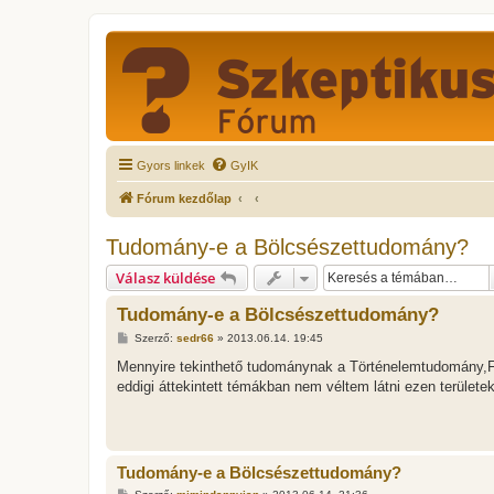
Gyors linkek
GyIK
Fórum kezdőlap
Tudomány-e a Bölcsészettudomány?
Válasz küldése
Tudomány-e a Bölcsészettudomány?
H
Szerző:
sedr66
»
2013.06.14. 19:45
o
z
Mennyire tekinthető tudománynak a Történelemtudomány,Fil
z
eddigi áttekintett témákban nem véltem látni ezen területe
á
s
z
ó
l
á
Tudomány-e a Bölcsészettudomány?
s
H