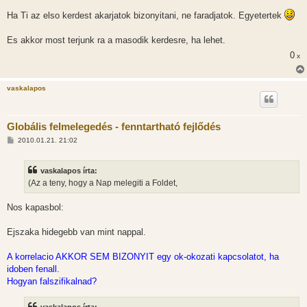
Ha Ti az elso kerdest akarjatok bizonyitani, ne faradjatok. Egyetertek
Es akkor most terjunk ra a masodik kerdesre, ha lehet.
0
x
vaskalapos
Globális felmelegedés - fenntartható fejlődés
H
2010.01.21. 21:02
o
z
z
vaskalapos írta:
á
s
(Az a teny, hogy a Nap melegiti a Foldet,
z
ó
l
Nos kapasbol:
á
s
Ejszaka hidegebb van mint nappal.
A korrelacio AKKOR SEM BIZONYIT egy ok-okozati kapcsolatot, ha
idoben fenall.
Hogyan falszifikalnad?
vaskalapos írta: