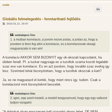
embb
Globális felmelegedés - fenntartható fejlődés
H
2010.01.21. 20:47
o
z
z
vaskalapos írta:
á
s
1. a mulban korrelacio, a jovore nezve joslas, a joslas az, hogy a
z
jovoben is fenn fog allni a korrelacio, es a korrelacionak oksagi
ó
l
magyarazata is van am!
á
s
A korrelacio AKKOR SEM BIZONYIT egy ok-okozati kapcsolatot, ha
idoben fenall. Pl. a tuzkar nagysaga es a tuzoltok szama kozott legalabb
szaz eve van korrelacio. Es en azt josolom, hogy tovabbi szaz evekig igy
lesz. Szerinted tehat bizonyitottam, hogy a tuzoltok okozzak a kart?
Ja, es ne magyarazd el kerlek, hogy miert nincs igy, tudom. Csak a
korrelaciorol mint bizonyitekrol beszelek.
vaskalapos írta:
2. igen, epp azert modell, a modell leegyszerusit, hogy egy-egy valtozot
tudjon vizsgalni.
"A dolgokat olyan egyszeruen kell vizsgalni ahogy lehet, DE NEM