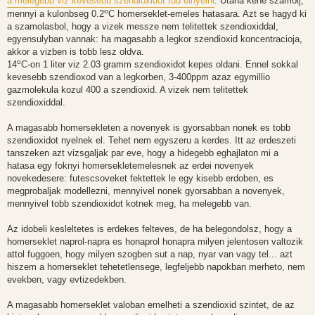
a melegebb viz kevesebb szendioxidot tud elnyelni
. Utana kene szamolj,
o
mennyi a kulonbseg 0.2
C homerseklet-emeles hatasara. Azt se hagyd ki
a szamolasbol, hogy a vizek messze nem telitettek szendioxiddal,
egyensulyban vannak: ha magasabb a legkor szendioxid koncentracioja,
akkor a vizben is tobb lesz oldva.
o
14
C-on 1 liter viz 2.03 gramm szendioxidot kepes oldani. Ennel sokkal
kevesebb szendioxod van a legkorben, 3-400ppm azaz egymillio
gazmolekula kozul 400 a szendioxid. A vizek nem telitettek
szendioxiddal.
A magasabb homersekleten a novenyek is gyorsabban nonek es tobb
szendioxidot nyelnek el. Tehet nem egyszeru a kerdes. Itt az erdeszeti
tanszeken azt vizsgaljak par eve, hogy a hidegebb eghajlaton mi a
hatasa egy foknyi homersekletemelesnek az erdei novenyek
novekedesere: futescsoveket fektettek le egy kisebb erdoben, es
megprobaljak modellezni, mennyivel nonek gyorsabban a novenyek,
mennyivel tobb szendioxidot kotnek meg, ha melegebb van.
Az idobeli kesleltetes is erdekes felteves, de ha belegondolsz, hogy a
homerseklet naprol-napra es honaprol honapra milyen jelentosen valtozik
attol fuggoen, hogy milyen szogben sut a nap, nyar van vagy tel... azt
hiszem a homerseklet tehetetlensege, legfeljebb napokban merheto, nem
evekben, vagy evtizedekben.
A magasabb homerseklet valoban emelheti a szendioxid szintet, de az