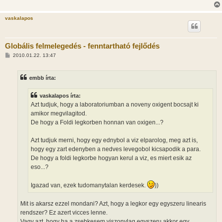
vaskalapos
Globális felmelegedés - fenntartható fejlődés
H
2010.01.22. 13:47
o
z
z
embb írta:
á
s
z
vaskalapos írta:
ó
l
Azt tudjuk, hogy a laboratoriumban a noveny oxigent bocsajt ki
á
amikor megvilagitod.
s
De hogy a Foldi legkorben honnan van oxigen...?
Azt tudjuk merni, hogy egy ednybol a viz elparolog, meg azt is,
hogy egy zart edenyben a nedves levegobol kicsapodik a para.
De hogy a foldi legkorbe hogyan kerul a viz, es miert esik az
eso...?
Igazad van, ezek tudomanytalan kerdesek.
))
Mit is akarsz ezzel mondani? Azt, hogy a legkor egy egyszeru linearis
rendszer? Ez azert vicces lenne.
Vagy azt, hogy ha a zsebkesem viszonylag egyszeru akkor egy