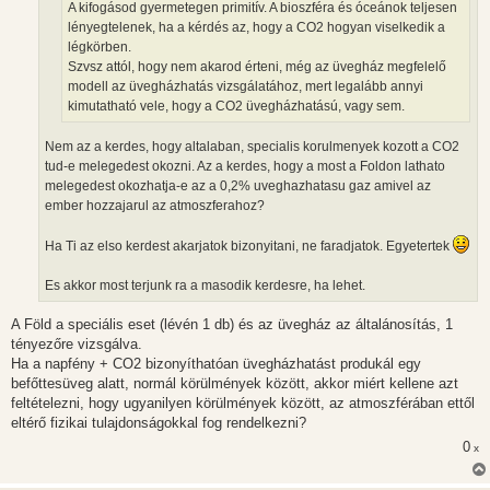
A kifogásod gyermetegen primitív. A bioszféra és óceánok teljesen
lényegtelenek, ha a kérdés az, hogy a CO2 hogyan viselkedik a
légkörben.
Szvsz attól, hogy nem akarod érteni, még az üvegház megfelelő
modell az üvegházhatás vizsgálatához, mert legalább annyi
kimutatható vele, hogy a CO2 üvegházhatású, vagy sem.
Nem az a kerdes, hogy altalaban, specialis korulmenyek kozott a CO2
tud-e melegedest okozni. Az a kerdes, hogy a most a Foldon lathato
melegedest okozhatja-e az a 0,2% uveghazhatasu gaz amivel az
ember hozzajarul az atmoszferahoz?
Ha Ti az elso kerdest akarjatok bizonyitani, ne faradjatok. Egyetertek
Es akkor most terjunk ra a masodik kerdesre, ha lehet.
A Föld a speciális eset (lévén 1 db) és az üvegház az általánosítás, 1
tényezőre vizsgálva.
Ha a napfény + CO2 bizonyíthatóan üvegházhatást produkál egy
befőttesüveg alatt, normál körülmények között, akkor miért kellene azt
feltételezni, hogy ugyanilyen körülmények között, az atmoszférában ettől
eltérő fizikai tulajdonságokkal fog rendelkezni?
0
x