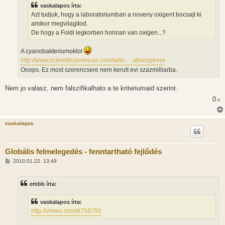
z
vaskalapos írta:
ó
l
Azt tudjuk, hogy a laboratoriumban a noveny oxigent bocsajt ki
á
amikor megvilagitod.
s
De hogy a Foldi legkorben honnan van oxigen...?
A cyanobakteriumoktol
http://www.scientificamerican.com/artic ... atmosphere
Ooops. Ez most szerencsere nem kerult evi szazmilliarba.
Nem jo valasz, nem falszifikalhato a te kriteriumaid szerint.
0
x
vaskalapos
Globális felmelegedés - fenntartható fejlődés
H
2010.01.22. 13:49
o
z
z
embb írta:
á
s
z
vaskalapos írta:
ó
l
http://vimeo.com/8756755
á
s