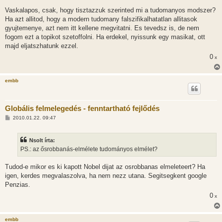
ó
l
Vaskalapos, csak, hogy tisztazzuk szerinted mi a tudomanyos modszer?
á
Ha azt allitod, hogy a modern tudomany falszifikalhatatlan allitasok
s
gyujtemenye, azt nem itt kellene megvitatni. Es tevedsz is, de nem
fogom ezt a topikot szetoffolni. Ha erdekel, nyissunk egy masikat, ott
majd eljatszhatunk ezzel.
0
x
embb
Globális felmelegedés - fenntartható fejlődés
H
2010.01.22. 09:47
o
z
z
Nsolt írta:
á
s
PS.: az ősrobbanás-elmélete tudományos elmélet?
z
ó
l
Tudod-e mikor es ki kapott Nobel dijat az osrobbanas elmeleteert? Ha
á
igen, kerdes megvalaszolva, ha nem nezz utana. Segitsegkent google
s
Penzias.
0
x
embb