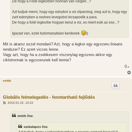
l
De hogy a Foldi legkorben honnan van oxigen...?
á
s
Azt tudjuk merni, hogy egy ednybol a viz elparolog, meg azt is, hogy egy
zart edenyben a nedves levegobol kicsapodik a para.
De hogy a foldi legkorbe hogyan kerul a viz, es miert esik az eso...?
Igazad van, ezek tudomanytalan kerdesek.
))
Mit is akarsz ezzel mondani? Azt, hogy a legkor egy egyszeru linearis
rendszer? Ez azert vicces lenne.
Vagy azt, hogy ha a zsebkesem viszonylag egyszeru akkor egy
ciklotronnak is egyszerunek kell lennie?
0
x
embb
Globális felmelegedés - fenntartható fejlődés
H
2010.01.22. 13:22
o
z
z
embb írta:
á
s
z
vaskalapos írta:
ó
l
Azt tudjuk, hogy a laboratoriumban a noveny oxigent bocsajt ki