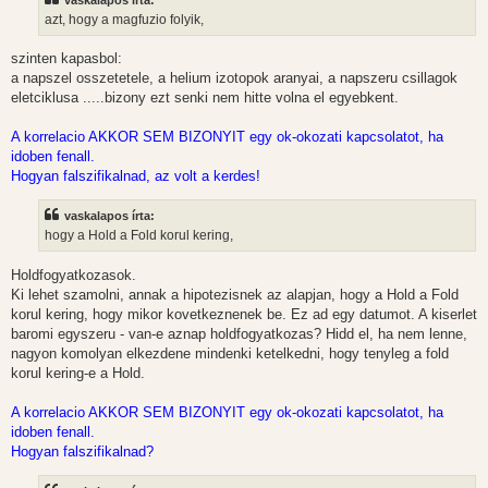
azt, hogy a magfuzio folyik,
szinten kapasbol:
a napszel osszetetele, a helium izotopok aranyai, a napszeru csillagok
eletciklusa .....bizony ezt senki nem hitte volna el egyebkent.
A korrelacio AKKOR SEM BIZONYIT egy ok-okozati kapcsolatot, ha
idoben fenall.
Hogyan falszifikalnad, az volt a kerdes!
vaskalapos írta:
hogy a Hold a Fold korul kering,
Holdfogyatkozasok.
Ki lehet szamolni, annak a hipotezisnek az alapjan, hogy a Hold a Fold
korul kering, hogy mikor kovetkeznenek be. Ez ad egy datumot. A kiserlet
baromi egyszeru - van-e aznap holdfogyatkozas? Hidd el, ha nem lenne,
nagyon komolyan elkezdene mindenki ketelkedni, hogy tenyleg a fold
korul kering-e a Hold.
A korrelacio AKKOR SEM BIZONYIT egy ok-okozati kapcsolatot, ha
idoben fenall.
Hogyan falszifikalnad?