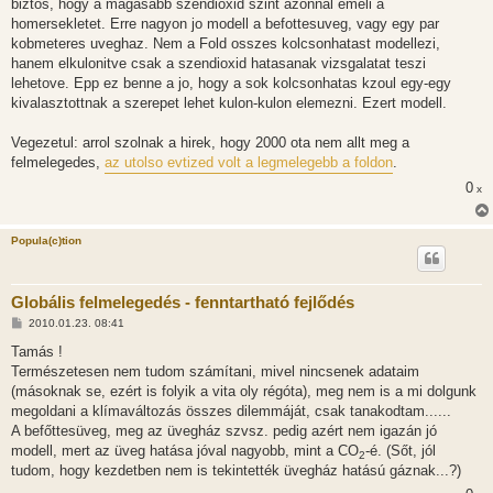
biztos, hogy a magasabb szendioxid szint azonnal emeli a
homersekletet. Erre nagyon jo modell a befottesuveg, vagy egy par
kobmeteres uveghaz. Nem a Fold osszes kolcsonhatast modellezi,
hanem elkulonitve csak a szendioxid hatasanak vizsgalatat teszi
lehetove. Epp ez benne a jo, hogy a sok kolcsonhatas kzoul egy-egy
kivalasztottnak a szerepet lehet kulon-kulon elemezni. Ezert modell.
Vegezetul: arrol szolnak a hirek, hogy 2000 ota nem allt meg a
felmelegedes,
az utolso evtized volt a legmelegebb a foldon
.
0
x
Popula(c)tion
Globális felmelegedés - fenntartható fejlődés
H
2010.01.23. 08:41
o
z
Tamás !
z
Természetesen nem tudom számítani, mivel nincsenek adataim
á
s
(másoknak se, ezért is folyik a vita oly régóta), meg nem is a mi dolgunk
z
megoldani a klímaváltozás összes dilemmáját, csak tanakodtam......
ó
l
A befőttesüveg, meg az üvegház szvsz. pedig azért nem igazán jó
á
modell, mert az üveg hatása jóval nagyobb, mint a CO
-é. (Sőt, jól
s
2
tudom, hogy kezdetben nem is tekintették üvegház hatású gáznak...?)