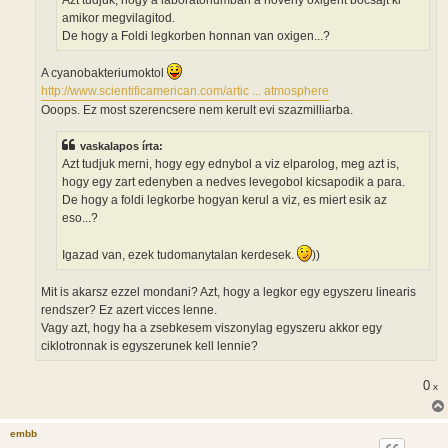
á
amikor megvilagitod.
s
De hogy a Foldi legkorben honnan van oxigen...?
A cyanobakteriumoktol
http://www.scientificamerican.com/artic ... atmosphere
Ooops. Ez most szerencsere nem kerult evi szazmilliarba.
vaskalapos írta:
Azt tudjuk merni, hogy egy ednybol a viz elparolog, meg azt is,
hogy egy zart edenyben a nedves levegobol kicsapodik a para.
De hogy a foldi legkorbe hogyan kerul a viz, es miert esik az
eso...?
Igazad van, ezek tudomanytalan kerdesek.
))
Mit is akarsz ezzel mondani? Azt, hogy a legkor egy egyszeru linearis
rendszer? Ez azert vicces lenne.
Vagy azt, hogy ha a zsebkesem viszonylag egyszeru akkor egy
ciklotronnak is egyszerunek kell lennie?
0
x
embb