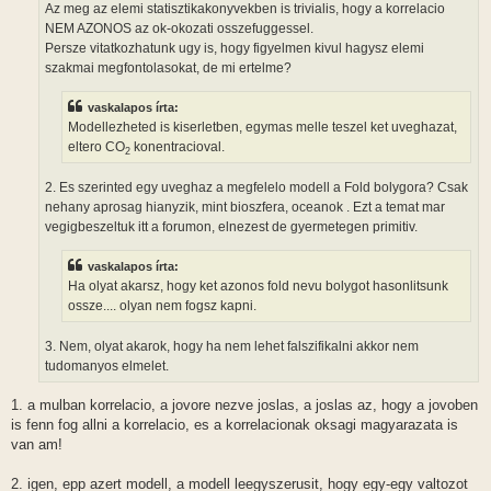
Az meg az elemi statisztikakonyvekben is trivialis, hogy a korrelacio
NEM AZONOS az ok-okozati osszefuggessel.
Persze vitatkozhatunk ugy is, hogy figyelmen kivul hagysz elemi
szakmai megfontolasokat, de mi ertelme?
vaskalapos írta:
Modellezheted is kiserletben, egymas melle teszel ket uveghazat,
eltero CO
konentracioval.
2
2. Es szerinted egy uveghaz a megfelelo modell a Fold bolygora? Csak
nehany aprosag hianyzik, mint bioszfera, oceanok . Ezt a temat mar
vegigbeszeltuk itt a forumon, elnezest de gyermetegen primitiv.
vaskalapos írta:
Ha olyat akarsz, hogy ket azonos fold nevu bolygot hasonlitsunk
ossze.... olyan nem fogsz kapni.
3. Nem, olyat akarok, hogy ha nem lehet falszifikalni akkor nem
tudomanyos elmelet.
1. a mulban korrelacio, a jovore nezve joslas, a joslas az, hogy a jovoben
is fenn fog allni a korrelacio, es a korrelacionak oksagi magyarazata is
van am!
2. igen, epp azert modell, a modell leegyszerusit, hogy egy-egy valtozot