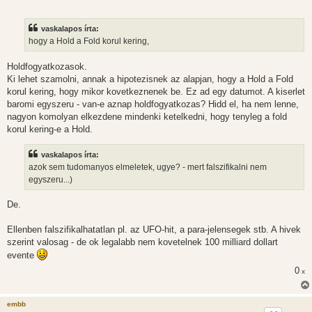
vaskalapos írta:
hogy a Hold a Fold korul kering,
Holdfogyatkozasok.
Ki lehet szamolni, annak a hipotezisnek az alapjan, hogy a Hold a Fold
korul kering, hogy mikor kovetkeznenek be. Ez ad egy datumot. A kiserlet
baromi egyszeru - van-e aznap holdfogyatkozas? Hidd el, ha nem lenne,
nagyon komolyan elkezdene mindenki ketelkedni, hogy tenyleg a fold
korul kering-e a Hold.
vaskalapos írta:
azok sem tudomanyos elmeletek, ugye? - mert falszifikalni nem
egyszeru...)
De.
Ellenben falszifikalhatatlan pl. az UFO-hit, a para-jelensegek stb. A hivek
szerint valosag - de ok legalabb nem kovetelnek 100 milliard dollart
evente
0
x
embb