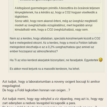
A kifogásod gyermetegen primitív. A bioszféra és óceánok teljesen
lényegtelenek, ha a kérdés az, hogy a CO2 hogyan viselkedik a
légkörben.
Szvsz attól, hogy nem akarod érteni, még az üvegház megfelelő
modell az üvegházhatás vizsgálatához, mert legalább annyi
kimutatható vele, hogy a CO2 üvegházhatású, vagy sem.
Nem az a kerdes, hogy altalaban, specialis korulmenyek kozott a CO2
tud-e melegedest okozni. Az a kerdes, hogy a most a Foldon lathato
melegedest okozhatja-e az a 0,2% uveghazhatasu gaz amivel az
ember hozzajarul az atmoszferahoz?
Ha Ti az elso kerdest akarjatok bizonyitani, ne faradjatok. Egyetertek
Es akkor most terjunk ra a masodik kerdesre, ha lehet.
Azt tudjuk, hogy a laboratoriumban a noveny oxigent bocsajt ki amikor
megvilagitod.
De hogy a Foldi legkorben honnan van oxigen...?
Azt tudjuk merni, hogy egy ednybol a viz elparolog, meg azt is, hogy egy
zart edenyben a nedves levegobol kicsapodik a para.