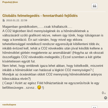
Popula(c)tion
Globális felmelegedés - fenntartható fejlődés
H
2010.01.22. 22:59
o
z
Magamban gondolkodom,......csak kihallatszik.....
z
A CO2 légkörben lévő mennyiségének és a hőmérsékletnek a
á
s
változásáról szóló grafikont nézve, nekem úgy tűnik, hogy túlságosan is
z
nagy a korreláció. Én azt várnám, hogy mivel egy ekkora
ó
l
tehetetlenséggel rendelkező rendszer egyensúlyát kibillenteni több év,
á
inkább évtized kell, tehát a CO2 növekedés után jóval később kellene a
s
hőmérséklet görbén megjelennie az anomáliának! (Hogyha az ok-okozati
összefüggés CO2 növekedés-melegedés.) Ezzel szemben a két görbe
kísértetiesen együtt fut.
Nem lehet, hogy embbnek igaza lehet abban, hogy kételkedik, miszerint
inkább a hőmérséklet van hatással a légköri CO2 mennyiségre? (
Mondjuk az óceánokban oldott CO2 mennyiség hőmérséklettel arányos
kibocsátása révén?)
( Caspi ! Azért az egész Föld hőháztartását ne egyszerűsítsük le egy
befőttesüvegre...szvsz..
!)
0
x
vaskalapos