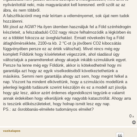
nyilvánítottál neki, más magyarázatot kell keresned. erről szólt az az
ábra, és nem többről.
A falszifikációról meg már leírtam a véleményemet, sok újat nem tudok
hozzátenni.
Mit jósol az AGW? Ha ilyen ütemben használjuk fel a Föld szénhidrogén
készleteit, a felszabaduló CO2 nagy része felhalmozódik a légkörben és
ez a többlet fokozza az üvegházhatást. Emiatt növekedni fog a Föld
átlaghőmérséklete, 2100-ra kb. 2 °C-ot (a jövőbeni CO2 kibocsátás
függvényében persze ez az érték változhat). Mivel nincs még egy
komplett Földünk hogy kísérleteket végezzünk, ahol ráadásul úgy
változtatjuk a paramétereket ahogy akarjuk inkább szimulálunk egyet.
Persze ha lenne még egy Földünk, akkor is kötekedhetnél hogy mi
garantálja azt hogy az egyik viselkedéséből következtethetünk a
másikéra. Semmi nem garantálja ahogy azt sem, hogy megint felkel a
nap. Viszont ha mindent elkövettünk, hogy a szimulációs modellünk a
jelenlegi legjobb tudásunk szerint készüljön és ez a modell azt jósolja
hogy gáz lesz, akkor azért érdemes elgondolkozni tegyünk-e valamit
annak érdekében hogy elkerüljünk egy nagyobb katasztrófát. Ahogy arra
is teszünk előkészületeket, hogy holnap ismét lesz egy nap.
PS.: az ősrobbanás-elmélete tudományos elmélet?
0
x
vaskalapos