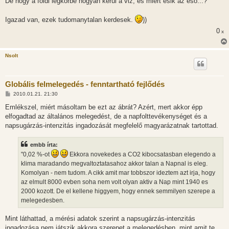
De hogy a foldi legkorbe hogyan kerul a viz, es miert esik az eso...?
Igazad van, ezek tudomanytalan kerdesek.
))
0
x
Nsolt
Globális felmelegedés - fenntartható fejlődés
H
2010.01.21. 21:30
o
z
Emlékszel, miért másoltam be ezt az ábrát? Azért, mert akkor épp
z
elfogadtad az általános melegedést, de a napfolttevékenységet és a
á
s
napsugárzás-intenzitás ingadozását megfelelő magyarázatnak tartottad.
z
ó
l
embb írta:
á
"0,02 %-ot
Ekkora novekedes a CO2 kibocsatasban elegendo a
s
klima maradando megvaltoztatasahoz akkor talan a Napnal is eleg.
Komolyan - nem tudom. A cikk amit mar tobbszor ideztem azt irja, hogy
az elmult 8000 evben soha nem volt olyan aktiv a Nap mint 1940 es
2000 kozott. De el kellene higgyem, hogy ennek semmilyen szerepe a
melegedesben.
Mint láthattad, a mérési adatok szerint a napsugárzás-intenzitás
ingadozása nem játszik akkora szerepet a melegedésben, mint amit te