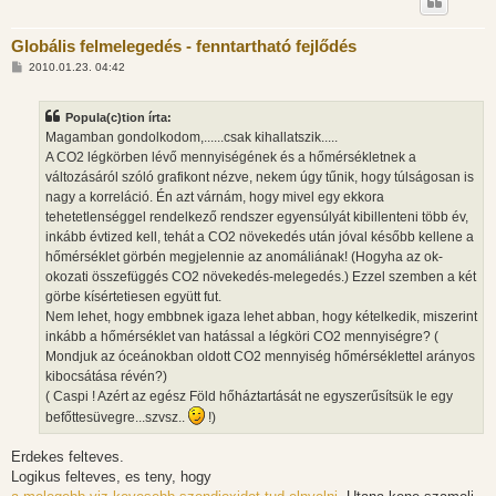
Globális felmelegedés - fenntartható fejlődés
H
2010.01.23. 04:42
o
z
z
Popula(c)tion írta:
á
s
Magamban gondolkodom,......csak kihallatszik.....
z
A CO2 légkörben lévő mennyiségének és a hőmérsékletnek a
ó
l
változásáról szóló grafikont nézve, nekem úgy tűnik, hogy túlságosan is
á
nagy a korreláció. Én azt várnám, hogy mivel egy ekkora
s
tehetetlenséggel rendelkező rendszer egyensúlyát kibillenteni több év,
inkább évtized kell, tehát a CO2 növekedés után jóval később kellene a
hőmérséklet görbén megjelennie az anomáliának! (Hogyha az ok-
okozati összefüggés CO2 növekedés-melegedés.) Ezzel szemben a két
görbe kísértetiesen együtt fut.
Nem lehet, hogy embbnek igaza lehet abban, hogy kételkedik, miszerint
inkább a hőmérséklet van hatással a légköri CO2 mennyiségre? (
Mondjuk az óceánokban oldott CO2 mennyiség hőmérséklettel arányos
kibocsátása révén?)
( Caspi ! Azért az egész Föld hőháztartását ne egyszerűsítsük le egy
befőttesüvegre...szvsz..
!)
Erdekes felteves.
Logikus felteves, es teny, hogy