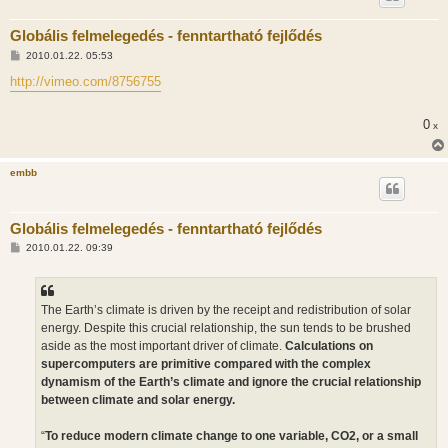
Globális felmelegedés - fenntartható fejlődés
H
2010.01.22. 05:53
o
z
http://vimeo.com/8756755
z
á
s
0
x
z
ó
l
á
embb
s
Globális felmelegedés - fenntartható fejlődés
H
2010.01.22. 09:39
o
z
z
á
s
The Earth’s climate is driven by the receipt and redistribution of solar
z
energy. Despite this crucial relationship, the sun tends to be brushed
ó
l
aside as the most important driver of climate.
Calculations on
á
supercomputers are primitive compared with the complex
s
dynamism of the Earth’s climate and ignore the crucial relationship
between climate and solar energy.
“
To reduce modern climate change to one variable, CO2, or a small