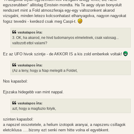
egyszerubben" allitolag Einstein mondta. Ha Te aegy olyan bonyolult
rendszert mint a Fold atmoszferaja egy-egy valtozonkent akarod
vizsgalni, minden letezo kolcsonhatast elhanyagolva, nagyon nagyokat
fogsz tevedni - kerdezd csak meg Caspi-t.
vaskalapos írta:
3. OK, ha akarod, ne hivd tudomanyos elmeletnek, csak valosag...
valtozott ettol valami?
Ez az UFO hivok szintje - de AKKOR IS a kis zold emberkek voltak!
vaskalapos írta:
(Az a teny, hogy a Nap melegiti a Foldet,
Nos kapasbol:
Ejszaka hidegebb van mint nappal.
vaskalapos írta:
azt, hogy a magfuzio folyik,
szinten kapasbol:
a napszel osszetetele, a helium izotopok aranyai, a napszeru csillagok
eletciklusa .....bizony ezt senki nem hitte volna el egyebkent.