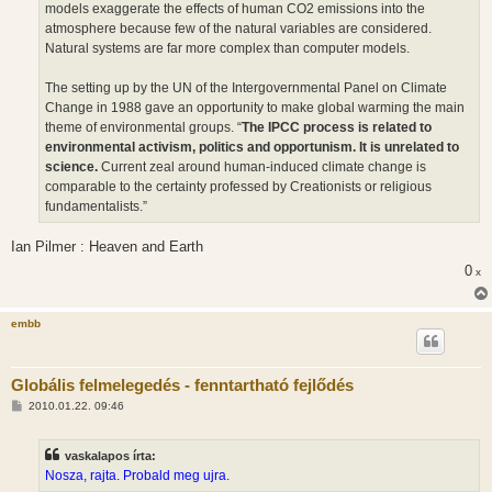
models exaggerate the effects of human CO2 emissions into the
atmosphere because few of the natural variables are considered.
Natural systems are far more complex than computer models.
The setting up by the UN of the Intergovernmental Panel on Climate
Change in 1988 gave an opportunity to make global warming the main
theme of environmental groups. “
The IPCC process is related to
environmental activism, politics and opportunism. It is unrelated to
science.
Current zeal around human-induced climate change is
comparable to the certainty professed by Creationists or religious
fundamentalists.”
Ian Pilmer : Heaven and Earth
0
x
embb
Globális felmelegedés - fenntartható fejlődés
H
2010.01.22. 09:46
o
z
z
vaskalapos írta:
á
s
Nosza, rajta. Probald meg ujra.
z