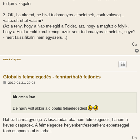
tudjon vizsgalni.
3. OK, ha akarod, ne hivd tudomanyos elmeletnek, csak valosag...
valtozott ettol valami?
(Az a teny, hogy a Nap melegiti a Foldet, azt, hogy a magfuzio folyik,
hogy a Hold a Fold korul kering, azok sem tudomanyos elmeletek, ugye?
- mert falszifikalni nem egyszeru...)
0
x
vaskalapos
Globális felmelegedés - fenntartható fejlődés
H
2010.01.21. 20:08
o
z
z
embb írta:
á
s
z
De nagy volt akkor a globalis felmelegedes!
ó
l
á
Hat ez harmatgyenge. A kiszaradas oka nem felmelegedes, hanem a
s
keves csapadek. A felmelegedes helyenkent/esetenkent eppenseggel
tobb csapadekkal is jarhat.
0
x