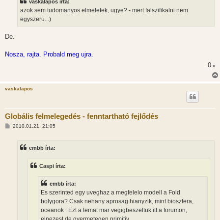
vaskalapos írta:
azok sem tudomanyos elmeletek, ugye? - mert falszifikalni nem
egyszeru...)
De.
Nosza, rajta. Probald meg ujra.
0
x
vaskalapos
Globális felmelegedés - fenntartható fejlődés
H
2010.01.21. 21:05
o
z
z
embb írta:
á
s
z
Caspi írta:
ó
l
á
embb írta:
s
Es szerinted egy uveghaz a megfelelo modell a Fold
bolygora? Csak nehany aprosag hianyzik, mint bioszfera,
oceanok . Ezt a temat mar vegigbeszeltuk itt a forumon,
elnezest de gyermetegen primitiv.