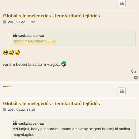
Globális felmelegedés - fenntartható fejlődés
H
2010.01.22. 09:52
o
z
z
vaskalapos írta:
á
s
http://vimeo.com/8756755
z
ó
l
á
s
Amit a kepen latsz az a vizgoz.
0
x
embb
Globális felmelegedés - fenntartható fejlődés
H
2010.01.22. 13:15
o
z
z
vaskalapos írta:
á
s
Azt tudjuk, hogy a laboratoriumban a noveny oxigent bocsajt ki amikor
z
megvilagitod.
ó