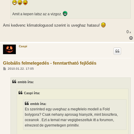
Amit a kepen latsz az a vizgoz.
Ami kedvenc klimatologusod szerint is uveghaz hatasu!
0
x
Caspi
Globális felmelegedés - fenntartható fejlődés
H
2010.01.22. 17:05
o
z
z
embb írta:
á
s
z
Caspi írta:
ó
l
á
embb írta:
s
Es szerinted egy uveghaz a megfelelo modell a Fold
bolygora? Csak nehany aprosag hianyzik, mint bioszfera,
oceanok . Ezt a temat mar vegigbeszeltuk itt a forumon,
elnezest de gyermetegen primitiv.