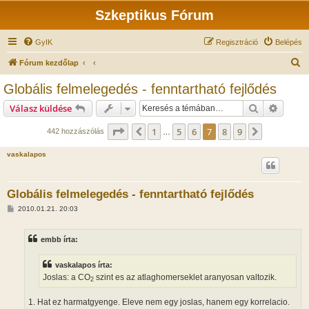
Szkeptikus Fórum
GyIK
Regisztráció
Belépés
K
Fórum kezdőlap
e
Globális felmelegedés - fenntartható fejlődés
r
Keresés
Részlet
Válasz küldése
e
s
Oldal:
7
/
9
1
5
6
7
8
9
Előző
Következő
442 hozzászólás
…
é
vaskalapos
s
Globális felmelegedés - fenntartható fejlődés
H
2010.01.21. 20:03
o
z
z
embb írta:
á
s
z
vaskalapos írta:
ó
l
Joslas: a CO
szint es az atlaghomerseklet aranyosan valtozik.
2
á
s
1. Hat ez harmatgyenge. Eleve nem egy joslas, hanem egy korrelacio.