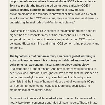
proportion of one variable – human-induced CO2 – is not science.
To try to predict the future based on just one variable (CO2) in
extraordinarily complex natural systems is folly.
Yet when
astronomers have the temerity to show that climate is driven by solar
activities rather than CO2 emissions, they are dismissed as dinosaurs
undertaking the methods of old-fashioned science.”
Over time, the history of CO2 content in the atmosphere has been far
higher than at present for most of time. Atmospheric CO2 follows
temperature rise. It does not create a temperature rise. CO2 is not a
pollutant. Global warming and a high CO2 content bring prosperity and
longer life.
The hypothesis that human activity can create global warming is
extraordinary because it is contrary to validated knowledge from
solar physics, astronomy, history, archaeology and geology.
“But evidence no longer matters. And any contrary work published in
peer-reviewed journals is just ignored. We are told that the science on
human-induced global warming is settled. Yet the claim by some
scientists that the threat of human-induced global warming is 90 per
cent certain (or even 99 per cent) is a figure of speech. It has no
mathematical or evidential basis.”
Observations in nature differ markedly from the results generated by
nearly two dozen computer-generated climate models. These climate