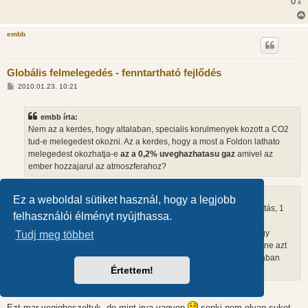
0
x
embb
Globális felmelegedés - fenntartható fejlődés
H
2010.01.23. 10:21
o
z
z
embb írta:
á
s
Nem az a kerdes, hogy altalaban, specialis korulmenyek kozott a CO2
z
tud-e melegedest okozni. Az a kerdes, hogy a most a Foldon lathato
ó
l
melegedest okozhatja-e
az a 0,2% uveghazhatasu gaz
amivel az
á
ember hozzajarul az atmoszferahoz?
s
Caspi írta:
Ez a weboldal sütiket használ, hogy a legjobb
A Föld a speciális eset (lévén 1 db) és az üvegház az általánosítás, 1
felhasználói élményt nyújthassa.
tényezőre vizsgálva.
Ha a napfény + CO2 bizonyíthatóan üvegházhatást produkál egy
Tudj meg többet
befőttesüveg alatt, normál körülmények között, akkor miért kellene azt
feltételezni, hogy ugyanilyen körülmények között, az atmoszférában
Értettem!
ettől eltérő fizikai tulajdonságokkal fog rendelkezni?
Ezt mar vegigbeszeltuk, de mint irva vagyon
senki nem olyan suket