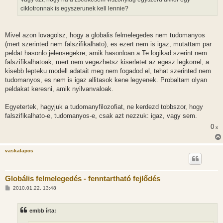
ciklotronnak is egyszerunek kell lennie?
Mivel azon lovagolsz, hogy a globalis felmelegedes nem tudomanyos
(mert szerinted nem falszifikalhato), es ezert nem is igaz, mutattam par
peldat hasonlo jelensegekre, amik hasonloan a Te logikad szerint nem
falszifikalhatoak, mert nem vegezhetsz kiserletet az egesz legkorrel, a
kisebb lepteku modell adatait meg nem fogadod el, tehat szerinted nem
tudomanyos, es nem is igaz allitasok kene legyenek. Probaltam olyan
peldakat keresni, amik nyilvanvaloak.
Egyetertek, hagyjuk a tudomanyfilozofiat, ne kerdezd tobbszor, hogy
falszifikalhato-e, tudomanyos-e, csak azt nezzuk: igaz, vagy sem.
0
x
vaskalapos
Globális felmelegedés - fenntartható fejlődés
H
2010.01.22. 13:48
o
z
z
embb írta:
á
s