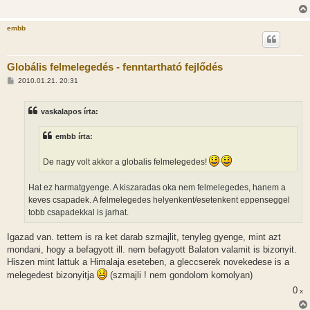
embb
Globális felmelegedés - fenntartható fejlődés
H
2010.01.21. 20:31
o
z
z
vaskalapos írta:
á
s
z
embb írta:
ó
l
á
De nagy volt akkor a globalis felmelegedes!
s
Hat ez harmatgyenge. A kiszaradas oka nem felmelegedes, hanem a
keves csapadek. A felmelegedes helyenkent/esetenkent eppenseggel
tobb csapadekkal is jarhat.
Igazad van. tettem is ra ket darab szmajlit, tenyleg gyenge, mint azt
mondani, hogy a befagyott ill. nem befagyott Balaton valamit is bizonyit.
Hiszen mint lattuk a Himalaja eseteben, a gleccserek novekedese is a
melegedest bizonyitja
(szmajli ! nem gondolom komolyan)
0
x