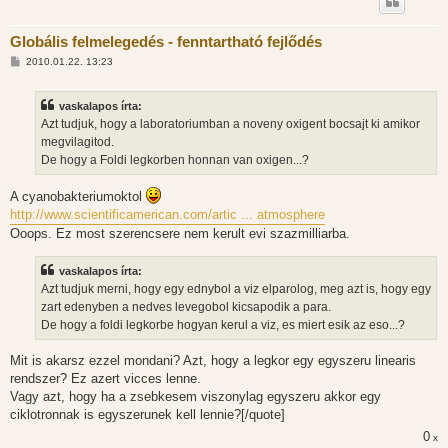
Globális felmelegedés - fenntartható fejlődés
H
2010.01.22. 13:23
o
z
z
vaskalapos írta:
á
s
Azt tudjuk, hogy a laboratoriumban a noveny oxigent bocsajt ki amikor
z
megvilagitod.
ó
l
De hogy a Foldi legkorben honnan van oxigen...?
á
s
A cyanobakteriumoktol
http://www.scientificamerican.com/artic ... atmosphere
Ooops. Ez most szerencsere nem kerult evi szazmilliarba.
vaskalapos írta:
Azt tudjuk merni, hogy egy ednybol a viz elparolog, meg azt is, hogy egy
zart edenyben a nedves levegobol kicsapodik a para.
De hogy a foldi legkorbe hogyan kerul a viz, es miert esik az eso...?
Mit is akarsz ezzel mondani? Azt, hogy a legkor egy egyszeru linearis
rendszer? Ez azert vicces lenne.
Vagy azt, hogy ha a zsebkesem viszonylag egyszeru akkor egy
ciklotronnak is egyszerunek kell lennie?[/quote]
0
x