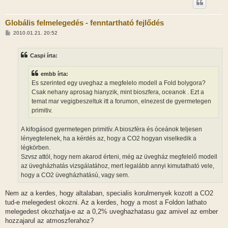
Globális felmelegedés - fenntartható fejlődés
H
2010.01.21. 20:52
o
z
z
Caspi írta:
á
s
z
embb írta:
ó
l
Es szerinted egy uveghaz a megfelelo modell a Fold bolygora?
á
Csak nehany aprosag hianyzik, mint bioszfera, oceanok . Ezt a
s
temat mar vegigbeszeltuk itt a forumon, elnezest de gyermetegen
primitiv.
A kifogásod gyermetegen primitív. A bioszféra és óceánok teljesen
lényegtelenek, ha a kérdés az, hogy a CO2 hogyan viselkedik a
légkörben.
Szvsz attól, hogy nem akarod érteni, még az üvegház megfelelő modell
az üvegházhatás vizsgálatához, mert legalább annyi kimutatható vele,
hogy a CO2 üvegházhatású, vagy sem.
Nem az a kerdes, hogy altalaban, specialis korulmenyek kozott a CO2
tud-e melegedest okozni. Az a kerdes, hogy a most a Foldon lathato
melegedest okozhatja-e az a 0,2% uveghazhatasu gaz amivel az ember
hozzajarul az atmoszferahoz?