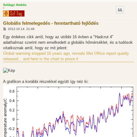
á
Szilágyi András
s
*
Globális felmelegedés - fenntartható fejlődés
H
2012.10.14. 21:46
o
z
Egy érdekes cikk arról, hogy az utóbbi 16 évben a "Hadcrut 4"
z
adathalmaz szerint nem emelkedett a globális hőmérséklet, és a tudósok
á
s
vitatkoznak arról, hogy ez mit jelent:
z
Global warming stopped 16 years ago, reveals Met Office report quietly
ó
l
released... and here is the chart to prove it
á
s
A grafikon a korábbi részekkel együtt így néz ki: