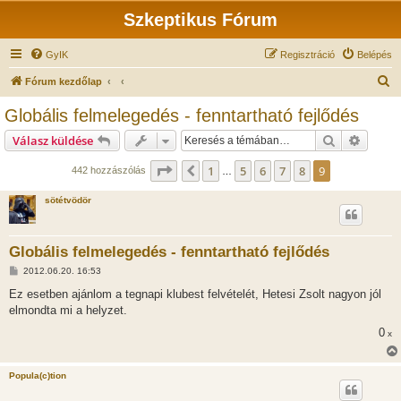
Szkeptikus Fórum
GyIK
Regisztráció
Belépés
K
Fórum kezdőlap
e
Globális felmelegedés - fenntartható fejlődés
r
Keresés
Részlet
Válasz küldése
e
s
Oldal:
9
/
9
1
5
6
7
8
9
Előző
442 hozzászólás
…
é
sötétvödör
s
Globális felmelegedés - fenntartható fejlődés
H
2012.06.20. 16:53
o
z
Ez esetben ajánlom a tegnapi klubest felvételét, Hetesi Zsolt nagyon jól
z
elmondta mi a helyzet.
á
s
0
x
z
ó
l
á
Popula(c)tion
s