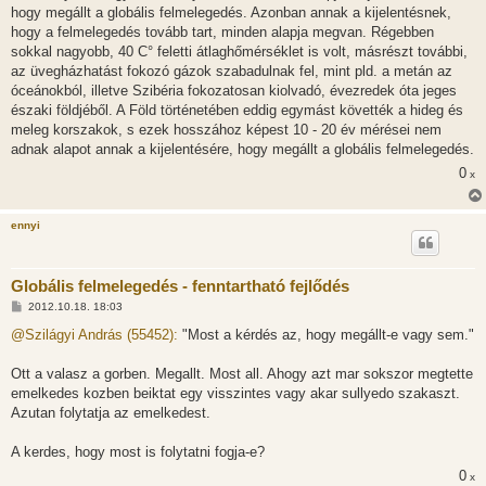
s
hogy megállt a globális felmelegedés. Azonban annak a kijelentésnek,
z
hogy a felmelegedés tovább tart, minden alapja megvan. Régebben
ó
l
sokkal nagyobb, 40 C° feletti átlaghőmérséklet is volt, másrészt további,
á
az üvegházhatást fokozó gázok szabadulnak fel, mint pld. a metán az
s
óceánokból, illetve Szibéria fokozatosan kiolvadó, évezredek óta jeges
északi földjéből. A Föld történetében eddig egymást követték a hideg és
meleg korszakok, s ezek hosszához képest 10 - 20 év mérései nem
adnak alapot annak a kijelentésére, hogy megállt a globális felmelegedés.
0
x
ennyi
Globális felmelegedés - fenntartható fejlődés
H
2012.10.18. 18:03
o
z
@Szilágyi András (55452):
"Most a kérdés az, hogy megállt-e vagy sem."
z
á
s
Ott a valasz a gorben. Megallt. Most all. Ahogy azt mar sokszor megtette
z
emelkedes kozben beiktat egy visszintes vagy akar sullyedo szakaszt.
ó
l
Azutan folytatja az emelkedest.
á
s
A kerdes, hogy most is folytatni fogja-e?
0
x