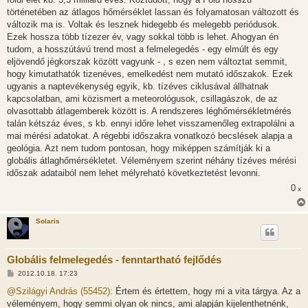
á
s
történetében az átlagos hőmérséklet lassan és folyamatosan változott és
z
változik ma is. Voltak és lesznek hidegebb és melegebb periódusok.
ó
l
Ezek hossza több tízezer év, vagy sokkal több is lehet. Ahogyan én
á
tudom, a hosszútávú trend most a felmelegedés - egy elmúlt és egy
s
eljövendő jégkorszak között vagyunk - , s ezen nem változtat semmit,
hogy kimutathatók tizenéves, emelkedést nem mutató időszakok. Ezek
ugyanis a naptevékenység egyik, kb. tízéves ciklusával állhatnak
kapcsolatban, ami közismert a meteorológusok, csillagászok, de az
olvasottabb átlagemberek között is. A rendszeres léghőmérsékletmérés
talán kétszáz éves, s kb. ennyi időre lehet visszamenőleg extrapolálni a
mai mérési adatokat. A régebbi időszakra vonatkozó becslések alapja a
geológia. Azt nem tudom pontosan, hogy miképpen számítják ki a
globális átlaghőmérsékletet. Véleményem szerint néhány tízéves mérési
időszak adataiból nem lehet mélyreható következtetést levonni.
0
x
Solaris
Globális felmelegedés - fenntartható fejlődés
H
2012.10.18. 17:23
o
z
@Szilágyi András (55452):
Értem és értettem, hogy mi a vita tárgya. Az a
z
véleményem, hogy semmi olyan ok nincs, ami alapján kijelenthetnénk,
á