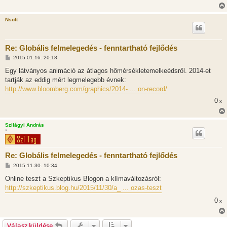
Nsolt
Re: Globális felmelegedés - fenntartható fejlődés
H
2015.01.16. 20:18
o
z
Egy látványos animáció az átlagos hőmérsékletemelkeédsről. 2014-et
z
tartják az eddig mért legmelegebb évnek:
á
s
http://www.bloomberg.com/graphics/2014- ... on-record/
z
ó
0
x
l
á
s
Szilágyi András
*
Re: Globális felmelegedés - fenntartható fejlődés
H
2015.11.30. 10:34
o
z
Online teszt a Szkeptikus Blogon a klímaváltozásról:
z
http://szkeptikus.blog.hu/2015/11/30/a_ ... ozas-teszt
á
s
0
x
z
ó
l
á
Válasz küldése
s