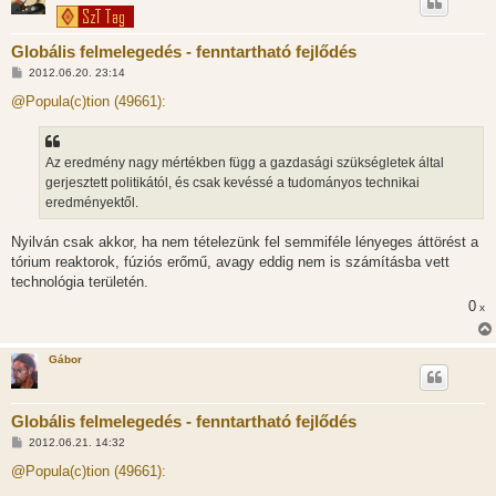
Globális felmelegedés - fenntartható fejlődés
H
2012.06.20. 23:14
o
z
@Popula(c)tion (49661):
z
á
s
z
Az eredmény nagy mértékben függ a gazdasági szükségletek által
ó
l
gerjesztett politikától, és csak kevéssé a tudományos technikai
á
eredményektől.
s
Nyilván csak akkor, ha nem tételezünk fel semmiféle lényeges áttörést a
tórium reaktorok, fúziós erőmű, avagy eddig nem is számításba vett
technológia területén.
0
x
Gábor
Globális felmelegedés - fenntartható fejlődés
H
2012.06.21. 14:32
o
z
@Popula(c)tion (49661):
z
á