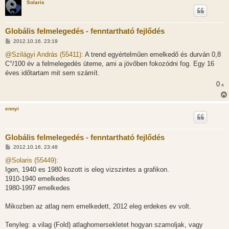
Solaris
Globális felmelegedés - fenntartható fejlődés
H
2012.10.16. 23:19
o
z
@Szilágyi András (55411):
A trend egyértelműen emelkedő és durván 0,8
z
C°/100 év a felmelegedés üteme, ami a jövőben fokozódni fog. Egy 16
á
s
éves időtartam mit sem számít.
z
0
ó
x
l
á
s
ennyi
Globális felmelegedés - fenntartható fejlődés
H
2012.10.16. 23:48
o
z
@Solaris (55449):
z
Igen, 1940 es 1980 kozott is eleg vizszintes a grafikon.
á
s
1910-1940 emelkedes
z
1980-1997 emelkedes
ó
l
á
Mikozben az atlag nem emelkedett, 2012 eleg erdekes ev volt.
s
Tenyleg: a vilag (Fold) atlaghomersekletet hogyan szamoljak, vagy