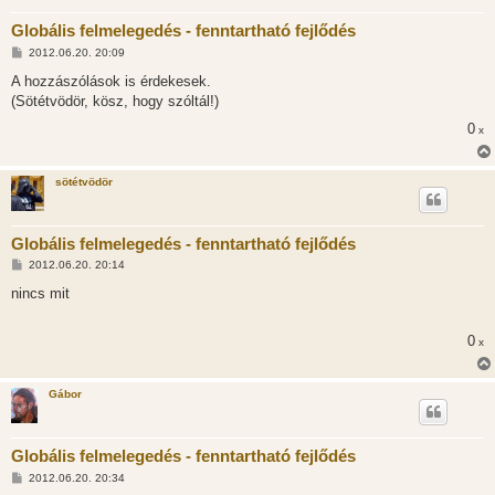
Globális felmelegedés - fenntartható fejlődés
H
2012.06.20. 20:09
o
z
A hozzászólások is érdekesek.
z
(Sötétvödör, kösz, hogy szóltál!)
á
s
0
x
z
ó
l
á
sötétvödör
s
Globális felmelegedés - fenntartható fejlődés
H
2012.06.20. 20:14
o
z
nincs mit
z
á
s
0
x
z
ó
l
á
Gábor
s
Globális felmelegedés - fenntartható fejlődés
H
2012.06.20. 20:34
o