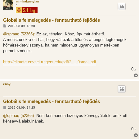
mimindannyian
*
Globális felmelegedés - fenntartható fejlődés
H
2012.08.09. 13:58
o
z
@spraaq (52365):
Ez az, tényleg. Kösz, így már érthető.
z
A monszunokra ott hat, hogy változik a földi és a tengeri légtömegek
á
s
hőmérséklet-viszonya, ha nem mindenütt ugyanolyan mértékben
z
permeteznének.
ó
l
á
http://climate.envsci.rutgers.edu/pdf/2 ... 0small.pdf
s
0
x
ennyi
Globális felmelegedés - fenntartható fejlődés
H
2012.08.09. 14:25
o
z
@spraaq (52365):
Nem kén hanem bizonyos kénvegyületek, amik ott
z
kénsavvá alakulnának.
á
s
0
x
z
ó
l