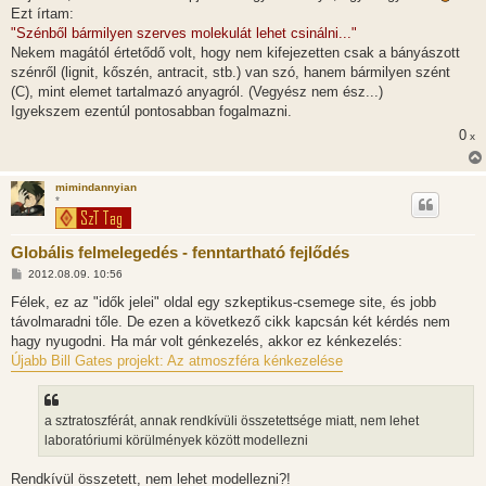
z
Ezt írtam:
á
s
"Szénből bármilyen szerves molekulát lehet csinálni..."
z
Nekem magától értetődő volt, hogy nem kifejezetten csak a bányászott
ó
l
szénről (lignit, kőszén, antracit, stb.) van szó, hanem bármilyen szént
á
(C), mint elemet tartalmazó anyagról. (Vegyész nem ész...)
s
Igyekszem ezentúl pontosabban fogalmazni.
0
x
mimindannyian
*
Globális felmelegedés - fenntartható fejlődés
H
2012.08.09. 10:56
o
z
Félek, ez az "idők jelei" oldal egy szkeptikus-csemege site, és jobb
z
távolmaradni tőle. De ezen a következő cikk kapcsán két kérdés nem
á
s
hagy nyugodni. Ha már volt génkezelés, akkor ez kénkezelés:
z
Újabb Bill Gates projekt: Az atmoszféra kénkezelése
ó
l
á
s
a sztratoszférát, annak rendkívüli összetettsége miatt, nem lehet
laboratóriumi körülmények között modellezni
Rendkívül összetett, nem lehet modellezni?!