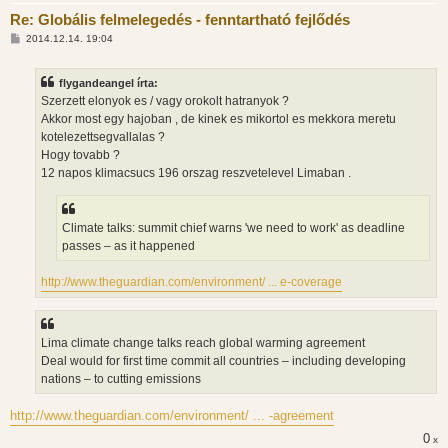
Re: Globális felmelegedés - fenntartható fejlődés
H
2014.12.14. 19:04
o
z
z
flygandeangel írta:
á
s
Szerzett elonyok es / vagy orokolt hatranyok ?
z
Akkor most egy hajoban , de kinek es mikortol es mekkora meretu
ó
l
kotelezettsegvallalas ?
á
Hogy tovabb ?
s
12 napos klimacsucs 196 orszag reszvetelevel Limaban .
Climate talks: summit chief warns 'we need to work' as deadline
passes – as it happened
http://www.theguardian.com/environment/ ... e-coverage
Lima climate change talks reach global warming agreement
Deal would for first time commit all countries – including developing
nations – to cutting emissions
http://www.theguardian.com/environment/ ... -agreement
0
x