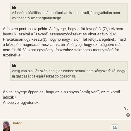
á
s
z
A faszén előállítása már az ókorban is ismert volt, és egyáltalán nem
ó
l
volt negatív az energiamérlege.
á
s
A faszén pont rossz példa. A lényege, hogy a fát levegőtől (O
) elzárva
2
hevítjük, ezáltal a "zavaró" szennyeződéseket és vizet eltávolítjuk.
Praktikusan úgy készül(t), hogy jó nagy halom fát lefojtva égetnek, majd
a közepén megmaradt rész a faszén. A lényeg, hogy ezt elégetve már
nem füstöl. Viszont egységnyi faszénhez sokszoros mennyiségű fát
tüzelnek el.
Amíg van olaj, és szén addig az embert semmi nem kényszeríti rá, hogy
új gazdaságos eljárásokat dolgozzon ki.
A vita lényege éppen az, hogy ez a bizonyos "amíg van", az mikortól
játszik?
A többivel egyetértek.
0
x
Gábor