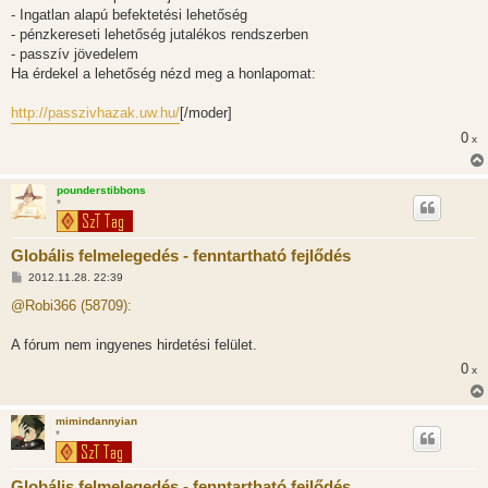
- Ingatlan alapú befektetési lehetőség
- pénzkereseti lehetőség jutalékos rendszerben
- passzív jövedelem
Ha érdekel a lehetőség nézd meg a honlapomat:
http://passzivhazak.uw.hu/
[/moder]
0
x
pounderstibbons
*
Globális felmelegedés - fenntartható fejlődés
H
2012.11.28. 22:39
o
z
@Robi366 (58709):
z
á
s
A fórum nem ingyenes hirdetési felület.
z
0
ó
x
l
á
s
mimindannyian
*
Globális felmelegedés - fenntartható fejlődés