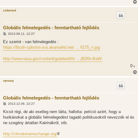
á
s
csbened
Globális felmelegedés - fenntartható fejlődés
H
2013.09.11. 12:27
o
z
Ez szerint - van felmelegedés :
z
https://fbcdn-sphotos-a-a.akamaihd.net/ ... 8175_n.jpg
á
s
z
http://www.nasa.gov/content/goddard/thi ... jBD0n-BaW-
ó
l
0
x
á
s
spraaq
Globális felmelegedés - fenntartható fejlődés
H
2013.12.06. 22:27
o
z
Kicsit régi, de aki esetleg nem látta, hallotta: petíció azért, hogy a
z
hurikánokat a globális felmelegedést tagadó politikusokról nevezzék el és
á
s
ne szegény ártatlan Katrinákról, stb.
z
ó
l
http://climatenamechange.org/
#
á