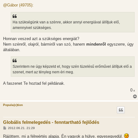
o
z
@Gábor (49705):
z
á
s
z
Ha szükségünk van a szénre, akkor annyi energiával állítjuk elő,
ó
l
amennyivel szükséges.
á
s
Honnan veszed azt a szükséges energiát?
Nem szénről, olajról, bármiről van szó, hanem
mindenről
egyszerre, úgy
általában.
Szerintem ne úgy képzeld el, hogy szén tüzelésű erőművel állítjuk elő a
szenet, mert az tényleg nem éri meg.
A faszenet Te hoztad fel példának.
0
x
Popula(c)tion
Globális felmelegedés - fenntartható fejlődés
H
2012.06.21. 21:29
o
z
Rájöttem, mi a félreértés alapja. Én vagyok a hülye, egyesegyedül.