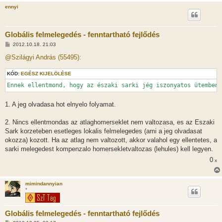
s
ennyi
Globális felmelegedés - fenntartható fejlődés
H
2012.10.18. 21:03
o
z
@Szilágyi András (55495):
z
á
KÓD:
s
EGÉSZ KIJELÖLÉSE
z
Ennek ellentmond, hogy az északi sarki jég iszonyatos ütemben 
ó
l
á
1. A jeg olvadasa hot elnyelo folyamat.
s
2. Nincs ellentmondas az atlaghomerseklet nem valtozasa, es az Eszaki
Sark korzeteben esetleges lokalis felmelegedes (ami a jeg olvadasat
okozza) kozott. Ha az atlag nem valtozott, akkor valahol egy ellentetes, a
sarki melegedest kompenzalo homersekletvaltozas (lehules) kell legyen.
0
x
mimindannyian
*
Globális felmelegedés - fenntartható fejlődés