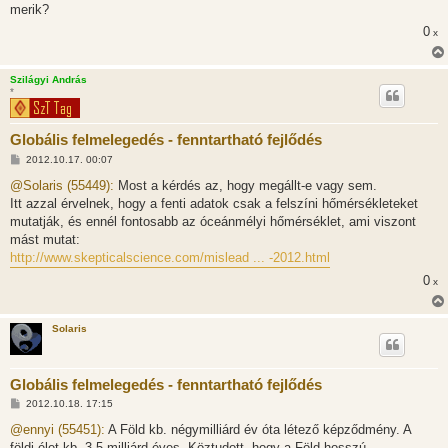
merik?
0
x
Szilágyi András
*
Globális felmelegedés - fenntartható fejlődés
H
2012.10.17. 00:07
o
z
@Solaris (55449):
Most a kérdés az, hogy megállt-e vagy sem.
z
Itt azzal érvelnek, hogy a fenti adatok csak a felszíni hőmérsékleteket
á
s
mutatják, és ennél fontosabb az óceánmélyi hőmérséklet, ami viszont
z
mást mutat:
ó
l
http://www.skepticalscience.com/mislead ... -2012.html
á
s
0
x
Solaris
Globális felmelegedés - fenntartható fejlődés
H
2012.10.18. 17:15
o
z
@ennyi (55451):
A Föld kb. négymilliárd év óta létező képződmény. A
z
földi élet kb. 3,5 milliárd éves. Köztudott, hogy a Föld hosszú