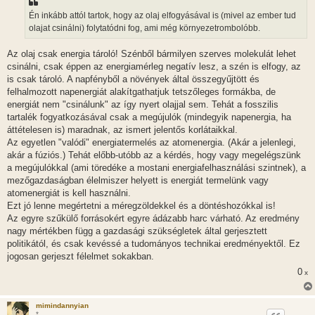
s
z
Én inkább attól tartok, hogy az olaj elfogyásával is (mivel az ember tud
ó
l
olajat csinálni) folytatódni fog, ami még környezetrombolóbb.
á
s
Az olaj csak energia tároló! Szénből bármilyen szerves molekulát lehet
csinálni, csak éppen az energiamérleg negatív lesz, a szén is elfogy, az
is csak tároló. A napfényből a növények által összegyűjtött és
felhalmozott napenergiát alakítgathatjuk tetszőleges formákba, de
energiát nem "csinálunk" az így nyert olajjal sem. Tehát a fosszilis
tartalék fogyatkozásával csak a megújulók (mindegyik napenergia, ha
áttételesen is) maradnak, az ismert jelentős korlátaikkal.
Az egyetlen "valódi" energiatermelés az atomenergia. (Akár a jelenlegi,
akár a fúziós.) Tehát előbb-utóbb az a kérdés, hogy vagy megelégszünk
a megújulókkal (ami töredéke a mostani energiafelhasználási szintnek), a
mezőgazdaságban élelmiszer helyett is energiát termelünk vagy
atomenergiát is kell használni.
Ezt jó lenne megértetni a méregzöldekkel és a döntéshozókkal is!
Az egyre szűkülő forrásokért egyre ádázabb harc várható. Az eredmény
nagy mértékben függ a gazdasági szükségletek által gerjesztett
politikától, és csak kevéssé a tudományos technikai eredményektől. Ez
jogosan gerjeszt félelmet sokakban.
0
x
mimindannyian
*