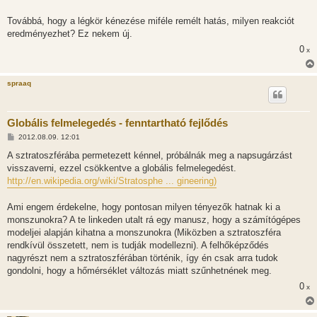
Továbbá, hogy a légkör kénezése miféle remélt hatás, milyen reakciót
eredményezhet? Ez nekem új.
0
x
spraaq
Globális felmelegedés - fenntartható fejlődés
H
2012.08.09. 12:01
o
z
A sztratoszférába permetezett kénnel, próbálnák meg a napsugárzást
z
visszaverni, ezzel csökkentve a globális felmelegedést.
á
s
http://en.wikipedia.org/wiki/Stratosphe ... gineering)
z
ó
l
Ami engem érdekelne, hogy pontosan milyen tényezők hatnak ki a
á
monszunokra? A te linkeden utalt rá egy manusz, hogy a számítógépes
s
modeljei alapján kihatna a monszunokra (Miközben a sztratoszféra
rendkívül összetett, nem is tudják modellezni). A felhőképződés
nagyrészt nem a sztratoszférában történik, így én csak arra tudok
gondolni, hogy a hőmérséklet változás miatt szűnhetnének meg.
0
x