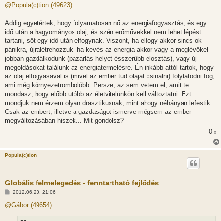
z
@Popula(c)tion (49623):
z
á
s
Addig egyetértek, hogy folyamatosan nő az energiafogyasztás, és egy
z
idő után a hagyományos olaj, és szén erőművekkel nem lehet lépést
ó
l
tartani, sőt egy idő után elfogynak. Viszont, ha elfogy akkor sincs ok
á
pánikra, újralétrehozzuk; ha kevés az energia akkor vagy a meglévőkel
s
jobban gazdálkodunk (pazarlás helyet ésszerűbb elosztás), vagy új
megoldásokat találunk az energiatermelésre. Én inkább attól tartok, hogy
az olaj elfogyásával is (mivel az ember tud olajat csinálni) folytatódni fog,
ami még környezetrombolóbb. Persze, az sem vetem el, amit te
mondasz, hogy előbb utóbb az életvitelünkön kell változtatni. Ezt
mondjuk nem érzem olyan drasztikusnak, mint ahogy néhányan lefestik.
Csak az embert, illetve a gazdaságot ismerve mégsem az ember
megváltozásában hiszek... Mit gondolsz?
0
x
Popula(c)tion
Globális felmelegedés - fenntartható fejlődés
H
2012.06.20. 21:06
o
z
@Gábor (49654):
z
á