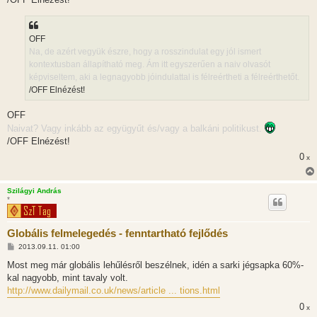
OFF
Na, de azért vegyük észre, hogy a rosszindulat egy jól ismert
kontextusban állapítható meg. Ám itt egyszerűen a naiv olvasót
képviseltem, aki a legnagyobb jóindulattal is félreértheti a félreérthetőt.
/OFF Elnézést!
OFF
Naivat? Vagy inkább az együgyűt és/vagy a balkáni politikust.
/OFF Elnézést!
0
x
Szilágyi András
*
Globális felmelegedés - fenntartható fejlődés
H
2013.09.11. 01:00
o
z
Most meg már globális lehűlésről beszélnek, idén a sarki jégsapka 60%-
z
kal nagyobb, mint tavaly volt.
á
s
http://www.dailymail.co.uk/news/article ... tions.html
z
ó
0
x
l