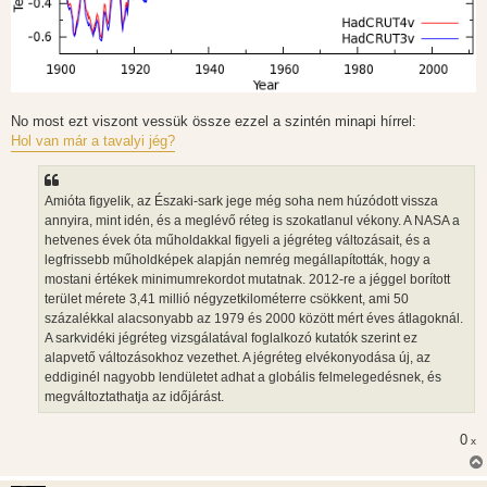
No most ezt viszont vessük össze ezzel a szintén minapi hírrel:
Hol van már a tavalyi jég?
Amióta figyelik, az Északi-sark jege még soha nem húzódott vissza
annyira, mint idén, és a meglévő réteg is szokatlanul vékony. A NASA a
hetvenes évek óta műholdakkal figyeli a jégréteg változásait, és a
legfrissebb műholdképek alapján nemrég megállapították, hogy a
mostani értékek minimumrekordot mutatnak. 2012-re a jéggel borított
terület mérete 3,41 millió négyzetkilométerre csökkent, ami 50
százalékkal alacsonyabb az 1979 és 2000 között mért éves átlagoknál.
A sarkvidéki jégréteg vizsgálatával foglalkozó kutatók szerint ez
alapvető változásokhoz vezethet. A jégréteg elvékonyodása új, az
eddiginél nagyobb lendületet adhat a globális felmelegedésnek, és
megváltoztathatja az időjárást.
0
x