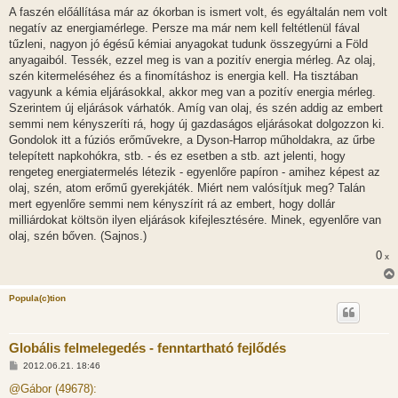
s
A faszén előállítása már az ókorban is ismert volt, és egyáltalán nem volt
z
negatív az energiamérlege. Persze ma már nem kell feltétlenül fával
ó
l
tűzleni, nagyon jó égésű kémiai anyagokat tudunk összegyúrni a Föld
á
anyagaiból. Tessék, ezzel meg is van a pozitív energia mérleg. Az olaj,
s
szén kitermeléséhez és a finomításhoz is energia kell. Ha tisztában
vagyunk a kémia eljárásokkal, akkor meg van a pozitív energia mérleg.
Szerintem új eljárások várhatók. Amíg van olaj, és szén addig az embert
semmi nem kényszeríti rá, hogy új gazdaságos eljárásokat dolgozzon ki.
Gondolok itt a fúziós erőművekre, a Dyson-Harrop műholdakra, az űrbe
telepített napkohókra, stb. - és ez esetben a stb. azt jelenti, hogy
rengeteg energiatermelés létezik - egyenlőre papíron - amihez képest az
olaj, szén, atom erőmű gyerekjáték. Miért nem valósítjuk meg? Talán
mert egyenlőre semmi nem kényszírit rá az embert, hogy dollár
milliárdokat költsön ilyen eljárások kifejlesztésére. Minek, egyenlőre van
olaj, szén bőven. (Sajnos.)
0
x
Popula(c)tion
Globális felmelegedés - fenntartható fejlődés
H
2012.06.21. 18:46
o
z
@Gábor (49678):
z