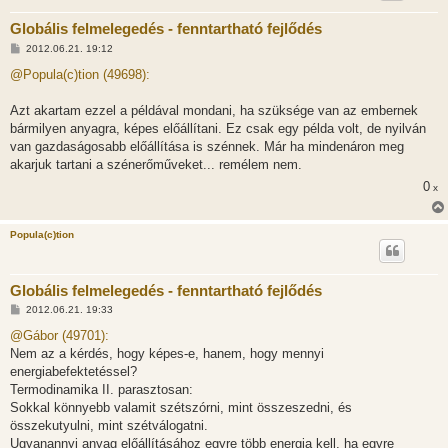
Globális felmelegedés - fenntartható fejlődés
H
2012.06.21. 19:12
o
z
@Popula(c)tion (49698):
z
á
s
Azt akartam ezzel a példával mondani, ha szüksége van az embernek
z
bármilyen anyagra, képes előállítani. Ez csak egy példa volt, de nyilván
ó
l
van gazdaságosabb előállítása is szénnek. Már ha mindenáron meg
á
akarjuk tartani a szénerőműveket... remélem nem.
s
0
x
Popula(c)tion
Globális felmelegedés - fenntartható fejlődés
H
2012.06.21. 19:33
o
z
@Gábor (49701):
z
Nem az a kérdés, hogy képes-e, hanem, hogy mennyi
á
s
energiabefektetéssel?
z
Termodinamika II. parasztosan:
ó
l
Sokkal könnyebb valamit szétszórni, mint összeszedni, és
á
összekutyulni, mint szétválogatni.
s
Ugyanannyi anyag előállításához egyre több energia kell, ha egyre