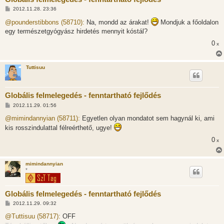
H
2012.11.28. 23:36
o
z
@pounderstibbons (58710):
Na, mondd az árakat!
Mondjuk a főoldalon
z
egy természetgyógyász hirdetés mennyit kóstál?
á
s
0
x
z
ó
l
á
Tuttisuu
s
Globális felmelegedés - fenntartható fejlődés
H
2012.11.29. 01:56
o
z
@mimindannyian (58711):
Egyetlen olyan mondatot sem hagynál ki, ami
z
kis rosszindulattal félreérthető, ugye!
á
s
0
x
z
ó
l
á
mimindannyian
s
*
Globális felmelegedés - fenntartható fejlődés
H
2012.11.29. 09:32
o
z
@Tuttisuu (58717):
OFF
z