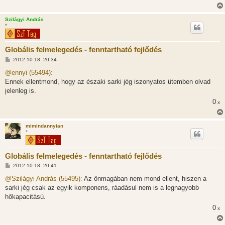
Szilágyi András
*
Globális felmelegedés - fenntartható fejlődés
H
2012.10.18. 20:34
o
z
@ennyi (55494):
z
Ennek ellentmond, hogy az északi sarki jég iszonyatos ütemben olvad
á
s
jelenleg is.
z
0
ó
x
l
á
s
mimindannyian
*
Globális felmelegedés - fenntartható fejlődés
H
2012.10.18. 20:41
o
z
@Szilágyi András (55495):
Az önmagában nem mond ellent, hiszen a
z
sarki jég csak az egyik komponens, ráadásul nem is a legnagyobb
á
s
hőkapacitású.
z
0
ó
x
l
á