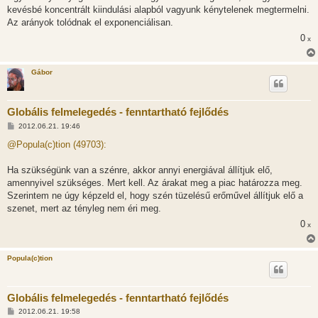
kevésbé koncentrált kiindulási alapból vagyunk kénytelenek megtermelni.
Az arányok tolódnak el exponenciálisan.
0
x
Gábor
Globális felmelegedés - fenntartható fejlődés
H
2012.06.21. 19:46
o
z
@Popula(c)tion (49703):
z
á
s
Ha szükségünk van a szénre, akkor annyi energiával állítjuk elő,
z
amennyivel szükséges. Mert kell. Az árakat meg a piac határozza meg.
ó
l
Szerintem ne úgy képzeld el, hogy szén tüzelésű erőművel állítjuk elő a
á
szenet, mert az tényleg nem éri meg.
s
0
x
Popula(c)tion
Globális felmelegedés - fenntartható fejlődés
H
2012.06.21. 19:58