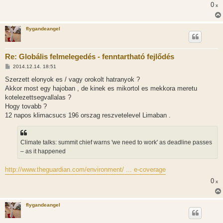
s
0
x
flygandeangel
Re: Globális felmelegedés - fenntartható fejlődés
H
2014.12.14. 18:51
o
z
Szerzett elonyok es / vagy orokolt hatranyok ?
z
Akkor most egy hajoban , de kinek es mikortol es mekkora meretu
á
s
kotelezettsegvallalas ?
z
Hogy tovabb ?
ó
l
12 napos klimacsucs 196 orszag reszvetelevel Limaban .
á
s
Climate talks: summit chief warns 'we need to work' as deadline passes
– as it happened
http://www.theguardian.com/environment/ ... e-coverage
0
x
flygandeangel