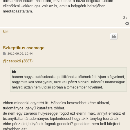
formámban láttam, hallottam, mivel csak a hazai dolgokat tudtam
ellenőrizni --akkor igaz volt az is, amit a bolygónk belsejében
megtapasztaltam.
0
x
fairi
Szkeptikus csemege
H
2010.06.06. 19:44
o
z
@cseppkő (3887):
z
á
s
z
hanem hogy a tudósoknak a politikának a tőkének felhívjam a figyelmét,
ó
l
hogy mire kell odafigyelni, mire kell pénzt áldozni, háborús marhaságok
á
helyett, aztán nem utolsó sorban a tömegember figyelmét,
s
ebben mindenki egyetért itt. Háborúra kevesebbet kéne áldozni,
tudományos igényű kutatásra többet.
de nem egy zavaros hülyeséggel fogod ezt elérni! max. annyit érhetsz el
bizonyítatlan áltudományos kijelentéssel hogy akik tényleg tudnának
ebbe pénz ölni,hülyének fognak gondolni? gondolom nem kell kifejteni
erősebben ezt.