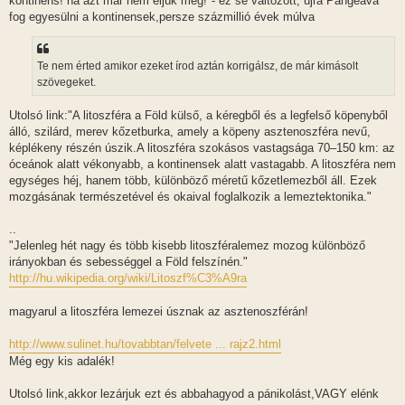
kontinens! na azt már nem éljük meg!"- ez se változott, újra Pangeává
fog egyesülni a kontinensek,persze százmillió évek múlva
Te nem érted amikor ezeket írod aztán korrigálsz, de már kimásolt
szövegeket.
Utolsó link:"A litoszféra a Föld külső, a kéregből és a legfelső köpenyből
álló, szilárd, merev kőzetburka, amely a köpeny asztenoszféra nevű,
képlékeny részén úszik.A litoszféra szokásos vastagsága 70–150 km: az
óceánok alatt vékonyabb, a kontinensek alatt vastagabb. A litoszféra nem
egységes héj, hanem több, különböző méretű kőzetlemezből áll. Ezek
mozgásának természetével és okaival foglalkozik a lemeztektonika."
..
"Jelenleg hét nagy és több kisebb litoszféralemez mozog különböző
irányokban és sebességgel a Föld felszínén."
http://hu.wikipedia.org/wiki/Litoszf%C3%A9ra
magyarul a litoszféra lemezei úsznak az asztenoszférán!
http://www.sulinet.hu/tovabbtan/felvete ... rajz2.html
Még egy kis adalék!
Utolsó link,akkor lezárjuk ezt és abbahagyod a pánikolást,VAGY elénk