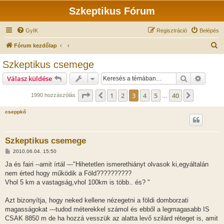
Szkeptikus Fórum
GyIK
Regisztráció
Belépés
K
Fórum kezdőlap
e
Szkeptikus csemege
r
Keresés
Részlet
Válasz küldése
e
s
Oldal:
3
/
40
1
2
3
4
5
40
Előző
Következ
1990 hozzászólás
…
é
cseppkő
s
Szkeptikus csemege
H
2010.06.04. 15:50
o
z
Ja és fairi --amit írtál ---"Hihetetlen ismerethiányt olvasok ki,egyáltalán
z
nem érted hogy működik a Föld??????????
á
s
Vhol 5 km a vastagság,vhol 100km is több.. és? "
z
ó
l
Azt bizonyítja, hogy neked kellene nézegetni a földi domborzati
á
magasságokat ---tudod méterekkel számol és ebből a legmagasabb IS
s
CSAK 8850 m de ha hozzá vesszük az alatta levő szilárd réteget is, amit