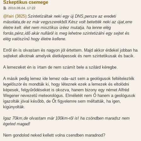
Szkeptikus csemege
H
2010.06.04. 17:22
o
z
@fairi (3825):
Szintetizáltak neki egy új DNS,persze az eredeti
z
másolata,de ez már vegyszerekből.Kész volt betették neki az újat,erre
á
s
életre kelt. élet nem misztikus izéez mutatja. ha lenne elég
z
forrás,pénz,idő akár nulláról is meg lehetne szintetizálni egy sejtet és
ó
l
elég valószínű hogy életre kellene.
á
s
Erről én is olvastam és nagyon jól értettem. Majd akkor érdekel jobban ha
sejteket alkotnak amelyek életképessek és nem szintetikusak és bacik.
A lemezeket én is írtam de nem számít bele a szilárd kéregbe.
A másik pedig lemez ide lemez oda--azt sem a geológusok feltételezték
legelőször és mondták ki, hogy léteznek ezek a lemezek és eltolódni
képesek, felgyűrődéseket is okozva, hanem bizony egy német Alfréd
Wegener nevezetű meteorológus. Elméletét nem Ő hanem a geológusok
igazolták jóval később, de Őt figyelemre sem méltatták, ha igen,
kigúnyolták.
Igaz 70km,de olvastam már 100km-ről is! ha csöndben maradsz nem
égeted magad!
Nem gondolod neked kellett volna csendben maradnod?