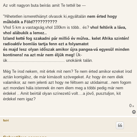
Az volt nagyon buta beírás amit Te tettél be ---
"Hihetetlen ismerethiányt olvasok ki,egyáltalán
nem érted hogy
működik a Föld??????????
Vhol 5 km a vastagság,vhol 100km is több.. és?
vhol feltörik a láva,
vhol alábukik a lemez..
Izland ketté fog szakadni pár millió év múlva.. kelet Afrika szintén!
radioaktív bomlás tartja fenn ezt a folyamatot
és majd lesz olyan időszak amikor újra pangea-vá egyesül minden
kontinens! na azt már nem éljük meg!
Ük-
ük............................................... unokáink talán.
Még Te írod nekem, mit értek mit nem? Te nem érted amikor ezeket írod
aztán korrigálsz, de már kimásolt szövegeket. Az hogy én nem élek
valamikor, az nem jelenti azt hogy ne féltsem az utódaimat...nem fogom
azt mondani hála istennek én nem élem meg a többi pedig már nem
érdekel .. Amit beírtál olyan színezetű volt....a jövő, pusztuljon, kit
érdekel nem igaz?
0
x
fairi