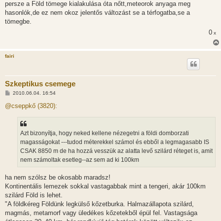
persze a Föld tömege kialakulása óta nőtt,meteorok anyaga meg
hasonlók,de ez nem okoz jelentős változást se a térfogatba,se a
tömegbe.
0
x
fairi
Szkeptikus csemege
H
2010.06.04. 16:54
o
z
@cseppkő (3820):
z
á
s
z
Azt bizonyítja, hogy neked kellene nézegetni a földi domborzati
ó
l
magasságokat ---tudod méterekkel számol és ebből a legmagasabb IS
á
CSAK 8850 m de ha hozzá vesszük az alatta levő szilárd réteget is, amit
s
nem számoltak esetleg--az sem ad ki 100km
ha nem szólsz be okosabb maradsz!
Kontinentális lemezek sokkal vastagabbak mint a tengeri, akár 100km
szilárd Föld is lehet.
"A földkéreg Földünk legkülső kőzetburka. Halmazállapota szilárd,
magmás, metamorf vagy üledékes kőzetekből épül fel. Vastagsága