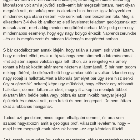
látomásom volt ami a jövőről szólt--amit bár megszakítottam, mert olyan
megrázó volt, de sokáig nem is akartam hinni benne--igaz könyvekben
mindennek újra utána néztem --de senkinek nem beszéltem róla. Még is
elkezdtem 3-4 éve kb amikor az első levelemet feladtam geológusnak azt
is csak azért, mert addig minden megtörtént sorban. Már pedig nem egy
mindennapos esemény, hogy egy nagy bolygó érkezik Naprendszerünkbe
--és az is megérkezett és minden földrengés megtörtént sorban.
S bár csodálkoztam annak idején, hogy talán a sunami sok vizét láttam,
hogy mindent elönt, csak a táj valahogy nem stimmelt a látomásommal. -
-mit adjisten sajnos valóban igaz lett itthon, az a rengeteg víz amely
rohant a házak között akár merre néztem a látomásnál. S bár nem tudom
miképp történt, de elképzelhető hogy amikor kitört a vulkán Izlandon egy
nagy robajt is hallottak.Mert a látomás (amelyet bár úgy sem hisz senki
úgy sugározták" nekem) képe ugy működött, hogy először egy robbanát
hallottam, de nem láttam az okot, megnyílt a kép ha mondjuk többet
akartam látni belőle balra vagy jobbra és azon inkább magyar jelegű
épületek és ruházat volt, nem keleti és nem tengerpart. De nem láttam
okát a robbanás hangjának.
Tudod, azt gondolom, nincs jogom elhallgatni semmit, és arra sem
szabad hagyatkozni amit a geológus prof. válaszolt levelemre, hogy --
majd Isten megsegít csak bízzunk benne --ez egy képtelen illúzió!