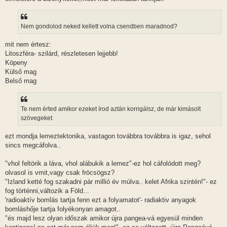
Nem gondolod neked kellett volna csendben maradnod?
mit nem értesz:
Litoszféra- szilárd, részletesen lejjebb!
Köpeny
Külső mag
Belső mag
Te nem érted amikor ezeket írod aztán korrigálsz, de már kimásolt
szövegeket.
ezt mondja lemeztektonika, vastagon továbbra továbbra is igaz, sehol
sincs megcáfolva..
"vhol feltörik a láva, vhol alábukik a lemez"-ez hol cáfolódott meg?
olvasol is vmit,vagy csak fröcsögsz?
"Izland ketté fog szakadni pár millió év múlva.. kelet Afrika szintén!"- ez
fog történni,változik a Föld...
'radioaktív bomlás tartja fenn ezt a folyamatot'- radiaktiv anyagok
bomláshője tartja folyékonyan amagot..
"és majd lesz olyan időszak amikor újra pangea-vá egyesül minden