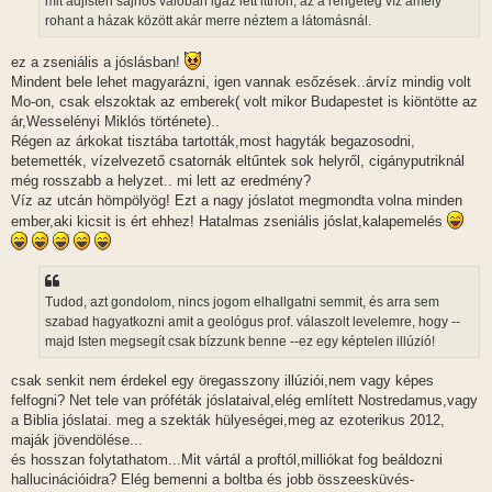
mit adjisten sajnos valóban igaz lett itthon, az a rengeteg víz amely
rohant a házak között akár merre néztem a látomásnál.
ez a zseniális a jóslásban!
Mindent bele lehet magyarázni, igen vannak esőzések..árvíz mindig volt
Mo-on, csak elszoktak az emberek( volt mikor Budapestet is kiöntötte az
ár,Wesselényi Miklós története)..
Régen az árkokat tisztába tartották,most hagyták begazosodni,
betemették, vízelvezető csatornák eltűntek sok helyről, cigányputriknál
még rosszabb a helyzet.. mi lett az eredmény?
Víz az utcán hömpölyög! Ezt a nagy jóslatot megmondta volna minden
ember,aki kicsit is ért ehhez! Hatalmas zseniális jóslat,kalapemelés
Tudod, azt gondolom, nincs jogom elhallgatni semmit, és arra sem
szabad hagyatkozni amit a geológus prof. válaszolt levelemre, hogy --
majd Isten megsegít csak bízzunk benne --ez egy képtelen illúzió!
csak senkit nem érdekel egy öregasszony illúziói,nem vagy képes
felfogni? Net tele van próféták jóslataival,elég említett Nostredamus,vagy
a Biblia jóslatai. meg a szekták hülyeségei,meg az ezoterikus 2012,
maják jövendölése...
és hosszan folytathatom...Mit vártál a proftól,milliókat fog beáldozni
hallucinációidra? Elég bemenni a boltba és jobb összeesküvés-