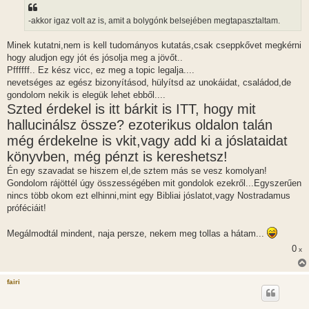
-akkor igaz volt az is, amit a bolygónk belsejében megtapasztaltam.
Minek kutatni,nem is kell tudományos kutatás,csak cseppkővet megkérni
hogy aludjon egy jót és jósolja meg a jövőt..
Pffffff.. Ez kész vicc, ez meg a topic legalja....
nevetséges az egész bizonyításod, hülyítsd az unokáidat, családod,de
gondolom nekik is elegük lehet ebből....
Szted érdekel is itt bárkit is ITT, hogy mit
hallucinálsz össze? ezoterikus oldalon talán
még érdekelne is vkit,vagy add ki a jóslataidat
könyvben, még pénzt is kereshetsz!
Én egy szavadat se hiszem el,de sztem más se vesz komolyan!
Gondolom rájöttél úgy összességében mit gondolok ezekről...Egyszerűen
nincs több okom ezt elhinni,mint egy Bibliai jóslatot,vagy Nostradamus
próféciáit!
Megálmodtál mindent, naja persze, nekem meg tollas a hátam...
0
x
fairi