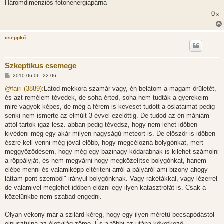
Háromdimenziós fotonenergiapárna
á
s
0
x
cseppkő
Szkeptikus csemege
H
2010.06.06. 22:06
o
z
@fairi (3889):
Látod mekkora szamár vagy, én belátom a magam őrületét,
z
és azt remélem tévedek, de soha érted, soha nem tudták a gyerekeim
á
s
mire vagyok képes, de még a férem is keveset tudott a óslataimat pedig
z
senki nem ismerte az elmúlt 3 évvel ezelőttig. De tudod az én mániám
ó
l
attól tartok igaz lesz. abban pedig tévedsz, hogy nem lehet időben
á
kivédeni még egy akár milyen nagyságú meteort is. De először is időben
s
észre kell venni még jóval előbb, hogy megcélozná bolygónkat, mert
meggyőződésem, hogy még egy bazinagy kődarabnak is kilehet számolni
a röppályját, és nem megvárni hogy megközelítse bolygónkat, hanem
elébe menni és valamiképp eltériteni arról a pályáról ami bizony ahogy
láttam pont szemből" irányul bolygónknak. Vagy rakétákkal, vagy lézerrel
de valamivel meglehet időben előzni egy ilyen katasztrófát is. Csak a
közelünkbe nem szabad engedni.
Olyan vékony már a szilárd kéreg, hogy egy ilyen méretű becsapódástól
elpusztulna az életvilág zöme. És a többi az utána következő