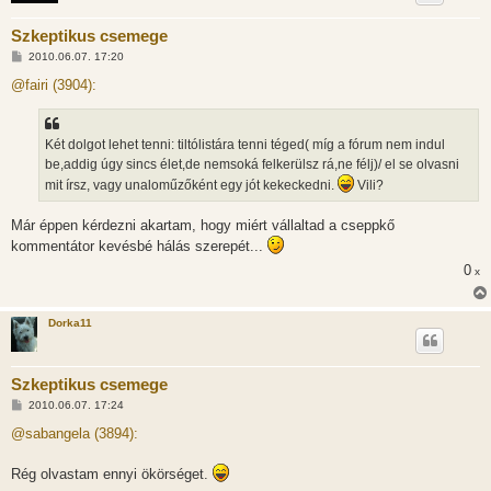
Szkeptikus csemege
H
2010.06.07. 17:20
o
z
@fairi (3904):
z
á
s
z
Két dolgot lehet tenni: tiltólistára tenni téged( míg a fórum nem indul
ó
l
be,addig úgy sincs élet,de nemsoká felkerülsz rá,ne félj)/ el se olvasni
á
mit írsz, vagy unaloműzőként egy jót kekeckedni.
Vili?
s
Már éppen kérdezni akartam, hogy miért vállaltad a cseppkő
kommentátor kevésbé hálás szerepét...
0
x
Dorka11
Szkeptikus csemege
H
2010.06.07. 17:24
o
z
@sabangela (3894):
z
á
s
Rég olvastam ennyi ökörséget.
z