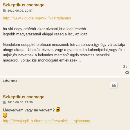
Szkeptikus csemege
H
2010.06.06. 19:57
o
z
http://hu.wikiquote.org/wiki/Nostradamus
z
á
s
ha vki nagy prófétát akar olvasni,itt a leghíresebb..
z
legtöbb magyarázatnál eléggé rezeg a léc, az igaz!
ó
l
á
Gondolom cseppkő próféciái nincsenek leírva sehova,így úgy változtatja
s
ahogy akarja...Unokák élvezik,vagy a gyerekeid a kalandjaidat,vagy ők is
unják,és nevetnek a bolondos mamán? úgyis szeretsz beszélni
magadról, voltak kis monológjaid emlékszek...
0
x
sabangela
Szkeptikus csemege
H
2010.06.06. 21:50
o
z
Megvegyem vagy ne vegyem?
z
á
s
http://tiensjogdij.hu/termekek/keszulek ... rgiaparna/
z
ó
l