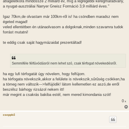
átlagéletkora mindössze 2 milliárd év, míg a legrégebbi kéregmaradvány,
a nyugat-ausztráliai Narryer Gneisz Formáció 3,9 milliárd éves."
Igaz 70km,de olvastam már 100km-ről is! ha csöndben maradsz nem
égeted magad!
veled ellentétben én utánaolvasom a dolgoknak,minden szavamra tudok
forrást mutatni!
te eddig csak saját hagymázaidat prezentáltad!
Semmiféle félfúvódásról nem lehet szó, csak térfogat növekedésről.
ha egy lufi térfogatát úgy növelem, hogy felfújom.
ha térfogata növekszik,akkor a felülete is növekszik,sűrűség csökken,ha
a tömeg nem változik--->felfújódik! látom kellemetlen ez aszó,de erről
beszélsz bárhogy rizsázol nekem itt!
már megint a csakrás bakiba estél, nem mered kimondania szót!
0
x
cseppkő