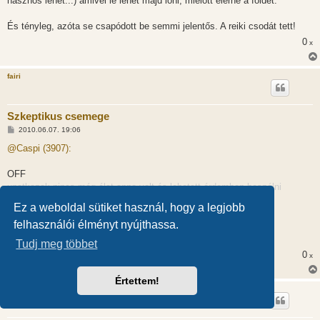
hasznos lehet...) amivel le lehet majd lőni, mielőtt elérné a földet.
És tényleg, azóta se csapódott be semmi jelentős. A reiki csodát tett!
0
x
fairi
Szkeptikus csemege
H
2010.06.07. 19:06
o
z
@Caspi (3907):
z
á
s
OFF
z
unatkozok,nincs még élet,anno volt,és lehetett érdemben beszélni
ó
l
valamiről, most oly kihalt a fórum..Topicok többsége eltűnt,meg
Ez a weboldal sütiket használ, hogy a legjobb
á
hasonlók...
s
felhasználói élményt nyújthassa.
kedvenc témaköröm meg még nem indult be...
/OFF Elnézést!
Tudj meg többet
0
x
Értettem!
Caspi