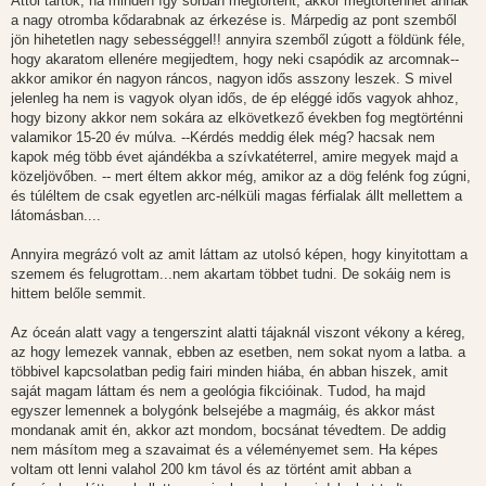
Attól tartok, ha minden így sorban megtörtént, akkor megtörténhet annak
a nagy otromba kődarabnak az érkezése is. Márpedig az pont szemből
jön hihetetlen nagy sebességgel!! annyira szemből zúgott a földünk féle,
hogy akaratom ellenére megijedtem, hogy neki csapódik az arcomnak--
akkor amikor én nagyon ráncos, nagyon idős asszony leszek. S mivel
jelenleg ha nem is vagyok olyan idős, de ép eléggé idős vagyok ahhoz,
hogy bizony akkor nem sokára az elkövetkező években fog megtörténni
valamikor 15-20 év múlva. --Kérdés meddig élek még? hacsak nem
kapok még több évet ajándékba a szívkatéterrel, amire megyek majd a
közeljövőben. -- mert éltem akkor még, amikor az a dög felénk fog zúgni,
és túléltem de csak egyetlen arc-nélküli magas férfialak állt mellettem a
látomásban....
Annyira megrázó volt az amit láttam az utolsó képen, hogy kinyitottam a
szemem és felugrottam...nem akartam többet tudni. De sokáig nem is
hittem belőle semmit.
Az óceán alatt vagy a tengerszint alatti tájaknál viszont vékony a kéreg,
az hogy lemezek vannak, ebben az esetben, nem sokat nyom a latba. a
többivel kapcsolatban pedig fairi minden hiába, én abban hiszek, amit
saját magam láttam és nem a geológia fikcióinak. Tudod, ha majd
egyszer lemennek a bolygónk belsejébe a magmáig, és akkor mást
mondanak amit én, akkor azt mondom, bocsánat tévedtem. De addig
nem másítom meg a szavaimat és a véleményemet sem. Ha képes
voltam ott lenni valahol 200 km távol és az történt amit abban a