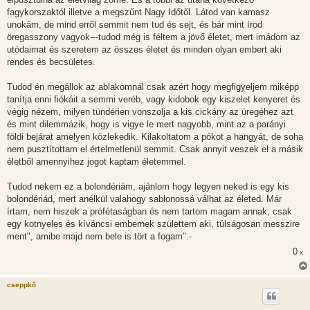
fagykorszaktól illetve a megszűnt Nagy Időtől. Látod van kamasz
unokám, de mind erről semmit nem tud és sejt, és bár mint írod
öregasszony vagyok---tudod még is féltem a jövő életet, mert imádom az
utódaimat és szeretem az összes életet és minden olyan embert aki
rendes és becsületes.
Tudod én megállok az ablakomnál csak azért hogy megfigyeljem miképp
tanítja enni fiókáit a semmi veréb, vagy kidobok egy kiszelet kenyeret és
végig nézem, milyen tündérien vonszolja a kis cickány az üregéhez azt
és mint dilemmázik, hogy is vigye le mert nagyobb, mint az a parányi
földi bejárat amelyen közlekedik. Kilakoltatom a pókot a hangyát, de soha
nem pusztítottam el értelmetlenül semmit. Csak annyit veszek el a másik
életből amennyihez jogot kaptam életemmel.
Tudod nekem ez a bolondériám, ajánlom hogy legyen neked is egy kis
bolondériád, mert anélkül valahogy sablonossá válhat az életed. Már
írtam, nem hiszek a prófétaságban és nem tartom magam annak, csak
egy kotnyeles és kíváncsi embernek születtem aki, túlságosan messzire
ment", amibe majd nem bele is tört a fogam".-
0
x
cseppkő