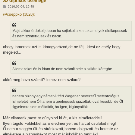
Szkeptikus csemege
H
2010.06.04. 19:48
o
z
@cseppkő (3828):
z
á
s
z
Majd akkor érdekel jobban ha sejteket alkotnak amelyek életképessek
ó
l
és nem szintetikusak és bacik.
á
s
ahogy ismernek azt is kimagyarázod,de ne félj, kicsi az esély hogy
megéled...
A lemezeket én is írtam de nem számít bele a szilárd kéregbe.
akkó meg hova számít? lemez nem szilárd?
hanem bizony egy német Alfréd Wegener nevezetű meteorológus.
Elméletét nem Ő hanem a geológusok igazolták jóval később, de Őt
figyelemre sem méltatták, ha igen, kigúnyolták.
Már elismerik,most te gúnyolod ki őt, a kis elméleteddel!
Ilyen táguló Földekkel az ő eredményeit és harcát csúfolod meg!
Ő nem a seggén ült és siránkozott,hanem dolgozott és kereste az
elméletére a bizonyítékot,most már iskolában tanítják!