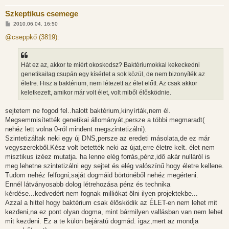
Szkeptikus csemege
H
2010.06.04. 16:50
o
z
@cseppkő (3819):
z
á
s
z
Hát ez az, akkor te miért okoskodsz? Baktériumokkal kekeckedni
ó
l
genetikailag csupán egy kísérlet a sok közül, de nem bizonyíték az
á
életre. Hisz a baktérium, nem létezett az élet előtt. Az csak akkor
s
keletkezett, amikor már volt élet, volt miből élősködnie.
sejtetem ne fogod fel..halott baktérium,kinyírták,nem él.
Megsemmisítették genetikai állományát,persze a többi megmaradt(
nehéz lett volna 0-ról mindent megszintetizálni).
Szintetizáltak neki egy új DNS,persze az eredeti másolata,de ez már
vegyszerekből.Kész volt betették neki az újat,erre életre kelt. élet nem
misztikus izéez mutatja. ha lenne elég forrás,pénz,idő akár nulláról is
meg lehetne szintetizálni egy sejtet és elég valószínű hogy életre kellene.
Tudom nehéz felfogni,saját dogmáid börtönéből nehéz megérteni.
Ennél látványosabb dolog létrehozása pénz és technika
kérdése...kedvedért nem fognak milliókat ölni ilyen projektekbe...
Azzal a hittel hogy baktérium csak élősködik az ÉLET-en nem lehet mit
kezdeni,na ez pont olyan dogma, mint bármilyen vallásban van nem lehet
mit kezdeni. Ez a te külön bejáratú dogmád. igaz,mert az mondja