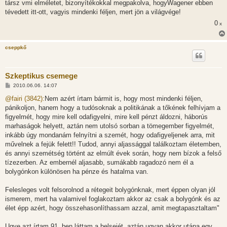
társz vmi elméletet, bizonyítékokkal megpakolva, hogyWagener ebben
tévedett itt-ott, vagyis mindenki féljen, mert jön a világvége!
0
x
cseppkő
Szkeptikus csemege
H
2010.06.06. 14:07
o
z
@fairi (3842):
Nem azért írtam bármit is, hogy most mindenki féljen,
z
pánikoljon, hanem hogy a tudósoknak a politikának a tőkének felhívjam a
á
s
figyelmét, hogy mire kell odafigyelni, mire kell pénzt áldozni, háborús
z
marhaságok helyett, aztán nem utolsó sorban a tömegember figyelmét,
ó
l
inkább úgy mondanám felnyítni a szemét, hogy odafigyeljenek arra, mit
á
művelnek a fejük felett!! Tudod, annyi aljassággal találkoztam életemben,
s
és annyi szemétség történt az elmúlt évek során, hogy nem bízok a felső
tízezerben. Az embernél aljasabb, sumákabb ragadozó nem él a
bolygónkon különösen ha pénze és hatalma van.
Felesleges volt felsorolnod a rétegeit bolygónknak, mert éppen olyan jól
ismerem, mert ha valamivel foglakoztam akkor az csak a bolygónk és az
élet épp azért, hogy összehasonlíthassam azzal, amit megtapasztaltam"
Ugye azt írtam 91. ben láttam a belsejét, aztán ugyan akkor utána egy