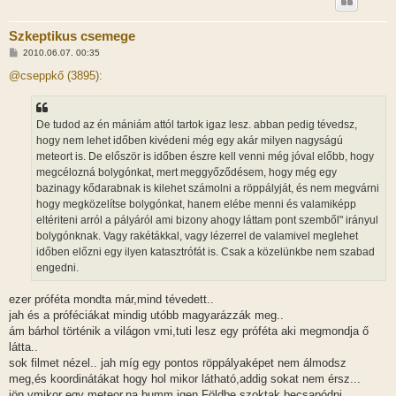
Szkeptikus csemege
H
2010.06.07. 00:35
o
z
@cseppkő (3895):
z
á
s
z
De tudod az én mániám attól tartok igaz lesz. abban pedig tévedsz,
ó
l
hogy nem lehet időben kivédeni még egy akár milyen nagyságú
á
meteort is. De először is időben észre kell venni még jóval előbb, hogy
s
megcélozná bolygónkat, mert meggyőződésem, hogy még egy
bazinagy kődarabnak is kilehet számolni a röppályját, és nem megvárni
hogy megközelítse bolygónkat, hanem elébe menni és valamiképp
eltériteni arról a pályáról ami bizony ahogy láttam pont szemből" irányul
bolygónknak. Vagy rakétákkal, vagy lézerrel de valamivel meglehet
időben előzni egy ilyen katasztrófát is. Csak a közelünkbe nem szabad
engedni.
ezer próféta mondta már,mind tévedett..
jah és a próféciákat mindig utóbb magyarázzák meg..
ám bárhol történik a világon vmi,tuti lesz egy próféta aki megmondja ő
látta..
sok filmet nézel.. jah míg egy pontos röppályaképet nem álmodsz
meg,és koordinátákat hogy hol mikor látható,addig sokat nem érsz...
jön vmikor egy meteor,na bumm,igen Földbe szoktak becsapódni