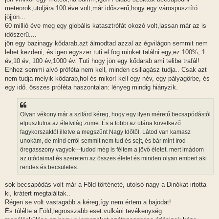
meteorok,utoljára 100 éve volt,már időszerű,hogy egy várospusztító
jöjjön...
60 millió éve meg egy globális katasztrófát okozó volt,lassan már az is
időszerű....
jön egy bazinagy kődarab,azt álmodtad azzal az égvilágon semmit nem
lehet kezdeni, és igen egyszer tuti el fog minket találni egy,ez 100%, 1
év,10 év, 100 év,1000 év. Tuti hogy jön egy kődarab ami telibe trafál!
Ehhez semmi alvó próféta nem kell, minden csillagász tudja.. Csak azt
nem tudja melyik kődarab,hol és mikor! kell egy név, egy pályagörbe, és
egy idő. összes próféta haszontalan: lényeg mindig hiányzik.
Olyan vékony már a szilárd kéreg, hogy egy ilyen méretű becsapódástól
elpusztulna az életvilág zöme. És a többi az utána következő
fagykorszaktól illetve a megszűnt Nagy Időtől. Látod van kamasz
unokám, de mind erről semmit nem tud és sejt, és bár mint írod
öregasszony vagyok---tudod még is féltem a jövő életet, mert imádom
az utódaimat és szeretem az összes életet és minden olyan embert aki
rendes és becsületes.
sok becsapódás volt már a Föld történeté, utolsó nagy a Dinókat irtotta
ki, krátert megtaláltak..
Régen se volt vastagabb a kéreg,így nem értem a bajodat!
És túlélte a Föld,legrosszabb eset:vulkáni tevékenység