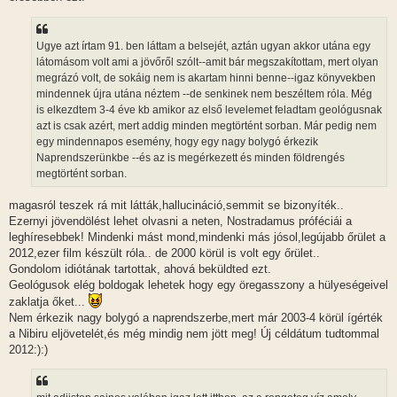
Ugye azt írtam 91. ben láttam a belsejét, aztán ugyan akkor utána egy
látomásom volt ami a jövőről szólt--amit bár megszakítottam, mert olyan
megrázó volt, de sokáig nem is akartam hinni benne--igaz könyvekben
mindennek újra utána néztem --de senkinek nem beszéltem róla. Még
is elkezdtem 3-4 éve kb amikor az első levelemet feladtam geológusnak
azt is csak azért, mert addig minden megtörtént sorban. Már pedig nem
egy mindennapos esemény, hogy egy nagy bolygó érkezik
Naprendszerünkbe --és az is megérkezett és minden földrengés
megtörtént sorban.
magasról teszek rá mit látták,hallucináció,semmit se bizonyíték..
Ezernyi jövendölést lehet olvasni a neten, Nostradamus próféciái a
leghíresebbek! Mindenki mást mond,mindenki más jósol,legújabb őrület a
2012,ezer film készült róla.. de 2000 körül is volt egy őrület..
Gondolom idiótának tartottak, ahová beküldted ezt.
Geológusok elég boldogak lehetek hogy egy öregasszony a hülyeségeivel
zaklatja őket...
Nem érkezik nagy bolygó a naprendszerbe,mert már 2003-4 körül ígérték
a Nibiru eljövetelét,és még mindig nem jött meg! Új céldátum tudtommal
2012:):)