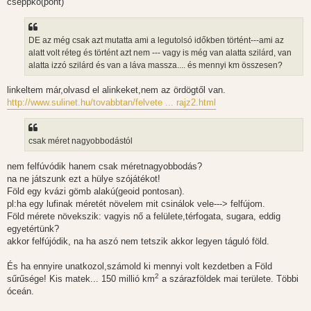
cseppkő(pont)
DE az még csak azt mutatta ami a legutolsó időkben történt---ami az
alatt volt réteg és történt azt nem --- vagy is még van alatta szilárd, van
alatta izzó szilárd és van a láva massza.... és mennyi km összesen?
linkeltem már,olvasd el alinkeket,nem az ördögtől van.
http://www.sulinet.hu/tovabbtan/felvete ... rajz2.html
csak méret nagyobbodástól
nem felfúvódik hanem csak méretnagyobbodás?
na ne játszunk ezt a hülye szójátékot!
Föld egy kvázi gömb alakú(geoid pontosan).
pl:ha egy lufinak méretét növelem mit csinálok vele---> felfújom.
Föld mérete növekszik: vagyis nő a felülete,térfogata, sugara, eddig
egyetértünk?
akkor felfújódik, na ha aszó nem tetszik akkor legyen táguló föld.
És ha ennyire unatkozol,számold ki mennyi volt kezdetben a Föld
2
sűrűsége! Kis matek... 150 millió km
a szárazföldek mai területe. Többi
óceán.