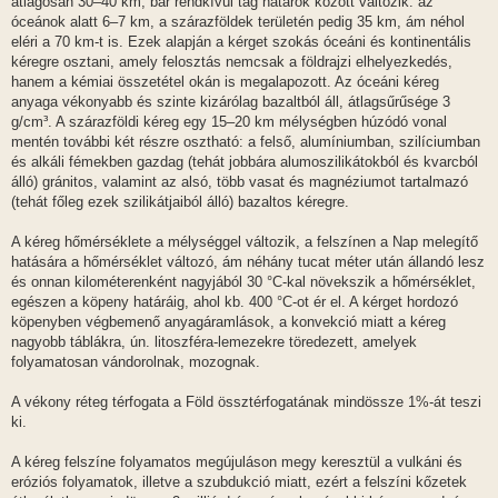
átlagosan 30–40 km, bár rendkívül tág határok között változik: az
óceánok alatt 6–7 km, a szárazföldek területén pedig 35 km, ám néhol
eléri a 70 km-t is. Ezek alapján a kérget szokás óceáni és kontinentális
kéregre osztani, amely felosztás nemcsak a földrajzi elhelyezkedés,
hanem a kémiai összetétel okán is megalapozott. Az óceáni kéreg
anyaga vékonyabb és szinte kizárólag bazaltból áll, átlagsűrűsége 3
g/cm³. A szárazföldi kéreg egy 15–20 km mélységben húzódó vonal
mentén további két részre osztható: a felső, alumíniumban, szilíciumban
és alkáli fémekben gazdag (tehát jobbára alumoszilikátokból és kvarcból
álló) gránitos, valamint az alsó, több vasat és magnéziumot tartalmazó
(tehát főleg ezek szilikátjaiból álló) bazaltos kéregre.
A kéreg hőmérséklete a mélységgel változik, a felszínen a Nap melegítő
hatására a hőmérséklet változó, ám néhány tucat méter után állandó lesz
és onnan kilométerenként nagyjából 30 °C-kal növekszik a hőmérséklet,
egészen a köpeny határáig, ahol kb. 400 °C-ot ér el. A kérget hordozó
köpenyben végbemenő anyagáramlások, a konvekció miatt a kéreg
nagyobb táblákra, ún. litoszféra-lemezekre töredezett, amelyek
folyamatosan vándorolnak, mozognak.
A vékony réteg térfogata a Föld össztérfogatának mindössze 1%-át teszi
ki.
A kéreg felszíne folyamatos megújuláson megy keresztül a vulkáni és
eróziós folyamatok, illetve a szubdukció miatt, ezért a felszíni kőzetek