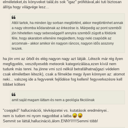
elméleteket,és könyveket talál,és sok "igaz" prófétával,aki tuti biztosan
állítja hogy világvége lesz...
Attól tartok, ha minden így sorban megtörtént, akkor megtörténhet annak
a nagy otromba kődarabnak az érkezése is. Márpedig az pont szemből
jön hihetetlen nagy sebességgel!! annyira szemből zúgott a földünk
féle, hogy akaratom ellenére megijedtem, hogy neki csapódik az
arcomnak-- akkor amikor én nagyon ráncos, nagyon idős asszony
leszek.
ha jön vmi az űrből és elég nagyon nagy azt látják..Létezik már rég ilyen
megfigyelés, veszélyesebb meteorok kategorizálása,ezen kívül nem
tudunk más tenni. ha jönne vmi szó nélkül betrafálhatna(igazi védelem
csak elméletben létezik), csak a filmekbe megy ilyen könnyen az: atomot
neki... valszeg ide a fegyverek fejlődése fog kelleni! fegyverkezésre kell
többet költeni
amit saját magam láttam és nem a geológia fikcióinak
"cseppkő" hallucinációi, tévképzetei vs. kutatások eredményei..
nem is tudom mi nyom nagyobbat a latba
Semmit se láttál,hallucináció,álom.ENNYI!!!!Semmi több!