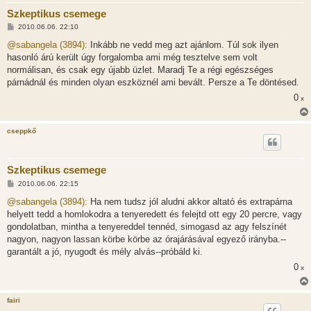
Szkeptikus csemege
H
2010.06.06. 22:10
o
z
@sabangela (3894):
Inkább ne vedd meg azt ajánlom. Túl sok ilyen
z
hasonló árú került úgy forgalomba ami még tesztelve sem volt
á
s
normálisan, és csak egy újabb üzlet. Maradj Te a régi egészséges
z
párnádnál és minden olyan eszköznél ami bevált. Persze a Te döntésed.
ó
l
0
x
á
s
cseppkő
Szkeptikus csemege
H
2010.06.06. 22:15
o
z
@sabangela (3894):
Ha nem tudsz jól aludni akkor altató és extrapárna
z
helyett tedd a homlokodra a tenyeredett és felejtd ott egy 20 percre, vagy
á
s
gondolatban, mintha a tenyereddel tennéd, simogasd az agy felszínét
z
nagyon, nagyon lassan körbe körbe az órajárásával egyező irányba.--
ó
l
garantált a jó, nyugodt és mély alvás--próbáld ki.
á
0
s
x
fairi