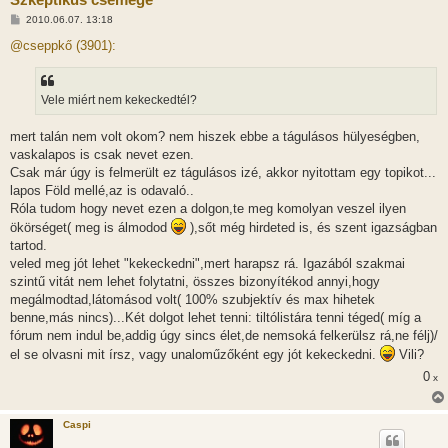
H
2010.06.07. 13:18
o
z
@cseppkő (3901):
z
á
s
z
Vele miért nem kekeckedtél?
ó
l
á
mert talán nem volt okom? nem hiszek ebbe a tágulásos hülyeségben,
s
vaskalapos is csak nevet ezen.
Csak már úgy is felmerült ez tágulásos izé, akkor nyitottam egy topikot...
lapos Föld mellé,az is odavaló..
Róla tudom hogy nevet ezen a dolgon,te meg komolyan veszel ilyen
ökörséget( meg is álmodod
),sőt még hirdeted is, és szent igazságban
tartod.
veled meg jót lehet "kekeckedni",mert harapsz rá. Igazából szakmai
szintű vitát nem lehet folytatni, összes bizonyítékod annyi,hogy
megálmodtad,látomásod volt( 100% szubjektív és max hihetek
benne,más nincs)...Két dolgot lehet tenni: tiltólistára tenni téged( míg a
fórum nem indul be,addig úgy sincs élet,de nemsoká felkerülsz rá,ne félj)/
el se olvasni mit írsz, vagy unaloműzőként egy jót kekeckedni.
Vili?
0
x
Caspi