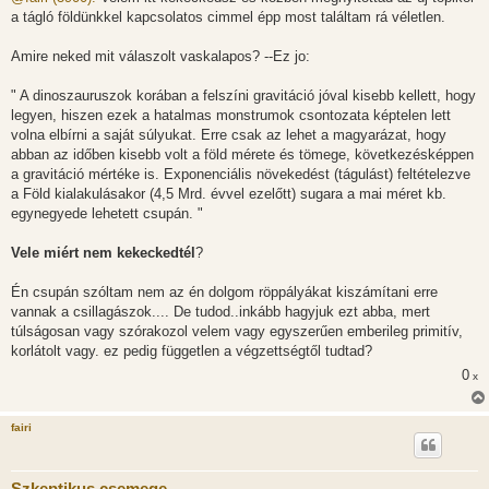
z
a tágló földünkkel kapcsolatos cimmel épp most találtam rá véletlen.
á
s
z
Amire neked mit válaszolt vaskalapos? --Ez jo:
ó
l
á
" A dinoszauruszok korában a felszíni gravitáció jóval kisebb kellett, hogy
s
legyen, hiszen ezek a hatalmas monstrumok csontozata képtelen lett
volna elbírni a saját súlyukat. Erre csak az lehet a magyarázat, hogy
abban az időben kisebb volt a föld mérete és tömege, következésképpen
a gravitáció mértéke is. Exponenciális növekedést (tágulást) feltételezve
a Föld kialakulásakor (4,5 Mrd. évvel ezelőtt) sugara a mai méret kb.
egynegyede lehetett csupán. "
Vele miért nem kekeckedtél
?
Én csupán szóltam nem az én dolgom röppályákat kiszámítani erre
vannak a csillagászok.... De tudod..inkább hagyjuk ezt abba, mert
túlságosan vagy szórakozol velem vagy egyszerűen emberileg primitív,
korlátolt vagy. ez pedig független a végzettségtől tudtad?
0
x
fairi
Szkeptikus csemege