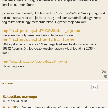
megélénkülése,az hogy a lemezeket szétszaggassa óriásinak kéne
lenni,és azt már látnák..
jajveszélekés helyett,inkább koordinátát,és röppályákat álmodj meg, mert
nélküle sokat nem ér a jóslatod. annyit minden szakértő tud:egyszer el
fog miket találni egy meteor/üstökös. Egyszer majd vmikor!
http://hu.wikipedia.org/wiki/F%C3%B6ldk ... i_objektum
meteorok komoly téma,sok kutató foglalkozik vele..
http://hu.wikipedia.org/wiki/Near_Earth ... _Satellite
2020ig akarják az összes 140m nagyobbat megtalálni kategorizálni..
99942 Apophis ő a legveszélyesebb,nagyon közel fog jönni 2036-7
kötül...
http://www.jpl.nasa.gov/asteroidwatch/index.cfm
Nasa programja!
0
x
cseppkő
Szkeptikus csemege
H
2010.06.07. 00:51
o
z
@fairi (3900):
Velem itt kekeckedsz és közben megnyitottad az új topikor