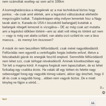
nem számoltak esetleg--az sem ad ki 100km
A kormeghatározása a rétegeknek az a mai technikával biztos hogy
pontos. --de csak amit elértek, ami a legutolsó változásokat elérhetőn
megvizsgálni tudtak. Tulajdonképpen elég mélyen lementek hisz a Nagy
tavak alatt is, Kanada és USA-t összekötő barlangjait) kutattak a
barlangok rétegelt lemezeit is vizsgálva--- DE az még csak azt mutatta
ami a legutolsó időkben történt---ami az alatt volt réteg és történt azt nem
--- vagy is még van alatta szilárd, van alatta izzó szilárd és van a láva
massza.... és mennyi km összesen?
A másik én nem beszéltem félfúvódásról, csak méret nagyobbodástól.
Felfúvódás nem egyenlő a centrifugális forgás keltette erővel, illetve a
felszabaduló gázok és energiák feszítő erejével. Semmiféle félfúvódásról
nem lehet szó, csak térfogat növekedésről. Aminek következtében egy
Tér lett a magma körül. A magma forgását nem tapasztaltam, de ez lehet
fizikailag egy csalóka érzés. Ha valaki áll egy térben és felette nagy
sebességgel forog egy nagyobb tömeg valami, akkor úgy érezheti, hogy ő
áll és csak a nagyobb forog....ebben nem vagyok biztos..De e miatt
tényleg ne fájjon a séród....
0
x
fairi