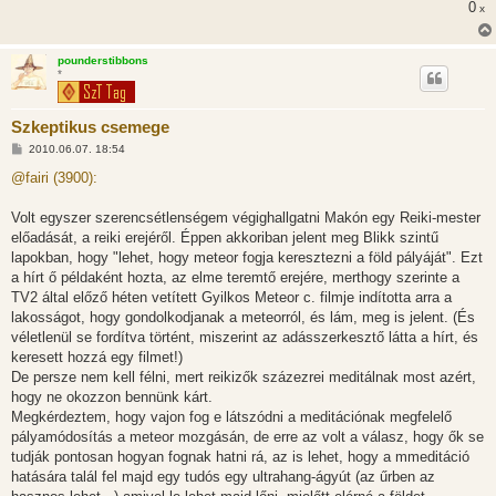
ó
0
x
l
á
s
pounderstibbons
*
Szkeptikus csemege
H
2010.06.07. 18:54
o
z
@fairi (3900):
z
á
s
Volt egyszer szerencsétlenségem végighallgatni Makón egy Reiki-mester
z
előadását, a reiki erejéről. Éppen akkoriban jelent meg Blikk szintű
ó
l
lapokban, hogy "lehet, hogy meteor fogja keresztezni a föld pályáját". Ezt
á
a hírt ő példaként hozta, az elme teremtő erejére, merthogy szerinte a
s
TV2 által előző héten vetített Gyilkos Meteor c. filmje indította arra a
lakosságot, hogy gondolkodjanak a meteorról, és lám, meg is jelent. (És
véletlenül se fordítva történt, miszerint az adásszerkesztő látta a hírt, és
keresett hozzá egy filmet!)
De persze nem kell félni, mert reikizők százezrei meditálnak most azért,
hogy ne okozzon bennünk kárt.
Megkérdeztem, hogy vajon fog e látszódni a meditációnak megfelelő
pályamódosítás a meteor mozgásán, de erre az volt a válasz, hogy ők se
tudják pontosan hogyan fognak hatni rá, az is lehet, hogy a mmeditáció
hatására talál fel majd egy tudós egy ultrahang-ágyút (az űrben az