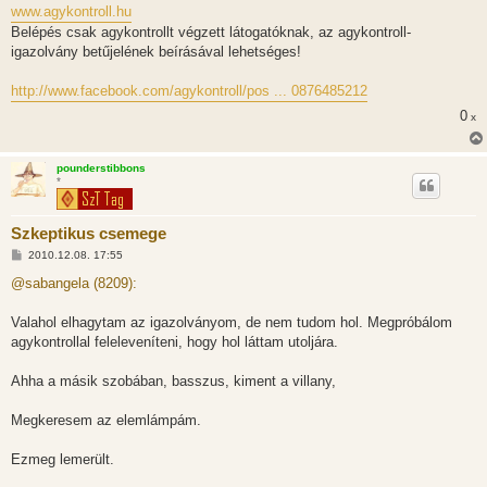
www.agykontroll.hu
Belépés csak agykontrollt végzett látogatóknak, az agykontroll-
igazolvány betűjelének beírásával lehetséges!
http://www.facebook.com/agykontroll/pos ... 0876485212
0
x
pounderstibbons
*
Szkeptikus csemege
H
2010.12.08. 17:55
o
z
@sabangela (8209):
z
á
s
Valahol elhagytam az igazolványom, de nem tudom hol. Megpróbálom
z
agykontrollal feleleveníteni, hogy hol láttam utoljára.
ó
l
á
Ahha a másik szobában, basszus, kiment a villany,
s
Megkeresem az elemlámpám.
Ezmeg lemerült.