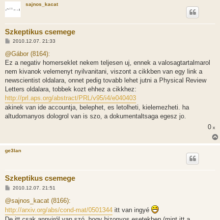
sajnos_kacat
s
Szkeptikus csemege
H
2010.12.07. 21:33
o
z
@Gábor (8164):
z
Ez a negativ homerseklet nekem teljesen uj, ennek a valosagtartalmarol
á
s
nem kivanok velemenyt nyilvanitani, viszont a cikkben van egy link a
z
newscientist oldalara, onnet pedig tovabb lehet jutni a Physical Review
ó
l
Letters oldalara, tobbek kozt ehhez a cikkhez:
á
http://prl.aps.org/abstract/PRL/v95/i4/e040403
s
akinek van ide accountja, belephet, es letolheti, kielemezheti. ha
altudomanyos dologrol van is szo, a dokumentaltsaga egesz jo.
0
x
ge3lan
Szkeptikus csemege
H
2010.12.07. 21:51
o
z
@sajnos_kacat (8166):
z
http://arxiv.org/abs/cond-mat/0501344
itt van ingyé
á
s
De itt csak annyiról van szó, hogy bizonyos esetekben (mint itt a