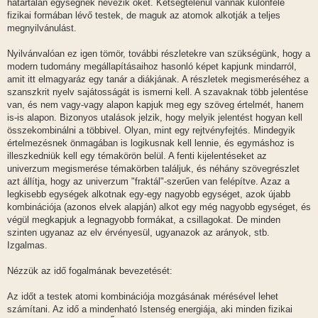
határtalan egységnek nevezik őket. Kétségtelenül vannak különféle
fizikai formában lévő testek, de maguk az atomok alkotják a teljes
megnyilvánulást.
Nyilvánvalóan ez igen tömör, további részletekre van szükségünk, hogy a
modern tudomány megállapításaihoz hasonló képet kapjunk mindarról,
amit itt elmagyaráz egy tanár a diákjának. A részletek megismeréséhez a
szanszkrit nyelv sajátosságát is ismerni kell. A szavaknak több jelentése
van, és nem vagy-vagy alapon kapjuk meg egy szöveg értelmét, hanem
is-is alapon. Bizonyos utalások jelzik, hogy melyik jelentést hogyan kell
összekombinálni a többivel. Olyan, mint egy rejtvényfejtés. Mindegyik
értelmezésnek önmagában is logikusnak kell lennie, és egymáshoz is
illeszkedniük kell egy témakörön belül. A fenti kijelentéseket az
univerzum megismerése témakörben találjuk, és néhány szövegrészlet
azt állítja, hogy az univerzum "fraktál"-szerűen van felépítve. Azaz a
legkisebb egységek alkotnak egy-egy nagyobb egységet, azok újabb
kombinációja (azonos elvek alapján) alkot egy még nagyobb egységet, és
végül megkapjuk a legnagyobb formákat, a csillagokat. De minden
szinten ugyanaz az elv érvényesül, ugyanazok az arányok, stb.
Izgalmas.
Nézzük az idő fogalmának bevezetését:
Az időt a testek atomi kombinációja mozgásának mérésével lehet
számítani. Az idő a mindenható Istenség energiája, aki minden fizikai