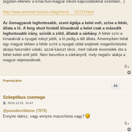
s
(egyben ellenérv a kínai-hun-magyar rokoni kapcsolatokkal szemben...)
z
ó
l
http://www.astronet.hu/ezo-vilag/miszti ... 01713.html
á
s
Az ősmagyarok legfontosabb, szent égtája a kelet volt, színe a fehér,
állata a ló. A feng shuit hirdető kínaiaknál a kelet csak a második
legfontosabb irány, színük a zöld, állatuk a sárkány.
A fehér szín a
kínaiaknál a nyugati irányt jelöli, a ló pedig a dél állata. Amennyiben tehát
egy magyar térben a fehér színt a nyugati oldal erejének megerősítésére
akarja használni valaki, azzal káoszt okoz, mert nálunk évezredek óta a
fehér keleti erőt jelöl. Nem beszélve a sárkányról, mely negatív alakja a
magyar népmeséknek.
0
x
Popula(c)tion
Szkeptikus csemege
H
2010.12.01. 10:47
o
z
@pounderstibbons (7879):
z
Ennyire ráérsz, vagy ennyire mazochista vagy?
á
s
0
x
z
ó
l