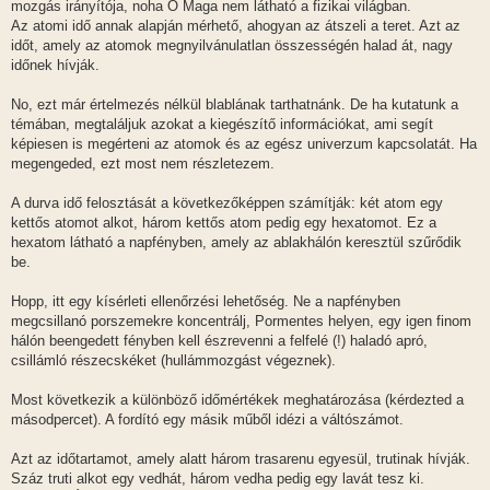
mozgás irányítója, noha Ő Maga nem látható a fizikai világban.
Az atomi idő annak alapján mérhető, ahogyan az átszeli a teret. Azt az
időt, amely az atomok megnyilvánulatlan összességén halad át, nagy
időnek hívják.
No, ezt már értelmezés nélkül blablának tarthatnánk. De ha kutatunk a
témában, megtaláljuk azokat a kiegészítő információkat, ami segít
képiesen is megérteni az atomok és az egész univerzum kapcsolatát. Ha
megengeded, ezt most nem részletezem.
A durva idő felosztását a következőképpen számítják: két atom egy
kettős atomot alkot, három kettős atom pedig egy hexatomot. Ez a
hexatom látható a napfényben, amely az ablakhálón keresztül szűrődik
be.
Hopp, itt egy kísérleti ellenőrzési lehetőség. Ne a napfényben
megcsillanó porszemekre koncentrálj, Pormentes helyen, egy igen finom
hálón beengedett fényben kell észrevenni a felfelé (!) haladó apró,
csillámló részecskéket (hullámmozgást végeznek).
Most következik a különböző időmértékek meghatározása (kérdezted a
másodpercet). A fordító egy másik műből idézi a váltószámot.
Azt az időtartamot, amely alatt három trasarenu egyesül, trutinak hívják.
Száz truti alkot egy vedhát, három vedha pedig egy lavát tesz ki.