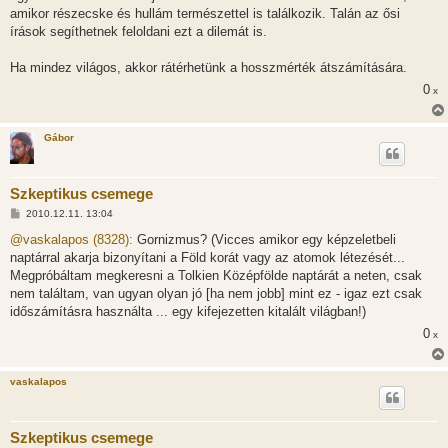
amikor részecske és hullám természettel is találkozik. Talán az ősi
írások segíthetnek feloldani ezt a dilemát is.
Ha mindez világos, akkor rátérhetünk a hosszmérték átszámítására.
0
x
Gábor
Szkeptikus csemege
H
2010.12.11. 13:04
o
z
@vaskalapos (8328):
Gornizmus? (Vicces amikor egy képzeletbeli
z
naptárral akarja bizonyítani a Föld korát vagy az atomok létezését...
á
s
Megpróbáltam megkeresni a Tolkien Középfölde naptárát a neten, csak
z
nem találtam, van ugyan olyan jó [ha nem jobb] mint ez - igaz ezt csak
ó
l
időszámításra használta ... egy kifejezetten kitalált világban!)
á
0
s
x
vaskalapos
Szkeptikus csemege