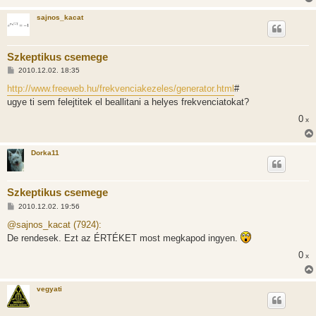
sajnos_kacat
Szkeptikus csemege
H
2010.12.02. 18:35
o
z
http://www.freeweb.hu/frekvenciakezeles/generator.html
#
z
ugye ti sem felejtitek el beallitani a helyes frekvenciatokat?
á
s
0
x
z
ó
l
á
Dorka11
s
Szkeptikus csemege
H
2010.12.02. 19:56
o
z
@sajnos_kacat (7924):
z
De rendesek. Ezt az ÉRTÉKET most megkapod ingyen.
á
s
0
x
z
ó
l
á
vegyati
s