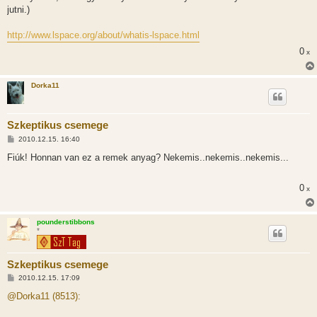
jutni.)
http://www.lspace.org/about/whatis-lspace.html
0
x
Dorka11
Szkeptikus csemege
H
2010.12.15. 16:40
o
z
Fiúk! Honnan van ez a remek anyag? Nekemis..nekemis..nekemis...
z
á
s
0
x
z
ó
l
á
pounderstibbons
s
*
Szkeptikus csemege
H
2010.12.15. 17:09
o
z
@Dorka11 (8513):
z
á