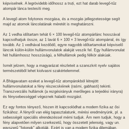
képviselnek. A legrövidebb időhossz a truṭi, ezt hat darab levegő-tűz
atompár lánca testesíti meg.
A levegő atom folytonos mozgása, és a mozgás jellegzetessége segít
majd az atomok láncolatának méretét is meghatározni.
Az 1 vedha időtartam tehát 6 × 100 levegő-tűz atompárlánc hosszával
kapcsolhatjuk össze, az 1 lavát 6 × 100 × 3 levegő-tűz atompárral, és így
tovább. Az 1 vedhával kezdődő, egyre nagyobb időtartamokat képviselő
láncok külön-külön hullámvonulatok alakját veszik fel. Egy hullámvonulat
hét hullámhossz hosszúságú, a félhullámok pedig félkör alakúak.
Ismét jelzem, hogy a magyarázat részleteit a szanszkrit nyelv sajátos
természetéből lehet kiolvasni szakértelemmel.
A Bhāgavatam ezeket a levegő-tűz atompárokból létrejött
hullámvonulatokat a fény részecskéinek (raśmi, gabhasti) tekinti.
Transzverzális hullámok (a rezgésirányuk merőleges a terjedési irányra)
és fénysebességgel végeznek haladó mozgást.
Ez egy fontos tényező, hiszen itt kapcsolódhat a modern fizika az ősi
fizikához. A fényről van elég tapasztalatunk, mérési eredményünk, pl. a
sebességét speciális elrendezéssel mérni tudjuk. Ám nem tudjuk, hogy a
fény alapvetően milyen szerkezetű, hogy összetett jelenség, vagy un.
egyszerű "fotonok" alkotják. Ezért is van a modern fizika dilemában,