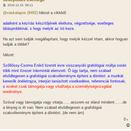
H
2010.12.15. 08:11
o
z
@vaskalapos (8492):
Idézet a cikkből:
z
á
s
adatként a kézírás készítőjének életkora, végzettsége, esetleges
z
látásproblémái, s hogy melyik az író keze.
ó
l
á
Ha azt sem tudják megállapítani, hogy melyik kézzel írtam, akkor hogyan
s
tudják a többit?
Idézet:
Szőllőssy-Csoma Enikő tizenöt évre visszanyúló grafológiai múltja során
több mint tízezer írásmintát elemzett. Ő úgy tartja, nem szabad
elsődlegesen a grafológiai szakvéleményre építeni a döntést: a munkát
keresők önéletrajza, interjún tanúsított viselkedése, referenciái fontosak,
s
ezeket csak támogatja vagy vitathatja a személyiségvizsgálat
eredménye.
Szóval vagy támogatja vagy vitatja.......asszem ez elárul mindent.......de
a lényeg is itt van: Nem szabad elsődlegesen a grafológiai
szakvéleményre építeni a döntést. (de nem ám)
0
x