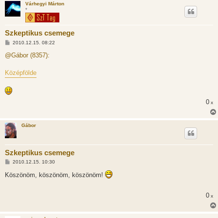
Várhegyi Márton
*
Szkeptikus csemege
H
2010.12.15. 08:22
o
z
@Gábor (8357):
z
á
s
Középfölde
z
ó
l
á
s
0
x
Gábor
Szkeptikus csemege
H
2010.12.15. 10:30
o
z
Köszönöm, köszönöm, köszönöm!
z
á
s
0
x
z
ó
l
á