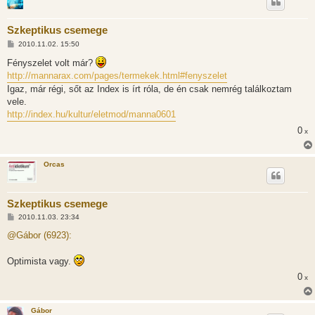
Szkeptikus csemege
H
2010.11.02. 15:50
o
z
Fényszelet volt már?
z
http://mannarax.com/pages/termekek.html#fenyszelet
á
s
Igaz, már régi, sőt az Index is írt róla, de én csak nemrég találkoztam
z
vele.
ó
l
http://index.hu/kultur/eletmod/manna0601
á
s
0
x
Orcas
Szkeptikus csemege
H
2010.11.03. 23:34
o
z
@Gábor (6923):
z
á
s
Optimista vagy.
z
ó
0
x
l
á
s
Gábor