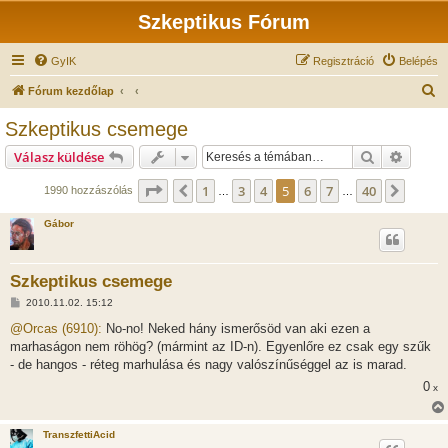
Szkeptikus Fórum
GyIK
Regisztráció
Belépés
K
Fórum kezdőlap
e
Szkeptikus csemege
r
Keresés
Részlet
Válasz küldése
e
s
Oldal:
5
/
40
1
3
4
5
6
7
40
Előző
Követ
1990 hozzászólás
…
…
é
Gábor
s
Szkeptikus csemege
H
2010.11.02. 15:12
o
z
@Orcas (6910):
No-no! Neked hány ismerősöd van aki ezen a
z
marhaságon nem röhög? (mármint az ID-n). Egyenlőre ez csak egy szűk
á
s
- de hangos - réteg marhulása és nagy valószínűséggel az is marad.
z
0
ó
x
l
á
s
TranszfettiAcid