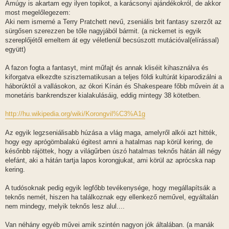
s
Amúgy is akartam egy ilyen topikot, a karácsonyi ajándékokról, de akkor
z
most megelőlegezem:
ó
l
Aki nem ismerné a Terry Pratchett nevű, zseniális brit fantasy szerzőt az
á
sürgősen szerezzen be tőle nagyjából bármit. (a nickemet is egyik
s
szereplőjétől emeltem át egy véletlenül becsúszott mutációval(elírással)
együtt)
A fazon fogta a fantasyt, mint műfajt és annak kliséit kihasználva és
kiforgatva elkezdte szisztematikusan a teljes földi kultúrát kiparodizálni a
háborúktól a vallásokon, az ókori Kínán és Shakespeare főbb művein át a
monetáris bankrendszer kialakulásáig, eddig mintegy 38 kötetben.
http://hu.wikipedia.org/wiki/Korongvil%C3%A1g
Az egyik legzseniálisabb húzása a vlág maga, amelyről alkói azt hitték,
hogy egy aprógömbalakú égitest amni a hatalmas nap körül kering, de
későnbb rájöttek, hogy a világűrben úszó hatalmas teknős hátán áll négy
elefánt, aki a hátán tartja lapos korongjukat, ami körül az aprócska nap
kering.
A tudósoknak pedig egyik legfőbb tevékenysége, hogy megállapítsák a
teknős nemét, hiszen ha találkoznak egy ellenkező neművel, egyáltalán
nem mindegy, melyik teknős lesz alul....
Van néhány egyéb művei amik szintén nagyon jók általában. (a manák