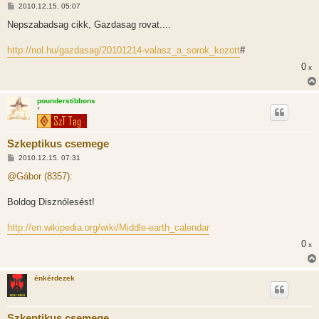
H
2010.12.15. 05:07
o
z
Nepszabadsag cikk, Gazdasag rovat....
z
á
s
http://nol.hu/gazdasag/20101214-valasz_a_sorok_kozott
#
z
ó
0
x
l
á
s
pounderstibbons
*
Szkeptikus csemege
H
2010.12.15. 07:31
o
z
@Gábor (8357):
z
á
s
Boldog Disznólesést!
z
ó
l
http://en.wikipedia.org/wiki/Middle-earth_calendar
á
s
0
x
énkérdezek
Szkeptikus csemege