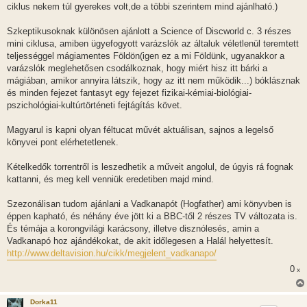
ciklus nekem túl gyerekes volt,de a többi szerintem mind ajánlható.)
Szkeptikusoknak különösen ajánlott a Science of Discworld c. 3 részes
mini ciklusa, amiben ügyefogyott varázslók az általuk véletlenül teremtett
teljességgel mágiamentes Földön(igen ez a mi Földünk, ugyanakkor a
varázslók meglehetősen csodálkoznak, hogy miért hisz itt bárki a
mágiában, amikor annyira látszik, hogy az itt nem működik...) bóklásznak
és minden fejezet fantasyt egy fejezet fizikai-kémiai-biológiai-
pszichológiai-kultúrtörténeti fejtágítás követ.
Magyarul is kapni olyan féltucat művét aktuálisan, sajnos a legelső
könyvei pont elérhetetlenek.
Kételkedők torrentről is leszedhetik a műveit angolul, de úgyis rá fognak
kattanni, és meg kell venniük eredetiben majd mind.
Szezonálisan tudom ajánlani a Vadkanapót (Hogfather) ami könyvben is
éppen kapható, és néhány éve jött ki a BBC-től 2 részes TV változata is.
És témája a korongvilági karácsony, illetve disznólesés, amin a
Vadkanapó hoz ajándékokat, de akit időlegesen a Halál helyettesít.
http://www.deltavision.hu/cikk/megjelent_vadkanapo/
0
x
Dorka11