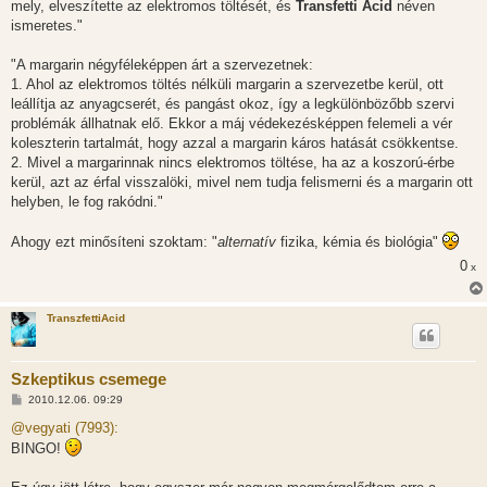
mely, elveszítette az elektromos töltését, és
Transfetti Acid
néven
ismeretes."
"A margarin négyféleképpen árt a szervezetnek:
1. Ahol az elektromos töltés nélküli margarin a szervezetbe kerül, ott
leállítja az anyagcserét, és pangást okoz, így a legkülönbözőbb szervi
problémák állhatnak elő. Ekkor a máj védekezésképpen felemeli a vér
koleszterin tartalmát, hogy azzal a margarin káros hatását csökkentse.
2. Mivel a margarinnak nincs elektromos töltése, ha az a koszorú-érbe
kerül, azt az érfal visszalöki, mivel nem tudja felismerni és a margarin ott
helyben, le fog rakódni."
Ahogy ezt minősíteni szoktam: "
alternatív
fizika, kémia és biológia"
0
x
TranszfettiAcid
Szkeptikus csemege
H
2010.12.06. 09:29
o
z
@vegyati (7993):
z
BINGO!
á
s
z