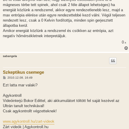
z
mágneses térbe tett spinek, ahol csak 2 féle állapot lehetséges) ha
ó
l
energiát közlünk a rendszerrel, akkor egyre rendezetlenebb lesz, majd a
á
max entrópia elérése után egyre rendezettebbé kezd válni. Végül teljesen
s
rendezett lesz, csak a 0 Kelvin fordítottja, minden spin gerjesztett
állapotba kerül.
Amikor energiát közlünk a rendszerrel és csökken az entrópia, azt
negatív hőmérsékletnek interpretáljuk.
0
x
sabangela
Szkeptikus csemege
H
2010.12.08. 16:49
o
z
Ezt latta mar valaki?
z
á
s
Agykontroll
z
Videóinterjú Bokor Edittel, aki akkumulátort töltött fel saját kezével az
ó
l
Ultrán tanult technikával!
á
Csak agykontrollt végzetteknek!
s
www.agykontroll.hu/zart-videok
Zárt videók | Agykontroll.hu