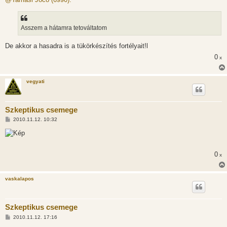
z
á
s
z
Asszem a hátamra tetováltatom
ó
l
á
De akkor a hasadra is a tükörkészítés fortélyait!l
s
0
x
vegyati
Szkeptikus csemege
H
2010.11.12. 10:32
o
z
z
á
s
0
x
z
ó
l
á
vaskalapos
s
Szkeptikus csemege
H
2010.11.12. 17:16
o