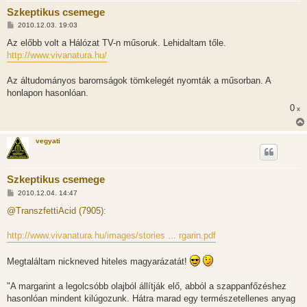
Szkeptikus csemege
H
2010.12.03. 19:03
o
z
Az előbb volt a Hálózat TV-n műsoruk. Lehidaltam tőle.
z
http://www.vivanatura.hu/
á
s
z
Az áltudományos baromságok tömkelegét nyomták a műsorban. A
ó
l
honlapon hasonlóan.
á
s
0
x
vegyati
Szkeptikus csemege
H
2010.12.04. 14:47
o
z
@TranszfettiAcid (7905):
z
á
s
http://www.vivanatura.hu/images/stories ... rgarin.pdf
z
ó
l
Megtaláltam nickneved hiteles magyarázatát!
á
s
"A margarint a legolcsóbb olajból állítják elő, abból a szappanfőzéshez
hasonlóan mindent kilúgozunk. Hátra marad egy természetellenes anyag