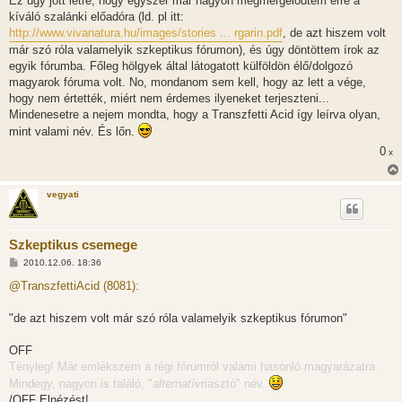
Ez úgy jött létre, hogy egyszer már nagyon megmérgelődtem erre a
ó
l
kíváló szalánki előadóra (ld. pl itt:
á
http://www.vivanatura.hu/images/stories ... rgarin.pdf
, de azt hiszem volt
s
már szó róla valamelyik szkeptikus fórumon), és úgy döntöttem írok az
egyik fórumba. Főleg hölgyek által látogatott külföldön élő/dolgozó
magyarok fóruma volt. No, mondanom sem kell, hogy az lett a vége,
hogy nem értették, miért nem érdemes ilyeneket terjeszteni...
Mindenesetre a nejem mondta, hogy a Transzfetti Acid így leírva olyan,
mint valami név. És lőn.
0
x
vegyati
Szkeptikus csemege
H
2010.12.06. 18:36
o
z
@TranszfettiAcid (8081):
z
á
s
"de azt hiszem volt már szó róla valamelyik szkeptikus fórumon"
z
ó
l
OFF
á
Tényleg! Már emlékszem a régi fórumról valami hasonló magyarázatra.
s
Mindegy, nagyon is találó, "
alternatív
riasztó" név.
/OFF Elnézést!