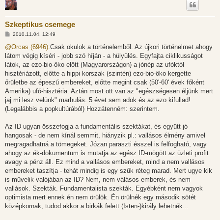
Szkeptikus csemege
H
2010.11.04. 12:49
o
z
@Orcas (6946):
Csak okulok a történelemből. Az újkori történelmet ahogy
z
látom végig kíséri - jobb szó híján - a hülyülés. Egyfajta ciklikusságot
á
s
látok, az ezo-bio-öko előtt (Magyarországon) a jónép az ufóktól
z
hisztériázott, előtte a hippi korszak (szintén) ezo-bio-öko kergette
ó
l
őrületbe az épeszű embereket, előtte megint csak (50'-60' évek főként
á
Amerika) ufó-hisztéria. Aztán most ott van az "egészségesen éljünk mert
s
jaj mi lesz velünk" marhulás. 5 évet sem adok és az ezo kifullad!
(Legalábbis a popkultúrából) Hozzátenném: szerintem.
Az ID ugyan összefogja a fundamentális szektákat, és együtt jó
hangosak - de nem kínál semmit, hiányzik pl.: vallásos élmény amivel
megragadhatná a tömegeket. Józan paraszti ésszel is felfogható, vagy
ahogy az ék-dokumentum is mutatja az egész ID-mögött az üzleti profit
avagy a pénz áll. Ez mind a vallásos embereket, mind a nem vallásos
embereket taszítja - tehát mindig is egy szűk réteg marad. Mert ugye kik
is művelik valójában az ID? Nem, nem válásos emberek, és nem
vallások. Szekták. Fundamentalista szekták. Egyébként nem vagyok
optimista mert ennek én nem örülök. Én örülnék egy második sötét
középkornak, tudod akkor a birkák felett (Isten-)király lehetnék...