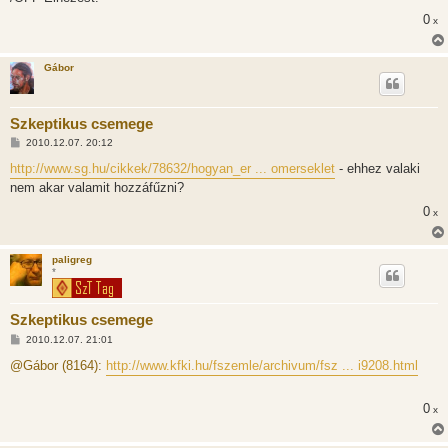
0
x
Gábor
Szkeptikus csemege
H
2010.12.07. 20:12
o
z
http://www.sg.hu/cikkek/78632/hogyan_er ... omerseklet
- ehhez valaki
z
nem akar valamit hozzáfűzni?
á
s
0
x
z
ó
l
á
paligreg
s
*
Szkeptikus csemege
H
2010.12.07. 21:01
o
z
@Gábor (8164):
http://www.kfki.hu/fszemle/archivum/fsz ... i9208.html
z
á
s
0
x
z
ó
l
á