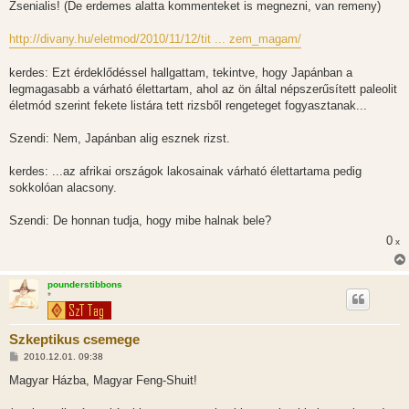
z
Zsenialis! (De erdemes alatta kommenteket is megnezni, van remeny)
z
á
s
http://divany.hu/eletmod/2010/11/12/tit ... zem_magam/
z
ó
l
kerdes: Ezt érdeklődéssel hallgattam, tekintve, hogy Japánban a
á
legmagasabb a várható élettartam, ahol az ön által népszerűsített paleolit
s
életmód szerint fekete listára tett rizsből rengeteget fogyasztanak...
Szendi: Nem, Japánban alig esznek rizst.
kerdes: ...az afrikai országok lakosainak várható élettartama pedig
sokkolóan alacsony.
Szendi: De honnan tudja, hogy mibe halnak bele?
0
x
pounderstibbons
*
Szkeptikus csemege
H
2010.12.01. 09:38
o
z
Magyar Házba, Magyar Feng-Shuit!
z
á