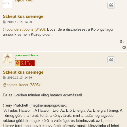
sajnos_kacat
s
Szkeptikus csemege
H
2010.12.15. 14:20
o
z
@pounderstibbons (8493):
Bocs, de a disznolesest a Korongvilagon
z
unneplik es nem Kozepfolden.
á
s
0
x
z
ó
l
á
pounderstibbons
s
*
Szkeptikus csemege
H
2010.12.15. 14:29
o
z
@sajnos_kacat (8505):
z
á
s
De az L-térben minden világ határos egymással!
z
ó
l
(Terry Pratchett (még)nemrajongóknak:
á
"A Tudás Hatalom. A Hatalom Erő. Az Erő Energia. Az Energia Tömeg. A
s
Tömeg görbíti a Teret, tehát a könyvtárak, mint a tudás legnagyobb
raktárai görbítik maguk körül a valóságot és létrehozzák az L, mint
Library-teret, ahol egyik könyvtárból bármely másik könyvtárba el lehet