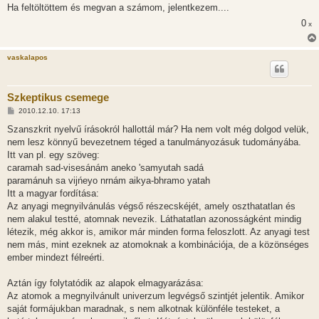
Ha feltöltöttem és megvan a számom, jelentkezem....
0
x
vaskalapos
Szkeptikus csemege
H
2010.12.10. 17:13
o
z
Szanszkrit nyelvű írásokról hallottál már? Ha nem volt még dolgod velük,
z
nem lesz könnyű bevezetnem téged a tanulmányozásuk tudományába.
á
s
Itt van pl. egy szöveg:
z
caramah sad-visesánám aneko 'samyutah sadá
ó
l
paramánuh sa vijńeyo nrnám aikya-bhramo yatah
á
Itt a magyar fordítása:
s
Az anyagi megnyilvánulás végső részecskéjét, amely oszthatatlan és
nem alakul testté, atomnak nevezik. Láthatatlan azonosságként mindig
létezik, még akkor is, amikor már minden forma feloszlott. Az anyagi test
nem más, mint ezeknek az atomoknak a kombinációja, de a közönséges
ember mindezt félreérti.
Aztán így folytatódik az alapok elmagyarázása:
Az atomok a megnyilvánult univerzum legvégső szintjét jelentik. Amikor
saját formájukban maradnak, s nem alkotnak különféle testeket, a