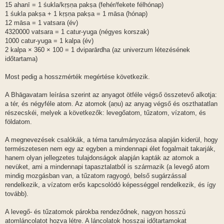
15 ahanī = 1 śukla/kṛṣṇa pakṣa (fehér/fekete félhónap)
1 śukla pakṣa + 1 kṛṣṇa pakṣa = 1 māsa (hónap)
12 māsa = 1 vatsara (év)
4320000 vatsara = 1 catur-yuga (négyes korszak)
1000 catur-yuga = 1 kalpa (év)
2 kalpa × 360 × 100 = 1 dviparārdha (az univerzum létezésének
időtartama)
Most pedig a hosszmérték megértése következik.
A Bhāgavatam leírása szerint az anyagot ötféle végső összetevő alkotja:
a tér, és négyféle atom. Az atomok (aṇu) az anyag végső és oszthatatlan
részecskéi, melyek a következők: levegőatom, tűzatom, vízatom, és
földatom.
A megnevezések csalókák, a téma tanulmányozása alapján kiderül, hogy
természetesen nem egy az egyben a mindennapi élet fogalmait takarják,
hanem olyan jellegzetes tulajdonságok alapján kapták az atomok a
nevüket, ami a mindennapi tapasztalatból is származik (a levegő atom
mindig mozgásban van, a tűzatom ragyogó, belső sugárzással
rendelkezik, a vízatom erős kapcsolódó képességgel rendelkezik, és így
tovább).
A levegő- és tűzatomok párokba rendeződnek, nagyon hosszú
atomláncolatot hozva létre. A láncolatok hosszai időtartamokat