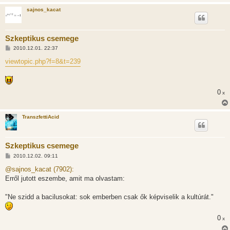
á
sajnos_kacat
s
Szkeptikus csemege
H
2010.12.01. 22:37
o
z
viewtopic.php?f=8&t=239
z
á
s
z
ó
0
x
l
á
s
TranszfettiAcid
Szkeptikus csemege
H
2010.12.02. 09:11
o
z
@sajnos_kacat (7902):
z
Erről jutott eszembe, amit ma olvastam:
á
s
z
"Ne szidd a bacilusokat: sok emberben csak ők képviselik a kultúrát."
ó
l
á
s
0
x