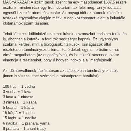
MAGYARÁZAT: A számítások szerint ha egy másodpercet 1687,5 részre
osztunk, minden rész egy truti időtartamnak felel meg. Ennyi idő alatt
egyesül tizenkét atomi részecske. Az anyagi időt az atomok különféle
testekké egyesülése alapján mérik. A nap középpontot jelent a különféle
időtartamok számításában.
Tehát léteznek különböző szakmai írások a szanszkrit irodalom területén
is, ahonnan a kutatók, a fordítók segítséget kapnak. Ez ugyanolyan
szakmai kérdés, mint a biológusok, fizikusok, csillagászok által
részletesen tanulmányozott téma. Ha érdekel, egy ismerősöm e-mail
címét megadhatom (az engedélyével), és ha sikerül rávenned, akkor
elmondja a részleteket, hogy ő hogyan indokolja a "megfejtéseit".
Az időintervallumok táblázatosan az alábbiakban tanulmányozhatók
(innen is vissza lehet számolni a másodpercre átváltást):
100 truṭi = 1 vedha
3 vedha = 1 lava
3 lava = 1 nimeṣa
3 nimeṣa = 1 kṣaṇa
5 kṣaṇa = 1 kāṣṭā
15 kāṣṭā = 1 laghu
15 laghu = 1 nāḍikā
6 nāḍikā = 1 prahara, yāma
8 prahara = 1 ahanī (nap)