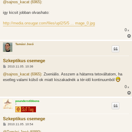
z
@sajnos_kacat (6965):
z
á
s
igy kicsit jobban olvashato:
z
ó
l
http://media.onsugar.com/files/upl2/5/5 ... mage_0.jpg
á
s
0
x
Tamási Jocó
Szkeptikus csemege
H
2010.11.05. 10:36
o
z
@sajnos_kacat (6965):
Zseniális. Asszem a hátamra tetováltatom, ha
z
esetleg valami külső ok miatt kiszakadnék a tér-idő kontinuumból
á
s
0
x
z
ó
l
á
pounderstibbons
s
*
Szkeptikus csemege
H
2010.11.05. 10:54
o
z
@Tamási Jocó (6990):