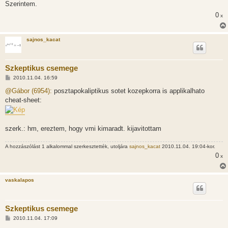
Szerintem.
0
x
sajnos_kacat
Szkeptikus csemege
H
2010.11.04. 16:59
o
z
@Gábor (6954):
posztapokaliptikus sotet kozepkorra is applikalhato
z
cheat-sheet:
á
s
z
ó
l
szerk.: hm, ereztem, hogy vmi kimaradt. kijavitottam
á
s
A hozzászólást 1 alkalommal szerkesztették, utoljára
sajnos_kacat
2010.11.04. 19:04-kor.
0
x
vaskalapos
Szkeptikus csemege
H
2010.11.04. 17:09
o