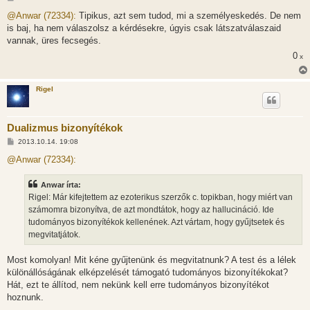
o
z
@Anwar (72334):
Tipikus, azt sem tudod, mi a személyeskedés. De nem
z
is baj, ha nem válaszolsz a kérdésekre, úgyis csak látszatválaszaid
á
s
vannak, üres fecsegés.
z
0
ó
x
l
á
s
Rigel
Dualizmus bizonyítékok
H
2013.10.14. 19:08
o
z
@Anwar (72334):
z
á
s
Anwar írta:
z
Rigel: Már kifejtettem az ezoterikus szerzők c. topikban, hogy miért van
ó
l
számomra bizonyítva, de azt mondtátok, hogy az hallucináció. Ide
á
tudományos bizonyítékok kellenének. Azt vártam, hogy gyűjtsetek és
s
megvitatjátok.
Most komolyan! Mit kéne gyűjtenünk és megvitatnunk? A test és a lélek
különállóságának elképzelését támogató tudományos bizonyítékokat?
Hát, ezt te állítod, nem nekünk kell erre tudományos bizonyítékot
hoznunk.