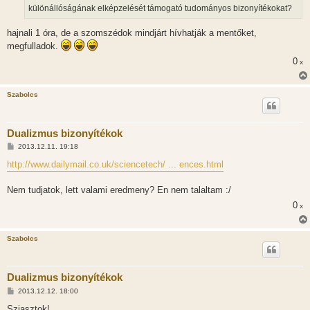
l
különállóságának elképzelését támogató tudományos bizonyítékokat?
á
s
hajnali 1 óra, de a szomszédok mindjárt hívhatják a mentőket,
megfulladok.
0
x
Szabolcs
Dualizmus bizonyítékok
H
2013.12.11. 19:18
o
z
http://www.dailymail.co.uk/sciencetech/ ... ences.html
z
á
s
Nem tudjatok, lett valami eredmeny? En nem talaltam :/
z
ó
0
x
l
á
s
Szabolcs
Dualizmus bizonyítékok
H
2013.12.12. 18:00
o
z
Sziasztok!