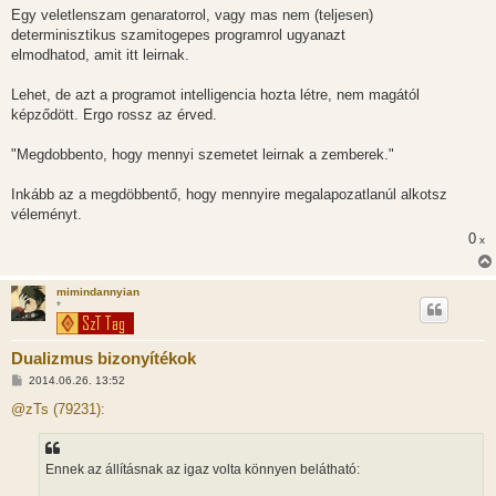
Egy veletlenszam genaratorrol, vagy mas nem (teljesen)
determinisztikus szamitogepes programrol ugyanazt
elmodhatod, amit itt leirnak.
Lehet, de azt a programot intelligencia hozta létre, nem magától
képződött. Ergo rossz az érved.
"Megdobbento, hogy mennyi szemetet leirnak a zemberek."
Inkább az a megdöbbentő, hogy mennyire megalapozatlanúl alkotsz
véleményt.
0
x
mimindannyian
*
Dualizmus bizonyítékok
H
2014.06.26. 13:52
o
z
@zTs (79231):
z
á
s
z
Ennek az állításnak az igaz volta könnyen belátható:
ó
l