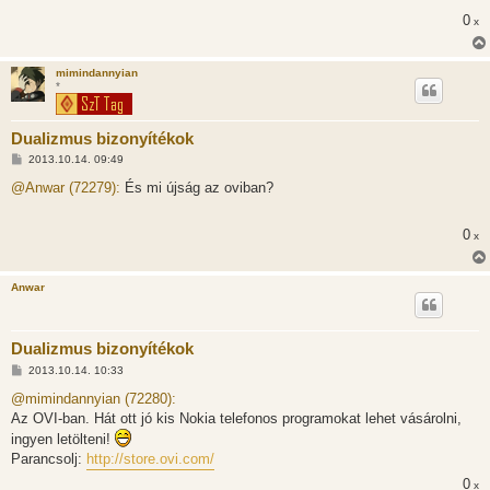
s
0
x
z
ó
l
á
mimindannyian
s
*
Dualizmus bizonyítékok
H
2013.10.14. 09:49
o
z
@Anwar (72279):
És mi újság az oviban?
z
á
s
0
x
z
ó
l
á
Anwar
s
Dualizmus bizonyítékok
H
2013.10.14. 10:33
o
z
@mimindannyian (72280):
z
Az OVI-ban. Hát ott jó kis Nokia telefonos programokat lehet vásárolni,
á
s
ingyen letölteni!
z
Parancsolj:
http://store.ovi.com/
ó
l
0
x
á