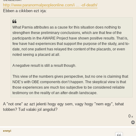
z
http://www.paranormalpeopleonline.com/i ... -of-death/
á
s
Ebben a cikkben ezt irja:
z
ó
l
á
What Parnia attributes as a cause for this situation does nothing to
s
strengthen these preliminary conclusions, which are that few of the
participants in the AWARE Project have shown positive results. That is,
few have had experiences that support the purpose of the study, and to-
date, not one patient has relayed the content of the placards, or even
noted seeing a placard at all.
A negative result is still a result though.
This view of the numbers gives perspective, but no one is claiming that
NDE’s with OBE components don’t happen. The skeptical view is that
those experiences are much too subjective to be considered reliable
testimony on the reality of an after-death landscape.
A "not one" az azt jelenti hogy egy sem, vagy hogy "nem egy", tehat
tobben? Tud valaki jol angolul?
0
x
ennyi