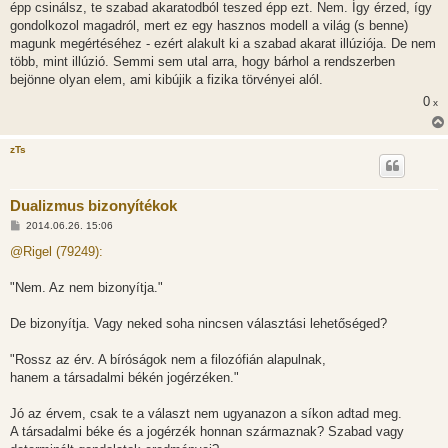
épp csinálsz, te szabad akaratodból teszed épp ezt. Nem. Így érzed, így
gondolkozol magadról, mert ez egy hasznos modell a világ (s benne)
magunk megértéséhez - ezért alakult ki a szabad akarat illúziója. De nem
több, mint illúzió. Semmi sem utal arra, hogy bárhol a rendszerben
bejönne olyan elem, ami kibújik a fizika törvényei alól.
0
x
zTs
Dualizmus bizonyítékok
H
2014.06.26. 15:06
o
z
@Rigel (79249):
z
á
s
"Nem. Az nem bizonyítja."
z
ó
l
De bizonyítja. Vagy neked soha nincsen választási lehetőséged?
á
s
"Rossz az érv. A bíróságok nem a filozófián alapulnak,
hanem a társadalmi békén jogérzéken."
Jó az érvem, csak te a választ nem ugyanazon a síkon adtad meg.
A társadalmi béke és a jogérzék honnan származnak? Szabad vagy