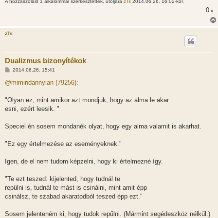
A hozzászólást 1 alkalommal szerkesztették, utoljára
zTs
2014.06.26. 16:02-kor.
0
x
zTs
Dualizmus bizonyítékok
H
2014.06.26. 15:41
o
z
@mimindannyian (79256):
z
á
s
"Olyan ez, mint amikor azt mondjuk, hogy az alma le akar
z
esni, ezért leesik. "
ó
l
á
Speciel én sosem mondanék olyat, hogy egy alma valamit is akarhat.
s
"Ez egy értelmezése az eseményeknek."
Igen, de el nem tudom képzelni, hogy ki értelmezné így.
"Te ezt teszed: kijelented, hogy tudnál te
repülni is, tudnál te mást is csinálni, mint amit épp
csinálsz, te szabad akaratodból teszed épp ezt."
Sosem jelenteném ki, hogy tudok repűlni. (Mármint segédeszköz nélkűl.)