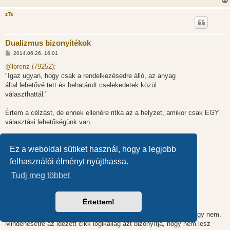
zTs
Dualizmus bizonyítékok
H
2014.06.26. 16:01
o
z
@lorenz (79252):
z
"Igaz ugyan, hogy csak a rendelkezésedre álló, az anyag
á
s
által lehetővé tett és behatárolt cselekedetek közül
z
választhattál."
ó
l
á
Értem a célzást, de ennek ellenére ritka az a helyzet, amikor csak EGY
s
választási lehetőségünk van.
"Hiába döntenél úgy például, hogy te szeretnél hirtelen
Ez a weboldal sütiket használ, hogy a legjobb
egy másik naprendszerben materializálódni."
felhasználói élményt nyújthassa.
Ez mire példa? A józan ész elvesztésére?
Tudj meg többet
"És már hogy a fenébe ne lenne a gondolkodás egy anyagi
folyamat, mikor anyag nélkül gondolkodni sem tudnál."
Értettem!
Ez csak egy feltételezés, mely a jövőben vagy igazolva lesz, vagy nem.
Mindenesetre az idézett cikk logikailag azt bizonyítja, hogy nem lesz