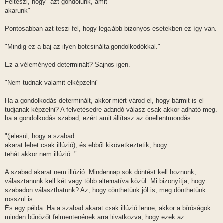
Felteszi, hogy "azt gondolunk, amit
á
s
akarunk"
z
ó
l
Pontosabban azt teszi fel, hogy legalább bizonyos esetekben ez így van.
á
s
"Mindig ez a baj az ilyen botcsinálta gondolkodókkal."
Ez a véleményed determinált? Sajnos igen.
"Nem tudnak valamit elképzelni"
Ha a gondolkodás determinált, akkor miért várod el, hogy bármit is el
tudjanak képzelni? A felvetésedre adandó válasz csak akkor adható meg,
ha a gondolkodás szabad, ezért amit állítasz az önellentmondás.
"(jelesül, hogy a szabad
akarat lehet csak illúzió), és ebből kikövetkeztetik, hogy
tehát akkor nem illúzió. "
A szabad akarat nem illúzió. Mindennap sok döntést kell hoznunk,
választanunk kell két vagy több alternatíva közül. Mi bizonyítja, hogy
szabadon választhatunk? Az, hogy dönthetünk jól is, meg dönthetünk
rosszul is.
És egy példa: Ha a szabad akarat csak illúzió lenne, akkor a bíróságok
minden bűnözőt felmentenének arra hivatkozva, hogy ezek az