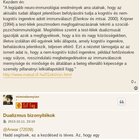
Kezdem én:
"A legújabb neuro-immunológiai eredmények arra utalnak, hogy az
aktuális tudati állapot jelentősen befolyásolni tudja a kognitív és nem-
kognitív ingerekre adott immunválaszt (Elenkov és mtsai. 2000). Kripner
(1994) a test-lélek posztmodern megfogalmazásának tekinti a szociál-
pszichoimmunológiát. Megítélése szerint a test-lélek dualizmusát
igazolják azok a megfigyelések, hogy a kis és nagy közösségekben,
illetve izoláltan élő egyének lelki állapota, amely kognitív ingerekre,
behatásokra jelentkezik, teljesen eltérő. Ezt a nézetet támogatja az az
ismert adat is, hogy a nem-kognitív külső ingerekre, például fertőzésekre
vagy súlyos, rosszindulatú megbetegedésekre az immunválaszok
mennyisége és minősége és általában a beteg ellenálló képessége a
személy pillanatnyi lelkiállapotától függ."
http://www.matud.iif.hu/01okt/vizi.html
0
x
mimindannyian
*
Dualizmus bizonyítékok
H
2013.10.11. 23:10
o
z
@Anwar (72039):
z
Hadd segítsek, ez a kezdésed is téves. Az, hogy egy
á