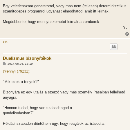
Egy veletlenszam genaratorrol, vagy mas nem (teljesen) determinisztikus
szamitogepes programrol ugyanazt elmodhatod, amit itt leirnak.
Megdobbento, hogy mennyi szemetet leirnak a zemberek.
0
x
zTs
Dualizmus bizonyítékok
H
2014.06.26. 13:19
o
z
@ennyi (79232):
z
á
s
"Mik ezek a tenyek?"
z
ó
l
Bizonyára ez egy utalás a szerző vagy más személy írásaiban fellelhető
á
anyagra.
s
"Honnan tudod, hogy van szabadsagod a
gondolkodasban?"
Például szabadon döntöttem úgy, hogy reagálok az írásodra.