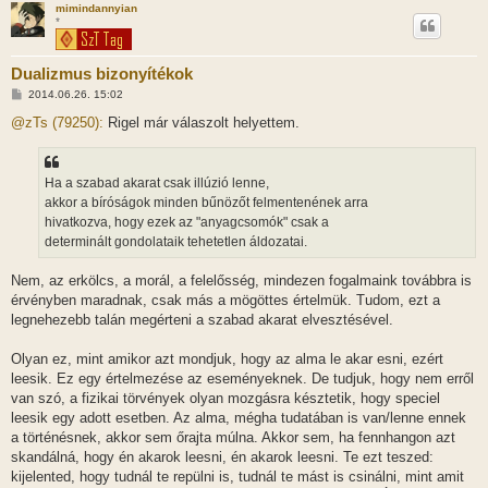
mimindannyian
*
Dualizmus bizonyítékok
H
2014.06.26. 15:02
o
z
@zTs (79250):
Rigel már válaszolt helyettem.
z
á
s
z
Ha a szabad akarat csak illúzió lenne,
ó
l
akkor a bíróságok minden bűnözőt felmentenének arra
á
hivatkozva, hogy ezek az "anyagcsomók" csak a
s
determinált gondolataik tehetetlen áldozatai.
Nem, az erkölcs, a morál, a felelősség, mindezen fogalmaink továbbra is
érvényben maradnak, csak más a mögöttes értelmük. Tudom, ezt a
legnehezebb talán megérteni a szabad akarat elvesztésével.
Olyan ez, mint amikor azt mondjuk, hogy az alma le akar esni, ezért
leesik. Ez egy értelmezése az eseményeknek. De tudjuk, hogy nem erről
van szó, a fizikai törvények olyan mozgásra késztetik, hogy speciel
leesik egy adott esetben. Az alma, mégha tudatában is van/lenne ennek
a történésnek, akkor sem őrajta múlna. Akkor sem, ha fennhangon azt
skandálná, hogy én akarok leesni, én akarok leesni. Te ezt teszed:
kijelented, hogy tudnál te repülni is, tudnál te mást is csinálni, mint amit