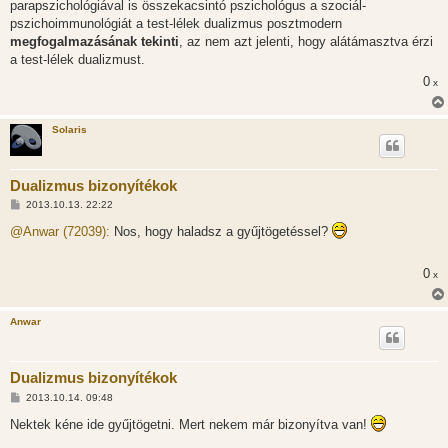
s
parapszichológiával is összekacsintó pszichológus a szociál-
z
pszichoimmunológiát a test-lélek dualizmus posztmodern
ó
l
megfogalmazásának tekinti
, az nem azt jelenti, hogy alátámasztva érzi
á
a test-lélek dualizmust.
s
0
x
Solaris
Dualizmus bizonyítékok
H
2013.10.13. 22:22
o
z
@Anwar (72039):
Nos, hogy haladsz a gyűjtögetéssel?
z
á
s
0
x
z
ó
l
á
Anwar
s
Dualizmus bizonyítékok
H
2013.10.14. 09:48
o
z
Nektek kéne ide gyűjtögetni. Mert nekem már bizonyítva van!
z
á