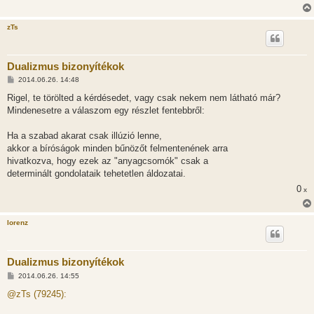
zTs
Dualizmus bizonyítékok
H
2014.06.26. 14:48
o
z
Rigel, te törölted a kérdésedet, vagy csak nekem nem látható már?
z
Mindenesetre a válaszom egy részlet fentebbről:
á
s
z
Ha a szabad akarat csak illúzió lenne,
ó
l
akkor a bíróságok minden bűnözőt felmentenének arra
á
hivatkozva, hogy ezek az "anyagcsomók" csak a
s
determinált gondolataik tehetetlen áldozatai.
0
x
lorenz
Dualizmus bizonyítékok
H
2014.06.26. 14:55
o
z
@zTs (79245):
z
á