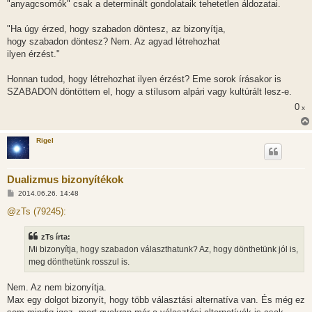
"anyagcsomók" csak a determinált gondolataik tehetetlen áldozatai.
"Ha úgy érzed, hogy szabadon döntesz, az bizonyítja,
hogy szabadon döntesz? Nem. Az agyad létrehozhat
ilyen érzést."
Honnan tudod, hogy létrehozhat ilyen érzést? Eme sorok írásakor is
SZABADON döntöttem el, hogy a stílusom alpári vagy kultúrált lesz-e.
0
x
Rigel
Dualizmus bizonyítékok
H
2014.06.26. 14:48
o
z
@zTs (79245):
z
á
s
zTs írta:
z
Mi bizonyítja, hogy szabadon választhatunk? Az, hogy dönthetünk jól is,
ó
l
meg dönthetünk rosszul is.
á
s
Nem. Az nem bizonyítja.
Max egy dolgot bizonyít, hogy több választási alternatíva van. És még ez