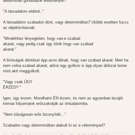
determinált gondolatok eredményei?
"A társadalom eldönti.."
A társadalom szabadon dönt, vagy determináltan? Utóbbi esetben fuccs
az objektivitásnak.
"Mindehhez lényegtelen, hogy van-e szabad
akarat, vagy pedig csak úgy tűnik hogy van szabad
akarat."
A bíróságok döntései épp azon állnak, hogy van szabad akarat. Mert ha
nem volna szabad akarat, akkor egy gyilkos is épp olyan áldozat lenne
mint akit meggyilkolt.
"Vagy csak ÚGY
ÉRZED? "
Igen, úgy érzem. Mondhatni ÉN érzem, és nem az agyamban lezajló
kémiai folyamatok erőszakolják az öntudatomba.
"Nem túlságosan erős bizonyíték..."
Szabadon vagy determináltan alakult ki ez a véleményed?