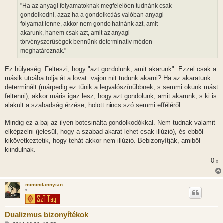
á
"Ha az anyagi folyamatoknak megfelelően tudnánk csak
s
gondolkodni, azaz ha a gondolkodás valóban anyagi
folyamat lenne, akkor nem gondolhatnánk azt, amit
akarunk, hanem csak azt, amit az anyagi
törvényszerűségek bennünk determinatív módon
meghatároznak."
Ez hülyeség. Felteszi, hogy "azt gondolunk, amit akarunk". Ezzel csak a
másik utcába tolja át a lovat: vajon mit tudunk akarni? Ha az akaratunk
determinált (márpedig ez tűnik a legvalószínűbbnek, s semmi okunk mást
feltenni), akkor máris igaz lesz, hogy azt gondolunk, amit akarunk, s ki is
alakult a szabadság érzése, holott nincs szó semmi efféléről.
Mindig ez a baj az ilyen botcsinálta gondolkodókkal. Nem tudnak valamit
elképzelni (jelesül, hogy a szabad akarat lehet csak illúzió), és ebből
kikövetkeztetik, hogy tehát akkor nem illúzió. Bebizonyítják, amiből
kiindulnak.
0
x
mimindannyian
*
Dualizmus bizonyítékok