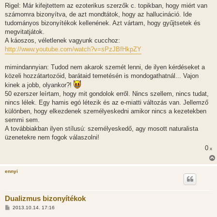
z
Rigel: Már kifejtettem az ezoterikus szerzők c. topikban, hogy miért van
z
számomra bizonyítva, de azt mondtátok, hogy az hallucináció. Ide
á
s
tudományos bizonyítékok kellenének. Azt vártam, hogy gyűjtsetek és
z
megvitatjátok.
ó
l
A káoszos, véletlenek vagyunk cucchoz:
á
http://www.youtube.com/watch?v=sPzJBfHkpZY
s
mimindannyian: Tudod nem akarok szemét lenni, de ilyen kérdéseket a
közeli hozzátartozóid, barátaid temetésén is mondogathatnál... Vajon
kinek a jobb, olyankor?!
50 ezerszer leírtam, hogy mit gondolok erről. Nincs szellem, nincs tudat,
nincs lélek. Egy hamis egó létezik és az e-miatti változás van. Jellemző
különben, hogy elkezdenek személyeskedni amikor nincs a kezetekben
semmi sem.
A továbbiakban ilyen stílusú: személyeskedő, agy mosott naturalista
üzenetekre nem fogok válaszolni!
0
x
ennyi
Dualizmus bizonyítékok
H
2013.10.14. 17:16
o