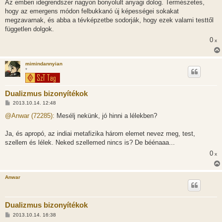
Az emberi idegrendszer nagyon bonyolult anyagi dolog. Természetes,
hogy az emergens módon felbukkanó új képességei sokakat
megzavarnak, és abba a tévképzetbe sodorják, hogy ezek valami testtől
független dolgok.
0
x
mimindannyian
*
Dualizmus bizonyítékok
H
2013.10.14. 12:48
o
z
@Anwar (72285):
Mesélj nekünk, jó hinni a lélekben?
z
á
s
Ja, és apropó, az indiai metafizika három elemet nevez meg, test,
z
szellem és lélek. Neked szellemed nincs is? De béénaaa...
ó
l
0
x
á
s
Anwar
Dualizmus bizonyítékok
H
2013.10.14. 16:38
o