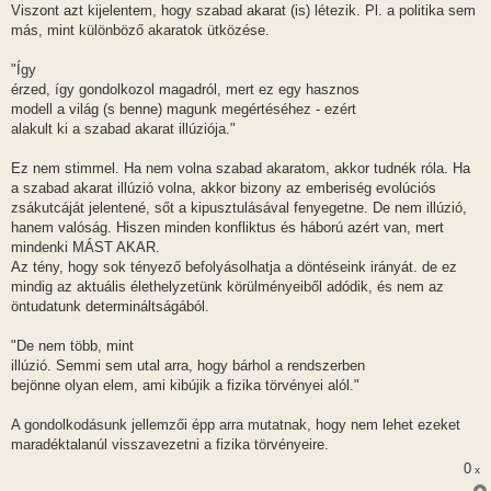
Viszont azt kijelentem, hogy szabad akarat (is) létezik. Pl. a politika sem
más, mint különböző akaratok ütközése.
"Így
érzed, így gondolkozol magadról, mert ez egy hasznos
modell a világ (s benne) magunk megértéséhez - ezért
alakult ki a szabad akarat illúziója."
Ez nem stimmel. Ha nem volna szabad akaratom, akkor tudnék róla. Ha
a szabad akarat illúzió volna, akkor bizony az emberiség evolúciós
zsákutcáját jelentené, sőt a kipusztulásával fenyegetne. De nem illúzió,
hanem valóság. Hiszen minden konfliktus és háború azért van, mert
mindenki MÁST AKAR.
Az tény, hogy sok tényező befolyásolhatja a döntéseink irányát. de ez
mindig az aktuális élethelyzetünk körülményeiből adódik, és nem az
öntudatunk determináltságából.
"De nem több, mint
illúzió. Semmi sem utal arra, hogy bárhol a rendszerben
bejönne olyan elem, ami kibújik a fizika törvényei alól."
A gondolkodásunk jellemzői épp arra mutatnak, hogy nem lehet ezeket
maradéktalanúl visszavezetni a fizika törvényeire.
0
x