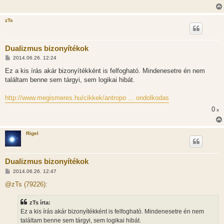
zTs
Dualizmus bizonyítékok
H
2014.06.26. 12:24
o
z
Ez a kis írás akár bizonyítékként is felfogható. Mindenesetre én nem
z
találtam benne sem tárgyi, sem logikai hibát.
á
s
z
http://www.megismeres.hu/cikkek/antropo ... ondolkodas
ó
l
0
x
á
s
Rigel
Dualizmus bizonyítékok
H
2014.06.26. 12:47
o
z
@zTs (79226):
z
á
s
zTs írta:
z
Ez a kis írás akár bizonyítékként is felfogható. Mindenesetre én nem
ó
l
találtam benne sem tárgyi, sem logikai hibát.