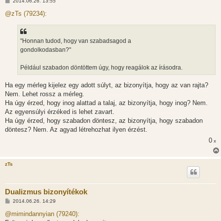
H
2014.06.26. 13:55
o
z
@zTs (79234):
z
á
s
z
"Honnan tudod, hogy van szabadsagod a
ó
l
gondolkodasban?"
á
s
Például szabadon döntöttem úgy, hogy reagálok az írásodra.
Ha egy mérleg kijelez egy adott súlyt, az bizonyítja, hogy az van rajta?
Nem. Lehet rossz a mérleg.
Ha úgy érzed, hogy inog alattad a talaj, az bizonyítja, hogy inog? Nem.
Az egyensúlyi érzéked is lehet zavart.
Ha úgy érzed, hogy szabadon döntesz, az bizonyítja, hogy szabadon
döntesz? Nem. Az agyad létrehozhat ilyen érzést.
0
x
zTs
Dualizmus bizonyítékok
H
2014.06.26. 14:29
o
z
@mimindannyian (79240):
z