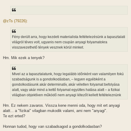
o
z
z
á
s
z
@zTs (79226):
ó
l
á
s
Fény derült arra, hogy kezdeti materialista feltételezésünk a tapasztalati
világról téves volt, ugyanis nem csupán anyagi folyamatokra
visszavezethető tények vesznek körül minket.
Hm. Mik ezek a tenyek?
Mivel az a tapasztalatunk, hogy legalább időnként van valamilyen fokú
szabadságunk is a gondolkodásban, – legyen egyébként a
gondolkodásunk akár determinatív, akár véletlen folyamat befolyása
alatt, vagy akár mind a kettő folyamat együttes hatása alatt – a fizikai
világban objektíven működő nem anyagi létezőt kellett feltételeznünk
Hm. Ez nekem zavaros. Vissza kene menni oda, hogy mit ert anyagi
alatt... a "fizikai" vilagban mukodik valami, ami nem "anyagi".
Te ezt erted?
Honnan tudod, hogy van szabadsagod a gondolkodasban?