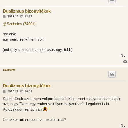
Dualizmus bizonyítékok
H
2013.12.12. 18:37
o
z
@Szabolcs (74901):
z
á
s
not one:
z
egy sem, senki nem volt
ó
l
á
(not only one lenne a nem csak egy, tobb)
s
0
x
Szabolcs
Dualizmus bizonyítékok
H
2013.12.12. 18:39
o
z
Koszi. Csak azert nem voltam benne biztos, mert magyarul hasznaljuk
z
azt, hogy "Nem egy ember volt ilyen helyzetben". Legalabb is itt
á
s
Kolozsvaron ez igy van
z
ó
l
De akkor mit ert positive results alatt?
á
s
0
x