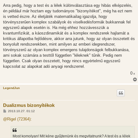
Arra pedig, hogy a test és a lélek különválasztása egy hibás elképzelés,
én például már hoztam egy tudományos "bizonyítékot", még ha ezt nem
is vetted észre. Az életjáték matematikailag igazolja, hogy
törvényszerűen komplex szabályok és viselkedésformák bukkannak fel
egyszerű alapok esetén is. Ha még ehhez hozzávesszük a
kvantumfizikát, a káoszdinamikát és a komplex rendszerek hajlamát a
kritikus állapotba fejlődésre, akkor arra jutunk, hogy az olyan összetett és
bonyolult rendszerekben, mint amilyen az emberi idegrendszer,
törvényszerű az olyan komplex emergens tulajdonságok felbukkanása,
ami sokak számára a testtől független "léleknek" tűnik. Pedig nem
független. Csak olyan összetett, hogy nincs egyértelmű egyszerű
kapcsolat az alapokat adó anyagi rendszerrel.
0
x
LegendJun
Dualizmus bizonyítékok
H
2013.10.27. 01:12
o
z
@Rigel (72364):
z
á
s
z
Most komolyan! Mit kéne gyűjtenünk és megvitatnunk? A test és a lélek
ó