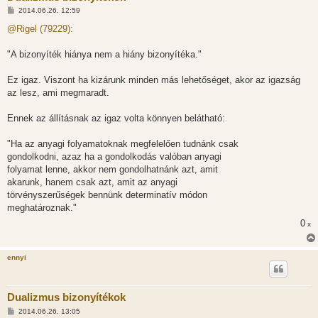
H
2014.06.26. 12:59
o
z
@Rigel (79229):
z
á
s
"A bizonyíték hiánya nem a hiány bizonyítéka."
z
ó
l
Ez igaz. Viszont ha kizárunk minden más lehetőséget, akor az igazság
á
az lesz, ami megmaradt.
s
Ennek az állításnak az igaz volta könnyen belátható:
"Ha az anyagi folyamatoknak megfelelően tudnánk csak
gondolkodni, azaz ha a gondolkodás valóban anyagi
folyamat lenne, akkor nem gondolhatnánk azt, amit
akarunk, hanem csak azt, amit az anyagi
törvényszerűségek bennünk determinatív módon
meghatároznak."
0
x
ennyi
Dualizmus bizonyítékok
H
2014.06.26. 13:05