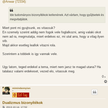
z
@Anwar (72334):
z
á
s
z
Ide tudományos bizonyítékok kellenének. Azt vártam, hogy gyűjtsetek és
ó
l
megvitatjátok.
á
s
Miert pont mi gyujtsunk, es vitassuk?
En szemely szerint addig nem fogok vele foglalkozni, amig valaki okot
nem ad ra, megmutatja, miert erdekes ez, mi utal arra, hogy a vilag ilyen
stb.
Majd akkor esetleg leallok vitazni rola.
Szerintem a tobbiek is igy vannak vele.
Ugy latom, teged erdekel a tema, miert nem jarsz te magad utana? Ha
talalasz valami erdekeset, vezed elo, vitassuk meg.
0
x
mimindannyian
*
Dualizmus bizonyítékok
H
2013.10.14. 17:52