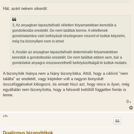
á
s
Hát, azért nekem sikerült:
3, Az anyagban tapasztalható véletlen folyamatokban kerestük a
gondolkodás eredetét. De nem találtuk benne. A véletlenek
gondolatainkra való befolyását részlegesen viszont el tudtuk képzelni,
még ha bizonyítani nem is lehet.
4, Azután az anyagban tapasztalható determinatív folyamatokban
kerestük a gondolkodás eredetét. De nem találtuk ebben sem, bár a
gondolatok anyagra visszavezethető befolyásoltságát ki tudtuk mutatni.
A bizonyíték hiánya nem a hiány bizonyítéka. Attól, hogy a cikkíró "nem
találta" az eredetét, vagy képtelen volt a nagyon bonyolult
összefüggéseket kibogozni, és emiatt hiszi azt, hogy nincs is ilyen, még
egyáltalán nem bizonyította, hogy a felsorolt kettőtől független forrás is
lenne.
0
x
zTs
Dualizmus bizonyítékok