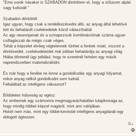
s
"Eme sorok írásakor is SZABADON döntöttem el, hogy a stílusom alpári
z
vagy kultúrált "
ó
l
á
Szabadon döntöttél.
s
Igaz ugyan, hogy csak a rendelkezésedre álló, az anyag által lehetővé
tett és behatárolt cselekedetek közül választhattál.
Az agy neuronjainak és a szinapszisok kombinációinak száma ugyan
csillagászati de mégis csak véges.
Tehát a képzelet elvileg végtelennek tűnhet a fentiek miatt, viszont a
döntéseidet, cselekedeteidet már jobban behatárolja az anyagi világ.
Hiába döntenél úgy például, hogy te szeretnél hirtelen egy másik
naprendszerben materializálódni.
És már hogy a fenébe ne lenne a gondolkodás egy anyagi folyamat,
mikor anyag nélkül gondolkodni sem tudnál.
Feltaláltad az intelligens vákuumot?
Bődületes hülyeség az egész.
Az embernek egy számomra megmagyarázhatatlan tulajdonsága az,
hogy mindig többet képzel magáról, mint ami valójában.
Holott nem más, mint egy többé-kevésbé intelligens anyagdarab egy
eldugott égitesten.
0
x