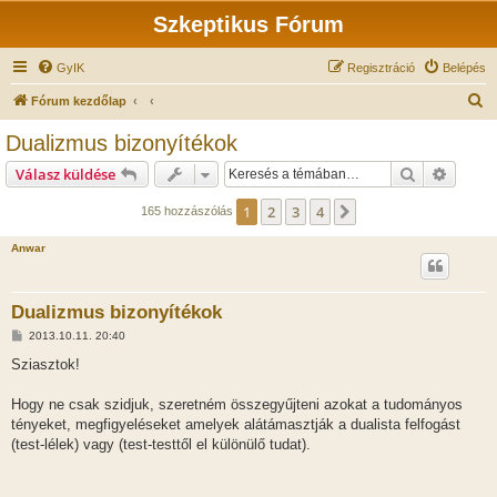
Szkeptikus Fórum
GyIK
Regisztráció
Belépés
K
Fórum kezdőlap
e
Dualizmus bizonyítékok
r
Keresés
Részlet
Válasz küldése
e
s
1
2
3
4
Következő
165 hozzászólás
é
Anwar
s
Dualizmus bizonyítékok
H
2013.10.11. 20:40
o
z
Sziasztok!
z
á
s
Hogy ne csak szidjuk, szeretném összegyűjteni azokat a tudományos
z
tényeket, megfigyeléseket amelyek alátámasztják a dualista felfogást
ó
l
(test-lélek) vagy (test-testtől el különülő tudat).
á
s