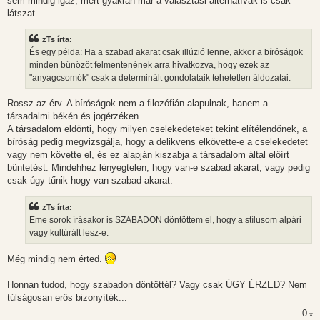
sem mindig igaz, mert gyakran már a választási alternatívák is csak
látszat.
zTs írta:
És egy példa: Ha a szabad akarat csak illúzió lenne, akkor a bíróságok
minden bűnözőt felmentenének arra hivatkozva, hogy ezek az
"anyagcsomók" csak a determinált gondolataik tehetetlen áldozatai.
Rossz az érv. A bíróságok nem a filozófián alapulnak, hanem a
társadalmi békén és jogérzéken.
A társadalom eldönti, hogy milyen cselekedeteket tekint elítélendőnek, a
bíróság pedig megvizsgálja, hogy a delikvens elkövette-e a cselekedetet
vagy nem követte el, és ez alapján kiszabja a társadalom által előírt
büntetést. Mindehhez lényegtelen, hogy van-e szabad akarat, vagy pedig
csak úgy tűnik hogy van szabad akarat.
zTs írta:
Eme sorok írásakor is SZABADON döntöttem el, hogy a stílusom alpári
vagy kultúrált lesz-e.
Még mindig nem érted.
Honnan tudod, hogy szabadon döntöttél? Vagy csak ÚGY ÉRZED? Nem
túlságosan erős bizonyíték...
0
x