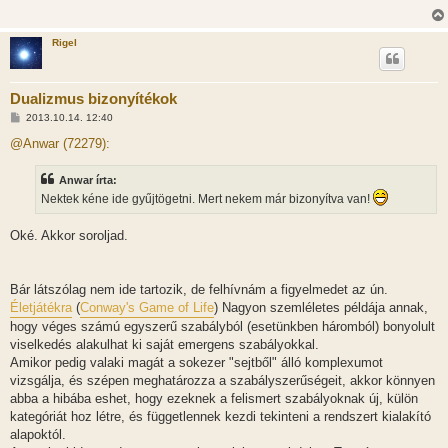
s
Rigel
Dualizmus bizonyítékok
H
2013.10.14. 12:40
o
z
@Anwar (72279):
z
á
s
Anwar írta:
z
Nektek kéne ide gyűjtögetni. Mert nekem már bizonyítva van!
ó
l
á
Oké. Akkor soroljad.
s
Bár látszólag nem ide tartozik, de felhívnám a figyelmedet az ún.
Életjátékra
(
Conway's Game of Life
) Nagyon szemléletes példája annak,
hogy véges számú egyszerű szabályból (esetünkben háromból) bonyolult
viselkedés alakulhat ki saját emergens szabályokkal.
Amikor pedig valaki magát a sokezer "sejtből" álló komplexumot
vizsgálja, és szépen meghatározza a szabályszerűségeit, akkor könnyen
abba a hibába eshet, hogy ezeknek a felismert szabályoknak új, külön
kategóriát hoz létre, és függetlennek kezdi tekinteni a rendszert kialakító
alapoktól.