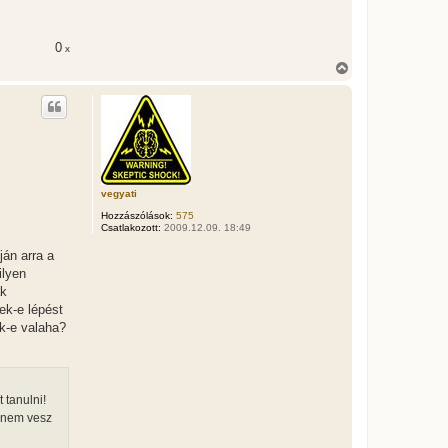
é
r
e
0
x
V
i
s
s
z
a
a
t
e
t
vegyati
e
Hozzászólások:
575
j
Csatlakozott:
2009.12.09. 18:49
é
r
ján arra a
e
ilyen
ak
ek-e lépést
k-e valaha?
 tanulni!
, nem vesz