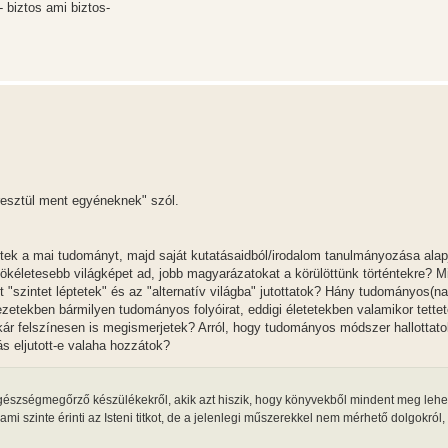
- biztos ami biztos-
resztül ment egyéneknek" szól.
tek a mai tudományt, majd saját kutatásaidból/irodalom tanulmányozása alap
tökéletesebb világképet ad, jobb magyarázatokat a körülöttünk történtekre? M
 "szintet léptetek" és az "alternatív világba" jutottatok? Hány tudományos(n
kezetekben bármilyen tudományos folyóirat, eddigi életetekben valamikor tettet
kár felszínesen is megismerjetek? Arról, hogy tudományos módszer hallottato
s eljutott-e valaha hozzátok?
gészségmegőrző készülékekről, akik azt hiszik, hogy könyvekből mindent meg lehet
mi szinte érinti az Isteni titkot, de a jelenlegi műszerekkel nem mérhető dolgokról