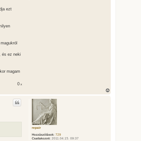
dja ezt
milyen
n magukról
, és ez neki
akkor magam
0
x
V
i
s
s
z
a
a
t
e
repair
t
e
Hozzászólások:
729
j
Csatlakozott:
2011.04.15. 09:37