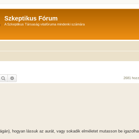
Szkeptikus Fórum
A Szkeptikus Társaság vitafóruma mindenki számára
Keresés
Részletes keresés
2681 hoz
ágán), hogyan lássuk az aurát, vagy sokadik elméletet mutasson be igazolhat