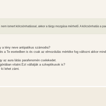
g nem ismert kölcsönhatással, akkor a tárgy mozgása mérhető. A kölcsönhatás a pa
y a tény neve antipatikus számodra?
s a Te esetedben is és csak az elmozdulás mértéke fog változni akkor mind
gy az aura látás parafenomén cselekedet.
riában vitatni.Ezt vállalják a szkeptikusok is?
i lehet zárni.