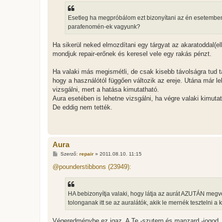
á
s
z
Esetleg ha megpróbálom ezt bizonyítani az én esetemben 
ó
l
parafenomén-ek vagyunk?
á
s
Ha sikerül neked elmozdítani egy tárgyat az akaratoddal(el
mondjuk repair-erőnek és keresel vele egy rakás pénzt.
Ha valaki más megismétli, de csak kisebb távolságra tud t
hogy a használótól függően változik az ereje. Utána már le
vizsgálni, mert a hatása kimutatható.
Aura esetében is lehetne vizsgálni, ha végre valaki kimuta
De eddig nem tették.
Aura
H
Szerző:
repair
»
2011.08.10. 11:15
o
z
@pounderstibbons (23949):
z
á
s
z
HA bebizonyítja valaki, hogy látja az aurát AZUTÁN megve
ó
l
tolonganak itt se az auralátók, akik le mernék tesztelni a
á
s
Végeredménybe ez igaz. A Te -szutern és manzard -jogod, 