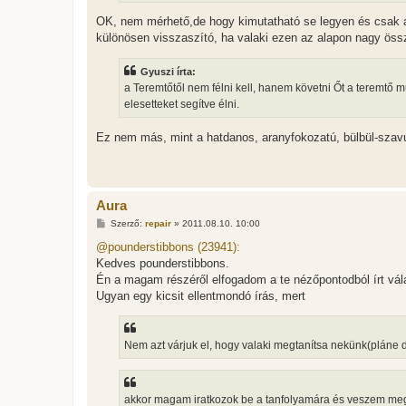
OK, nem mérhető,de hogy kimutatható se legyen és csak 
különösen visszaszító, ha valaki ezen az alapon nagy össz
Gyuszi írta:
a Teremtőtől nem félni kell, hanem követni Őt a teremtő
elesetteket segítve élni.
Ez nem más, mint a hatdanos, aranyfokozatú, bülbül-szav
Aura
H
Szerző:
repair
»
2011.08.10. 10:00
o
z
@pounderstibbons (23941):
z
Kedves pounderstibbons.
á
s
Én a magam részéről elfogadom a te nézőpontodból írt vála
z
Ugyan egy kicsit ellentmondó írás, mert
ó
l
á
s
Nem azt várjuk el, hogy valaki megtanítsa nekünk(pláne 
akkor magam iratkozok be a tanfolyamára és veszem meg