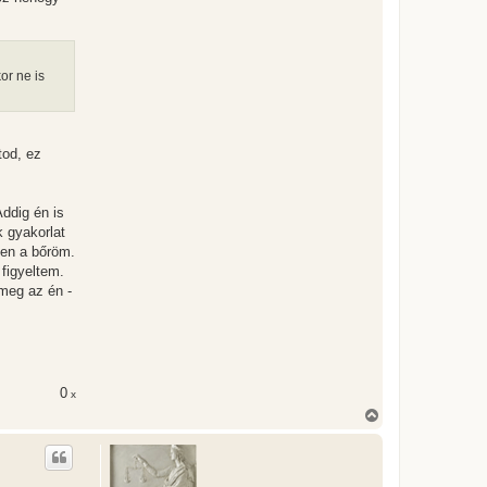
e
or ne is
tod, ez
Addig én is
 gyakorlat
men a bőröm.
figyeltem.
meg az én -
0
x
V
i
s
s
z