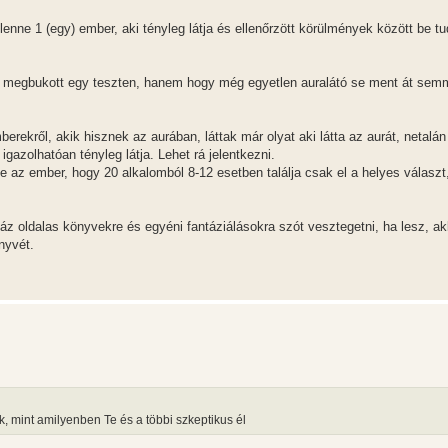
enne 1 (egy) ember, aki tényleg látja és ellenőrzött körülmények között be tu
ny megbukott egy teszten, hanem hogy még egyetlen auralátó se ment át sem
ekről, akik hisznek az aurában, láttak már olyat aki látta az aurát, netalá
 igazolhatóan tényleg látja. Lehet rá jelentkezni.
az ember, hogy 20 alkalomból 8-12 esetben találja csak el a helyes választ
záz oldalas könyvekre és egyéni fantáziálásokra szót vesztegetni, ha lesz, 
nyvét.
 mint amilyenben Te és a többi szkeptikus él