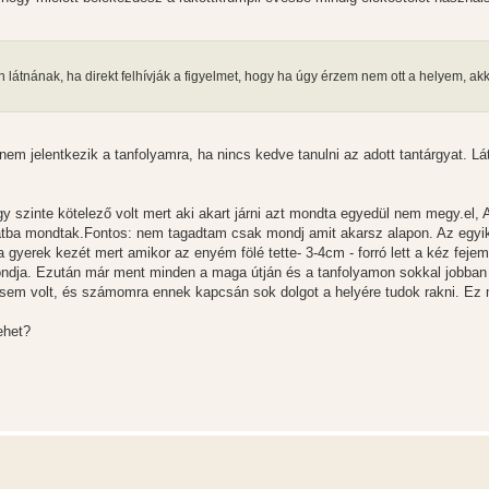
látnának, ha direkt felhívják a figyelmet, hogy ha úgy érzem nem ott a helyem, akk
m jelentkezik a tanfolyamra, ha nincs kedve tanulni az adott tantárgyat. Lá
 szinte kötelező volt mert aki akart járni azt mondta egyedül nem megy.el, 
tba mondtak.Fontos: nem tagadtam csak mondj amit akarsz alapon. Az egyik
a gyerek kezét mert amikor az enyém fölé tette- 3-4cm - forró lett a kéz feje
ndja. Ezután már ment minden a maga útján és a tanfolyamon sokkal jobban 
ésem volt, és számomra ennek kapcsán sok dolgot a helyére tudok rakni. Ez 
ehet?