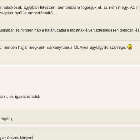
a habókosak agyában létezzen, bemondásra fogadjuk el, az nem megy. Az 
egeket nyúl le embertársaitól...
 munkában és minden nap a haláltudattal a mostnak élve tisztességesen dolgozni és
ú, minden hájjal megkent, sárkányfűárus MLM-es agylágyító szövege.
szt, és igazat is adok.
drágán),
 az összes könyvét.