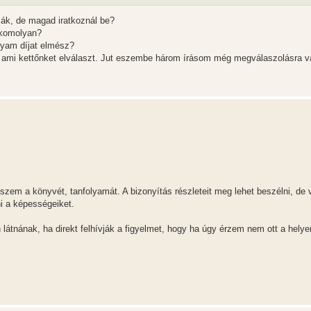
ák, de magad iratkoznál be?
 komolyan?
lyam díjat elmész?
l ami kettőnket elválaszt. Jut eszembe három írásom még megválaszolásra vá
zem a könyvét, tanfolyamát. A bizonyítás részleteit meg lehet beszélni, de
ni a képességeiket.
látnának, ha direkt felhívják a figyelmet, hogy ha úgy érzem nem ott a hely