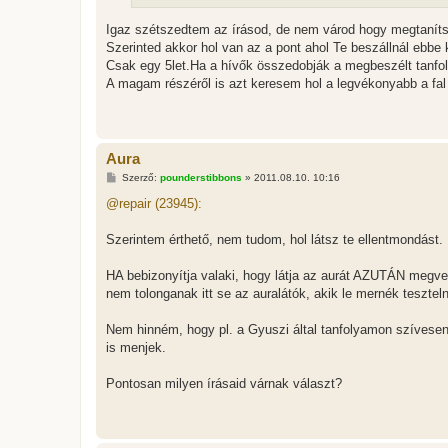
Igaz szétszedtem az írásod, de nem várod hogy megtaníts
Szerinted akkor hol van az a pont ahol Te beszállnál ebbe
Csak egy 5let.Ha a hívők összedobják a megbeszélt tanfo
A magam részéről is azt keresem hol a legvékonyabb a fa
Aura
H
Szerző:
pounderstibbons
»
2011.08.10. 10:16
o
z
@repair (23945):
z
á
s
Szerintem érthető, nem tudom, hol látsz te ellentmondást.
z
ó
l
HA bebizonyítja valaki, hogy látja az aurát AZUTÁN megves
á
nem tolonganak itt se az auralátók, akik le mernék tesztel
s
Nem hinném, hogy pl. a Gyuszi által tanfolyamon szívesen 
is menjek.
Pontosan milyen írásaid várnak választ?