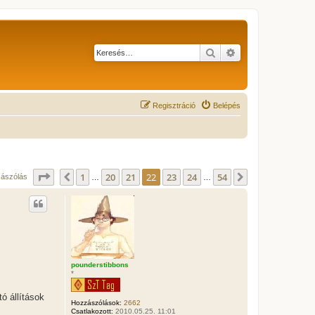
Keresés
Részletes keresés
Regisztráció
Belépés
Oldal:
22
/
54
1
20
21
22
23
24
54
Előző
Következő
zászólás
…
…
pounderstibbons
*
ó állítások
Hozzászólások:
2662
Csatlakozott:
2010.05.25. 11:01