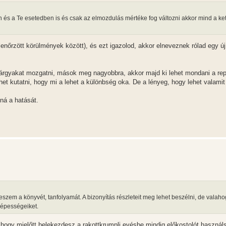
és a Te esetedben is és csak az elmozdulás mértéke fog változni akkor mind a ke
lenőrzött körülmények között), és ezt igazolod, akkor elneveznek rólad egy új 
árgyakat mozgatni, mások meg nagyobbra, akkor majd ki lehet mondani a repa
het kutatni, hogy mi a lehet a különbség oka. De a lényeg, hogy lehet valami
tná a hatását.
szem a könyvét, tanfolyamát. A bizonyítás részleteit meg lehet beszélni, de valah
 képességeiket.
hogy mielőtt belekezdesz a rakottkrumpli evésbe mindig előkostolót haszná