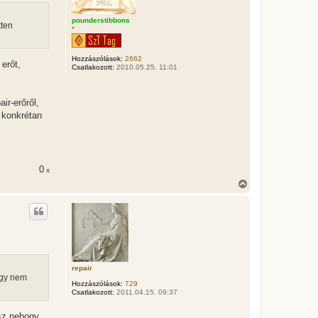
t
e
t
pounderstibbons
tten
*
e
j
é
Hozzászólások:
2662
r
erőt,
Csatlakozott:
2010.05.25. 11:01
e
ir-erőről,
t konkrétan
0
x
V
i
s
s
z
a
a
t
e
repair
t
ogy nem
e
Hozzászólások:
729
j
Csatlakozott:
2011.04.15. 09:37
é
r
lsz nehogy