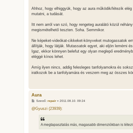
Ahhoz, hogy elhiggyük, hogy az aura működik/létezik elég l
mutatni, a tudását.
Itt nem arról van szó, hogy rengeteg auralátó közül néhá
megismételhető teszten. Soha. Semmikor.
Ne képeket-videókat-cikkeket-könyveket mutogassatok ember
állítják, hogy látják. Mutassatok egyet, aki eljön lemérni és
Igaz, ekkor könnyen belefut egy olyan meglepő eredménybe 
eléggé kínos lehet.
Amíg ilyen nincs, addig felesleges tanfolyamokra és soks
iratkozok be a tanfolyamára és veszem meg az összes kö
Aura
H
Szerző:
repair
»
2011.08.10. 09:24
o
z
@Gyuszi (23939):
z
á
s
z
A megtapasztalás más, magasabb dimenziókban is létezik,
ó
l
á