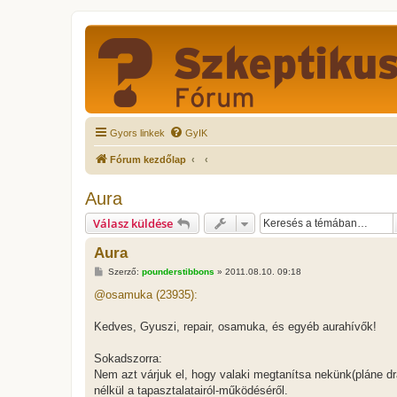
Gyors linkek
GyIK
Fórum kezdőlap
Aura
Válasz küldése
Aura
H
Szerző:
pounderstibbons
»
2011.08.10. 09:18
o
z
@osamuka (23935):
z
á
s
Kedves, Gyuszi, repair, osamuka, és egyéb aurahívők!
z
ó
l
Sokadszorra:
á
Nem azt várjuk el, hogy valaki megtanítsa nekünk(pláne dr
s
nélkül a tapasztalatairól-működéséről.