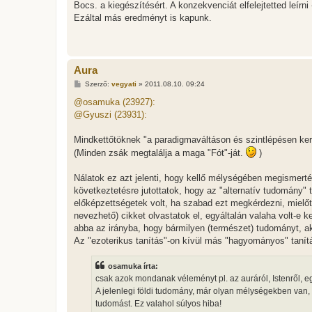
Bocs. a kiegészítésért. A konzekvenciát elfelejtetted leírni 
s
Ezáltal más eredményt is kapunk.
Aura
H
Szerző:
vegyati
»
2011.08.10. 09:24
o
z
@osamuka (23927):
z
@Gyuszi (23931):
á
s
z
Mindkettőtöknek "a paradigmaváltáson és szintlépésen ke
ó
l
(Minden zsák megtalálja a maga "Fót"-ját.
)
á
s
Nálatok ez azt jelenti, hogy kellő mélységében megismerté
következtetésre jutottatok, hogy az "alternatív tudomány" 
előképzettségetek volt, ha szabad ezt megkérdezni, mielőtt
nevezhető) cikket olvastatok el, egyáltalán valaha volt-e 
abba az irányba, hogy bármilyen (természet) tudományt, a
Az "ezoterikus tanítás"-on kívül más "hagyományos" tanítá
osamuka írta:
csak azok mondanak véleményt pl. az auráról, Istenről, e
A jelenlegi földi tudomány, már olyan mélységekben van, a
tudomást. Ez valahol súlyos hiba!