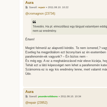
Aura
H
Szerző:
repair
»
2011.08.10. 10:22
o
z
@cromagnon (23734):
z
á
s
z
Tévedés. Ha pl. elmozdítasz egy tárgyat valamilyen eddi
ó
l
nem az eredmény.
á
s
Értem!
Megint felmerül az alapvető kérdés. Te nem ismered,? vag
Esetleg ha megpróbálom ezt bizonyítani az én esetemben é
parafenomén-ek vagyunk? – Én biztos nem -
És még egy. A ez a meghatározásod már eleve kizárja, ho
Tehát ezt a látó képességet nem lehet a parafenomén kategó
Számomra ez is egy kis eredmény lenne, mert valamit már k
Üdv.
Aura
H
Szerző:
pounderstibbons
»
2011.08.10. 10:34
o
z
@repair (23952):
z