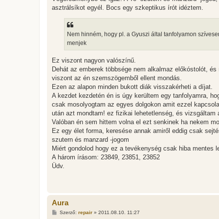
asztrálsíkot egyél. Bocs egy szkeptikus írót idéztem.
Nem hinném, hogy pl. a Gyuszi által tanfolyamon szívesen 
menjek
Ez viszont nagyon valószínű.
Dehát az emberek többsége nem alkalmaz előkóstolót, és ne
viszont az én szemszögemből ellent mondás.
Ezen az alapon minden bukott diák visszakérheti a díjat.
A kezdet kezdetén én is úgy kerültem egy tanfolyamra, hogy
csak mosolyogtam az egyes dolgokon amit ezzel kapcsola
után azt mondtam! ez fizikai lehetetlenség, és vizsgáltam 
Valóban én sem hittem volna el ezt senkinek ha nekem mo
Ez egy élet forma, keresése annak amiről eddig csak sejt
szutern és manzard -jogom
Miért gondolod hogy ez a tevékenység csak hiba mentes l
A három írásom: 23849, 23851, 23852
Üdv.
Aura
H
Szerző:
repair
»
2011.08.10. 11:27
o