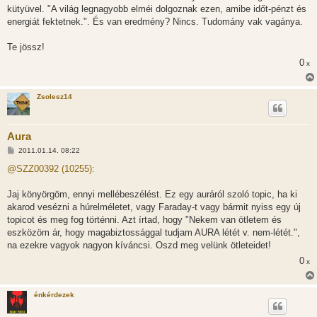
z
kütyüvel. "A világ legnagyobb elméi dolgoznak ezen, amibe időt-pénzt és
ó
l
energiát fektetnek.". És van eredmény? Nincs. Tudomány vak vagánya.
á
s
Te jössz!
0
x
Zsolesz14
Aura
H
2011.01.14. 08:22
o
z
@SZZ00392 (10255):
z
á
s
Jaj könyörgöm, ennyi mellébeszélést. Ez egy auráról szoló topic, ha ki
z
akarod vesézni a húrelméletet, vagy Faraday-t vagy bármit nyiss egy új
ó
l
topicot és meg fog történni. Azt írtad, hogy "Nekem van ötletem és
á
eszközöm ár, hogy magabiztossággal tudjam AURA létét v. nem-létét.",
s
na ezekre vagyok nagyon kíváncsi. Oszd meg velünk ötleteidet!
0
x
énkérdezek