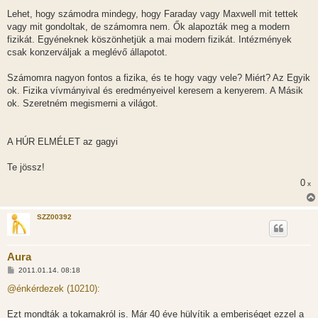
Lehet, hogy számodra mindegy, hogy Faraday vagy Maxwell mit tettek
vagy mit gondoltak, de számomra nem. Ők alapozták meg a modern
fizikát. Egyéneknek köszönhetjük a mai modern fizikát. Intézmények
csak konzerváljak a meglévő állapotot.
Számomra nagyon fontos a fizika, és te hogy vagy vele? Miért? Az Egyik
ok. Fizika vívmányival és eredményeivel keresem a kenyerem. A Másik
ok. Szeretném megismerni a világot.
A HÚR ELMÉLET az gagyi
Te jössz!
0
x
SZZ00392
Aura
H
2011.01.14. 08:18
o
z
@énkérdezek (10210):
z
á
s
Ezt mondták a tokamakról is. Már 40 éve hülyítik a emberiséget ezzel a