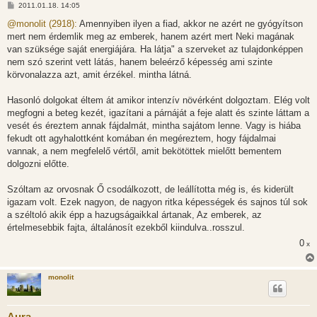
H
2011.01.18. 14:05
o
z
@monolit (2918):
Amennyiben ilyen a fiad, akkor ne azért ne gyógyítson
z
mert nem érdemlik meg az emberek, hanem azért mert Neki magának
á
s
van szüksége saját energiájára. Ha látja" a szerveket az tulajdonképpen
z
nem szó szerint vett látás, hanem beleérző képesség ami szinte
ó
l
körvonalazza azt, amit érzékel. mintha látná.
á
s
Hasonló dolgokat éltem át amikor intenzív növérként dolgoztam. Elég volt
megfogni a beteg kezét, igazítani a párnáját a feje alatt és szinte láttam a
vesét és éreztem annak fájdalmát, mintha sajátom lenne. Vagy is hiába
fekudt ott agyhalottként komában én megéreztem, hogy fájdalmai
vannak, a nem megfelelő vértől, amit bekötöttek mielőtt bementem
dolgozni előtte.
Szóltam az orvosnak Ő csodálkozott, de leállította még is, és kiderült
igazam volt. Ezek nagyon, de nagyon ritka képességek és sajnos túl sok
a széltoló akik épp a hazugságaikkal ártanak, Az emberek, az
értelmesebbik fajta, általánosít ezekből kiindulva..rosszul.
0
x
monolit
Aura