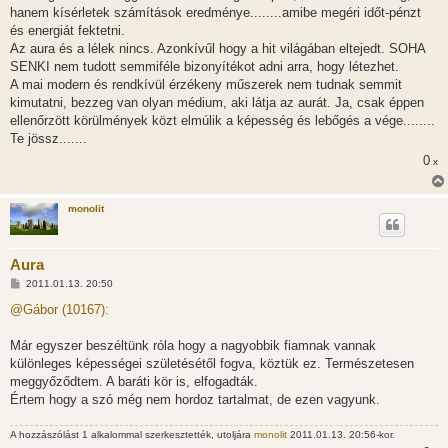
á
hanem kísérletek számítások eredménye........amibe megéri időt-pénzt
s
és energiát fektetni.
Az aura és a lélek nincs. Azonkívűl hogy a hit világában eltejedt. SOHA
SENKI nem tudott semmiféle bizonyítékot adni arra, hogy létezhet.
A mai modern és rendkívül érzékeny műszerek nem tudnak semmit
kimutatni, bezzeg van olyan médium, aki látja az aurát. Ja, csak éppen
ellenőrzött körülmények közt elmúlik a képesség és lebőgés a vége........
Te jössz.......
0
x
monolit
Aura
H
2011.01.13. 20:50
o
z
@Gábor (10167):
z
á
s
Már egyszer beszéltünk róla hogy a nagyobbik fiamnak vannak
z
különleges képességei születésétől fogva, köztük ez. Természetesen
ó
l
meggyőződtem. A baráti kör is, elfogadták.
á
Értem hogy a szó még nem hordoz tartalmat, de ezen vagyunk.
s
A hozzászólást 1 alkalommal szerkesztették, utoljára
monolit
2011.01.13. 20:56-kor.