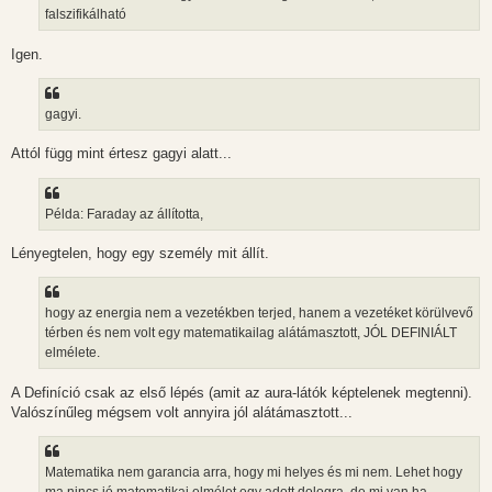
á
falszifikálható
s
Igen.
gagyi.
Attól függ mint értesz gagyi alatt...
Példa: Faraday az állította,
Lényegtelen, hogy egy személy mit állít.
hogy az energia nem a vezetékben terjed, hanem a vezetéket körülvevő
térben és nem volt egy matematikailag alátámasztott, JÓL DEFINIÁLT
elmélete.
A Definíció csak az első lépés (amit az aura-látók képtelenek megtenni).
Valószínűleg mégsem volt annyira jól alátámasztott...
Matematika nem garancia arra, hogy mi helyes és mi nem. Lehet hogy