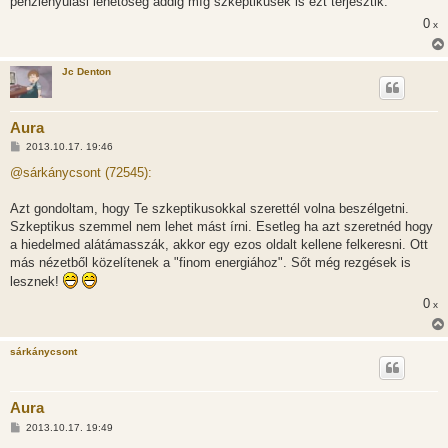
pénzlenyúlási lehetőség addig míg szkeptikusék is ezt terjesztik.
ó
l
0
x
á
s
Jc Denton
Aura
H
2013.10.17. 19:46
o
z
@sárkánycsont (72545):
z
á
s
Azt gondoltam, hogy Te szkeptikusokkal szerettél volna beszélgetni.
z
Szkeptikus szemmel nem lehet mást írni. Esetleg ha azt szeretnéd hogy
ó
l
a hiedelmed alátámasszák, akkor egy ezos oldalt kellene felkeresni. Ott
á
más nézetből közelítenek a "finom energiához". Sőt még rezgések is
s
lesznek!
0
x
sárkánycsont
Aura
H
2013.10.17. 19:49
o