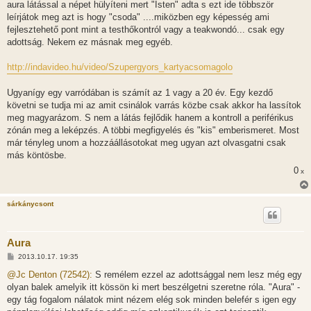
aura látással a népet hülyíteni mert "Isten" adta s ezt ide többször
á
s
leírjátok meg azt is hogy "csoda" ....miközben egy képesség ami
z
fejlesztehető pont mint a testhőkontról vagy a teakwondó... csak egy
ó
l
adottság. Nekem ez másnak meg egyéb.
á
s
http://indavideo.hu/video/Szupergyors_kartyacsomagolo
Ugyanígy egy varródában is számít az 1 vagy a 20 év. Egy kezdő
követni se tudja mi az amit csinálok varrás közbe csak akkor ha lassítok
meg magyarázom. S nem a látás fejlődik hanem a kontroll a periférikus
zónán meg a leképzés. A többi megfigyelés és "kis" emberismeret. Most
már tényleg unom a hozzáállásotokat meg ugyan azt olvasgatni csak
más köntösbe.
0
x
sárkánycsont
Aura
H
2013.10.17. 19:35
o
z
@Jc Denton (72542):
S remélem ezzel az adottsággal nem lesz még egy
z
olyan balek amelyik itt kössön ki mert beszélgetni szeretne róla. "Aura" -
á
s
egy tág fogalom nálatok mint nézem elég sok minden belefér s igen egy
z