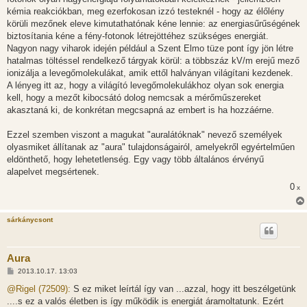
kémia reakciókban, meg ezerfokosan izzó testeknél - hogy az élőlény
körüli mezőnek eleve kimutathatónak kéne lennie: az energiasűrűségének
biztosítania kéne a fény-fotonok létrejöttéhez szükséges energiát.
Nagyon nagy viharok idején például a Szent Elmo tüze pont így jön létre
hatalmas töltéssel rendelkező tárgyak körül: a többszáz kV/m erejű mező
ionizálja a levegőmolekulákat, amik ettől halványan világítani kezdenek.
A lényeg itt az, hogy a világító levegőmolekulákhoz olyan sok energia
kell, hogy a mezőt kibocsátó dolog nemcsak a mérőműszereket
akasztaná ki, de konkrétan megcsapná az embert is ha hozzáérne.
Ezzel szemben viszont a magukat "auralátóknak" nevező személyek
olyasmiket állítanak az "aura" tulajdonságairól, amelyekről egyértelműen
eldönthető, hogy lehetetlenség. Egy vagy több általános érvényű
alapelvet megsértenek.
0
x
sárkánycsont
Aura
H
2013.10.17. 13:03
o
z
@Rigel (72509):
S ez miket leírtál így van ...azzal, hogy itt beszélgetünk
z
....s ez a valós életben is így működik is energiát áramoltatunk. Ezért
á