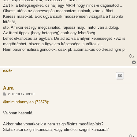
ó
l
Zárt ki a betegségeket, csinálj egy MRI-t hogy nincs-e daganatod ...
á
Olvass utána az önbecsapás mechanizmusainak, zárd ki öket.
s
Keress másokat, akik ugyancsak módszeresen vizsgálta a hasonló
látását,
stb. Amikor ezt így megcsinálod, rájössz majd, mitől van a dolog.
Az itteni tippek (hogy betegség) csak egy lehetőség.
Lehet elváltozás az agyban. De ad ez valamilyen képességet ? Az is
megtörténhet, hiszen a figyelem képessége is változik ...
Nem paranormálisra gondolok, csak pl. automatikus cold-readingre pl.
0
x
István
Aura
H
2013.10.17. 09:03
o
z
@mimindannyian (72378):
z
á
s
Valóban hasonló.
z
ó
l
Akkor mire vonatkozik a nem szignifikáns megállapítás?
á
Statisztikai szignifikanciára, vagy elméleti szignifikanciára?
s
0
x