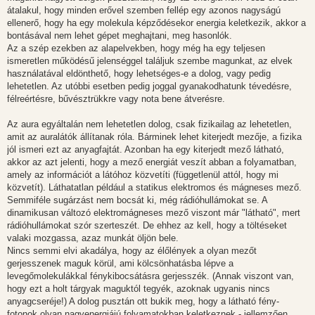
átalakul, hogy minden erővel szemben fellép egy azonos nagyságú
ellenerő, hogy ha egy molekula képződésekor energia keletkezik, akkor a
bontásával nem lehet gépet meghajtani, meg hasonlók.
Az a szép ezekben az alapelvekben, hogy még ha egy teljesen
ismeretlen működésű jelenséggel találjuk szembe magunkat, az elvek
használatával eldönthető, hogy lehetséges-e a dolog, vagy pedig
lehetetlen. Az utóbbi esetben pedig joggal gyanakodhatunk tévedésre,
félreértésre, bűvésztrükkre vagy nota bene átverésre.
Az aura egyáltalán nem lehetetlen dolog, csak fizikailag az lehetetlen,
amit az auralátók állítanak róla. Bárminek lehet kiterjedt mezője, a fizika
jól ismeri ezt az anyagfajtát. Azonban ha egy kiterjedt mező látható,
akkor az azt jelenti, hogy a mező energiát veszít abban a folyamatban,
amely az információt a látóhoz közvetíti (függetlenül attól, hogy mi
közvetít). Láthatatlan például a statikus elektromos és mágneses mező.
Semmiféle sugárzást nem bocsát ki, még rádióhullámokat se. A
dinamikusan változó elektromágneses mező viszont már "látható", mert
rádióhullámokat szór szerteszét. De ehhez az kell, hogy a töltéseket
valaki mozgassa, azaz munkát öljön bele.
Nincs semmi elvi akadálya, hogy az élőlények a olyan mezőt
gerjesszenek maguk körül, ami kölcsönhatásba lépve a
levegőmolekulákkal fénykibocsátásra gerjesszék. (Annak viszont van,
hogy ezt a holt tárgyak maguktól tegyék, azoknak ugyanis nincs
anyagcseréje!) A dolog pusztán ott bukik meg, hogy a látható fény-
fotonok olyan nagyenergiájú folyamatokban keletkeznek - jellemzően