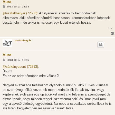
Aura
H
2013.10.17. 13:13
o
z
@aszfaltbetyár (72503):
Az ilyeneket szokták tv bemondóknak
z
alkalmazni akik bármikor bármiről hosszasan, körmondatokban képesek
á
s
beszámolni még akkor is ha csak egy kicsit értenek hozzá.
z
0
ó
x
l
á
s
aszfaltbetyár
Aura
H
2013.10.17. 13:55
o
z
@sárkánycsont (72513):
z
Ühüm!
á
s
És ez az adott témában mire válasz?!
z
ó
l
Negyed évszázada találkozom olyanokkal mint pl. akik 0.2-es visussal
á
de szemüveg nélkül vezetnek mert szerintük ők látnak távolra, vagy
s
képtelenek elolvasni egy újságcikket mert ciki felvenni a szemüveget de
biztosítanak, hogy minden reggel "szemtornáznak" és "már javul"(ami
egy alapvető ökörség egyébként). Na ebbe a csodálatos sorba illesz te is
aki Isteni kegyelemben részesülve "aurát" látsz.