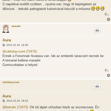
á
s
S napokkal ezelőtt szóltam ...nyoma van ,hogy itt bepörgetem az
z
állóvizet... bekukk pattogtatott kukoricával készült a műsorra
ó
l
0
x
á
s
bekukk
Aura
H
2013.10.16. 19:38
o
z
@sárkánycsont (72470):
z
Ennek a Forumnak hivatasa van. Ide az emberek tanacsert neznek be .
á
s
A temanal kellene maradni .
z
Gumiszobaban a helyed.
ó
l
0
x
á
s
sárkánycsont
Aura
H
2013.10.16. 19:43
o
z
@bekukk (72473):
Ott túl alpári stílusban folyik az eszmecsere. Én
z