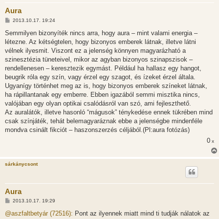
Aura
H
2013.10.17. 19:24
o
z
Semmilyen bizonyíték nincs arra, hogy aura – mint valami energia –
z
létezne. Az kétségtelen, hogy bizonyos emberek látnak, illetve látni
á
s
vélnek ilyesmit. Viszont ez a jelenség könnyen magyarázható a
z
szinesztézia tüneteivel, mikor az agyban bizonyos szinapszisok –
ó
l
rendellenesen – keresztezik egymást. Például ha hallasz egy hangot,
á
beugrik róla egy szín, vagy érzel egy szagot, és ízeket érzel általa.
s
Ugyanígy történhet meg az is, hogy bizonyos emberek színeket látnak,
ha rápillantanak egy emberre. Ebben igazából semmi misztika nincs,
valójában egy olyan optikai csalódásról van szó, ami fejleszthető.
Az auralátók, illetve hasonló “mágusok” ténykedése ennek tükrében mind
csak színjáték, tehát belemagyaráznak ebbe a jelenségbe mindenféle
mondva csinált fikciót – haszonszerzés céljából.(Pl:aura fotózás)
0
x
sárkánycsont
Aura
H
2013.10.17. 19:29
o
z
@aszfaltbetyár (72516):
Pont az ilyennek miatt mind ti tudják nálatok az
z