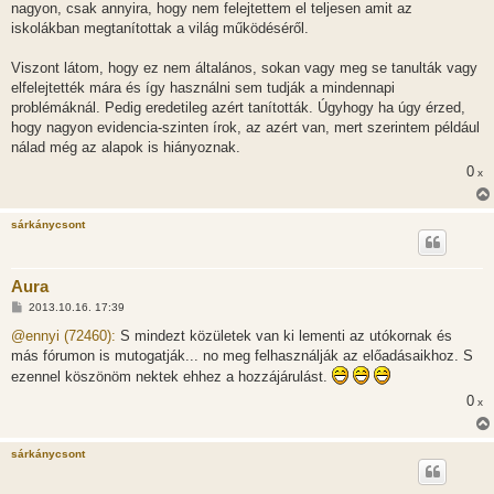
nagyon, csak annyira, hogy nem felejtettem el teljesen amit az
iskolákban megtanítottak a világ működéséről.
Viszont látom, hogy ez nem általános, sokan vagy meg se tanulták vagy
elfelejtették mára és így használni sem tudják a mindennapi
problémáknál. Pedig eredetileg azért tanították. Úgyhogy ha úgy érzed,
hogy nagyon evidencia-szinten írok, az azért van, mert szerintem például
nálad még az alapok is hiányoznak.
0
x
sárkánycsont
Aura
H
2013.10.16. 17:39
o
z
@ennyi (72460):
S mindezt közületek van ki lementi az utókornak és
z
más fórumon is mutogatják... no meg felhasználják az előadásaikhoz. S
á
s
ezennel köszönöm nektek ehhez a hozzájárulást.
z
ó
0
x
l
á
s
sárkánycsont