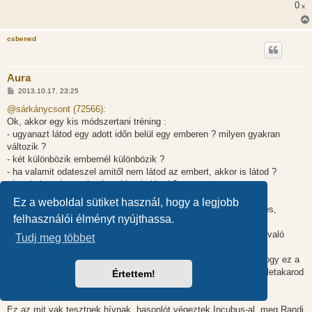
0
x
csbened
Aura
H
2013.10.17. 23:25
o
z
@sárkánycsont (72566):
z
Ok, akkor egy kis módszertani tréning :
á
s
- ugyanazt látod egy adott időn belül egy emberen ? milyen gyakran
z
változik ?
ó
l
- két különbözik embernél különbözik ?
á
- ha valamit odateszel amitől nem látod az embert, akkor is látod ?
s
- ha eltakarod egy részét , akkor is látod ?
- ha bevonod zsákba az embert, látod ?
Ez a weboldal sütiket használ, hogy a legjobb
Ez amit módszeres vizsgálatnak hívnak - és ami nem szövegelés,
felhasználói élményt nyújthassa.
hanem valódi tudomány - igy lehet valódi tudást gyűjteni.
Az a lényeg hogy a jelenséget minden szempontból (távolságtól való
Tudj meg többet
függés, időben való változás, stb ) megvizsgáld
- (feltételezve hogy különbözik 2 alkatra hasonló embernél, és hogy ez a
különbség állandó kb 20 percig ) a különbözőség megmarad, ha letakarod
Értettem!
az arcát és más normális azonosítóját ?
Ez az mit vak tesztnek hívnak, hasonlót végeztek Incubus-al, meg Randi