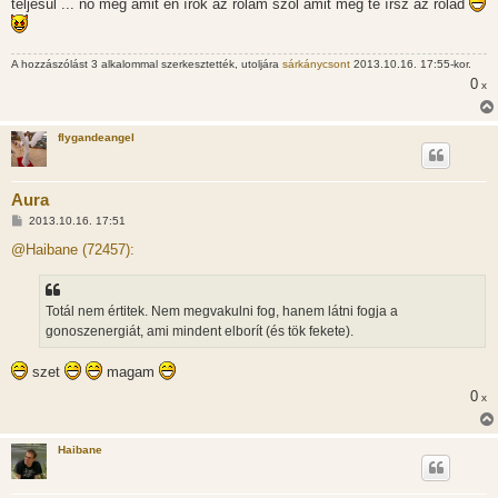
teljesül ... no meg amit én írok az rólam szól amit meg te írsz az rólad
A hozzászólást 3 alkalommal szerkesztették, utoljára
sárkánycsont
2013.10.16. 17:55-kor.
0
x
flygandeangel
Aura
H
2013.10.16. 17:51
o
z
@Haibane (72457):
z
á
s
z
Totál nem értitek. Nem megvakulni fog, hanem látni fogja a
ó
l
gonoszenergiát, ami mindent elborít (és tök fekete).
á
s
szet
magam
0
x
Haibane