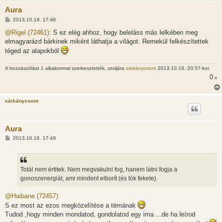
Aura
H
2013.10.16. 17:46
o
z
@Rigel (72461):
S ez elég ahhoz, hogy beleláss más lelkében meg
z
elmagyarázd bárkinek miként láthatja a világot. Remekül felkészítettek
á
s
téged az alapokból
z
ó
l
A hozzászólást 1 alkalommal szerkesztették, utoljára
sárkánycsont
2013.10.16. 20:57-kor.
á
0
x
s
sárkánycsont
Aura
H
2013.10.16. 17:49
o
z
z
á
s
Totál nem értitek. Nem megvakulni fog, hanem látni fogja a
z
gonoszenergiát, ami mindent elborít (és tök fekete).
ó
l
á
@Haibane (72457):
s
S ez most az ezos megközelítése a témának
Tudod ,hogy minden mondatod, gondolatod egy ima ...de ha leírod