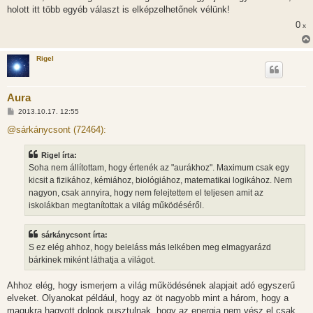
holott itt több egyéb választ is elképzelhetőnek vélünk!
0
x
Rigel
Aura
H
2013.10.17. 12:55
o
z
@sárkánycsont (72464):
z
á
s
Rigel írta:
z
Soha nem állítottam, hogy értenék az "aurákhoz". Maximum csak egy
ó
l
kicsit a fizikához, kémiához, biológiához, matematikai logikához. Nem
á
nagyon, csak annyira, hogy nem felejtettem el teljesen amit az
s
iskolákban megtanítottak a világ működéséről.
sárkánycsont írta:
S ez elég ahhoz, hogy beleláss más lelkében meg elmagyarázd
bárkinek miként láthatja a világot.
Ahhoz elég, hogy ismerjem a világ működésének alapjait adó egyszerű
elveket. Olyanokat például, hogy az öt nagyobb mint a három, hogy a
magukra hagyott dolgok pusztulnak, hogy az energia nem vész el csak