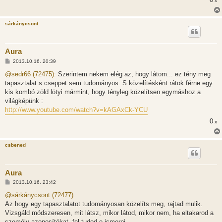
x
á
s
sárkánycsont
Aura
H
2013.10.16. 20:39
o
z
@sedr66 (72475):
Szerintem nekem elég az, hogy látom... ez tény meg
z
tapasztalat s cseppet sem tudományos. S közelítésként rátok férne egy
á
s
kis kombó zöld lötyi mármint, hogy tényleg közelítsen egymáshoz a
z
világképünk :
ó
l
http://www.youtube.com/watch?v=kAGAxCk-YCU
á
s
0
x
csbened
Aura
H
2013.10.16. 23:42
o
z
@sárkánycsont (72477):
z
Az hogy egy tapasztalatot tudományosan közelíts meg, rajtad mulik.
á
s
Vizsgáld módszeresen, mit látsz, mikor látod, mikor nem, ha eltakarod a
z
személy azonosítókat, fel tudod-e ismerni ...