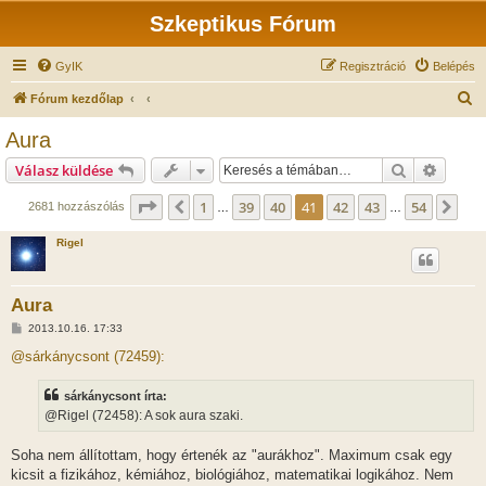
Szkeptikus Fórum
GyIK
Regisztráció
Belépés
K
Fórum kezdőlap
e
Aura
r
Keresés
Részlet
Válasz küldése
e
s
Oldal:
41
/
54
1
39
40
41
42
43
54
Előző
Köv
2681 hozzászólás
…
…
é
Rigel
s
Aura
H
2013.10.16. 17:33
o
z
@sárkánycsont (72459):
z
á
s
sárkánycsont írta:
z
@Rigel (72458): A sok aura szaki.
ó
l
á
Soha nem állítottam, hogy értenék az "aurákhoz". Maximum csak egy
s
kicsit a fizikához, kémiához, biológiához, matematikai logikához. Nem