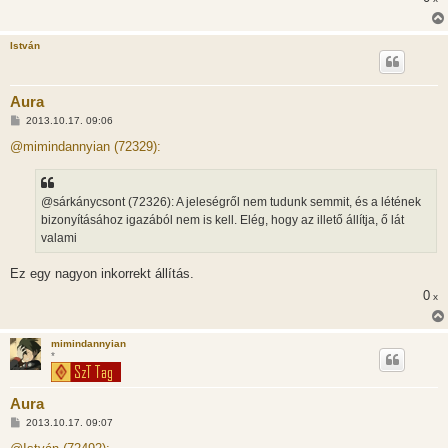
István
Aura
H
2013.10.17. 09:06
o
z
@mimindannyian (72329):
z
á
s
z
@sárkánycsont (72326): A jeleségről nem tudunk semmit, és a létének
ó
l
bizonyításához igazából nem is kell. Elég, hogy az illető állítja, ő lát
á
valami
s
Ez egy nagyon inkorrekt állítás.
0
x
mimindannyian
*
Aura
H
2013.10.17. 09:07
o
z