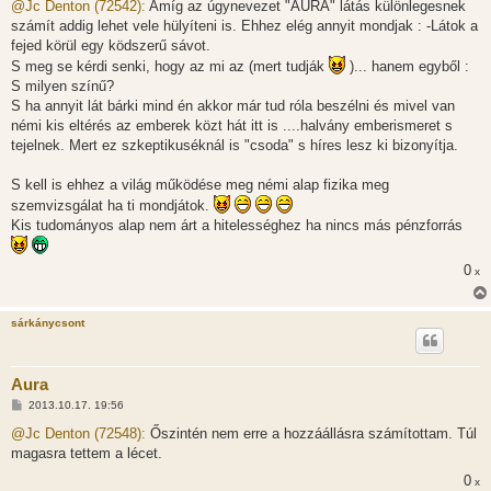
z
@Jc Denton (72542):
Amíg az úgynevezet "AURA" látás különlegesnek
z
számít addig lehet vele hülyíteni is. Ehhez elég annyit mondjak : -Látok a
á
s
fejed körül egy ködszerű sávot.
z
S meg se kérdi senki, hogy az mi az (mert tudják
)... hanem egyből :
ó
l
S milyen színű?
á
S ha annyit lát bárki mind én akkor már tud róla beszélni és mivel van
s
némi kis eltérés az emberek közt hát itt is ....halvány emberismeret s
tejelnek. Mert ez szkeptikuséknál is "csoda" s híres lesz ki bizonyítja.
S kell is ehhez a világ működése meg némi alap fizika meg
szemvizsgálat ha ti mondjátok.
Kis tudományos alap nem árt a hitelességhez ha nincs más pénzforrás
0
x
sárkánycsont
Aura
H
2013.10.17. 19:56
o
z
@Jc Denton (72548):
Őszintén nem erre a hozzáállásra számítottam. Túl
z
magasra tettem a lécet.
á
s
0
x
z