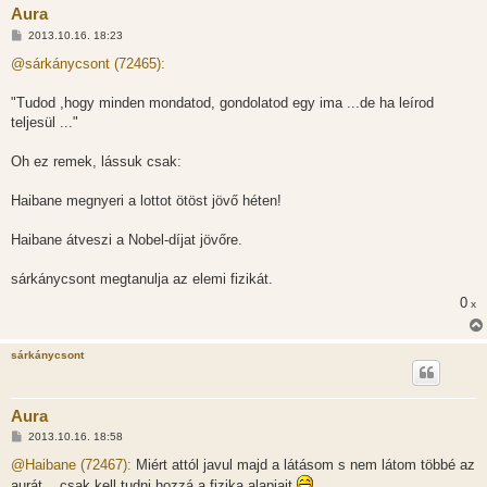
Aura
H
2013.10.16. 18:23
o
z
@sárkánycsont (72465):
z
á
s
"Tudod ,hogy minden mondatod, gondolatod egy ima ...de ha leírod
z
teljesül ..."
ó
l
á
Oh ez remek, lássuk csak:
s
Haibane megnyeri a lottot ötöst jövő héten!
Haibane átveszi a Nobel-díjat jövőre.
sárkánycsont megtanulja az elemi fizikát.
0
x
sárkánycsont
Aura
H
2013.10.16. 18:58
o
z
@Haibane (72467):
Miért attól javul majd a látásom s nem látom többé az
z
aurát... csak kell tudni hozzá a fizika alapjait