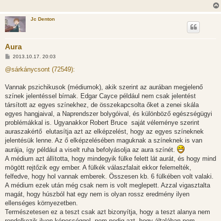
ó
l
á
Jc Denton
s
Aura
H
2013.10.17. 20:03
o
z
@sárkánycsont (72549):
z
á
s
Vannak pszichikusok (médiumok), akik szerint az aurában megjelenő
z
színek jelentéssel bírnak. Edgar Cayce például nem csak jelentést
ó
l
társított az egyes színekhez, de összekapcsolta őket a zenei skála
á
egyes hangjaival, a Naprendszer bolygóival, és különböző egészségügyi
s
problémákkal is. Ugyanakkor Robert Bruce  saját véleménye szerint
auraszakértő  elutasítja azt az elképzelést, hogy az egyes színeknek
jelentésük lenne. Az ő elképzelésében maguknak a színeknek is van
aurája, így például a viselt ruha befolyásolja az aura színét.
A médium azt állította, hogy mindegyik fülke felett lát aurát, és hogy mind
mögött rejtőzik egy ember. A fülkék válaszfalait ekkor felemelték,
felfedve, hogy hol vannak emberek. Összesen kb. 6 fülkében volt valaki.
A médium ezek után még csak nem is volt meglepett. Azzal vigasztalta
magát, hogy húszból hat egy nem is olyan rossz eredmény ilyen
ellenséges környezetben.
Természetesen ez a teszt csak azt bizonyítja, hogy a teszt alanya nem
rendelkezik ilyen képességgel, nem pedig azt, hogy általában nem