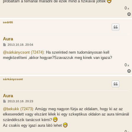
próbáltam a témánál maradni de ezek mind a fizikával jöttek
á
s
0
x
z
ó
l
á
sedr66
s
Aura
H
2013.10.16. 20:04
o
z
@sárkánycsont (72474):
Ha szerinted nem tudományosan kell
z
megközelíteni ,akkor hogyan?Szavazzuk meg kinek van igaza?
á
s
0
x
z
ó
l
á
sárkánycsont
s
Aura
H
2013.10.16. 20:23
o
z
@bekukk (72473):
Amúgy meg nagyon fúrja az oldalam, hogy ki az az
z
elkeseredett vagy elszánt lélek ki egy szkeptikus oldalon az aura témánál
á
s
szándékszik tanácsot kérni?
z
Az csakis egy igazi aura látó lehet
ó
l
0