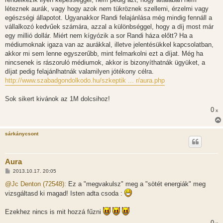
léteznek aurák, vagy hogy azok nem tükröznek szellemi, érzelmi vagy
egészségi állapotot. Ugyanakkor Randi felajánlása még mindig fennáll a
vállalkozó kedvűek számára, azzal a különbséggel, hogy a díj most már
egy millió dollár. Miért nem kígyózik a sor Randi háza előtt? Ha a
médiumoknak igaza van az aurákkal, illetve jelentésükkel kapcsolatban,
akkor mi sem lenne egyszerűbb, mint felmarkolni ezt a díjat. Még ha
nincsenek is rászoruló médiumok, akkor is bizonyíthatnák ügyüket, a
díjat pedig felajánlhatnák valamilyen jótékony célra.
http://www.szabadgondolkodo.hu/szkeptik ... r/aura.php
Sok sikert kivánok az 1M dolcsihoz!
0
x
sárkánycsont
Aura
H
2013.10.17. 20:05
o
z
@Jc Denton (72548):
Ez a "megvakulsz" meg a "sötét energiák" meg
z
vizsgáltasd ki magad! Isten adta csoda :
á
s
z
Ezekhez nincs is mit hozzá fűzni
ó
l
0