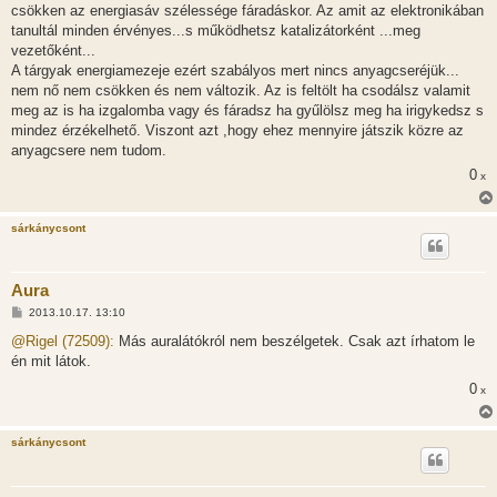
s
csökken az energiasáv szélessége fáradáskor. Az amit az elektronikában
z
tanultál minden érvényes...s működhetsz katalizátorként ...meg
ó
l
vezetőként...
á
A tárgyak energiamezeje ezért szabályos mert nincs anyagcseréjük...
s
nem nő nem csökken és nem változik. Az is feltölt ha csodálsz valamit
meg az is ha izgalomba vagy és fáradsz ha gyűlölsz meg ha irigykedsz s
mindez érzékelhető. Viszont azt ,hogy ehez mennyire játszik közre az
anyagcsere nem tudom.
0
x
sárkánycsont
Aura
H
2013.10.17. 13:10
o
z
@Rigel (72509):
Más auralátókról nem beszélgetek. Csak azt írhatom le
z
én mit látok.
á
s
0
x
z
ó
l
á
sárkánycsont
s