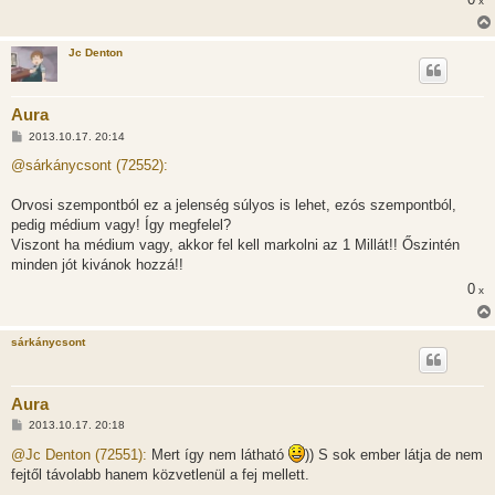
x
á
s
Jc Denton
Aura
H
2013.10.17. 20:14
o
z
@sárkánycsont (72552):
z
á
s
Orvosi szempontból ez a jelenség súlyos is lehet, ezós szempontból,
z
pedig médium vagy! Így megfelel?
ó
l
Viszont ha médium vagy, akkor fel kell markolni az 1 Millát!! Őszintén
á
minden jót kivánok hozzá!!
s
0
x
sárkánycsont
Aura
H
2013.10.17. 20:18
o
z
@Jc Denton (72551):
Mert így nem látható
)) S sok ember látja de nem
z
fejtől távolabb hanem közvetlenül a fej mellett.
á
s