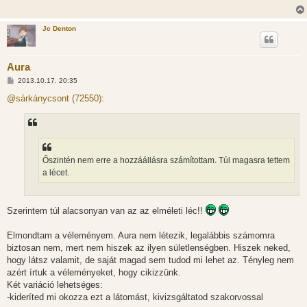
Jc Denton
Aura
H
2013.10.17. 20:35
o
z
@sárkánycsont (72550):
z
á
s
z
ó
l
á
Őszintén nem erre a hozzáállásra számítottam. Túl magasra tettem
s
a lécet.
Szerintem túl alacsonyan van az az elméleti léc!!
Elmondtam a véleményem. Aura nem létezik, legalábbis számomra
biztosan nem, mert nem hiszek az ilyen sületlenségben. Hiszek neked,
hogy látsz valamit, de saját magad sem tudod mi lehet az. Tényleg nem
azért írtuk a véleményeket, hogy cikizzünk.
Két variáció lehetséges:
-kideríted mi okozza ezt a látomást, kivizsgáltatod szakorvossal