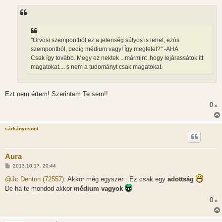
á
s
z
ó
l
á
"Orvosi szempontból ez a jelenség súlyos is lehet, ezós
s
szempontból, pedig médium vagy! Így megfelel?" -AHA
Csak így tovább. Megy ez nektek ...mármint ,hogy lejárassátok itt
magatokat.... s nem a tudományt csak magatokat.
Ezt nem értem! Szerintem Te sem!!
0
x
sárkánycsont
Aura
H
2013.10.17. 20:44
o
z
@Jc Denton (72557):
Akkor még egyszer : Ez csak egy
adottság
z
De ha te mondod akkor
médium vagyok
á
s
0
x
z
ó
l
á