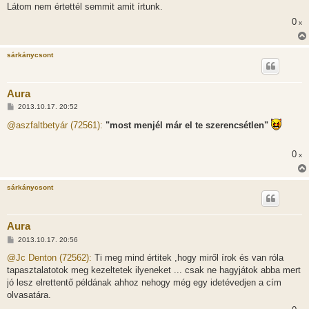
Látom nem értettél semmit amit írtunk.
0
x
sárkánycsont
Aura
H
2013.10.17. 20:52
o
z
@aszfaltbetyár (72561):
"most menjél már el te szerencsétlen"
z
á
s
0
x
z
ó
l
á
sárkánycsont
s
Aura
H
2013.10.17. 20:56
o
z
@Jc Denton (72562):
Ti meg mind értitek ,hogy miről írok és van róla
z
tapasztalatotok meg kezeltetek ilyeneket ... csak ne hagyjátok abba mert
á
s
jó lesz elrettentő példának ahhoz nehogy még egy idetévedjen a cím
z
olvasatára.
ó
l