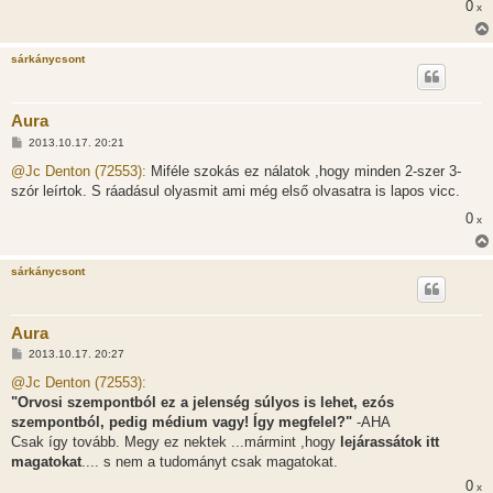
0
x
z
ó
l
á
sárkánycsont
s
Aura
H
2013.10.17. 20:21
o
z
@Jc Denton (72553):
Miféle szokás ez nálatok ,hogy minden 2-szer 3-
z
szór leírtok. S ráadásul olyasmit ami még első olvasatra is lapos vicc.
á
s
0
x
z
ó
l
á
sárkánycsont
s
Aura
H
2013.10.17. 20:27
o
z
@Jc Denton (72553):
z
"Orvosi szempontból ez a jelenség súlyos is lehet, ezós
á
s
szempontból, pedig médium vagy! Így megfelel?"
-AHA
z
Csak így tovább. Megy ez nektek ...mármint ,hogy
lejárassátok itt
ó
l
magatokat
.... s nem a tudományt csak magatokat.
á
0
s
x