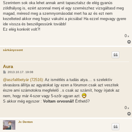
Szerintem sok oka lehet annak amit tapasztalsz de elég gyanús
zöldhályog is, ezért azonnal menj el egy szemészhez vizsgáltasd meg
magad, méresd meg a szemnyomásodat mert ha az és ezt nem
kezelteted akkor meg fogsz vakulni a picsába! Ha ezzel megvagy gyere
ide vissza és beszélgessünk tovább!
Ez elég konkrét volt?!
0
x
sárkánycsont
Aura
H
2013.10.17. 19:08
o
z
@aszfaltbetyár (72516):
Az ismétlés a tudás atya.... s szelektív
z
olvasásra állítja az agyatokat így ezen a fórumon csak azt veszitek
á
s
észre ami számotokra megfelelő ..s csak az számít, hogy írjatok az
z
nem, hogy már 4-szer vagy 5-szőr ugyan azt.
ó
l
S akkor még egyszer :
Voltam orvosnál!
Érthető?
á
s
0
x
Jc Denton