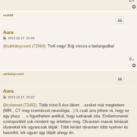
0
x
á
s
sedr66
Aura
H
2013.10.17. 21:03
o
z
@sárkánycsont (72564):
Troll vagy! Bújj vissza a barlangodba!
z
á
s
0
x
z
ó
l
á
sárkánycsont
s
Aura
H
2013.10.17. 22:22
o
z
@csbened (72482):
Több mind 6 éve látom ...ezeket már megtettem.
z
(MRI , CT meg szemészet,neurológia...) S csak arra jöttem rá, hogy ez
á
s
egy plusz ... s figyelhetem anélkül, hogy tudnának róla. Emberismereti
z
szempontból sok mindent így értettem meg. Olvastam mások leírásait
ó
l
olyanokét kik ugyancsak látják. Több leírást olvastam több nyelven és
á
hasonlót, kik ugyan úgy látják ahogy én.
s