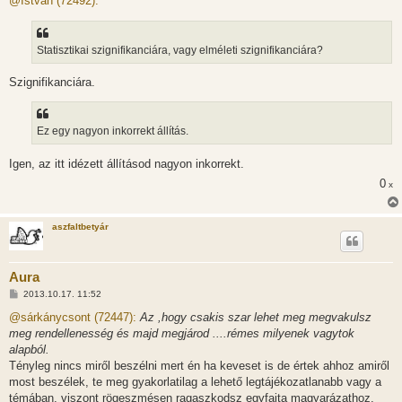
@István (72492):
z
á
s
z
Statisztikai szignifikanciára, vagy elméleti szignifikanciára?
ó
l
á
Szignifikanciára.
s
Ez egy nagyon inkorrekt állítás.
Igen, az itt idézett állításod nagyon inkorrekt.
0
x
aszfaltbetyár
Aura
H
2013.10.17. 11:52
o
z
@sárkánycsont (72447):
Az ,hogy csakis szar lehet meg megvakulsz
z
meg rendellenesség és majd megjárod ....rémes milyenek vagytok
á
s
alapból.
z
Tényleg nincs miről beszélni mert én ha keveset is de értek ahhoz amiről
ó
l
most beszélek, te meg gyakorlatilag a lehető legtájékozatlanabb vagy a
á
témában, viszont rögeszmésen ragaszkodsz egyfajta magyarázathoz,
s