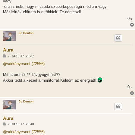
vagy
-örülsz neki, hogy micsoda szuperképességű médium vagy.
Már leírták előttem is a többiek. Te döntesz!!!
0
x
Jc Denton
Aura
H
2013.10.17. 20:37
o
z
@sárkánycsont (72556):
z
á
s
Mit szeretnél?? Távgyógyítást??
z
Akkor tedd a kezed a monitorra! Küldöm az energiát!!
ó
l
0
x
á
s
Jc Denton
Aura
H
2013.10.17. 20:40
o
z
@sárkánycsont (72556):
z