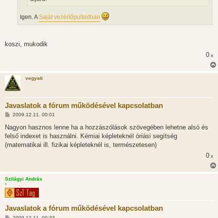
Igen. A
Saját vezérlőpultodban
koszi, mukodik
0
x
vegyati
Javaslatok a fórum működésével kapcsolatban
H
2009.12.11. 00:01
o
z
Nagyon hasznos lenne ha a hozzászólások szövegében lehetne alsó és
z
felső indexet is használni. Kémiai képleteknél óriási segítség
á
s
(matematikai ill. fizikai képleteknél is, természetesen)
z
0
ó
x
l
á
s
Szilágyi András
*
Javaslatok a fórum működésével kapcsolatban
H
2009.12.11. 00:33