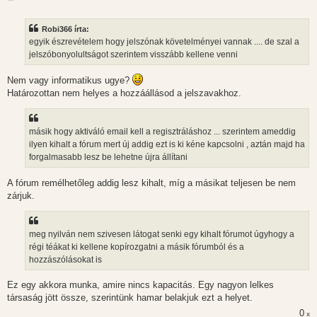
o
z
z
Robi366 írta:
á
s
egyik észrevételem hogy jelszónak követelményei vannak .... de szal a
z
jelszóbonyolultságot szerintem visszább kellene venni
ó
l
á
Nem vagy informatikus ugye?
s
Határozottan nem helyes a hozzáállásod a jelszavakhoz.
másik hogy aktiváló email kell a regisztráláshoz ... szerintem ameddig
ilyen kihalt a fórum mert új addig ezt is ki kéne kapcsolni , aztán majd ha
forgalmasabb lesz be lehetne újra állítani
A fórum remélhetőleg addig lesz kihalt, míg a másikat teljesen be nem
zárjuk.
meg nyilván nem szivesen látogat senki egy kihalt fórumot úgyhogy a
régi téákat ki kellene kopírozgatni a másik fórumból és a
hozzászólásokat is
Ez egy akkora munka, amire nincs kapacitás. Egy nagyon lelkes
társaság jött össze, szerintünk hamar belakjuk ezt a helyet.
0
x