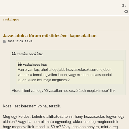
s
0
x
z
ó
l
á
vaskalapos
s
Javaslatok a fórum működésével kapcsolatban
H
2009.12.09. 19:49
o
z
z
Tamási Jocó írta:
á
s
z
vaskalapos írta:
ó
l
Van olyan lap, ahol a legujabb hozzaszolasok sorrendjeben
á
vannak a temak egyetlen lapon, vagy minden temacsoportot
s
kulon-kulon kell majd megnezni?
Viszont fent van egy "Olvasatlan hozzászólások megtekintése" link.
Koszi, ezt kerestem volna, tetszik.
Meg egy kerdes. Lehetne allithatova tenni, hany hozzaszolas legyen egy
oldalon? Vagy ha nem allithato egyenileg, akkor esetleg megtennetek,
hogy megnovelitek mondjuk 50-re? Vagy legalabb annyira, mint a regi