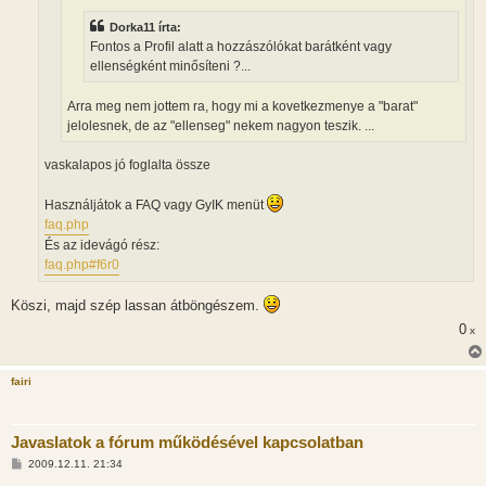
l
á
Dorka11 írta:
s
Fontos a Profil alatt a hozzászólókat barátként vagy
ellenségként minősíteni ?...
Arra meg nem jottem ra, hogy mi a kovetkezmenye a "barat"
jelolesnek, de az "ellenseg" nekem nagyon teszik. ...
vaskalapos jó foglalta össze
Használjátok a FAQ vagy GyIK menüt
faq.php
És az idevágó rész:
faq.php#f6r0
Köszi, majd szép lassan átböngészem.
0
x
fairi
Javaslatok a fórum működésével kapcsolatban
H
2009.12.11. 21:34
o