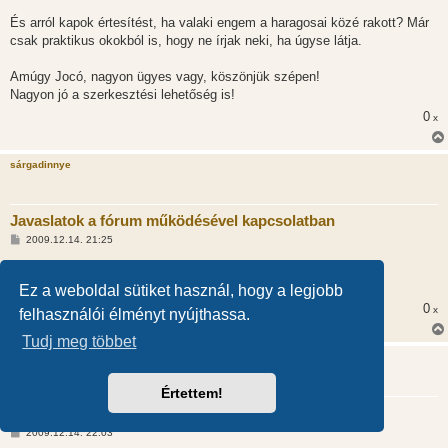
l
á
És arról kapok értesítést, ha valaki engem a haragosai közé rakott? Már
s
csak praktikus okokból is, hogy ne írjak neki, ha úgyse látja.
Amúgy Jocó, nagyon ügyes vagy, köszönjük szépen!
Nagyon jó a szerkesztési lehetőség is!
0
x
sárgadinnye
Javaslatok a fórum működésével kapcsolatban
H
2009.12.14. 21:25
o
z
homokozót megtaláltam
z
á
Ez a weboldal sütiket használ, hogy a legjobb
s
0
x
z
felhasználói élményt nyújthassa.
ó
l
Tudj meg többet
á
vaskalapos
s
Értettem!
Javaslatok a fórum működésével kapcsolatban
H
2009.12.14. 22:03
o