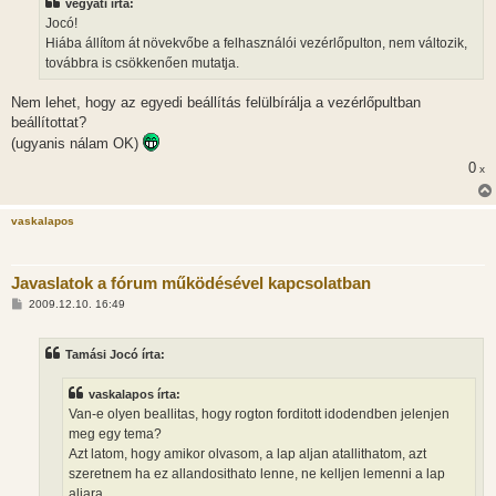
vegyati írta:
á
s
Jocó!
z
Hiába állítom át növekvőbe a felhasználói vezérlőpulton, nem változik,
ó
l
továbbra is csökkenően mutatja.
á
s
Nem lehet, hogy az egyedi beállítás felülbírálja a vezérlőpultban
beállítottat?
(ugyanis nálam OK)
0
x
vaskalapos
Javaslatok a fórum működésével kapcsolatban
H
2009.12.10. 16:49
o
z
z
Tamási Jocó írta:
á
s
z
vaskalapos írta:
ó
l
Van-e olyen beallitas, hogy rogton forditott idodendben jelenjen
á
meg egy tema?
s
Azt latom, hogy amikor olvasom, a lap aljan atallithatom, azt
szeretnem ha ez allandosithato lenne, ne kelljen lemenni a lap
aljara.