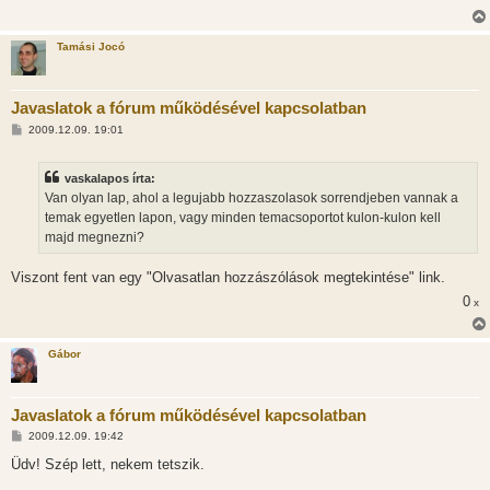
Tamási Jocó
Javaslatok a fórum működésével kapcsolatban
H
2009.12.09. 19:01
o
z
z
vaskalapos írta:
á
s
Van olyan lap, ahol a legujabb hozzaszolasok sorrendjeben vannak a
z
temak egyetlen lapon, vagy minden temacsoportot kulon-kulon kell
ó
l
majd megnezni?
á
s
Viszont fent van egy "Olvasatlan hozzászólások megtekintése" link.
0
x
Gábor
Javaslatok a fórum működésével kapcsolatban
H
2009.12.09. 19:42
o
z
Üdv! Szép lett, nekem tetszik.
z
á