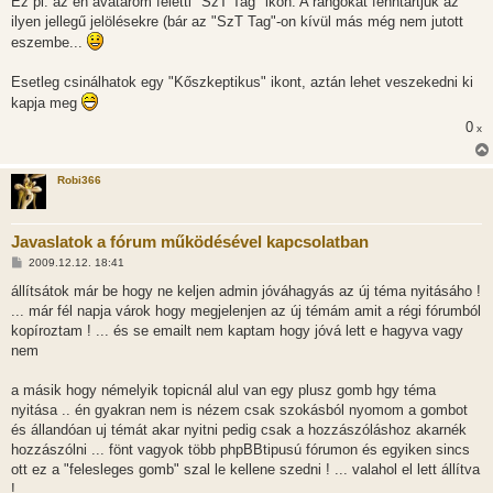
Ez pl. az én avatarom feletti "SzT Tag" ikon. A rangokat fenntartjuk az
z
ilyen jellegű jelölésekre (bár az "SzT Tag"-on kívül más még nem jutott
ó
l
eszembe...
á
s
Esetleg csinálhatok egy "Kőszkeptikus" ikont, aztán lehet veszekedni ki
kapja meg
0
x
Robi366
Javaslatok a fórum működésével kapcsolatban
H
2009.12.12. 18:41
o
z
állítsátok már be hogy ne keljen admin jóváhagyás az új téma nyitásáho !
z
... már fél napja várok hogy megjelenjen az új témám amit a régi fórumból
á
s
kopíroztam ! ... és se emailt nem kaptam hogy jóvá lett e hagyva vagy
z
nem
ó
l
á
a másik hogy némelyik topicnál alul van egy plusz gomb hgy téma
s
nyitása .. én gyakran nem is nézem csak szokásból nyomom a gombot
és állandóan uj témát akar nyitni pedig csak a hozzászóláshoz akarnék
hozzászólni ... fönt vagyok több phpBBtipusú fórumon és egyiken sincs
ott ez a "felesleges gomb" szal le kellene szedni ! ... valahol el lett állítva
!