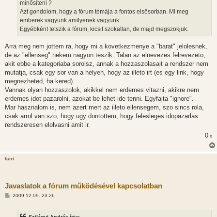
minősíteni ?
ó
l
Azt gondolom, hogy a fórum témája a fontos elsősorban. Mi meg
á
emberek vagyunk amilyenek vagyunk.
s
Egyébként tetszik a fórum, kicsit szokatlan, de majd megszokjuk.
Arra meg nem jottem ra, hogy mi a kovetkezmenye a "barat" jelolesnek,
de az "ellenseg" nekem nagyon teszik. Talan az elnevezes felrevezeto,
akit ebbe a kategoriaba sorolsz, annak a hozzaszolasait a rendszer nem
mutatja, csak egy sor van a helyen, hogy az illeto irt (es egy link, hogy
megnezheted, ha kered).
Vannak olyan hozzaszolok, akikkel nem erdemes vitazni, akikre nem
erdemes idot pazarolni, azokat be lehet ide tenni. Egyfajta "ignore".
Mar hasznalom is, nem azert mert az illeto ellensegem, szo sincs rola,
csak arrol van szo, hogy ugy dontottem, hogy felesleges idopazarlas
rendszeresen elolvasni amit ir.
0
x
fairi
Javaslatok a fórum működésével kapcsolatban
H
2009.12.09. 23:26
o
z
z