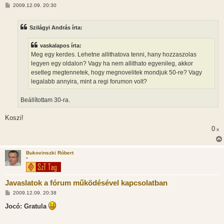
H
2009.12.09. 20:30
o
z
z
Szilágyi András írta:
á
s
z
vaskalapos írta:
ó
l
Meg egy kerdes. Lehetne allithatova tenni, hany hozzaszolas
á
legyen egy oldalon? Vagy ha nem allithato egyenileg, akkor
s
esetleg megtennetek, hogy megnovelitek mondjuk 50-re? Vagy
legalabb annyira, mint a regi forumon volt?
Beállítottam 30-ra.
Koszi!
0
x
Bukovinszki Róbert
*
Javaslatok a fórum működésével kapcsolatban
H
2009.12.09. 20:38
o
z
Jocó: Gratula
z
á
s