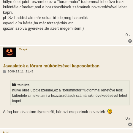
z
hülye ötlet jutott eszembe,ez a "fórummotor" tudtommal lehetőve teszi
z
különféle címeket,ami a hozzászólások számának növekedésével lehet
á
s
kapni..
z
pl.:SzT addikt aki már sokat írt ide,meg hasonlók....
ó
l
egyedi cím kérés,ha már törzsgárdás etc...
á
igazán szólva gyerekes,de azért megemlítem:)
s
0
x
Caspi
Javaslatok a fórum működésével kapcsolatban
H
2009.12.11. 21:42
o
z
z
fairi írta:
á
s
hülye ötlet jutott eszembe,ez a "fórummotor" tudtommal lehetőve teszi
z
különféle címeket,ami a hozzászólások számának növekedésével lehet
ó
l
kapni..
á
s
A faq-ban olvastam ilyesmiről, bár azt csoportnak nevezték.
0
x
fairi