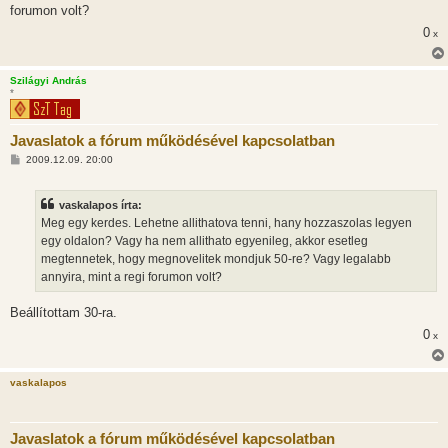
forumon volt?
0
x
Szilágyi András
*
Javaslatok a fórum működésével kapcsolatban
H
2009.12.09. 20:00
o
z
z
vaskalapos írta:
á
s
Meg egy kerdes. Lehetne allithatova tenni, hany hozzaszolas legyen
z
egy oldalon? Vagy ha nem allithato egyenileg, akkor esetleg
ó
l
megtennetek, hogy megnovelitek mondjuk 50-re? Vagy legalabb
á
annyira, mint a regi forumon volt?
s
Beállítottam 30-ra.
0
x
vaskalapos
Javaslatok a fórum működésével kapcsolatban