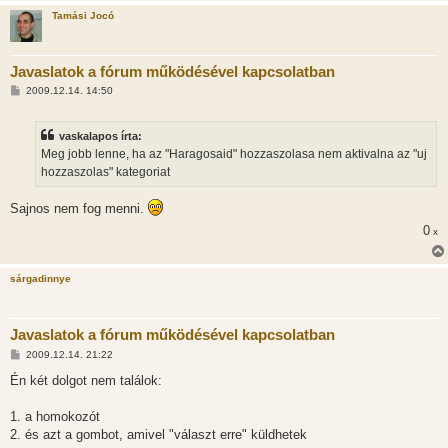
Tamási Jocó
Javaslatok a fórum működésével kapcsolatban
H
2009.12.14. 14:50
o
z
z
vaskalapos írta:
á
s
Meg jobb lenne, ha az "Haragosaid" hozzaszolasa nem aktivalna az "uj
z
hozzaszolas" kategoriat
ó
l
á
Sajnos nem fog menni.
s
0
x
sárgadinnye
Javaslatok a fórum működésével kapcsolatban
H
2009.12.14. 21:22
o
z
Én két dolgot nem találok:
z
á
s
1. a homokozót
z
2. és azt a gombot, amivel "választ erre" küldhetek
ó