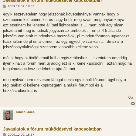
Javaslatok a fórum működésével kapcsolatban
H
2009.12.09. 18:33
o
z
egyik észrevételem hogy jelszónak követelményei vannak hogy pl
z
szerepenie kell benne kis és nagy betű, meg szám meg anyámkínya ...
á
s
ezt szerinem be lehetne állítani lightosabra is ... mert jobb egy olyan
z
jelszó amit meg is tudnak jegyezni az emberek ... én pl 4-5 állandó
ó
l
jelszóm van amit mindenhova használok, pl minden fórumon ugyanaszt
á
használom de pl emailcímem az egy egyedi jelszó van .... de szal a
s
jelszóbonyolultságot szerintem visszább kellene venni
másik hogy aktiváló email kell a regisztráláshoz ... szerintem ameddig
ilyen kihalt a fórum mert új addig ezt is ki kéne kapcsolni , aztán majd ha
forgalmasabb lesz be lehetne újra állítani
meg nyilván nem szivesen látogat senki egy kihalt fórumot úgyhogy a
régi téákat ki kellene kopírozgatni a másik fórumból és a
hozzászólásokat is
0
x
Tamási Jocó
Javaslatok a fórum működésével kapcsolatban
H
2009.12.09. 18:37