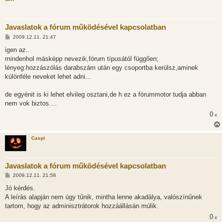
Javaslatok a fórum működésével kapcsolatban
H
2009.12.11. 21:47
o
z
igen az..
z
mindenhol másképp nevezik,fórum típusától függően;
á
s
lényeg:hozzászólás darabszám után egy csoportba kerülsz,aminek
z
különféle neveket lehet adni...
ó
l
á
de egyénit is ki lehet elvileg osztani,de h ez a fórummotor tudja abban
s
nem vok biztos....
0
x
Caspi
Javaslatok a fórum működésével kapcsolatban
H
2009.12.11. 21:58
o
z
Jó kérdés.
z
A leírás alapján nem úgy tűnik, mintha lenne akadálya, valószínűnek
á
s
tartom, hogy az adminisztrátorok hozzáállásán múlik.
z
0
ó
x