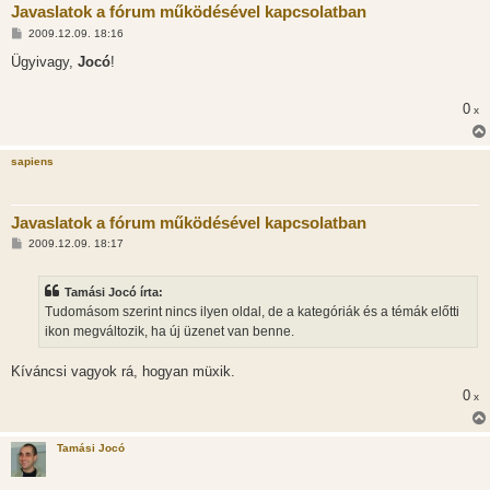
Javaslatok a fórum működésével kapcsolatban
H
2009.12.09. 18:16
o
z
Ügyivagy,
Jocó
!
z
á
s
0
x
z
ó
l
á
sapiens
s
Javaslatok a fórum működésével kapcsolatban
H
2009.12.09. 18:17
o
z
z
Tamási Jocó írta:
á
s
Tudomásom szerint nincs ilyen oldal, de a kategóriák és a témák előtti
z
ikon megváltozik, ha új üzenet van benne.
ó
l
á
Kíváncsi vagyok rá, hogyan müxik.
s
0
x
Tamási Jocó