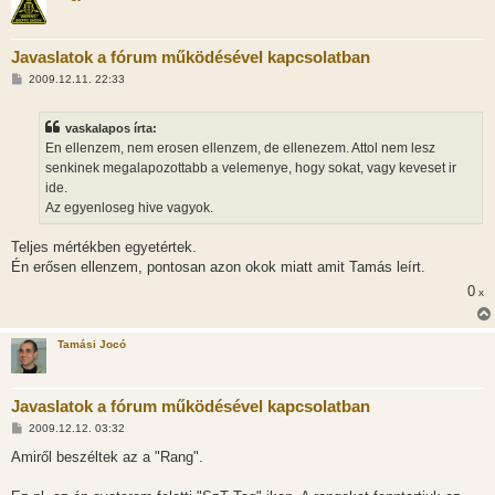
Javaslatok a fórum működésével kapcsolatban
H
2009.12.11. 22:33
o
z
z
vaskalapos írta:
á
s
En ellenzem, nem erosen ellenzem, de ellenezem. Attol nem lesz
z
senkinek megalapozottabb a velemenye, hogy sokat, vagy keveset ir
ó
l
ide.
á
Az egyenloseg hive vagyok.
s
Teljes mértékben egyetértek.
Én erősen ellenzem, pontosan azon okok miatt amit Tamás leírt.
0
x
Tamási Jocó
Javaslatok a fórum működésével kapcsolatban
H
2009.12.12. 03:32
o
z
Amiről beszéltek az a "Rang".
z
á
s