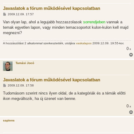
Javaslatok a fórum működésével kapcsolatban
H
2009.12.09. 17:57
o
z
Van olyan lap, ahol a legujabb hozzaszolasok
sorrendjeben
vannak a
z
temak egyetlen lapon, vagy minden temacsoportot kulon-kulon kell majd
á
s
megnezni?
z
ó
l
A hozzászólást 2 alkalommal szerkesztették, utoljára
vaskalapos
2009.12.09. 19:55-kor.
á
0
x
s
Tamási Jocó
Javaslatok a fórum működésével kapcsolatban
H
2009.12.09. 17:58
o
z
Tudomásom szerint nincs ilyen oldal, de a kategóriák és a témák előtti
z
ikon megváltozik, ha új üzenet van benne.
á
s
0
x
z
ó
l
á
sapiens
s