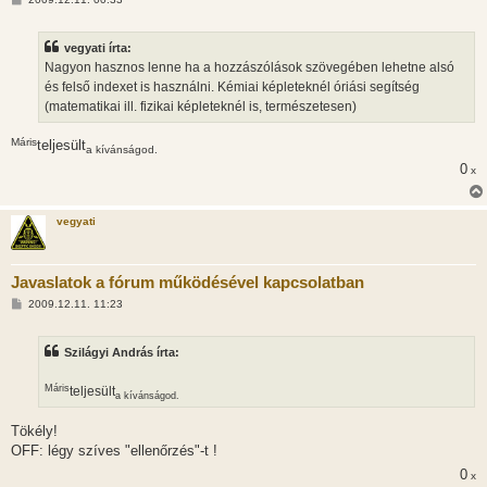
o
z
z
vegyati írta:
á
s
Nagyon hasznos lenne ha a hozzászólások szövegében lehetne alsó
z
és felső indexet is használni. Kémiai képleteknél óriási segítség
ó
l
(matematikai ill. fizikai képleteknél is, természetesen)
á
s
Máris
teljesült
a kívánságod.
0
x
vegyati
Javaslatok a fórum működésével kapcsolatban
H
2009.12.11. 11:23
o
z
z
Szilágyi András írta:
á
s
z
Máris
teljesült
ó
a kívánságod.
l
á
Tökély!
s
OFF: légy szíves "ellenőrzés"-t !
0
x