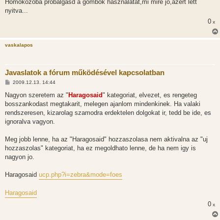
Homokozóba próbálgasd a gombok használatát,mi mire jó,azért lett
nyitva...
0
x
vaskalapos
Javaslatok a fórum működésével kapcsolatban
H
2009.12.13. 14:44
o
z
Nagyon szeretem az "
Haragosaid
" kategoriat, elvezet, es rengeteg
z
bosszankodast megtakarit, melegen ajanlom mindenkinek. Ha valaki
á
s
rendszeresen, kizarolag szamodra erdektelen dolgokat ir, tedd be ide, es
z
ignoralva vagyon.
ó
l
á
Meg jobb lenne, ha az "Haragosaid" hozzaszolasa nem aktivalna az "uj
s
hozzaszolas" kategoriat, ha ez megoldhato lenne, de ha nem igy is
nagyon jo.
Haragosaid
ucp.php?i=zebra&mode=foes
Haragosaid
0
x