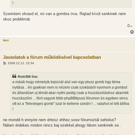
!
Szerintem olvasd el, mi van a gombra írva. Rajtad kívül senkinek nem
okoz problémát.
0
x
fairi
Javaslatok a fórum működésével kapcsolatban
H
2009.12.12. 22:34
o
z
z
Robi366 írta:
á
s
a másik hogy némelyik topicnál alul van egy plusz gomb hgy téma
z
nyitása .. én gyakran nem is nézem csak szokásból nyomom a gombot
ó
l
és állandóan uj témát akar nyitni pedig csak a hozzászóláshoz akarnék
á
hozzászólni ... fönt vagyok több phpBBtipusú fórumon és egyiken sincs
s
ott ez a "felesleges gomb" szal le kellene szedni ! ... valahol el lett állítva
!
ne mondd h ennyire nem értesz ehhez,sose fórumoztál seholse?
Nálam érdekes módon nincs baj ezekkel,ahogy látom senkinek se..