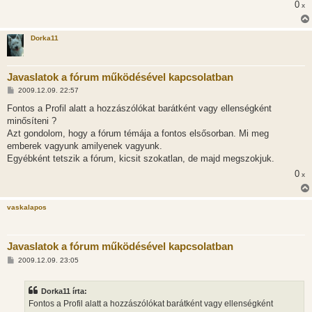
0
x
z
ó
l
á
Dorka11
s
Javaslatok a fórum működésével kapcsolatban
H
2009.12.09. 22:57
o
z
Fontos a Profil alatt a hozzászólókat barátként vagy ellenségként
z
minősíteni ?
á
s
Azt gondolom, hogy a fórum témája a fontos elsősorban. Mi meg
z
emberek vagyunk amilyenek vagyunk.
ó
l
Egyébként tetszik a fórum, kicsit szokatlan, de majd megszokjuk.
á
0
s
x
vaskalapos
Javaslatok a fórum működésével kapcsolatban
H
2009.12.09. 23:05
o
z
z
Dorka11 írta:
á
s
Fontos a Profil alatt a hozzászólókat barátként vagy ellenségként
z