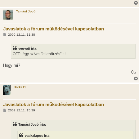
Tamási Jocó
Javaslatok a fórum működésével kapcsolatban
H
2009.12.11. 11:38
o
z
z
vegyati írta:
á
s
OFF: légy szíves "ellenőrzés"-t !
z
ó
l
Hogy mi?
á
0
s
x
Dorka11
Javaslatok a fórum működésével kapcsolatban
H
2009.12.11. 15:39
o
z
z
Tamási Jocó írta:
á
s
z
vaskalapos írta:
ó