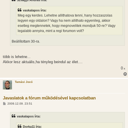
Szilágyi András írta:
á
s
z
vaskalapos írta:
ó
l
Meg egy kerdes. Lehetne allithatova tenni, hany hozzaszolas
á
legyen egy oldalon? Vagy ha nem allithato egyenileg, akkor
s
esetleg megtennetek, hogy megnovelitek mondjuk 50-re? Vagy
legalabb annyira, mint a regi forumon volt?
Beállítottam 30-ra.
több is lehetne...
Akkor lesz aktuális,ha tényleg beindul az élet....
0
x
Tamási Jocó
Javaslatok a fórum működésével kapcsolatban
H
2009.12.09. 23:51
o
z
z
vaskalapos írta:
á
s
z
Dorka11 írta:
ó