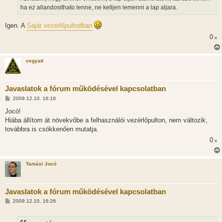
á
ha ez allandosithato lenne, ne kelljen lemenni a lap aljara.
s
Igen. A
Saját vezérlőpultodban
0
x
vegyati
Javaslatok a fórum működésével kapcsolatban
H
2009.12.10. 16:16
o
z
Jocó!
z
Hiába állítom át növekvőbe a felhasználói vezérlőpulton, nem változik,
á
s
továbbra is csökkenően mutatja.
z
0
ó
x
l
á
s
Tamási Jocó
Javaslatok a fórum működésével kapcsolatban
H
2009.12.10. 16:26
o
z
z