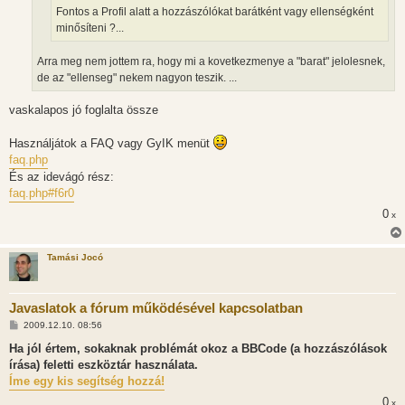
l
Fontos a Profil alatt a hozzászólókat barátként vagy ellenségként
á
minősíteni ?...
s
Arra meg nem jottem ra, hogy mi a kovetkezmenye a "barat" jelolesnek,
de az "ellenseg" nekem nagyon teszik. ...
vaskalapos jó foglalta össze
Használjátok a FAQ vagy GyIK menüt
faq.php
És az idevágó rész:
faq.php#f6r0
0
x
Tamási Jocó
Javaslatok a fórum működésével kapcsolatban
H
2009.12.10. 08:56
o
z
Ha jól értem, sokaknak problémát okoz a BBCode (a hozzászólások
z
írása) feletti eszköztár használata.
á
s
Íme egy kis segítség hozzá!
z
ó
0
x