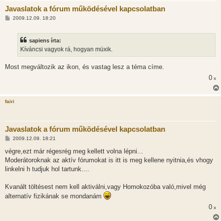
Javaslatok a fórum működésével kapcsolatban
H
2009.12.09. 18:20
o
z
z
sapiens írta:
á
s
Kíváncsi vagyok rá, hogyan müxik.
z
ó
l
Most megváltozik az ikon, és vastag lesz a téma címe.
á
0
s
x
fairi
Javaslatok a fórum működésével kapcsolatban
H
2009.12.09. 18:21
o
z
végre,ezt már régesrég meg kellett volna lépni...
z
Moderátoroknak az aktív fórumokat is itt is meg kellene nyitnia,és vhogy
á
s
linkelni h tudjuk hol tartunk....
z
ó
l
Kvanált töltésest nem kell aktiválni,vagy Homokozóba való,mivel még
á
alternatív fizikának se mondanám
s
0
x