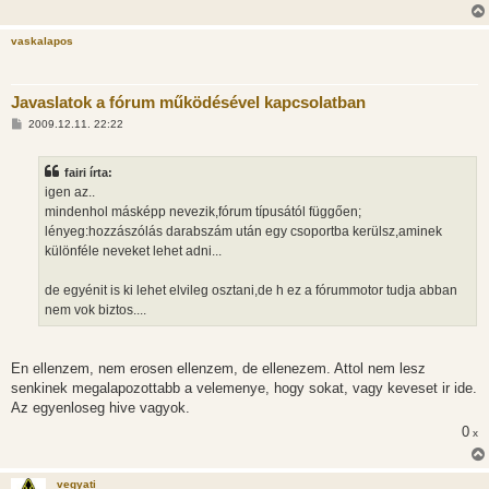
l
á
s
vaskalapos
Javaslatok a fórum működésével kapcsolatban
H
2009.12.11. 22:22
o
z
z
fairi írta:
á
s
igen az..
z
mindenhol másképp nevezik,fórum típusától függően;
ó
l
lényeg:hozzászólás darabszám után egy csoportba kerülsz,aminek
á
különféle neveket lehet adni...
s
de egyénit is ki lehet elvileg osztani,de h ez a fórummotor tudja abban
nem vok biztos....
En ellenzem, nem erosen ellenzem, de ellenezem. Attol nem lesz
senkinek megalapozottabb a velemenye, hogy sokat, vagy keveset ir ide.
Az egyenloseg hive vagyok.
0
x
vegyati