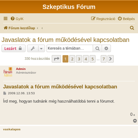
Szkeptikus Fórum
GyIK
Regisztráció
Belépés
K
Fórum kezdőlap
e
Javaslatok a fórum működésével kapcsolatban
r
Keresés
Részletes keres
Lezárt
e
s
Oldal:
1
/
7
1
2
3
4
5
7
Következő
330 hozzászólás
…
é
Admin
s
Adminisztrátor
Javaslatok a fórum működésével kapcsolatban
H
2009.12.06. 13:53
o
z
Írd meg, hogyan tudnánk még használhatóbbá tenni a fórumot.
z
á
s
0
x
z
ó
l
á
vaskalapos
s