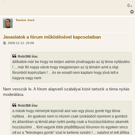
0
x
Tamási Jocó
Javaslatok a fórum működésével kapcsolatban
H
2009.12.12. 20:08
o
z
z
Robi366 írta:
á
s
állítsátok már be hogy ne keljen admin jóváhagyás az új téma nyitásáho
z
! ... már fél napja várok hogy megjelenjen az új témám amit a régi
ó
l
fórumból kopíroztam ! ... és se emailt nem kaptam hogy jóvá lett e
á
hagyva vagy nem
s
Nem vesszük le. A fórum alapvető szabályai közé tartozik a téma nyitás
moderálása.
Robi366 írta:
a másik hogy némelyik topicnál alul van egy plusz gomb hgy téma
nyitása .. én gyakran nem is nézem csak szokásból nyomom a gombot
és állandóan uj témát akar nyitni pedig csak a hozzászóláshoz akarnék
hozzászólni ... fönt vagyok több phpBBtipusú fórumon és egyiken sincs
ott ez a "felesleges gomb" szal le kellene szedni ! ... valahol el lett állítva