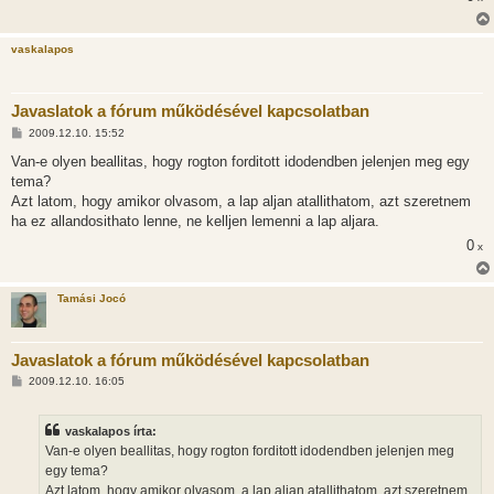
l
á
s
vaskalapos
Javaslatok a fórum működésével kapcsolatban
H
2009.12.10. 15:52
o
z
Van-e olyen beallitas, hogy rogton forditott idodendben jelenjen meg egy
z
tema?
á
s
Azt latom, hogy amikor olvasom, a lap aljan atallithatom, azt szeretnem
z
ha ez allandosithato lenne, ne kelljen lemenni a lap aljara.
ó
l
0
x
á
s
Tamási Jocó
Javaslatok a fórum működésével kapcsolatban
H
2009.12.10. 16:05
o
z
z
vaskalapos írta:
á
s
Van-e olyen beallitas, hogy rogton forditott idodendben jelenjen meg
z
egy tema?
ó
l
Azt latom, hogy amikor olvasom, a lap aljan atallithatom, azt szeretnem