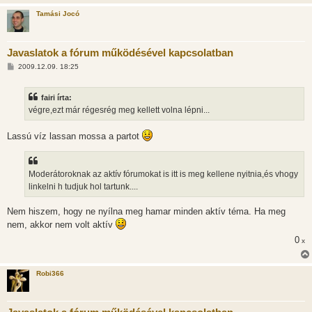
Tamási Jocó
Javaslatok a fórum működésével kapcsolatban
H
2009.12.09. 18:25
o
z
z
fairi írta:
á
s
végre,ezt már régesrég meg kellett volna lépni...
z
ó
l
Lassú víz lassan mossa a partot
á
s
Moderátoroknak az aktív fórumokat is itt is meg kellene nyitnia,és vhogy
linkelni h tudjuk hol tartunk....
Nem hiszem, hogy ne nyílna meg hamar minden aktív téma. Ha meg
nem, akkor nem volt aktív
0
x
Robi366