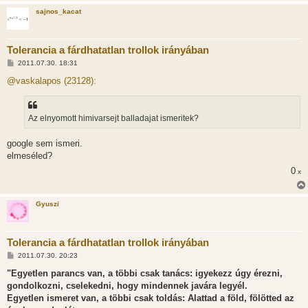
sajnos_kacat
Tolerancia a fárdhatatlan trollok irányában
H
2011.07.30. 18:31
o
z
@vaskalapos (23128):
z
á
s
z
Az elnyomott himivarsejt balladajat ismeritek?
ó
l
á
google sem ismeri.
s
elmeséled?
0
x
Gyuszi
Tolerancia a fárdhatatlan trollok irányában
H
2011.07.30. 20:23
o
z
"Egyetlen parancs van, a többi csak tanács: igyekezz úgy érezni,
z
gondolkozni, cselekedni, hogy mindennek javára legyél.
á
s
Egyetlen ismeret van, a többi csak toldás: Alattad a föld, fölötted az
z