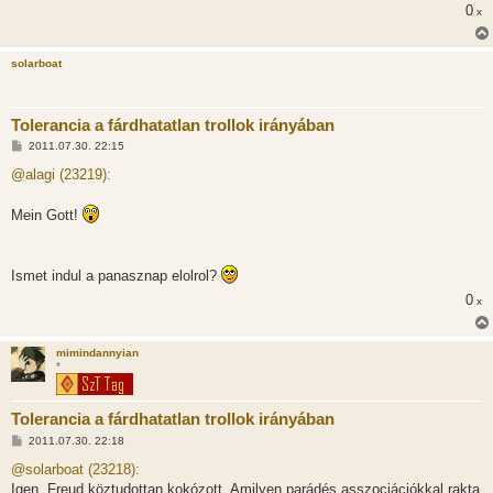
0
x
solarboat
Tolerancia a fárdhatatlan trollok irányában
H
2011.07.30. 22:15
o
z
@alagi (23219):
z
á
s
Mein Gott!
z
ó
l
á
Ismet indul a panasznap elolrol?
s
0
x
mimindannyian
*
Tolerancia a fárdhatatlan trollok irányában
H
2011.07.30. 22:18
o
z
@solarboat (23218):
z
Igen, Freud köztudottan kokózott. Amilyen parádés asszociációkkal rakta
á