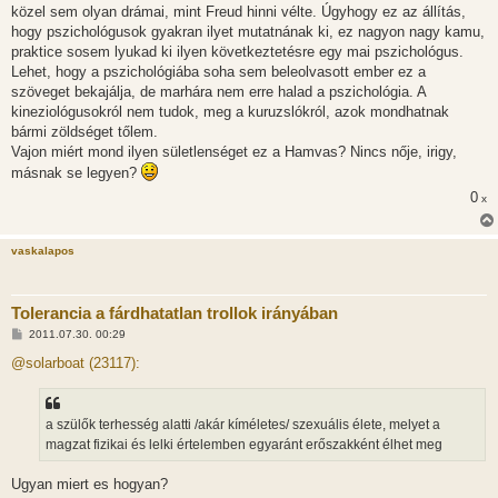
közel sem olyan drámai, mint Freud hinni vélte. Úgyhogy ez az állítás,
hogy pszichológusok gyakran ilyet mutatnának ki, ez nagyon nagy kamu,
praktice sosem lyukad ki ilyen következtetésre egy mai pszichológus.
Lehet, hogy a pszichológiába soha sem beleolvasott ember ez a
szöveget bekajálja, de marhára nem erre halad a pszichológia. A
kineziológusokról nem tudok, meg a kuruzslókról, azok mondhatnak
bármi zöldséget tőlem.
Vajon miért mond ilyen sületlenséget ez a Hamvas? Nincs nője, irigy,
másnak se legyen?
0
x
vaskalapos
Tolerancia a fárdhatatlan trollok irányában
H
2011.07.30. 00:29
o
z
@solarboat (23117):
z
á
s
z
a szülők terhesség alatti /akár kíméletes/ szexuális élete, melyet a
ó
l
magzat fizikai és lelki értelemben egyaránt erőszakként élhet meg
á
s
Ugyan miert es hogyan?