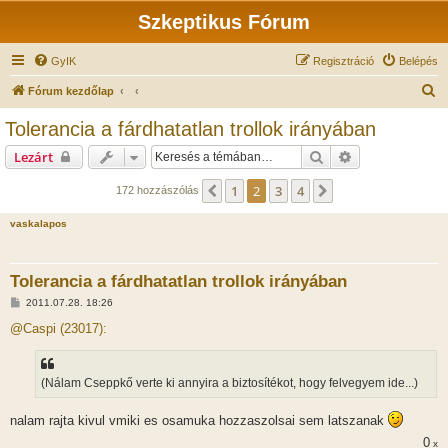
Szkeptikus Fórum
GyIK
Regisztráció
Belépés
K
Fórum kezdőlap
e
Tolerancia a fárdhatatlan trollok irányában
r
Keresés
Részletes keres
Lezárt
e
s
1
2
3
4
Előző
Következő
172 hozzászólás
é
vaskalapos
s
Tolerancia a fárdhatatlan trollok irányában
H
2011.07.28. 18:26
o
z
@Caspi (23017):
z
á
s
z
(Nálam Cseppkő verte ki annyira a biztosítékot, hogy felvegyem ide...)
ó
l
á
nalam rajta kivul vmiki es osamuka hozzaszolsai sem latszanak
s
0
x