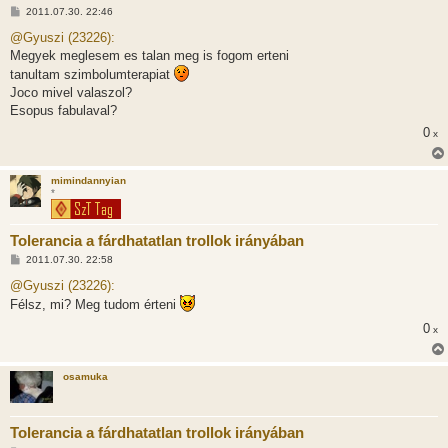
H
2011.07.30. 22:46
o
z
@Gyuszi (23226):
z
Megyek meglesem es talan meg is fogom erteni
á
s
tanultam szimbolumterapiat
z
Joco mivel valaszol?
ó
l
Esopus fabulaval?
á
s
0
x
mimindannyian
*
Tolerancia a fárdhatatlan trollok irányában
H
2011.07.30. 22:58
o
z
@Gyuszi (23226):
z
Félsz, mi? Meg tudom érteni
á
s
0
x
z
ó
l
á
osamuka
s
Tolerancia a fárdhatatlan trollok irányában