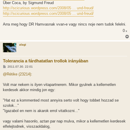
Über Coca, by Sigmund Freud
http://scicurious.wordpress.com/2008/05 ... und-freud/
http://scicurious.wordpress.com/2008/05 ... und-freud/
Arra meg hogy DR Hamvasnak vvan-e vagy nincs noje nem tudok felelni.
0
x
alagi
Tolerancia a fárdhatatlan trollok irányában
H
2011.07.30. 22:01
o
z
@Rétike (23214):
z
á
s
Volt mar nekem is ilyen vitapartnerem. Mikor gyulnek a kellemetlen
z
kerdesek akkor mindig jon egy:
ó
l
á
"Hat ez a kommented most annyira serto volt hogy tobbet hozzad se
s
szolok..."
"Igazabol en nem is akarok errol vitatkozni..."
vagy valami hasonlo, aztan par nap mulva, mikor a kellemetlen kerdesek
elfelejtodnek, visszaoldalog,