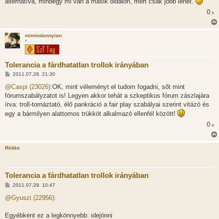
alternatíva, mindegy mi van a másik oldalon, mert csak jobb lehet.
0
x
mimindannyian
*
Tolerancia a fárdhatatlan trollok irányában
H
2011.07.28. 21:30
o
z
@Caspi (23026):
OK, mint véleményt el tudom fogadni, sőt mint
z
fórumszabályzatot is! Legyen akkor tehát a szkeptikus fórum zászlajára
á
s
írva: troll-tornáztató, élő pankráció a fair play szabályai szerint vitázó és
z
egy a bármilyen alattomos trükköt alkalmazó ellenfél között!
ó
l
0
x
á
s
Rétike
Tolerancia a fárdhatatlan trollok irányában
H
2011.07.29. 10:47
o
z
@Gyuszi (22956):
z
á
s
Egyébként ez a legkönnyebb: idejönni