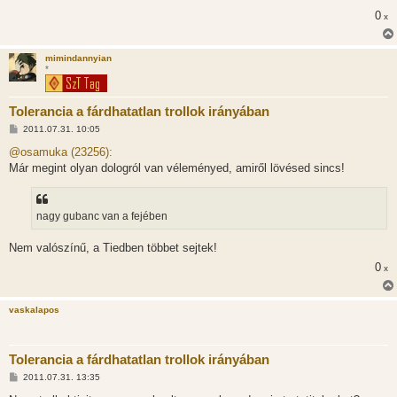
0
x
mimindannyian
*
Tolerancia a fárdhatatlan trollok irányában
H
2011.07.31. 10:05
o
z
@osamuka (23256):
z
Már megint olyan dologról van véleményed, amiről lövésed sincs!
á
s
z
ó
l
nagy gubanc van a fejében
á
s
Nem valószínű, a Tiedben többet sejtek!
0
x
vaskalapos
Tolerancia a fárdhatatlan trollok irányában
H
2011.07.31. 13:35
o