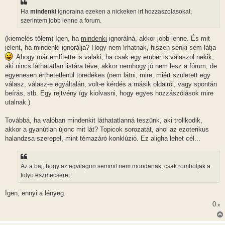
s
z
Ha
mindenki
ignoralna ezeken a nickeken irt hozzaszolasokat,
ó
l
szerintem jobb lenne a forum.
á
s
(kiemelés tőlem) Igen, ha
mindenki
ignorálná, akkor jobb lenne. És mit
jelent, ha mindenki ignorálja? Hogy nem írhatnak, hiszen senki sem látja
. Ahogy már említette is valaki, ha csak egy ember is válaszol nekik,
aki nincs láthatatlan listára téve, akkor nemhogy jó nem lesz a fórum, de
egyenesen érthetetlenül töredékes (nem látni, mire, miért született egy
válasz, válasz-e egyáltalán, volt-e kérdés a másik oldalról, vagy spontán
beírás, stb. Egy rejtvény így kiolvasni, hogy egyes hozzászólások mire
utalnak.)
Továbbá, ha valóban mindenkit láthatatlanná teszünk, aki trollkodik,
akkor a gyanútlan újonc mit lát? Topicok sorozatát, ahol az ezoterikus
halandzsa szerepel, mint témazáró konklúzió. Ez aligha lehet cél...
Az a baj, hogy az egvilagon semmit nem mondanak, csak romboljak a
folyo eszmecseret.
Igen, ennyi a lényeg.
0
x