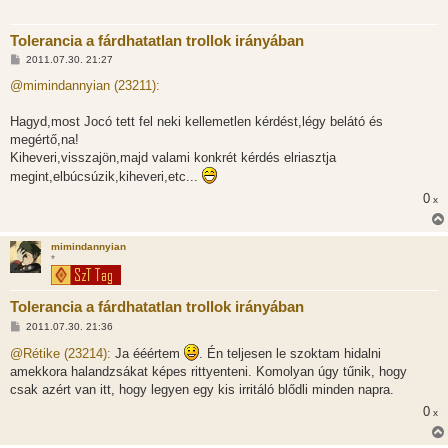
Tolerancia a fárdhatatlan trollok irányában
H
2011.07.30. 21:27
o
z
@mimindannyian (23211):
z
á
s
Hagyd,most Jocó tett fel neki kellemetlen kérdést,légy belátó és
z
megértő,na!
ó
l
Kiheveri,visszajön,majd valami konkrét kérdés elriasztja
á
megint,elbúcsúzik,kiheveri,etc...
s
0
x
mimindannyian
*
Tolerancia a fárdhatatlan trollok irányában
H
2011.07.30. 21:36
o
z
@Rétike (23214):
Ja ééértem
. Én teljesen le szoktam hidalni
z
amekkora halandzsákat képes rittyenteni. Komolyan úgy tűnik, hogy
á
s
csak azért van itt, hogy legyen egy kis irritáló blődli minden napra.
z
ó
0
x
l
á
s