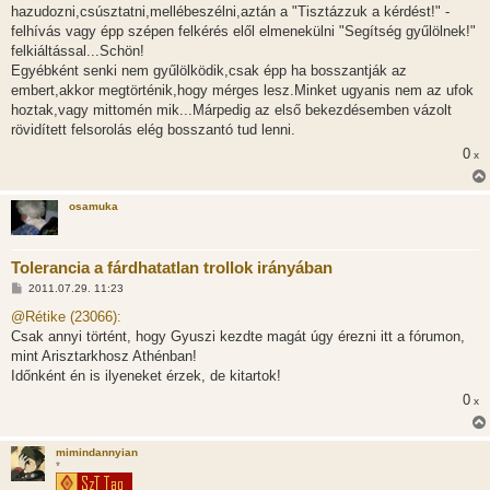
z
hazudozni,csúsztatni,mellébeszélni,aztán a "Tisztázzuk a kérdést!" -
ó
l
felhívás vagy épp szépen felkérés elől elmenekülni "Segítség gyűlölnek!"
á
felkiáltással...Schön!
s
Egyébként senki nem gyűlölködik,csak épp ha bosszantják az
embert,akkor megtörténik,hogy mérges lesz.Minket ugyanis nem az ufok
hoztak,vagy mittomén mik...Márpedig az első bekezdésemben vázolt
rövidített felsorolás elég bosszantó tud lenni.
0
x
osamuka
Tolerancia a fárdhatatlan trollok irányában
H
2011.07.29. 11:23
o
z
@Rétike (23066):
z
Csak annyi történt, hogy Gyuszi kezdte magát úgy érezni itt a fórumon,
á
s
mint Arisztarkhosz Athénban!
z
Időnként én is ilyeneket érzek, de kitartok!
ó
l
0
x
á
s
mimindannyian
*