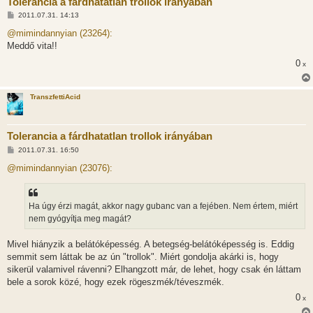
Tolerancia a fárdhatatlan trollok irányában
H
2011.07.31. 14:13
o
z
@mimindannyian (23264):
z
Meddő vita!!
á
s
0
x
z
ó
l
á
TranszfettiAcid
s
Tolerancia a fárdhatatlan trollok irányában
H
2011.07.31. 16:50
o
z
@mimindannyian (23076):
z
á
s
z
Ha úgy érzi magát, akkor nagy gubanc van a fejében. Nem értem, miért
ó
l
nem gyógyítja meg magát?
á
s
Mivel hiányzik a belátóképesség. A betegség-belátóképesség is. Eddig
semmit sem láttak be az ún "trollok". Miért gondolja akárki is, hogy
sikerül valamivel rávenni? Elhangzott már, de lehet, hogy csak én láttam
bele a sorok közé, hogy ezek rögeszmék/téveszmék.
0
x