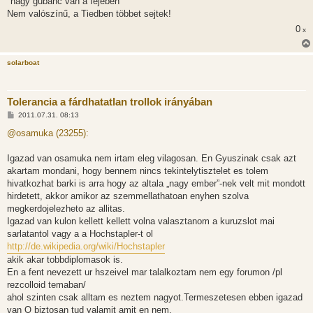
"nagy gubanc van a fejében"
á
s
Nem valószínű, a Tiedben többet sejtek!
z
0
ó
x
l
á
s
solarboat
Tolerancia a fárdhatatlan trollok irányában
H
2011.07.31. 08:13
o
z
@osamuka (23255):
z
á
s
Igazad van osamuka nem irtam eleg vilagosan. En Gyuszinak csak azt
z
akartam mondani, hogy bennem nincs tekintelytisztelet es tolem
ó
l
hivatkozhat barki is arra hogy az altala „nagy ember”-nek velt mit mondott
á
hirdetett, akkor amikor az szemmellathatoan enyhen szolva
s
megkerdojelezheto az allitas.
Igazad van kulon kellett kellett volna valasztanom a kuruzslot mai
sarlatantol vagy a a Hochstapler-t ol
http://de.wikipedia.org/wiki/Hochstapler
akik akar tobbdiplomasok is.
En a fent nevezett ur hszeivel mar talalkoztam nem egy forumon /pl
rezcolloid temaban/
ahol szinten csak alltam es neztem nagyot.Termeszetesen ebben igazad
van O biztosan tud valamit amit en nem.