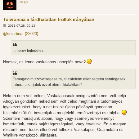
Caspi
Tolerancia a fárdhatatlan trollok irányában
H
2011.07.28. 20:13
o
z
@solarboat (23020):
z
á
s
z
...merev fejfedeles...
ó
l
á
Nocsak, ez lenne vaskalapos ünneplős neve?
s
Tamogatoim szovetsegeseim, ellenfeleim ellensegeim semlegesek
taborat akarjatok ezzel elerni, kialakitani?
Nekem nem volt célom, Vaskalaposnak pedig szintén nem volt célja.
Ahogyan gondolom neked sem volt célod megtiltani a tudományos
igyekezetünket, hogy a net-trollok újabb példányát gondosan
felcimkézzük és besoroljuk a megfelelő természetrajzi osztályba.
Szeintem maradjunk abban, hogy vagy személyes véleményt
ismertetünk, ennek sajátságosságaival, vagy érvelünk. Én a magam
részéről, nem tudok ellenérvet felhozni Vaskalapos, Osamukára és
Wmikire vonatkozó, állítására.