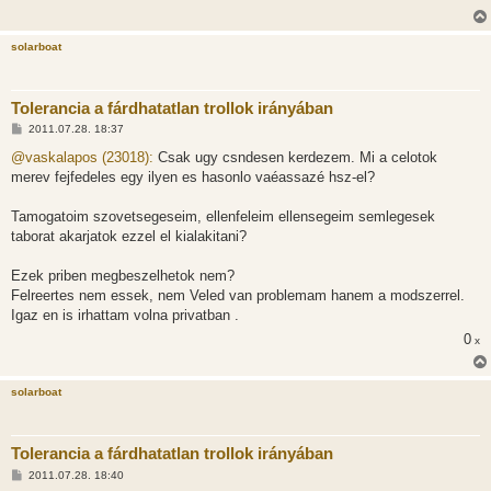
solarboat
Tolerancia a fárdhatatlan trollok irányában
H
2011.07.28. 18:37
o
z
@vaskalapos (23018):
Csak ugy csndesen kerdezem. Mi a celotok
z
merev fejfedeles egy ilyen es hasonlo vaéassazé hsz-el?
á
s
z
Tamogatoim szovetsegeseim, ellenfeleim ellensegeim semlegesek
ó
l
taborat akarjatok ezzel el kialakitani?
á
s
Ezek priben megbeszelhetok nem?
Felreertes nem essek, nem Veled van problemam hanem a modszerrel.
Igaz en is irhattam volna privatban .
0
x
solarboat
Tolerancia a fárdhatatlan trollok irányában
H
2011.07.28. 18:40
o