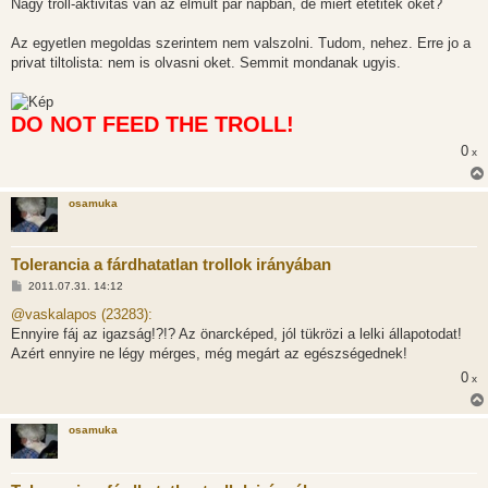
z
Nagy troll-aktivitas van az elmult par napban, de miert etetitek oket?
z
á
s
Az egyetlen megoldas szerintem nem valszolni. Tudom, nehez. Erre jo a
z
privat tiltolista: nem is olvasni oket. Semmit mondanak ugyis.
ó
l
á
s
DO NOT FEED THE TROLL!
0
x
osamuka
Tolerancia a fárdhatatlan trollok irányában
H
2011.07.31. 14:12
o
z
@vaskalapos (23283):
z
Ennyire fáj az igazság!?!? Az önarcképed, jól tükrözi a lelki állapotodat!
á
s
Azért ennyire ne légy mérges, még megárt az egészségednek!
z
0
ó
x
l
á
s
osamuka