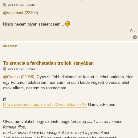
H
2011.07.29. 22:34
o
z
@solarboat (23109):
z
á
s
Nincs nekem olyan szerencsém...
z
ó
0
x
l
á
s
solarboat
Tolerancia a fárdhatatlan trollok irányában
H
2011.07.29. 22:43
o
z
@Gyuszi (22956):
Gyuszi! Tobb diplomasok kozott is lehet sarlatan. Nem
z
egy Forumon talakoztam mar summa cum laude vegzett orvossal ahol
á
s
csak alltam, neztem es toporogtam.
z
ó
l
pl
á
http://www.orvostudakozo.hu/OrvosValaszol/Dr
HamvasFerenc
s
Olvastam valahol hogy szerinte hogy
terheseg alatt a szex minden
formaja tilos,
mert az pszihologiai betegsegeket okoz majd a gyermeknel.