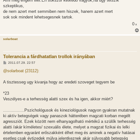
Ami meg engem illet.En sokszor ketkedo vagyok,ha ugy tetszik
szkeptikus,
de nem azert mert semmiben nem hiszek, hanem azert mert
sok sok mindent lehetsegesnek tartok.
0
x
solarboat
Tolerancia a fárdhatatlan trollok irányában
H
2011.07.29. 22:57
o
z
@solarboat (23112):
z
á
s
A tisztesseg ugy kivanja hogy az eredeti szoveget tegyem be
z
ó
l
*23
á
Veszélyes-e a terhesség alatti szex és ha igen, akkor miért?
s
.................Pszichológusok és kineziológusok nagyon gyakran mutatnak
ki aktív betegségek vagy panaszok hátterében magzati korban megélt
agressziót. Ezek között nem elhanyagolható mértékű a szülők terhesség
alatti /akár kíméletes/ szexuális élete, melyet a magzat fizikai és lelki
értelemben egyaránt erőszakként élhet meg és aminek a negatív hatásai
esetleg csak évtizedek múlva jelentkeznek akár súlyosabb betegség