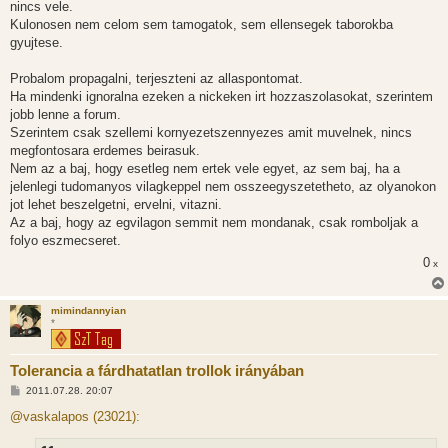
s
nincs vele.
z
Kulonosen nem celom sem tamogatok, sem ellensegek taborokba
ó
l
gyujtese.
á
s
Probalom propagalni, terjeszteni az allaspontomat.
Ha mindenki ignoralna ezeken a nickeken irt hozzaszolasokat, szerintem
jobb lenne a forum.
Szerintem csak szellemi kornyezetszennyezes amit muvelnek, nincs
megfontosara erdemes beirasuk.
Nem az a baj, hogy esetleg nem ertek vele egyet, az sem baj, ha a
jelenlegi tudomanyos vilagkeppel nem osszeegyszetetheto, az olyanokon
jot lehet beszelgetni, ervelni, vitazni.
Az a baj, hogy az egvilagon semmit nem mondanak, csak romboljak a
folyo eszmecseret.
0
x
mimindannyian
*
Tolerancia a fárdhatatlan trollok irányában
H
2011.07.28. 20:07
o
z
@vaskalapos (23021):
z
á