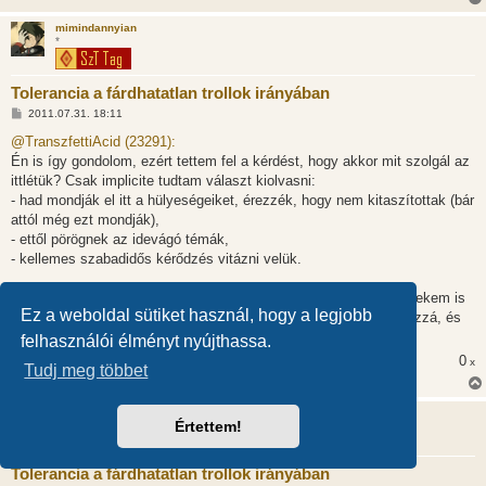
mimindannyian
*
Tolerancia a fárdhatatlan trollok irányában
H
2011.07.31. 18:11
o
z
@TranszfettiAcid (23291):
z
Én is így gondolom, ezért tettem fel a kérdést, hogy akkor mit szolgál az
á
s
ittlétük? Csak implicite tudtam választ kiolvasni:
z
- had mondják el itt a hülyeségeiket, érezzék, hogy nem kitaszítottak (bár
ó
l
attól még ezt mondják),
á
- ettől pörögnek az idevágó témák,
s
- kellemes szabadidős kérődzés vitázni velük.
Úgyhogy nekem úgy tűnik, itt a kedvelt élőlények. Lehet, hogy nekem is
Ez a weboldal sütiket használ, hogy a legjobb
be kéne állni trollnak. Szkeptikus trollnak. Ész ugye nem kell hozzá, és
izgi játék hülyeséggel provokálni?
felhasználói élményt nyújthassa.
0
x
Tudj meg többet
Popula(c)tion
Értettem!
Tolerancia a fárdhatatlan trollok irányában