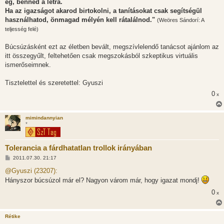
ég, benned a létra.
ó
l
Ha az igazságot akarod birtokolni, a tanításokat csak segítségül
á
használhatod, önmagad mélyén kell rátalálnod."
(Weöres Sándorí: A
s
teljesség felé)
Búcsúzásként ezt az életben bevált, megszívlelendő tanácsot ajánlom az
itt összegyűlt, feltehetően csak megszokásból szkeptikus virtuális
ismerőseimnek.
Tisztelettel és szeretettel: Gyuszi
0
x
mimindannyian
*
Tolerancia a fárdhatatlan trollok irányában
H
2011.07.30. 21:17
o
z
@Gyuszi (23207):
z
Hányszor búcsúzol már el? Nagyon várom már, hogy igazat mondj!
á
s
0
x
z
ó
l
á
Rétike
s