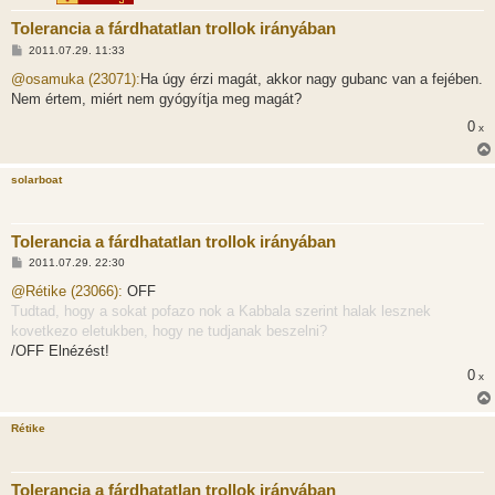
Tolerancia a fárdhatatlan trollok irányában
H
2011.07.29. 11:33
o
z
@osamuka (23071):
Ha úgy érzi magát, akkor nagy gubanc van a fejében.
z
Nem értem, miért nem gyógyítja meg magát?
á
s
0
x
z
ó
l
á
solarboat
s
Tolerancia a fárdhatatlan trollok irányában
H
2011.07.29. 22:30
o
z
@Rétike (23066):
OFF
z
Tudtad, hogy a sokat pofazo nok a Kabbala szerint halak lesznek
á
s
kovetkezo eletukben, hogy ne tudjanak beszelni?
z
/OFF Elnézést!
ó
l
0
x
á
s
Rétike
Tolerancia a fárdhatatlan trollok irányában