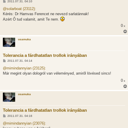
H
2011.07.31. 04:10
o
z
@solarboat (23112):
z
Kérés: Dr Hamvas Ferencet ne nevezd sarlatánnak!
á
s
Azért Ő tud valamit, amit Te nem.
z
ó
0
x
l
á
s
osamuka
Tolerancia a fárdhatatlan trollok irányában
H
2011.07.31. 04:14
o
z
@mimindannyian (23125):
z
Már megint olyan dologról van véleményed, amiről lövésed sincs!
á
s
0
x
z
ó
l
á
osamuka
s
Tolerancia a fárdhatatlan trollok irányában
H
2011.07.31. 04:16
o
z
@mimindannyian (23076):
z