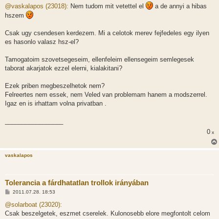
z
@vaskalapos (23018):
Nem tudom mit vetettel el
a de annyi a hibas
z
hszem
á
s
z
Csak ugy csendesen kerdezem. Mi a celotok merev fejfedeles egy ilyen
ó
l
es hasonlo valasz hsz-el?
á
s
Tamogatoim szovetsegeseim, ellenfeleim ellensegeim semlegesek
taborat akarjatok ezzel elerni, kialakitani?
Ezek priben megbeszelhetok nem?
Felreertes nem essek, nem Veled van problemam hanem a modszerrel.
Igaz en is irhattam volna privatban .
_________________
0
x
vaskalapos
Tolerancia a fárdhatatlan trollok irányában
H
2011.07.28. 18:53
o
z
@solarboat (23020):
z
Csak beszelgetek, eszmet cserelek. Kulonosebb elore megfontolt celom
á