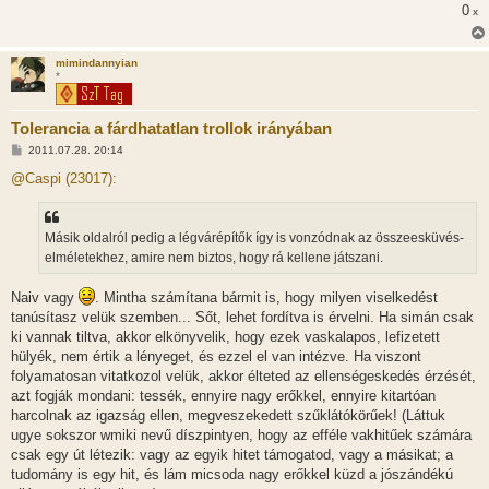
0
x
mimindannyian
*
Tolerancia a fárdhatatlan trollok irányában
H
2011.07.28. 20:14
o
z
@Caspi (23017):
z
á
s
z
Másik oldalról pedig a légvárépítők így is vonzódnak az összeesküvés-
ó
l
elméletekhez, amire nem biztos, hogy rá kellene játszani.
á
s
Naiv vagy
. Mintha számítana bármit is, hogy milyen viselkedést
tanúsítasz velük szemben... Sőt, lehet fordítva is érvelni. Ha simán csak
ki vannak tiltva, akkor elkönyvelik, hogy ezek vaskalapos, lefizetett
hülyék, nem értik a lényeget, és ezzel el van intézve. Ha viszont
folyamatosan vitatkozol velük, akkor élteted az ellenségeskedés érzését,
azt fogják mondani: tessék, ennyire nagy erőkkel, ennyire kitartóan
harcolnak az igazság ellen, megveszekedett szűklátókörűek! (Láttuk
ugye sokszor wmiki nevű díszpintyen, hogy az efféle vakhitűek számára
csak egy út létezik: vagy az egyik hitet támogatod, vagy a másikat; a
tudomány is egy hit, és lám micsoda nagy erőkkel küzd a jószándékú