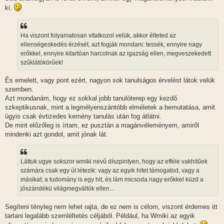
ki.
Ha viszont folyamatosan vitatkozol velük, akkor élteted az
ellenségeskedés érzését, azt fogják mondani: tessék, ennyire nagy
erőkkel, ennyire kitartóan harcolnak az igazság ellen, megveszekedett
szűklátókörűek!
És emelett, vagy pont ezért, nagyon sok tanulságos érvelést látok velük
szemben.
Azt mondanám, hogy ez sokkal jobb tanulóterep egy kezdő
szkeptikusnak, mint a legmélyenszántóbb elméletek a bemutatása, amit
úgyis csak évtizedes kemény tanulás után fog átlátni.
De mint előzőleg is írtam, ez pusztán a magánvéleményem, amiről
mindenki azt gondol, amit jónak lát.
Láttuk ugye sokszor wmiki nevű díszpintyen, hogy az efféle vakhitűek
számára csak egy út létezik: vagy az egyik hitet támogatod, vagy a
másikat; a tudomány is egy hit, és lám micsoda nagy erőkkel küzd a
jószándékú világmegváltók ellen...
Segíteni tényleg nem lehet rajta, de ez nem is célom, viszont érdemes itt
tartani legalább szemléltetés céljából. Például, ha Wmiki az egyik