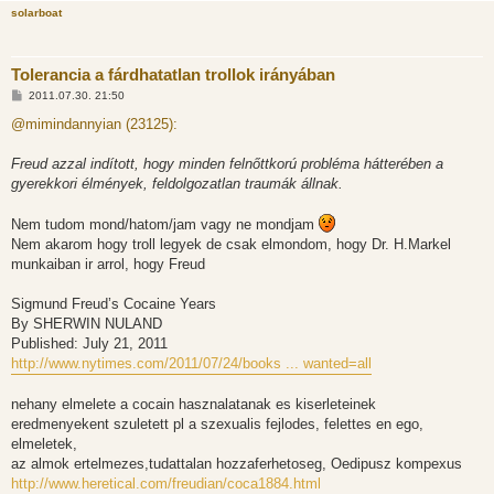
solarboat
Tolerancia a fárdhatatlan trollok irányában
H
2011.07.30. 21:50
o
z
@mimindannyian (23125):
z
á
s
Freud azzal indított, hogy minden felnőttkorú probléma hátterében a
z
gyerekkori élmények, feldolgozatlan traumák állnak.
ó
l
á
Nem tudom mond/hatom/jam vagy ne mondjam
s
Nem akarom hogy troll legyek de csak elmondom, hogy Dr. H.Markel
munkaiban ir arrol, hogy Freud
Sigmund Freud’s Cocaine Years
By SHERWIN NULAND
Published: July 21, 2011
http://www.nytimes.com/2011/07/24/books ... wanted=all
nehany elmelete a cocain hasznalatanak es kiserleteinek
eredmenyekent szuletett pl a szexualis fejlodes, felettes en ego,
elmeletek,
az almok ertelmezes,tudattalan hozzaferhetoseg, Oedipusz kompexus
http://www.heretical.com/freudian/coca1884.html