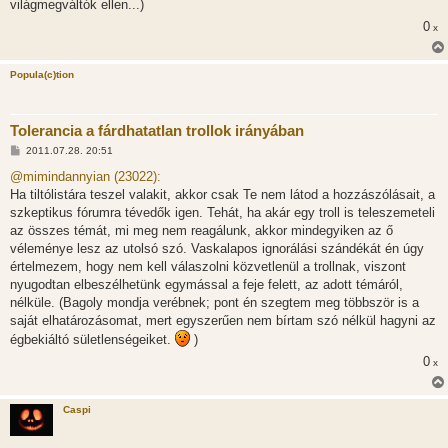
világmegváltók ellen...)
0
x
Popula(c)tion
Tolerancia a fárdhatatlan trollok irányában
H
2011.07.28. 20:51
o
z
@mimindannyian (23022):
z
Ha tiltólistára teszel valakit, akkor csak Te nem látod a hozzászólásait, a
á
s
szkeptikus fórumra tévedők igen. Tehát, ha akár egy troll is teleszemeteli
z
az összes témát, mi meg nem reagálunk, akkor mindegyiken az ő
ó
l
véleménye lesz az utolsó szó. Vaskalapos ignorálási szándékát én úgy
á
értelmezem, hogy nem kell válaszolni közvetlenül a trollnak, viszont
s
nyugodtan elbeszélhetünk egymással a feje felett, az adott témáról,
nélküle. (Bagoly mondja verébnek; pont én szegtem meg többször is a
saját elhatározásomat, mert egyszerűen nem bírtam szó nélkül hagyni az
égbekiáltó sületlenségeiket.
)
0
x
Caspi