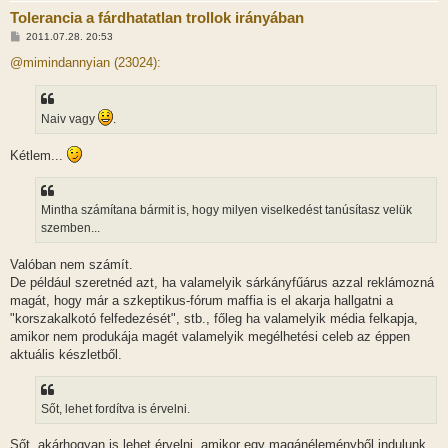
Tolerancia a fárdhatatlan trollok irányában
H
2011.07.28. 20:53
o
z
@mimindannyian (23024):
z
á
s
z
Naiv vagy
.
ó
l
á
Kétlem...
s
Mintha számítana bármit is, hogy milyen viselkedést tanúsítasz velük
szemben...
Valóban nem számít.
De például szeretnéd azt, ha valamelyik sárkányfűárus azzal reklámozná
magát, hogy már a szkeptikus-fórum maffia is el akarja hallgatni a
"korszakalkotó felfedezését", stb., főleg ha valamelyik média felkapja,
amikor nem produkája magét valamelyik megélhetési celeb az éppen
aktuális készletből.
Sőt, lehet fordítva is érvelni.
Sőt, akárhogyan is lehet érvelni, amikor egy magánéleményből indulunk