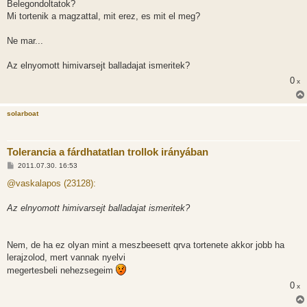
Belegondoltatok?
Mi tortenik a magzattal, mit erez, es mit el meg?
Ne mar...
Az elnyomott himivarsejt balladajat ismeritek?
0
x
solarboat
Tolerancia a fárdhatatlan trollok irányában
H
2011.07.30. 16:53
o
z
@vaskalapos (23128):
z
á
s
Az elnyomott himivarsejt balladajat ismeritek?
z
ó
l
á
Nem, de ha ez olyan mint a meszbeesett qrva tortenete akkor jobb ha
s
lerajzolod, mert vannak nyelvi
megertesbeli nehezsegeim
0
x