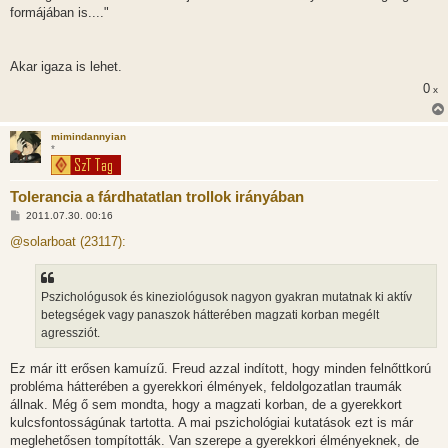
formájában is...."
Akar igaza is lehet.
0
x
mimindannyian
*
Tolerancia a fárdhatatlan trollok irányában
H
2011.07.30. 00:16
o
z
@solarboat (23117):
z
á
s
z
Pszichológusok és kineziológusok nagyon gyakran mutatnak ki aktív
ó
l
betegségek vagy panaszok hátterében magzati korban megélt
á
agressziót.
s
Ez már itt erősen kamuízű. Freud azzal indított, hogy minden felnőttkorú
probléma hátterében a gyerekkori élmények, feldolgozatlan traumák
állnak. Még ő sem mondta, hogy a magzati korban, de a gyerekkort
kulcsfontosságúnak tartotta. A mai pszichológiai kutatások ezt is már
meglehetősen tompították. Van szerepe a gyerekkori élményeknek, de