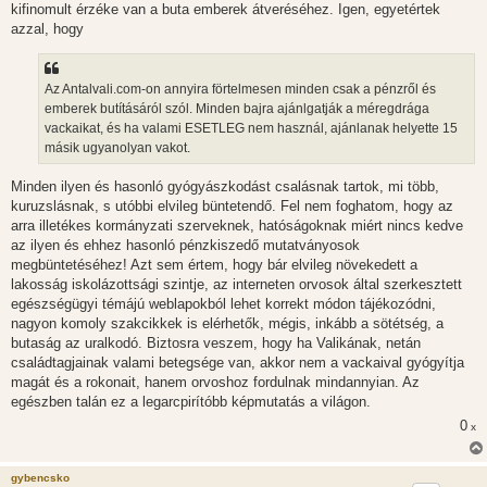
l
kifinomult érzéke van a buta emberek átveréséhez. Igen, egyetértek
á
azzal, hogy
s
Az Antalvali.com-on annyira förtelmesen minden csak a pénzről és
emberek butításáról szól. Minden bajra ajánlgatják a méregdrága
vackaikat, és ha valami ESETLEG nem használ, ajánlanak helyette 15
másik ugyanolyan vakot.
Minden ilyen és hasonló gyógyászkodást csalásnak tartok, mi több,
kuruzslásnak, s utóbbi elvileg büntetendő. Fel nem foghatom, hogy az
arra illetékes kormányzati szerveknek, hatóságoknak miért nincs kedve
az ilyen és ehhez hasonló pénzkiszedő mutatványosok
megbüntetéséhez! Azt sem értem, hogy bár elvileg növekedett a
lakosság iskolázottsági szintje, az interneten orvosok által szerkesztett
egészségügyi témájú weblapokból lehet korrekt módon tájékozódni,
nagyon komoly szakcikkek is elérhetők, mégis, inkább a sötétség, a
butaság az uralkodó. Biztosra veszem, hogy ha Valikának, netán
családtagjainak valami betegsége van, akkor nem a vackaival gyógyítja
magát és a rokonait, hanem orvoshoz fordulnak mindannyian. Az
egészben talán ez a legarcpirítóbb képmutatás a világon.
0
x
gybencsko