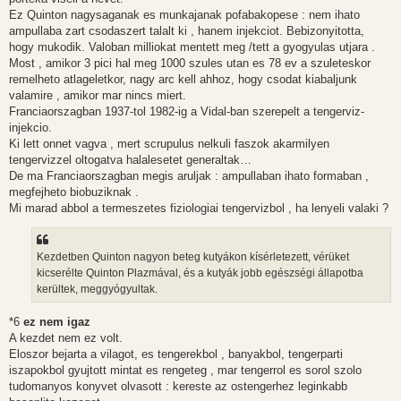
Ez Quinton nagysaganak es munkajanak pofabakopese : nem ihato
ampullaba zart csodaszert talalt ki , hanem injekciot. Bebizonyitotta,
hogy mukodik. Valoban milliokat mentett meg /tett a gyogyulas utjara .
Most , amikor 3 pici hal meg 1000 szules utan es 78 ev a szuleteskor
remelheto atlageletkor, nagy arc kell ahhoz, hogy csodat kiabaljunk
valamire , amikor mar nincs miert.
Franciaorszagban 1937-tol 1982-ig a Vidal-ban szerepelt a tengerviz-
injekcio.
Ki lett onnet vagva , mert scrupulus nelkuli faszok akarmilyen
tengervizzel oltogatva halalesetet generaltak…
De ma Franciaorszagban megis aruljak : ampullaban ihato formaban ,
megfejheto biobuziknak .
Mi marad abbol a termeszetes fiziologiai tengervizbol , ha lenyeli valaki ?
Kezdetben Quinton nagyon beteg kutyákon kísérletezett, vérüket
kicserélte Quinton Plazmával, és a kutyák jobb egészségi állapotba
kerültek, meggyógyultak.
*6
ez nem igaz
A kezdet nem ez volt.
Eloszor bejarta a vilagot, es tengerekbol , banyakbol, tengerparti
iszapokbol gyujtott mintat es rengeteg , mar tengerrol es sorol szolo
tudomanyos konyvet olvasott : kereste az ostengerhez leginkabb