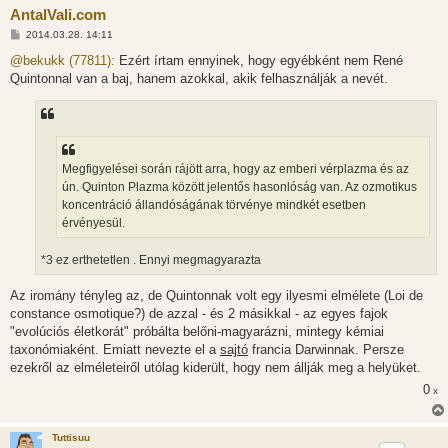
AntalVali.com
H
2014.03.28. 14:11
o
z
@bekukk (77811):
Ezért írtam ennyinek, hogy egyébként nem René
z
Quintonnal van a baj, hanem azokkal, akik felhasználják a nevét.
á
s
z
ó
l
á
s
Megfigyelései során rájött arra, hogy az emberi vérplazma és az
ún. Quinton Plazma között jelentős hasonlóság van. Az ozmotikus
koncentráció állandóságának törvénye mindkét esetben
érvényesül.
*3 ez erthetetlen . Ennyi megmagyarazta
Az iromány tényleg az, de Quintonnak volt egy ilyesmi elmélete (Loi de
constance osmotique?) de azzal - és 2 másikkal - az egyes fajok
"evolúciós életkorát" próbálta belőni-magyarázni, mintegy kémiai
taxonómiaként. Emiatt nevezte el a
sajtó
francia Darwinnak. Persze
ezekről az elméleteiről utólag kiderült, hogy nem állják meg a helyüket.
0
x
Tuttisuu