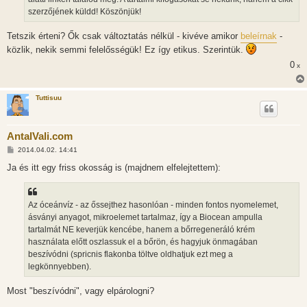
szerzőjének küldd! Köszönjük!
Tetszik érteni? Ők csak változtatás nélkül - kivéve amikor
beleírnak
-
közlik, nekik semmi felelősségük! Ez így etikus. Szerintük.
0
x
Tuttisuu
AntalVali.com
H
2014.04.02. 14:41
o
z
Ja és itt egy friss okosság is (majdnem elfelejtettem):
z
á
s
z
Az óceánvíz - az őssejthez hasonlóan - minden fontos nyomelemet,
ó
l
ásványi anyagot, mikroelemet tartalmaz, így a Biocean ampulla
á
tartalmát NE keverjük kencébe, hanem a bőrregeneráló krém
s
használata előtt oszlassuk el a bőrön, és hagyjuk önmagában
beszívódni (spricnis flakonba töltve oldhatjuk ezt meg a
legkönnyebben).
Most "beszívódni", vagy elpárologni?