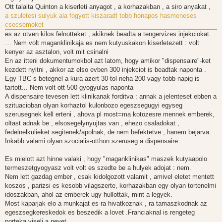
Ott talalta Quinton a kiserleti anyagot , a korhazakban , a siro anyakat ,
a szuletesi sulyuk ala fogyott kiszaradt tobb honapos hasmeneses
csecsemoket
es az otven kilos felnotteket , akiknek beadta a tengervizes injekciokat
… Nem volt maganklinikaja es nem kutyuskakon kiserletezett : volt
kenyer az asztalon, volt mit csinalni
En az itteni dokumentumokbol azt latom, hogy amikor "dispensaire"-ket
kezdett nyitni , akkor az elso evben 300 injekciot is beadtak naponta .
Egy TBC-s betegnel a kura azert 30-tol neha 200 vagy tobb napig is
tartott... Nem volt ott 500 gyogyulas naponta
A dispensaire tevesen lett klinikanak forditva : annak a jelenteset ebben a
szituacioban olyan korhaztol kulonbozo egeszsegugyi egyseg
szerusegnek kell erteni , ahova pl most=ma kotozesre mennek emberek,
oltast adnak be , elsosegelynyujtas van , ehezo csaladokat ,
fedelnelkulieket segitenek/apolnak, de nem befektetve , hanem bejarva.
Inkabb valami olyan szocialis-otthon szeruseg a dispensaire .
Es mielott azt hinne valaki , hogy "maganklinikas" maszek kutyaapolo
termeszetgyogyasz volt volt es szedte be a hulyek adojat : nem.
Nem lett gazdag ember , csak kidolgozott valamit , amivel eletet mentett
koszos , parizsi es kesobb vilagszerte, korhazakban egy olyan tortenelmi
idoszakban, ahol az emberek ugy hullottak, mint a legyek.
Most kaparjak elo a munkajat es ra hivatkoznak , ra tamaszkodnak az
egeszsegkereskedok es beszedik a lovet .Franciaknal is rengeteg
porteka viseli a nevet.