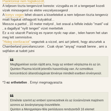
Planktonnal nem foglalkozott
.
A teljesen tiszta tengervizet kereste: vizsgalta es irt a tengerpart kozeli
vizek minosegerol es eletre veszelyessegerol .
A
konyv vegen
lehet olvasni a kiserleteket a nem teljesen tiszta tengerviz
miatt fogukat otthagyott kutyakkal...
Messze a parttol , 10 meter melyrol , ket oraval a felfele indulo "maré"-val
, a dagallyal "nyilt tengeri" vizet meritettek .
Ez a viz utazott Parizsig es nyaron nyolc nap utan , telen harom het utan
meg lett semmisitve.
"Hideg sterilizaciot"
vegeztek a vizzel, ami azt jelenti, hogy atszurtek a
Chamberland porcelanszuron . Csak olyan "anyag" maradt benne , ami a
sejtfalon at tudott jutni
Megfigyelései során rájött arra, hogy az emberi vérplazma és az ún.
Quinton Plazma között jelentős hasonlóság van. Az ozmotikus
koncentráció állandóságának törvénye mindkét esetben érvényesül.
*3
ez erthetetlen
. Ennyi megmagyarazta
Elmélete szerint az emberi szervezetnek és az óceánvíznek majdnem
azonos az ásványianyag-összetétele.
Quinton a Mengyelejev-féle periódusos rendszerből 16 elemet