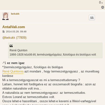
l
0
x
á
s
bekukk
AntalVali.com
H
2014.03.28. 09:48
o
z
@bekukk (77809):
z
á
s
z
René Quinton
ó
l
1866-1926 között élt, természetgyógyász, fiziológus és biológus volt
á
s
-*1
ez nem igaz
*1természetgyógyász, fiziológus és biológus
René Quintonra
azt mondani , hogy termeszetgyogyasz , az muveltseg
kerdese
Mi a termeszetgyogyaszat es mi a termeszettudomany ?
Lattam, honnet lett forditgatva ez az osszemasolt biografia : azon az
oldalon naturaliste volt irva...
A naturalista az nem termeszetgyogyasz: az termeszettudos.
Eotvos Lorand az termeszettudos volt.
Ossze lehet-e hasonlitani , ossze lehet-e keverni a Weixl-varhegyivel