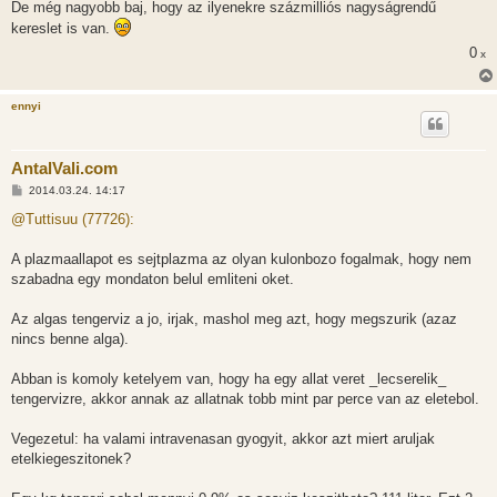
De még nagyobb baj, hogy az ilyenekre százmilliós nagyságrendű
kereslet is van.
0
x
ennyi
AntalVali.com
H
2014.03.24. 14:17
o
z
@Tuttisuu (77726):
z
á
s
A plazmaallapot es sejtplazma az olyan kulonbozo fogalmak, hogy nem
z
szabadna egy mondaton belul emliteni oket.
ó
l
á
Az algas tengerviz a jo, irjak, mashol meg azt, hogy megszurik (azaz
s
nincs benne alga).
Abban is komoly ketelyem van, hogy ha egy allat veret _lecserelik_
tengervizre, akkor annak az allatnak tobb mint par perce van az eletebol.
Vegezetul: ha valami intravenasan gyogyit, akkor azt miert aruljak
etelkiegeszitonek?