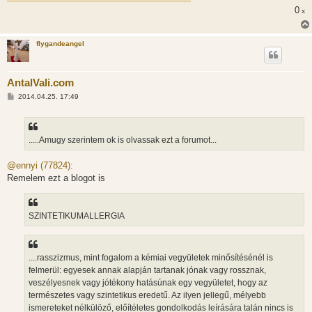
0
x
flygandeangel
AntalVali.com
H
2014.04.25. 17:49
o
z
z
á
s
.....Amugy szerintem ok is olvassak ezt a forumot...
z
ó
l
@ennyi (77824):
á
Remelem ezt a blogot is
s
SZINTETIKUMALLERGIA
....rasszizmus, mint fogalom a kémiai vegyületek minősítésénél is
felmerül: egyesek annak alapján tartanak jónak vagy rossznak,
veszélyesnek vagy jótékony hatásúnak egy vegyületet, hogy az
természetes vagy szintetikus eredetű. Az ilyen jellegű, mélyebb
ismereteket nélkülöző, előítéletes gondolkodás leírására talán nincs is