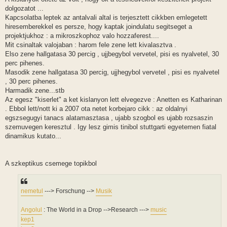
dolgozatot ...
Kapcsolatba leptek az antalvali altal is terjesztett cikkben emlegetett
hiresemberekkel es persze, hogy kaptak joindulatu segitseget a
projektjukhoz : a mikroszkophoz valo hozzaferest....
Mit csinaltak valojaban : harom fele zene lett kivalasztva .
Elso zene hallgatasa 30 percig , ujjbegybol vervetel, pisi es nyalvetel, 30
perc pihenes.
Masodik zene hallgatasa 30 percig, ujjhegybol vervetel , pisi es nyalvetel
, 30 perc pihenes.
Harmadik zene...stb
Az egesz "kiserlet" a ket kislanyon lett elvegezve : Anetten es Katharinan
. Ebbol lett/nott ki a 2007 ota netet korbejaro cikk : az oldalnyi
egszsegugyi tanacs alatamasztasa , ujabb szogbol es ujabb rozsaszin
szemuvegen keresztul . Igy lesz gimis tinibol stuttgarti egyetemen fiatal
dinamikus kutato...
A szkeptikus csemege topikbol
nemetul
---> Forschung -->
Musik
Angolul
: The World in a Drop -->Research --->
music
kep1