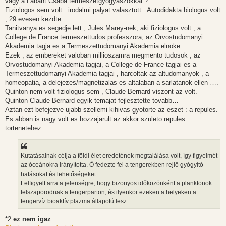
vagy a Labant Csaba termeszetgyogyaszokkal ?
Fiziologos sem volt : irodalmi palyat valasztott . Autodidakta biologus volt
, 29 evesen kezdte.
Tanitvanya es segedje lett , Jules Marey-nek, aki fiziologus volt , a
College de France termeszettudos professzora, az Orvostudomanyi
Akademia tagja es a Termeszettudomanyi Akademia elnoke.
Ezek , az embereket valoban millioszamra megmento tudosok , az
Orvostudomanyi Akademia tagjai, a College de France tagjai es a
Termeszettudomanyi Akademia tagjai , harcoltak az altudomanyok , a
homeopatia, a delejezes/magnetizalas es altalaban a sarlatanok ellen ….
Quinton nem volt fiziologus sem , Claude Bernard viszont az volt.
Quinton Claude Bernard egyik temajat fejlesztette tovabb…
Aztan ezt befejezve ujabb szellemi kihivas gyotorte az eszet : a repules.
Es abban is nagy volt es hozzajarult az akkor szuleto repules
tortenetehez...
Kutatásainak célja a földi élet eredetének megtalálása volt, így figyelmét
az óceánokra irányította. Ő fedezte fel a tengerekben rejlő gyógyító
hatásokat és lehetőségeket.
Felfigyelt arra a jelenségre, hogy bizonyos időközönként a planktonok
felszaporodnak a tengerparton, és ilyenkor ezeken a helyeken a
tengervíz bioaktív plazma állapotú lesz.
*2
ez nem igaz