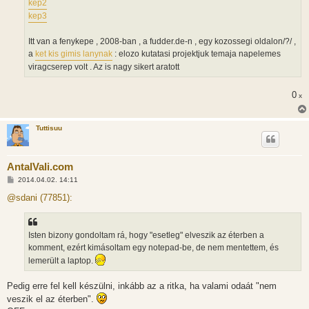
kep2
kep3
Itt van a fenykepe , 2008-ban , a fudder.de-n , egy kozossegi oldalon/?/ ,
a
ket kis gimis lanynak
: elozo kutatasi projektjuk temaja napelemes
viragcserep volt . Az is nagy sikert aratott
0
x
Tuttisuu
AntalVali.com
H
2014.04.02. 14:11
o
z
@sdani (77851):
z
á
s
z
Isten bizony gondoltam rá, hogy "esetleg" elveszik az éterben a
ó
l
komment, ezért kimásoltam egy notepad-be, de nem mentettem, és
á
lemerült a laptop.
s
Pedig erre fel kell készülni, inkább az a ritka, ha valami odaát "nem
veszik el az éterben".