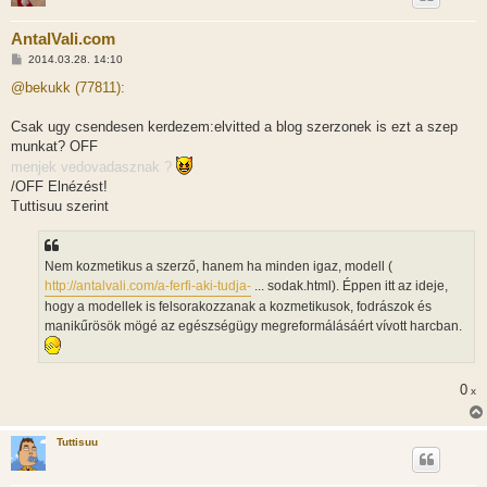
AntalVali.com
H
2014.03.28. 14:10
o
z
@bekukk (77811):
z
á
s
Csak ugy csendesen kerdezem:elvitted a blog szerzonek is ezt a szep
z
munkat? OFF
ó
l
menjek vedovadasznak ?
á
/OFF Elnézést!
s
Tuttisuu szerint
Nem kozmetikus a szerző, hanem ha minden igaz, modell (
http://antalvali.com/a-ferfi-aki-tudja-
... sodak.html). Éppen itt az ideje,
hogy a modellek is felsorakozzanak a kozmetikusok, fodrászok és
manikűrösök mögé az egészségügy megreformálásáért vívott harcban.
0
x
Tuttisuu