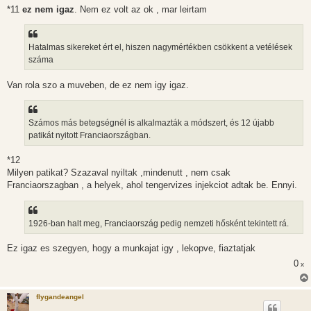
*11
ez nem igaz
. Nem ez volt az ok , mar leirtam
Hatalmas sikereket ért el, hiszen nagymértékben csökkent a vetélések
száma
Van rola szo a muveben, de ez nem igy igaz.
Számos más betegségnél is alkalmazták a módszert, és 12 újabb
patikát nyitott Franciaországban.
*12
Milyen patikat? Szazaval nyiltak ,mindenutt , nem csak
Franciaorszagban , a helyek, ahol tengervizes injekciot adtak be. Ennyi.
1926-ban halt meg, Franciaország pedig nemzeti hősként tekintett rá.
Ez igaz es szegyen, hogy a munkajat igy , lekopve, fiaztatjak
0
x
flygandeangel