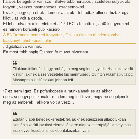
halalos betegekrol van szo , illetve tobb honapos , szuletesi sulyuk ala
fogyott , veszes hasmeneses, csecsemokrol.
Es az , hogy ujra ettek , lement a lazuk , fel tudtak allni es hiztak egy
kilot , az volt a csoda…
El lehet olvasni a kiserleteket a 17 TBC-s felnottrol , a 40 kisgyerekrol ,
es minden korabeli publikaciorol.
A BNF=francia nemzeti konyvtar , Gallika oldalan minden korabeli
kiadvanyt lehet konzultalni
, digitalizalva vannak.
En most tobb napig Quinton fo muvet olvastam
Titokban felkérték, hogy próbáljon meg segíteni egy tífuszban szenvedő
kisfiún, akinek a szervezetébe kis mennyiségű Quinton Plazmát juttatott.
Másnapra a kisfiú sokkal jobban lett.
*7
ez nem igaz
. Ez pofankopese a munkajanak es az akkori
egeszsegugyi politikanak : minden meg lett teve , hogy ne dogoljenek
meg az emberek , akkora volt a vesz…
Ezután újabb betegek keresték fel, akiknek egészségi állapotukban
szintén sikerült javulást elérnie, és erre alapozta terápiáját, amely most
száz évvel később ismét kibontakozóban van.