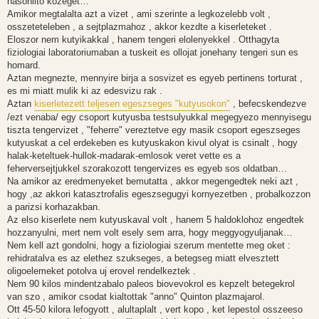
hasonlito kozeget…
Amikor megtalalta azt a vizet , ami szerinte a legkozelebb volt ,
osszeteteleben , a sejtplazmahoz , akkor kezdte a kiserleteket .
Eloszor nem kutyikakkal , hanem tengeri elolenyekkel . Otthagyta
fiziologiai laboratoriumaban a tuskeit es ollojat jonehany tengeri sun es
homard.
Aztan megnezte, mennyire birja a sosvizet es egyeb pertinens torturat ,
es mi miatt mulik ki az edesvizu rak .
Aztan
kiserletezett teljesen egeszseges "kutyusokon"
, befecskendezve
/ezt venaba/ egy csoport kutyusba testsulyukkal megegyezo mennyisegu
tiszta tengervizet , "feherre" vereztetve egy masik csoport egeszseges
kutyuskat a cel erdekeben es kutyuskakon kivul olyat is csinalt , hogy
halak-keteltuek-hullok-madarak-emlosok veret vette es a
feherversejtjukkel szorakozott tengervizes es egyeb sos oldatban…
Na amikor az eredmenyeket bemutatta , akkor megengedtek neki azt ,
hogy ,az akkori katasztrofalis egeszsegugyi kornyezetben , probalkozzon
a parizsi korhazakban.
Az elso kiserlete nem kutyuskaval volt , hanem 5 haldoklohoz engedtek
hozzanyulni, mert nem volt esely sem arra, hogy meggyogyuljanak…
Nem kell azt gondolni, hogy a fiziologiai szerum mentette meg oket :
rehidratalva es az elethez szukseges, a betegseg miatt elvesztett
oligoelemeket potolva uj erovel rendelkeztek .
Nem 90 kilos mindentzabalo paleos biovevokrol es kepzelt betegekrol
van szo , amikor csodat kialtottak "anno" Quinton plazmajarol.
Ott 45-50 kilora lefogyott , alultaplalt , vert kopo , ket lepestol osszeeso