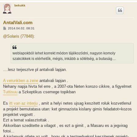
bekukk
AntalVali.com
H
2014.04.02. 08:31
o
z
@Solaris (77848):
z
á
s
z
weblapokból lehet korrekt módon tájékozódni, nagyon komoly
ó
l
szakcikkek is elérhetők, mégis, inkább a sötétség, a butaság....
á
s
....lesz terjesztve pl antalvali lapjan.
A verunkben a zene
antalvali lapjan .
Nehany napja hivta fel erre , a 2007-ota Neten korozo cikkre, a figyelmet
Tuttisuu
a Szkeptikus csemege topikban
Es
itt van az interju
, amit a helyi netes ujsag keszitett roluk kozvetlenul
a projekt bemutatasa utan: ket gimnazista kislany gimis feladatot=kozos
projektet vegzett .
Ezt a temat valasztottak .
Akkoriban szeditette a vilagot , es ezt a gimit , a Masaru es a jegvirag
fotoi...
A kislanyok otlete az volt , hogy ok a testnedvekrol keszitenek projekt-