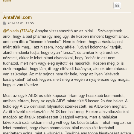
sdani
AntalVali.com
H
2014.04.01. 17:55
o
z
@Solaris (77846):
Annyira visszataszító az az oldal... Szövegelenek
z
arról, hogy a bad pharma így meg úgy, de közben mindent kigyomlálnak,
á
s
ami nem illik a "bionom kánonba". Nem is értem, hogy a Vaskalapost
z
miért tűrik meg... azt hiszem, hogy afféle, "udvari bolondnak" tartják,
ó
l
akiről mindenki tudja, hogy olyan "furcsa", és amikor kifejti eretnek
á
nézeteit, akkor le lehet oltani olyanokkal, hogy "dehát te ezt nem
s
tudhatod, mert nem vagy elég nyitott" és hasonlók. Közben még jól is
érzik magukat, hogy lám, itt egy eltévedt bárányka, akinek útmutatásra
van szüksége. Az már sajnos nem fér bele, hogy az ilyen "eltévedt
báránykából" túl sok legyen, mert még a végén a nyáj érezné úgy magát,
hogy el van tévedve.
Most az egyik AIDS-es cikk kapcsán írtam egy hosszabb kommentet,
amiben leírtam, hogy az egyik AIDS minta túlélő lassan 2o éve halott. A
fickó egy AIDS delnialist folyóiratot szerkesztett, és AIDS-ben meghalt.
Az őt követő szerkesztő is AIDS-ben halt meg. Ezekre a hivatkozásokat
magából az általuk szerkesztett újságból vettem, mert a halálukat
következő számokban mindig volt egy kis búcsúztatás. Tehát még azt se
lehet mondani, hogy olyan pharmalobbi által manipulált forrásból
merítettem volna, mint a wikipédia. Továbbá egy tonna hivatkozást adtam