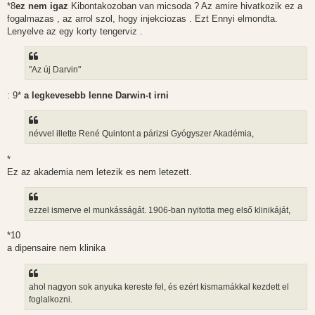
*8
ez nem igaz
Kibontakozoban van micsoda ? Az amire hivatkozik ez a
fogalmazas , az arrol szol, hogy injekciozas . Ezt Ennyi elmondta.
Lenyelve az egy korty tengerviz .
"Az új Darvin"
: 9*
a legkevesebb lenne Darwin-t irni
névvel illette René Quintont a párizsi Gyógyszer Akadémia,
*
Ez az akademia nem letezik es nem letezett.
ezzel ismerve el munkásságát. 1906-ban nyitotta meg első klinikáját,
*10
a dipensaire nem klinika
ahol nagyon sok anyuka kereste fel, és ezért kismamákkal kezdett el
foglalkozni.