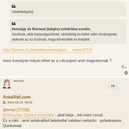
z
z
á
s
Védettségolaj
z
ó
l
á
s
Honvágy és Burnout (kiégés) szindróma esetén.
Azoknak, akik hazavágyódnak, védettség és béke után sóvárognak,
akiknek az az érzésük, hogy kimerültek és kiégtek.
http://bionom.hu/biobolt/aromaterapia/i ... ment-47718
most komolyan milyen lehet az a celcsoport amit megceloznak ?
0
x
bekukk
AntalVali.com
H
2014.03.28. 09:32
o
z
@ennyi (77730):
z
Beleneztem Quinton konyvebe
, ahol leirja , mit miert csinal.
á
s
Ez a cikk , amit antalvalibol belinkeltel valoban verlazito : pofankopese
z
Quintonnak
ó