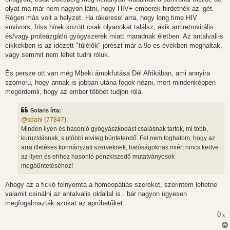
olyat ma már nem nagyon látni, hogy HIV+ emberek hirdetnék az igét.
Régen más volt a helyzet. Ha rákeresel arra, hogy long time HIV
suvivors, friss hírek között csak olyanokat találsz, akik antiretrovirális
és/vagy proteázgátló gyógyszerek miatt maradnak életben. Az antalvali-s
cikkekben is az idézett "túlélők" jórészt már a 9o-es években meghaltak,
vagy semmit nem lehet tudni róluk.
És persze ott van még Mbeki ámokfutása Dél Afrikában, ami annyira
szomorú, hogy annak is jobban utána fogok nézni, mert mindenképpen
megérdemli, hogy az ember többet tudjon róla.
Solaris írta:
@sdani (77847):
Minden ilyen és hasonló gyógyászkodást csalásnak tartok, mi több,
kuruzslásnak, s utóbbi elvileg büntetendő. Fel nem foghatom, hogy az
arra illetékes kormányzati szerveknek, hatóságoknak miért nincs kedve
az ilyen és ehhez hasonló pénzkiszedő mutatványosok
megbüntetéséhez!
Ahogy az a fickó felnyomta a homeopátiás szereket, szerintem lehetne
valamit csinálni az antalvalis oldallal is.. bár nagyon ügyesen
megfogalmazták azokat az apróbetűket.
0
x