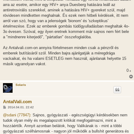
arra az esetre, amikor egy HIV+ anya Duesberg hatására leáll az
antiretrovirális szerekkel, aminek a hatására HIV+ gyereket szül, majd
rövidesen mindketten meghalnak. És ezek nem hitbeli kérdések, itt nem
arról van szó, hogy van a jelenségek 'bionom' és 'szkeptikus'
értelmezése. Ezek az emberek gombás tüdőgyulladásban meghaltak 4o-
3o évesen. Szóval, egy ilyen eretnek komment már sajnos nem fért bele
a "mindnenre kiterjedő", "pártatlan" összefoglalóba.
Az Antalvali.com-on annyira förtelmesen minden csak a pénzről és
emberek butításáról szól. Minden bajra ajánlgatják a méregdrága
vackaikat, és ha valami ESETLEG nem használ, ajánlanak helyette 15
másik ugyanolyan vakot.
0
x
Solaris
AntalVali.com
H
2014.04.01. 22:42
o
z
@sdani (77847):
Sajnos, gyógyászati - egészségügyi kérdésekben nem
z
tudok olyan mély és megalapozott kritikát megfogalmazni, mint a
á
s
hozzáértők. Annyit azonban belátok, hogy Valikának is - mint a többi
z
gyógyászati szélhámosnak - nagyon jól működik a bullshit generátora és
ó