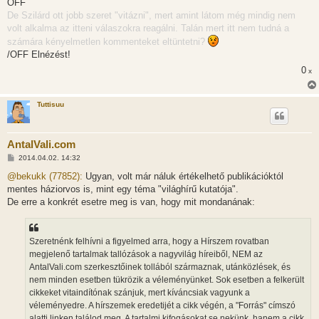
OFF
De Szilárd ott jobb szeret "vitázni", mert amint látom még mindig nem
volt alkalma az itteni válaszokra reagálni. Talán mert itt nem tudná a
számára kényelmetlen kommenteket eltüntetni?
/OFF Elnézést!
0
x
Tuttisuu
AntalVali.com
H
2014.04.02. 14:32
o
z
@bekukk (77852):
Ugyan, volt már náluk értékelhető publikációktól
z
mentes háziorvos is, mint egy téma "világhírű kutatója".
á
s
De erre a konkrét esetre meg is van, hogy mit mondanának:
z
ó
l
á
Szeretnénk felhívni a figyelmed arra, hogy a Hírszem rovatban
s
megjelenő tartalmak tallózások a nagyvilág híreiből, NEM az
AntalVali.com szerkesztőinek tollából származnak, utánközlések, és
nem minden esetben tükrözik a véleményünket. Sok esetben a felkerült
cikkeket vitaindítónak szánjuk, mert kíváncsiak vagyunk a
véleményedre. A hírszemek eredetijét a cikk végén, a "Forrás" címszó
alatti linken találod meg. A tartalmi kifogásokat se nekünk, hanem a cikk