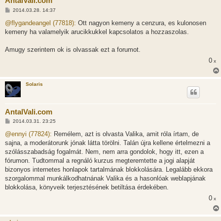
AntalVali.com
H
2014.03.28. 14:37
o
z
@flygandeangel (77818):
Ott nagyon kemeny a cenzura, es kulonosen
z
kemeny ha valamelyik arucikkukkel kapcsolatos a hozzaszolas.
á
s
z
Amugy szerintem ok is olvassak ezt a forumot.
ó
l
0
x
á
s
Solaris
AntalVali.com
H
2014.03.31. 23:25
o
z
@ennyi (77824):
Remélem, azt is olvasta Valika, amit róla írtam, de
z
sajna, a moderátorunk jónak látta törölni. Talán újra kellene értelmezni a
á
s
szólásszabadság fogalmát. Nem, nem arra gondolok, hogy itt, ezen a
z
fórumon. Tudtommal a regnáló kurzus megteremtette a jogi alapját
ó
l
bizonyos internetes honlapok tartalmának blokkolására. Legalább ekkora
á
szorgalommal munkálkodhatnának Valika és a hasonlóak weblapjának
s
blokkolása, könyveik terjesztésének betiltása érdekében.
0
x