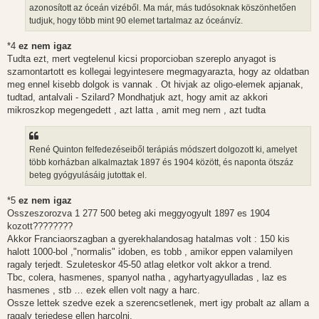
azonosított az óceán vizéből. Ma már, más tudósoknak köszönhetően
tudjuk, hogy több mint 90 elemet tartalmaz az óceánvíz.
*4
ez nem igaz
Tudta ezt, mert vegtelenul kicsi proporcioban szereplo anyagot is
szamontartott es kollegai legyintesere megmagyarazta, hogy az oldatban
meg ennel kisebb dolgok is vannak . Ot hivjak az oligo-elemek apjanak,
tudtad, antalvali - Szilard? Mondhatjuk azt, hogy amit az akkori
mikroszkop megengedett , azt latta , amit meg nem , azt tudta
René Quinton felfedezéseiből terápiás módszert dolgozott ki, amelyet
több korházban alkalmaztak 1897 és 1904 között, és naponta ötszáz
beteg gyógyulásáig jutottak el.
*5
ez nem igaz
Osszeszorozva 1 277 500 beteg aki meggyogyult 1897 es 1904
kozott????????
Akkor Franciaorszagban a gyerekhalandosag hatalmas volt : 150 kis
halott 1000-bol ,"normalis" idoben, es tobb , amikor eppen valamilyen
ragaly terjedt. Szuleteskor 45-50 atlag eletkor volt akkor a trend.
Tbc, colera, hasmenes, spanyol natha , agyhartyagyulladas , laz es
hasmenes , stb … ezek ellen volt nagy a harc.
Ossze lettek szedve ezek a szerencsetlenek, mert igy probalt az allam a
ragaly terjedese ellen harcolni.