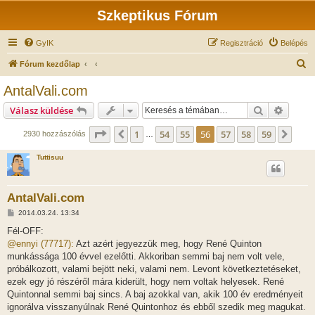
Szkeptikus Fórum
GyIK
Regisztráció
Belépés
K
Fórum kezdőlap
e
AntalVali.com
r
Keresés
Részlet
Válasz küldése
e
s
Oldal:
56
/
59
1
54
55
56
57
58
59
Előző
Köve
2930 hozzászólás
…
é
Tuttisuu
s
AntalVali.com
H
2014.03.24. 13:34
o
z
Fél-OFF:
z
@ennyi (77717):
Azt azért jegyezzük meg, hogy René Quinton
á
s
munkássága 100 évvel ezelőtti. Akkoriban semmi baj nem volt vele,
z
próbálkozott, valami bejött neki, valami nem. Levont következtetéseket,
ó
l
ezek egy jó részéről mára kiderült, hogy nem voltak helyesek. René
á
Quintonnal semmi baj sincs. A baj azokkal van, akik 100 év eredményeit
s
ignorálva visszanyúlnak René Quintonhoz és ebből szedik meg magukat.