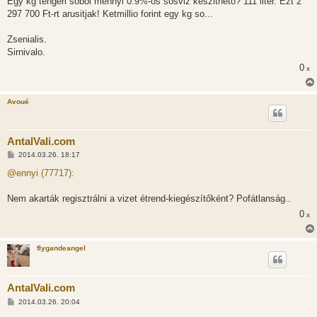
Egy kg tengeri sobol mennyi 0.9%-os sosviz keszitheto? 111 liter. Ezt 2
297 700 Ft-rt arusitjak! Ketmillio forint egy kg so...
Zsenialis.
Sirnivalo.
0
x
Avoué
AntalVali.com
H
2014.03.26. 18:17
o
z
@ennyi (77717):
z
á
s
Nem akarták regisztrálni a vizet étrend-kiegészítőként? Pofátlanság..
z
0
ó
x
l
á
s
flygandeangel
AntalVali.com
H
2014.03.26. 20:04
o