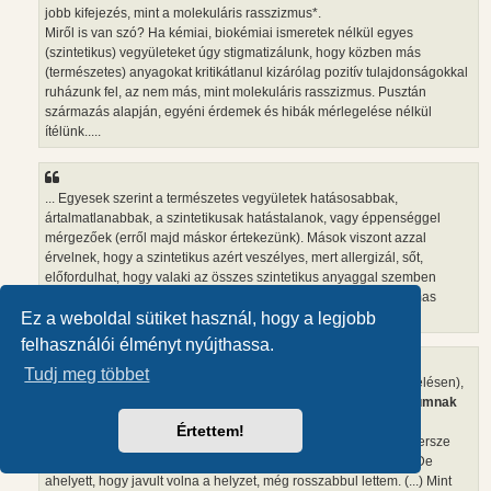
jobb kifejezés, mint a molekuláris rasszizmus*.
Miről is van szó? Ha kémiai, biokémiai ismeretek nélkül egyes
(szintetikus) vegyületeket úgy stigmatizálunk, hogy közben más
(természetes) anyagokat kritikátlanul kizárólag pozitív tulajdonságokkal
ruházunk fel, az nem más, mint molekuláris rasszizmus. Pusztán
származás alapján, egyéni érdemek és hibák mérlegelése nélkül
ítélünk.....
... Egyesek szerint a természetes vegyületek hatásosabbak,
ártalmatlanabbak, a szintetikusak hatástalanok, vagy éppenséggel
mérgezőek (erről majd máskor értekezünk). Mások viszont azzal
érvelnek, hogy a szintetikus azért veszélyes, mert allergizál, sőt,
előfordulhat, hogy valaki az összes szintetikus anyaggal szemben
allergiás. Mi igazolhatná jobban a mesterséges anyagok ártalmas
voltát, mint ez a tény?..
Ez a weboldal sütiket használ, hogy a legjobb
felhasználói élményt nyújthassa.
Tudj meg többet
...Lehet ezen mosolyogni (különösen a házipálinka melletti érvelésen),
de ehhez
hasonlóakat olvashatunk a sokak számára orákulumnak
számító Antal Valéria kozmetikus....
Értettem!
Feldagadtam, kiütéses lettem, és 41°C-os lázat produkáltam. Persze
azonnal bevetették a mindenható lázcsillapítót és a penicillint. De
ahelyett, hogy javult volna a helyzet, még rosszabbul lettem. (...) Mint