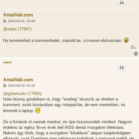
AntalVali.com
H
2014.04.01. 23:29
o
z
@sdani (77847):
z
á
s
Ha lementetted a kommentedet, másold be, szívesen elolvasnám.
z
ó
0
x
l
á
s
sdani
AntalVali.com
H
2014.04.02. 01:23
o
z
@gybencsko (77850):
z
Isten bizony gondoltam rá, hogy "esetleg" elveszik az éterben a
á
s
komment, ezért kimásoltam egy notepad-be, de nem mentettem, és
z
lemerült a laptop.
ó
l
á
De a források el vannak mentve, és újra összeszedek mindent. Nagyon
s
érdekes az egész 9o-es évek beli AIDS denial mozgalom lélektana.
Nekem úgy tűnik, hogy a mozgalom "kihalásos" alapon tulajdonképpen
elfogyott, csak Duesberg meg néhányan kiabálnak a partvonal mellől, de