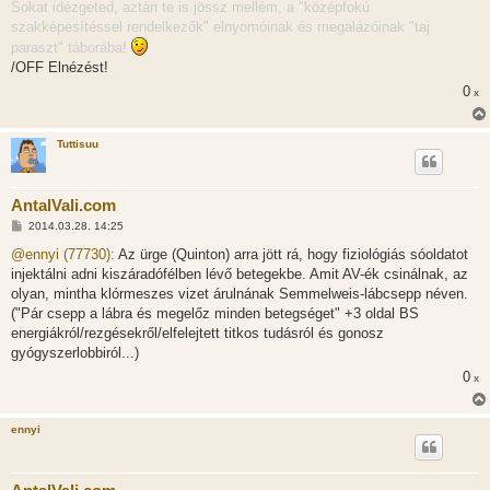
Sokat idézgeted, aztán te is jössz mellém, a "középfokú
szakképesítéssel rendelkezők" elnyomóinak és megalázóinak "taj
paraszt" táborába!
/OFF Elnézést!
0
x
Tuttisuu
AntalVali.com
H
2014.03.28. 14:25
o
z
@ennyi (77730):
Az ürge (Quinton) arra jött rá, hogy fiziológiás sóoldatot
z
injektálni adni kiszáradófélben lévő betegekbe. Amit AV-ék csinálnak, az
á
s
olyan, mintha klórmeszes vizet árulnának Semmelweis-lábcsepp néven.
z
("Pár csepp a lábra és megelőz minden betegséget" +3 oldal BS
ó
l
energiákról/rezgésekről/elfelejtett titkos tudásról és gonosz
á
gyógyszerlobbiról...)
s
0
x
ennyi