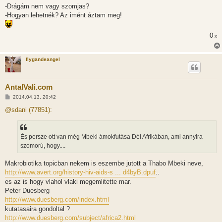
-Drágám nem vagy szomjas?
-Hogyan lehetnék? Az imént áztam meg!
0
x
flygandeangel
AntalVali.com
H
2014.04.13. 20:42
o
z
@sdani (77851):
z
á
s
z
És persze ott van még Mbeki ámokfutása Dél Afrikában, ami annyira
ó
l
szomorú, hogy....
á
s
Makrobiotika topicban nekem is eszembe jutott a Thabo Mbeki neve,
http://www.avert.org/history-hiv-aids-s ... d4byB.dpuf
..
es az is hogy vlahol vlaki megemlitette mar.
Peter Duesberg
http://www.duesberg.com/index.html
kutatasaira gondoltal ?
http://www.duesberg.com/subject/africa2.html