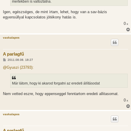
mertekben is valtoztatna.
Igen, egészséges, de mint írtam, lehet, hogy van a sav-bázis
egyensúllyal kapcsolatos jótékony hatás is.
0
x
vaskalapos
A parlagfű
H
2011.08.08. 18:27
o
z
@Gyuszi (23793):
z
á
s
z
Már látom, hogy ki akarod forgatni az eredeti állításodat
ó
l
á
Nem vetted eszre, hogy eppenseggel fenntartom eredeti allitasomat.
s
0
x
vaskalapos
A parlagfű