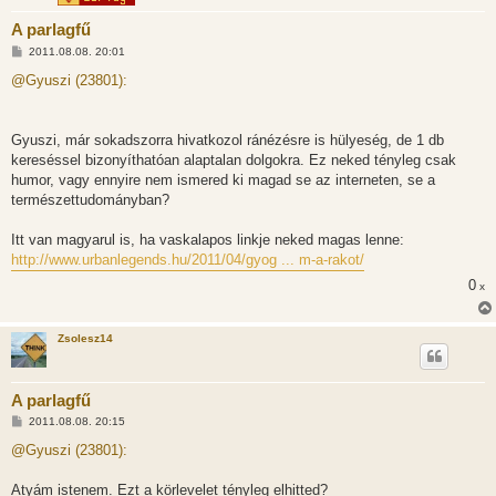
A parlagfű
H
2011.08.08. 20:01
o
z
@Gyuszi (23801):
z
á
s
z
Gyuszi, már sokadszorra hivatkozol ránézésre is hülyeség, de 1 db
ó
l
kereséssel bizonyíthatóan alaptalan dolgokra. Ez neked tényleg csak
á
humor, vagy ennyire nem ismered ki magad se az interneten, se a
s
természettudományban?
Itt van magyarul is, ha vaskalapos linkje neked magas lenne:
http://www.urbanlegends.hu/2011/04/gyog ... m-a-rakot/
0
x
Zsolesz14
A parlagfű
H
2011.08.08. 20:15
o
z
@Gyuszi (23801):
z
á
s
Atyám istenem. Ezt a körlevelet tényleg elhitted?