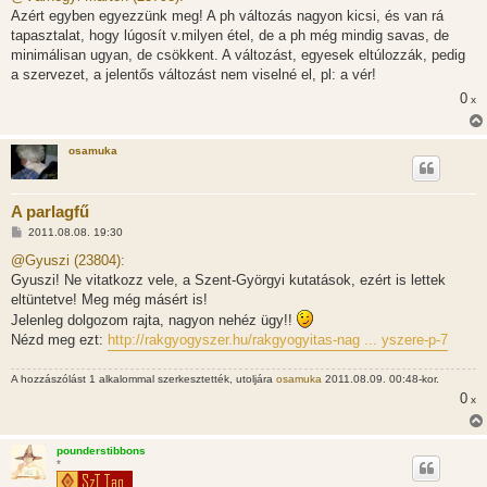
z
Azért egyben egyezzünk meg! A ph változás nagyon kicsi, és van rá
á
s
tapasztalat, hogy lúgosít v.milyen étel, de a ph még mindig savas, de
z
minimálisan ugyan, de csökkent. A változást, egyesek eltúlozzák, pedig
ó
l
a szervezet, a jelentős változást nem viselné el, pl: a vér!
á
0
s
x
osamuka
A parlagfű
H
2011.08.08. 19:30
o
z
@Gyuszi (23804):
z
Gyuszi! Ne vitatkozz vele, a Szent-Györgyi kutatások, ezért is lettek
á
s
eltüntetve! Meg még másért is!
z
Jelenleg dolgozom rajta, nagyon nehéz ügy!!
ó
l
Nézd meg ezt:
http://rakgyogyszer.hu/rakgyogyitas-nag ... yszere-p-7
á
s
A hozzászólást 1 alkalommal szerkesztették, utoljára
osamuka
2011.08.09. 00:48-kor.
0
x
pounderstibbons
*