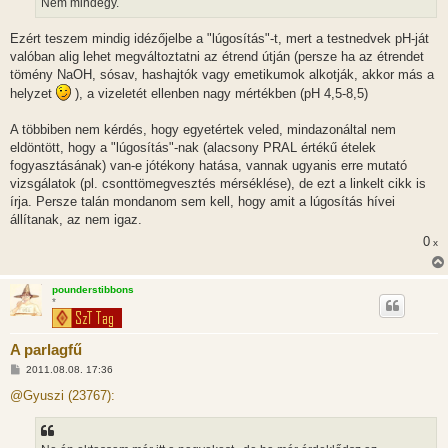
Nem mindegy.
á
s
Ezért teszem mindig idézőjelbe a "lúgosítás"-t, mert a testnedvek pH-ját
valóban alig lehet megváltoztatni az étrend útján (persze ha az étrendet
tömény NaOH, sósav, hashajtók vagy emetikumok alkotják, akkor más a
helyzet
), a vizeletét ellenben nagy mértékben (pH 4,5-8,5)
A többiben nem kérdés, hogy egyetértek veled, mindazonáltal nem
eldöntött, hogy a "lúgosítás"-nak (alacsony PRAL értékű ételek
fogyasztásának) van-e jótékony hatása, vannak ugyanis erre mutató
vizsgálatok (pl. csonttömegvesztés mérséklése), de ezt a linkelt cikk is
írja. Persze talán mondanom sem kell, hogy amit a lúgosítás hívei
állítanak, az nem igaz.
0
x
pounderstibbons
*
A parlagfű
H
2011.08.08. 17:36
o
z
@Gyuszi (23767):
z
á
s
z