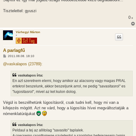
Tisztelettel: gyuszi
0
x
Várhegyi Márton
*
A parlagfű
H
2011.08.08. 18:10
o
z
@vaskalapos (23789):
z
á
s
vaskalapos írta:
z
En azt szeretnem elerni, hogy amikor az alacsony vagy magas PRAL
ó
l
ertekrol beszelunk, akkor beszeljunk arrol, ne pedig "savasitasrol" es
á
"lugositasrol", mivel az ket kulon dolog.
s
Végül is beszélhetünk lúgosításról, csak tudni kell, hogy mi van a
kifejezés mögött. Azt ne várd, hogy a lúgosítás hívei megváltoztatják a
nómenklatúrájukat
vaskalapos írta:
Peldaul a tej az allitolag "savasito" taplalek.
A csecsemo csonttomege szuletestol a szoptatas befejezeseig (amig