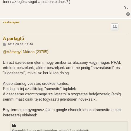
tenni az egészségét a pacienseidnek?:)
0
x
vaskalapos
A parlagfű
H
2011.08.08. 17:46
o
z
@Várhegyi Márton (23785):
z
á
s
En azt szeretnem elerni, hogy amikor az alacsony vagy magas PRAL
z
ertekrol beszelunk, akkor beszeljunk arrol, ne pedig "savasitasrol" es
ó
l
"lugositasrol", mivel az ket kulon dolog.
á
s
A csonttomeg vesztes erdekes kerdes.
Peldaul a tej az allitolag "savasito" taplalek.
A csecsemo csonttomege szuletestol a szoptatas befejezeseig (amig
semmi mast csak tejet fogyaszt) jelentosen novekszik.
Egy termeszetgyogyasz (aki a google elsonek kihozottsavasito etelek
keresesre) oldalarol: