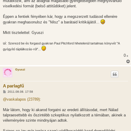
mutatkozik, ami az átlagnál magasabb gyengédségben megnyilvánuló
viselkedési formát (belső attitűdöket) jelent.
Éppen a fentiek fényében kár, hogy a megszerzett tudásod ellenére
gyakran meghasonulsz és "félsz" a barátaid kritikájától...
Mktt tisztelettel: Gyuszi
ui:
Szerezd be és forgasd gyakran Paul Pitchford hihetelenül tartalmas könyvét "A
gyógyító táplálkozás-ról"...
0
x
Gyuszi
A parlagfű
H
2011.08.08. 17:58
o
z
@vaskalapos (23789):
z
á
s
Már látom, hogy ki akarod forgatni az eredeti állításodat, mert Nálad
z
talpraesettebb és őszintébb szkeptikus nyilatkozott a témában, akinek a
ó
l
véleményére szinte mindnyájan adtok.
á
s
Sajnos ez így már jogász-szagú védőbeszéddé kezd degradálódni...