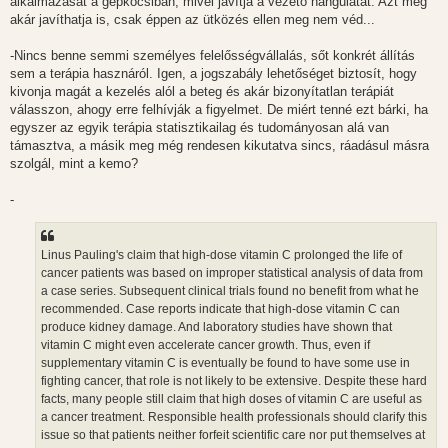
alkalmazását a gépkocsiban, mivel javítja a vezető hangulatát. Azt még
akár javíthatja is, csak éppen az ütközés ellen meg nem véd...
-Nincs benne semmi személyes felelősségvállalás, sőt konkrét állítás
sem a terápia hasznáról. Igen, a jogszabály lehetőséget biztosít, hogy
kivonja magát a kezelés alól a beteg és akár bizonyítatlan terápiát
válasszon, ahogy erre felhívják a figyelmet. De miért tenné ezt bárki, ha
egyszer az egyik terápia statisztikailag és tudományosan alá van
támasztva, a másik meg még rendesen kikutatva sincs, ráadásul másra
szolgál, mint a kemo?
-
Linus Pauling's claim that high-dose vitamin C prolonged the life of
cancer patients was based on improper statistical analysis of data from
a case series. Subsequent clinical trials found no benefit from what he
recommended. Case reports indicate that high-dose vitamin C can
produce kidney damage. And laboratory studies have shown that
vitamin C might even accelerate cancer growth. Thus, even if
supplementary vitamin C is eventually be found to have some use in
fighting cancer, that role is not likely to be extensive. Despite these hard
facts, many people still claim that high doses of vitamin C are useful as
a cancer treatment. Responsible health professionals should clarify this
issue so that patients neither forfeit scientific care nor put themselves at