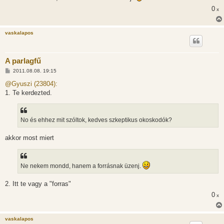
z
ó
0
x
l
á
s
vaskalapos
A parlagfű
H
2011.08.08. 19:15
o
z
@Gyuszi (23804):
z
1. Te kerdezted.
á
s
z
ó
l
No és ehhez mit szóltok, kedves szkeptikus okoskodók?
á
s
akkor most miert
Ne nekem mondd, hanem a forrásnak üzenj.
2. Itt te vagy a "forras"
0
x
vaskalapos