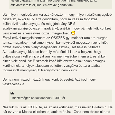
Ne én oktassam már itt a nagyokost , de ha már érdeklődsz az
ó
l
áttekintésem felől, íme, én ezekre gondoltam:
á
s
Bármilyen meglepő, amikor azt kérdeztem, hogy milyen adalékanyagokról
beszélsz, akkor NEM arra gondoltam, hogy mutass rá többszáz
különböző adalékanyagra és még jónéhány NEM
adalékanyagra(gyógyszermaradvány), anélkül, hogy bármelyikük konkrét
veszélyét és a veszélyes dózist megjelölnéd.
Ennyi erővel megjelölhetném az ÖSSZES gyümölcsöt (amit te buzgón
tömsz magadba), mert amennyiben bármelyikből megeszel napi 5 kilót,
biztos előbb-utóbb hiánybetegségeid lesznek, sőt bele is halhatsz.
Az adalékanyagokkal de bármely más étellel is ez a helyzet, hogy
változatosan kell enni, olyat ami kis mennyiségben nem árt, és akkor
nincs vele gond. Az E-számok közé kifejezetten csak olyan anyagok
kerülhetnek, amelyek alaposan be lettek vizsgálva és az általában
fogyasztott mennyiségük bizonyítottan nem káros.
De ha nem hiszed, nézzünk egy konkrét esetet. Azt írod, hogy
veszélyesek a
- mesterséges antioxidánsok (E 300-tól
Nézzük mi is az E300? Jé, ez az aszkorbinsav, más néven C-vitamin. De
hát ez van a Moksa elixírben is, amit te árulsz! Csak nem tönkre akarod