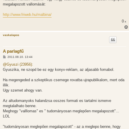
z
megalapozott vallomását:
á
s
z
http://www.friweb.hu/malbina/
ó
l
0
x
á
s
vaskalapos
A parlagfű
H
2011.08.10. 13:44
o
z
@Gyuszi (23956):
z
Gyuszika, ne szopd be ez egy konyv-reklam, az aljasabb fomabol.
á
s
z
Ha megengeded a szkeptikus csemege rovatba ujrapublikalom, mert oda
ó
l
illik.
á
Ugy szemet ahogy van.
s
Az altudomanyoks halandzsa osszes formati es tartalmi ismerve
megtalalhato benne.
Meghogy "valllomas" es " tudományosan meglepően megalapozott"...
LOL
"tudományosan meglepően megalapozott" - az a meglepo benne, hogy