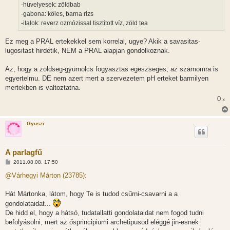
-hüvelyesek: zöldbab
-gabona: köles, barna rizs
-italok: reverz ozmózissal tisztított víz, zöld tea
Ez meg a PRAL ertekekkel sem korrelal, ugye? Akik a savasitas-
lugositast hirdetik, NEM a PRAL alapjan gondolkoznak.
Az, hogy a zoldseg-gyumolcs fogyasztas egeszseges, az szamomra is
egyertelmu. DE nem azert mert a szervezetem pH erteket barmilyen
mertekben is valtoztatna.
0
x
Gyuszi
A parlagfű
H
2011.08.08. 17:50
o
z
@Várhegyi Márton (23785):
z
á
s
Hát Mártonka, látom, hogy Te is tudod csűrni-csavarni a a
z
gondolataidat...
ó
l
De hidd el, hogy a hátsó, tudatallatti gondolataidat nem fogod tudni
á
befolyásolni, mert az ősprincipiumi archetipusod eléggé jin-esnek
s