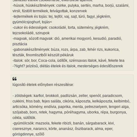
Savasító ételek csökkentése, elkerülése ajánlott:
-húsok, húskészítmények: csirke, pulyka, sertés, marha, borjú, szalámi,
virsli, füstölt termékek, felvágottak, konzervek
-tejtermékek és tojás: tej, tejföl, vaj, sajt, túró, fagyi, jégkrém,
gyümölcsjoghurt, tojás<
-cukor és édességek: csokoládé, torta, sütemény, jégkrém,
tejcsokoládé, szirupok
-magvak, sózott magvak: dió, amerikai mogyoró, kesudió, paradió,
pisztácia
-gabonakészítmények: búza, rozs, árpa, zab, fehér rizs, kukorica,
tészták, finomlisztbõl készült pékáruk
-italok: sör, bor, Coca-cola, üdítõk, szénsavas italok, kávé, fekete tea
-?light? jelzésû, diétás ételek és italok, mesterséges édesítõszerek
lúgosító ételek elõnyben részesítése:
- zöldségek: karfiol, brokkoli, padlizsán, zeller, spenót, paradicsom,
cukkini, friss bab, fejes saláta, cikória, káposzta, kelkáposzta, kelbimbó,
articsóka, kömény, endívia, paprika, menta, petrezselyem, tengeri alga,
szójabab, bors, retek, hagyma, póréhagyma, uborka, répa, burgonya,
cékla, sütõtök.
-gyümölcsök: mazsola, fekete ribizli, banán, sárgabarack, kivi,
cseresznye, narancs, körte, ananász, õszibarack, alma, eper,
görögdinnye, szõlõ