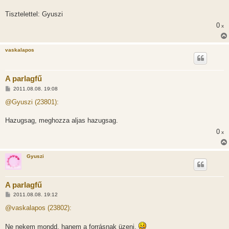
Tisztelettel: Gyuszi
0
x
vaskalapos
A parlagfű
H
2011.08.08. 19:08
o
z
@Gyuszi (23801):
z
á
s
Hazugsag, meghozza aljas hazugsag.
z
0
ó
x
l
á
s
Gyuszi
A parlagfű
H
2011.08.08. 19:12
o
z
@vaskalapos (23802):
z
á
s
Ne nekem mondd, hanem a forrásnak üzenj.