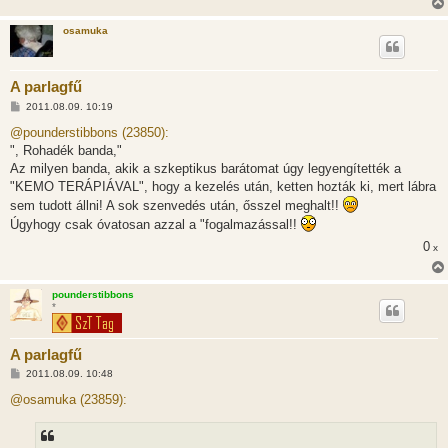
s
osamuka
A parlagfű
H
2011.08.09. 10:19
o
z
@pounderstibbons (23850):
z
", Rohadék banda,"
á
s
Az milyen banda, akik a szkeptikus barátomat úgy legyengítették a
z
"KEMO TERÁPIÁVAL", hogy a kezelés után, ketten hozták ki, mert lábra
ó
l
sem tudott állni! A sok szenvedés után, ősszel meghalt!!
á
Úgyhogy csak óvatosan azzal a "fogalmazással!!
s
0
x
pounderstibbons
*
A parlagfű
H
2011.08.09. 10:48
o
z
@osamuka (23859):
z
á
s
z