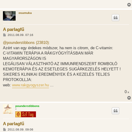
osamuka
A parlagfű
H
2011.08.09. 07:16
o
z
@pounderstibbons (23810):
z
Azért van egy érdekes módszer, ha nem is citrom, de C-vitamin:
á
s
C-VITAMIN TERÁPIA A RÁKGYÓGYÍTÁSBAN MÁR
z
MAGYARORSZÁGON IS
ó
l
LEGÁLISAN VÁLASZTHATÓ AZ IMMUNRENDSZERT ROMBOLÓ
á
KEMOTERÁPIA ÉS AZ ESETLEGES SUGÁRKEZELÉS HELYETT !
s
SIKERES KLINIKAI EREDMÉNYEK ÉS A KEZELÉS TELJES
PROTOKOLLJA:
web:
www.rakgyogyszer.hu
...
0
x
pounderstibbons
*
A parlagfű
H
2011.08.09. 09:06