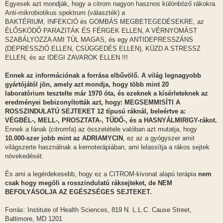
Egyesek azt mondják, hogy a citrom nagyon hasznos különböző rákokra.
Anti-mikrobiotikus spektrum (választék) a
BAKTÉRIUM, INFEKCIÓ és GOMBÁS MEGBETEGEDÉSEKRE, az
ÉLŐSKÖDŐ PARAZITÁK ÉS FÉRGEK ELLEN, A VÉRNYOMÁST
SZABÁLYOZZA AMI TÚL MAGAS, és egy ANTIDEPRESSZÁNS
(DEPRESSZIÓ ELLEN, CSÜGGEDÉS ELLEN), KÜZD A STRESSZ
ELLEN, és az IDEGI ZAVAROK ELLEN !!!
Ennek az információnak a forrása elbűvölő. A világ legnagyobb
gyártójától jön, amely azt mondja, hogy több mint 20
laboratórium tesztelte már 1970 óta, és ezeknek a kísérleteknek az
eredményei bebizonyították azt, hogy: MEGSEMMISÍTI A
ROSSZINDULATÚ SEJTEKET 12 típusú ráknál, beleértve a:
VÉGBÉL-, MELL-, PROSZTATA-, TÜDŐ-, és a HASNYÁLMIRIGY-rákot.
Ennek a fának (citromfa) az összetétele valóban azt mutatja, hogy
10.000-szer jobb mint az ADRIAMYCIN
, ez az a gyógyszer amit
világszerte használnak a kemoterápiában, ami lelassítja a rákos sejtek
növekedését.
És ami a legérdekesebb, hogy ez a CITROM-kivonat alapú terápia
nem
csak hogy megöli a rosszindulatú ráksejteket, de NEM
BEFOLYÁSOLJA AZ EGÉSZSÉGES SEJTEKET.
Forrás: Institute of Health Sciences, 819 N. L.L.C. Cause Street,
Baltimore, MD 1201