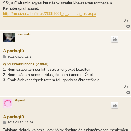
Sőt, a C vitamin egyes kutatások szerint kifejezetten ronthatja a
Kemoterápia hatását:
http://medizona.hu/hirek/20081001_c_vit ... a_rak.aspx
0
x
osamuka
A parlagfű
H
2011.08.09. 11:17
o
z
@pounderstibbons (23860):
z
1. Nem szapultam senkit, csak a tényeket közöltem!
á
s
2. Nem találtam semmit róluk, és nem ismerem Őket.
z
3. Csak érdekességnek tettem fel, gondolat ébresztőnek.
ó
l
0
x
á
s
Gyuszi
A parlagfű
H
2011.08.10. 12:56
o
z
Találtam Nektek valamit - egy hölgy őszinte és tudományosan meglepően