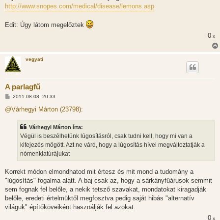
z
http://www.snopes.com/medical/disease/lemons.asp
ó
l
á
Edit: Úgy látom megelőztek
s
0
x
vegyati
A parlagfű
H
2011.08.08. 20:33
o
z
@Várhegyi Márton (23798):
z
á
s
Várhegyi Márton írta:
z
Végül is beszélhetünk lúgosításról, csak tudni kell, hogy mi van a
ó
l
kifejezés mögött. Azt ne várd, hogy a lúgosítás hívei megváltoztatják a
á
nómenklatúrájukat
s
Korrekt módon elmondhatod mit értesz és mit mond a tudomány a
"lúgosítás" fogalma alatt. A baj csak az, hogy a sárkányfűárusok semmit
sem fognak fel belőle, a nekik tetsző szavakat, mondatokat kiragadják
belőle, eredeti értelmüktől megfosztva pedig saját hibás "alternatív
világuk" építőköveiként használják fel azokat.
0
x