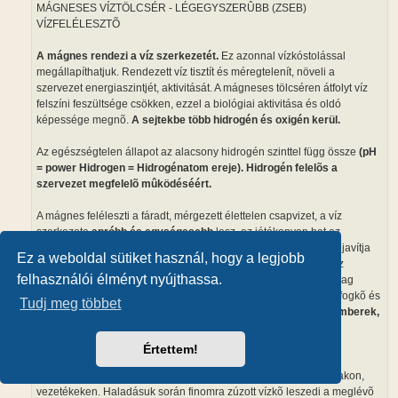
MÁGNESES VÍZTÖLCSÉR - LÉGEGYSZERÛBB (ZSEB)
VÍZFELÉLESZTÕ
A mágnes rendezi a víz szerkezetét.
Ez azonnal vízkóstolással
megállapíthatjuk. Rendezett víz tisztít és méregtelenít, növeli a
szervezet energiaszintjét, aktivitását. A mágneses tölcséren átfolyt víz
felszíni feszültsége csökken, ezzel a biológiai aktivitása és oldó
képessége megnõ.
A sejtekbe több hidrogén és oxigén kerül.
Az egészségtelen állapot az alacsony hidrogén szinttel függ össze
(pH
= power Hidrogen = Hidrogénatom ereje). Hidrogén felelõs a
szervezet megfelelõ mûködéséért.
A mágnes feléleszti a fáradt, mérgezett élettelen csapvizet, a víz
szerkezete
apróbb és egységesebb
lesz, ez jótékonyan hat az
emésztõ traktusra, növeli a sejtmembrán áteresztõ képességét, javítja
Ez a weboldal sütiket használ, hogy a legjobb
az emésztést, az anyagcserét, csökkenti a koleszterin szintet, az
felhasználói élményt nyújthassa.
arteriális vérnyomást, csökkenti vese-, húgyhólyag-, és epehólyag
kõképzõdését, oszlatja a meglévõ köveket, 60%-al csökkenti a fogkõ és
Tudj meg többet
foglepedék kialakulását és erõsíti az ínyt.
A szélütés után az emberek,
hamarabb épülnek fel.
Értettem!
A vízkõ molekulák finom púderszerû porrá zúzódnak
,
elektromágneses töltést kapnak, nem tudnak lerakodni az érfalakon,
vezetékeken. Haladásuk során finomra zúzott vízkõ leszedi a meglévõ