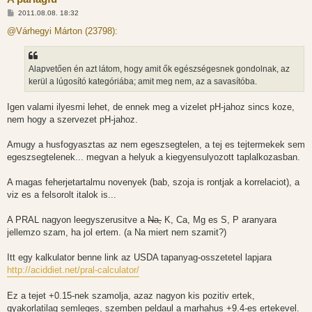
H
2011.08.08. 18:32
o
z
@Várhegyi Márton (23798):
z
á
s
z
Alapvetően én azt látom, hogy amit ők egészségesnek gondolnak, az
ó
l
kerül a lúgosító kategóriába; amit meg nem, az a savasítóba.
á
s
Igen valami ilyesmi lehet, de ennek meg a vizelet pH-jahoz sincs koze,
nem hogy a szervezet pH-jahoz.
Amugy a husfogyasztas az nem egeszsegtelen, a tej es tejtermekek sem
egeszsegtelenek... megvan a helyuk a kiegyensulyozott taplalkozasban.
A magas feherjetartalmu novenyek (bab, szoja is rontjak a korrelaciot), a
viz es a felsorolt italok is...
A PRAL nagyon leegyszerusitve a
Na,
K, Ca, Mg es S, P aranyara
jellemzo szam, ha jol ertem. (a Na miert nem szamit?)
Itt egy kalkulator benne link az USDA tapanyag-osszetetel lapjara
http://aciddiet.net/pral-calculator/
Ez a tejet +0.15-nek szamolja, azaz nagyon kis pozitiv ertek,
gyakorlatilag semleges, szemben peldaul a marhahus +9.4-es ertekevel.