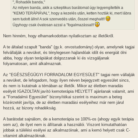
", Rohadék banda,"
ó
l
Az milyen banda, akik a szkeptikus barátomat úgy legyengítették a
á
"KEMO TERÁPIÁVAL", hogy a kezelés után, ketten hozták ki, mert lábra
s
sem tudott állni! A sok szenvedés után, ősszel meghalt!!
Úgyhogy csak óvatosan azzal a "fogalmazással!!
Nem hinném, hogy elhamarkodottan nyilatkoztam az illetőkről.
A te általad szapult "banda" (gy.k. orvostudomány) olyan, amelynek tagjai
felvállalják a nevüket, és ténylegesen hajlandóak időt és energiát ölni
abba, hogy olyan terápiákat dolgozzanak ki és vizsgáljanak
folyamatosan, amit alkalmaznak.
Az "EGÉSZSÉGÜGYI FORRADALOM EGYESÜLET" tagjai nem vállalják
a nevüket, de lefogadom, hogy ilyen néven bejegyzett egyesület sincs,
és nem is kutatnak a témában az illetők. Mikor az életben maradás
esélyét IGAZOLTAN javító kemoterápia HELYETT ajánlanak valamit, ami
a "Forradalmii Egyesület" bizonyítékai szerint is maximum a beteg
közérzetét javítja, de az életben maradási esélyeihez már nem járul
hozzá, az bizony rohadékság.
A barátodat sajnálom, de a kemoterápia se 100%-os (ahogy egyik terápia
sem az), de ilyet nem is állítanak a használói. Viszont kimutathatóan
jobbak a túlélési esélyei az alkalmazóinak, ami a kemó helyett csak C-
vitamint alkalmazóknak.