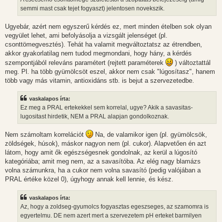
semmi mast csak tejet fogyaszt) jelentosen novekszik.
Ugyebár, azért nem egyszerű kérdés ez, mert minden ételben sok olyan
vegyület lehet, ami befolyásolja a vizsgált jelenséget (pl.
csonttömegvesztés). Tehát ha valamit megváltoztatsz az étrendben,
akkor gyakorlatilag nem tudod megmondani, hogy hány, a kérdés
szempontjából releváns paramétert (rejtett paraméterek
) változtattál
meg. Pl. ha több gyümölcsöt eszel, akkor nem csak "lúgosítasz", hanem
több vagy más vitamin, antioxidáns stb. is bejut a szervezetedbe.
vaskalapos írta:
Ez meg a PRAL ertekekkel sem korrelal, ugye? Akik a savasitas-
lugositast hirdetik, NEM a PRAL alapjan gondolkoznak.
Nem számoltam korrelációt
Na, de valamikor igen (pl. gyümölcsök,
zöldségek, húsok), máskor nagyon nem (pl. cukor). Alapvetően én azt
látom, hogy amit ők egészségesnek gondolnak, az kerül a lúgosító
kategóriába; amit meg nem, az a savasítóba. Az elég nagy blamázs
volna számunkra, ha a cukor nem volna savasító (pedig valójában a
PRAL értéke közel 0), úgyhogy annak kell lennie, és kész.
vaskalapos írta:
Az, hogy a zoldseg-gyumolcs fogyasztas egeszseges, az szamomra is
egyertelmu. DE nem azert mert a szervezetem pH erteket barmilyen