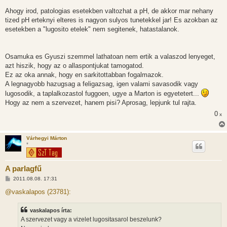
Ahogy irod, patologias esetekben valtozhat a pH, de akkor mar nehany
tized pH erteknyi elteres is nagyon sulyos tunetekkel jar! Es azokban az
esetekben a "lugosito etelek" nem segitenek, hatastalanok.
Osamuka es Gyuszi szemmel lathatoan nem ertik a valaszod lenyeget,
azt hiszik, hogy az o allaspontjukat tamogatod.
Ez az oka annak, hogy en sarkitottabban fogalmazok.
A legnagyobb hazugsag a feligazsag, igen valami savasodik vagy
lugosodik, a taplalkozastol fuggoen, ugye a Marton is egyetetert...
Hogy az nem a szervezet, hanem pisi? Aprosag, lepjunk tul rajta.
0
x
Várhegyi Márton
*
A parlagfű
H
2011.08.08. 17:31
o
z
@vaskalapos (23781):
z
á
s
vaskalapos írta:
z
A szervezet vagy a vizelet lugositasarol beszelunk?
ó
l