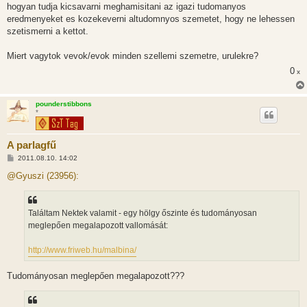
hogyan tudja kicsavarni meghamisitani az igazi tudomanyos
eredmenyeket es kozekeverni altudomnyos szemetet, hogy ne lehessen
szetismerni a kettot.
Miert vagytok vevok/evok minden szellemi szemetre, urulekre?
0
x
pounderstibbons
*
A parlagfű
H
2011.08.10. 14:02
o
z
@Gyuszi (23956):
z
á
s
z
Találtam Nektek valamit - egy hölgy őszinte és tudományosan
ó
l
meglepően megalapozott vallomását:
á
s
http://www.friweb.hu/malbina/
Tudományosan meglepően megalapozott???