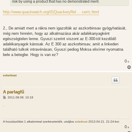
risk by using a product that has no demonstrated merit.
http://www.quackwatch.org/01QuackeryRel ... cer/c.html
2., De amiatt mert a rákra nem igazolták az aszkorbinsav gyógyhatását,
még nem hinném, hogy az alkalmazása akár adalékanyagként
egészségtelen lenne. Gyuszi szerint viszont az E-300-tól kezdődő
adalékanyagok károsak. Az E 300 az aszkorbinsav, amit a linkeden
található tulkok intravénásan, Gyuszi pediog Moksa elixírrer nyomatna
bele a betegbe. Hogy is van ez?
0
x
solarboat
A parlagfű
H
2011.08.09. 10:18
o
z
.
z
á
s
z
A hozzászólást 1 alkalommal szerkesztették, utoljára
solarboat
2013.04.21. 21:24-kor.
ó
l
0
x
á