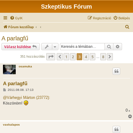
Szkeptikus Fórum
GyIK
Regisztráció
Belépés
K
Fórum kezdőlap
e
A parlagfű
r
Keresés
Részlet
Válasz küldése
e
s
Oldal:
3
/
8
1
2
3
4
5
8
Előző
Következő
351 hozzászólás
…
é
osamuka
s
A parlagfű
H
2011.08.08. 17:13
o
z
@Várhegyi Márton (23772):
z
Köszönöm!
á
s
0
x
z
ó
l
á
vaskalapos
s