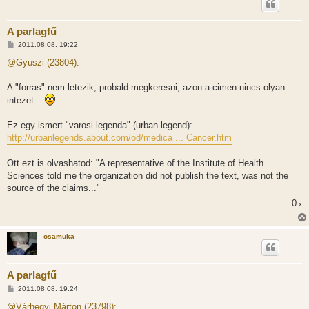
A parlagfű
H
2011.08.08. 19:22
o
z
@Gyuszi (23804):
z
á
s
A "forras" nem letezik, probald megkeresni, azon a cimen nincs olyan
z
intezet...
ó
l
á
Ez egy ismert "varosi legenda" (urban legend):
s
http://urbanlegends.about.com/od/medica ... Cancer.htm
Ott ezt is olvashatod: "A representative of the Institute of Health
Sciences told me the organization did not publish the text, was not the
source of the claims..."
0
x
osamuka
A parlagfű
H
2011.08.08. 19:24
o
z
@Várhegyi Márton (23798):