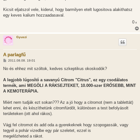
Kicsit eljatszol vele, kiderul, hogy barmilyen etelt lugositova alakithatsz
egy keves kalium hozzaadasaval.
0
x
Gyuszi
A parlagfű
H
2011.08.08. 19:01
o
z
No és ehhez mit szóltok, kedves szkeptikus okoskodók?
z
á
s
A legjobb lúgosító a savanyú Citrom "Citrus", ez egy csodálatos
z
termék, ami MEGÖLI A RÁKSEJTEKET, 10.000-szer ERŐSEBB, MINT
ó
l
A KEMOTERÁPIA.
á
s
Miért nem tudják ezt sokan??? Az a jó hogy a citromot (nem a tablettát)
lehet enni, és készíthetünk citromfürdőt, különösen a test befolyásolt
területeken (ott ahol rákos).
Vágj fel citromot és add oda a gyerekeknek hogy szopogassák, vagy
tegyél a pohár vizedbe egy pár szeletet, ezzel is
megelőzheted a rákot.