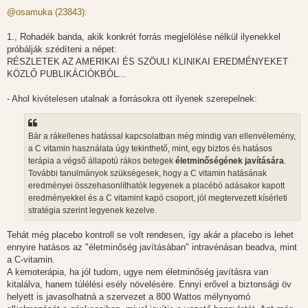
o
z
@osamuka (23843):
z
á
s
1., Rohadék banda, akik konkrét forrás megjelölése nélkül ilyenekkel
z
próbálják szédíteni a népet:
ó
l
RÉSZLETEK AZ AMERIKAI ÉS SZÖULI KLINIKAI EREDMÉNYEKET
á
KÖZLŐ PUBLIKÁCIÓKBÓL...
s
- Ahol kivételesen utalnak a forrásokra ott ilyenek szerepelnek:
Bár a rákellenes hatással kapcsolatban még mindig van ellenvélemény,
a C vitamin használata úgy tekinthető, mint, egy biztos és hatásos
terápia a végső állapotú rákos betegek
életminőségének javítására
.
További tanulmányok szükségesek, hogy a C vitamin hatásának
eredményei összehasonlíthatók legyenek a placébó adásakor kapott
eredményekkel és a C vitamint kapó csoport, jól megtervezett kísérleti
stratégia szerint legyenek kezelve.
Tehát még placebo kontroll se volt rendesen, így akár a placebo is lehet
ennyire hatásos az "életminőség javításában" intravénásan beadva, mint
a C-vitamin.
A kemoterápia, ha jól tudom, ugye nem életminőség javításra van
kitalálva, hanem túlélési esély növelésére. Ennyi erővel a biztonsági öv
helyett is javasolhatná a szervezet a 800 Wattos mélynyomó