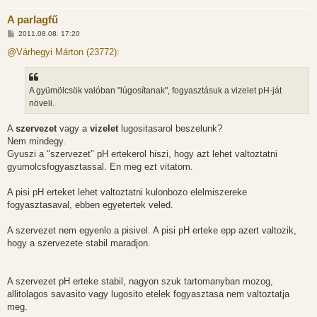
A parlagfű
H
2011.08.08. 17:20
o
z
@Várhegyi Márton (23772):
z
á
s
z
A gyümölcsök valóban "lúgosítanak", fogyasztásuk a vizelet pH-ját
ó
l
növeli.
á
s
A
szervezet
vagy a
vizelet
lugositasarol beszelunk?
Nem mindegy.
Gyuszi a "szervezet" pH ertekerol hiszi, hogy azt lehet valtoztatni
gyumolcsfogyasztassal. En meg ezt vitatom.
A pisi pH erteket lehet valtoztatni kulonbozo elelmiszereke
fogyasztasaval, ebben egyetertek veled.
A szervezet nem egyenlo a pisivel. A pisi pH erteke epp azert valtozik,
hogy a szervezete stabil maradjon.
A szervezet pH erteke stabil, nagyon szuk tartomanyban mozog,
allitolagos savasito vagy lugosito etelek fogyasztasa nem valtoztatja
meg.