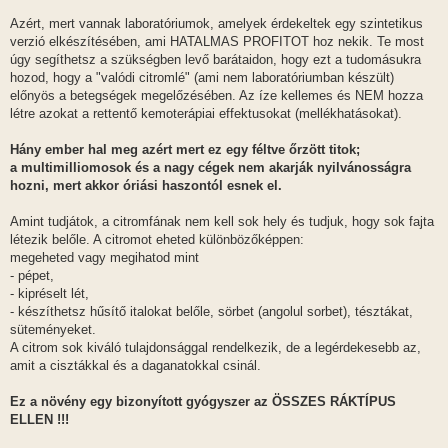
Azért, mert vannak laboratóriumok, amelyek érdekeltek egy szintetikus
verzió elkészítésében, ami HATALMAS PROFITOT hoz nekik. Te most
úgy segíthetsz a szükségben levő barátaidon, hogy ezt a tudomásukra
hozod, hogy a "valódi citromlé" (ami nem laboratóriumban készült)
előnyös a betegségek megelőzésében. Az íze kellemes és NEM hozza
létre azokat a rettentő kemoterápiai effektusokat (mellékhatásokat).
Hány ember hal meg azért mert ez egy féltve őrzött titok;
a multimilliomosok és a nagy cégek nem akarják nyilvánosságra
hozni, mert akkor óriási haszontól esnek el.
Amint tudjátok, a citromfának nem kell sok hely és tudjuk, hogy sok fajta
létezik belőle. A citromot eheted különbözőképpen:
megeheted vagy megihatod mint
- pépet,
- kipréselt lét,
- készíthetsz hűsítő italokat belőle, sörbet (angolul sorbet), tésztákat,
süteményeket.
A citrom sok kiváló tulajdonsággal rendelkezik, de a legérdekesebb az,
amit a cisztákkal és a daganatokkal csinál.
Ez a növény egy bizonyított gyógyszer az ÖSSZES RÁKTÍPUS
ELLEN !!!