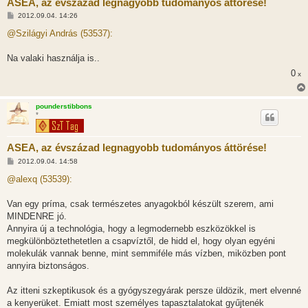
ASEA, az évszázad legnagyobb tudományos áttörése!
H
2012.09.04. 14:26
o
z
@Szilágyi András (53537):
z
á
s
Na valaki használja is..
z
0
ó
x
l
á
s
pounderstibbons
*
ASEA, az évszázad legnagyobb tudományos áttörése!
H
2012.09.04. 14:58
o
z
@alexq (53539):
z
á
s
Van egy príma, csak természetes anyagokból készült szerem, ami
z
MINDENRE jó.
ó
l
Annyira új a technológia, hogy a legmodernebb eszközökkel is
á
megkülönböztethetetlen a csapvíztől, de hidd el, hogy olyan egyéni
s
molekulák vannak benne, mint semmiféle más vízben, miközben pont
annyira biztonságos.
Az itteni szkeptikusok és a gyógyszegyárak persze üldözik, mert elvenné
a kenyerüket. Emiatt most személyes tapasztalatokat gyűjtenék