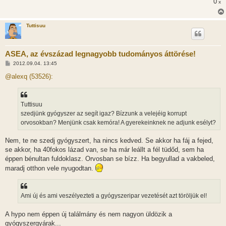
0
x
Tuttisuu
ASEA, az évszázad legnagyobb tudományos áttörése!
H
2012.09.04. 13:45
o
z
@alexq (53526):
z
á
s
z
Tuttisuu
ó
l
szedjünk gyógyszer az segít igaz? Bízzunk a velejéig korrupt
á
orvosokban? Menjünk csak kemóra! A gyerekeinknek ne adjunk esélyt?
s
Nem, te ne szedj gyógyszert, ha nincs kedved. Se akkor ha fáj a fejed,
se akkor, ha 40fokos lázad van, se ha már leállt a fél tüdőd, sem ha
éppen bénultan fuldoklasz. Orvosban se bízz. Ha begyullad a vakbeled,
maradj otthon vele nyugodtan.
Ami új és ami veszélyezteti a gyógyszeripar vezetését azt töröljük el!
A hypo nem éppen új találmány és nem nagyon üldözik a
gyógyszergyárak...