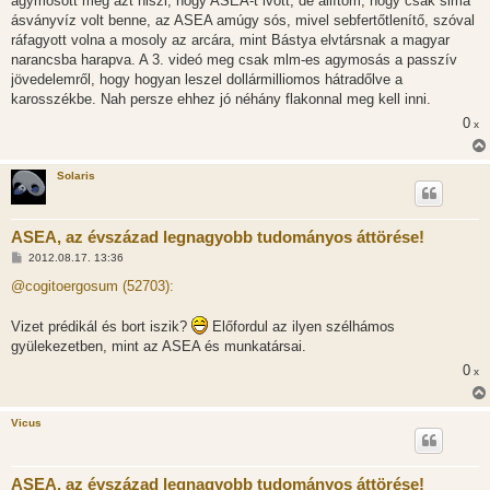
agymosott meg azt hiszi, hogy ASEA-t ivott, de állítom, hogy csak sima
á
s
ásványvíz volt benne, az ASEA amúgy sós, mivel sebfertőtlenítő, szóval
z
ráfagyott volna a mosoly az arcára, mint Bástya elvtársnak a magyar
ó
l
narancsba harapva. A 3. videó meg csak mlm-es agymosás a passzív
á
jövedelemről, hogy hogyan leszel dollármilliomos hátradőlve a
s
karosszékbe. Nah persze ehhez jó néhány flakonnal meg kell inni.
0
x
Solaris
ASEA, az évszázad legnagyobb tudományos áttörése!
H
2012.08.17. 13:36
o
z
@cogitoergosum (52703):
z
á
s
Vizet prédikál és bort iszik?
Előfordul az ilyen szélhámos
z
gyülekezetben, mint az ASEA és munkatársai.
ó
l
0
x
á
s
Vicus
ASEA, az évszázad legnagyobb tudományos áttörése!