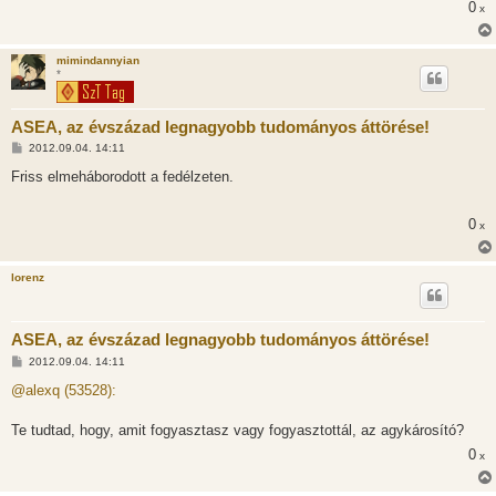
0
x
mimindannyian
*
ASEA, az évszázad legnagyobb tudományos áttörése!
H
2012.09.04. 14:11
o
z
Friss elmeháborodott a fedélzeten.
z
á
s
0
x
z
ó
l
á
lorenz
s
ASEA, az évszázad legnagyobb tudományos áttörése!
H
2012.09.04. 14:11
o
z
@alexq (53528):
z
á
s
Te tudtad, hogy, amit fogyasztasz vagy fogyasztottál, az agykárosító?
z
0
ó
x
l
á
s