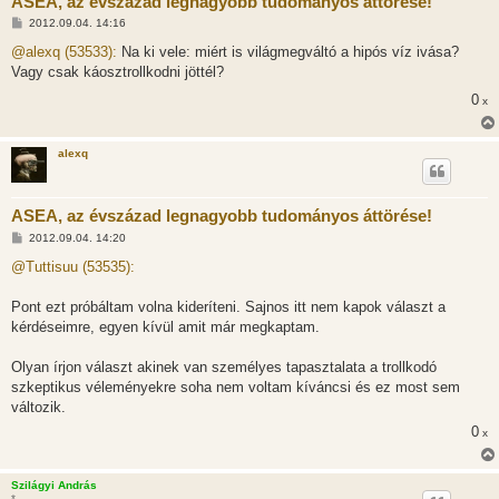
ASEA, az évszázad legnagyobb tudományos áttörése!
H
2012.09.04. 14:16
o
z
@alexq (53533):
Na ki vele: miért is világmegváltó a hipós víz ivása?
z
Vagy csak káosztrollkodni jöttél?
á
s
0
x
z
ó
l
á
alexq
s
ASEA, az évszázad legnagyobb tudományos áttörése!
H
2012.09.04. 14:20
o
z
@Tuttisuu (53535):
z
á
s
Pont ezt próbáltam volna kideríteni. Sajnos itt nem kapok választ a
z
kérdéseimre, egyen kívül amit már megkaptam.
ó
l
á
Olyan írjon választ akinek van személyes tapasztalata a trollkodó
s
szkeptikus véleményekre soha nem voltam kíváncsi és ez most sem
változik.
0
x
Szilágyi András
*