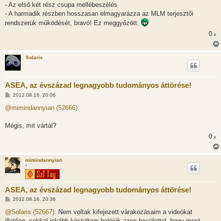
s
- Az első két rész csupa mellébeszélés
z
- A harmadik részben hosszasan elmagyarázza az MLM terjesztői
ó
l
rendszerük működését, bravó! Ez meggyőzött.
á
s
0
x
Solaris
ASEA, az évszázad legnagyobb tudományos áttörése!
H
2012.08.16. 20:06
o
z
@mimindannyian (52666):
z
á
s
Mégis, mit vártál?
z
0
ó
x
l
á
s
mimindannyian
*
ASEA, az évszázad legnagyobb tudományos áttörése!
H
2012.08.16. 20:36
o
z
@Solaris (52667):
Nem voltak kifejezett várakozásaim a videókat
z
illetően, sokkal inkább kóstoltam beléjük azon hevülettel, hogy most