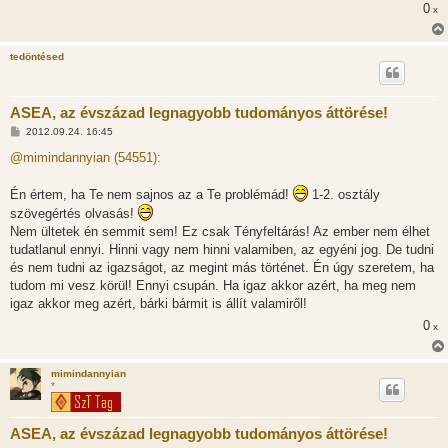
0
x
tedöntésed
ASEA, az évszázad legnagyobb tudományos áttörése!
H
2012.09.24. 16:45
o
z
@mimindannyian (54551):
z
á
s
Én értem, ha Te nem sajnos az a Te problémád!
1-2. osztály
z
szövegértés olvasás!
ó
l
Nem ültetek én semmit sem! Ez csak Tényfeltárás! Az ember nem élhet
á
tudatlanul ennyi. Hinni vagy nem hinni valamiben, az egyéni jog. De tudni
s
és nem tudni az igazságot, az megint más történet. Én úgy szeretem, ha
tudom mi vesz körül! Ennyi csupán. Ha igaz akkor azért, ha meg nem
igaz akkor meg azért, bárki bármit is állít valamiről!
0
x
mimindannyian
*
ASEA, az évszázad legnagyobb tudományos áttörése!