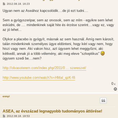
H
2012.08.18. 16:23
o
z
Ugyan nem az Aseához kapcsolódik....de jó ezt tudni....
z
á
s
Sem a gyógyszeripar, sem az orvosok, sem az mlm - egyikre sem lehet
z
esküdni, de .... mindenkinek saját hite és érzése szerint....vagy ez, vagy
ó
l
az jó lehet...
á
s
Olykor a placebo is gyógyít, másnak az sem használ. Amíg nem károsít,
talán mindenkinek személyes ügye eldönteni, hogy kéri vagy nem, hogy
hiszi vagy nem. Aki vakon hisz, azt úgysem lehet meggyőzni, aki
kétkedő, annak jó a több vélemény, aki meg eleve "szkeptikus"
úgysem szedi be....nem?
http://olvasoterem.com/index.php/2011/0 ... szereszet/
http://www.youtube.com/watch?v=HMaI_qzK-f8
0
x
ennyi
ASEA, az évszázad legnagyobb tudományos áttörése!
H
2012.08.18. 18:53