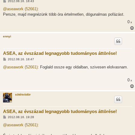
H
2012.08.16. 18:43
o
z
@aseawork (52661):
z
Persze, majd megnézünk több óra értelmetlen, dögunalmas pofázást.
á
s
0
x
z
ó
l
á
ennyi
s
ASEA, az évszázad legnagyobb tudományos áttörése!
H
2012.08.16. 18:47
o
z
@aseawork (52661):
Foglald ossze egy oldalban, szivesen elolvasnam.
z
á
s
0
x
z
ó
l
á
sötétvödör
s
ASEA, az évszázad legnagyobb tudományos áttörése!
H
2012.08.16. 19:28
o
z
@aseawork (52661):
z
á
s