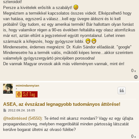
szteroidot!
Persze a kivételek erősítik a szabályt!
Megnéztem a termékkel kapcsolatos összes videót. Elképzelhető hogy
van hatása, egyszerű a válasz...kell egy üvegre áldozni és ki kell
próbálni! Úgy tudom, ez egy amerikai termék! Bár hallottam olyan forrást
is, hogy valamikor régen a 90-es években feltalálta egy olasz atomfizikus
már ezt, aztán eltűnt a jegyzeteivel együtt nyomtalanul. Lehet innen
származik a kifejezés, hogy gyógyszer lobbi.
Mindenesetre, érdemes megnézni: Dr. Kulin Sándor előadását. "google"
Mindenesetre ha a termék valós, működő képes lenne...akkor szerintem
valamelyik gyógyszergyártó pincéjében porosodna!
De vannak Magyar orvosok akik más véleményen vannak, mint én!
0
x
mimindannyian
*
ASEA, az évszázad legnagyobb tudományos áttörése!
H
2012.09.24. 16:05
o
z
@tedöntésed (54550):
Te érted mit akarsz mondani? Vagy ez egy újfajta
z
propagandaszöveg, melyben megpróbáltál minden pártosság látszatát
á
s
kerülve bogarat ültetni az olvasó fülébe?
z
0
ó
x