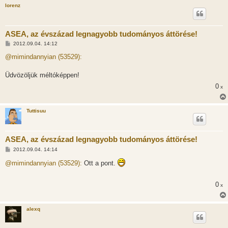
lorenz
ASEA, az évszázad legnagyobb tudományos áttörése!
H
2012.09.04. 14:12
o
z
@mimindannyian (53529):
z
á
s
Üdvözöljük méltóképpen!
z
0
ó
x
l
á
s
Tuttisuu
ASEA, az évszázad legnagyobb tudományos áttörése!
H
2012.09.04. 14:14
o
z
@mimindannyian (53529):
Ott a pont.
z
á
s
0
x
z
ó
l
á
alexq
s