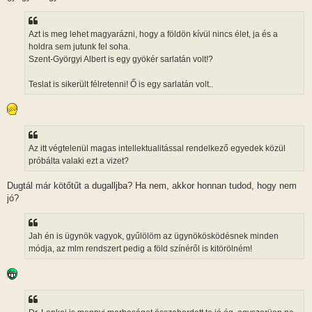
Azt is meg lehet magyarázni, hogy a földön kívül nincs élet, ja és a
holdra sem jutunk fel soha.
Szent-Györgyi Albert is egy gyökér sarlatán volt!?
Teslat is sikerült félretenni! Ő is egy sarlatán volt..
Az itt végtelenül magas intellektualitással rendelkező egyedek közül
próbálta valaki ezt a vizet?
Dugtál már kötőtűt a dugalljba? Ha nem, akkor honnan tudod, hogy nem
jó?
Jah én is ügynök vagyok, gyűlölöm az ügynökösködésnek minden
módja, az mlm rendszert pedig a föld színéről is kitörölném!