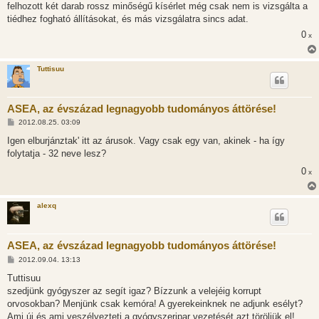
felhozott két darab rossz minőségű kísérlet még csak nem is vizsgálta a
tiédhez fogható állításokat, és más vizsgálatra sincs adat.
0
x
Tuttisuu
ASEA, az évszázad legnagyobb tudományos áttörése!
H
2012.08.25. 03:09
o
z
Igen elburjánztak' itt az árusok. Vagy csak egy van, akinek - ha így
z
folytatja - 32 neve lesz?
á
s
0
x
z
ó
l
á
alexq
s
ASEA, az évszázad legnagyobb tudományos áttörése!
H
2012.09.04. 13:13
o
z
Tuttisuu
z
szedjünk gyógyszer az segít igaz? Bízzunk a velejéig korrupt
á
s
orvosokban? Menjünk csak kemóra! A gyerekeinknek ne adjunk esélyt?
z
Ami új és ami veszélyezteti a gyógyszeripar vezetését azt töröljük el!
ó