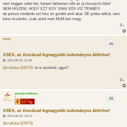
s
nem hegges sebe lett, hanem láthatóan nőtt az új rózsaszín bőre!
z
NEM HISZEM, HOGY EZT EGY SIMA SÓS VÍZ TENNÉ!!!
ó
l
de persze mindenki ezt hisz és gondol amit akar. DE próba nélkül, nem
á
kéne ócsárolni, csak azért mert MLM.ben megy.
s
0
x
ennyi
ASEA, az évszázad legnagyobb tudományos áttörése!
H
2012.08.23. 21:44
o
z
@csibuka (53073):
te is arusitod, ugye?
z
á
s
0
x
z
ó
l
á
pounderstibbons
s
*
ASEA, az évszázad legnagyobb tudományos áttörése!
H
2012.08.24. 10:12
o
z
@csibuka (53073):
z