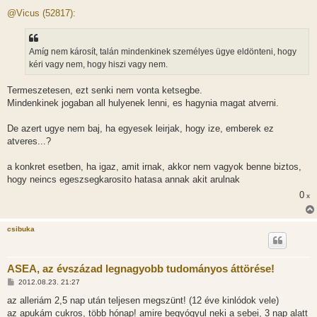
o
z
@Vicus (52817):
z
á
s
z
Amíg nem károsít, talán mindenkinek személyes ügye eldönteni, hogy
ó
l
kéri vagy nem, hogy hiszi vagy nem.
á
s
Termeszetesen, ezt senki nem vonta ketsegbe.
Mindenkinek jogaban all hulyenek lenni, es hagynia magat atverni.
De azert ugye nem baj, ha egyesek leirjak, hogy ize, emberek ez
atveres...?
a konkret esetben, ha igaz, amit irnak, akkor nem vagyok benne biztos,
hogy neincs egeszsegkarosito hatasa annak akit arulnak
0
x
csibuka
ASEA, az évszázad legnagyobb tudományos áttörése!
H
2012.08.23. 21:27
o
z
az alleriám 2,5 nap után teljesen megszünt! (12 éve kinlódok vele)
z
az apukám cukros, több hónap! amire begyógyul neki a sebei, 3 nap alatt
á