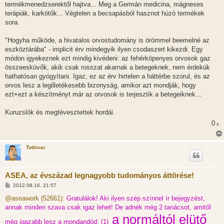
termékmenedzserektől hajtva... Meg a Germán medicina, mágneses
ó
l
terápiák, karkötők... Végtelen a becsapásból hasznot húzó termékek
á
sora.
s
"Hogyha működe, a hivatalos orvostudomány is örömmel beemelné az
eszköztárába" - implicit érv mindegyik ilyen csodaszert kikezdi. Egy
módon igyekeznek ezt mindig kivédeni: az fehérköpenyes orvosok gaz
összeesküvők, akik csak rosszat akarnak a betegeknek, nem érdekük
hathatósan gyógyítani. Igaz, ez az érv hirtelen a háttérbe szorul, és az
orvos lesz a legilletékesebb bizonyság, amikor azt mondják, hogy
ezt+ezt a készítményt már az orvosok is terjesztik a betegeiknek...
Kuruzslók és megtévesztettek hordái.
0
x
Tuttisuu
ASEA, az évszázad legnagyobb tudományos áttörése!
H
2012.08.16. 21:57
o
z
@aseawork (52661):
Gratulálok! Aki ilyen szép színnel ír bejegyzést,
z
annak minden szava csak igaz lehet! De adnék még 2 tanácsot, amitől
á
s
a normáltól elütő
még igazabb lesz a mondandód: (1)
z