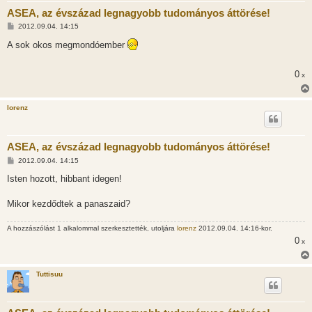
ASEA, az évszázad legnagyobb tudományos áttörése!
H
2012.09.04. 14:15
o
z
A sok okos megmondóember
z
á
s
0
x
z
ó
l
á
lorenz
s
ASEA, az évszázad legnagyobb tudományos áttörése!
H
2012.09.04. 14:15
o
z
Isten hozott, hibbant idegen!
z
á
s
Mikor kezdődtek a panaszaid?
z
ó
l
A hozzászólást 1 alkalommal szerkesztették, utoljára
lorenz
2012.09.04. 14:16-kor.
á
0
x
s
Tuttisuu