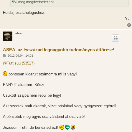
5% meg megfizethetetlen!
Fordulj pszichológushoz.
0
x
alexq
ASEA, az évszázad legnagyobb tudományos áttörése!
H
2012.09.04. 14:01
o
z
@Tuttisuu (53527):
z
á
s
pontosan kiderült számomra mi is vagy!
z
ó
l
ENNYIT akartam. Köszi.
á
s
Csukott szájba nem repül be légy!
Azt szedtek amit akartok, vizet sóskával vagy gyógyszert egérrel!
A pénzetek meg úgyis oda vándorol ahova való!
Jézusom Tutti ,de benézted ezt!