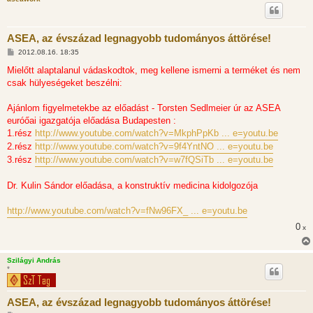
s
ASEA, az évszázad legnagyobb tudományos áttörése!
H
2012.08.16. 18:35
o
z
Mielőtt alaptalanul vádaskodtok, meg kellene ismerni a terméket és nem
z
csak hülyeségeket beszélni:
á
s
z
Ajánlom figyelmetekbe az előadást - Torsten Sedlmeier úr az ASEA
ó
l
euróőai igazgatója előadása Budapesten :
á
1.rész
http://www.youtube.com/watch?v=MkphPpKb ... e=youtu.be
s
2.rész
http://www.youtube.com/watch?v=9f4YntNO ... e=youtu.be
3.rész
http://www.youtube.com/watch?v=w7fQSiTb ... e=youtu.be
Dr. Kulin Sándor előadása, a konstruktív medicina kidolgozója
http://www.youtube.com/watch?v=fNw96FX_ ... e=youtu.be
0
x
Szilágyi András
*
ASEA, az évszázad legnagyobb tudományos áttörése!