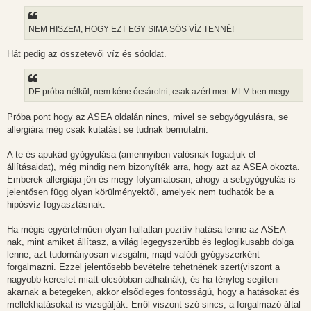
á
s
z
NEM HISZEM, HOGY EZT EGY SIMA SÓS VÍZ TENNÉ!
ó
l
á
Hát pedig az összetevői víz és sóoldat.
s
DE próba nélkül, nem kéne ócsárolni, csak azért mert MLM.ben megy.
Próba pont hogy az ASEA oldalán nincs, mivel se sebgyógyulásra, se
allergiára még csak kutatást se tudnak bemutatni.
A te és apukád gyógyulása (amennyiben valósnak fogadjuk el
állításaidat), még mindig nem bizonyíték arra, hogy azt az ASEA okozta.
Emberek allergiája jön és megy folyamatosan, ahogy a sebgyógyulás is
jelentősen függ olyan körülményektől, amelyek nem tudhatók be a
hipósvíz-fogyasztásnak.
Ha mégis egyértelműen olyan hallatlan pozitív hatása lenne az ASEA-
nak, mint amiket állítasz, a világ legegyszerűbb és leglogikusabb dolga
lenne, azt tudományosan vizsgálni, majd valódi gyógyszerként
forgalmazni. Ezzel jelentősebb bevételre tehetnének szert(viszont a
nagyobb kereslet miatt olcsóbban adhatnák), és ha tényleg segíteni
akarnak a betegeken, akkor elsődleges fontosságú, hogy a hatásokat és
mellékhatásokat is vizsgálják. Erről viszont szó sincs, a forgalmazó által