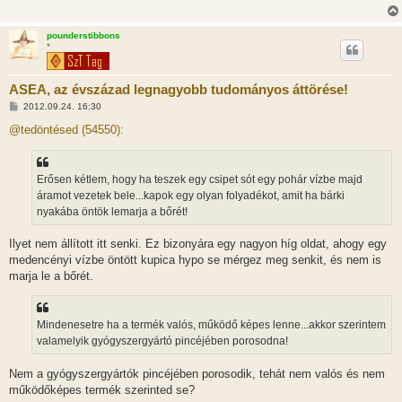
l
á
s
pounderstibbons
*
ASEA, az évszázad legnagyobb tudományos áttörése!
H
2012.09.24. 16:30
o
z
@tedöntésed (54550):
z
á
s
z
Erősen kétlem, hogy ha teszek egy csipet sót egy pohár vízbe majd
ó
l
áramot vezetek bele...kapok egy olyan folyadékot, amit ha bárki
á
nyakába öntök lemarja a bőrét!
s
Ilyet nem állított itt senki. Ez bizonyára egy nagyon híg oldat, ahogy egy
medencényi vízbe öntött kupica hypo se mérgez meg senkit, és nem is
marja le a bőrét.
Mindenesetre ha a termék valós, működő képes lenne...akkor szerintem
valamelyik gyógyszergyártó pincéjében porosodna!
Nem a gyógyszergyártók pincéjében porosodik, tehát nem valós és nem
működőképes termék szerinted se?