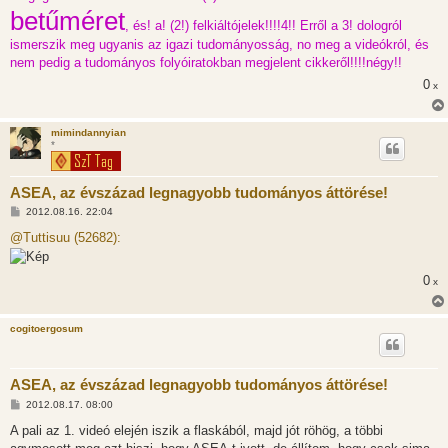
ó
betűméret
l
, és! a! (2!) felkiáltójelek!!!!4!! Erről a 3! dologról
á
s
ismerszik meg ugyanis az igazi tudományosság, no meg a videókról, és
nem pedig a tudományos folyóiratokban megjelent cikkeről!!!!négy!!
0
x
mimindannyian
*
ASEA, az évszázad legnagyobb tudományos áttörése!
H
2012.08.16. 22:04
o
z
@Tuttisuu (52682):
z
á
s
0
x
z
ó
l
á
cogitoergosum
s
ASEA, az évszázad legnagyobb tudományos áttörése!
H
2012.08.17. 08:00
o
z
A pali az 1. videó elején iszik a flaskából, majd jót röhög, a többi
z