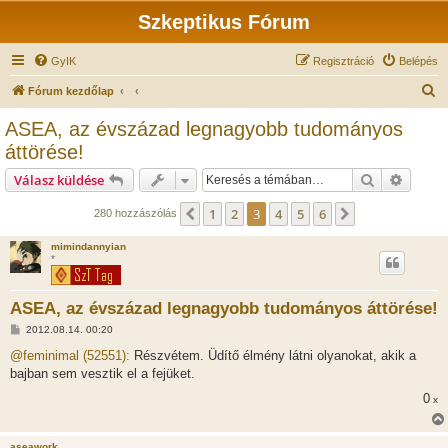
Szkeptikus Fórum
GyIK
Regisztráció
Belépés
K
Fórum kezdőlap
e
ASEA, az évszázad legnagyobb tudományos
r
áttörése!
e
Keresés
Részlet
Válasz küldése
s
é
1
2
3
4
5
6
Előző
Következő
280 hozzászólás
s
mimindannyian
*
ASEA, az évszázad legnagyobb tudományos áttörése!
H
2012.08.14. 00:20
o
z
@feminimal (52551):
Részvétem. Üdítő élmény látni olyanokat, akik a
z
bajban sem vesztik el a fejüket.
á
s
0
x
z
ó
l
á
aseawork