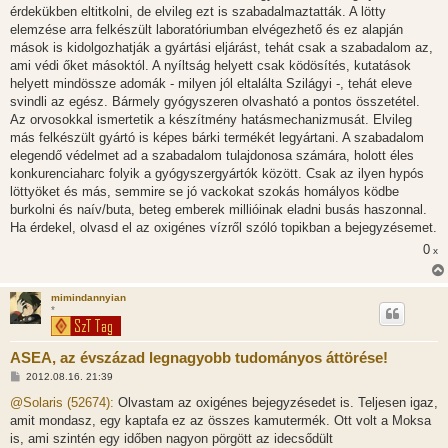
érdekükben eltitkolni, de elvileg ezt is szabadalmaztatták. A lötty
elemzése arra felkészült laboratóriumban elvégezhető és ez alapján
mások is kidolgozhatják a gyártási eljárást, tehát csak a szabadalom az,
ami védi őket másoktól. A nyíltság helyett csak ködösítés, kutatások
helyett mindössze adomák - milyen jól eltalálta Szilágyi -, tehát eleve
svindli az egész. Bármely gyógyszeren olvasható a pontos összetétel.
Az orvosokkal ismertetik a készítmény hatásmechanizmusát. Elvileg
más felkészült gyártó is képes bárki termékét legyártani. A szabadalom
elegendő védelmet ad a szabadalom tulajdonosa számára, holott éles
konkurenciaharc folyik a gyógyszergyártók között. Csak az ilyen hypós
löttyöket és más, semmire se jó vackokat szokás homályos ködbe
burkolni és naív/buta, beteg emberek millióinak eladni busás haszonnal.
Ha érdekel, olvasd el az oxigénes vízről szóló topikban a bejegyzésemet.
0
x
mimindannyian
*
ASEA, az évszázad legnagyobb tudományos áttörése!
H
2012.08.16. 21:39
o
z
@Solaris (52674):
Olvastam az oxigénes bejegyzésedet is. Teljesen igaz,
z
amit mondasz, egy kaptafa ez az összes kamutermék. Ott volt a Moksa
á
s
is, ami szintén egy időben nagyon pörgött az idecsődült
z