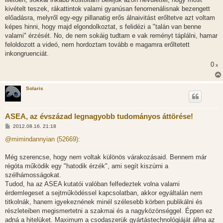
á
s
kivételt teszek, rákattintok valami gyanúsan fenomenálisnak bezengett
z
előadásra, melyről egy-egy pillanatig erős álnaivitást erőltetve azt voltam
ó
l
képes hinni, hogy majd elgondolkoztat, s felidézi a "talán van benne
á
valami" érzését. No, de nem sokáig tudtam e vak reményt táplálni, hamar
s
feloldozott a videó, nem hordoztam tovább e magamra erőltetett
inkongruenciát.
0
x
Solaris
ASEA, az évszázad legnagyobb tudományos áttörése!
H
2012.08.16. 21:18
o
z
@mimindannyian (52669):
z
á
s
Még szerencse, hogy nem voltak különös várakozásaid. Bennem már
z
régóta működik egy "hatodik érzék", ami segít kiszúrni a
ó
l
szélhámosságokat.
á
Tudod, ha az ASEA kutatói valóban felfedeztek volna valami
s
érdemlegeset a sejtműködéssel kapcsolatban, akkor egyáltalán nem
titkolnák, hanem igyekeznének minél szélesebb körben publikálni és
részleteiben megismertetni a szakmai és a nagyközönséggel. Éppen ez
adná a hitelüket. Maximum a csodaszerük gyártástechnológiáját állna az