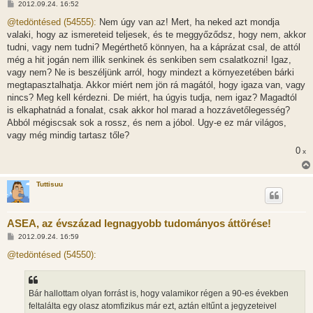
H
2012.09.24. 16:52
o
z
@tedöntésed (54555):
Nem úgy van az! Mert, ha neked azt mondja
z
valaki, hogy az ismereteid teljesek, és te meggyőződsz, hogy nem, akkor
á
s
tudni, vagy nem tudni? Megérthető könnyen, ha a káprázat csal, de attól
z
még a hit jogán nem illik senkinek és senkiben sem csalatkozni! Igaz,
ó
l
vagy nem? Ne is beszéljünk arról, hogy mindezt a környezetében bárki
á
megtapasztalhatja. Akkor miért nem jön rá magától, hogy igaza van, vagy
s
nincs? Meg kell kérdezni. De miért, ha úgyis tudja, nem igaz? Magadtól
is elkaphatnád a fonalat, csak akkor hol marad a hozzávetőlegesség?
Abból mégiscsak sok a rossz, és nem a jóbol. Ugy-e ez már világos,
vagy még mindig tartasz tőle?
0
x
Tuttisuu
ASEA, az évszázad legnagyobb tudományos áttörése!
H
2012.09.24. 16:59
o
z
@tedöntésed (54550):
z
á
s
z
Bár hallottam olyan forrást is, hogy valamikor régen a 90-es években
ó
l
feltalálta egy olasz atomfizikus már ezt, aztán eltűnt a jegyzeteivel
á