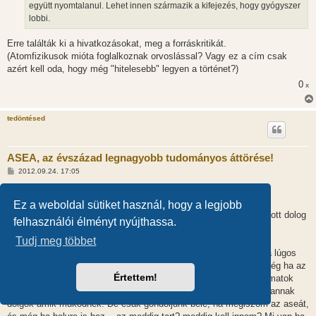
együtt nyomtalanul. Lehet innen származik a kifejezés, hogy gyógyszer
s
lobbi.
Erre találták ki a hivatkozásokat, meg a forráskritikát.
(Atomfizikusok mióta foglalkoznak orvoslással? Vagy ez a cím csak
azért kell oda, hogy még "hitelesebb" legyen a történet?)
0
x
tedöntésed
ASEA, az évszázad legnagyobb tudományos áttörése!
H
2012.09.24. 17:05
o
z
@pounderstibbons (54554):
z
Ez a weboldal sütiket használ, hogy a legjobb
á
s
Az első megjegyzést amire válaszoltál még a fórum elején olvasott dolog
felhasználói élményt nyújthassa.
z
miatt jegyeztem meg!
ó
l
Tudj meg többet
á
Szerintem az emberi szervezet túlságosan is összetett. Ahogy a lúgos
s
víz sem működik, úgy ez sem. Ha valamiből többet viszel be, még ha az
Értettem!
hasznos is lenne a szervezet számára, akkor is védekező folyamatok
alakulnak ki bennünk. Az egyensúlyon van a hangsúly. Persze vannak
dolgok amik működnek. De csak gondoljunk bele, ha megiszom az aseát,