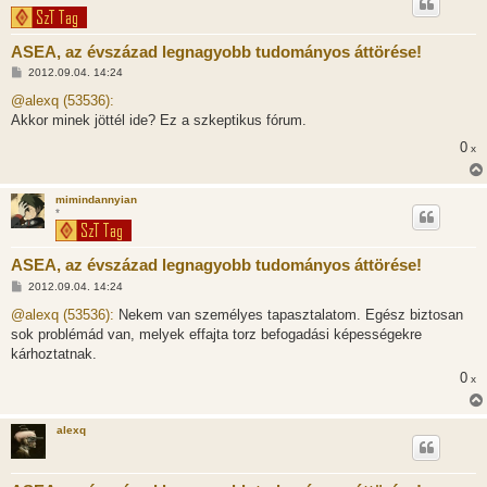
ASEA, az évszázad legnagyobb tudományos áttörése!
H
2012.09.04. 14:24
o
z
@alexq (53536):
z
Akkor minek jöttél ide? Ez a szkeptikus fórum.
á
s
0
x
z
ó
l
á
mimindannyian
s
*
ASEA, az évszázad legnagyobb tudományos áttörése!
H
2012.09.04. 14:24
o
z
@alexq (53536):
Nekem van személyes tapasztalatom. Egész biztosan
z
sok problémád van, melyek effajta torz befogadási képességekre
á
s
kárhoztatnak.
z
0
ó
x
l
á
s
alexq