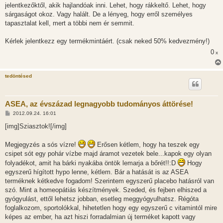
jelentkezőktől, akik hajlandóak inni. Lehet, hogy rákkeltő. Lehet, hogy
sárgaságot okoz. Vagy halált. De a lényeg, hogy erről személyes
tapasztalat kell, mert a többi nem ér semmit.
Kérlek jelentkezz egy termékmintáért. (csak neked 50% kedvezmény!)
0
x
tedöntésed
ASEA, az évszázad legnagyobb tudományos áttörése!
H
2012.09.24. 16:01
o
z
[img]Sziasztok![/img]
z
á
s
Megjegyzés a sós vízre!
Erősen kétlem, hogy ha teszek egy
z
csipet sót egy pohár vízbe majd áramot vezetek bele...kapok egy olyan
ó
l
folyadékot, amit ha bárki nyakába öntök lemarja a bőrét!!:D
Hogy
á
egyszerű hígított hypo lenne, kétlem. Bár a hatását is az ASEA
s
terméknek kétkedve fogadom! Szerintem egyszerű placebo hatásról van
szó. Mint a homeopátiás készítmények. Szeded, és fejben elhiszed a
gyógyulást, ettől lehetsz jobban, esetleg meggyógyulhatsz. Régóta
foglalkozom, sportolókkal, hihetetlen hogy egy egyszerű c vitamintól mire
képes az ember, ha azt hiszi forradalmian új terméket kapott vagy