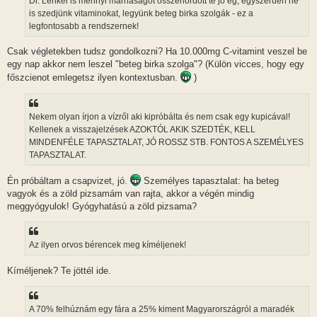
Dr. Lenkei is mennyi marhaságot összehordott te jó ég, egyszerüen ne
is szedjünk vitaminokat, legyünk beteg birka szolgák - ez a
legfontosabb a rendszernek!
Csak végletekben tudsz gondolkozni? Ha 10.000mg C-vitamint veszel be
egy nap akkor nem leszel "beteg birka szolga"? (Külön vicces, hogy egy
főszcienot emlegetsz ilyen kontextusban.
)
Nekem olyan írjon a vízről aki kipróbálta és nem csak egy kupicával!
Kellenek a visszajelzések AZOKTÓL AKIK SZEDTÉK, KELL
MINDENFÉLE TAPASZTALAT, JÓ ROSSZ STB. FONTOS A SZEMÉLYES
TAPASZTALAT.
Én próbáltam a csapvizet, jó.
Személyes tapasztalat: ha beteg
vagyok és a zöld pizsamám van rajta, akkor a végén mindig
meggyógyulok! Gyógyhatású a zöld pizsama?
Az ilyen orvos bérencek meg kíméljenek!
Kíméljenek? Te jöttél ide.
A 70% felhúznám egy fára a 25% kiment Magyarországról a maradék