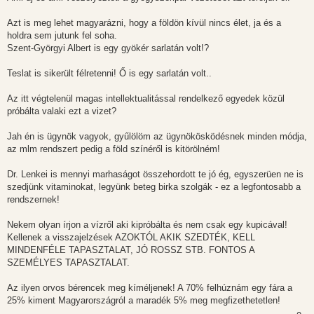
l
á
Azt is meg lehet magyarázni, hogy a földön kívül nincs élet, ja és a
s
holdra sem jutunk fel soha.
Szent-Györgyi Albert is egy gyökér sarlatán volt!?
Teslat is sikerült félretenni! Ő is egy sarlatán volt..
Az itt végtelenül magas intellektualitással rendelkező egyedek közül
próbálta valaki ezt a vizet?
Jah én is ügynök vagyok, gyűlölöm az ügynökösködésnek minden módja,
az mlm rendszert pedig a föld színéről is kitörölném!
Dr. Lenkei is mennyi marhaságot összehordott te jó ég, egyszerüen ne is
szedjünk vitaminokat, legyünk beteg birka szolgák - ez a legfontosabb a
rendszernek!
Nekem olyan írjon a vízről aki kipróbálta és nem csak egy kupicával!
Kellenek a visszajelzések AZOKTÓL AKIK SZEDTÉK, KELL
MINDENFÉLE TAPASZTALAT, JÓ ROSSZ STB. FONTOS A
SZEMÉLYES TAPASZTALAT.
Az ilyen orvos bérencek meg kíméljenek! A 70% felhúznám egy fára a
25% kiment Magyarországról a maradék 5% meg megfizethetetlen!