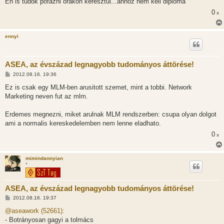
Én is tudok pofázni órákon keresztül...ahhoz nem kell diploma
z
0
ó
x
l
á
s
ennyi
ASEA, az évszázad legnagyobb tudományos áttörése!
H
2012.08.16. 19:36
o
z
Ez is csak egy MLM-ben arusitott szemet, mint a tobbi. Network
z
Marketing neven fut az mlm.
á
s
z
Erdemes megnezni, miket arulnak MLM rendszerben: csupa olyan dolgot
ó
l
ami a normalis kereskedelemben nem lenne eladhato.
á
0
s
x
mimindannyian
*
ASEA, az évszázad legnagyobb tudományos áttörése!
H
2012.08.16. 19:37
o
z
@aseawork (52661):
z
- Botrányosan gagyi a tolmács
á