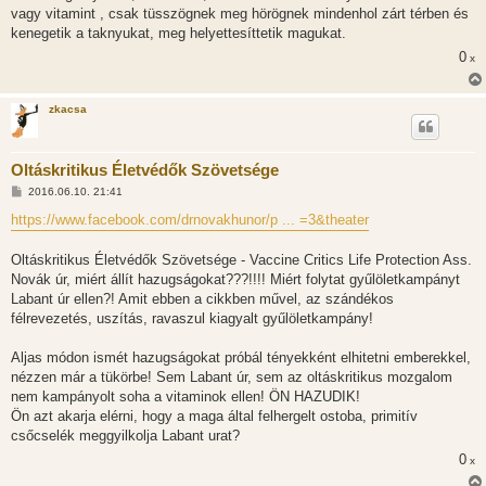
vagy vitamint , csak tüsszögnek meg hörögnek mindenhol zárt térben és
kenegetik a taknyukat, meg helyettesíttetik magukat.
0
x
zkacsa
Oltáskritikus Életvédők Szövetsége
H
2016.06.10. 21:41
o
z
https://www.facebook.com/drnovakhunor/p ... =3&theater
z
á
s
Oltáskritikus Életvédők Szövetsége - Vaccine Critics Life Protection Ass.
z
Novák úr, miért állít hazugságokat???!!!! Miért folytat gyűlöletkampányt
ó
l
Labant úr ellen?! Amit ebben a cikkben művel, az szándékos
á
félrevezetés, uszítás, ravaszul kiagyalt gyűlöletkampány!
s
Aljas módon ismét hazugságokat próbál tényekként elhitetni emberekkel,
nézzen már a tükörbe! Sem Labant úr, sem az oltáskritikus mozgalom
nem kampányolt soha a vitaminok ellen! ÖN HAZUDIK!
Ön azt akarja elérni, hogy a maga által felhergelt ostoba, primitív
csőcselék meggyilkolja Labant urat?
0
x