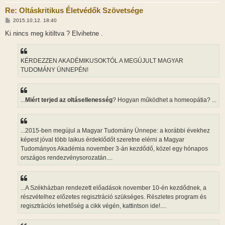
Re: Oltáskritikus Életvédők Szövetsége
H
2015.10.12. 18:40
o
z
Ki nincs meg kitiltva ? Elvihetne .
z
á
s
z
KÉRDEZZEN AKADÉMIKUSOKTÓL A MEGÚJULT MAGYAR
ó
l
TUDOMÁNY ÜNNEPÉN!
á
s
...
Miért terjed az oltásellenesség
? Hogyan működhet a homeopátia? ...
...2015-ben megújul a Magyar Tudomány Ünnepe: a korábbi évekhez
képest jóval több laikus érdeklődőt szeretne elérni a Magyar
Tudományos Akadémia november 3-án kezdődő, közel egy hónapos
országos rendezvénysorozatán....
...A Székházban rendezett előadások november 10-én kezdődnek, a
részvételhez előzetes regisztráció szükséges. Részletes program és
regisztrációs lehetőség a cikk végén, kattintson ide!....