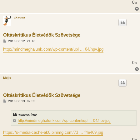
0
x
zkacsa
Oltáskritikus Életvédők Szövetsége
H
2016.06.12. 21:16
o
z
http://mindmeghalunk.com/wp-content/upl ... 04/hpv.jpg
z
á
s
0
x
z
ó
l
á
Mojjo
s
Oltáskritikus Életvédők Szövetsége
H
2016.06.13. 09:33
o
z
z
zkacsa írta:
á
s
http://mindmeghalunk.com/wp-content/upl ... 04/hpv.jpg
z
ó
l
https://s-media-cache-ak0.pinimg.com/73 ... f4e469.jpg
á
s
0
x