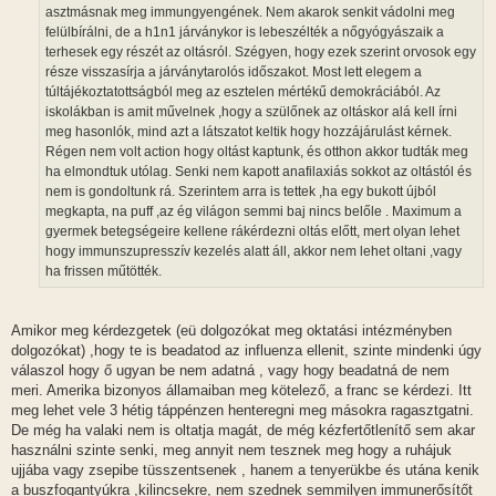
l
asztmásnak meg immungyengének. Nem akarok senkit vádolni meg
á
felülbírálni, de a h1n1 járványkor is lebeszélték a nőgyógyászaik a
s
terhesek egy részét az oltásról. Szégyen, hogy ezek szerint orvosok egy
része visszasírja a járványtarolós időszakot. Most lett elegem a
túltájékoztatottságból meg az esztelen mértékű demokráciából. Az
iskolákban is amit művelnek ,hogy a szülőnek az oltáskor alá kell írni
meg hasonlók, mind azt a látszatot keltik hogy hozzájárulást kérnek.
Régen nem volt action hogy oltást kaptunk, és otthon akkor tudták meg
ha elmondtuk utólag. Senki nem kapott anafilaxiás sokkot az oltástól és
nem is gondoltunk rá. Szerintem arra is tettek ,ha egy bukott újból
megkapta, na puff ,az ég világon semmi baj nincs belőle . Maximum a
gyermek betegségeire kellene rákérdezni oltás előtt, mert olyan lehet
hogy immunszupresszív kezelés alatt áll, akkor nem lehet oltani ,vagy
ha frissen műtötték.
Amikor meg kérdezgetek (eü dolgozókat meg oktatási intézményben
dolgozókat) ,hogy te is beadatod az influenza ellenit, szinte mindenki úgy
válaszol hogy ő ugyan be nem adatná , vagy hogy beadatná de nem
meri. Amerika bizonyos államaiban meg kötelező, a franc se kérdezi. Itt
meg lehet vele 3 hétig táppénzen henteregni meg másokra ragasztgatni.
De még ha valaki nem is oltatja magát, de még kézfertőtlenítő sem akar
használni szinte senki, meg annyit nem tesznek meg hogy a ruhájuk
ujjába vagy zsepibe tüsszentsenek , hanem a tenyerükbe és utána kenik
a buszfogantyúkra ,kilincsekre, nem szednek semmilyen immunerősítőt