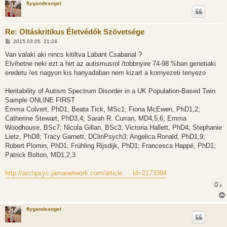
flygandeangel
Re: Oltáskritikus Életvédők Szövetsége
H
2015.03.05. 21:24
o
z
Van valaki aki nincs kitiltva Labant Csabanal ?
z
Elvihetne neki ezt a hirt az autismusrol /tobbnyire 74-98 %ban genetiaki
á
s
eredetu /es nagyon kis hanyadaban nem kizart a kornyezeti tenyezo
z
ó
l
Heritability of Autism Spectrum Disorder in a UK Population-Based Twin
á
Sample ONLINE FIRST
s
Emma Colvert, PhD1; Beata Tick, MSc1; Fiona McEwen, PhD1,2;
Catherine Stewart, PhD3,4; Sarah R. Curran, MD4,5,6; Emma
Woodhouse, BSc7; Nicola Gillan, BSc3; Victoria Hallett, PhD4; Stephanie
Lietz, PhD8; Tracy Garnett, DClinPsych3; Angelica Ronald, PhD1,9;
Robert Plomin, PhD1; Frühling Rijsdijk, PhD1; Francesca Happé, PhD1;
Patrick Bolton, MD1,2,3
http://archpsyc.jamanetwork.com/article ... id=2173394
0
x
flygandeangel