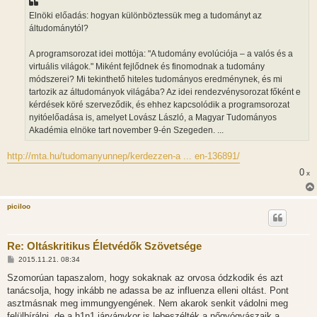
Elnöki előadás: hogyan különböztessük meg a tudományt az
áltudománytól?
A programsorozat idei mottója: "A tudomány evolúciója – a valós és a
virtuális világok." Miként fejlődnek és finomodnak a tudomány
módszerei? Mi tekinthető hiteles tudományos eredménynek, és mi
tartozik az áltudományok világába? Az idei rendezvénysorozat főként e
kérdések köré szerveződik, és ehhez kapcsolódik a programsorozat
nyitóelőadása is, amelyet Lovász László, a Magyar Tudományos
Akadémia elnöke tart november 9-én Szegeden. ...
http://mta.hu/tudomanyunnep/kerdezzen-a ... en-136891/
0
x
piciloo
Re: Oltáskritikus Életvédők Szövetsége
H
2015.11.21. 08:34
o
z
Szomorúan tapaszalom, hogy sokaknak az orvosa ódzkodik és azt
z
tanácsolja, hogy inkább ne adassa be az influenza elleni oltást. Pont
á
s
asztmásnak meg immungyengének. Nem akarok senkit vádolni meg
z
felülbírálni, de a h1n1 járványkor is lebeszélték a nőgyógyászaik a