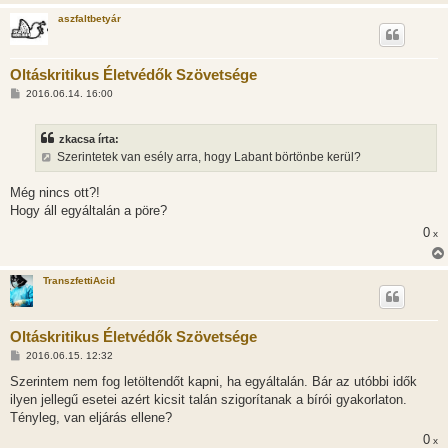
á
aszfaltbetyár
s
Oltáskritikus Életvédők Szövetsége
H
2016.06.14. 16:00
o
z
z
zkacsa írta:
á
s
Szerintetek van esély arra, hogy Labant börtönbe kerül?
z
ó
l
Még nincs ott?!
á
Hogy áll egyáltalán a pöre?
s
0
x
TranszfettiAcid
Oltáskritikus Életvédők Szövetsége
H
2016.06.15. 12:32
o
z
Szerintem nem fog letöltendőt kapni, ha egyáltalán. Bár az utóbbi idők
z
ilyen jellegű esetei azért kicsit talán szigorítanak a bírói gyakorlaton.
á
s
Tényleg, van eljárás ellene?
z
0
ó
x