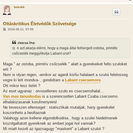
bekukk
Oltáskritikus Életvédők Szövetsége
H
2016.06.11. 07:55
o
z
z
zkacsa írta:
á
s
n azt akarja elérni, hogy a maga által felhergelt ostoba, primitív
z
csőcselék meggyilkolja Labant urat?
ó
l
á
Maga " az ostoba, primitív csőcselék " alatt a gyerekeiket felto szuloket
s
erti ?
Nem is olyan regen, -amikor az agardi kisfiu halalaert a szuloi felelosseg
vegre ki lett mondva- , gondoltam a
Labant csecsemore
.
Ott mikor lesz itelet ?
Az eset ugyanaz : orvosellenes szulo es csecsemohalal...
Van mas tanuskodas
is a szerencsetlen Labant Csaba csecsemo
elhalalozasanak korulmenyeirol
Ne tevesszen ellenseget : statisztikak mutatjak, hany gyerekelet
koszonheto a beoltasnak
Valahogy azon kellene elgondolkodnia , hogy a szulei hiedelmenek
kiszolgaltatott gyereknek az emberi jogai hol vannak?
Mi miatt kezeli az igazsagugy "maskent" a Labant szulot ?