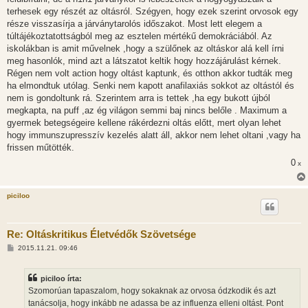
ó
l
terhesek egy részét az oltásról. Szégyen, hogy ezek szerint orvosok egy
á
része visszasírja a járványtarolós időszakot. Most lett elegem a
s
túltájékoztatottságból meg az esztelen mértékű demokráciából. Az
iskolákban is amit művelnek ,hogy a szülőnek az oltáskor alá kell írni
meg hasonlók, mind azt a látszatot keltik hogy hozzájárulást kérnek.
Régen nem volt action hogy oltást kaptunk, és otthon akkor tudták meg
ha elmondtuk utólag. Senki nem kapott anafilaxiás sokkot az oltástól és
nem is gondoltunk rá. Szerintem arra is tettek ,ha egy bukott újból
megkapta, na puff ,az ég világon semmi baj nincs belőle . Maximum a
gyermek betegségeire kellene rákérdezni oltás előtt, mert olyan lehet
hogy immunszupresszív kezelés alatt áll, akkor nem lehet oltani ,vagy ha
frissen műtötték.
0
x
piciloo
Re: Oltáskritikus Életvédők Szövetsége
H
2015.11.21. 09:46
o
z
z
piciloo írta:
á
s
Szomorúan tapaszalom, hogy sokaknak az orvosa ódzkodik és azt
z
tanácsolja, hogy inkább ne adassa be az influenza elleni oltást. Pont
ó