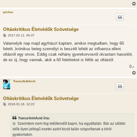
l
á
s
piciloo
Oltáskritikus Életvédők Szövetsége
H
2017.02.11. 06:37
o
z
Valamelyik nap majd agyfrászt kaptam, amikor megtudtam, hogy 60
z
feletti ,krónikus beteg személyt is beszélt lefelé az influenza elleni
á
s
oltásról egy orvos. Eddig csak néhány gyerekorvosról olvastam hasonlót,
z
de ez új ,hogy vannak, akik a 60 felettieket is féltik az oltástól.
ó
l
0
x
á
s
TranszfettiAcid
Oltáskritikus Életvédők Szövetsége
H
2018.01.16. 12:22
o
z
z
TranszfettiAcid írta:
á
s
Szerintem nem fog letöltendőt kapni, ha egyáltalán. Bár az utóbbi
z
idők ilyen jellegű esetei azért kicsit talán szigorítanak a bírói
ó
l
gyakorlaton.
á