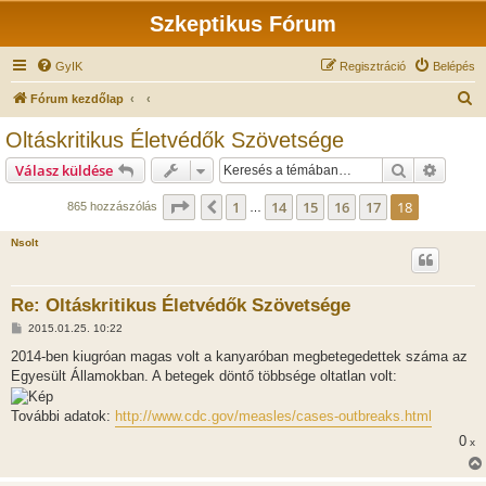
Szkeptikus Fórum
GyIK
Regisztráció
Belépés
K
Fórum kezdőlap
e
Oltáskritikus Életvédők Szövetsége
r
Keresés
Részlet
Válasz küldése
e
s
Oldal:
18
/
18
1
14
15
16
17
18
Előző
865 hozzászólás
…
é
Nsolt
s
Re: Oltáskritikus Életvédők Szövetsége
H
2015.01.25. 10:22
o
z
2014-ben kiugróan magas volt a kanyaróban megbetegedettek száma az
z
Egyesült Államokban. A betegek döntő többsége oltatlan volt:
á
s
z
További adatok:
http://www.cdc.gov/measles/cases-outbreaks.html
ó
l
0
x
á
s