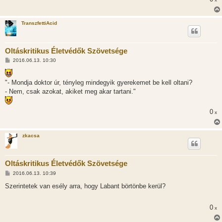
TranszfettiAcid
Oltáskritikus Életvédők Szövetsége
H
2016.06.13. 10:30
o
z
z
"- Mondja doktor úr, tényleg mindegyik gyerekemet be kell oltani?
á
s
- Nem, csak azokat, akiket meg akar tartani."
z
ó
l
0
x
á
s
zkacsa
Oltáskritikus Életvédők Szövetsége
H
2016.06.13. 10:39
o
z
Szerintetek van esély arra, hogy Labant börtönbe kerül?
z
á
s
0
x
z
ó
l