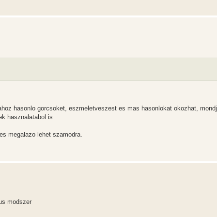
ziahoz hasonlo gorcsoket, eszmeletveszest es mas hasonlokat okozhat, mondj
ek hasznalatabol is
s es megalazo lehet szamodra.
kus modszer