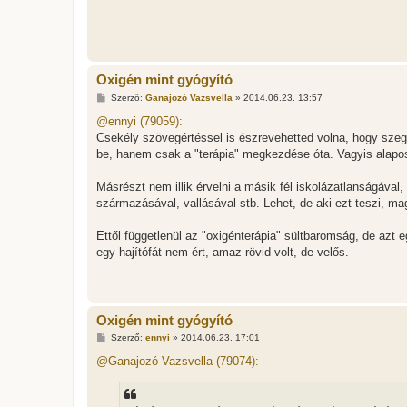
ó
l
á
s
Oxigén mint gyógyító
H
Szerző:
Ganajozó Vazsvella
»
2014.06.23. 13:57
o
z
@ennyi (79059):
z
Csekély szövegértéssel is észrevehetted volna, hogy szeg
á
s
be, hanem csak a "terápia" megkezdése óta. Vagyis alaposan
z
ó
l
Másrészt nem illik érvelni a másik fél iskolázatlanságával
á
származásával, vallásával stb. Lehet, de aki ezt teszi, m
s
Ettől függetlenül az "oxigénterápia" sültbaromság, de azt
egy hajítófát nem ért, amaz rövid volt, de velős.
Oxigén mint gyógyító
H
Szerző:
ennyi
»
2014.06.23. 17:01
o
z
@Ganajozó Vazsvella (79074):
z
á
s
z