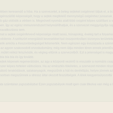
ében keresendő a hiba. Ha a szervezetet, a beteg sejteket oxigénnel látjuk el, a bi
xigénszállító képességét, hogy a sejtek megfelelő mennyiségű oxigénhez jussanak.
gáz oldódik a vérben is. Megnövelt nyomás alatt több oxigént képes szállítani a v
tben. Így az egész immunrendszert helyreállíthatjuk, és a szervezet meggyógyítja sa
beavatkozásra sem.
mat a sejtek oxigénfelvevő képessége miatt lassú, hónapokig, évekig tart a folyama
 védenie. A szétszórt energiából kevesebbet tud összpontosítani bizonyos területek
zelik amióta a Keszonbetegséget felismerték. Nem egészen egy évszázada a szé
e az agyon szakosodott orvostudomány, még nem látja minden téren ennek jelentős
tét nélkül felszívódik, és végleg eltűnik a szervezetből. Ezt a jelenséget is mag
 bla bla bla és így tovább.
sejtek képesek regenerálódni, az agy a központi vezérlő is visszatér a normális csa
dszer képes hirtelen változásra. Ha az emésztés tökéletes, a szervezet minden rés
átoló lerakódások, salakanyagok, megszűnik a hát és derékfájás, helyre jönnek az 
rban megszűnnek a stressz által okozott feszültségek. A lélek kiegyensúlyozottá v
a számtalan jogszabályba! Ezen jogszabályok miatt igen csak titkolva van még a l