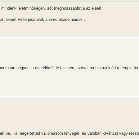
ít mindenki életminőségén, sőt meghosszabbítja az életét!
ot neked! Felterjesztelek a svéd akadémiának...
ntosan hogyan is cserélődtél le teljesen, szóval ha felvázolnád a terápia fo
tam be. Ha megértetted vallomásom lényegét, és valóban kíváncsi vagy részle