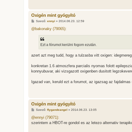
Oxigén mint gyógyító
H
Szerző:
ennyi
»
2014.06.23. 12:59
o
z
@bakonaky (79065):
z
á
s
z
Ezt a fórumot kerülni fogom ezután.
ó
l
á
azert azt meg tudd, hogy a tulzasba vitt oxigen: idegmereg
s
konkretan 1.6 atmoszfera parcialis nyomas folott epileps
konnyubuvar, aki vizsgazott oxigenben dusitott legzokever
Igazad van, keruld ezt a forumot, az igazsag az fajdalma
Oxigén mint gyógyító
H
Szerző:
flygandeangel
»
2014.06.23. 13:05
o
z
@ennyi (79071):
z
szerintem a HBOT-re gondol es az letezo alternativ terapi
á
s
z