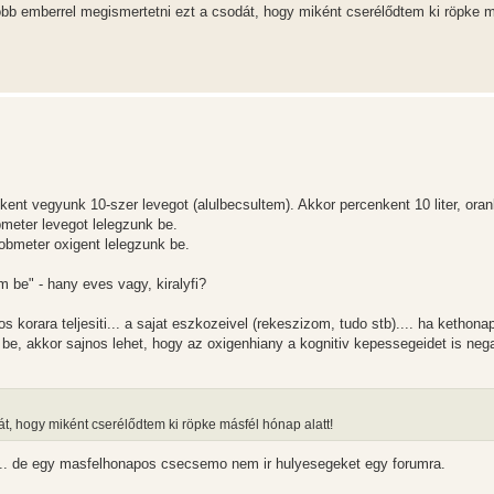
több emberrel megismertetni ezt a csodát, hogy miként cserélődtem ki röpke 
nkent vegyunk 10-szer levegot (alulbecsultem). Akkor percenkent 10 liter, orank
bmeter levegot lelegzunk be.
obmeter oxigent lelegzunk be.
 be" - hany eves vagy, kiralyfi?
korara teljesiti... a sajat eszkozeivel (rekeszizom, tudo stb).... ha kethona
be, akkor sajnos lehet, hogy az oxigenhiany a kognitiv kepessegeidet is neg
t, hogy miként cserélődtem ki röpke másfél hónap alatt!
t... de egy masfelhonapos csecsemo nem ir hulyesegeket egy forumra.