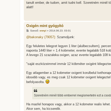
tanult ember, de tudom, amit tudni kell. Szeretném minél 
alatt!
Oxigén mint gyógyító
H
Szerző:
ennyi
»
2014.06.23. 03:01
o
z
@bakonaky (79057):
Szamoljunk:
z
á
s
Egy feluletes lelegzet legyen 1 liter (alulbecsultem), perce
z
naponta 1440 liter = 1.4 kobmeter, evente legalabb 518 ko
ó
l
A levego 21 szazaleka oxigen, azaz evente legalabb 108 k
á
s
"saját eszközeimmel immár 12 köbméter oxigént lélegeztem
Egy atlagember a 12 kobmeter oxigent korulbelul kethonapos 
idosebb vagy, es meg csak 12 kobmeter oxigent lelegeztel 
befolyasolta.
Szeretném minél több emberrel megismertetni ezt a csodá
Ha masfel honapos vagy, akkor a 12 kobmeter realis lehe
Akor sem, ha kicserelik.