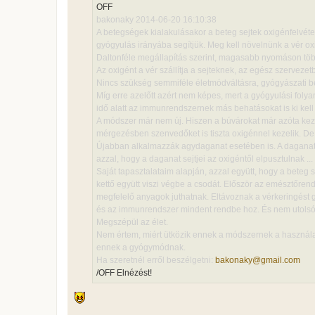
OFF
bakonaky 2014-06-20 16:10:38
A betegségek kialakulásakor a beteg sejtek oxigénfelvétel
gyógyulás irányába segítjük. Meg kell növelnünk a vér o
Daltonféle megállapítás szerint, magasabb nyomáson több 
Az oxigént a vér szállítja a sejteknek, az egész szerveze
Nincs szükség semmiféle életmódváltásra, gyógyászati 
Míg erre azelőtt azért nem képes, mert a gyógyulási folya
idő alatt az immunrendszernek más behatásokat is ki kell
A módszer már nem új. Hiszen a búvárokat már azóta ke
mérgezésben szenvedőket is tiszta oxigénnel kezelik. D
Újabban alkalmazzák agydaganat esetében is. A daganat mű
azzal, hogy a daganat sejtjei az oxigéntől elpusztulnak ...
Saját tapasztalataim alapján, azzal együtt, hogy a beteg 
kettő együtt viszi végbe a csodát. Először az emésztőren
megfelelő anyagok juthatnak. Eltávoznak a vérkeringést g
és az immunrendszer mindent rendbe hoz. És nem utolsóso
Megszépül az élet.
Nem értem, miért ütközik ennek a módszernek a használat
ennek a gyógymódnak.
Ha szeretnél erről beszélgetni:
bakonaky@gmail.com
/OFF Elnézést!