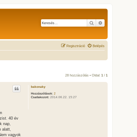
Keresés
Részletes keresés
Regisztráció
Belépés
28 hozzászólás • Oldal:
1
/
1
bakonaky
Hozzászólások:
2
Csatlakozott:
2014.06.22. 15:27
em
zist. 40 év
k nap,
alatt,
. Nem vagyok