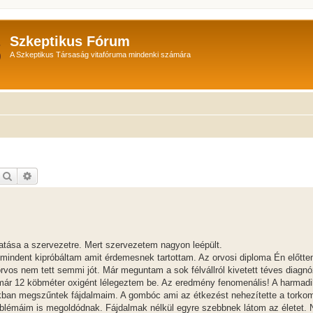
Szkeptikus Fórum
A Szkeptikus Társaság vitafóruma mindenki számára
Keresés
Részletes keresés
atása a szervezetre. Mert szervezetem nagyon leépült.
 mindent kipróbáltam amit érdemesnek tartottam. Az orvosi diploma Én előtt
os nem tett semmi jót. Már meguntam a sok félvállról kivetett téves diagnó
ár 12 köbméter oxigént lélegeztem be. Az eredmény fenomenális! A harmadi
akban megszűntek fájdalmaim. A gombóc ami az étkezést nehezítette a torkom 
problémáim is megoldódnak. Fájdalmak nélkül egyre szebbnek látom az életet