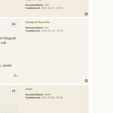
e
Hozzászólások:
765
j
Csatlakozott:
2011.04.17. 22:01
é
r
V
e
i
s
Ganajozó Vazsvella
s
z
Hozzászólások:
114
Csatlakozott:
2014.02.16. 10:25
a
a
t lélegzett
t
e
volt.
t
e
j
é
r
e
, amiért
0
x
V
i
s
ennyi
s
z
Hozzászólások:
3849
Csatlakozott:
2011.02.01. 00:01
a
a
t
e
t