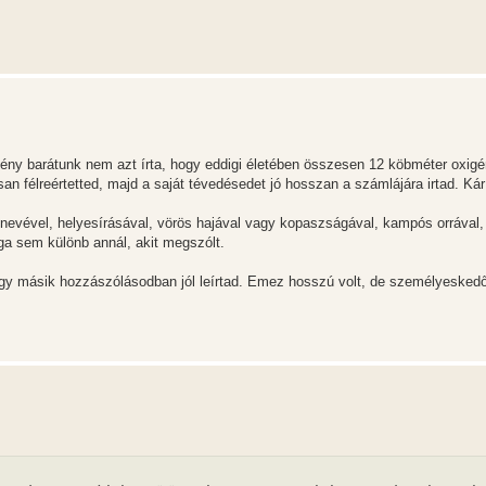
ény barátunk nem azt írta, hogy eddigi életében összesen 12 köbméter oxigén
 félreértetted, majd a saját tévedésedet jó hosszan a számlájára irtad. Kár 
, nevével, helyesírásával, vörös hajával vagy kopaszságával, kampós orrával,
aga sem különb annál, akit megszólt.
 egy másik hozzászólásodban jól leírtad. Emez hosszú volt, de személyeskedő