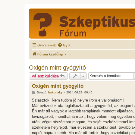
Gyors linkek
GyIK
Fórum kezdőlap
Oxigén mint gyógyító
Válasz küldése
Oxigén mint gyógyító
H
Szerző:
bakonaky
»
2014.06.23. 00:46
o
z
Sziasztok! Nem tudom jó helyre írom e vallomásom!
z
Már évtizedek óta foglalkoztatott a gyógymód, az oxigén h
á
s
Én már túl vagyok a legtöbb terápiának mondott eljáráson,
z
levizsgázott, mondhatnám azt, hogy velem még egyetlen orv
ó
l
után, végre rászántam magam, és saját eszközeimmel imm
á
székletem helyrejött, már élvezem a székürítést, további
s
napról napra kisebb. Ma már ott tartok, hogy pszichikai 