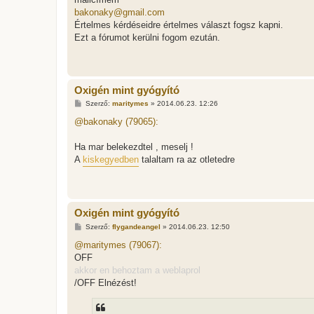
á
bakonaky@gmail.com
s
Értelmes kérdéseidre értelmes választ fogsz kapni.
Ezt a fórumot kerülni fogom ezután.
Oxigén mint gyógyító
H
Szerző:
maritymes
»
2014.06.23. 12:26
o
z
@bakonaky (79065):
z
á
s
Ha mar belekezdtel , meselj !
z
A
kiskegyedben
talaltam ra az otletedre
ó
l
á
s
Oxigén mint gyógyító
H
Szerző:
flygandeangel
»
2014.06.23. 12:50
o
z
@maritymes (79067):
z
OFF
á
s
akkor en behoztam a weblaprol
z
/OFF Elnézést!
ó
l
á
s