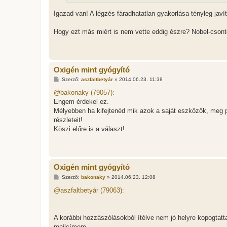
l
á
Igazad van! A légzés fáradhatatlan gyakorlása tényleg jav
s
Hogy ezt más miért is nem vette eddig észre? Nobel-csont
Oxigén mint gyógyító
H
Szerző:
aszfaltbetyár
»
2014.06.23. 11:38
o
z
@bakonaky (79057):
z
Engem érdekel ez.
á
s
Mélyebben ha kifejtenéd mik azok a saját eszközök, meg po
z
részleteit!
ó
l
Köszi előre is a választ!
á
s
Oxigén mint gyógyító
H
Szerző:
bakonaky
»
2014.06.23. 12:08
o
z
@aszfaltbetyár (79063):
z
á
s
z
A korábbi hozzászólásokból ítélve nem jó helyre kopogtat
ó
l
mailcímem