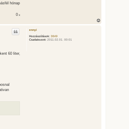
másfél hónap
0
x
V
i
s
ennyi
s
z
Hozzászólások:
3849
Csatlakozott:
2011.02.01. 00:01
a
a
t
e
ent 60 liter,
t
e
j
é
r
e
posnal
ativan