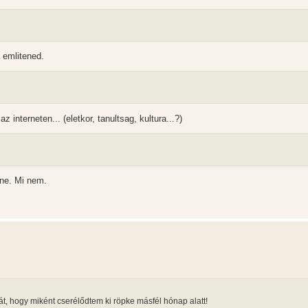
 emlitened.
nterneten... (eletkor, tanultsag, kultura...?)
lne. Mi nem.
t, hogy miként cserélődtem ki röpke másfél hónap alatt!