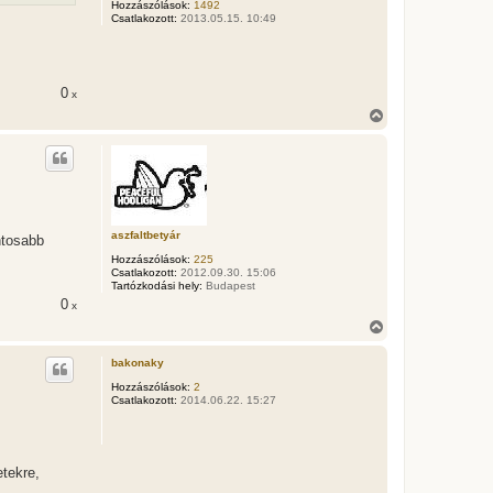
Hozzászólások:
1492
j
Csatlakozott:
2013.05.15. 10:49
é
r
e
0
x
V
i
s
s
z
a
a
t
aszfaltbetyár
e
ntosabb
t
Hozzászólások:
225
e
Csatlakozott:
2012.09.30. 15:06
j
Tartózkodási hely:
Budapest
é
0
x
r
V
e
i
s
bakonaky
s
z
Hozzászólások:
2
Csatlakozott:
2014.06.22. 15:27
a
a
t
e
t
tekre,
e