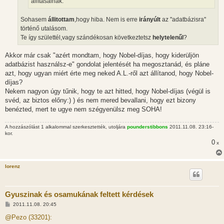
állításainak.''
Sohasem
állitottam
,hogy hiba. Nem is erre
irányúlt
az ''adatbázisra''
történő utalásom.
Te így születtél,vagy szándékosan következtetsz
helytelenűl
?
Akkor már csak "azért mondtam, hogy Nobel-díjas, hogy kiderüljön
adatbázist használsz-e" gondolat jelentését ha megosztanád, és pláne
azt, hogy ugyan miért érte meg neked A.L.-ről azt állítanod, hogy Nobel-
díjas?
Nekem nagyon úgy tűnik, hogy te azt hitted, hogy Nobel-díjas (végül is
svéd, az biztos előny:) ) és nem mered bevallani, hogy ezt bizony
benézted, mert te ugye nem szégyenülsz meg SOHA!
A hozzászólást 1 alkalommal szerkesztették, utoljára
pounderstibbons
2011.11.08. 23:16-
kor.
0
x
lorenz
Gyuszinak és osamukának feltett kérdések
H
2011.11.08. 20:45
o
z
@Pezo (33201):
z