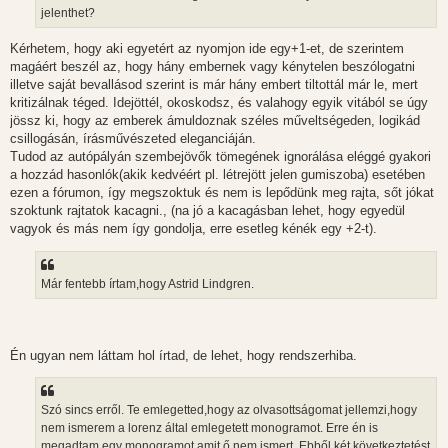
jelenthet?
Kérhetem, hogy aki egyetért az nyomjon ide egy+1-et, de szerintem
magáért beszél az, hogy hány embernek vagy kénytelen beszólogatni
illetve saját bevallásod szerint is már hány embert tiltottál már le, mert
kritizálnak téged. Idejöttél, okoskodsz, és valahogy egyik vitából se úgy
jössz ki, hogy az emberek ámuldoznak széles műveltségeden, logikád
csillogásán, írásművészeted eleganciáján.
Tudod az autópályán szembejövők tömegének ignorálása eléggé gyakori
a hozzád hasonlók(akik kedvéért pl. létrejött jelen gumiszoba) esetében
ezen a fórumon, így megszoktuk és nem is lepődünk meg rajta, sőt jókat
szoktunk rajtatok kacagni., (na jó a kacagásban lehet, hogy egyedül
vagyok és más nem így gondolja, erre esetleg kénék egy +2-t).
Már fentebb írtam,hogy Astrid Lindgren.
Én ugyan nem láttam hol írtad, de lehet, hogy rendszerhiba.
Szó sincs erről. Te emlegetted,hogy az olvasottságomat jellemzi,hogy
nem ismerem a lorenz által emlegetett monogramot. Erre én is
megadtam egy monogramot,amit ő nem ismert. Ebből két következtetést