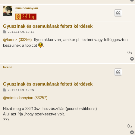
á
s
mimindannyian
*
Gyuszinak és osamukának feltett kérdések
H
2011.11.09. 12:11
o
z
@lorenz (33256):
Ilyen akkor van, amikor pl. lezárni vagy felfüggeszteni
z
készülnek a topicot
.
á
s
0
x
z
ó
l
á
lorenz
s
Gyuszinak és osamukának feltett kérdések
H
2011.11.09. 12:25
o
z
@mimindannyian (33257):
z
á
s
Nézd meg a 33210sz. hozzászólást(pounderstibbons)
z
Alul azt írja ,hogy szerkesztve volt.
ó
l
???
á
0
s
x