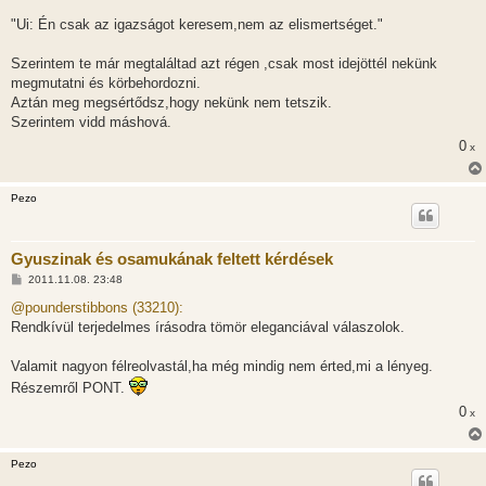
á
s
"Ui: Én csak az igazságot keresem,nem az elismertséget."
z
ó
l
Szerintem te már megtaláltad azt régen ,csak most idejöttél nekünk
á
megmutatni és körbehordozni.
s
Aztán meg megsértődsz,hogy nekünk nem tetszik.
Szerintem vidd máshová.
0
x
Pezo
Gyuszinak és osamukának feltett kérdések
H
2011.11.08. 23:48
o
z
@pounderstibbons (33210):
z
Rendkívül terjedelmes írásodra tömör eleganciával válaszolok.
á
s
z
Valamit nagyon félreolvastál,ha még mindig nem érted,mi a lényeg.
ó
l
Részemről PONT.
á
s
0
x
Pezo