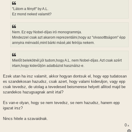
s
z
''Látom a fényt!'' by A.L.
ó
l
Ez mond neked valamit?
á
s
Nem. Ez egy Nobel-díjas iró monogrammja.
Mindezzel csak azt akarom reprezentálni,hogy az ''olvasotttságom'' épp
annyira mérvadó,mint bárki másé,aki felrója nekem.
Mielőt belekötnél,jól tudom,hogy A.L. nem Nobel-díjas. Azt csak azért
irtam,hogy kiderűljön adatbázist használsz-e.
Ezek utan ha irsz valamit, akkor hogyan dontsuk el, hogy epp tudatosan
es szandekosan hazudsz, csak azert, hogy valami kideruljon, vagy epp
csak tevedsz, de utolag a tevedesed beismerese helyett allitod majd be
szandekos hazugsagnak amit irtal?
Es van-e olyan, hogy se nem tevedsz, se nem hazudsz, hanem epp
igazat irsz?
Nincs hitele a szavaidnak.
0
x