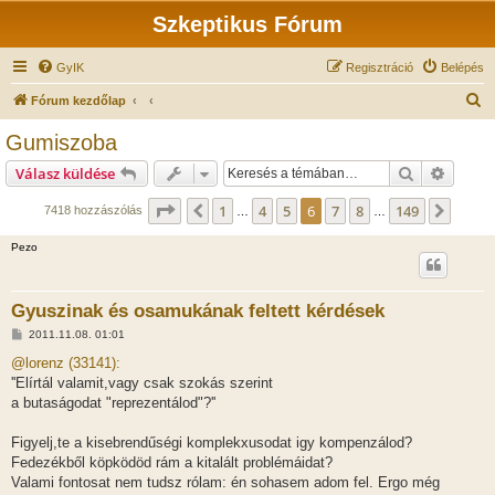
Szkeptikus Fórum
GyIK
Regisztráció
Belépés
K
Fórum kezdőlap
e
Gumiszoba
r
Keresés
Részlet
Válasz küldése
e
s
Oldal:
6
/
149
1
4
5
6
7
8
149
Előző
Követ
7418 hozzászólás
…
…
é
Pezo
s
Gyuszinak és osamukának feltett kérdések
H
2011.11.08. 01:01
o
z
@lorenz (33141):
z
''Elírtál valamit,vagy csak szokás szerint
á
s
a butaságodat "reprezentálod"?''
z
ó
l
Figyelj,te a kisebrendűségi komplekxusodat igy kompenzálod?
á
Fedezékből köpködöd rám a kitalált problémáidat?
s
Valami fontosat nem tudsz rólam: én sohasem adom fel. Ergo még