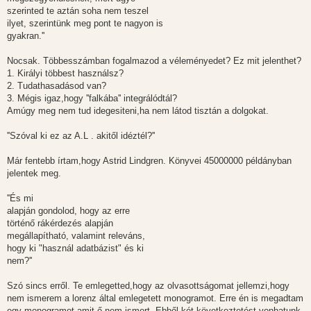
z
szerinted te aztán soha nem teszel
ó
l
ilyet, szerintünk meg pont te nagyon is
á
gyakran.''
s
Nocsak. Többesszámban fogalmazod a véleményedet? Ez mit jelenthet?
1. Királyi többest használsz?
2. Tudathasadásod van?
3. Mégis igaz,hogy ''falkába'' integrálódtál?
Amúgy meg nem tud idegesiteni,ha nem látod tisztán a dolgokat.
''Szóval ki ez az A.L . akitől idéztél?''
Már fentebb írtam,hogy Astrid Lindgren. Könyvei 45000000 példányban
jelentek meg.
''És mi
alapján gondolod, hogy az erre
történő rákérdezés alapján
megállapítható, valamint releváns,
hogy ki "használ adatbázist" és ki
nem?''
Szó sincs erről. Te emlegetted,hogy az olvasottságomat jellemzi,hogy
nem ismerem a lorenz által emlegetett monogramot. Erre én is megadtam
egy monogramot,amit ő nem ismert. Ebből két következtetést vonhatunk