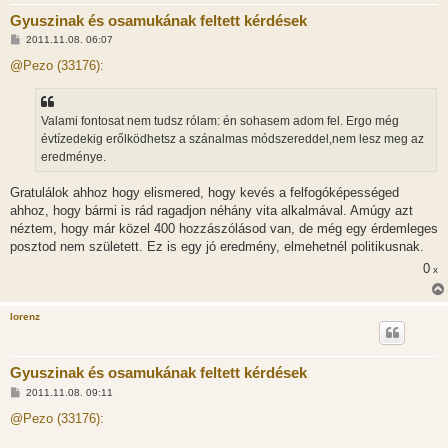
Gyuszinak és osamukának feltett kérdések
H
2011.11.08. 06:07
o
z
@Pezo (33176):
z
á
s
z
Valami fontosat nem tudsz rólam: én sohasem adom fel. Ergo még
ó
l
évtízedekig erőlködhetsz a szánalmas módszereddel,nem lesz meg az
á
eredménye.
s
Gratulálok ahhoz hogy elismered, hogy kevés a felfogóképességed
ahhoz, hogy bármi is rád ragadjon néhány vita alkalmával. Amúgy azt
néztem, hogy már közel 400 hozzászólásod van, de még egy érdemleges
posztod nem született. Ez is egy jó eredmény, elmehetnél politikusnak.
0
x
lorenz
Gyuszinak és osamukának feltett kérdések
H
2011.11.08. 09:11
o
z
@Pezo (33176):
z
á