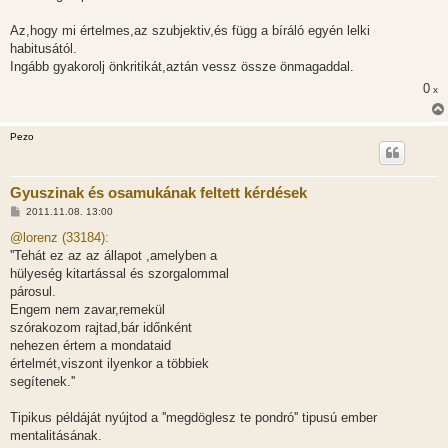
á
s
Az,hogy mi értelmes,az szubjektiv,és függ a bíráló egyén lelki
habitusától.
Ingább gyakorolj önkritikát,aztán vessz össze önmagaddal.
0
x
Pezo
Gyuszinak és osamukának feltett kérdések
H
2011.11.08. 13:00
o
z
@lorenz (33184):
z
''Tehát ez az az állapot ,amelyben a
á
s
hülyeség kitartással és szorgalommal
z
párosul.
ó
l
Engem nem zavar,remekül
á
szórakozom rajtad,bár időnként
s
nehezen értem a mondataid
értelmét,viszont ilyenkor a többiek
segítenek.''
Tipikus példáját nyújtod a ''megdöglesz te pondró'' tipusú ember
mentalitásának.