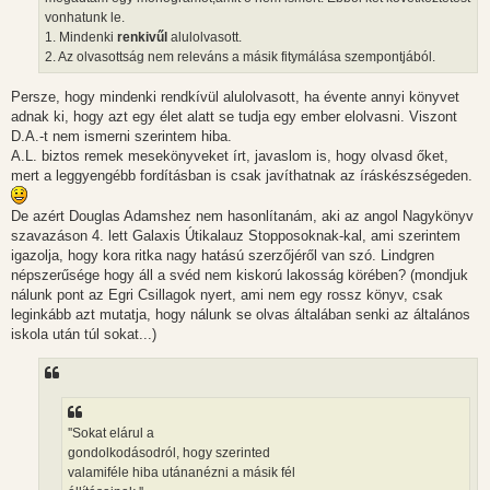
vonhatunk le.
1. Mindenki
renkivűl
alulolvasott.
2. Az olvasottság nem releváns a másik fitymálása szempontjából.
Persze, hogy mindenki rendkívül alulolvasott, ha évente annyi könyvet
adnak ki, hogy azt egy élet alatt se tudja egy ember elolvasni. Viszont
D.A.-t nem ismerni szerintem hiba.
A.L. biztos remek mesekönyveket írt, javaslom is, hogy olvasd őket,
mert a leggyengébb fordításban is csak javíthatnak az íráskészségeden.
De azért Douglas Adamshez nem hasonlítanám, aki az angol Nagykönyv
szavazáson 4. lett Galaxis Útikalauz Stopposoknak-kal, ami szerintem
igazolja, hogy kora ritka nagy hatású szerzőjéről van szó. Lindgren
népszerűsége hogy áll a svéd nem kiskorú lakosság körében? (mondjuk
nálunk pont az Egri Csillagok nyert, ami nem egy rossz könyv, csak
leginkább azt mutatja, hogy nálunk se olvas általában senki az általános
iskola után túl sokat...)
''Sokat elárul a
gondolkodásodról, hogy szerinted
valamiféle hiba utánanézni a másik fél