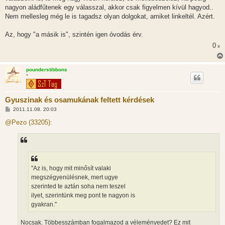
l
nagyon aládfűtenek egy válasszal, akkor csak figyelmen kívül hagyod..
á
Nem mellesleg még le is tagadsz olyan dolgokat, amiket linkeltél. Azért.
s
Az, hogy "a másik is", szintén igen óvodás érv.
0
x
pounderstibbons
*
Gyuszinak és osamukának feltett kérdések
H
2011.11.08. 20:03
o
z
@Pezo (33205):
z
á
s
z
ó
l
á
''Az is, hogy mit minősít valaki
s
megszégyenülésnek, mert ugye
szerinted te aztán soha nem teszel
ilyet, szerintünk meg pont te nagyon is
gyakran.''
Nocsak. Többesszámban fogalmazod a véleményedet? Ez mit