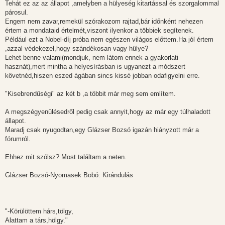
s
Tehát ez az az állapot ,amelyben a hülyeség kitartással és szorgalommal
z
párosul.
ó
l
Engem nem zavar,remekül szórakozom rajtad,bár időnként nehezen
á
értem a mondataid értelmét,viszont ilyenkor a többiek segítenek.
s
Például ezt a Nobel-díj próba nem egészen világos előttem.Ha jól értem
,azzal védekezel,hogy szándékosan vagy hülye?
Lehet benne valami(mondjuk, nem látom ennek a gyakorlati
hasznát),mert mintha a helyesírásban is ugyanezt a módszert
követnéd,hiszen eszed ágában sincs kissé jobban odafigyelni erre.
"Kisebrendűségi" az két b ,a többit már meg sem említem.
A megszégyenülésedről pedig csak annyit,hogy az már egy túlhaladott
állapot.
Maradj csak nyugodtan,egy Glázser Bozsó igazán hiányzott már a
fórumról.
Ehhez mit szólsz? Most találtam a neten.
Glázser Bozsó-Nyomasek Bobó: Kirándulás
"-Körülöttem hárs,tölgy,
Alattam a társ,hölgy."