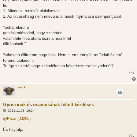
le.
1. Mindenki renkivűl alulolvasott.
2. Az olvasottság nem releváns a másik fitymálása szempontjából.
''Sokat elárul a
gondolkodásodról, hogy szerinted
valamiféle hiba utánanézni a másik fél
állításainak.''
Sohasem állitottam,hogy hiba. Nem is erre irányúlt az ''adatbázisra''
történő utalásom.
Te így születtél,vagy szándékosan következtetsz helytelenűl?
0
x
stark
Gyuszinak és osamukának feltett kérdések
H
2011.11.08. 19:24
o
z
@Pezo (33205):
z
á
s
És folytatja...
z
0
ó
x