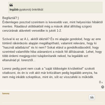
Ingább
gyakorolj önkritikát
Begfáztál?:)
Érdemleges posztod szerintem is kevesebb van, mint helyesírási hibáktól
mentes. Ráadásul utóbbiakból még a mások által állítólag szigorú
cenzúrának alávetett verseidbe is jutott 1-2.
Szóval ki ez az A.L. akitől idéztél? És mi alapján gondolod, hogy az erre
történő rákérdezés alapján megállapítható, valamint releváns, hogy ki
"használ adatbázist" és ki nem? Sokat elárul a gondolkodásodról, hogy
szerinted valamiféle hiba utánanézni a másik fél állításainak. Lehet, hogy
több érdemi megjegyzést tulajdonítanék neked, ha legalább ezt
eltanulnád pl. lorenztől...
Lorenz pedig pont nem csak a "saját többségén kívüliekkel" szokott
vitatkozni, és én is volt akit már kritizáltam pedig legalább annyira, ha
nem még inkább szkeptikus, mint én, sőt ez visszafelé is működik.
0
x
lorenz