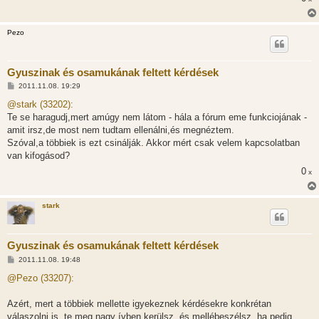
l
á
s
Pezo
Gyuszinak és osamukának feltett kérdések
H
2011.11.08. 19:29
o
z
@stark (33202):
z
Te se haragudj,mert amúgy nem látom - hála a fórum eme funkciojának -
á
s
amit irsz,de most nem tudtam ellenálni,és megnéztem.
z
Szóval,a többiek is ezt csinálják. Akkor mért csak velem kapcsolatban
ó
l
van kifogásod?
á
0
s
x
stark
Gyuszinak és osamukának feltett kérdések
H
2011.11.08. 19:48
o
z
@Pezo (33207):
z
á
s
Azért, mert a többiek mellette igyekeznek kérdésekre konkrétan
z
válaszolni is, te meg nagy ívben kerülsz, és mellébeszélsz, ha pedig
ó