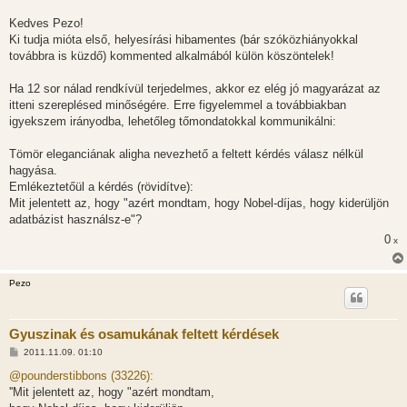
á
s
Kedves Pezo!
z
Ki tudja mióta első, helyesírási hibamentes (bár szóközhiányokkal
ó
l
továbbra is küzdő) kommented alkalmából külön köszöntelek!
á
s
Ha 12 sor nálad rendkívül terjedelmes, akkor ez elég jó magyarázat az
itteni szereplésed minőségére. Erre figyelemmel a továbbiakban
igyekszem irányodba, lehetőleg tőmondatokkal kommunikálni:
Tömör eleganciának aligha nevezhető a feltett kérdés válasz nélkül
hagyása.
Emlékeztetőül a kérdés (rövidítve):
Mit jelentett az, hogy "azért mondtam, hogy Nobel-díjas, hogy kiderüljön
adatbázist használsz-e"?
0
x
Pezo
Gyuszinak és osamukának feltett kérdések
H
2011.11.09. 01:10
o
z
@pounderstibbons (33226):
z
''Mit jelentett az, hogy "azért mondtam,
á
s