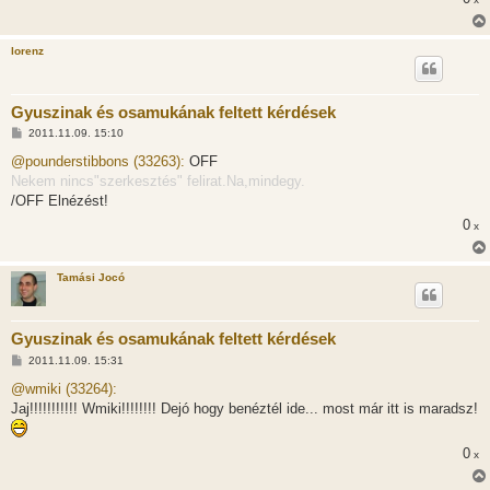
z
ó
l
á
lorenz
s
Gyuszinak és osamukának feltett kérdések
H
2011.11.09. 15:10
o
z
@pounderstibbons (33263):
OFF
z
Nekem nincs"szerkesztés" felirat.Na,mindegy.
á
s
/OFF Elnézést!
z
0
ó
x
l
á
s
Tamási Jocó
Gyuszinak és osamukának feltett kérdések
H
2011.11.09. 15:31
o
z
@wmiki (33264):
z
Jaj!!!!!!!!!!! Wmiki!!!!!!!! Dejó hogy benéztél ide... most már itt is maradsz!
á
s
z
ó
0
x
l
á