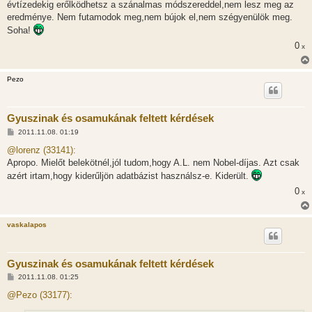
évtízedekig erőlködhetsz a szánalmas módszereddel,nem lesz meg az
eredménye. Nem futamodok meg,nem bújok el,nem szégyenülök meg.
Soha!
0
x
Pezo
Gyuszinak és osamukának feltett kérdések
H
2011.11.08. 01:19
o
z
@lorenz (33141):
z
Apropo. Mielőt belekötnél,jól tudom,hogy A.L. nem Nobel-díjas. Azt csak
á
s
azért irtam,hogy kiderűljön adatbázist használsz-e. Kiderült.
z
ó
0
x
l
á
s
vaskalapos
Gyuszinak és osamukának feltett kérdések
H
2011.11.08. 01:25
o
z
@Pezo (33177):
z
á