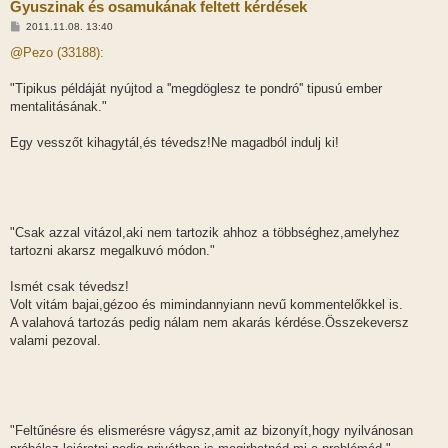
Gyuszinak és osamukának feltett kérdések
H
2011.11.08. 13:40
o
z
@Pezo (33188):
z
á
s
"Tipikus példáját nyújtod a ''megdöglesz te pondró'' tipusú ember
z
mentalitásának."
ó
l
á
Egy vesszőt kihagytál,és tévedsz!Ne magadból indulj ki!
s
"Csak azzal vitázol,aki nem tartozik ahhoz a többséghez,amelyhez
tartozni akarsz megalkuvó módon."
Ismét csak tévedsz!
Volt vitám bajai,gézoo és mimindannyiann nevű kommentelőkkel is.
A valahová tartozás pedig nálam nem akarás kérdése.Összekeversz
valami pezoval.
"Feltűnésre és elismerésre vágysz,amit az bizonyít,hogy nyilvánosan