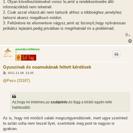
1. Olyan következtetéseket vonsz le,amit a rendekezésedre álló
információkból nem tehetnél.
2. Csak azzal vitázol,aki nem tartozik ahhoz a többséghez,amelyhez
tartozni akarsz megalkuvó módon.
3. Feltűnésre és elismerésre vágysz,amit az bizonyít,hogy nyilvánosan
próbálsz lejáratni,pedig privátban is megirhatnád mi a problémád.
0
x
pounderstibbons
*
Gyuszinak és osamukának feltett kérdések
H
2011.11.08. 13:35
o
z
@Pezo (33187):
z
á
s
z
ó
l
Az,hogy mi értelmes,az
szubjektiv
,és függ a bíráló egyén lelki
á
habitusától.
s
Az is, hogy mit minősít valaki megszégyenülésnek, mert ugye szerinted
te aztán soha nem teszel ilyet, szerintünk meg pont te nagyon is
gyakran.