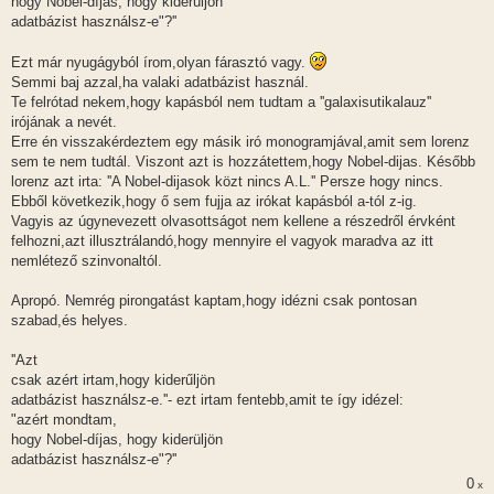
hogy Nobel-díjas, hogy kiderüljön
z
adatbázist használsz-e"?''
ó
l
á
Ezt már nyugágyból írom,olyan fárasztó vagy.
s
Semmi baj azzal,ha valaki adatbázist használ.
Te felrótad nekem,hogy kapásból nem tudtam a ''galaxisutikalauz''
irójának a nevét.
Erre én visszakérdeztem egy másik iró monogramjával,amit sem lorenz
sem te nem tudtál. Viszont azt is hozzátettem,hogy Nobel-dijas. Később
lorenz azt irta: ''A Nobel-dijasok közt nincs A.L.'' Persze hogy nincs.
Ebből következik,hogy ő sem fujja az irókat kapásból a-tól z-ig.
Vagyis az úgynevezett olvasottságot nem kellene a részedről érvként
felhozni,azt illusztrálandó,hogy mennyire el vagyok maradva az itt
nemlétező szinvonaltól.
Apropó. Nemrég pirongatást kaptam,hogy idézni csak pontosan
szabad,és helyes.
''Azt
csak azért irtam,hogy kiderűljön
adatbázist használsz-e.''- ezt irtam fentebb,amit te így idézel:
"azért mondtam,
hogy Nobel-díjas, hogy kiderüljön
adatbázist használsz-e"?''
0
x