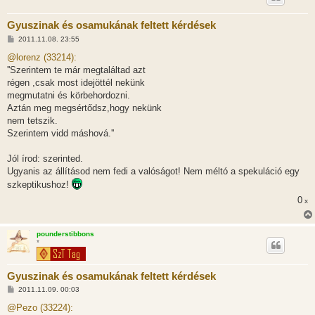
Gyuszinak és osamukának feltett kérdések
H
2011.11.08. 23:55
o
z
@lorenz (33214):
z
''Szerintem te már megtaláltad azt
á
s
régen ,csak most idejöttél nekünk
z
megmutatni és körbehordozni.
ó
l
Aztán meg megsértődsz,hogy nekünk
á
nem tetszik.
s
Szerintem vidd máshová.''
Jól írod: szerinted.
Ugyanis az állításod nem fedi a valóságot! Nem méltó a spekuláció egy
szkeptikushoz!
0
x
pounderstibbons
*
Gyuszinak és osamukának feltett kérdések
H
2011.11.09. 00:03
o
z
@Pezo (33224):
z