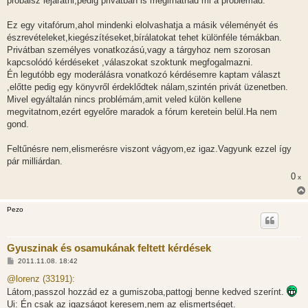
próbálsz lejáratni,pedig privátban is megirhatnád mi a problémád."
Ez egy vitafórum,ahol mindenki elolvashatja a másik véleményét és
észrevételeket,kiegészítéseket,bírálatokat tehet különféle témákban.
Privátban személyes vonatkozású,vagy a tárgyhoz nem szorosan
kapcsolódó kérdéseket ,válaszokat szoktunk megfogalmazni.
Én legutóbb egy moderálásra vonatkozó kérdésemre kaptam választ
,előtte pedig egy könyvről érdeklődtek nálam,szintén privát üzenetben.
Mivel egyáltalán nincs problémám,amit veled külön kellene
megvitatnom,ezért egyelőre maradok a fórum keretein belül.Ha nem
gond.
Feltűnésre nem,elismerésre viszont vágyom,ez igaz.Vagyunk ezzel így
pár milliárdan.
0
x
Pezo
Gyuszinak és osamukának feltett kérdések
H
2011.11.08. 18:42
o
z
@lorenz (33191):
z
Látom,passzol hozzád ez a gumiszoba,pattogj benne kedved szerínt.
á
s
Ui: Én csak az igazságot keresem,nem az elismertséget.