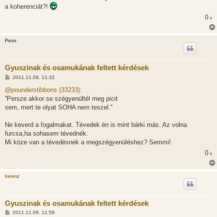
s
a koherenciát?!
z
ó
0
x
l
á
s
Pezo
Gyuszinak és osamukának feltett kérdések
H
2011.11.09. 11:32
o
z
@pounderstibbons (33233):
z
''Persze akkor se szégyenültél meg picit
á
s
sem, mert te olyat SOHA nem teszel.''
z
ó
l
Ne keverd a fogalmakat. Tévedek én is mint bárki más. Az volna
á
furcsa,ha sohasem tévednék.
s
Mi köze van a tévedésnek a megszégyenüléshez? Semmi!
0
x
lorenz
Gyuszinak és osamukának feltett kérdések
H
2011.11.09. 11:59