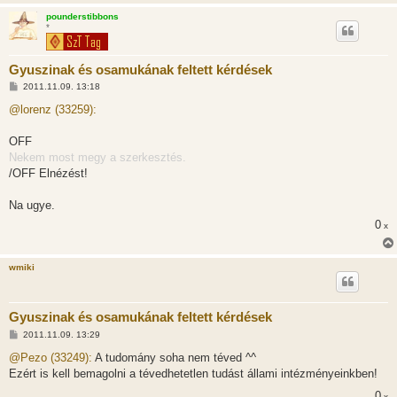
pounderstibbons
*
Gyuszinak és osamukának feltett kérdések
H
2011.11.09. 13:18
o
z
@lorenz (33259):
z
á
s
OFF
z
Nekem most megy a szerkesztés.
ó
l
/OFF Elnézést!
á
s
Na ugye.
0
x
wmiki
Gyuszinak és osamukának feltett kérdések
H
2011.11.09. 13:29
o
z
@Pezo (33249):
A tudomány soha nem téved ^^
z
Ezért is kell bemagolni a tévedhetetlen tudást állami intézményeinkben!
á
s
0
x