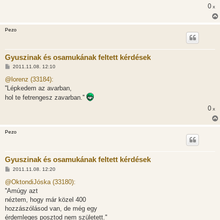
0
x
Pezo
Gyuszinak és osamukának feltett kérdések
H
2011.11.08. 12:10
o
z
@lorenz (33184):
z
''Lépkedem az avarban,
á
s
hol te fetrengesz zavarban.''
z
ó
0
x
l
á
s
Pezo
Gyuszinak és osamukának feltett kérdések
H
2011.11.08. 12:20
o
z
@OktondiJóska (33180):
z
''Amúgy azt
á
s
néztem, hogy már közel 400
z
hozzászólásod van, de még egy
ó
l
érdemleges posztod nem született.''