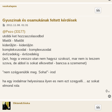
vaskalapos
Gyuszinak és osamukának feltett kérdések
H
2011.11.08. 01:31
o
z
@Pezo (33177):
z
utobbi ket hozzaszolasodbol
á
s
Mielőt - Mielőtt
z
kiderűljön - kiderüljön
ó
l
komplekxusodat - komplexusodat
á
évtízedekig - évtizedekig
s
(azt, hogy a vesszo utan nem hagysz szokozt, mar nem is teszem
szova, de abbol is sokat elkovettel - bancsa a szememet)
"nem szégyenülök meg. Soha!"- irod
ha egy irodalmar helyesirasa ilyen es nem ezt szegyelli... az sokat
elmond rola
0
x
OktondiJóska