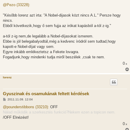
o
z
@Pezo (33228):
z
á
s
"Később lorenz azt irta: ''A Nobel-dijasok közt nincs A.L.'' Persze hogy
z
nincs.
ó
l
Ebből következik,hogy ő sem fujja az irókat kapásból a-tól z-ig."
á
s
a-tól z-ig nem,de legalább a Nobel-díjasokat ismerem.
Ebbe is jól belegabalyodtál,még a kedvenc íródról sem tudtad,hogy
kapott-e Nobel-díjat vagy sem.
Egyre inkább emlékeztetsz a Fekete lovagra.
Fogadjunk,hogy mindenki tudja miről beszélek ,csak te nem.
0
x
lorenz
Gyuszinak és osamukának feltett kérdések
H
2011.11.09. 12:04
o
z
@pounderstibbons (33210):
OFF
z
Nálad működik a szerkesztés funkció?Nekem ezen a topicon nem.
á
s
/OFF Elnézést!
z
0
ó
x
l