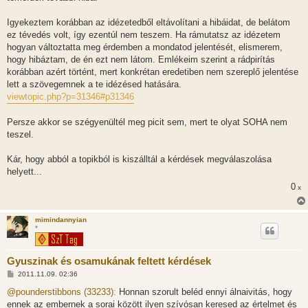
Igyekeztem korábban az idézetedből eltávolítani a hibáidat, de belátom
ez tévedés volt, így ezentúl nem teszem. Ha rámutatsz az idézetem
hogyan változtatta meg érdemben a mondatod jelentését, elismerem,
hogy hibáztam, de én ezt nem látom. Emlékeim szerint a rádpirítás
korábban azért történt, mert konkrétan eredetiben nem szereplő jelentése
lett a szövegemnek a te idézésed hatására.
viewtopic.php?p=31346#p31346
Persze akkor se szégyenültél meg picit sem, mert te olyat SOHA nem
teszel.
Kár, hogy abból a topikból is kiszálltál a kérdések megválaszolása
helyett...
0
x
mimindannyian
*
Gyuszinak és osamukának feltett kérdések
H
2011.11.09. 02:36
o
z
@pounderstibbons (33233):
Honnan szorult beléd ennyi álnaivitás, hogy
z
ennek az embernek a sorai között ilyen szívósan keresed az értelmet és
á