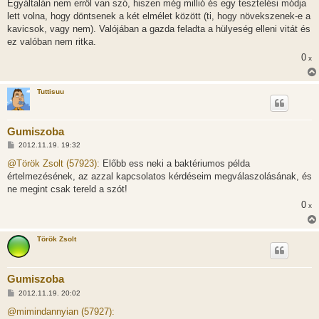
Egyáltalán nem erről van szó, hiszen még millió és egy tesztelési módja
lett volna, hogy döntsenek a két elmélet között (ti, hogy növekszenek-e a
kavicsok, vagy nem). Valójában a gazda feladta a hülyeség elleni vitát és
ez valóban nem ritka.
0
x
Tuttisuu
Gumiszoba
H
2012.11.19. 19:32
o
z
@Török Zsolt (57923):
Előbb ess neki a baktériumos példa
z
értelmezésének, az azzal kapcsolatos kérdéseim megválaszolásának, és
á
s
ne megint csak tereld a szót!
z
0
ó
x
l
á
s
Török Zsolt
Gumiszoba
H
2012.11.19. 20:02
o
z
@mimindannyian (57927):
z