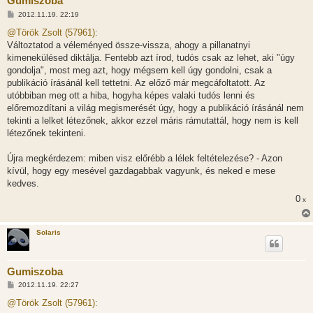
Gumiszoba
H
2012.11.19. 22:19
o
z
@Török Zsolt (57961):
z
Változtatod a véleményed össze-vissza, ahogy a pillanatnyi
á
s
kimenekülésed diktálja. Fentebb azt írod, tudós csak az lehet, aki "úgy
z
gondolja", most meg azt, hogy mégsem kell úgy gondolni, csak a
ó
l
publikáció írásánál kell tettetni. Az előző már megcáfoltatott. Az
á
utóbbiban meg ott a hiba, hogyha képes valaki tudós lenni és
s
előremozdítani a világ megismerését úgy, hogy a publikáció írásánál nem
tekinti a lelket létezőnek, akkor ezzel máris rámutattál, hogy nem is kell
létezőnek tekinteni.
Újra megkérdezem: miben visz előrébb a lélek feltételezése? - Azon
kívül, hogy egy mesével gazdagabbak vagyunk, és neked e mese
kedves.
0
x
Solaris
Gumiszoba
H
2012.11.19. 22:27
o
z
@Török Zsolt (57961):
z