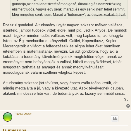
gondolja,az nem lehet fizetésért dolgozó, államilag és nemzetközileg
elismert tudós. Vagyis egy senki marad, és egy senki nem tehet semmit.
Még rengeteg senki sem. Marad a "tudomány", az összes zsákutcájával.
Rosszul gondolod. A tudomány ügyét nagyon sokszor mélyen vallásos,
istenfélő, jámbor tudósok vitték előre, mint pld. Jedlik Ányos. De mondok
mást. Egykor minden tudós vallásos volt, még Laplace is, aki kihagyta
Istent az Égi mechanika c. könyvéből. Galilei, Kopernikusz, Kepler.
Megrengették a világot a felfedezéseik és aligha lehet őket bármilyen
értelemben is materilaistának nevezni. Én azt gondolom, hogy aki a
kutatásait a tudomány követelményeinek megfelelően végzi, annak az
eredményeit nem befolyásolják a vallási, hitbeli meggyőződései, tehát
nyugodtan tarthatja az anyagot és annak megnyilvánulásait
másodlagosnak valami szellemi világhoz képest.
A tudomány sokszor járt tévúton, vagy éppen zsákutcába került, de
mindig megtalálta a jó, vagy a kivezető utat. Azok tévelyegnek csupán,
akiknek mindössze hite van, de tudományuk az bizony semmiből sincs.
0
x
Török Zsolt
Gumiszoba