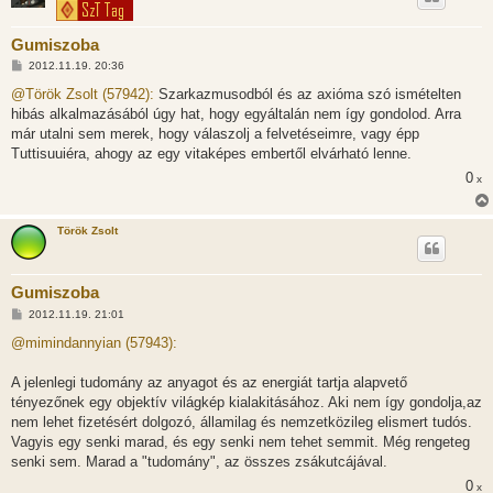
Gumiszoba
H
2012.11.19. 20:36
o
z
@Török Zsolt (57942):
Szarkazmusodból és az axióma szó ismételten
z
hibás alkalmazásából úgy hat, hogy egyáltalán nem így gondolod. Arra
á
s
már utalni sem merek, hogy válaszolj a felvetéseimre, vagy épp
z
Tuttisuuiéra, ahogy az egy vitaképes embertől elvárható lenne.
ó
l
0
x
á
s
Török Zsolt
Gumiszoba
H
2012.11.19. 21:01
o
z
@mimindannyian (57943):
z
á
s
A jelenlegi tudomány az anyagot és az energiát tartja alapvető
z
tényezőnek egy objektív világkép kialakitásához. Aki nem így gondolja,az
ó
l
nem lehet fizetésért dolgozó, államilag és nemzetközileg elismert tudós.
á
Vagyis egy senki marad, és egy senki nem tehet semmit. Még rengeteg
s
senki sem. Marad a "tudomány", az összes zsákutcájával.
0
x