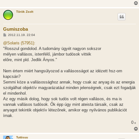
Török Zsolt
Gumiszoba
H
2012.11.19. 22:04
o
z
@Solaris (57951):
z
"Rosszul gondolod. A tudomány ügyét nagyon sokszor
á
s
mélyen vallásos, istenfélő, jámbor tudósok vitték
z
előre, mint pld. Jedlik Ányos."
ó
l
á
Nem értem miért hangsúlyozod a vallásosságot az idézett hsz-om
s
kapcsán?
Semmi köze a vallásossághoz annak, hogy csak az anyag és az energia
szolgálhat objektív magyarázatául minden jelenségnek, csak ezt fogadják
el mindenhol.
Az egy másik dolog, hogy sok tudós volt régen vallásos, és ma is
vannak vallásos tudósok. Ők épp úgy mint ateista társaik, csak az
anyagot tekintik objektív létezőnek, amikor egy nyilvános publikációt
írnak.
0
x
Tuttisuu