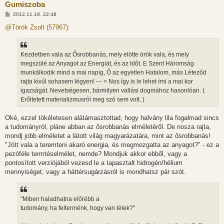
Gumiszoba
H
2012.11.19. 22:48
o
z
@Török Zsolt (57967):
z
á
s
z
Kezdetben vala az Ősrobbanás, mely elötte örök vala, és mely
ó
l
megszülé az Anyagot az Energiát, és az Időt. E Szent Háromság
á
munkálkodik mind a mai napig, Ő az egyetlen Hatalom, más Léteződ
s
rajta kívűl sohasem légyen! --- > Nos így is le lehet írni a mai kor
igazságát. Nevetségesen, bármilyen vallási dogmához hasonlóan. (
Erőltetett materializmusról meg szó sem volt. )
Oké, ezzel tökéletesen alátámasztottad, hogy halvány lila fogalmad sincs
a tudományról, pláne abban az ősrobbanás elméletéről. De nosza rajta,
mondj jobb elméletet a látott világ magyarázatára, mint az ősrobbanás!
"Jött vala a teremteni akaró energia, és megmozgatta az anyagot?" - ez a
pezóféle termtéselmélet, nemde? Mondjuk akkor ebből, vagy a
pontosított verziójából vezesd le a tapasztalt hidrogén/hélium
mennyiséget, vagy a háttérsugárzásról is mondhatsz pár szót.
"Miben haladhatna előrébb a
tudomány, ha feltennénk, hogy van lélek?"