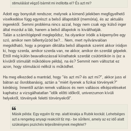
stimulálást végző bármit mi indította el? És azt mi?
Adott egy bonyolult rendszer, melynek a kimenő jelekben megfigyelhető
viselkedése függ egyrészt a belső állapotától (memória), és az aktuális
ingerektől. Semmi probléma nincs azzal, hogy nem csak egy külső inger
által mozdul a láb, hanem a belső állapotok is kiválthatják.
Talán a számítógépnél meglepődsz, ha olyankor íródik a képernyőre egy
szó, amikor nem billentyűzöd be?... Nem, mert nyilvánvalóan
megoldható, hogy a program diktálta belső állapotok szerint akkor íródjon
ki, hogy szerda, amikor szerda van, ne akkor, amikor én szerdát gépelek.
Ettől még külön beavatkozással kiírathatok szerdát csütörtökön is (ez a
kívülről stimulált működésre példa), na és? Semmit nem változtat ez
azon, hogy stimuláció nélkül is működhet.
Ha meg elkezded a mantrád, hogy "és azt mi? és azt mi?", akkor juss el
bátran az ősrobbanásig, aztán a "miért ilyenek a fizikai törvények?"
kérdésig. Innentől aztán remek vallásos és nem vallásos elképzeléseket
kaphatsz a vizsgálhatatlan "idők előtti időkről, univerzumon kívüli
helyekről, törvények feletti törvényekről".
Másik példa: Egy egyén tíz mp. alatt kirakja a Rubik kockát. Lehetséges
azt a rengeteg anyagi reakciót tíz mp.- be sűríteni, amely az ez idő alatt
szükséges pszichés teljesítménynek megfelel?