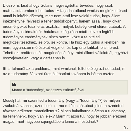
Először is lásd ahogy Solaris megvilágította: tévedés, hogy csak
materialista ember lehet tudós. E tagadhatatlanul wmikis megközelítésed
annál is inkább dőreség, mert nem attól lesz valaki tudós, hogy állami
intézménynél felveszi a fehér tudósköpenyt, hanem azzal, hogy olyan
eredményeket tesz le az asztalra, melyek kétség kívűl előremutatóak. A
tudományos témakörök hatalmas kitágulása miatt eleve a legtöbb
tudományos eredménynek nincs semmi köze a te hitéleti
megközelítésedhez, se pro, se kontra. Ha hisz egy tudós a lélekben, ha
nem, ugyanazon méréseket végzi el, és kap érte kritikát, elismerést.
Teheti ezt profitorientált magáncégnél úgy, mint állami vállalatnál, egyházi
összejövetelen, vagy a garázsban is.
Itt is felmerül az a probléma, mint wmikinél, feltehetőleg azt se tudod, mi
az a tudomány. Viszont üres állításokat továbbra is bátran osztod:
Marad a "tudomány", az összes zsákutcájával.
Mesélj hát, mi szerinted a tudomány (vagy a "tudomány"?) és milyen
zsákutcái vannak, azon belül is, ma miféle zsákutcát jelent a szerinted
tévesen erőltetett materializmus? Miben haladhatna előrébb a tudomány,
ha feltennénk, hogy van lélek? Mármint azon túl, hogy te jobban éreznéd
magad, mert nagyobb rajongótábora lenne a mesédnek?
0
x