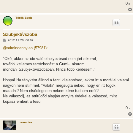
0
x
Török Zsolt
Szubjektívszoba
H
2012.11.20. 00:07
o
z
@mimindannyian (57981):
z
á
s
"Oké, akkor az ide való elhelyezésed nem járt sikerrel,
z
további kellemes tartózkodást a Gumi-, akarom
ó
l
mondani Szubjektívszobában. Nincs több kérdésem."
á
s
Hoppá! Ha tényként állítod a fenti kijelentésed, akkor itt a morállal valami
nagyon nem stimmel. "Valaki" megsúgta neked, hogy én itt fogok
maradni? Nem elsődlegesen nekem kéne tudnom erről?
Ne válaszolj, az attitűdőd alapján annyira érdekel a válaszod, mint
kopasz embert a fésű.
0
x
osamuka