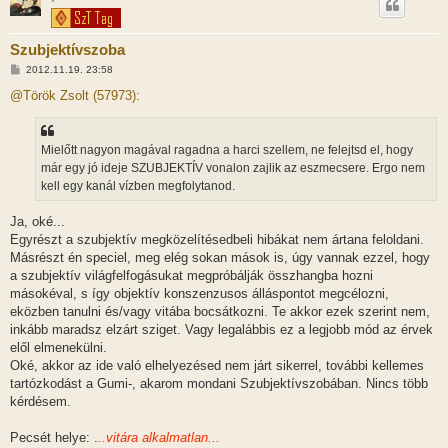
*
Szubjektívszoba
H
2012.11.19. 23:58
o
z
@Török Zsolt (57973):
z
á
s
z
Mielőtt nagyon magával ragadna a harci szellem, ne felejtsd el, hogy
ó
l
már egy jó ideje SZUBJEKTÍV vonalon zajlik az eszmecsere. Ergo nem
á
kell egy kanál vízben megfolytanod.
s
Ja, oké...
Egyrészt a szubjektív megközelítésedbeli hibákat nem ártana feloldani.
Másrészt én speciel, meg elég sokan mások is, úgy vannak ezzel, hogy
a szubjektív világfelfogásukat megpróbálják összhangba hozni
másokéval, s így objektív konszenzusos álláspontot megcélozni,
eközben tanulni és/vagy vitába bocsátkozni. Te akkor ezek szerint nem,
inkább maradsz elzárt sziget. Vagy legalábbis ez a legjobb mód az érvek
elől elmenekülni.
Oké, akkor az ide való elhelyezésed nem járt sikerrel, további kellemes
tartózkodást a Gumi-, akarom mondani Szubjektívszobában. Nincs több
kérdésem.
Pecsét helye: .
..vitára alkalmatlan...