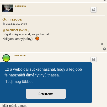
osamuka
Gumiszoba
H
2012.11.20. 14:05
o
z
@solarboat (57996):
z
Bőgjél még egy sort, az jobban áll!!
á
s
Hallgatni arany(arány)!!
z
ó
0
x
l
á
s
Török Zsolt
Gumiszoba
Ez a weboldal sütiket használ, hogy a legjobb
H
2012.11.20. 14:55
felhasználói élményt nyújthassa.
o
z
Hogy egy kiis színt vigyek e komor oldalra, beszúrom ide egyik
Tudj meg többet
z
versemet.
á
s
z
AUSWITZ KÍSÉRTETEI
Értettem!
ó
l
á
Évtizedek után
s
kiált reánk a múlt: