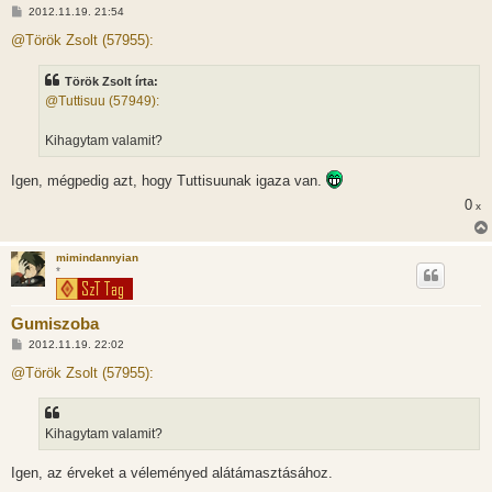
H
2012.11.19. 21:54
o
z
@Török Zsolt (57955):
z
á
s
Török Zsolt írta:
z
@Tuttisuu (57949):
ó
l
á
Kihagytam valamit?
s
Igen, mégpedig azt, hogy Tuttisuunak igaza van.
0
x
mimindannyian
*
Gumiszoba
H
2012.11.19. 22:02
o
z
@Török Zsolt (57955):
z
á
s
z
Kihagytam valamit?
ó
l
á
Igen, az érveket a véleményed alátámasztásához.
s