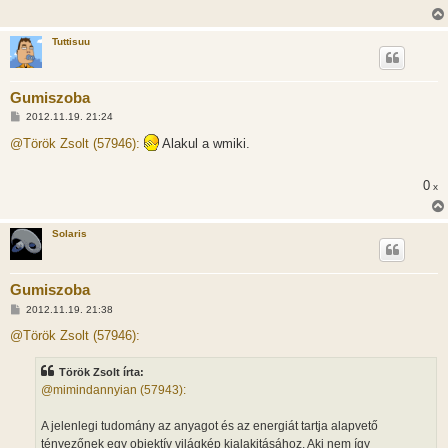
Tuttisuu
Gumiszoba
H
2012.11.19. 21:24
o
z
@Török Zsolt (57946):
Alakul a wmiki.
z
á
s
0
x
z
ó
l
á
Solaris
s
Gumiszoba
H
2012.11.19. 21:38
o
z
@Török Zsolt (57946):
z
á
s
Török Zsolt írta:
z
@mimindannyian (57943):
ó
l
á
A jelenlegi tudomány az anyagot és az energiát tartja alapvető
s
tényezőnek egy objektív világkép kialakitásához. Aki nem így