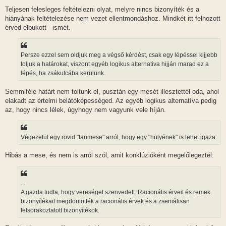
Teljesen felesleges feltételezni olyat, melyre nincs bizonyíték és a
hiányának feltételezése nem vezet ellentmondáshoz. Mindkét itt felhozott
érved elbukott - ismét.
Persze ezzel sem oldjuk meg a végső kérdést, csak egy lépéssel kijjebb
toljuk a határokat, viszont egyéb logikus alternativa hijján marad ez a
lépés, ha zsákutcába kerülünk.
Semmiféle határt nem toltunk el, pusztán egy mesét illesztettél oda, ahol
elakadt az értelmi belátóképességed. Az egyéb logikus alternatíva pedig
az, hogy nincs lélek, úgyhogy nem vagyunk vele híján.
Végezetül egy rövid "tanmese" arról, hogy egy "hülyének" is lehet igaza:
Hibás a mese, és nem is arról szól, amit konklúzióként megelőlegeztél:
...
A gazda tudta, hogy vereséget szenvedett. Racionális érveit és remek
bizonyítékait megdöntötték a racionális érvek és a zseniálisan
felsorakoztatott bizonyítékok.