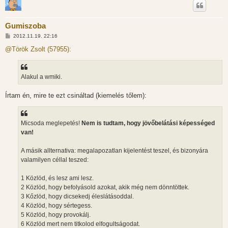
Gumiszoba
H
2012.11.19. 22:16
o
z
@Török Zsolt (57955):
z
á
s
z
Alakul a wmiki.
ó
l
á
Írtam én, mire te ezt csináltad (kiemelés tőlem):
s
Micsoda meglepetés!
Nem is tudtam, hogy jövőbelátási képességed
van!
A másik allternativa: megalapozatlan kijelentést teszel, és bizonyára
valamilyen céllal teszed:
1 Közlöd, és lesz ami lesz.
2 Közlöd, hogy befolyásold azokat, akik még nem dönntöttek.
3 Kőzlöd, hogy dicsekedj éleslátásoddal.
4 Közlöd, hogy sértegess.
5 Közlöd, hogy provokálj.
6 Közlöd mert nem titkolod elfogultságodat.