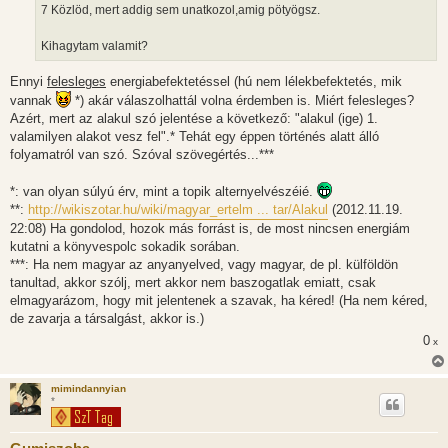
7 Közlöd, mert addig sem unatkozol,amig pötyögsz.
Kihagytam valamit?
Ennyi
felesleges
energiabefektetéssel (hú nem lélekbefektetés, mik
vannak
*) akár válaszolhattál volna érdemben is. Miért felesleges?
Azért, mert az alakul szó jelentése a következő: "alakul (ige) 1.
valamilyen alakot vesz fel".* Tehát egy éppen történés alatt álló
folyamatról van szó. Szóval szövegértés...***
*: van olyan súlyú érv, mint a topik alternyelvészéié.
**:
http://wikiszotar.hu/wiki/magyar_ertelm ... tar/Alakul
(2012.11.19.
22:08) Ha gondolod, hozok más forrást is, de most nincsen energiám
kutatni a könyvespolc sokadik sorában.
***: Ha nem magyar az anyanyelved, vagy magyar, de pl. külföldön
tanultad, akkor szólj, mert akkor nem baszogatlak emiatt, csak
elmagyarázom, hogy mit jelentenek a szavak, ha kéred! (Ha nem kéred,
de zavarja a társalgást, akkor is.)
0
x
mimindannyian
*