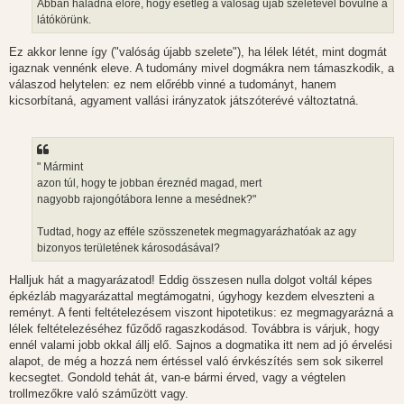
Abban haladna előre, hogy esetleg a valóság újab szeletével bővűlne a
látókörünk.
Ez akkor lenne így ("valóság újabb szelete"), ha lélek létét, mint dogmát
igaznak vennénk eleve. A tudomány mivel dogmákra nem támaszkodik, a
válaszod helytelen: ez nem előrébb vinné a tudományt, hanem
kicsorbítaná, agyament vallási irányzatok játszóterévé változtatná.
" Mármint
azon túl, hogy te jobban éreznéd magad, mert
nagyobb rajongótábora lenne a mesédnek?"
Tudtad, hogy az efféle szösszenetek megmagyarázhatóak az agy
bizonyos területének károsodásával?
Halljuk hát a magyarázatod! Eddig összesen nulla dolgot voltál képes
épkézláb magyarázattal megtámogatni, úgyhogy kezdem elveszteni a
reményt. A fenti feltételezésem viszont hipotetikus: ez megmagyarázná a
lélek feltételezéséhez fűződő ragaszkodásod. Továbbra is várjuk, hogy
ennél valami jobb okkal állj elő. Sajnos a dogmatika itt nem ad jó érvelési
alapot, de még a hozzá nem értéssel való érvkészítés sem sok sikerrel
kecsegtet. Gondold tehát át, van-e bármi érved, vagy a végtelen
trollmezőkre való száműzött vagy.