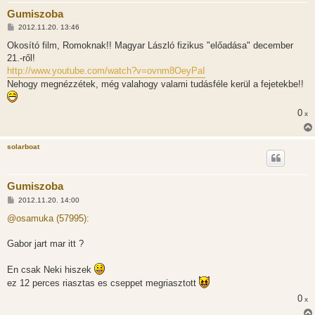
Gumiszoba
H
2012.11.20. 13:46
o
z
Okosító film, Romoknak!! Magyar László fizikus "előadása" december
z
21.-ről!
á
s
http://www.youtube.com/watch?v=ovnm8OeyPaI
z
Nehogy megnézzétek, még valahogy valami tudásféle kerül a fejetekbe!!
ó
l
á
s
0
x
solarboat
Gumiszoba
H
2012.11.20. 14:00
o
z
@osamuka (57995):
z
á
s
Gabor jart mar itt ?
z
ó
l
En csak Neki hiszek
á
ez 12 perces riasztas es cseppet megriasztott
s
0
x