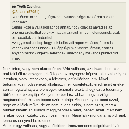
á
s
Török Zsolt írta:
z
@Solaris (57951):
ó
l
Nem értem miért hangsúlyozod a vallásosságot az idézett hsz-om
á
kapcsán?
s
Semmi köze a vallásossághoz annak, hogy csak az anyag és az
energia szolgálhat objektív magyarázatául minden jelenségnek, csak
ezt fogadják el mindenhol.
Az egy másik dolog, hogy sok tudós volt régen vallásos, és ma is
vannak vallásos tudósok. Ők épp úgy mint ateista társaik, csak az
anyagot tekintik objektív létezőnek, amikor egy nyilvános publikációt
írnak.
Nem érted, vagy nem akarod érteni? Aki vallásos, az olyasmiben hisz,
ami felül áll az anyagon, elsődleges az anyaghoz képest, hisz valamilyen
istenben, vagy istenekben, a lélekben, a túlvilágban, stb. Mivel
tudományos módszereket alkalmaz, mér, kísérletezik, eredményt értékel,
sorra megtalálhatja a jelenségek racionális okait, ahogy ezt a tudomány
története is bizonyítja. Az ilyen ember hisz abban, hogy a világ
megismerhető, hiszen éppen azért kutatja. Aki nem ilyen, beéri azzal,
hogy ez a lélek műve, de az nem is lesz tudós, s nem azért, mert a
többiek kivetik a vallásos meggyőződése miatt, hanem azért, mert nem
is akar tudós, kutató, vagy ilyesmi lenni. Masalláh - mondaná ha pld. arab
lenne és ennyivel be is érné.
Amikor egy vallásos, vagy a lélekben, transzcendens dolgokban hívő