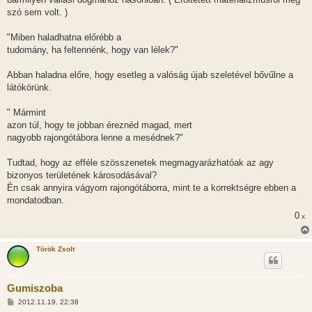
szó sem volt. )
"Miben haladhatna előrébb a
tudomány, ha feltennénk, hogy van lélek?"
Abban haladna előre, hogy esetleg a valóság újab szeletével bővűlne a
látókörünk.
" Mármint
azon túl, hogy te jobban éreznéd magad, mert
nagyobb rajongótábora lenne a mesédnek?"
Tudtad, hogy az efféle szösszenetek megmagyarázhatóak az agy
bizonyos területének károsodásával?
Én csak annyira vágyom rajongótáborra, mint te a korrektségre ebben a
mondatodban.
0
x
Török Zsolt
Gumiszoba
H
2012.11.19. 22:38
o