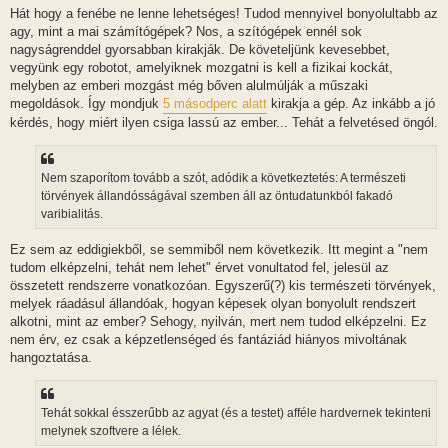
Hát hogy a fenébe ne lenne lehetséges! Tudod mennyivel bonyolultabb az
agy, mint a mai számítógépek? Nos, a szítógépek ennél sok
nagyságrenddel gyorsabban kirakják. De követeljünk kevesebbet,
vegyünk egy robotot, amelyiknek mozgatni is kell a fizikai kockát,
melyben az emberi mozgást még bőven alulmúlják a műszaki
megoldások. Így mondjuk
5 másodperc alatt
kirakja a gép. Az inkább a jó
kérdés, hogy miért ilyen csiga lassú az ember... Tehát a felvetésed öngól.
Nem szaporítom tovább a szót, adódik a következtetés: A természeti
törvények állandósságával szemben áll az öntudatunkból fakadó
varibialitás.
Ez sem az eddigiekből, se semmiből nem következik. Itt megint a "nem
tudom elképzelni, tehát nem lehet" érvet vonultatod fel, jelesül az
összetett rendszerre vonatkozóan. Egyszerű(?) kis természeti törvények,
melyek ráadásul állandóak, hogyan képesek olyan bonyolult rendszert
alkotni, mint az ember? Sehogy, nyilván, mert nem tudod elképzelni. Ez
nem érv, ez csak a képzetlenséged és fantáziád hiányos mivoltának
hangoztatása.
Tehát sokkal ésszerűbb az agyat (és a testet) afféle hardvernek tekinteni
melynek szoftvere a lélek.