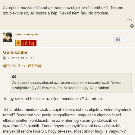
á
s
Az egész hozzászólásod az írásom szubjektív részéről szól. Nekem
z
szubjektive így áll össze a kép. Neked nem így. No problem.
ó
l
0
x
á
s
mimindannyian
*
Gumiszoba
H
2012.11.19. 20:17
o
z
@Török Zsolt (57934):
z
á
s
z
Az egész hozzászólásod az írásom szubjektív részéről szól. Nekem
ó
l
szubjektive így áll össze a kép. Neked nem így. No problem.
á
s
Te így szoktad feloldani az ellentmondásokat? Ja, értem.
Tehát akkor mindezt csak a saját külöbejáratú szubjektív véleményednek
tartod? Szeretted volt pedig hangsúlyozni, hogy ezen elgondolásaid
elkerülhetetlen konklúziók, ha az ember logikusan gondolkozik és
nyitottan
tájékozódik. Tudományos bizonyítékokkal is vagdalkoztál,
melyekről rendre kiderült, hogy tévesek. Most akkor hogy is vagyunk?