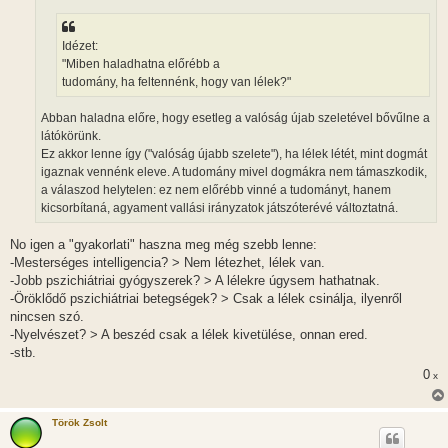
ó
l
á
Idézet:
s
"Miben haladhatna előrébb a
tudomány, ha feltennénk, hogy van lélek?"
Abban haladna előre, hogy esetleg a valóság újab szeletével bővűlne a
látókörünk.
Ez akkor lenne így ("valóság újabb szelete"), ha lélek létét, mint dogmát
igaznak vennénk eleve. A tudomány mivel dogmákra nem támaszkodik,
a válaszod helytelen: ez nem előrébb vinné a tudományt, hanem
kicsorbítaná, agyament vallási irányzatok játszóterévé változtatná.
No igen a "gyakorlati" haszna meg még szebb lenne:
-Mesterséges intelligencia? > Nem létezhet, lélek van.
-Jobb pszichiátriai gyógyszerek? > A lélekre úgysem hathatnak.
-Öröklődő pszichiátriai betegségek? > Csak a lélek csinálja, ilyenről
nincsen szó.
-Nyelvészet? > A beszéd csak a lélek kivetülése, onnan ered.
-stb.
0
x
Török Zsolt