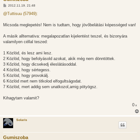
H
2012.11.19. 21:48
o
z
@Tuttisuu (57949):
z
á
s
Micsoda meglepetés! Nem is tudtam, hogy jövőbelátási képességed van!
z
ó
l
A másik allternativa: megalapozatlan kijelentést teszel, és bizonyára
á
valamilyen céllal teszed:
s
1 Közlöd, és lesz ami lesz.
2 Közlöd, hogy befolyásold azokat, akik még nem dönntöttek.
3 Kőzlöd, hogy dicsekedj éleslátásoddal.
4 Közlöd, hogy sértegess.
5 Közlöd, hogy provokálj.
6 Közlöd mert nem titkolod elfogultságodat.
7 Közlöd, mert addig sem unatkozol,amig pötyögsz.
Kihagytam valamit?
0
x
Solaris
Gumiszoba