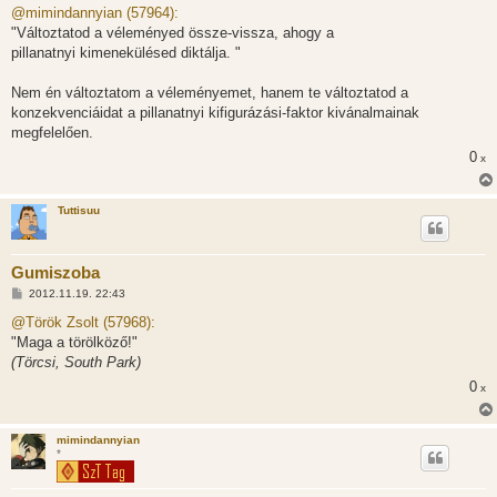
z
@mimindannyian (57964):
z
"Változtatod a véleményed össze-vissza, ahogy a
á
s
pillanatnyi kimenekülésed diktálja. "
z
ó
l
Nem én változtatom a véleményemet, hanem te változtatod a
á
konzekvenciáidat a pillanatnyi kifigurázási-faktor kivánalmainak
s
megfelelően.
0
x
Tuttisuu
Gumiszoba
H
2012.11.19. 22:43
o
z
@Török Zsolt (57968):
z
"Maga a törölköző!"
á
s
(Törcsi, South Park)
z
0
ó
x
l
á
s
mimindannyian
*