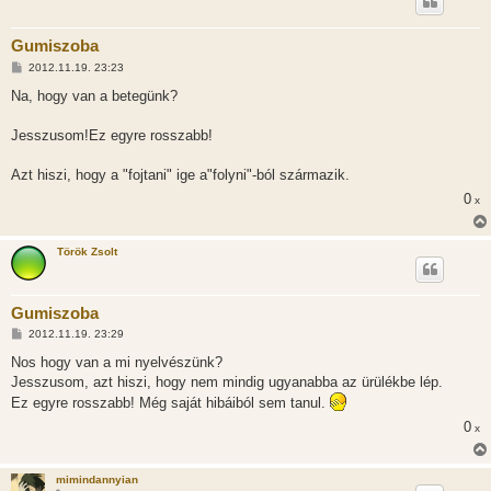
Gumiszoba
H
2012.11.19. 23:23
o
z
Na, hogy van a betegünk?
z
á
s
Jesszusom!Ez egyre rosszabb!
z
ó
l
Azt hiszi, hogy a "fojtani" ige a"folyni"-ból származik.
á
0
s
x
Török Zsolt
Gumiszoba
H
2012.11.19. 23:29
o
z
Nos hogy van a mi nyelvészünk?
z
Jesszusom, azt hiszi, hogy nem mindig ugyanabba az ürülékbe lép.
á
s
Ez egyre rosszabb! Még saját hibáiból sem tanul.
z
ó
0
x
l
á
s
mimindannyian