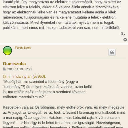
kutató pld. úgy magyarázná az elektron tulajdonságait, hogy azokért az
elektron lelke a felelős, akkor elő kellene állnia annak a bizonyítékával,
hogy az elektronnak lelke van és magyarázatot kellene adnia a lélek
mibenlétére, tulajdonságaira és rá kellene mutatnia a lélek - elektron
kölcsönhatásra. Mivel ilyeneket nem találtak, nyilván nem is fogják
publikálni, mert nincs mit, hiszen tudósokról van szó, nem hittérítőkről.
0
x
Török Zsolt
Gumiszoba
H
2012.11.19. 22:29
o
z
@mimindannyian (57960):
z
"Mesélj hát, mi szerinted a tudomány (vagy a
á
s
"tudomány"?) és milyen zsákutcái vannak, azon belül
z
is, ma miféle zsákutcát jelent a szerinted tévesen
ó
l
erőltetett materializmus? "
á
s
Kezdetben vala az Ősrobbanás, mely elötte örök vala, és mely megszülé
az Anyagot az Energiát, és az Időt. E Szent Háromság munkálkodik mind
a mai napig, Ő az egyetlen Hatalom, más Léteződ rajta kívűl sohasem
légyen! --- > Nos így is le lehet írni a mai kor igazságát. Nevetségesen,
bármilyen vallási dogmához hasonlóan. ( Erőltetett materializmusról meg