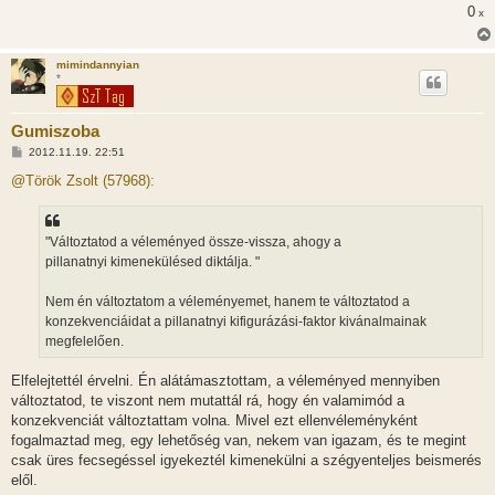
0
x
mimindannyian
*
Gumiszoba
H
2012.11.19. 22:51
o
z
@Török Zsolt (57968):
z
á
s
z
"Változtatod a véleményed össze-vissza, ahogy a
ó
l
pillanatnyi kimenekülésed diktálja. "
á
s
Nem én változtatom a véleményemet, hanem te változtatod a
konzekvenciáidat a pillanatnyi kifigurázási-faktor kivánalmainak
megfelelően.
Elfelejtettél érvelni. Én alátámasztottam, a véleményed mennyiben
változtatod, te viszont nem mutattál rá, hogy én valamimód a
konzekvenciát változtattam volna. Mivel ezt ellenvéleményként
fogalmaztad meg, egy lehetőség van, nekem van igazam, és te megint
csak üres fecsegéssel igyekeztél kimenekülni a szégyenteljes beismerés
elől.