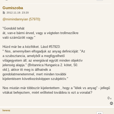
Gumiszoba
H
2012.11.19. 23:20
o
z
@mimindannyian (57970):
z
á
s
"Gondold tehát
z
át, van-e bármi érved, vagy a végtelen trollmezőkre
ó
l
való száműzött vagy."
á
s
Húzd már be a kéziféket. Lásd #57923:
" Nos, amennyiben elfogadjuk az anyag definicióját: "Az
a szubsztancia, amelyből a megfigyelhető
világegyetem áll; az energiával együtt minden objektív
jelenség alapja." (Britannica Hungarica 2. kötet, 50.
old.), akkor itt meg is állhatnék a
gondolatmenetemmel, mert minden további
kijelentésem következésképpen szubjektív."
Nos miután már többször kijelentettem , hogy a "lélek vs anyag" - jellegű
vitákat befejeztem, miért erőlteted továbbra is ezt a vonalat?
0
x
lorenz