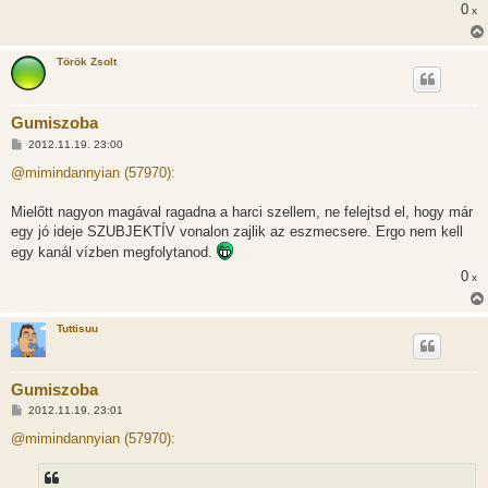
0
x
Török Zsolt
Gumiszoba
H
2012.11.19. 23:00
o
z
@mimindannyian (57970):
z
á
s
Mielőtt nagyon magával ragadna a harci szellem, ne felejtsd el, hogy már
z
egy jó ideje SZUBJEKTÍV vonalon zajlik az eszmecsere. Ergo nem kell
ó
l
egy kanál vízben megfolytanod.
á
s
0
x
Tuttisuu
Gumiszoba
H
2012.11.19. 23:01
o
z
@mimindannyian (57970):
z
á
s
z