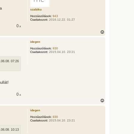
a
a
 a
t
szabiku
e
Hozzászólások:
943
t
Csatlakozott:
2016.12.22. 01:27
e
j
0
x
é
V
r
i
e
s
idegen
s
z
Hozzászólások:
930
Csatlakozott:
2015.04.10. 23:21
a
a
t
.06.08. 07:26
e
t
e
j
é
ullát!
r
e
0
x
V
i
s
idegen
s
z
Hozzászólások:
930
Csatlakozott:
2015.04.10. 23:21
a
a
t
.06.08. 10:13
e