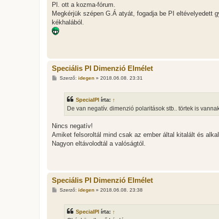
z
Pl. ott a kozma-fórum.
z
Megkérjük szépen G.Á atyát, fogadja be PI eltévelyedett g
á
s
kékhalából.
z
ó
l
á
s
Speciális PI Dimenzió Elmélet
H
Szerző:
idegen
»
2018.06.08. 23:31
o
z
z
SpecialPI
írta:
↑
á
s
De van negatív. dimenzió polaritások stb.. törtek is van
z
ó
l
Nincs negatív!
á
Amiket felsoroltál mind csak az ember által kitalált és alk
s
Nagyon eltávolodtál a valóságtól.
Speciális PI Dimenzió Elmélet
H
Szerző:
idegen
»
2018.06.08. 23:38
o
z
z
SpecialPI
írta:
↑
á
s