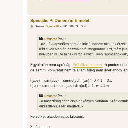
s
z
ó
l
á
Speciális PI Dimenzió Elmélet
s
H
Szerző:
SpecialPI
»
2018.06.09. 09:46
o
z
z
Deviator
írta:
↑
á
s
- az idő alapvetően nem definíció, hanem általunk érzékel
z
leírt elvek alapján használható, megmarad. FYI, mást jel
ó
l
nyelvben is. De minek is foglalkozni ilyen "apróságokkal"
á
s
Egyáltalán nem apróság.
Próbáltam keresni
rá pontos defi
de semmi konkrétat nem találtam főleg nem ilyet ahogy én 
t(abs) = dim(abs) = dim(rel)/dim(tar) > 0 < 1 = 0.x
t(rel) = dim(tar) = dim(abs)-dim(rel) > 1.-∞ < 1.∞
Deviator
írta:
↑
- a hosszúság definíciója önkényes, valóban. Azért defin
elkészíteni), ezért megtartjuk.
Felső két alapdefiníciót kilőttem.
3-ból semmi.