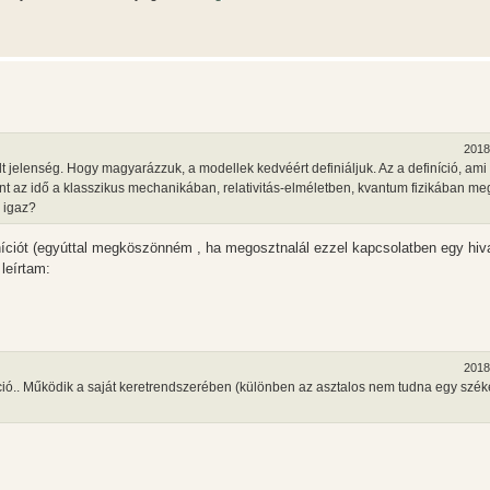
2018
t jelenség. Hogy magyarázzuk, a modellek kedvéért definiáljuk. Az a definíció, ami
ent az idő a klasszikus mechanikában, relativitás-elméletben, kvantum fizikában me
, igaz?
níciót (egyúttal megköszönném , ha megosztnalál ezzel kapcsolatben egy hiva
leírtam:
2018
íció.. Működik a saját keretrendszerében (különben az asztalos nem tudna egy szé