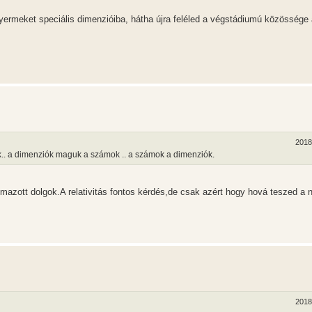
yermeket speciális dimenzióiba, hátha újra feléled a végstádiumú közössége
2018
nak.. a dimenziók maguk a számok .. a számok a dimenziók.
almazott dolgok.A relativitás fontos kérdés,de csak azért hogy hová teszed a n
2018