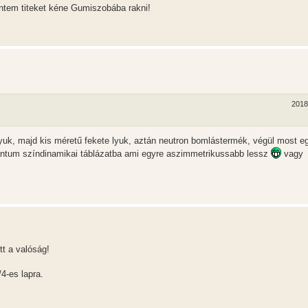
erintem titeket kéne Gumiszobába rakni!
2018
k, majd kis méretű fekete lyuk, aztán neutron bomlástermék, végül most eg
antum színdinamikai táblázatba ami egyre aszimmetrikussabb lessz
vagy
tt a valóság!
/4-es lapra.