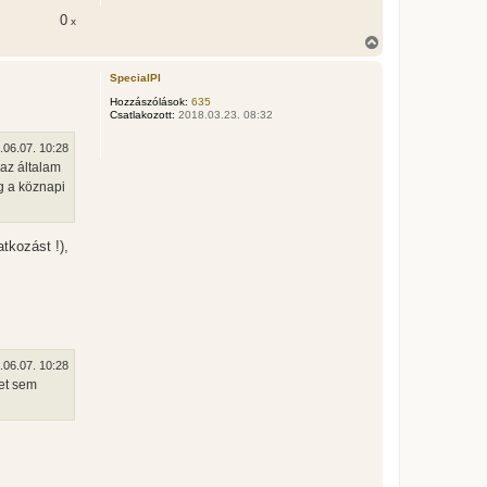
e
0
x
t
e
V
j
i
é
s
SpecialPI
r
s
e
z
Hozzászólások:
635
Csatlakozott:
2018.03.23. 08:32
a
a
t
.06.07. 10:28
e
 az általam
t
g a köznapi
e
j
é
r
tkozást !),
e
.06.07. 10:28
ket sem