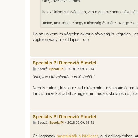
Oké, következő kérdés:
z
ó
l
ha az Univerzum végtelen, van-e értelme benne távolságró
á
s
Illetve, nem lehet-e hogy a távolság és méret az egy és 
Ha az univerzum végtelen akkor a távolság is végtelen...
végtelen,vagy a föld lapos...stb.
Speciális PI Dimenzió Elmélet
H
Szerző:
SpecialPI
»
2018.06.09. 08:14
o
z
"Nagyon eltávolodtál a valóságtól."
z
á
s
Nem is tudom, ki volt az aki eltávolodott a valóságtól, ami
z
fantázianeveket adott az egyes ún. részecskéknek és jel
ó
l
á
s
Speciális PI Dimenzió Elmélet
H
Szerző:
SpecialPI
»
2018.06.09. 08:41
o
z
z
Csillagászok
megtalálták a lófalloszt
, a ló csillagképben, 
á