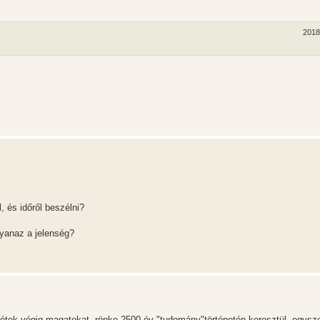
2018
, és időről beszélni?
gyanaz a jelenség?
tek végig magatokat, röpke 2500 év "tudomány"történetén keresztül, egysz