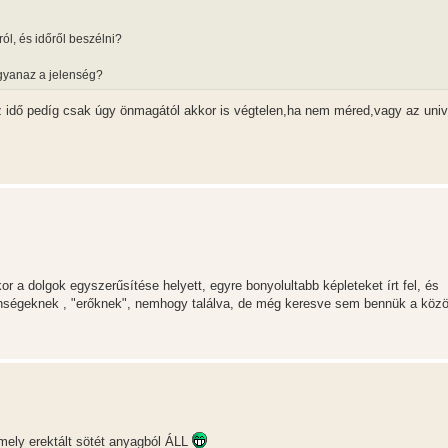
l, és időről beszélni?
ugyanaz a jelenség?
az idő pedíg csak úgy önmagától akkor is végtelen,ha nem méred,vagy az un
kor a dolgok egyszerűsítése helyett, egyre bonyolultabb képleteket írt fel, és
enségeknek , "erőknek", nemhogy találva, de még keresve sem bennük a közö
amely erektált sötét anyagból ÁLL