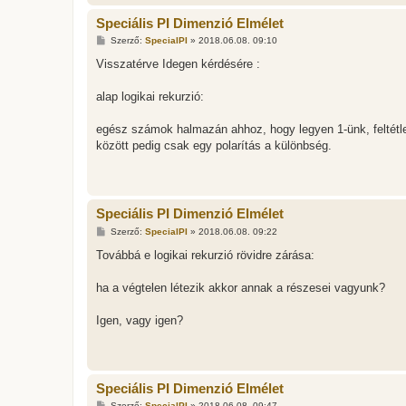
s
Speciális PI Dimenzió Elmélet
H
Szerző:
SpecialPI
»
2018.06.08. 09:10
o
z
Visszatérve Idegen kérdésére :
z
á
s
alap logikai rekurzió:
z
ó
l
egész számok halmazán ahhoz, hogy legyen 1-ünk, feltétlen
á
között pedig csak egy polarítás a különbség.
s
Speciális PI Dimenzió Elmélet
H
Szerző:
SpecialPI
»
2018.06.08. 09:22
o
z
Továbbá e logikai rekurzió rövidre zárása:
z
á
s
ha a végtelen létezik akkor annak a részesei vagyunk?
z
ó
l
Igen, vagy igen?
á
s
Speciális PI Dimenzió Elmélet
H
Szerző:
SpecialPI
»
2018.06.08. 09:47