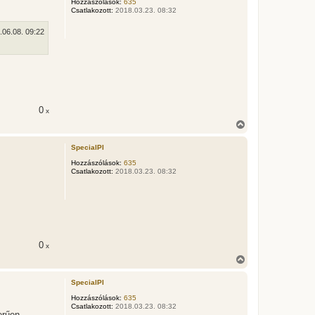
z
Hozzászólások:
635
Csatlakozott:
2018.03.23. 08:32
a
a
t
.06.08. 09:22
e
t
e
j
é
r
e
0
x
V
i
s
SpecialPI
s
z
Hozzászólások:
635
Csatlakozott:
2018.03.23. 08:32
a
a
t
e
t
e
j
é
0
x
r
V
e
i
s
SpecialPI
s
z
Hozzászólások:
635
Csatlakozott:
2018.03.23. 08:32
a
erűen