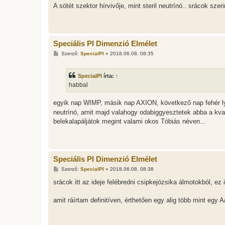
A sötét szektor hírvivője, mint steril neutrínó.. srácok sz
Speciális PI Dimenzió Elmélet
H
Szerző:
SpecialPI
»
2018.06.08. 08:35
o
z
z
SpecialPI
írta:
↑
á
s
habbal
z
ó
l
egyik nap WIMP, másik nap AXION, következő nap fehér lyu
á
neutrínó, amit majd valahogy odabiggyesztetek abba a kv
s
belekalapáljátok megint valami okos Tóbiás néven...
Speciális PI Dimenzió Elmélet
H
Szerző:
SpecialPI
»
2018.06.08. 08:38
o
z
srácok itt az ideje felébredni csipkejózsika álmotokból, ez i
z
á
s
amit ráírtam definitíven, érthetően egy alig több mint egy A
z
ó
l
á