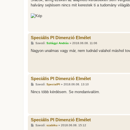
z
halvány sejtésem nincs mit kerestek ti a tudomány világáb
á
s
z
ó
l
á
s
Speciális PI Dimenzió Elmélet
H
Szerző:
Szilágyi András
»
2018.06.08. 11:06
o
z
Nagyon unalmas vagy már, nem tudnád valahol máshol tov
z
á
s
z
ó
l
á
Speciális PI Dimenzió Elmélet
s
H
Szerző:
SpecialPI
»
2018.06.08. 13:10
o
z
Nincs több kérdésem. Se mondanivalóm.
z
á
s
z
ó
l
á
Speciális PI Dimenzió Elmélet
s
H
Szerző:
szabiku
»
2018.06.08. 15:12
o