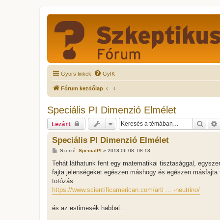
Gyors linkek
GyIK
Fórum kezdőlap
Speciális PI Dimenzió Elmélet
Kere
Lezárt
Speciális PI Dimenzió Elmélet
H
Szerző:
SpecialPI
»
2018.06.08. 08:13
o
z
Tehát láthatunk fent egy matematikai tisztasággal, egysz
z
fajta jelenségeket egészen máshogy és egészen másfajta t
á
s
totózás
z
https://www.scientificamerican.com/arti ... -neutrino/
ó
l
á
és az estimesék habbal..
s