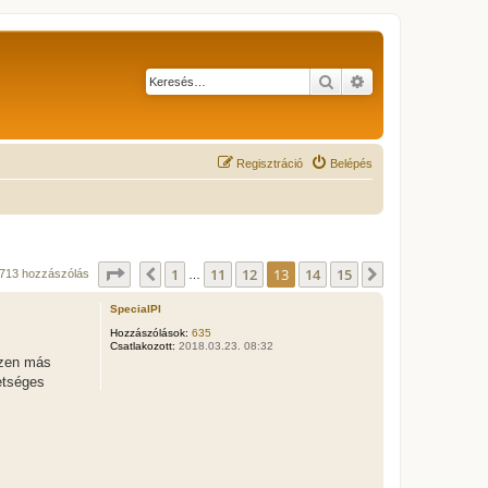
Keresés
Részletes keresés
Regisztráció
Belépés
Oldal:
13
/
15
1
11
12
13
14
15
Előző
Következő
713 hozzászólás
…
SpecialPI
Hozzászólások:
635
Csatlakozott:
2018.03.23. 08:32
szen más
etséges