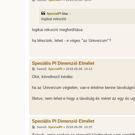
o
z
z
SpecialPI
írta:
↑
á
s
logikai rekurzió
z
ó
l
logikai rekurzió megfordítása:
á
s
ha létezünk, lehet - e véges "az Univerzum"?
Speciális PI Dimenzió Elmélet
H
Szerző:
SpecialPI
»
2018.06.08. 10:13
o
z
Oké, következő kérdés:
z
á
s
ha az Univerzum végtelen, van-e értelme benne távolságról
z
ó
l
Illetve, nem lehet-e hogy a távolság és méret az egy és u
á
s
Speciális PI Dimenzió Elmélet
H
Szerző:
SpecialPI
»
2018.06.08. 10:25
o
z
Srácok, amíg ezeken az alapvető kérdéseken sem vergődté