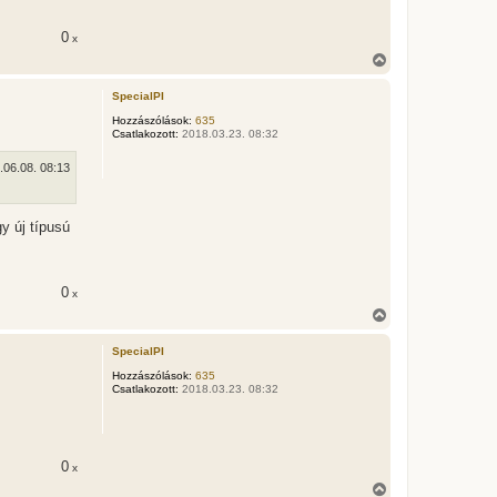
0
x
V
i
s
SpecialPI
s
z
Hozzászólások:
635
Csatlakozott:
2018.03.23. 08:32
a
a
t
.06.08. 08:13
e
t
e
y új típusú
j
é
r
e
0
x
V
i
s
SpecialPI
s
z
Hozzászólások:
635
Csatlakozott:
2018.03.23. 08:32
a
a
t
e
t
0
x
e
j
V