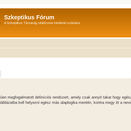
Szkeptikus Fórum
A Szkeptikus Társaság vitafóruma mindenki számára
sés
Részletes keresés
erűen megfogalmatott definíciós rendszert, amely csak annyit takar hogy egé
áblázatba kell helyezni egész más alaplogika mentén, kontra megy itt a nev