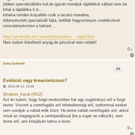
á
jobban specializálódni tud,de igazán mondjuk táplálékot váltani nem,ha
s
kihal a tápláléka ő is...
kihalna minden kutyaféle csak a tacskó maradna,
túltenyésztett,specializált fajta, belőlük hagyományos szelekcióval
visszatenyészteni a farkast.....
http://ramet.elte.hu/~ramet/oktatas/evo ... logia.html
Nem tudom linkelhető anyag,de jelszóval nem védett!
0
x
Szilaj Szőrmók
Evolúció vagy kreacionizmus?
H
2010.06.12. 13:08
o
z
@sajnos_kacat (4012):
z
Azt én tudom, hogy forgó rendszerben hat egy sugárirányú erő a forgó
á
s
testre. Viszont a centrifugális erő tehetetlenségi erő, tudtommal ezeket
z
nem soroljuk a valódi erők közé. Ha lenne valódi centrifugális erő, akkor
ó
l
mivel az megegyezik a centripetálissal (ha a sugár ne változik), nem
á
lenne erő, ami körpályán tartsa a teste.
s
0
x