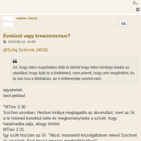
0
x
sajnos_kacat
Evolúció vagy kreacionizmus?
H
2010.06.12. 14:00
o
z
@Szilaj Szőrmók (4019):
z
á
s
z
Az, hogy Isten sugallatára írták le (tehát hogy Isten mintegy kiadja az
ó
l
utasítást, hogy írják le a törtéteket), nem jelenti, hogy ami megtörtént, és
á
le van írva a Bibliában, az ő értékrendje szerint való.
s
egyetertek.
lasd peldaul:
"MTörv 2.30
Szichon azonban, Hesbon királya megtagadta az átvonulást, mert az Úr,
a te Istened konokká tette és megkeményítette a szívét, hogy
hatalmadba adja, ahogy történt.
MTörv 2.31
Így szólt hozzám az Úr: "Nézd, mostantól kiszolgáltatom neked Szichont
és országát. Fogj hozzá országa meghódításához!"