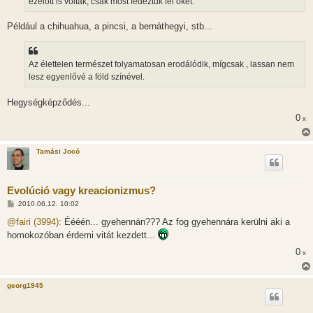
ezelőtt is voltak, csak most fedeztük fel őket.
Például a chihuahua, a pincsi, a bernáthegyi, stb...
Az élettelen természet folyamatosan erodálódik, mígcsak , lassan nem
lesz egyenlővé a föld színével.
Hegységképződés...
0
x
Tamási Jocó
Evolúció vagy kreacionizmus?
H
2010.06.12. 10:02
o
z
@fairi (3994):
Éééén... gyehennán??? Az fog gyehennára kerülni aki a
z
homokozóban érdemi vitát kezdett...
á
s
0
x
z
ó
l
á
georg1945
s