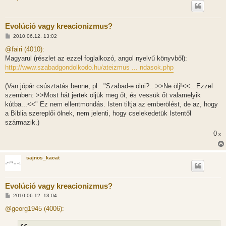
Evolúció vagy kreacionizmus?
H
2010.06.12. 13:02
o
z
@fairi (4010):
z
Magyarul (részlet az ezzel foglalkozó, angol nyelvű könyvből):
á
s
http://www.szabadgondolkodo.hu/ateizmus ... ndasok.php
z
ó
l
(Van jópár csúsztatás benne, pl.: "Szabad-e ölni?...>>Ne ölj!<<...Ezzel
á
szemben: >>Most hát jertek öljük meg őt, és vessük őt valamelyik
s
kútba...<<" Ez nem ellentmondás. Isten tiltja az emberölést, de az, hogy
a Biblia szereplői ölnek, nem jelenti, hogy cselekedetük Istentől
származik.)
0
x
sajnos_kacat
Evolúció vagy kreacionizmus?
H
2010.06.12. 13:04
o
z
@georg1945 (4006):
z
á
s