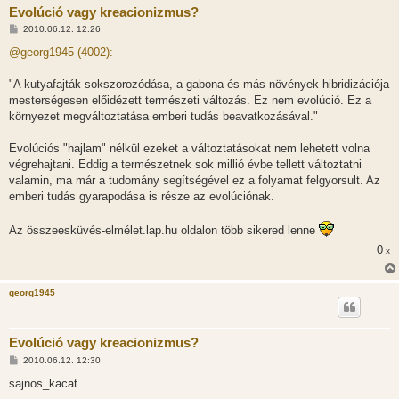
Evolúció vagy kreacionizmus?
H
2010.06.12. 12:26
o
z
@georg1945 (4002):
z
á
s
"A kutyafajták sokszorozódása, a gabona és más növények hibridizációja
z
mesterségesen előidézett természeti változás. Ez nem evolúció. Ez a
ó
l
környezet megváltoztatása emberi tudás beavatkozásával."
á
s
Evolúciós "hajlam" nélkül ezeket a változtatásokat nem lehetett volna
végrehajtani. Eddig a természetnek sok millió évbe tellett változtatni
valamin, ma már a tudomány segítségével ez a folyamat felgyorsult. Az
emberi tudás gyarapodása is része az evolúciónak.
Az összeesküvés-elmélet.lap.hu oldalon több sikered lenne
0
x
georg1945
Evolúció vagy kreacionizmus?
H
2010.06.12. 12:30
o
z
sajnos_kacat
z