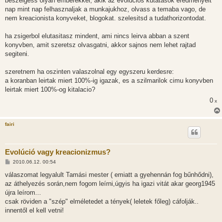
beszelgess olyan emberekkel, akik az evolucios kutatasok eredmenyeit
nap mint nap felhasznaljak a munkajukhoz, olvass a temaba vago, de
nem kreacionista konyveket, blogokat. szelesitsd a tudathorizontodat.
ha zsigerbol elutasitasz mindent, ami nincs leirva abban a szent
konyvben, amit szeretsz olvasgatni, akkor sajnos nem lehet rajtad
segiteni.
szeretnem ha oszinten valaszolnal egy egyszeru kerdesre:
a koranban leirtak miert 100%-ig igazak, es a szilmarilok cimu konyvben
leirtak miert 100%-og kitalacio?
0
x
fairi
Evolúció vagy kreacionizmus?
H
2010.06.12. 00:54
o
z
válaszomat legyalult Tamási mester ( emiatt a gyehennán fog bűnhődni),
z
az áthelyezés során,nem fogom leírni,úgyis ha igazi vitát akar georg1945
á
s
újra leírom...
z
csak röviden a "szép" elméletedet a tények( leletek főleg) cáfolják..
ó
l
innentől el kell vetni!
á
s