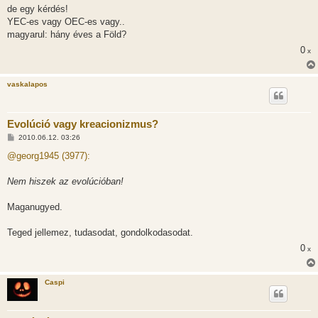
de egy kérdés!
YEC-es vagy OEC-es vagy..
magyarul: hány éves a Föld?
0
x
vaskalapos
Evolúció vagy kreacionizmus?
H
2010.06.12. 03:26
o
z
@georg1945 (3977):
z
á
s
Nem hiszek az evolúcióban!
z
ó
l
Maganugyed.
á
s
Teged jellemez, tudasodat, gondolkodasodat.
0
x
Caspi