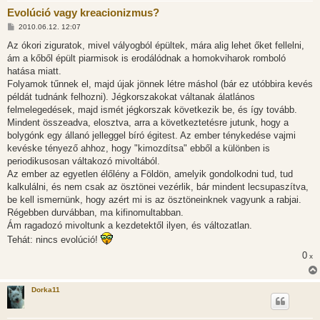
Evolúció vagy kreacionizmus?
H
2010.06.12. 12:07
o
z
Az ókori ziguratok, mivel vályogból épültek, mára alig lehet őket fellelni,
z
ám a kőből épült piarmisok is erodálódnak a homokviharok romboló
á
s
hatása miatt.
z
Folyamok tűnnek el, majd újak jönnek létre máshol (bár ez utóbbira kevés
ó
l
példát tudnánk felhozni). Jégkorszakokat váltanak álatlános
á
felmelegedések, majd ismét jégkorszak következik be, és így tovább.
s
Mindent összeadva, elosztva, arra a következtetésre jutunk, hogy a
bolygónk egy állanó jelleggel bíró égitest. Az ember ténykedése vajmi
kevéske tényező ahhoz, hogy "kimozdítsa" ebből a különben is
periodikusosan váltakozó mivoltából.
Az ember az egyetlen élőlény a Földön, amelyik gondolkodni tud, tud
kalkulálni, és nem csak az ösztönei vezérlik, bár mindent lecsupaszítva,
be kell ismernünk, hogy azért mi is az ösztöneinknek vagyunk a rabjai.
Régebben durvábban, ma kifinomultabban.
Ám ragadozó mivoltunk a kezdetektől ilyen, és változatlan.
Tehát: nincs evolúció!
0
x
Dorka11