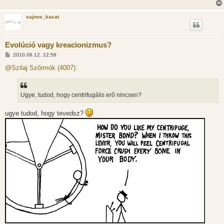
sajnos_kacat
Evolúció vagy kreacionizmus?
H
2010.06.12. 12:58
o
z
@Szilaj Szőrmók (4007):
z
á
s
z
Ugye, tudod, hogy centrifugális erő nincsen?
ó
l
á
ugye tudod, hogy tevedsz?
s