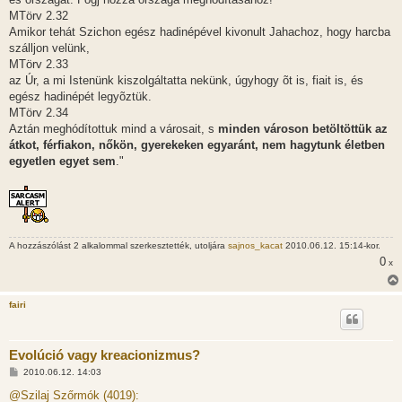
MTörv 2.32
Amikor tehát Szichon egész hadinépével kivonult Jahachoz, hogy harcba
szálljon velünk,
MTörv 2.33
az Úr, a mi Istenünk kiszolgáltatta nekünk, úgyhogy õt is, fiait is, és
egész hadinépét legyõztük.
MTörv 2.34
Aztán meghódítottuk mind a városait, s
minden városon betöltöttük az
átkot, férfiakon, nőkön, gyerekeken egyaránt, nem hagytunk életben
egyetlen egyet sem
."
A hozzászólást 2 alkalommal szerkesztették, utoljára
sajnos_kacat
2010.06.12. 15:14-kor.
0
x
fairi
Evolúció vagy kreacionizmus?
H
2010.06.12. 14:03
o
z
@Szilaj Szőrmók (4019):