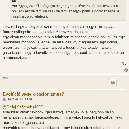
z
Ám egy egyszerű acélgolyó megmágnesezése esetén hol lesznek a
ó
l
pólusok (én sejtem, de csak sejtem: az egyik pólus a golyó közepe, a
á
másik a golyó felülete).
s
latszik, hogy a tenyeket szereted figyelmen kivul hagyni, es csak a
fantaziavilagodra tamaszkodva elkepzelni dolgokat.
egy olyan magnesgolyo, ami a feluleten mindenhol eszaki polusu, az egy
magneses monopolus lenne. ha fel tudsz igy magnesezni egy golyot,
akkor azonnal jelezd a talalmanyod a tudomanyos akademianak,
garantalom, hogy a kovetkezo nobel dijat te kapod, a hurelmelet kiserleti
alatamasztasaert.
0
x
fairi
Evolúció vagy kreacionizmus?
H
2010.06.12. 13:08
o
z
@Szilaj Szőrmók (4009):
z
speciosa: olyan taxonok (génuszok), amelyek jóval nagyobb belső
á
s
hajlamot mutatnak fajképződésre, mint a velük hasonló helyzetben lévő
z
más taxonok (génuszok).
ó
l
nagyobb a genetikai variabilitások... egy túlspecializálódott taxon csak