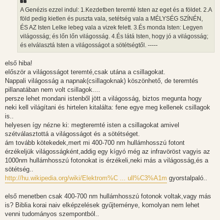
A Genézis ezzel indul: 1.Kezdetben teremté Isten az eget és a földet. 2.A
föld pedig kietlen és puszta vala, setétség vala a MÉLYSÉG SZÍNÉN,
ÉS AZ Isten Lelke lebeg vala a vizek felett. 3.És monda Isten: Legyen
világosság; és lőn lőn világosság. 4.És látá Isten, hogy jó a világosság;
és elválasztá Isten a világosságot a sötétségtől. -----
első hiba!
először a világosságot teremté,csak utána a csillagokat.
Nappali világosság a napnak(csillagoknak) köszönhető, de teremtés
pillanatában nem volt csillagok....
persze lehet mondani istenből jött a világosság, biztos megunta hogy
neki kell világítani és hirtelen kitalálta: fene egye meg kellenek csillagok
is..
helyesen így nézne ki: megteremté isten a csillagokat amivel
szétválasztottá a világosságot és a sötétséget.
ám tovább kötekedek,mert mi 400-700 nm hullámhosszú fotont
érzékeljük világosságként,addig egy kígyó még az infravöröst vagyis az
1000nm hullámhosszú fotonokat is érzékeli,neki más a világosság,és a
sötétség..
http://hu.wikipedia.org/wiki/Elektrom%C ... ull%C3%A1m
gyorstalpaló..
első menetben csak 400-700 nm hullámhosszú fotonok voltak,vagy más
is? Biblia korai naiv elképzelések gyűjteménye, komolyan nem lehet
venni tudományos szempontból..