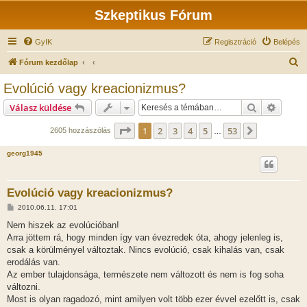
Szkeptikus Fórum
GyIK
Regisztráció
Belépés
K
Fórum kezdőlap
e
Evolúció vagy kreacionizmus?
r
Keresés
Részlet
Válasz küldése
e
s
Oldal:
1
/
53
1
2
3
4
5
53
Következő
2605 hozzászólás
…
é
georg1945
s
Evolúció vagy kreacionizmus?
H
2010.06.11. 17:01
o
z
Nem hiszek az evolúcióban!
z
Arra jöttem rá, hogy minden így van évezredek óta, ahogy jelenleg is,
á
s
csak a körülményel változtak. Nincs evolúció, csak kihalás van, csak
z
erodálás van.
ó
l
Az ember tulajdonsága, természete nem változott és nem is fog soha
á
változni.
s
Most is olyan ragadozó, mint amilyen volt több ezer évvel ezelőtt is, csak