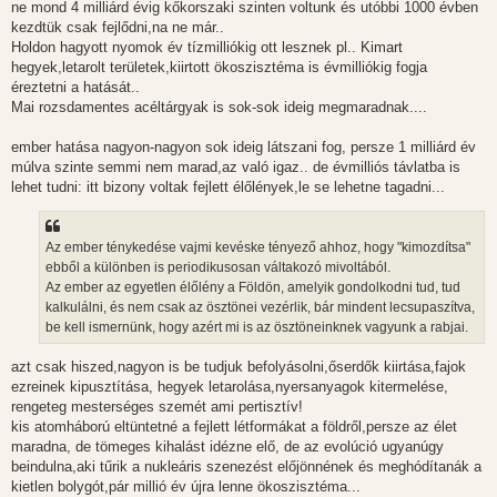
ne mond 4 milliárd évig kőkorszaki szinten voltunk és utóbbi 1000 évben
kezdtük csak fejlődni,na ne már..
Holdon hagyott nyomok év tízmilliókig ott lesznek pl.. Kimart
hegyek,letarolt területek,kiirtott ökoszisztéma is évmilliókig fogja
éreztetni a hatását..
Mai rozsdamentes acéltárgyak is sok-sok ideig megmaradnak....
ember hatása nagyon-nagyon sok ideig látszani fog, persze 1 milliárd év
múlva szinte semmi nem marad,az való igaz.. de évmilliós távlatba is
lehet tudni: itt bizony voltak fejlett élőlények,le se lehetne tagadni...
Az ember ténykedése vajmi kevéske tényező ahhoz, hogy "kimozdítsa"
ebből a különben is periodikusosan váltakozó mivoltából.
Az ember az egyetlen élőlény a Földön, amelyik gondolkodni tud, tud
kalkulálni, és nem csak az ösztönei vezérlik, bár mindent lecsupaszítva,
be kell ismernünk, hogy azért mi is az ösztöneinknek vagyunk a rabjai.
azt csak hiszed,nagyon is be tudjuk befolyásolni,őserdők kiirtása,fajok
ezreinek kipusztítása, hegyek letarolása,nyersanyagok kitermelése,
rengeteg mesterséges szemét ami pertisztív!
kis atomháború eltüntetné a fejlett létformákat a földről,persze az élet
maradna, de tömeges kihalást idézne elő, de az evolúció ugyanúgy
beindulna,aki tűrik a nukleáris szenezést előjönnének és meghódítanák a
kietlen bolygót,pár millió év újra lenne ökoszisztéma...