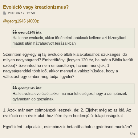
Evolúció vagy kreacionizmus?
H
2010.06.12. 12:58
o
z
@georg1945 (4000):
z
á
s
georg1945 írta:
z
Ha lenne evolúció, akkor történelmi tanúknak kellene azt bizonyítani
ó
l
maguk után hátrahagyott leírásaikban
á
s
Szerintem egy-egy új faj evolúció általi kialakulásához szükséges idő
milyen nagyságrend? Emberöltőnyi (legyen 120 év, ha már a Biblia került
szóba)? Szerinted ha nem emberöltőnyi, hanem mondjuk, 1
nagyságrenddel több idő, akkor mennyi a valószínűsége, hogy a
változást egy ember meg tudja figyelni?
georg1945 írta:
Ha lett volna evolúció, akkor ma már lehetséges, hogy a csimpánzok
gyárakban dolgoznának.
1. Azok már nem csimpánzok lesznek, de: 2. Eljöhet még az az idő. Az
evolúció nem évek alatt hoz létre ilyen horderejű új tulajdonságokat.
Egyébként tudja alaki, csimpánzok betaníthatóak-e gyártósori munkára?
0
x