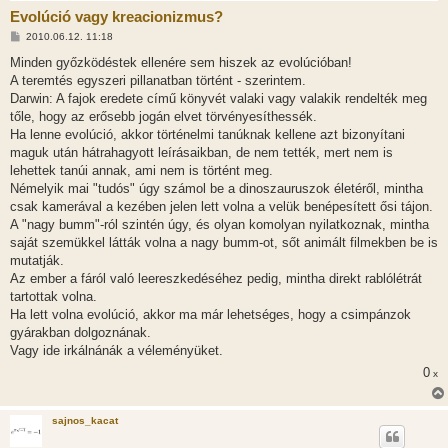
Evolúció vagy kreacionizmus?
H
2010.06.12. 11:18
o
z
Minden győzködéstek ellenére sem hiszek az evolúcióban!
z
A teremtés egyszeri pillanatban történt - szerintem.
á
s
Darwin: A fajok eredete című könyvét valaki vagy valakik rendelték meg
z
tőle, hogy az erősebb jogán elvet törvényesíthessék.
ó
l
Ha lenne evolúció, akkor történelmi tanúknak kellene azt bizonyítani
á
maguk után hátrahagyott leírásaikban, de nem tették, mert nem is
s
lehettek tanúi annak, ami nem is történt meg.
Némelyik mai "tudós" úgy számol be a dinoszauruszok életéről, mintha
csak kamerával a kezében jelen lett volna a velük benépesített ősi tájon.
A "nagy bumm"-ról szintén úgy, és olyan komolyan nyilatkoznak, mintha
saját szemükkel látták volna a nagy bumm-ot, sőt animált filmekben be is
mutatják.
Az ember a fáról való leereszkedéséhez pedig, mintha direkt rablólétrát
tartottak volna.
Ha lett volna evolúció, akkor ma már lehetséges, hogy a csimpánzok
gyárakban dolgoznának.
Vagy ide irkálnánák a véleményüket.
0
x
sajnos_kacat