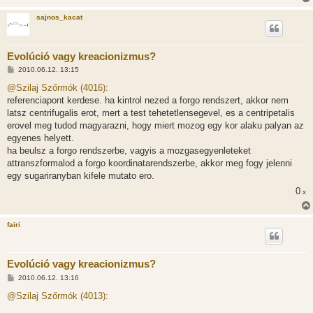
sajnos_kacat
Evolúció vagy kreacionizmus?
H
2010.06.12. 13:15
o
z
@Szilaj Szőrmók (4016):
z
referenciapont kerdese. ha kintrol nezed a forgo rendszert, akkor nem
á
s
latsz centrifugalis erot, mert a test tehetetlensegevel, es a centripetalis
z
erovel meg tudod magyarazni, hogy miert mozog egy kor alaku palyan az
ó
l
egyenes helyett.
á
ha beulsz a forgo rendszerbe, vagyis a mozgasegyenleteket
s
attranszformalod a forgo koordinatarendszerbe, akkor meg fogy jelenni
egy sugariranyban kifele mutato ero.
0
x
fairi
Evolúció vagy kreacionizmus?
H
2010.06.12. 13:16
o
z
@Szilaj Szőrmók (4013):
z
á