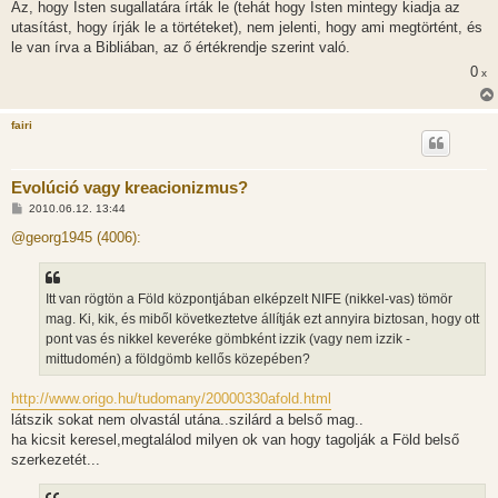
Az, hogy Isten sugallatára írták le (tehát hogy Isten mintegy kiadja az
s
utasítást, hogy írják le a törtéteket), nem jelenti, hogy ami megtörtént, és
le van írva a Bibliában, az ő értékrendje szerint való.
0
x
fairi
Evolúció vagy kreacionizmus?
H
2010.06.12. 13:44
o
z
@georg1945 (4006):
z
á
s
z
Itt van rögtön a Föld központjában elképzelt NIFE (nikkel-vas) tömör
ó
l
mag. Ki, kik, és miből következtetve állítják ezt annyira biztosan, hogy ott
á
pont vas és nikkel keveréke gömbként izzik (vagy nem izzik -
s
mittudomén) a földgömb kellős közepében?
http://www.origo.hu/tudomany/20000330afold.html
látszik sokat nem olvastál utána..szilárd a belső mag..
ha kicsit keresel,megtalálod milyen ok van hogy tagolják a Föld belső
szerkezetét...