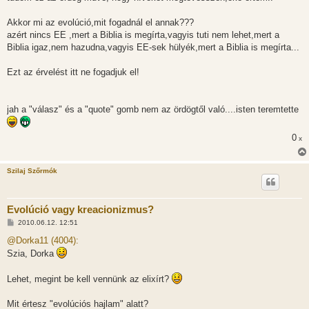
Akkor mi az evolúció,mit fogadnál el annak???
azért nincs EE ,mert a Biblia is megírta,vagyis tuti nem lehet,mert a
Biblia igaz,nem hazudna,vagyis EE-sek hülyék,mert a Biblia is megírta...
Ezt az érvelést itt ne fogadjuk el!
jah a "válasz" és a "quote" gomb nem az ördögtől való....isten teremtette
0
x
Szilaj Szőrmók
Evolúció vagy kreacionizmus?
H
2010.06.12. 12:51
o
z
@Dorka11 (4004):
z
Szia, Dorka
á
s
z
Lehet, megint be kell vennünk az elixírt?
ó
l
á
Mit értesz "evolúciós hajlam" alatt?
s