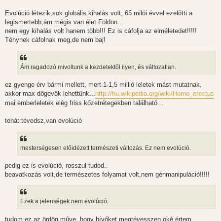
Evolúció létezik,sok globális kihalás volt, 65 milói évvel ezelőtti a
legismertebb,ám mégis van élet Földön...
nem egy kihalás volt hanem több!!! Ez is cáfolja az elméletedet!!!!!
Ténynek cáfolnak meg,de nem baj!
Ám ragadozó mivoltunk a kezdetektől ilyen, és változatlan.
ez gyenge érv bármi mellett, mert 1-1,5 millió leletek mást mutatnak,
akkor max dögevők lehettünk...
http://hu.wikipedia.org/wiki/Homo_erectus
mai emberleletek elég friss kőzetrétegekben található...
tehát:tévedsz,van evolúció
mesterségesen előidézett természeti változás. Ez nem evolúció.
pedig ez is evolúció, rosszul tudod..
beavatkozás volt,de természetes folyamat volt,nem génmanipuláció!!!!!
Ezek a jelenségek nem evolúció.
tudom ez az ördög műve, hogy hívőket megtévesszen,oké értem..