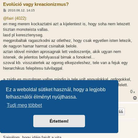
Evolúció vagy kreacionizmus?
H
2010.06.12. 14:15
o
z
@fairi (4022):
z
en meg merem kockaztatni azt a kijelentest is, hogy soha nem letezett
á
s
tisztan monoteista vallas.
z
lasd pl keresztenyseg.
ó
l
megprobaltak ragaszkodni az otlethez, hogy csak egyetlen isten letezik,
á
de nagyon hamar harmat csinaltak belole.
s
aztan idovel minden aprosagnak lett vedoszentje, akik ugyan nem
istenek, de jelentos befolyassal birnak a fonoknel...
szoval kb. visszatertek az ogorog elkepzeleshez, tele van a fejuk egy
hierarchikus felepitesu tulvilaggal.
a zsido es muzulman vallas mindig is tele volt angyalokkal, ordogokkel,
akik nem istenek, de termeszetfeletti hatalmuk van az emberek felett.
Ez a weboldal sütiket használ, hogy a legjobb
0
x
felhasználói élményt nyújthassa.
Tudj meg többet
georg1945
Értettem!
Evolúció vagy kreacionizmus?
H
2010.06.12. 14:47
o
z
Sajnálom, hogy idáig fajult a vita.