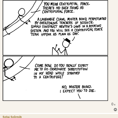
0
x
Szilaj Szőrmók