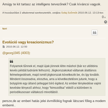
Amúgy te kit tartasz az intelligens tervezőnek? Csak kíváncsi vagyok.
A hozzászólást 2 alkalommal szerkesztették, utoljára
Szilaj Szőrmók
2010.06.12. 13:13-kor.
0
x
fairi
Evolúció vagy kreacionizmus?
H
2010.06.12. 12:50
o
z
@georg1945 (4003):
z
á
s
z
Folyamok tűnnek el, majd újak jönnek létre máshol (bár ez utóbbira
ó
l
kevés példát tudnánk felhozni). Jégkorszakokat váltanak álatlános
á
felmelegedések, majd ismét jégkorszak következik be, és így tovább.
s
Mindent összeadva, elosztva, arra a következtetésre jutunk, hogy a
bolygónk egy állanó jelleggel bíró égitest. Az ember ténykedése vajmi
kevéske tényező ahhoz, hogy "kimozdítsa" ebből a különben is
periodikusosan váltakozó mivoltából.
persze,de az emberi hatás jelei évmilliókig fognak látszani főleg a modern
emberré..