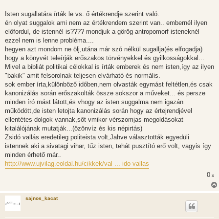
z
á
s
Isten sugallatára írták le vs. ő értékrendje szerint való.
z
én olyat suggalok ami nem az értékrendem szerint van.. embernél ilyen
ó
l
előfordul, de istennél is???? mondjuk a görög antropomorf isteneknél
á
ezzel nem is lenne probléma....
s
hegyen azt mondom ne ölj,utána már szó nélkül sugallja(és elfogadja)
hogy a könyvét teleírják erőszakos törvényekkel és gyilkosságokkal...
Mivel a bibliát politikai célokkal is írták emberek és nem isten,így az ilyen
"bakik" amit felsorolnak teljesen elvárható és normális.
sok ember írta,különböző időben,nem olvasták egymást feltétlen,és csak
kanonizálás során erőszakolták össze sokszor a műveket... és persze
minden író mást látott,és vhogy az isten suggalma nem igazán
működött,de isten letojta kanonizálás során hogy az értejrendjével
ellentétes dolgok vannak,sőt vmikor vérszomjas megoldásokat
kitalálójának mutatják...(özönvíz és kis népirtás)
Zsidó vallás eredetileg politeista volt,Jahve választották egyedüli
istennek aki a sivatagi vihar, tűz isten, tehát pusztító erő volt, vagyis így
minden érhető már..
http://www.ujvilag.eoldal.hu/cikkek/val ... ido-vallas
0
x
sajnos_kacat