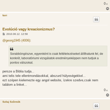
0
x
fairi
Evolúció vagy kreacionizmus?
H
2010.06.12. 12:58
o
z
@georg1945 (4006):
z
á
s
z
Sorabböngészve, egyenként is csak feltételezéseket állíthatunk fel, de
ó
l
konkrét, laboratóriumi vizsgálatok eredményeképpen nem tudjuk a
á
pontos válszokat.
s
persze a Biblia tudja...
ami telis tele ellentmondásokkal, abszurd hülyeségekkel...
ezt szépen kielemezte egy angol website, ízekre szedve,csak nem
találom a linket...
0
x
Szilaj Szőrmók