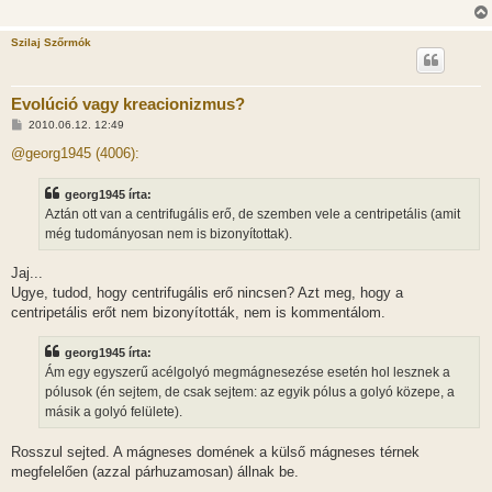
Szilaj Szőrmók
Evolúció vagy kreacionizmus?
H
2010.06.12. 12:49
o
z
@georg1945 (4006):
z
á
s
georg1945 írta:
z
Aztán ott van a centrifugális erő, de szemben vele a centripetális (amit
ó
l
még tudományosan nem is bizonyítottak).
á
s
Jaj...
Ugye, tudod, hogy centrifugális erő nincsen? Azt meg, hogy a
centripetális erőt nem bizonyították, nem is kommentálom.
georg1945 írta:
Ám egy egyszerű acélgolyó megmágnesezése esetén hol lesznek a
pólusok (én sejtem, de csak sejtem: az egyik pólus a golyó közepe, a
másik a golyó felülete).
Rosszul sejted. A mágneses domének a külső mágneses térnek
megfelelően (azzal párhuzamosan) állnak be.