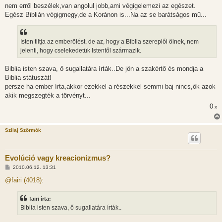
s
nem erről beszélek,van angolul jobb,ami végigelemezi az egészet.
z
Egész Biblián végigmegy,de a Koránon is...Na az se barátságos mű...
ó
l
á
s
Isten tiltja az emberölést, de az, hogy a Biblia szereplői ölnek, nem
jelenti, hogy cselekedetük Istentől származik.
Biblia isten szava, ő sugallatára írták..De jön a szakértő és mondja a
Biblia státuszát!
persze ha ember írta,akkor ezekkel a részekkel semmi baj nincs,ők azok
akik megszegték a törvényt...
0
x
Szilaj Szőrmók
Evolúció vagy kreacionizmus?
H
2010.06.12. 13:31
o
z
@fairi (4018):
z
á
s
fairi írta:
z
Biblia isten szava, ő sugallatára írták..
ó
l
á