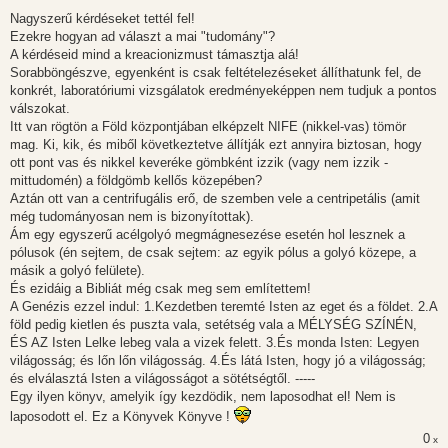
á
s
Nagyszerű kérdéseket tettél fel!
z
Ezekre hogyan ad választ a mai "tudomány"?
ó
l
A kérdéseid mind a kreacionizmust támasztja alá!
á
Sorabböngészve, egyenként is csak feltételezéseket állíthatunk fel, de
s
konkrét, laboratóriumi vizsgálatok eredményeképpen nem tudjuk a pontos
válszokat.
Itt van rögtön a Föld központjában elképzelt NIFE (nikkel-vas) tömör
mag. Ki, kik, és miből következtetve állítják ezt annyira biztosan, hogy
ott pont vas és nikkel keveréke gömbként izzik (vagy nem izzik -
mittudomén) a földgömb kellős közepében?
Aztán ott van a centrifugális erő, de szemben vele a centripetális (amit
még tudományosan nem is bizonyítottak).
Ám egy egyszerű acélgolyó megmágnesezése esetén hol lesznek a
pólusok (én sejtem, de csak sejtem: az egyik pólus a golyó közepe, a
másik a golyó felülete).
És ezidáig a Bibliát még csak meg sem említettem!
A Genézis ezzel indul: 1.Kezdetben teremté Isten az eget és a földet. 2.A
föld pedig kietlen és puszta vala, setétség vala a MÉLYSÉG SZÍNÉN,
ÉS AZ Isten Lelke lebeg vala a vizek felett. 3.És monda Isten: Legyen
világosság; és lőn lőn világosság. 4.És látá Isten, hogy jó a világosság;
és elválasztá Isten a világosságot a sötétségtől. -----
Egy ilyen könyv, amelyik így kezdödik, nem laposodhat el! Nem is
laposodott el. Ez a Könyvek Könyve !
0
x