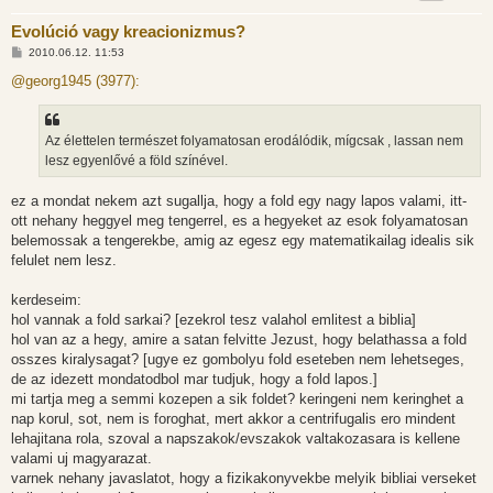
Evolúció vagy kreacionizmus?
H
2010.06.12. 11:53
o
z
@georg1945 (3977):
z
á
s
z
Az élettelen természet folyamatosan erodálódik, mígcsak , lassan nem
ó
l
lesz egyenlővé a föld színével.
á
s
ez a mondat nekem azt sugallja, hogy a fold egy nagy lapos valami, itt-
ott nehany heggyel meg tengerrel, es a hegyeket az esok folyamatosan
belemossak a tengerekbe, amig az egesz egy matematikailag idealis sik
felulet nem lesz.
kerdeseim:
hol vannak a fold sarkai? [ezekrol tesz valahol emlitest a biblia]
hol van az a hegy, amire a satan felvitte Jezust, hogy belathassa a fold
osszes kiralysagat? [ugye ez gombolyu fold eseteben nem lehetseges,
de az idezett mondatodbol mar tudjuk, hogy a fold lapos.]
mi tartja meg a semmi kozepen a sik foldet? keringeni nem keringhet a
nap korul, sot, nem is foroghat, mert akkor a centrifugalis ero mindent
lehajitana rola, szoval a napszakok/evszakok valtakozasara is kellene
valami uj magyarazat.
varnek nehany javaslatot, hogy a fizikakonyvekbe melyik bibliai verseket