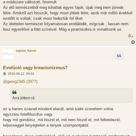
a módszere változott, finomult.
Az élő természetből meg kihaltak egyes fajok, újak meg nem jönnek
létre. Amikről azt hisszük, hogy most jöttek létre, azok már millió évekkel
ezelőtt is voltak, csak most fedeztük fel őket.
Az élettelen természet folyamatosan erodálódik, mígcsak , lassan nem
lesz egyenlővé a föld színével. Még a piramisokra is vonatkozik ez.
0
x
sajnos_kacat
Evolúció vagy kreacionizmus?
H
2010.06.12. 00:01
o
z
@georg1945 (3977):
z
á
s
z
Arra jöttem rá
ó
l
á
ez a harom szavad mindent elarult, amit tudni szerettem volna.
s
egyszeru fotelfilozofus vagy.
hogy mit gondolsz, mit hiszel el, mit nem hiszel el, mit feltetelezel,
teljesseggel lenyegtelen a tenyek szempontjabol.