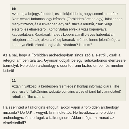
s
z
ó
l
Az a baj a bejegyzéseddel, és a linkjeiddel is, hogy semmitmondóak.
á
Nem veszel tudomást egy leírásról (Forbidden Archeology), látatlanban
s
megkritizálod, és a linkedben egy szó sincs a leletről, csak Sergi
életéről és elméletéről. Komolytalan érvek a vitás koponyával
kapcsolatban. Ráadásul, ha egy koponyát millió éves háborítatlan
rétegben találnak, akkor a réteg korának miért ne lenne jelentősége a
koponya életkorának meghatározásában? Hmmm?
Az a baj, hogy a Forbidden archeologyban sincs szó a leletről , csak a
rétegről amiben találták. Gyorsan dobják be egy radiokarbonos elemzésre
bármelyik Forbidden archeology-s csontot, ami biztos emberi és minden
kiderül.
Aztán hivatkozol a kérdésben "semleges" honlap információjára: The
ever-useful TalkOrigins website contains a useful (and fully annotated)
rebuttal of the claims.
Ha szerinted a talkorigins elfogult, akkor vajon a forbidden archeology
micsoda? De O.K., vegyük ki mindkettőt. Ne hivatkozz a forbidden
archeologyra én se fogok a talkoriginsre. Akkor mégis mi marad az
elméletedből?