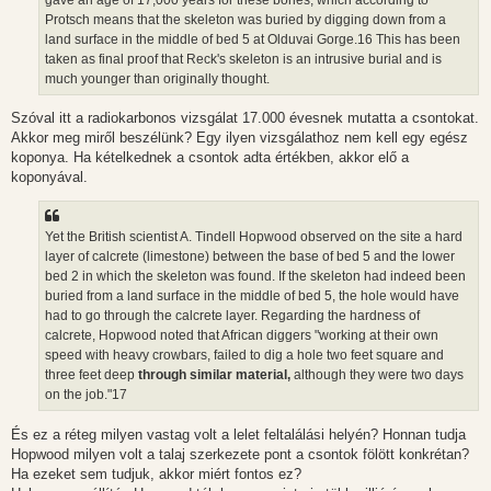
Protsch means that the skeleton was buried by digging down from a
land surface in the middle of bed 5 at Olduvai Gorge.16 This has been
taken as final proof that Reck's skeleton is an intrusive burial and is
much younger than originally thought.
Szóval itt a radiokarbonos vizsgálat 17.000 évesnek mutatta a csontokat.
Akkor meg miről beszélünk? Egy ilyen vizsgálathoz nem kell egy egész
koponya. Ha kételkednek a csontok adta értékben, akkor elő a
koponyával.
Yet the British scientist A. Tindell Hopwood observed on the site a hard
layer of calcrete (limestone) between the base of bed 5 and the lower
bed 2 in which the skeleton was found. If the skeleton had indeed been
buried from a land surface in the middle of bed 5, the hole would have
had to go through the calcrete layer. Regarding the hardness of
calcrete, Hopwood noted that African diggers "working at their own
speed with heavy crowbars, failed to dig a hole two feet square and
three feet deep
through similar material,
although they were two days
on the job."17
És ez a réteg milyen vastag volt a lelet feltalálási helyén? Honnan tudja
Hopwood milyen volt a talaj szerkezete pont a csontok fölött konkrétan?
Ha ezeket sem tudjuk, akkor miért fontos ez?