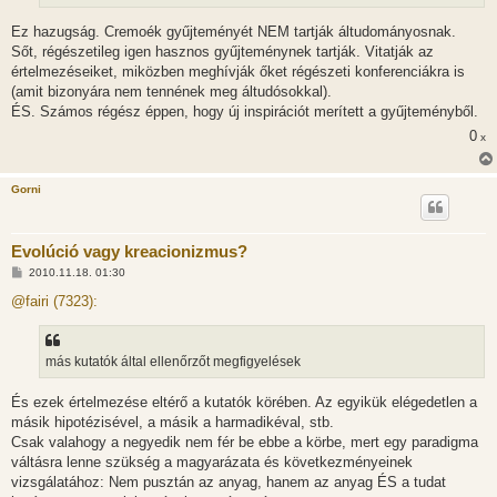
l
á
Ez hazugság. Cremoék gyűjteményét NEM tartják áltudományosnak.
s
Sőt, régészetileg igen hasznos gyűjteménynek tartják. Vitatják az
értelmezéseiket, miközben meghívják őket régészeti konferenciákra is
(amit bizonyára nem tennének meg áltudósokkal).
ÉS. Számos régész éppen, hogy új inspirációt merített a gyűjteményből.
0
x
Gorni
Evolúció vagy kreacionizmus?
H
2010.11.18. 01:30
o
z
@fairi (7323):
z
á
s
z
más kutatók által ellenőrzőt megfigyelések
ó
l
á
És ezek értelmezése eltérő a kutatók körében. Az egyikük elégedetlen a
s
másik hipotézisével, a másik a harmadikéval, stb.
Csak valahogy a negyedik nem fér be ebbe a körbe, mert egy paradigma
váltásra lenne szükség a magyarázata és következményeinek
vizsgálatához: Nem pusztán az anyag, hanem az anyag ÉS a tudat