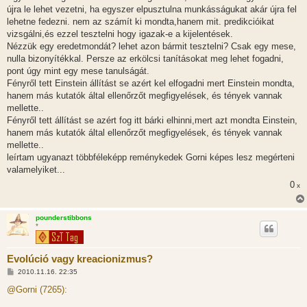
újra le lehet vezetni, ha egyszer elpusztulna munkásságukat akár újra fel
lehetne fedezni. nem az számít ki mondta,hanem mit. predikcióikat
vizsgálni,és ezzel tesztelni hogy igazak-e a kijelentések.
Nézzük egy eredetmondát? lehet azon bármit tesztelni? Csak egy mese,
nulla bizonyítékkal. Persze az erkölcsi tanításokat meg lehet fogadni,
pont úgy mint egy mese tanulságát.
Fényről tett Einstein állítást se azért kel elfogadni mert Einstein mondta,
hanem más kutatók által ellenőrzőt megfigyelések, és tények vannak
mellette..
Fényről tett állítást se azért fog itt bárki elhinni,mert azt mondta Einstein,
hanem más kutatók által ellenőrzőt megfigyelések, és tények vannak
mellette..
leírtam ugyanazt többféleképp reménykedek Gorni képes lesz megérteni
valamelyiket...
0
x
pounderstibbons
*
Evolúció vagy kreacionizmus?
H
2010.11.16. 22:35
o
z
@Gorni (7265):
z
á