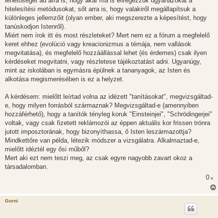
lehetőséget ad arra is, hogy akár ma is elvégezzük ugyanazokat a
hitelesítési metódusokat, sőt arra is, hogy valakiről megállapítsuk a
különleges jellemzőit (olyan ember, aki megszerezte a képesítést, hogy
tanúskodjon Istenről).
Miért nem írok itt és most részleteket? Mert nem ez a fórum a megfelelő
keret ehhez (evolúció vagy kreacionizmus a témája, nem vallások
megvitatása), és megfelelő hozzáállással lehet (és érdemes) csak ilyen
kérdéseket megvitatni, vagy részletese tájékoztatást adni. Ugyanúgy,
mint az iskolában is egymásra épülnek a tananyagok, az Isten és
alkotása megismerésében is ez a helyzet.
A kérdésem: mielőtt leírtad volna az idézett "tanításokat", megvizsgáltad-
e, hogy milyen forrásból származnak? Megvizsgáltad-e (amennyiben
hozzáférhető), hogy a tanítók tényleg koruk "Einsteinjei", "Schrödingerjei"
voltak, vagy csak fizetett reklámozói az éppen aktuális kor frissen trónra
jutott imposztorának, hogy bizonyíthassa, ő Isten leszármazottja?
Mindkettőre van példa, létezik módszer a vizsgálatra. Alkalmaztad-e,
mielőtt idéztél egy ősi műből?
Mert aki ezt nem teszi meg, az csak egyre nagyobb zavart okoz a
társadalomban.
0
x
Gorni