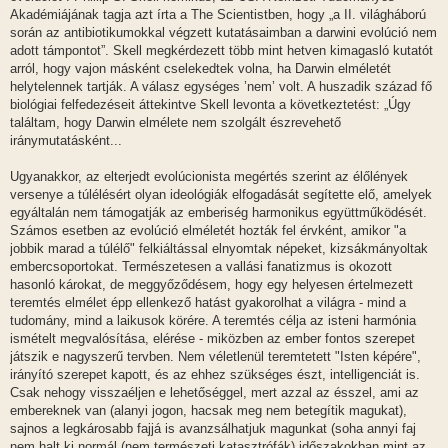
Akadémiájának tagja azt írta a The Scientistben, hogy „a II. világháború
során az antibiotikumokkal végzett kutatásaimban a darwini evolúció nem
adott támpontot”. Skell megkérdezett több mint hetven kimagasló kutatót
arról, hogy vajon másként cselekedtek volna, ha Darwin elméletét
helytelennek tartják. A válasz egységes ’nem’ volt. A huszadik század fő
biológiai felfedezéseit áttekintve Skell levonta a következtetést: „Úgy
találtam, hogy Darwin elmélete nem szolgált észrevehető
iránymutatásként...
Ugyanakkor, az elterjedt evolúcionista megértés szerint az élőlények
versenye a túlélésért olyan ideológiák elfogadását segítette elő, amelyek
egyáltalán nem támogatják az emberiség harmonikus együttműködését.
Számos esetben az evolúció elméletét hozták fel érvként, amikor "a
jobbik marad a túlélő" felkiáltással elnyomtak népeket, kizsákmányoltak
embercsoportokat. Természetesen a vallási fanatizmus is okozott
hasonló károkat, de meggyőződésem, hogy egy helyesen értelmezett
teremtés elmélet épp ellenkező hatást gyakorolhat a világra - mind a
tudomány, mind a laikusok körére. A teremtés célja az isteni harmónia
ismételt megvalósítása, elérése - miközben az ember fontos szerepet
játszik e nagyszerű tervben. Nem véletlenül teremtetett "Isten képére",
irányító szerepet kapott, és az ehhez szükséges észt, intelligenciát is.
Csak nehogy visszaéljen e lehetőséggel, mert azzal az ésszel, ami az
embereknek van (alanyi jogon, hacsak meg nem betegítik magukat),
sajnos a legkárosabb fajjá is avanzsálhatjuk magunkat (soha annyi faj
nem halt ki normál (nem természeti katasztrófák) időszakokban mint az