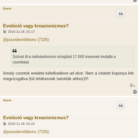
Gorni
Evolúció vagy kreacionizmus?
H
2010.11.18. 01:17
o
z
@pounderstibbons (7326):
z
á
s
z
Szóval itt a radiokarbonos vizsgálat 17.000 évesnek mutatta a
ó
l
csontokat.
á
s
Amely csontok eredete kételkedésre ad okot. Nem a vitatott koponya lett
megvizsgálva (túl értékesnek tartották ahhoz)!!!
0
x
Gorni
Evolúció vagy kreacionizmus?
H
2010.11.18. 01:22
o
z
@pounderstibbons (7326):
z