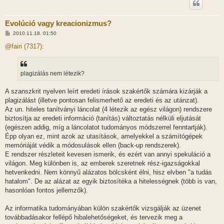
Evolúció vagy kreacionizmus?
H
2010.11.18. 01:50
o
z
@fairi (7317):
z
á
s
z
plagizálás nem létezik?
ó
l
á
A szanszkrit nyelven leírt eredeti írások szakértők számára kizárják a
s
plagizálást (illetve pontosan felismerhető az eredeti és az utánzat).
Az un. hiteles tanítványi láncolat (4 létezik az egész világon) rendszere
biztosítja az eredeti információ (tanítás) változtatás nélküli eljutását
(egészen addig, míg a láncolatot tudományos módszerrel fenntartják).
Épp olyan ez, mint azok az utasítások, amelyekkel a számítógépek
memóriáját védik a módosulások ellen (back-up rendszerek).
E rendszer részleteit kevesen ismerik, és ezért van annyi spekuláció a
világon. Meg különben is, az emberek szeretnek rész-igazságokkal
hetvenkedni. Nem könnyű alázatos bölcsként élni, hisz elvben "a tudás
hatalom". De az alázat az egyik biztosítéka a hitelességnek (több is van,
hasonlóan fontos jellemzők).
Az informatika tudományában külön szakértők vizsgálják az üzenet
továbbadásakor fellépő hibalehetőségeket, és tervezik meg a