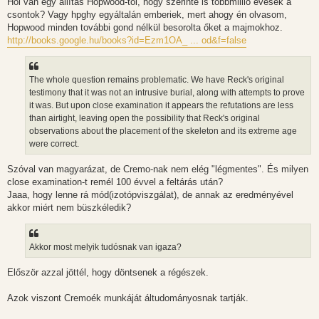
Hol van egy állítás Hopwood-tól, hogy szerinte is többmillió évesek a
csontok? Vagy hpghy egyáltalán emberiek, mert ahogy én olvasom,
Hopwood minden további gond nélkül besorolta őket a majmokhoz.
http://books.google.hu/books?id=Ezm1OA_ ... od&f=false
The whole question remains problematic. We have Reck's original
testimony that it was not an intrusive burial, along with attempts to prove
it was. But upon close examination it appears the refutations are less
than airtight, leaving open the possibility that Reck's original
observations about the placement of the skeleton and its extreme age
were correct.
Szóval van magyarázat, de Cremo-nak nem elég "légmentes". És milyen
close examination-t remél 100 évvel a feltárás után?
Jaaa, hogy lenne rá mód(izotópviszgálat), de annak az eredményével
akkor miért nem büszkéledik?
Akkor most melyik tudósnak van igaza?
Először azzal jöttél, hogy döntsenek a régészek.
Azok viszont Cremoék munkáját áltudományosnak tartják.