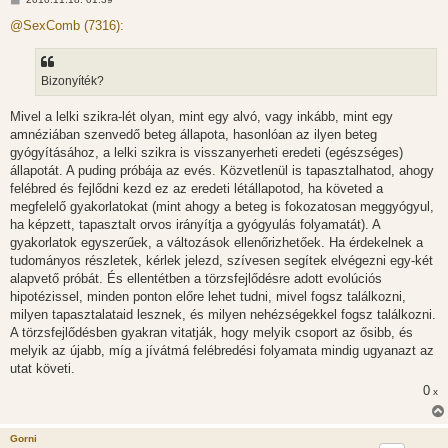
o
z
@SexComb (7316):
z
á
s
z
Bizonyíték?
ó
l
á
Mivel a lelki szikra-lét olyan, mint egy alvó, vagy inkább, mint egy
s
amnéziában szenvedő beteg állapota, hasonlóan az ilyen beteg
gyógyításához, a lelki szikra is visszanyerheti eredeti (egészséges)
állapotát. A puding próbája az evés. Közvetlenül is tapasztalhatod, ahogy
felébred és fejlődni kezd ez az eredeti létállapotod, ha követed a
megfelelő gyakorlatokat (mint ahogy a beteg is fokozatosan meggyógyul,
ha képzett, tapasztalt orvos irányítja a gyógyulás folyamatát). A
gyakorlatok egyszerűek, a változások ellenőrizhetőek. Ha érdekelnek a
tudományos részletek, kérlek jelezd, szívesen segítek elvégezni egy-két
alapvető próbát. És ellentétben a törzsfejlődésre adott evolúciós
hipotézissel, minden ponton előre lehet tudni, mivel fogsz találkozni,
milyen tapasztalataid lesznek, és milyen nehézségekkel fogsz találkozni.
A törzsfejlődésben gyakran vitatják, hogy melyik csoport az ősibb, és
melyik az újabb, míg a jívátmá felébredési folyamata mindig ugyanazt az
utat követi.
0
x
Gorni