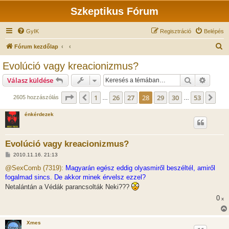
Szkeptikus Fórum
GyIK
Regisztráció
Belépés
K
Fórum kezdőlap
e
Evolúció vagy kreacionizmus?
r
Keresés
Részlet
Válasz küldése
e
s
Oldal:
28
/
53
1
26
27
28
29
30
53
Előző
Köv
2605 hozzászólás
…
…
é
énkérdezek
s
Evolúció vagy kreacionizmus?
H
2010.11.16. 21:13
o
z
@SexComb (7319):
Magyarán egész eddig olyasmiről beszéltél, amiről
z
fogalmad sincs. De akkor minek érvelsz ezzel?
á
s
Netalántán a Védák parancsolták Neki???
z
ó
0
x
l
á
s
Xmes