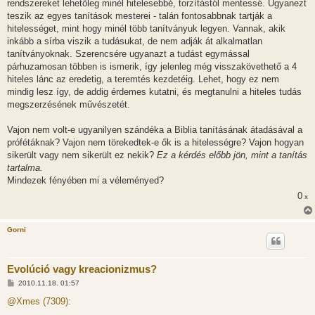
rendszereket lehetőleg minél hitelesebbé, torzítástól mentessé. Ugyanezt
teszik az egyes tanítások mesterei - talán fontosabbnak tartják a
hitelességet, mint hogy minél több tanítványuk legyen. Vannak, akik
inkább a sírba viszik a tudásukat, de nem adják át alkalmatlan
tanítványoknak. Szerencsére ugyanazt a tudást egymással
párhuzamosan többen is ismerik, így jelenleg még visszakövethető a 4
hiteles lánc az eredetig, a teremtés kezdetéig. Lehet, hogy ez nem
mindig lesz így, de addig érdemes kutatni, és megtanulni a hiteles tudás
megszerzésének művészetét.
Vajon nem volt-e ugyanilyen szándéka a Biblia tanításának átadásával a
prófétáknak? Vajon nem törekedtek-e ők is a hitelességre? Vajon hogyan
sikerült vagy nem sikerült ez nekik?
Ez a kérdés előbb jön, mint a tanítás
tartalma.
Mindezek fényében mi a véleményed?
0
x
Gorni
Evolúció vagy kreacionizmus?
H
2010.11.18. 01:57
o
z
@Xmes (7309):
z