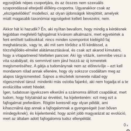
egysejtűek népes csoportjára, és az összes nem szexuális
szaporodással elterjedő élőlény-csoportra. Ugyanakkor csak az
„elszigetelődést” modellezi, az olyan újdonságok létrejöttét, amelyek
miatt magasabb taxonómiai egységeket kellett bevezetni, nem.
Akkor hát ki hazudik? Én, aki nyíltan bevallom, hogy mindig a kérdésnek
legjobban megfelelő fajfogalmat kívánom alkalmazni, mert egyetértek a
fent említett tudósokkal: nincs minden szempontot kielégítő faj
meghatározás, vagy te, aki mit sem törődsz a fő kérdéssel, a
törzsfejlődés-elmélet alátámasztásával, és csak azt akarod kimutatni,
hogy a vitapartnered hiteltelen pancser. Aki így vitázik, semmibe veszi a
vita szabályait, és semmivel sem járul hozzá az új ismeretek
megismeréséhez. A gátja a tudománynak nem az előrevivője – ezt kell
mondanom rólad annak ellenére, hogy oly sokszor csodáltam meg az
alapos tárgyismereted. Sajnos a részletek ismerete nálad egy
rögeszmével társul: mindenki más ostoba fajankó, aki nem fogadja el a te
evolúcióba vetett hitedet.
Igen, tudatosan igyekszem elkerülni a számomra állított csapdákat, mert
tudom, hogy folytatnád az érvelést, ha kijelenteném: ezt meg ezt a
fajfogalmat preferálom. Rögtön keresnél egy olyan példát, ami
kihasználná épp annak a fajfogalomnak a gyengeségeit (van bőven
mindegyiknek), és kijelentenéd, hogy azért jobb magyarázat az evolúció,
mert az általam adott fajfogalomra tudsz ellenpéldát.
0
x