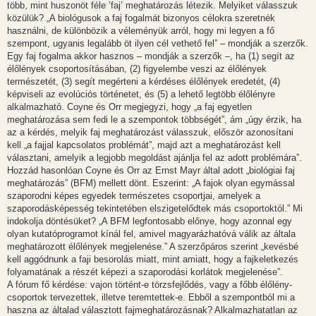
több, mint huszonöt féle ’faj’ meghatározás létezik. Melyiket válasszuk
közülük? „A biológusok a faj fogalmát bizonyos célokra szeretnék
használni, de különbözik a véleményük arról, hogy mi legyen a fő
szempont, ugyanis legalább öt ilyen cél vethető fel” – mondják a szerzők.
Egy faj fogalma akkor hasznos – mondják a szerzők –, ha (1) segít az
élőlények csoportosításában, (2) figyelembe veszi az élőlények
természetét, (3) segít megérteni a kérdéses élőlények eredetét, (4)
képviseli az evolúciós történetet, és (5) a lehető legtöbb élőlényre
alkalmazható. Coyne és Orr megjegyzi, hogy „a faj egyetlen
meghatározása sem fedi le a szempontok többségét”, ám „úgy érzik, ha
az a kérdés, melyik faj meghatározást válasszuk, először azonosítani
kell „a fajjal kapcsolatos problémát”, majd azt a meghatározást kell
választani, amelyik a legjobb megoldást ajánlja fel az adott problémára”.
Hozzád hasonlóan Coyne és Orr az Ernst Mayr által adott „biológiai faj
meghatározás” (BFM) mellett dönt. Eszerint: „A fajok olyan egymással
szaporodni képes egyedek természetes csoportjai, amelyek a
szaporodásképesség tekintetében elszigetelődtek más csoportoktól.” Mi
indokolja döntésüket? „A BFM legfontosabb előnye, hogy azonnal egy
olyan kutatóprogramot kínál fel, amivel magyarázhatóvá válik az általa
meghatározott élőlények megjelenése.” A szerzőpáros szerint „kevésbé
kell aggódnunk a faji besorolás miatt, mint amiatt, hogy a fajkeletkezés
folyamatának a részét képezi a szaporodási korlátok megjelenése”.
A fórum fő kérdése: vajon történt-e törzsfejlődés, vagy a főbb élőlény-
csoportok tervezettek, illetve teremtettek-e. Ebből a szempontból mi a
haszna az általad választott fajmeghatározásnak? Alkalmazhatatlan az