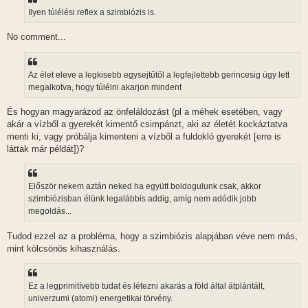
Ilyen túlélési reflex a szimbiózis is.
No comment...
Az élet eleve a legkisebb egysejtűtől a legfejlettebb gerincesig úgy lett
megalkotva, hogy túlélni akarjon mindent
És hogyan magyarázod az önfeláldozást (pl a méhek esetében, vagy
akár a vízből a gyerekét kimentő csimpánzt, aki az életét kockáztatva
menti ki, vagy próbálja kimenteni a vízből a fuldokló gyerekét [erre is
láttak már példát])?
Először nekem aztán neked ha együtt boldogulunk csak, akkor
szimbiózisban élünk legalábbis addig, amíg nem adódik jobb
megoldás...
Tudod ezzel az a probléma, hogy a szimbiózis alapjában véve nem más,
mint kölcsönös kihasználás.
Ez a legprimitívebb tudat és létezni akarás a föld által átplántált,
univerzumi (atomi) energetikai törvény.