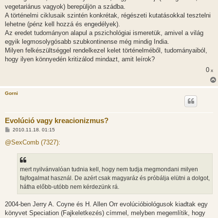
vegetariánus vagyok) berepüljön a szádba.
A történelmi ciklusaik szintén konkrétak, régészeti kutatásokkal tesztelni
lehetne (pénz kell hozzá és engedélyek).
Az eredet tudományon alapul a pszichológiai ismeretük, amivel a világ
egyik legmosolygósabb szubkontinense még mindig India.
Milyen felkészültséggel rendelkezel kelet történelméből, tudományaiból,
hogy ilyen könnyedén kritizálod mindazt, amit leírok?
0
x
Gorni
Evolúció vagy kreacionizmus?
H
2010.11.18. 01:15
o
z
@SexComb (7327):
z
á
s
z
mert nyilvánvalóan tudnia kell, hogy nem tudja megmondani milyen
ó
l
fajfogalmat használ. De azért csak magyaráz és próbálja elütni a dolgot,
á
hátha előbb-utóbb nem kérdezünk rá.
s
2004-ben Jerry A. Coyne és H. Allen Orr evolúcióbiológusok kiadtak egy
könyvet Speciation (Fajkeletkezés) címmel, melyben megemlítik, hogy