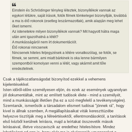
á
s
z
Einstein és Schrödinger tényleg léteztek, bizonyítékok vannak az
ó
l
egykori létükre, saját írások, fotók filmek tömkelegei bizonyítják, továbbá
á
a ma is élő rokonok (esetleg leszármazottak), amik alapján meg lehet
s
őket ismerni.
Az istenetekre milyen bizonyítékok vannak? Mit hagyott hátra maga
után ami igazolhatná a létét?
A munkásságáról nem írt dokumentációt.
Élő rokonai nincsenek
Nincsenek hiteles feljegyzések a létére vonatkozólag, se fotók, se
filmek, se semmi, ami miatt bárkinek is oka lenne bármilyen
szempontból komolyan venni a létét, vagy akármit amit tőle
eredeztetnek.
Csak a tájékozatlanságodat bizonyítod ezekkel a vehemens
kijelentésekkel.
Isten időről-időre személyesen eljön, és ezek az események ugyanolyan
jól dokumentáltak, mint az említett tudósok élete - mind a személyét,
mind a munkásságát illetően (ha ez a szó megfelelő a tevékenységére).
Szemtanúk, ismerősök a társadalom elismert tudósai "jönnek rá", hogy
kivel is állnak szemben, A megállapításaikat viták kereszttüzébe
helyezve tisztítják meg a félreértésektől, ellentmondásoktól, a tanítások
első kézből kerülnek leírásra, majd a leírtakat összevetik mások
leírásaival, illetve visszaviszik az eredethez hitelesítésre. Mindez