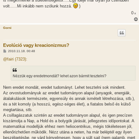
is megkímélnél a sületlenségeitől.....Egy ideje már olyan jól csendben
á
volt......Mi inkább nem szólunk hozzá.
)
s
0
x
Gorni
Evolúció vagy kreacionizmus?
H
2010.11.18. 00:48
o
z
@fairi (7323):
z
á
s
z
Nézzük egy eredetmondát? lehet azon bármit tesztelni?
ó
l
á
Nem eredet mondát, eredet tudományt. Lehet tesztelni sok mindent.
s
Az orvostudományuk az eredet tudományon alapul (anyagok, energiák,
átalakulások természete, egyensúly és annak ismételt létrehozása, stb.),
és a tét komoly (a hosszú, egész-séges élet), a fiatalos belső és külső
megtartása, stb.
A csillagászatuk szintén az eredet tudományon alapul, és igen precízen
kiszámolja a Nap, a Hold és a bolygók járását, jellegzetes időpontokat. A
matematikai modelljük ehhez nem heliocentrikus, mégis tökéletesen jól,
ellenőrizhetően működik. Nézz utána a neten, ha már beléptél egy ilyen
beszélgetésbe, ne várd kényelmesen, hogy a sült sajt (nem galamb, mert