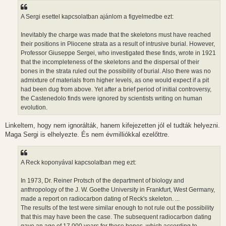
A Sergi esettel kapcsolatban ajánlom a figyelmedbe ezt:
Inevitably the charge was made that the skeletons must have reached
their positions in Pliocene strata as a result of intrusive burial. However,
Professor Giuseppe Sergei, who investigated these finds, wrote in 1921
that the incompleteness of the skeletons and the dispersal of their
bones in the strata ruled out the possibility of burial. Also there was no
admixture of materials from higher levels, as one would expect if a pit
had been dug from above. Yet after a brief period of initial controversy,
the Castenedolo finds were ignored by scientists writing on human
evolution.
Linkeltem, hogy nem ignorálták, hanem kifejezetten jól el tudták helyezni.
Maga Sergi is elhelyezte. És nem évmilliókkal ezelőttre.
A Reck koponyával kapcsolatban meg ezt:
In 1973, Dr. Reiner Protsch of the department of biology and
anthropology of the J. W. Goethe University in Frankfurt, West Germany,
made a report on radiocarbon dating of Reck's skeleton. ...
The results of the test were similar enough to not rule out the possibility
that this may have been the case. The subsequent radiocarbon dating
gave an age of 17,000 years for these bones, which according to