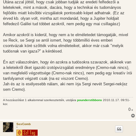
Utána azzal jöttél, hogy csak jobban tudják az eredeti felfedezői a
leleteknek, mint a mások, dacára, hogy a technikai és tudományos
fejlődés miatt későbbi vizsgálatok pontosabb képet adhatnak. (Ez az
érved kb. olyan volt, mintha azt mondanád, hogy a Jupiter holdjait
felfedező Galilei tud többet azokról, nem pedig egy mai csillagász)
Amikor azokról is kiderül, hogy nem a te elméletedet támogatják, mivel
se Reck, se Sergi se arról ismert, hogy többmillió éves emberi
csontvázak köré szőtték volna elméleteiket, akkor már csak "melyik
tudósnak van igaza?" a kérdésed.
Én azt válaszolnám, hogy én azokra a tudósokra szavazok, akiknek van
a leleteikről őket igazoló izotópvizsgálati eredménye (Cremo-nak nincs),
van megfelelő végzettsége (Cremo-nak nincs), nem pedig egy kreatív írói
tanfolyamot végzett csak (na ez viszont Cremo).
Jah és az is esélyesebb nálam, aki nem írja Sergi nevét Sergei-nek(ez
sem Cremo).
A hozzászólást 1 alkalommal szerkesztették, utoljára
pounderstibbons
2010.11.17. 09:51-
kor.
0
x
SexComb
*