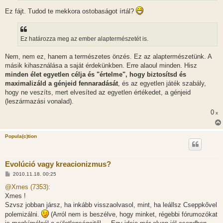
Ez fájt. Tudod te mekkora ostobaságot írtál?
Ez határozza meg az ember alaptermészetét is.
Nem, nem ez, hanem a természetes önzés. Ez az alaptermészetünk. A
másik kihasználása a saját érdekünkben. Erre alaoul minden. Hisz
minden élet egyetlen célja és "értelme", hogy biztosítsd és
maximalizáld a génjeid fennaradását
, és az egyetlen játék szabály,
hogy ne veszíts, mert elvesíted az egyetlen értékedet, a génjeid
(leszármazási vonalad).
0
x
Popula(c)tion
Evolúció vagy kreacionizmus?
H
2010.11.18. 00:25
o
z
@Xmes (7353):
z
Xmes !
á
s
Szvsz jobban jársz, ha inkább visszaolvasol, mint, ha leállsz Cseppkővel
z
polemizálni.
(Arról nem is beszélve, hogy minket, régebbi fórumozókat
ó
l