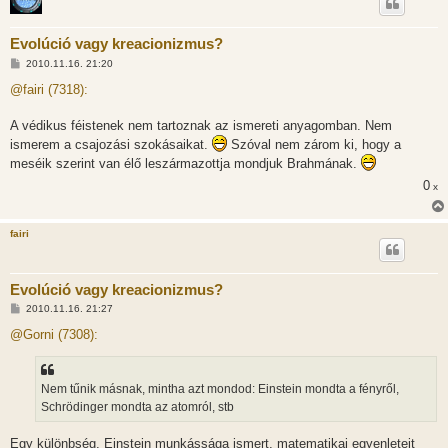
Evolúció vagy kreacionizmus?
H
2010.11.16. 21:20
o
z
@fairi (7318):
z
á
s
A védikus féistenek nem tartoznak az ismereti anyagomban. Nem
z
ismerem a csajozási szokásaikat.
Szóval nem zárom ki, hogy a
ó
l
meséik szerint van élő leszármazottja mondjuk Brahmának.
á
s
0
x
fairi
Evolúció vagy kreacionizmus?
H
2010.11.16. 21:27
o
z
@Gorni (7308):
z
á
s
z
Nem tűnik másnak, mintha azt mondod: Einstein mondta a fényről,
ó
l
Schrödinger mondta az atomról, stb
á
s
Egy különbség. Einstein munkássága ismert, matematikai egyenleteit