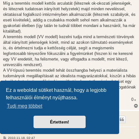
Míg a teremtés modell kettős arculatát (léteznek ok-okozati jelenségek,
és léteznek tudatosan irányított helyzetek) majd minden neveléssel,
oktatással foglalkozó intézményben alkalmazzák (léteznek szabályok, és
eseti kivételek), addig a csubakka modellt sehol nem alkalmazzák a
gyakorlati életben (így talán te tudnál többet mondani a hasznáról, ha már
kitaláltad).
A teremtés modell (VV modell) kezelni tudja mind a természeti törvények
által irányított jelenségek körét, mind az azokon túlmutató eseményeket
is, és értelmezni tudja e kettősség célját, segít a megismerés
legfontosabb tényezőire fókuszálni a figyelmünket (hiszen ki ne keresné
egy VV eredetét, ha felismerte, vagy elfogadta a modellt, mint létező,
univerzális rendszert).
A VV-típusú teremtés modell tehát összhangba helyezi a materialista
tudományok megállapításait az idealista magyarázatokkal, kiszűri a hibás
elméleteket, és összefűzi a bizonyíthatónak mutatkozó részleteket egy
olyan egységes egésszé, mint amilyen a nagy TOE elmélet támogatóinak
Ez a weboldal sütiket használ, hogy a legjobb
álma, vágya.
felhasználói élményt nyújthassa.
0
x
Tudj meg többet
Gorni
Értettem!
Evolúció vagy kreacionizmus?
H
2010.11.18. 02:47