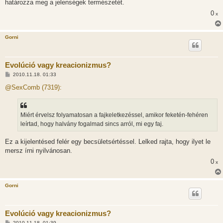
határozza meg a jelenségek természetét.
0
x
Gorni
Evolúció vagy kreacionizmus?
H
2010.11.18. 01:33
o
z
@SexComb (7319):
z
á
s
z
Miért érvelsz folyamatosan a fajkeletkezéssel, amikor feketén-fehéren
ó
l
leírtad, hogy halvány fogalmad sincs arról, mi egy faj.
á
s
Ez a kijelentésed felér egy becsületsértéssel. Lelked rajta, hogy ilyet le
mersz írni nyilvánosan.
0
x
Gorni
Evolúció vagy kreacionizmus?
H
2010.11.18. 01:39