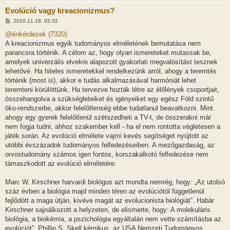
Evolúció vagy kreacionizmus?
H
2010.11.18. 02:32
o
z
@énkérdezek (7320):
z
A kreacionizmus egyik tudományos elméletének bemutatása nem
á
s
parancsra történik. A célom az, hogy olyan ismereteket mutassak be,
z
amelyek univerzális elvekre alapozott gyakorlati megvalósítást tesznek
ó
l
lehetővé. Ha hiteles ismeretekkel rendelkezünk arról, ahogy a teremtés
á
történik (most is), akkor e tudás alkalmazásával harmóniát lehet
s
teremteni körülöttünk. Ha tervezve hozták létre az élőlények csoportjait,
összehangolva a szükségleteiket és igényeiket egy egész Föld szintű
öko-rendszerbe, akkor felelőtlenség ebbe tudatlanul beavatkozni. Mint
ahogy egy gyerek felelőtlenül szétszedheti a TV-t, de összerakni már
nem fogja tudni, ahhoz szakember kell - ha el nem rontotta végletesen a
játék során. Az evolúció elmélete vajmi kevés segítséget nyújtott az
utóbbi évszázadok tudományos felfedezéseiben. A mezőgazdaság, az
orvostudomány számos igen fontos, korszakalkotó felfedezése nem
támaszkodott az evolúció elméletére.
Marc W. Kirschner harvardi biológus azt mondta nemrég, hogy: „Az utolsó
száz évben a biológia majd minden téren az evolúciótól függetlenül
fejlődött a maga útján, kivéve magát az evolucionista biológiát”. Habár
Kirschner sajnálkozott a helyzeten, de elismerte, hogy: A molekuláris
biológia, a biokémia, a pszichológia egyáltalán nem vette számításba az
evolúciót”. Phillip S. Skell kémikus, az USA Nemzeti Tudományos