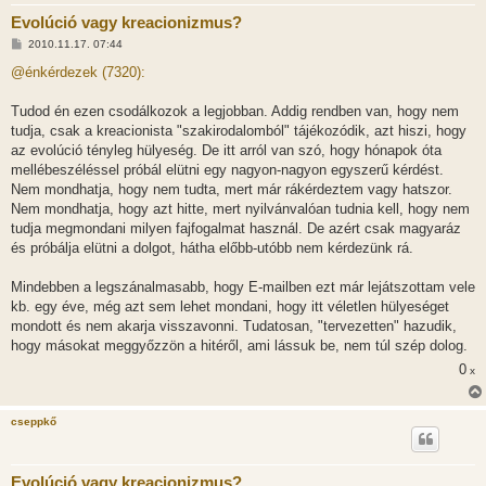
Evolúció vagy kreacionizmus?
H
2010.11.17. 07:44
o
z
@énkérdezek (7320):
z
á
s
Tudod én ezen csodálkozok a legjobban. Addig rendben van, hogy nem
z
tudja, csak a kreacionista "szakirodalomból" tájékozódik, azt hiszi, hogy
ó
l
az evolúció tényleg hülyeség. De itt arról van szó, hogy hónapok óta
á
mellébeszéléssel próbál elütni egy nagyon-nagyon egyszerű kérdést.
s
Nem mondhatja, hogy nem tudta, mert már rákérdeztem vagy hatszor.
Nem mondhatja, hogy azt hitte, mert nyilvánvalóan tudnia kell, hogy nem
tudja megmondani milyen fajfogalmat használ. De azért csak magyaráz
és próbálja elütni a dolgot, hátha előbb-utóbb nem kérdezünk rá.
Mindebben a legszánalmasabb, hogy E-mailben ezt már lejátszottam vele
kb. egy éve, még azt sem lehet mondani, hogy itt véletlen hülyeséget
mondott és nem akarja visszavonni. Tudatosan, "tervezetten" hazudik,
hogy másokat meggyőzzön a hitéről, ami lássuk be, nem túl szép dolog.
0
x
cseppkő
Evolúció vagy kreacionizmus?