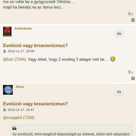
s
ma se vette be a gyógyszerét Viktória....
z
majd ha beindul,na az durva lesz...
ó
l
0
x
á
s
énkérdezek
Evolúció vagy kreacionizmus?
H
2010.11.17. 20:09
o
z
@fairi (7344):
Vagy lehet, hogy 2 esetleg 3 adagot vett be....
z
á
s
0
x
z
ó
l
á
Xmes
s
Evolúció vagy kreacionizmus?
H
2010.11.17. 22:47
o
z
@cseppkő (7334):
z
á
s
z
Az evolúciót, mint meglévő képességét az életnek, külön kell választani
ó