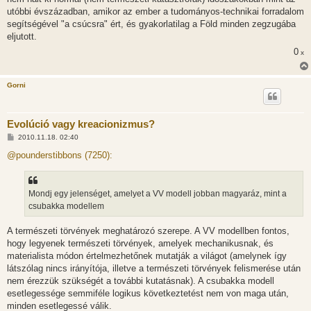
utóbbi évszázadban, amikor az ember a tudományos-technikai forradalom
segítségével "a csúcsra" ért, és gyakorlatilag a Föld minden zegzugába
eljutott.
0
x
Gorni
Evolúció vagy kreacionizmus?
H
2010.11.18. 02:40
o
z
@pounderstibbons (7250):
z
á
s
z
Mondj egy jelenséget, amelyet a VV modell jobban magyaráz, mint a
ó
l
csubakka modellem
á
s
A természeti törvények meghatározó szerepe. A VV modellben fontos,
hogy legyenek természeti törvények, amelyek mechanikusnak, és
materialista módon értelmezhetőnek mutatják a világot (amelynek így
látszólag nincs irányítója, illetve a természeti törvények felismerése után
nem érezzük szükségét a további kutatásnak). A csubakka modell
esetlegessége semmiféle logikus következtetést nem von maga után,
minden esetlegessé válik.