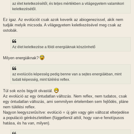
l
az élet keletkezésétől, és teljes mértékben a világegyetem valamikori
á
keletkezésétől.
s
Ez igaz. Az evolúciót csak azok keverik az abiogenezissel, akik nem
tudják melyik micsoda. A világegyetem keletkezésével meg csak az
ostobák.
Az élet keletkezése a földi energiáknak köszönhető
Milyen energiáknak?
az evolúciós képesség pedig benne van a sejtes energiákban, mint
tudati képesség, mint túlélési reflex.
Túl sok ezós bigyót olvastál.
Az evolúció az egy öntudatlan változás. Nem reflex, nem tudatos, csak
egy öntudatlan változás, ami semmilyen értelemben sem fejlődés, pláne
nem túlélési reflex.
Nagyon leegyszerűsítve: evolúció = új gén vagy gén változat elterjedése
a populáció génkészletében (függetlenül attól, hogy van-e fenotípusos
hatása, és ha van, milyen).