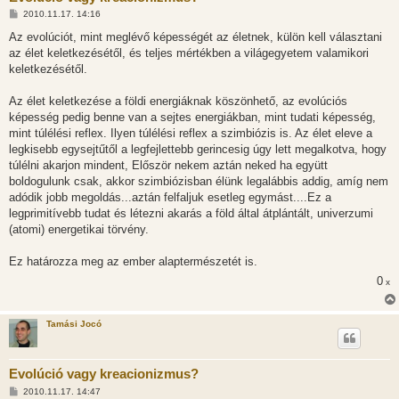
H
2010.11.17. 14:16
o
z
Az evolúciót, mint meglévő képességét az életnek, külön kell választani
z
az élet keletkezésétől, és teljes mértékben a világegyetem valamikori
á
s
keletkezésétől.
z
ó
l
Az élet keletkezése a földi energiáknak köszönhető, az evolúciós
á
képesség pedig benne van a sejtes energiákban, mint tudati képesség,
s
mint túlélési reflex. Ilyen túlélési reflex a szimbiózis is. Az élet eleve a
legkisebb egysejtűtől a legfejlettebb gerincesig úgy lett megalkotva, hogy
túlélni akarjon mindent, Először nekem aztán neked ha együtt
boldogulunk csak, akkor szimbiózisban élünk legalábbis addig, amíg nem
adódik jobb megoldás...aztán felfaljuk esetleg egymást....Ez a
legprimitívebb tudat és létezni akarás a föld által átplántált, univerzumi
(atomi) energetikai törvény.
Ez határozza meg az ember alaptermészetét is.
0
x
Tamási Jocó
Evolúció vagy kreacionizmus?
H
2010.11.17. 14:47