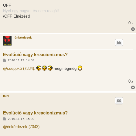
o
z
OFF
z
Nyel egy nagyot és nem reagál!
á
s
/OFF Elnézést!
z
0
ó
x
l
á
s
énkérdezek
Evolúció vagy kreacionizmus?
H
2010.11.17. 14:58
o
z
@cseppkő (7334):
mégmégmég
z
á
s
0
x
z
ó
l
á
fairi
s
Evolúció vagy kreacionizmus?
H
2010.11.17. 15:00
o
z
@énkérdezek (7343):
z
á