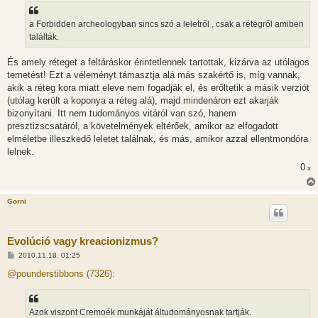
á
s
z
a Forbidden archeologyban sincs szó a leletről , csak a rétegről amiben
ó
l
találták.
á
s
És amely réteget a feltáráskor érintetlennek tartottak, kizárva az utólagos
temetést! Ezt a véleményt támasztja alá más szakértő is, míg vannak,
akik a réteg kora miatt eleve nem fogadják el, és erőltetik a másik verziót
(utólag került a koponya a réteg alá), majd mindenáron ezt akarják
bizonyítani. Itt nem tudományos vitáról van szó, hanem
presztizscsatáról, a követelmények eltérőek, amikor az elfogadott
elméletbe illeszkedő leletet találnak, és más, amikor azzal ellentmondóra
lelnek.
0
x
Gorni
Evolúció vagy kreacionizmus?
H
2010.11.18. 01:25
o
z
@pounderstibbons (7326):
z
á
s
z
Azok viszont Cremoék munkáját áltudományosnak tartják.
ó