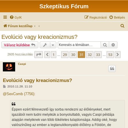
Szkeptikus Fórum
GyIK
Regisztráció
Belépés
K
Fórum kezdőlap
e
Evolúció vagy kreacionizmus?
r
Keresés
Részlet
Válasz küldése
e
s
Oldal:
31
/
53
1
29
30
31
32
33
53
Előző
Köv
2605 hozzászólás
…
…
é
Caspi
s
Evolúció vagy kreacionizmus?
H
2010.11.28. 11:10
o
z
@SexComb (7756):
z
á
s
z
Éppen ezért félrevezető így sorba rendezni az élőlényeket, mert
ó
l
igazából nem tudni melyikük a bonyolultabb, vagyis Caspi példája
á
alapján melyiknek van több tökéletes tulajdonsága. Addig oké, hogy
s
valószínűleg az ember a legtanulékonyabb élőlény a Földön, de