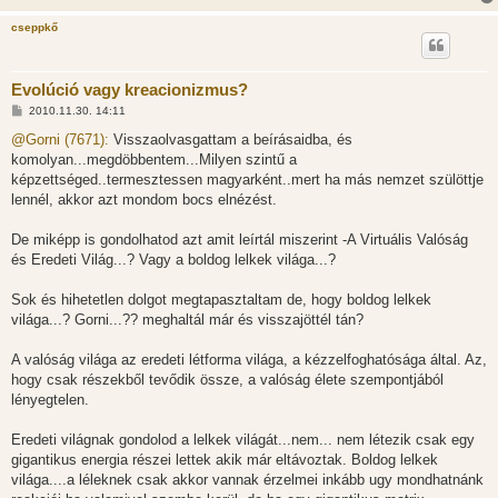
cseppkő
Evolúció vagy kreacionizmus?
H
2010.11.30. 14:11
o
z
@Gorni (7671):
Visszaolvasgattam a beírásaidba, és
z
komolyan...megdöbbentem...Milyen szintű a
á
s
képzettséged..termesztessen magyarként..mert ha más nemzet szülöttje
z
lennél, akkor azt mondom bocs elnézést.
ó
l
á
De miképp is gondolhatod azt amit leírtál miszerint -A Virtuális Valóság
s
és Eredeti Világ...? Vagy a boldog lelkek világa...?
Sok és hihetetlen dolgot megtapasztaltam de, hogy boldog lelkek
világa...? Gorni...?? meghaltál már és visszajöttél tán?
A valóság világa az eredeti létforma világa, a kézzelfoghatósága által. Az,
hogy csak részekből tevődik össze, a valóság élete szempontjából
lényegtelen.
Eredeti világnak gondolod a lelkek világát...nem... nem létezik csak egy
gigantikus energia részei lettek akik már eltávoztak. Boldog lelkek
világa....a léleknek csak akkor vannak érzelmei inkább ugy mondhatnánk