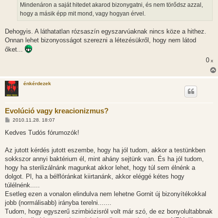
Mindenáron a saját hitedet akarod bizonygatni, és nem törődsz azzal,
hogy a másik épp mit mond, vagy hogyan érvel.
Dehogyis. A láthatatlan rózsaszín egyszarvúaknak nincs köze a hithez.
Onnan lehet bizonyosságot szerezni a létezésükről, hogy nem látod
őket...
0
x
énkérdezek
Evolúció vagy kreacionizmus?
H
2010.11.28. 18:07
o
z
Kedves Tudós fórumozók!
z
á
s
Az jutott kérdés jutott eszembe, hogy ha jól tudom, akkor a testünkben
z
sokkszor annyi baktérium él, mint ahány sejtünk van. És ha jól tudom,
ó
l
hogy ha sterilizálnánk magunkat akkor lehet, hogy túl sem élnénk a
á
dolgot. Pl, ha a bélflóránkat kiirtanánk, akkor eléggé kétes hogy
s
túlélnénk.....
Esetleg ezen a vonalon elindulva nem lehetne Gornit új bizonyítékokkal
jobb (normálisabb) irányba terelni.......
Tudom, hogy egyszerű szimbiózisról volt már szó, de ez bonyolultabbnak