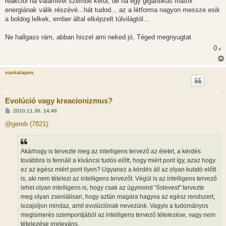
reakciói ha valamivel szembe kerül, de ha egy gigantikus matrix
energiának válik részévé...hát tudod... az a létforma nagyon messze esik
a boldog lelkek, ember által elképzelt túlvilágtól...
Ne hallgass rám, abban hiszel ami neked jó, Téged megnyugtat
0
x
vaskalapos
Evolúció vagy kreacionizmus?
H
2010.11.30. 14:48
o
z
@gereb (7821):
z
á
s
z
Akárhogy is tervezte meg az intelligens tervező az életet, a kérdés
ó
l
továbbra is fennáll a kíváncsi tudós előtt, hogy miért pont így, azaz hogy
á
ez az egész miért pont ilyen? Ugyanez a kérdés áll az olyan kutató előtt
s
is, aki nem tételezi az intelligens tervezőt. Végül is az intelligens tervező
lehet olyan intelligens is, hogy csak az úgymond "őslevest" tervezte
meg olyan zseniálisan, hogy aztán magára hagyva az egész rendszert,
lezajoljon mindaz, amit evolúciónak nevezünk. Vagyis a tudományos
megismerés szempontjából az intelligens tervező tételezése, vagy nem
tételezése irreleváns.