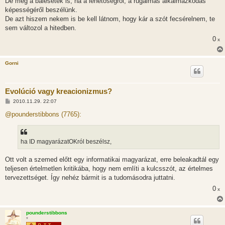
De még a balesetek is, ha a lehetőségről, a rugalmas alkalmazkodás
képességéről beszélünk.
De azt hiszem nekem is be kell látnom, hogy kár a szót fecsérelnem, te
sem változol a hitedben.
0
x
Gorni
Evolúció vagy kreacionizmus?
H
2010.11.29. 22:07
o
z
@pounderstibbons (7765):
z
á
s
z
ha ID magyarázatOKról beszélsz,
ó
l
á
Ott volt a szemed előtt egy informatikai magyarázat, erre beleakadtál egy
s
teljesen értelmetlen kritikába, hogy nem említi a kulcsszót, az értelmes
tervezettséget. Így nehéz bármit is a tudomásodra juttatni.
0
x
pounderstibbons
*