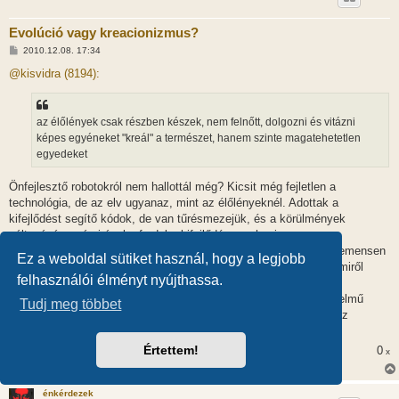
Evolúció vagy kreacionizmus?
H
2010.12.08. 17:34
o
z
@kisvidra (8194):
z
á
s
z
az élőlények csak részben készek, nem felnőtt, dolgozni és vitázni
ó
l
képes egyéneket "kreál" a természet, hanem szinte magatehetetlen
á
egyedeket
s
Önfejlesztő robotokról nem hallottál még? Kicsit még fejletlen a
technológia, de az elv ugyanaz, mint az élőlényeknél. Adottak a
kifejlődést segítő kódok, de van tűrésmezejük, és a körülmények
változására más irányba fordul a kifejlődés mechanizmusa.
Milyen kreacionista írással barátkoztál már meg, hogy ilyen vehemensen
Ez a weboldal sütiket használ, hogy a legjobb
kritizálod őket, egy kalap alá véve az összeset? Tudod, ha valamiről
felhasználói élményt nyújthassa.
véleményt mondunk, illik egy kicsit bele is olvasni a témába.
Gyakorlatilag létezik legalább 4-5 igen eltérő mélységű és terjedelmű
Tudj meg többet
kreacionista elmélet, ami az élőlényekkel foglalkozik. Mit ismersz
közülük?
Értettem!
0
x
énkérdezek