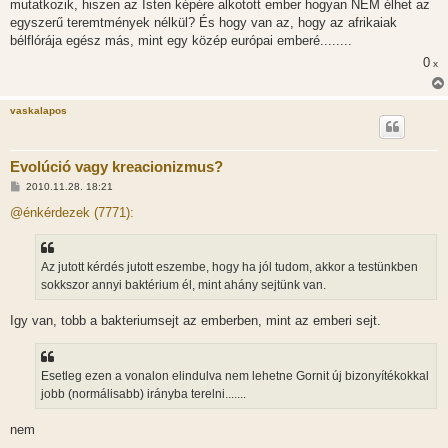
mutatkozik, hiszen az Isten képére alkotott ember hogyan NEM élhet az
egyszerű teremtmények nélkül? És hogy van az, hogy az afrikaiak
bélflórája egész más, mint egy közép európai emberé........
0
x
vaskalapos
Evolúció vagy kreacionizmus?
H
2010.11.28. 18:21
o
z
@énkérdezek (7771):
z
á
s
z
Az jutott kérdés jutott eszembe, hogy ha jól tudom, akkor a testünkben
ó
l
sokkszor annyi baktérium él, mint ahány sejtünk van.
á
s
Igy van, tobb a bakteriumsejt az emberben, mint az emberi sejt.
Esetleg ezen a vonalon elindulva nem lehetne Gornit új bizonyítékokkal
jobb (normálisabb) irányba terelni.......
nem