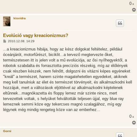
0
x
kisvidra
Evolúció vagy kreacionizmus?
H
2010.12.08. 14:29
o
z
...a kreacionizmus hibája, hogy az kész dolgokat feltételez, például
z
óceánjárót, motorfűrészt, biciklit...a tervező megtervezte őket,
á
s
természetesen itt is jelen volt a mű evolúciója, az ősi nyílhegyektől, a
z
robotok szabdalta és forrasztotta precíziós részekig, míg az élőlények
ó
l
csak részben készek, nem felnőtt, dolgozni és vitázni képes egyéneket
á
"kreál" a természet, hanem szinte magatehetetlen egyedeket, akiknek
s
meg kell tanulniuk az élet és természet törvényeit, és alkalmazkodni kell
hozzájuk, mert a változások eljöttével az alkalmazkodni képtelenek
eltűnnek...magnókazetta és floppy lemez már szinte nincs, mert
tervezettek voltak, s helyüket felváltották teljesen újjal, egy blue ray
lemeznek semmi köze egy tekercses magnó szalagjához, míg egy
légynek még mindig rengeteg köze van az emberhez...
0
x
Gorni