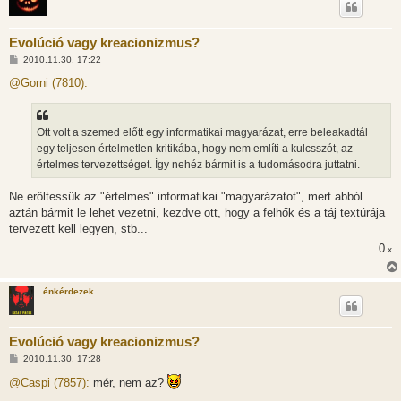
Evolúció vagy kreacionizmus?
H
2010.11.30. 17:22
o
z
@Gorni (7810):
z
á
s
z
Ott volt a szemed előtt egy informatikai magyarázat, erre beleakadtál
ó
l
egy teljesen értelmetlen kritikába, hogy nem említi a kulcsszót, az
á
értelmes tervezettséget. Így nehéz bármit is a tudomásodra juttatni.
s
Ne erőltessük az "értelmes" informatikai "magyarázatot", mert abból
aztán bármit le lehet vezetni, kezdve ott, hogy a felhők és a táj textúrája
tervezett kell legyen, stb...
0
x
énkérdezek
Evolúció vagy kreacionizmus?
H
2010.11.30. 17:28
o
z
@Caspi (7857):
mér, nem az?
z
á