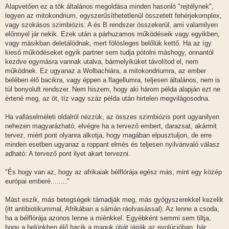
Alapvetően ez a tök általános megoldása minden hasonló "rejtélynek",
legyen az mitokondrium, egyszerűsíthetetlenül összetett fehérjekomplex,
vagy szokásos szimbiózis: A és B rendszer összekerül, ami valamilyen
előnnyel jár nekik. Ezek után a párhuzamos működéseik vagy egyikben,
vagy másikban deletálódnak, mert fölösleges belőlük kettő. Ha az így
kieső működéseket egyik partner sem tudja pótolni máshogy, onnantól
kezdve egymásra vannak utalva, bármelyiküket távolítod el, nem
működnek. Ez ugyanaz a Wolbachiára, a mitokondriumra, az ember
belében élő bacikra, vagy éppen a flagellumra, teljesen általános, nem is
túl bonyolult rendszer. Nem hiszem, hogy aki három példa alapján ezt ne
értené meg, az öt, tíz vagy száz példa után hirtelen megvilágosodna.
Ha valláselméleti oldalról nézzük, az összes szimbiózis pont ugyanilyen
nehezen magyarázható, elvégre ha a tervező embert, darazsat, akármit
tervez, miért pont olyanra alkotja, hogy magában elpusztuljon, de erre
minden esetben ugyanaz a roppant elmés és teljesen nyilvánvaló válasz
adható: A tervező pont ilyet akart tervezni.
"És hogy van az, hogy az afrikaiak bélflórája egész más, mint egy közép
európai emberé........"
Mást eszik, más betegségek támadják meg, más gyógyszerekkel kezelik
(itt antibiotikummal, Afrikában a sámán ráolvasással). Az lenne a csoda,
ha a bélflórája azonos lenne a miénkkel. Egyébként semmi sem tiltja,
hogy a belünkben élő bacik a maguk útját járják az evolúcióban, bár