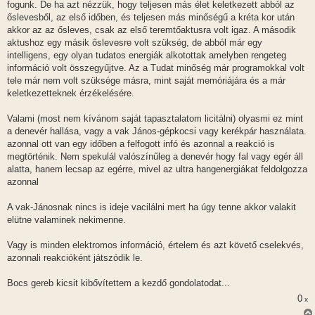
fogunk. De ha azt nézzük, hogy teljesen más élet keletkezett abból az
őslevesből, az első időben, és teljesen más minőségű a kréta kor után
akkor az az ősleves, csak az első teremtőaktusra volt igaz. A második
aktushoz egy másik őslevesre volt szükség, de abból már egy
intelligens, egy olyan tudatos energiák alkotottak amelyben rengeteg
információ volt összegyűjtve. Az a Tudat minőség már programokkal volt
tele már nem volt szüksége másra, mint saját memóriájára és a már
keletkezetteknek érzékelésére.
Valami (most nem kívánom saját tapasztalatom licitálni) olyasmi ez mint
a denevér hallása, vagy a vak János-gépkocsi vagy kerékpár használata.
azonnal ott van egy időben a felfogott infó és azonnal a reakció is
megtörténik. Nem spekulál valószínűleg a denevér hogy fal vagy egér áll
alatta, hanem lecsap az egérre, mivel az ultra hangenergiákat feldolgozza
azonnal
A vak-Jánosnak nincs is ideje vacilálni mert ha úgy tenne akkor valakit
elütne valaminek nekimenne.
Vagy is minden elektromos információ, értelem és azt követő cselekvés,
azonnali reakcióként játszódik le.
Bocs gereb kicsit kibővítettem a kezdő gondolatodat...
0
x