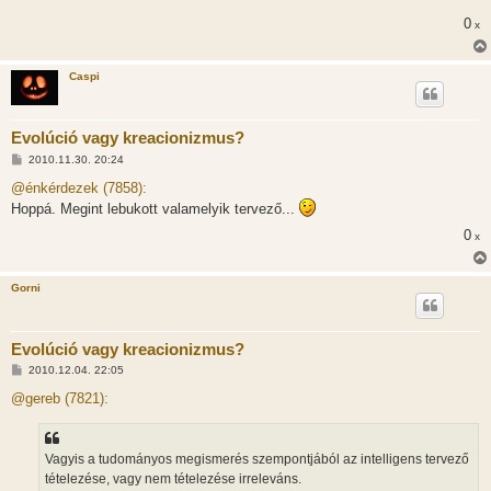
s
0
x
z
ó
l
á
Caspi
s
Evolúció vagy kreacionizmus?
H
2010.11.30. 20:24
o
z
@énkérdezek (7858):
z
Hoppá. Megint lebukott valamelyik tervező...
á
s
0
x
z
ó
l
á
Gorni
s
Evolúció vagy kreacionizmus?
H
2010.12.04. 22:05
o
z
@gereb (7821):
z
á
s
z
Vagyis a tudományos megismerés szempontjából az intelligens tervező
ó
l
tételezése, vagy nem tételezése irreleváns.
á