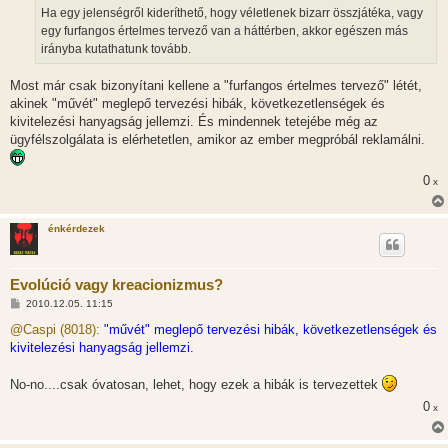
z
Ha egy jelenségről kideríthető, hogy véletlenek bizarr összjátéka, vagy
ó
l
egy furfangos értelmes tervező van a háttérben, akkor egészen más
á
irányba kutathatunk tovább.
s
Most már csak bizonyítani kellene a "furfangos értelmes tervező" létét,
akinek "művét" meglepő tervezési hibák, következetlenségek és
kivitelezési hanyagság jellemzi. És mindennek tetejébe még az
ügyfélszolgálata is elérhetetlen, amikor az ember megpróbál reklamálni.
0
x
énkérdezek
Evolúció vagy kreacionizmus?
H
2010.12.05. 11:15
o
z
@Caspi (8018):
"művét" meglepő tervezési hibák, következetlenségek és
z
kivitelezési hanyagság jellemzi.
á
s
z
No-no....csak óvatosan, lehet, hogy ezek a hibák is tervezettek
ó
l
0
x
á
s