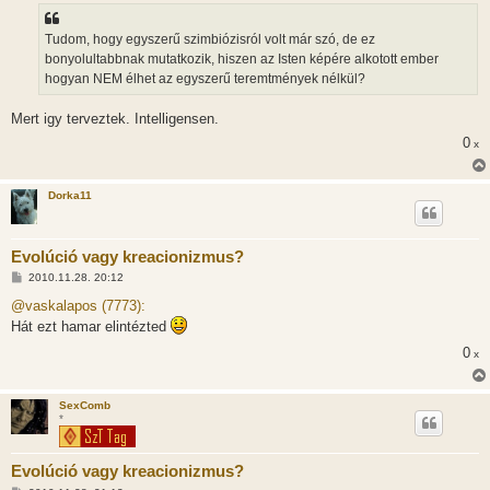
Tudom, hogy egyszerű szimbiózisról volt már szó, de ez
bonyolultabbnak mutatkozik, hiszen az Isten képére alkotott ember
hogyan NEM élhet az egyszerű teremtmények nélkül?
Mert igy terveztek. Intelligensen.
0
x
Dorka11
Evolúció vagy kreacionizmus?
H
2010.11.28. 20:12
o
z
@vaskalapos (7773):
z
Hát ezt hamar elintézted
á
s
0
x
z
ó
l
á
SexComb
s
*
Evolúció vagy kreacionizmus?