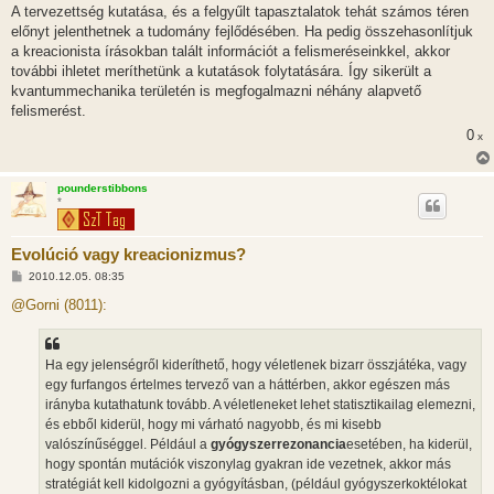
A tervezettség kutatása, és a felgyűlt tapasztalatok tehát számos téren
előnyt jelenthetnek a tudomány fejlődésében. Ha pedig összehasonlítjuk
a kreacionista írásokban talált információt a felismeréseinkkel, akkor
további ihletet meríthetünk a kutatások folytatására. Így sikerült a
kvantummechanika területén is megfogalmazni néhány alapvető
felismerést.
0
x
pounderstibbons
*
Evolúció vagy kreacionizmus?
H
2010.12.05. 08:35
o
z
@Gorni (8011):
z
á
s
z
Ha egy jelenségről kideríthető, hogy véletlenek bizarr összjátéka, vagy
ó
l
egy furfangos értelmes tervező van a háttérben, akkor egészen más
á
irányba kutathatunk tovább. A véletleneket lehet statisztikailag elemezni,
s
és ebből kiderül, hogy mi várható nagyobb, és mi kisebb
valószínűséggel. Például a
gyógyszerrezonancia
esetében, ha kiderül,
hogy spontán mutációk viszonylag gyakran ide vezetnek, akkor más
stratégiát kell kidolgozni a gyógyításban, (például gyógyszerkoktélokat