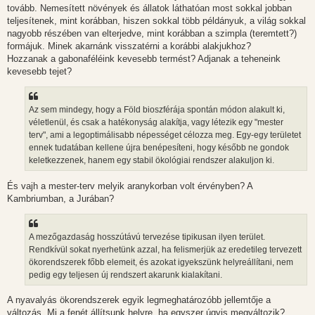
tovább. Nemesített növények és állatok láthatóan most sokkal jobban
teljesítenek, mint korábban, hiszen sokkal több példányuk, a világ sokkal
nagyobb részében van elterjedve, mint korábban a szimpla (teremtett?)
formájuk. Minek akarnánk visszatérni a korábbi alakjukhoz?
Hozzanak a gabonaféléink kevesebb termést? Adjanak a teheneink
kevesebb tejet?
Az sem mindegy, hogy a Föld bioszférája spontán módon alakult ki,
véletlenül, és csak a hatékonyság alakítja, vagy létezik egy "mester
terv", ami a legoptimálisabb népességet célozza meg. Egy-egy területet
ennek tudatában kellene újra benépesíteni, hogy később ne gondok
keletkezzenek, hanem egy stabil ökológiai rendszer alakuljon ki.
És vajh a mester-terv melyik aranykorban volt érvényben? A
Kambriumban, a Jurában?
A mezőgazdaság hosszútávú tervezése tipikusan ilyen terület.
Rendkívül sokat nyerhetünk azzal, ha felismerjük az eredetileg tervezett
ökorendszerek főbb elemeit, és azokat igyekszünk helyreállítani, nem
pedig egy teljesen új rendszert akarunk kialakítani.
A nyavalyás ökorendszerek egyik legmeghatározóbb jellemtője a
változás. Mi a fenét állítsunk helyre, ha egyszer úgyis megváltozik?