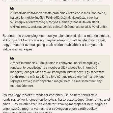
A klimatikus változások okozta problémák kezelése is más úton halad,
ha véletlennek tekintjük a Föld időjárásának alakulását, vagy ha
felismerjük a tervezettség bizonyos elemeit (a hosszútávon stabil,
ciklikus rendszerek nagyon kis valószínűséggel alakultak ki véletlenül).
Szerintem is viszonylag kicsi eséllyel alakulnak ki, de ha már kialakultak,
akkor viszont baromi sokáig megmaradnak. Emiatt tényleg úgy tűnhet,
hogy tervezték azokat, pedig csak sokkal stabilabbak a környezetük
változásaihoz képest.
A rejtett információk utáni kutatás is könnyebb, ha felismerjük egy
rendszer tervezettségét, és megbecsüljük a beépített információ
mértékét, jellegét. Más szóval, könnyebb feltérképezni egy
tervezett
rendszert
, ha már rájöttünk a terv néhány részletére (mint ahogy egy
rejtélyes szöveg is könnyebben megfejthető, ha már ismert néhány
mondat értelme).
Így van, egy tervezett rendszer esetében. De ha nem tervezett a
rendszer, akkor kifejezetten félrevisz, ha tervezettséget látunk ott is, ahol
nincs. Egy véletlenszerűen előállított szöveg megfejtését nem segíti az
angol-szótár, még ha vannak is a szövegben olyan szótöredékek,