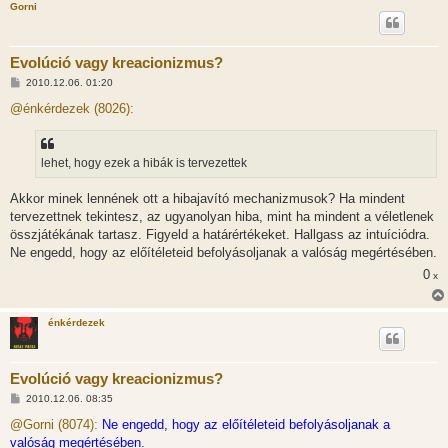
Gorni
Evolúció vagy kreacionizmus?
H
2010.12.06. 01:20
o
z
@énkérdezek (8026):
z
á
s
z
lehet, hogy ezek a hibák is tervezettek
ó
l
á
Akkor minek lennének ott a hibajavító mechanizmusok? Ha mindent
s
tervezettnek tekintesz, az ugyanolyan hiba, mint ha mindent a véletlenek
összjátékának tartasz. Figyeld a határértékeket. Hallgass az intuíciódra.
Ne engedd, hogy az előítéleteid befolyásoljanak a valóság megértésében.
0
x
énkérdezek
Evolúció vagy kreacionizmus?
H
2010.12.06. 08:35
o
z
@Gorni (8074):
Ne engedd, hogy az előítéleteid befolyásoljanak a
z
valóság megértésében.
á