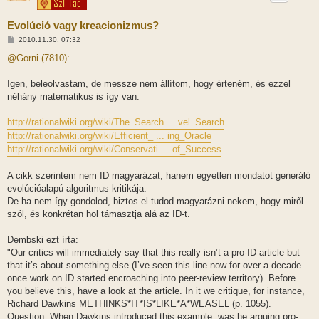
Evolúció vagy kreacionizmus?
H
2010.11.30. 07:32
o
z
@Gorni (7810):
z
á
s
Igen, beleolvastam, de messze nem állítom, hogy érteném, és ezzel
z
néhány matematikus is így van.
ó
l
á
http://rationalwiki.org/wiki/The_Search ... vel_Search
s
http://rationalwiki.org/wiki/Efficient_ ... ing_Oracle
http://rationalwiki.org/wiki/Conservati ... of_Success
A cikk szerintem nem ID magyarázat, hanem egyetlen mondatot generáló
evolúcióalapú algoritmus kritikája.
De ha nem így gondolod, biztos el tudod magyarázni nekem, hogy miről
szól, és konkrétan hol támasztja alá az ID-t.
Dembski ezt írta:
"Our critics will immediately say that this really isn’t a pro-ID article but
that it’s about something else (I’ve seen this line now for over a decade
once work on ID started encroaching into peer-review territory). Before
you believe this, have a look at the article. In it we critique, for instance,
Richard Dawkins METHINKS*IT*IS*LIKE*A*WEASEL (p. 1055).
Question: When Dawkins introduced this example, was he arguing pro-