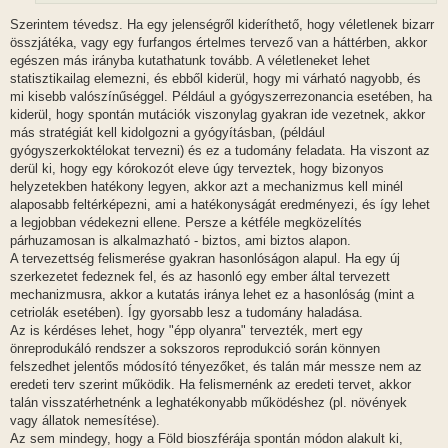
s
Szerintem tévedsz. Ha egy jelenségről kideríthető, hogy véletlenek bizarr
összjátéka, vagy egy furfangos értelmes tervező van a háttérben, akkor
egészen más irányba kutathatunk tovább. A véletleneket lehet
statisztikailag elemezni, és ebből kiderül, hogy mi várható nagyobb, és
mi kisebb valószínűséggel. Például a gyógyszerrezonancia esetében, ha
kiderül, hogy spontán mutációk viszonylag gyakran ide vezetnek, akkor
más stratégiát kell kidolgozni a gyógyításban, (például
gyógyszerkoktélokat tervezni) és ez a tudomány feladata. Ha viszont az
derül ki, hogy egy kórokozót eleve úgy terveztek, hogy bizonyos
helyzetekben hatékony legyen, akkor azt a mechanizmus kell minél
alaposabb feltérképezni, ami a hatékonyságát eredményezi, és így lehet
a legjobban védekezni ellene. Persze a kétféle megközelítés
párhuzamosan is alkalmazható - biztos, ami biztos alapon.
A tervezettség felismerése gyakran hasonlóságon alapul. Ha egy új
szerkezetet fedeznek fel, és az hasonló egy ember által tervezett
mechanizmusra, akkor a kutatás iránya lehet ez a hasonlóság (mint a
cetriolák esetében). Így gyorsabb lesz a tudomány haladása.
Az is kérdéses lehet, hogy "épp olyanra" tervezték, mert egy
önreprodukáló rendszer a sokszoros reprodukció során könnyen
felszedhet jelentős módosító tényezőket, és talán már messze nem az
eredeti terv szerint működik. Ha felismernénk az eredeti tervet, akkor
talán visszatérhetnénk a leghatékonyabb működéshez (pl. növények
vagy állatok nemesítése).
Az sem mindegy, hogy a Föld bioszférája spontán módon alakult ki,