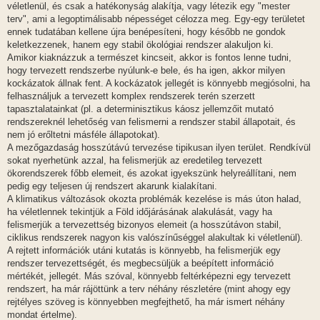
véletlenül, és csak a hatékonyság alakítja, vagy létezik egy "mester
terv", ami a legoptimálisabb népességet célozza meg. Egy-egy területet
ennek tudatában kellene újra benépesíteni, hogy később ne gondok
keletkezzenek, hanem egy stabil ökológiai rendszer alakuljon ki.
Amikor kiaknázzuk a természet kincseit, akkor is fontos lenne tudni,
hogy tervezett rendszerbe nyúlunk-e bele, és ha igen, akkor milyen
kockázatok állnak fent. A kockázatok jellegét is könnyebb megjósolni, ha
felhasználjuk a tervezett komplex rendszerek terén szerzett
tapasztalatainkat (pl. a determinisztikus káosz jellemzőit mutató
rendszereknél lehetőség van felismerni a rendszer stabil állapotait, és
nem jó erőltetni másféle állapotokat).
A mezőgazdaság hosszútávú tervezése tipikusan ilyen terület. Rendkívül
sokat nyerhetünk azzal, ha felismerjük az eredetileg tervezett
ökorendszerek főbb elemeit, és azokat igyekszünk helyreállítani, nem
pedig egy teljesen új rendszert akarunk kialakítani.
A klimatikus változások okozta problémák kezelése is más úton halad,
ha véletlennek tekintjük a Föld időjárásának alakulását, vagy ha
felismerjük a tervezettség bizonyos elemeit (a hosszútávon stabil,
ciklikus rendszerek nagyon kis valószínűséggel alakultak ki véletlenül).
A rejtett információk utáni kutatás is könnyebb, ha felismerjük egy
rendszer tervezettségét, és megbecsüljük a beépített információ
mértékét, jellegét. Más szóval, könnyebb feltérképezni egy tervezett
rendszert, ha már rájöttünk a terv néhány részletére (mint ahogy egy
rejtélyes szöveg is könnyebben megfejthető, ha már ismert néhány
mondat értelme).