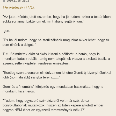
H
2010.11.28. 21:13
o
z
@énkérdezek (7771):
z
á
s
"Az jutott kérdés jutott eszembe, hogy ha jól tudom, akkor a testünkben
z
sokkszor annyi baktérium él, mint ahány sejtünk van."
ó
l
á
Igen.
s
"És ha jól tudom, hogy ha sterilizálnánk magunkat akkor lehet, hogy túl
sem élnénk a dolgot. "
Tuti. Bélműtétek előtt szokás kiirtani a bélflórát, a hatás, hogy is
mondjam katasztrofális, amíg nem települnek vissza a szokott bacik, a
szerencsétlen képtelen rendesen emészteni.
"Esetleg ezen a vonalon elindulva nem lehetne Gornit új bizonyítékokkal
jobb (normálisabb) irányba terelni......."
Gorni és a "normális" kifejezés egy mondatban használata, hogy is
mondjam, kicsit erős.
"Tudom, hogy egyszerű szimbiózisról volt már szó, de ez
bonyolultabbnak mutatkozik, hiszen az Isten képére alkotott ember
hogyan NEM élhet az egyszerű teremtmények nélkül?"