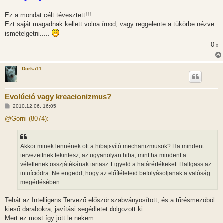
s
z
Ez a mondat célt tévesztett!!!
ó
l
Ezt saját magadnak kellett volna írnod, vagy reggelente a tükörbe nézve
á
ismételgetni.....
s
0
x
Dorka11
Evolúció vagy kreacionizmus?
H
2010.12.06. 16:05
o
z
@Gorni (8074):
z
á
s
z
Akkor minek lennének ott a hibajavító mechanizmusok? Ha mindent
ó
l
tervezettnek tekintesz, az ugyanolyan hiba, mint ha mindent a
á
véletlenek összjátékának tartasz. Figyeld a határértékeket. Hallgass az
s
intuíciódra. Ne engedd, hogy az előítéleteid befolyásoljanak a valóság
megértésében.
Tehát az Intelligens Tervező először szabványosított, és a tűrésmezöböl
kieső darabokra, javítási segédletet dolgozott ki.
Mert ez most így jött le nekem.