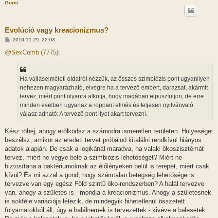
Gorni
Evolúció vagy kreacionizmus?
H
2010.11.29. 22:03
o
z
@SexComb (7775):
z
á
s
z
Ha valláselméleti oldalról nézzük, az összes szimbiózis pont ugyanilyen
ó
l
nehezen magyarázható, elvégre ha a tervező embert, darazsat, akármit
á
tervez, miért pont olyanra alkotja, hogy magában elpusztuljon, de erre
s
minden esetben ugyanaz a roppant elmés és teljesen nyilvánvaló
válasz adható: A tervező pont ilyet akart tervezni.
Kész röhej, ahogy erőlködsz a számodra ismeretlen területen. Hülyeséget
beszélsz, amikor az eredeti tervet próbálod kitalálni rendkívül hiányos
adatok alapján. De csak a logikánál maradva, ha valaki ökoszisztémát
tervez, miért ne vegye bele a szimbiózis lehetőségét? Miért ne
biztosítana a baktériumoknak az élőlényeken belül is terepet, miért csak
kívül? És mi azzal a gond, hogy számtalan betegség lehetősége is
tervezve van egy egész Föld szintű öko-rendszerben? A halál tervezve
van, ahogy a születés is - mondja a kreacionizmus. Ahogy a születésnek
is sokféle variációja létezik, de mindegyik hihetetlenül összetett
folyamatokból áll, úgy a halálnemek is tervezettek - kivéve a balesetek.