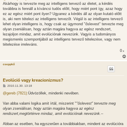
z
Akárhogy is tervezte meg az intelligens tervező az életet, a kérdés
á
s
továbbra is fennáll a kíváncsi tudós előtt, hogy miért pont így, azaz hogy
z
ez az egész miért pont ilyen? Ugyanez a kérdés áll az olyan kutató előtt
ó
l
is, aki nem tételezi az intelligens tervezőt. Végül is az intelligens tervező
á
lehet olyan intelligens is, hogy csak az úgymond "őslevest" tervezte meg
s
olyan zseniálisan, hogy aztán magára hagyva az egész rendszert,
lezajoljon mindaz, amit evolúciónak nevezünk. Vagyis a tudományos
megismerés szempontjából az intelligens tervező tételezése, vagy nem
tételezése irreleváns.
0
x
cseppkő
Evolúció vagy kreacionizmus?
H
2010.11.30. 13:18
o
z
@gereb (7821):
Üdvözöllek, mindenki nevében.
z
á
s
Van abba valami logika amit írtál, miszerint "
"őslevest" tervezte meg
z
olyan zseniálisan, hogy aztán magára hagyva az egész
ó
l
rendszert,megtörténve mindaz, amit evolúciónak nevezünk.
--
á
s
Abban az esetben, ha egyszerűen a továbbiakban, mindent az evolúcióra