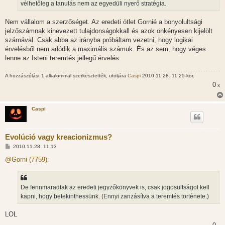
vélhetőleg a tanulás nem az egyedüli nyerő stratégia.
Nem vállalom a szerzőséget. Az eredeti ötlet Gornié a bonyolultsági
jelzőszámnak kinevezett tulajdonságokkall és azok önkényesen kijelölt
számával. Csak abba az irányba próbáltam vezetni, hogy logikai
érvelésből nem adódik a maximális számuk. És az sem, hogy véges
lenne az Isteni teremtés jellegű érvelés.
A hozzászólást 1 alkalommal szerkesztették, utoljára
Caspi
2010.11.28. 11:25-kor.
0
x
Caspi
Evolúció vagy kreacionizmus?
H
2010.11.28. 11:13
o
z
@Gorni (7759):
z
á
s
z
De fennmaradtak az eredeti jegyzőkönyvek is, csak jogosultságot kell
ó
l
kapni, hogy betekinthessünk. (Ennyi zanzásítva a teremtés története.)
á
s
LOL