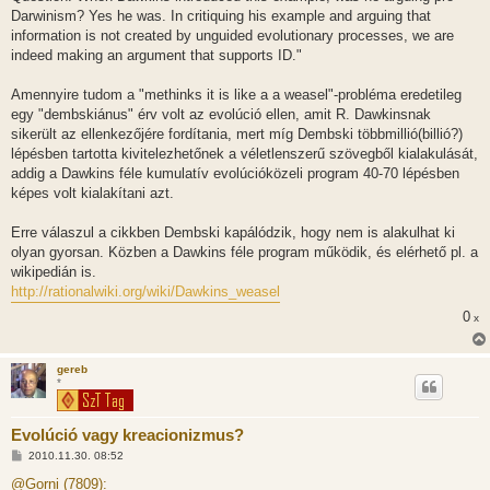
Darwinism? Yes he was. In critiquing his example and arguing that
information is not created by unguided evolutionary processes, we are
indeed making an argument that supports ID."
Amennyire tudom a "methinks it is like a a weasel"-probléma eredetileg
egy "dembskiánus" érv volt az evolúció ellen, amit R. Dawkinsnak
sikerült az ellenkezőjére fordítania, mert míg Dembski többmillió(billió?)
lépésben tartotta kivitelezhetőnek a véletlenszerű szövegből kialakulását,
addig a Dawkins féle kumulatív evolúcióközeli program 40-70 lépésben
képes volt kialakítani azt.
Erre válaszul a cikkben Dembski kapálódzik, hogy nem is alakulhat ki
olyan gyorsan. Közben a Dawkins féle program működik, és elérhető pl. a
wikipedián is.
http://rationalwiki.org/wiki/Dawkins_weasel
0
x
gereb
*
Evolúció vagy kreacionizmus?
H
2010.11.30. 08:52
o
z
@Gorni (7809):