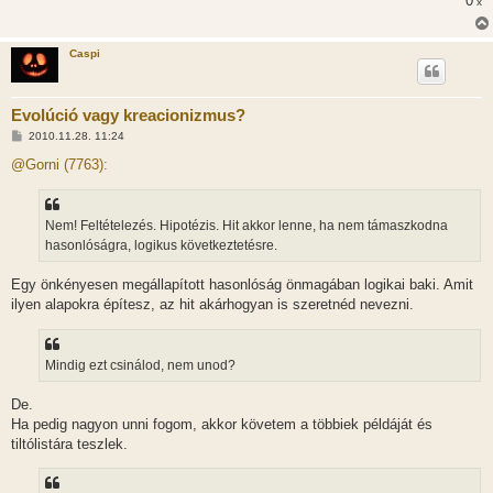
0
x
Caspi
Evolúció vagy kreacionizmus?
H
2010.11.28. 11:24
o
z
@Gorni (7763):
z
á
s
z
Nem! Feltételezés. Hipotézis. Hit akkor lenne, ha nem támaszkodna
ó
l
hasonlóságra, logikus következtetésre.
á
s
Egy önkényesen megállapított hasonlóság önmagában logikai baki. Amit
ilyen alapokra építesz, az hit akárhogyan is szeretnéd nevezni.
Mindig ezt csinálod, nem unod?
De.
Ha pedig nagyon unni fogom, akkor követem a többiek példáját és
tiltólistára teszlek.