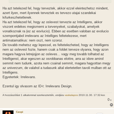
Ha azt tetelezed fel, hogy terveztek, akkor ezzel eleintezhetsz mindent,
azert ilyen, mert ilyennek terveztek es tervezo utajai szandekai
kifurkeszhetetlenek.
Ha azt tetelezed fel, hogy az oslevest tervezte az Intelligens, akkor
viszont erdekes megismerni a torvenyeket, szabalyokat, amelyek
vonatkoznak ra (ez az eovlucio). Ebben az esetben valoban az evolucio
szempontjabol irrelevans az Intelliges feltetelezese, mert
antimatamatikus: nem oszt, nem szoroz.
De tovabb mehetsz egy lepessel, es feltetelezheted, hogy az Intelligens
nem az oslevest fozte, hanem csak a foldet terveze olyanra, hogy azon
magara hagyva letrejojjon az osleves... vagy meg tovabb tolhatod az
Intelligenst, akar egeszen az osrobbanas elottre, arra az idore amirol
semmit nem tudunk, azota nem csainal semmit, magara hagyottan megy
az univerzum, de valahol a tudasunk altal elertetetlen tavoli mulban ott az
Intelligens.
Egyetertek: Irrelevans.
Ezentul igy olvasom az ID-t: Irrelevans Design.
A hozzászólást 1 alkalommal szerkesztették, utoljára
vaskalapos
2010.11.30. 17:32-kor.
0
x
Caspi