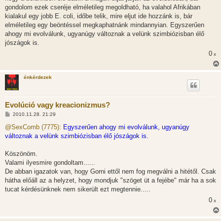
gondolom ezek cseréje elméletileg megoldható, ha valahol Afrikában
kialakul egy jobb E. coli, időbe telik, mire eljut ide hozzánk is, bár
elméletileg egy beöntéssel megkaphatnánk mindannyian. Egyszerűen
ahogy mi evolválunk, ugyanúgy változnak a velünk szimbiózisban élő
jószágok is.
0
x
énkérdezek
Evolúció vagy kreacionizmus?
H
2010.11.28. 21:29
o
z
@SexComb (7775):
Egyszerűen ahogy mi evolválunk, ugyanúgy
z
változnak a velünk szimbiózisban élő jószágok is.
á
s
z
Köszönöm.
ó
l
Valami ilyesmire gondoltam......
á
De abban igazatok van, hogy Gorni ettől nem fog megválni a hitétől. Csak
s
hátha előáll az a helyzet, hogy mondjuk "szöget üt a fejébe" már ha a sok
tucat kérdésünknek nem sikerült ezt megtennie.....
0
x