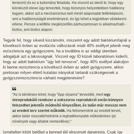
tervezni) és ez a tudomány feladata. Ha viszont az derül ki, hogy egy
kórokozót eleve úgy terveztek, hogy bizonyos helyzetekben hatékony
legyen, akkor azt a mechanizmus kell minél alaposabb feltérképezni,
ami a hatékonyságát eredményezi, és így lehet a legjobban védekezni
ellene. Persze a kétféle megközelítés párhuzamosan is alkalmazható -
biztos, ami biztos alapon.
Tegyük fel, hogy sikerül kiszámolni, miszerint egy adott baktériumfajnál a
következő évben az evolúciós változások miatt 40% eséllyel jelenik meg
rezisztencia egy gyógyszerre, ha a továbbra is az eddigi ütemben
adogatjuk azt a lakosságnak. Viszont egy ID közeli laboratórium kideríti,
hogy az adott baktérium "úgy lett tervezve", hogy 40% eséllyel alakuljon
ki benne rezisztencia a következő évben az adott gyógyszerre, akkor
pontosan milyen eltérő kutatási irányokat tartanál szükségesnek a
gyógyszerrezisztencia
várható megjelenésére?
"Az is kérdéses lehet, hogy "épp olyanra" tervezték, mert
egy
önreprodukáló rendszer a sokszoros reprodukció során könnyen
felszedhet jelentős módosító tényezőket, és talán már messze nem
az eredeti terv szerint működik.
Ha felismernénk az eredeti tervet,
akkor talán visszatérhetnénk a leghatékonyabb működéshez (pl.
növények vagy állatok nemesítése)."
Ismételten kitört belőled a benned élő elnyomott darwinista. Csak így