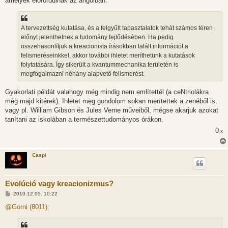
amelyek előfordulnak az angolban.
A tervezettség kutatása, és a felgyűlt tapasztalatok tehát számos téren
előnyt jelenthetnek a tudomány fejlődésében. Ha pedig
összehasonlítjuk a kreacionista írásokban talált információt a
felismeréseinkkel, akkor további ihletet meríthetünk a kutatások
folytatására. Így sikerült a kvantummechanika területén is
megfogalmazni néhány alapvető felismerést.
Gyakorlati példát valahogy még mindig nem említettél (a ceNtriolákra
még majd kitérek). Ihletet meg gondolom sokan merítettek a zenéből is,
vagy pl. William Gibson és Jules Verne műveiből, mégse akarjuk azokat
tanítani az iskolában a természettudományos órákon.
0
x
Caspi
Evolúció vagy kreacionizmus?
H
2010.12.05. 10:22
o
z
@Gorni (8011):
z
á
s