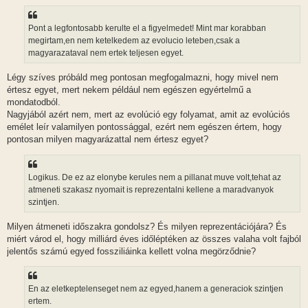
á
s
z
Pont a legfontosabb kerulte el a figyelmedet! Mint mar korabban
ó
l
megirtam,en nem ketelkedem az evolucio leteben,csak a
á
magyarazataval nem ertek teljesen egyet.
s
Légy szíves próbáld meg pontosan megfogalmazni, hogy mivel nem
értesz egyet, mert nekem például nem egészen egyértelmű a
mondatodból.
Nagyjából azért nem, mert az evolúció egy folyamat, amit az evolúciós
emélet leír valamilyen pontossággal, ezért nem egészen értem, hogy
pontosan milyen magyarázattal nem értesz egyet?
Logikus. De ez az elonybe kerules nem a pillanat muve volt,tehat az
atmeneti szakasz nyomait is reprezentalni kellene a maradvanyok
szintjen.
Milyen átmeneti időszakra gondolsz? És milyen reprezentációjára? És
miért várod el, hogy milliárd éves időléptéken az összes valaha volt fajból
jelentős számú egyed fossziliáinka kellett volna megörződnie?
En az eletkeptelenseget nem az egyed,hanem a generaciok szintjen
ertem.