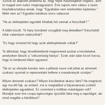
Szóval az alapvető probléma az, hogy teljes hülyeségeket írogatsz, amit
te magad sem tudsz megmagyarázni. Erre sajnos nem válasz a nyers
kinyilatkoztatása annak, hogy "Egyaltalan nem ertelmetlen kijelentes."
Miért nem az? Egyetlen kérdésre sincs válaszod.
"Ha az eletkeptelen egyedek kihaltak,hol vannak a fossziliaik? "
A többi között. Te hány kövületet vizsgáltál meg életedben? Készítettél
róluk valamilyen statisztikát?
"Es hogy ismered fel hogy azok eletkeptelenek voltak?"
Te állítottad, hogy tévedhetetlenül megismered azokat a kövületeket,
amelyeken látszik a "célszerűség hiánya". Ezek után talán kicsit furcsa,
hogy te kérdezed tőlem ugyanezt.
"De ez az elonybe kerules nem a pillanat muve volt,tehat az atmeneti
szakasz nyomait is reprezentalni kellene a maradvanyok szintjen."
Milyen átmeneti szakasz? Milyen kövületeket akarsz látni? Ha megnézel
egy ma élő fajt, az embert, ma is megtalálod a folyamatosan születő
életképtelen egyedeket. Ez szerinted a múltban másképpen volt?
Mondjuk ezer éve csupa egészséges újszülött látta meg a napvilágot, aki
mind megélte a felnőttkort?