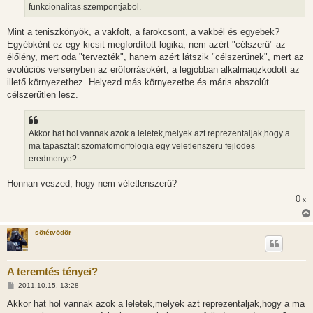
l
funkcionalitas szempontjabol.
á
s
Mint a teniszkönyök, a vakfolt, a farokcsont, a vakbél és egyebek?
Egyébként ez egy kicsit megfordított logika, nem azért "célszerű" az
élőlény, mert oda "tervezték", hanem azért látszik "célszerűnek", mert az
evolúciós versenyben az erőforrásokért, a legjobban alkalmaqzkodott az
illető környezethez. Helyezd más környezetbe és máris abszolút
célszerűtlen lesz.
Akkor hat hol vannak azok a leletek,melyek azt reprezentaljak,hogy a
ma tapasztalt szomatomorfologia egy veletlenszeru fejlodes
eredmenye?
Honnan veszed, hogy nem véletlenszerű?
0
x
sötétvödör
A teremtés tényei?
H
2011.10.15. 13:28
o
z
Akkor hat hol vannak azok a leletek,melyek azt reprezentaljak,hogy a ma
z