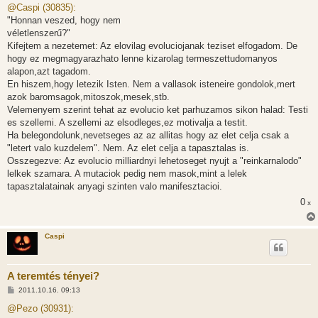
z
@Caspi (30835):
z
"Honnan veszed, hogy nem
á
s
véletlenszerű?"
z
Kifejtem a nezetemet: Az elovilag evoluciojanak teziset elfogadom. De
ó
l
hogy ez megmagyarazhato lenne kizarolag termeszettudomanyos
á
alapon,azt tagadom.
s
En hiszem,hogy letezik Isten. Nem a vallasok isteneire gondolok,mert
azok baromsagok,mitoszok,mesek,stb.
Velemenyem szerint tehat az evolucio ket parhuzamos sikon halad: Testi
es szellemi. A szellemi az elsodleges,ez motivalja a testit.
Ha belegondolunk,nevetseges az az allitas hogy az elet celja csak a
"letert valo kuzdelem". Nem. Az elet celja a tapasztalas is.
Osszegezve: Az evolucio milliardnyi lehetoseget nyujt a "reinkarnalodo"
lelkek szamara. A mutaciok pedig nem masok,mint a lelek
tapasztalatainak anyagi szinten valo manifesztacioi.
0
x
Caspi
A teremtés tényei?
H
2011.10.16. 09:13
o
z
@Pezo (30931):
z