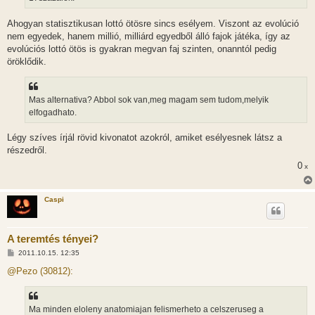
Ahogyan statisztikusan lottó ötösre sincs esélyem. Viszont az evolúció
nem egyedek, hanem millió, milliárd egyedből álló fajok játéka, így az
evolúciós lottó ötös is gyakran megvan faj szinten, onanntól pedig
öröklődik.
Mas alternativa? Abbol sok van,meg magam sem tudom,melyik
elfogadhato.
Légy szíves írjál rövid kivonatot azokról, amiket esélyesnek látsz a
részedről.
0
x
Caspi
A teremtés tényei?
H
2011.10.15. 12:35
o
z
@Pezo (30812):
z
á
s
z
Ma minden eloleny anatomiajan felismerheto a celszeruseg a
ó