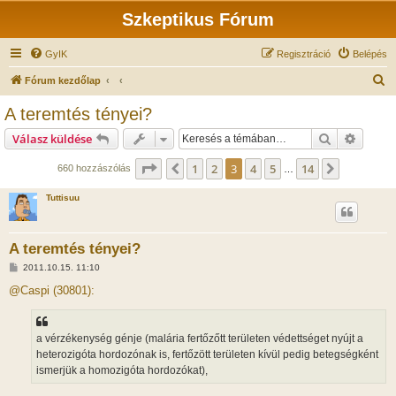
Szkeptikus Fórum
GyIK
Regisztráció
Belépés
K
Fórum kezdőlap
e
A teremtés tényei?
r
Keresés
Részlet
Válasz küldése
e
s
Oldal:
3
/
14
1
2
3
4
5
14
Előző
Következ
660 hozzászólás
…
é
Tuttisuu
s
A teremtés tényei?
H
2011.10.15. 11:10
o
z
@Caspi (30801):
z
á
s
z
a vérzékenység génje (malária fertőzőtt területen védettséget nyújt a
ó
l
heterozigóta hordozónak is, fertőzött területen kívül pedig betegségként
á
ismerjük a homozigóta hordozókat),
s