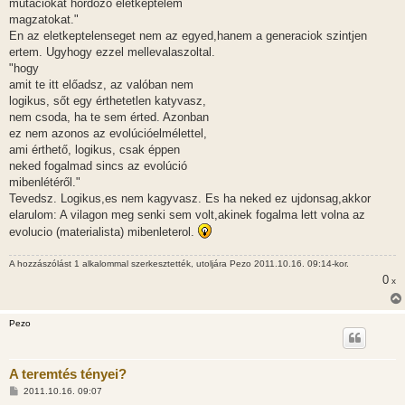
mutációkat hordozó életképtelem
magzatokat."
En az eletkeptelenseget nem az egyed,hanem a generaciok szintjen
ertem. Ugyhogy ezzel mellevalaszoltal.
"hogy
amit te itt előadsz, az valóban nem
logikus, sőt egy érthetetlen katyvasz,
nem csoda, ha te sem érted. Azonban
ez nem azonos az evolúcióelmélettel,
ami érthető, logikus, csak éppen
neked fogalmad sincs az evolúció
mibenlétéről."
Tevedsz. Logikus,es nem kagyvasz. Es ha neked ez ujdonsag,akkor
elarulom: A vilagon meg senki sem volt,akinek fogalma lett volna az
evolucio (materialista) mibenleterol.
A hozzászólást 1 alkalommal szerkesztették, utoljára
Pezo
2011.10.16. 09:14-kor.
0
x
Pezo
A teremtés tényei?
H
2011.10.16. 09:07
o