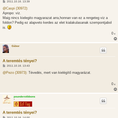
H
2011.10.16. 13:39
o
z
@Caspi (30972):
z
Apropo: viz.
á
s
Maig nincs kielegito magyarazat arra,honnan van ez a rengeteg viz a
z
foldon? Pedig ez alapveto kerdes az elet kialakulasanak szempontjabol
ó
l
is.
á
s
0
x
Gábor
A teremtés tényei?
H
2011.10.16. 13:43
o
z
@Pezo (30973):
Tévedés, mert van kielégítő magyarázat.
z
á
s
0
x
z
ó
l
á
pounderstibbons
s
*
A teremtés tényei?
H
2011.10.16. 14:00