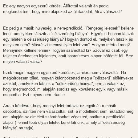
Ez egy nagyon egyszerű kérdés. Állítottál valamit én pedig
megkérdeztem, hogy mire alapozod az állításodat. Mi a válaszod?
Ez pedig a másik hülyeség, a nem-predikció. "Rengeteg leletnek" kellene
lenni, amelyeken látszik a "célszerűség hiánya". Egyrészt honnan látszik
egy leleten a célszerűség hiánya? Hogyan döntöd el, melyiken látszik és
melyiken nem? Másrészt mennyi ilyen lelet van? Hogyan mérted meg?
Mennyinek kellene lennie? Hogyan számoltad ki? Szóval ez csak egy
teljesen értelmetlen kijelentés, amit hasraütéses alapon böfögtél föl. Erre
milyen választ vársz?
Ezek megint nagyon egyszerű kérdések, amikre nem válaszoltál. Ha
megkérdezem tőled, hogyan különbözteted meg a "célszerű" élőlényeket
azoktól, amelyeken látszik a "célszerűség hiánya", erre a válasz az,
hogy megmondod, mi alapján sorolsz egy kövületet egyik vagy másik
csoportba. Ezt sajnos nem írtad le.
Arra a kérdésre, hogy mennyi lelet tartozik az egyik és a másik
csoportba, szintén nem válaszoltál, sőt, a modelledet sem mutattad meg,
ami alapján az elméleti számításokat végezted, amikre a predikciód
alapul (=ennél több olyan leletet kéne látnunk, amely a "célszerűség
hiányát" mutatja).