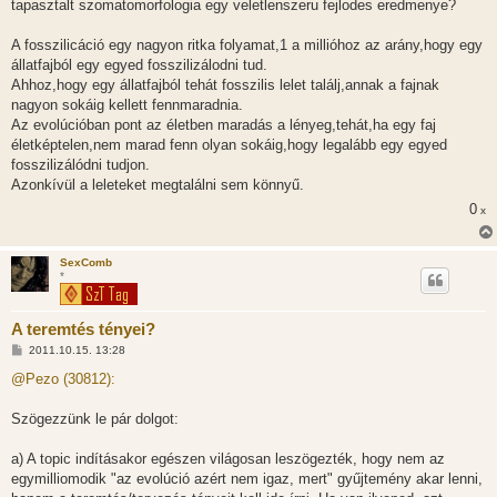
tapasztalt szomatomorfologia egy veletlenszeru fejlodes eredmenye?
á
s
z
A fosszilicáció egy nagyon ritka folyamat,1 a millióhoz az arány,hogy egy
ó
l
állatfajból egy egyed fosszilizálodni tud.
á
Ahhoz,hogy egy állatfajból tehát fosszilis lelet találj,annak a fajnak
s
nagyon sokáig kellett fennmaradnia.
Az evolúcióban pont az életben maradás a lényeg,tehát,ha egy faj
életképtelen,nem marad fenn olyan sokáig,hogy legalább egy egyed
fosszilizálódni tudjon.
Azonkívül a leleteket megtalálni sem könnyű.
0
x
SexComb
*
A teremtés tényei?
H
2011.10.15. 13:28
o
z
@Pezo (30812):
z
á
s
Szögezzünk le pár dolgot:
z
ó
l
a) A topic indításakor egészen világosan leszögezték, hogy nem az
á
egymilliomodik "az evolúció azért nem igaz, mert" gyűjtemény akar lenni,
s