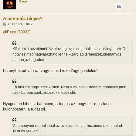
Caspi
s
A teremtés tényei?
H
2011.10.16. 09:23
o
z
@Pezo (30932):
z
á
s
z
Kifejtem a nezetemet: Az elovilag evoluciojanak teziset elfogadom. De
ó
l
hogy ez megmagyarazhato lenne kizarolag termeszettudomanyos
á
alapon,azt tagadom.
s
Bizonyítékod van rá, vagy csak hiszed/úgy gondolod?
En hiszem,hogy letezik Isten. Nem a vallasok isteneire gondolok,mert
azok baromsagok,mitoszok,mesek,stb.
Nyugodtan hihetsz bármiben, a fontos az, hogy ezt meg tudd
különböztetni a tudástól.
Velemenyem szerint tehat az evolucio ket parhuzamos sikon halad:
Testi es szellemi.