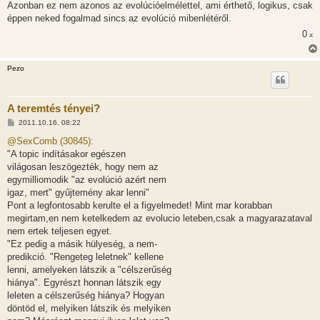
Azonban ez nem azonos az evolúcióelmélettel, ami érthető, logikus, csak
éppen neked fogalmad sincs az evolúció mibenlétéről.
0
x
Pezo
A teremtés tényei?
H
2011.10.16. 08:22
o
z
@SexComb (30845):
z
"A topic indításakor egészen
á
s
világosan leszögezték, hogy nem az
z
egymilliomodik "az evolúció azért nem
ó
l
igaz, mert" gyűjtemény akar lenni"
á
Pont a legfontosabb kerulte el a figyelmedet! Mint mar korabban
s
megirtam,en nem ketelkedem az evolucio leteben,csak a magyarazataval
nem ertek teljesen egyet.
"Ez pedig a másik hülyeség, a nem-
predikció. "Rengeteg leletnek" kellene
lenni, amelyeken látszik a "célszerűség
hiánya". Egyrészt honnan látszik egy
leleten a célszerűség hiánya? Hogyan
döntöd el, melyiken látszik és melyiken