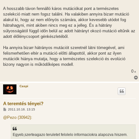
z
á
s
A hosszabb távon fennálló káros mutációkat pont a természetes
z
szelekció miatt nem fogsz találni. Ha valakiben annyira bizarr mutáció
ó
l
alakul ki, hogy az nem előnyös számára, akkor kevesebb utódot fog
á
hátrahagyni, mint akiben nincs meg ez a jelleg. És a hátrány
s
súlyosságától függő időn belül az adott hátrányt okozó mutáció eltűnik az
adott élőlénycsoport génkészletéből.
Ha annyira bizarr hátrányos mutációt szeretnél látni tömegével, ami
felismerhetően eltér a mutáció előtti állapottól, akkor pont az ilyen
mutációk hiánya mutatja, hogy a természetes szelekció és evolúció
bizony nagyon is működőképes modell.
0
x
Caspi
A teremtés tényei?
H
2011.10.16. 13:15
o
z
@Pezo (30942):
z
á
s
z
Egyeb,szerteagazo teruletet felolelo informaciokra alapozva hiszem.
ó
l