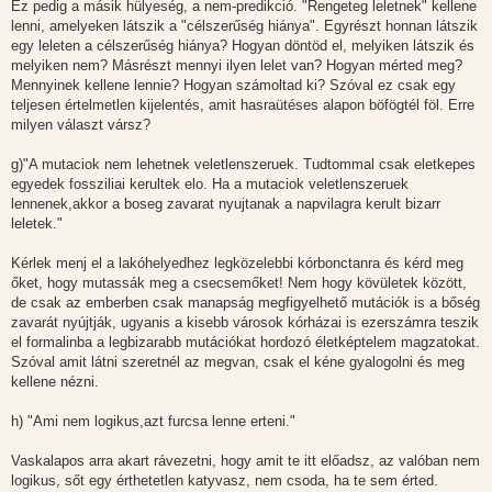
Ez pedig a másik hülyeség, a nem-predikció. "Rengeteg leletnek" kellene
lenni, amelyeken látszik a "célszerűség hiánya". Egyrészt honnan látszik
egy leleten a célszerűség hiánya? Hogyan döntöd el, melyiken látszik és
melyiken nem? Másrészt mennyi ilyen lelet van? Hogyan mérted meg?
Mennyinek kellene lennie? Hogyan számoltad ki? Szóval ez csak egy
teljesen értelmetlen kijelentés, amit hasraütéses alapon böfögtél föl. Erre
milyen választ vársz?
g)"A mutaciok nem lehetnek veletlenszeruek. Tudtommal csak eletkepes
egyedek fossziliai kerultek elo. Ha a mutaciok veletlenszeruek
lennenek,akkor a boseg zavarat nyujtanak a napvilagra kerult bizarr
leletek."
Kérlek menj el a lakóhelyedhez legközelebbi kórbonctanra és kérd meg
őket, hogy mutassák meg a csecsemőket! Nem hogy kövületek között,
de csak az emberben csak manapság megfigyelhető mutációk is a bőség
zavarát nyújtják, ugyanis a kisebb városok kórházai is ezerszámra teszik
el formalinba a legbizarabb mutációkat hordozó életképtelem magzatokat.
Szóval amit látni szeretnél az megvan, csak el kéne gyalogolni és meg
kellene nézni.
h) "Ami nem logikus,azt furcsa lenne erteni."
Vaskalapos arra akart rávezetni, hogy amit te itt előadsz, az valóban nem
logikus, sőt egy érthetetlen katyvasz, nem csoda, ha te sem érted.