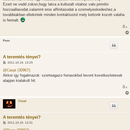
Ezert ne vedd zokon,hogy latva a kulturalt vitahoz valo primitiv
hozzaallasodat,valamint eros affinitasodat a szemelyeskedeshez,a
tovabbiakban eltekintek minden kontaktustol mely kettonk kozott valaha
is fennalt.
0
x
Pezo
A teremtés tényei?
H
2011.10.16. 13:25
o
z
@Caspi (30967):
z
Akkor igy fogalmazok: szerteagazo forrasokbol levont kovetkeztetesek
á
s
alapjan kialakult hit.
z
0
ó
x
l
á
s
Caspi
A teremtés tényei?
H
2011.10.16. 13:31
o
z