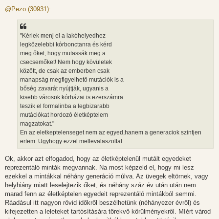
o
z
@Pezo (30931):
z
á
s
z
"Kérlek menj el a lakóhelyedhez
ó
l
legközelebbi kórbonctanra és kérd
á
meg őket, hogy mutassák meg a
s
csecsemőket! Nem hogy kövületek
között, de csak az emberben csak
manapság megfigyelhető mutációk is a
bőség zavarát nyújtják, ugyanis a
kisebb városok kórházai is ezerszámra
teszik el formalinba a legbizarabb
mutációkat hordozó életképtelem
magzatokat."
En az eletkeptelenseget nem az egyed,hanem a generaciok szintjen
ertem. Ugyhogy ezzel mellevalaszoltal.
Ok, akkor azt elfogadod, hogy az életképtelenül mutált egyedeket
reprezentáló minták megvannak. Na most képzeld el, hogy mi lesz
ezekkel a mintákkal néhány generáció múlva. Az üvegek eltörnek, vagy
helyhiány miatt leselejtezik őket, és néhány száz év után után nem
marad fenn az életképtelen egyedeit reprezentáló mintákból semmi.
Ráadásul itt nagyon rövid időkről beszélhetünk (néhányezer évről) és
kifejezetten a leleteket tartósítására törekvő körülményekről. MIért várod