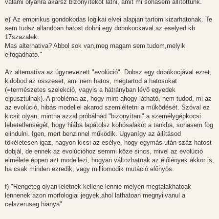
valami olyanra akarsz bizonyítékot látni, amit mi sohasem állítottunk.
e)"Az empirikus gondokodas logikai elvei alapjan tartom kizarhatonak. Te
sem tudsz allandoan hatost dobni egy dobokockaval,az eselyed kb
17szazalek.
Mas alternativa? Abbol sok van,meg magam sem tudom,melyik
elfogadhato."
Az alternatíva az úgynevezett "evolúció". Dobsz egy dobókocjával ezret,
kidobod az összeset, ami nem hatos, megtartod a hatosokat
(=természetes szelekció, vagyis a hátrányban lévő egyedek
elpusztulnak). A probléma az, hogy mint ahogy látható, nem tudod, mi az
az evolúció, hibás modellel akarod szemléltetni a működését. Szóval ez
kicsit olyan, mintha azzal próbálnád "bizonyítani" a személygépkocsi
lehetetlenségét, hogy hiába lapátolsz kohósalakot a tankba, sohasem fog
elindulni. Igen, mert benzinnel működik. Ugyanígy az állításod
tökéletesen igaz, nagyon kicsi az esélye, hogy egymás után száz hatost
dobjál, de ennek az evolúcióhoz semmi köze sincs, mivel az evolúció
elmélete éppen azt modellezi, hogyan változhatnak az élőlények akkor is,
ha csak minden ezredik, vagy milliomodik mutáció előnyös.
f) "Rengeteg olyan leletnek kellene lennie melyen megtalakhatoak
lennenek azon morfologiai jegyek,ahol lathatoan megnyilvanul a
celszeruseg hianya"