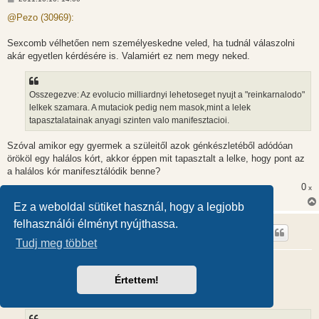
o
z
@Pezo (30969):
z
á
s
Sexcomb vélhetően nem személyeskedne veled, ha tudnál válaszolni
z
akár egyetlen kérdésére is. Valamiért ez nem megy neked.
ó
l
á
s
Osszegezve: Az evolucio milliardnyi lehetoseget nyujt a "reinkarnalodo"
lelkek szamara. A mutaciok pedig nem masok,mint a lelek
tapasztalatainak anyagi szinten valo manifesztacioi.
Szóval amikor egy gyermek a szüleitől azok génkészletéből adódóan
örököl egy halálos kórt, akkor éppen mit tapasztalt a lelke, hogy pont az
a halálos kór manifesztálódik benne?
0
x
Ez a weboldal sütiket használ, hogy a legjobb
Caspi
felhasználói élményt nyújthassa.
Tudj meg többet
A teremtés tényei?
H
2011.10.16. 14:05
Értettem!
o
z
@Pezo (30973):
z
á
s