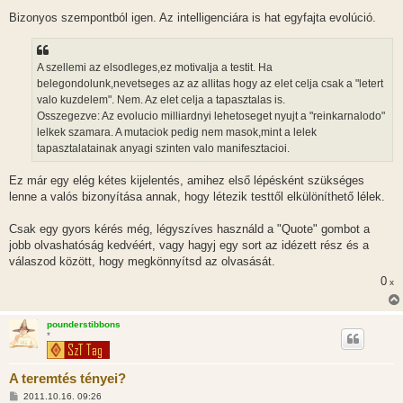
Bizonyos szempontból igen. Az intelligenciára is hat egyfajta evolúció.
A szellemi az elsodleges,ez motivalja a testit. Ha
belegondolunk,nevetseges az az allitas hogy az elet celja csak a "letert
valo kuzdelem". Nem. Az elet celja a tapasztalas is.
Osszegezve: Az evolucio milliardnyi lehetoseget nyujt a "reinkarnalodo"
lelkek szamara. A mutaciok pedig nem masok,mint a lelek
tapasztalatainak anyagi szinten valo manifesztacioi.
Ez már egy elég kétes kijelentés, amihez első lépésként szükséges
lenne a valós bizonyítása annak, hogy létezik testtől elkülöníthető lélek.
Csak egy gyors kérés még, légyszíves használd a "Quote" gombot a
jobb olvashatóság kedvéért, vagy hagyj egy sort az idézett rész és a
válaszod között, hogy megkönnyítsd az olvasását.
0
x
pounderstibbons
*
A teremtés tényei?
H
2011.10.16. 09:26