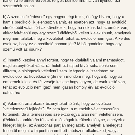
hanem a teremtés/tervezés tényeit kell ide írni. Ha van ilyened, azt
szeretnénk hallani.
b) A szemes "kérdésed" egy nagyon régi trükk, én úgy hívom, hogy a
hamis predikció. Kijelentesz valamit, ez esetben azt, hogy az evolúció
elméletéből valamiért az következik, hogy ha nekünk két szemünk van,
akkor feltétlenül egy egy szemű élőlényből kellett kialakulnunk, amelynek
még nem találták meg a kövületeit, tehát az evolúció nem igaz. A kérdés
csak az, hogy ez a predikció honnan jött? Miből gondolod, hogy egy
szemű volt az ősünk?
c) Innentől kezdve annyi történt, hogy te kitaláltál valami marhaságot,
majd bizonyítékot vársz rá, holott ezt rajtad kívül soha senki sem
állította, a biológusok véletlenül sem. Márpedig a "szerintem az
evolúcióból az következne (de nem mondom meg, hogyan), hogy az
embernek kilenc és fél veséje kellene hogy legyen, de csak kettő van,
tehát az evolúció nem igaz" nem igazán komoly érv az evolúció
cáfolatára.
d) Valamiért arra akarsz bizonyítékot tőlünk, hogy az evolúció
"véletlenszerű fejlődés". Ez nem igaz, a mutációk véletlenszerűen
történnek, de a természetes szelekció egyáltalán nem véletlenszerű.
(Például a sarkkörön túl azok a jószágok kerülnek előnybe, amelyek a
hideget bírják, az Amazonas partján meg azok, amelyek a meleget.)
Innentől megint a b) pontban említett módszert alkalmazod, vagyis