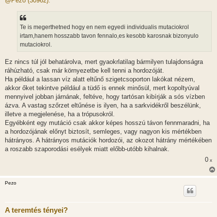
@Pezo (30962):
z
á
s
z
Te is megerthetned hogy en nem egyedi individualis mutaciokrol
ó
l
irtam,hanem hosszabb tavon fennalo,es kesobb karosnak bizonyulo
á
mutaciokrol.
s
Ez nincs túl jól behatárolva, mert gyaokrlatilag bármilyen tulajdonságra
ráhúzható, csak már környezetbe kell tenni a hordozóját.
Ha például a lassan víz alatt eltűnő szigetcsoporton lakókat nézem,
akkor őket tekintve például a tüdő is ennek minősül, mert kopoltyúval
mennyivel jobban járnának, feltéve, hogy tartósan kibírják a sós vízben
ázva. A vastag szőrzet eltűnése is ilyen, ha a sarkvidékről beszélünk,
illetve a megjelenése, ha a trópusokról.
Egyébként egy mutáció csak akkor képes hosszú távon fennmaradni, ha
a hordozójának előnyt biztosít, semleges, vagy nagyon kis mértékben
hátrányos. A hátrányos mutációk hordozói, az okozot hátrány mértékében
a roszabb szaporodási esélyek miatt előbb-utóbb kihalnak.
0
x
Pezo
A teremtés tényei?