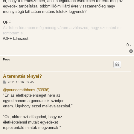
el, hogy a természetben, ahol a legritkább esetekben történik meg az
egyedek tartósítása, többmillió-milliárd évre visszamenőleg nagy
mennyiségű láthatóan mutáns leletek legyenek?
OFF
Az Isten fórumban még mindig várom a válaszod, hogy szerinted mit
rontottam el.
/OFF Elnézést!
0
x
Pezo
A teremtés tényei?
H
2011.10.16. 09:45
o
z
@pounderstibbons (30936):
z
"En az eletkeptelenseget nem az
á
s
egyed,hanem a generaciok szintjen
z
ertem. Ugyhogy ezzel mellevalaszoltal."
ó
l
á
"Ok, akkor azt elfogadod, hogy az
s
életképtelenül mutált egyedeket
reprezentáló minták megvannak.''