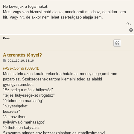
á
Ne keverjük a fogalmakat.
s
Most vagy van bizonyítható alapja, annak amit mindasz, de akkor nem
hit. Vagy hit, de akkor nem lehet szerteágazó alapja sem.
0
x
Pezo
A teremtés tényei?
H
2011.10.16. 13:16
o
z
@SexComb (30954):
z
Megtisztelo azon karaktereknek a hatalmas mennyisege,amit ram
á
s
pazarolsz. Szuksegesnek tartom kiemelni toled az alabbi
z
gyongyszemeket:
ó
l
"Ez pedig a másik hülyeség"
á
"teljes hülyeségeket írogatsz"
s
"értelmetlen marhaság"
"hülyeségeket
beszélsz"
"állítasz ilyen
nyilvánvaló marhaságot"
"érthetetlen katyvasz"
Szavamra,mindez egy hozzaszolasban csucsteljesitmeny!