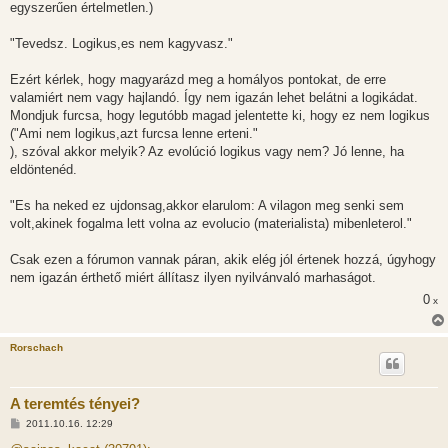
egyszerűen értelmetlen.)
"Tevedsz. Logikus,es nem kagyvasz."
Ezért kérlek, hogy magyarázd meg a homályos pontokat, de erre
valamiért nem vagy hajlandó. Így nem igazán lehet belátni a logikádat.
Mondjuk furcsa, hogy legutóbb magad jelentette ki, hogy ez nem logikus
("Ami nem logikus,azt furcsa lenne erteni."
), szóval akkor melyik? Az evolúció logikus vagy nem? Jó lenne, ha
eldöntenéd.
"Es ha neked ez ujdonsag,akkor elarulom: A vilagon meg senki sem
volt,akinek fogalma lett volna az evolucio (materialista) mibenleterol."
Csak ezen a fórumon vannak páran, akik elég jól értenek hozzá, úgyhogy
nem igazán érthető miért állítasz ilyen nyilvánvaló marhaságot.
0
x
Rorschach
A teremtés tényei?
H
2011.10.16. 12:29
o
z