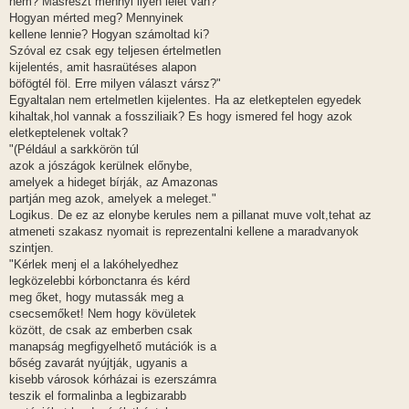
nem? Másrészt mennyi ilyen lelet van?
Hogyan mérted meg? Mennyinek
kellene lennie? Hogyan számoltad ki?
Szóval ez csak egy teljesen értelmetlen
kijelentés, amit hasraütéses alapon
böfögtél föl. Erre milyen választ vársz?"
Egyaltalan nem ertelmetlen kijelentes. Ha az eletkeptelen egyedek
kihaltak,hol vannak a fossziliaik? Es hogy ismered fel hogy azok
eletkeptelenek voltak?
"(Például a sarkkörön túl
azok a jószágok kerülnek előnybe,
amelyek a hideget bírják, az Amazonas
partján meg azok, amelyek a meleget."
Logikus. De ez az elonybe kerules nem a pillanat muve volt,tehat az
atmeneti szakasz nyomait is reprezentalni kellene a maradvanyok
szintjen.
"Kérlek menj el a lakóhelyedhez
legközelebbi kórbonctanra és kérd
meg őket, hogy mutassák meg a
csecsemőket! Nem hogy kövületek
között, de csak az emberben csak
manapság megfigyelhető mutációk is a
bőség zavarát nyújtják, ugyanis a
kisebb városok kórházai is ezerszámra
teszik el formalinba a legbizarabb