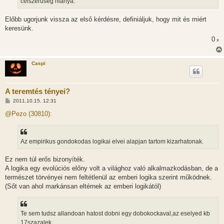
celszeruseg hianya.
Előbb ugorjunk vissza az első kérdésre, definiáljuk, hogy mit és miért
keresünk.
0
x
Caspi
A teremtés tényei?
H
2011.10.15. 12:31
o
z
@Pezo (30810):
z
á
s
z
Az empirikus gondokodas logikai elvei alapjan tartom kizarhatonak.
ó
l
á
Ez nem túl erős bizonyíték.
s
A logika egy evolúciós előny volt a világhoz való alkalmazkodásban, de a
természet törvényei nem feltétlenül az emberi logika szerint működnek.
(Sőt van ahol markánsan eltérnek az emberi logikától)
Te sem tudsz allandoan hatost dobni egy dobokockaval,az eselyed kb
17szazalek.