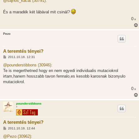
@sajnos_kacat (30791):
z
á
s
És a maradék két lábával mit csinál?
z
ó
0
x
l
á
s
Pezo
A teremtés tényei?
H
2011.10.16. 12:31
o
z
@pounderstibbons (30946):
z
Te is megerthetned hogy en nem egyedi individualis mutaciokrol
á
s
irtam,hanem hosszabb tavon fennalo,es kesobb karosnak bizonyulo
z
mutaciokrol.
ó
l
0
x
á
s
pounderstibbons
*
A teremtés tényei?
H
2011.10.16. 12:44
o
z
@Pezo (30962):