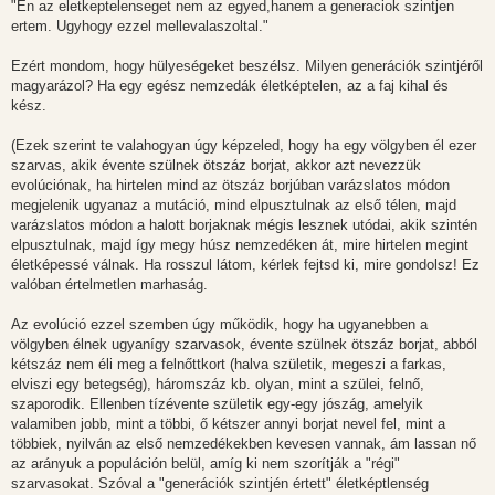
"En az eletkeptelenseget nem az egyed,hanem a generaciok szintjen
ertem. Ugyhogy ezzel mellevalaszoltal."
Ezért mondom, hogy hülyeségeket beszélsz. Milyen generációk szintjéről
magyarázol? Ha egy egész nemzedák életképtelen, az a faj kihal és
kész.
(Ezek szerint te valahogyan úgy képzeled, hogy ha egy völgyben él ezer
szarvas, akik évente szülnek ötszáz borjat, akkor azt nevezzük
evolúciónak, ha hirtelen mind az ötszáz borjúban varázslatos módon
megjelenik ugyanaz a mutáció, mind elpusztulnak az első télen, majd
varázslatos módon a halott borjaknak mégis lesznek utódai, akik szintén
elpusztulnak, majd így megy húsz nemzedéken át, mire hirtelen megint
életképessé válnak. Ha rosszul látom, kérlek fejtsd ki, mire gondolsz! Ez
valóban értelmetlen marhaság.
Az evolúció ezzel szemben úgy működik, hogy ha ugyanebben a
völgyben élnek ugyanígy szarvasok, évente szülnek ötszáz borjat, abból
kétszáz nem éli meg a felnőttkort (halva születik, megeszi a farkas,
elviszi egy betegség), háromszáz kb. olyan, mint a szülei, felnő,
szaporodik. Ellenben tízévente születik egy-egy jószág, amelyik
valamiben jobb, mint a többi, ő kétszer annyi borjat nevel fel, mint a
többiek, nyilván az első nemzedékekben kevesen vannak, ám lassan nő
az arányuk a populáción belül, amíg ki nem szorítják a "régi"
szarvasokat. Szóval a "generációk szintjén értett" életképtlenség