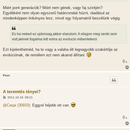
Miért pont generációk? Miért nem gének, vagy faj szintjén?
Egyébként nem olyan egyszerű határvonalat húzni, ráadásul az
mindenképpen önkényes lesz, mivel egy folyamatról beszélünk végig.
Es ha neked ez ujdonsag,akkor elarulom: A vilagon meg senki sem
volt,akinek fogalma lett volna az evolucio mibenleterol.
Ezt kijelenthetnéd, ha te vagy a valaha élt legnagyobb szakértője az
evolúciónak, de remélem ezt nem akarod állítani.
0
x
Pezo
A teremtés tényei?
H
2011.10.16. 09:21
o
z
@Caspi (30933):
Eggyel feljebb ott van.
z
á
s
0
x
z
ó
l
á