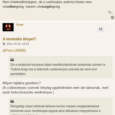
Nem kötekedésképpen, de a sarlósejtes anémia tünete nem
vér
zékeny
ség, hanem vér
szegény
ség.
0
x
Caspi
A teremtés tényei?
H
2011.10.15. 12:23
o
z
@Pezo (30808):
z
á
s
z
De a mutaciok bizonyos fajtai manifesztalodnak anatomiai szinten is.
ó
l
Tudom,hogy ma is leteznek csokevenyes szervek,de nem erre
á
gondoltam.
s
Milyen fajtákra gondolsz?
(A csökevényes szervek tényleg egyértelműen nem ide tartoznak, mert
azok funkcióvesztés eredményei.)
Rengeteg olyan leletnek kellene lennie melyen megtalakhatoak
lennenek azon morfologiai jegyek,ahol lathatoan megnyilvanul a