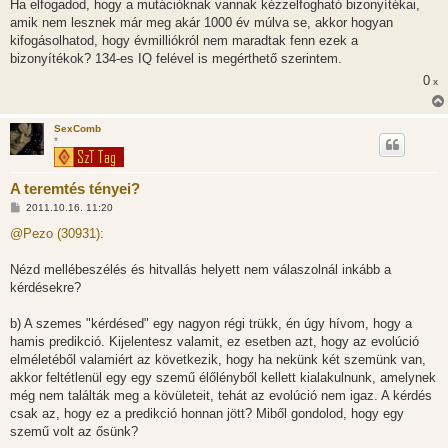
s
Ha elfogadod, hogy a mutációknak vannak kézzelfogható bizonyítékai,
z
amik nem lesznek már meg akár 1000 év múlva se, akkor hogyan
ó
l
kifogásolhatod, hogy évmilliókról nem maradtak fenn ezek a
á
bizonyítékok? 134-es IQ felével is megérthető szerintem.
s
0
x
SexComb
*
A teremtés tényei?
H
2011.10.16. 11:20
o
z
@Pezo (30931):
z
á
s
Nézd mellébeszélés és hitvallás helyett nem válaszolnál inkább a
z
kérdésekre?
ó
l
á
b) A szemes "kérdésed" egy nagyon régi trükk, én úgy hívom, hogy a
s
hamis predikció. Kijelentesz valamit, ez esetben azt, hogy az evolúció
elméletéből valamiért az következik, hogy ha nekünk két szemünk van,
akkor feltétlenül egy egy szemű élőlényből kellett kialakulnunk, amelynek
még nem találták meg a kövületeit, tehát az evolúció nem igaz. A kérdés
csak az, hogy ez a predikció honnan jött? Miből gondolod, hogy egy
szemű volt az ősünk?