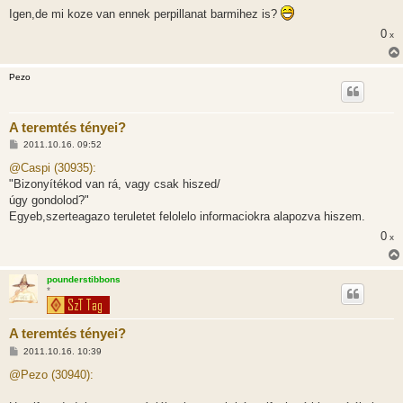
Igen,de mi koze van ennek perpillanat barmihez is?
0
x
Pezo
A teremtés tényei?
H
2011.10.16. 09:52
o
z
@Caspi (30935):
z
"Bizonyítékod van rá, vagy csak hiszed/
á
s
úgy gondolod?"
z
Egyeb,szerteagazo teruletet felolelo informaciokra alapozva hiszem.
ó
l
0
x
á
s
pounderstibbons
*
A teremtés tényei?
H
2011.10.16. 10:39
o
z
@Pezo (30940):
z
á