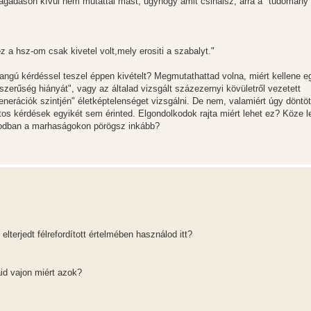
tagadáson kívül nem mutattál mást, úgyhogy amit csinálsz, arra a "tudomány
a hsz-om csak kivetel volt,mely erositi a szabalyt."
angú kérdéssel teszel éppen kivételt? Megmutathattad volna, miért kellene
szerűség hiányát", vagy az általad vizsgált százezernyi kövületről vezetett
enerációk szintjén" életképtelenséget vizsgálni. De nem, valamiért úgy döntöt
os kérdések egyikét sem érinted. Elgondolkodok rajta miért lehet ez? Köze l
nodban a marhaságokon pörögsz inkább?
elterjedt félrefordított értelmében használod itt?
aid vajon miért azok?