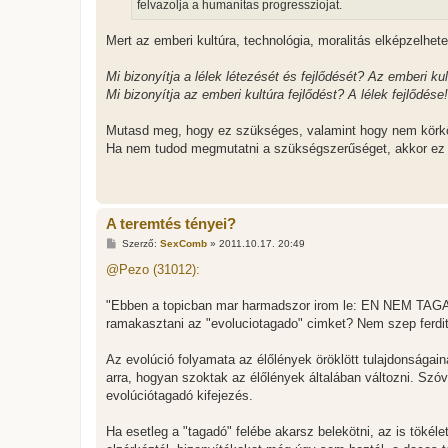
l
felvazolja a humanitas progressziojat.
á
s
Mert az emberi kultúra, technológia, moralitás elképzelhete
Mi bizonyítja a lélek létezését és fejlődését? Az emberi kul
Mi bizonyítja az emberi kultúra fejlődést? A lélek fejlődése!
Mutasd meg, hogy ez szükséges, valamint hogy nem körkö
Ha nem tudod megmutatni a szükségszerűséget, akkor ez az
A teremtés tényei?
H
Szerző:
SexComb
»
2011.10.17. 20:49
o
z
@Pezo (31012):
z
á
s
"Ebben a topicban mar harmadszor irom le: EN NEM TAG
z
ramakasztani az "evoluciotagado" cimket? Nem szep ferdit
ó
l
á
Az evolúció folyamata az élőlények öröklött tulajdonságai
s
arra, hogyan szoktak az élőlények általában változni. Szóv
evolúciótagadó kifejezés.
Ha esetleg a "tagadó" felébe akarsz belekötni, az is tökéle