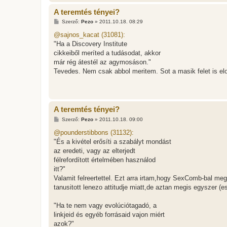
A teremtés tényei?
H
Szerző:
Pezo
»
2011.10.18. 08:29
o
z
@sajnos_kacat (31081):
z
"Ha a Discovery Institute
á
s
cikkeiből meríted a tudásodat, akkor
z
már rég átestél az agymosáson."
ó
l
Tevedes. Nem csak abbol meritem. Sot a masik felet is el
á
s
A teremtés tényei?
H
Szerző:
Pezo
»
2011.10.18. 09:00
o
z
@pounderstibbons (31132):
z
"És a kivétel erősíti a szabályt mondást
á
s
az eredeti, vagy az elterjedt
z
félrefordított értelmében használod
ó
l
itt?"
á
Valamit felreertettel. Ezt arra irtam,hogy SexComb-bal 
s
tanusitott lenezo attitudje miatt,de aztan megis egyszer (e
"Ha te nem vagy evolúciótagadó, a
linkjeid és egyéb forrásaid vajon miért
azok?"