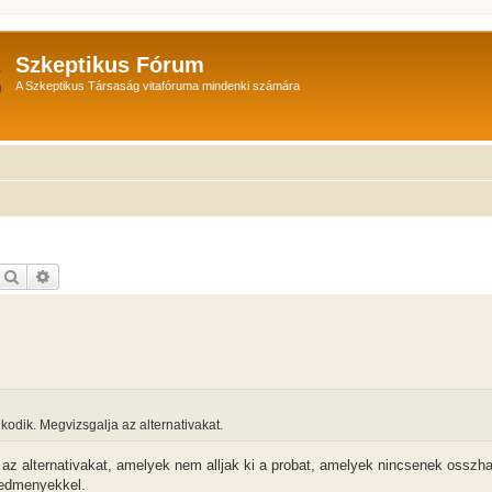
Szkeptikus Fórum
A Szkeptikus Társaság vitafóruma mindenki számára
Keresés
Részletes keresés
kodik. Megvizsgalja az alternativakat.
az alternativakat, amelyek nem alljak ki a probat, amelyek nincsenek osszh
eredmenyekkel.