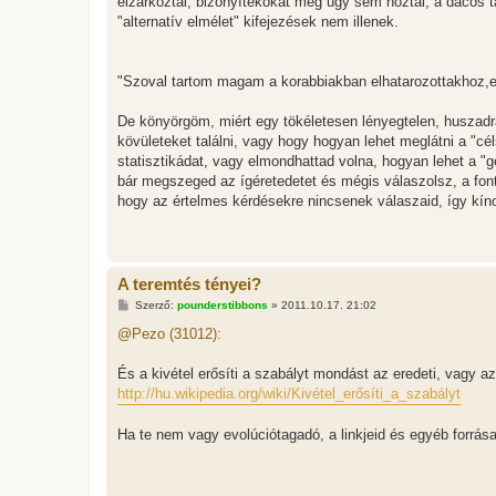
elzárkóztál, bizonyítékokat még úgy sem hoztál, a dacos 
"alternatív elmélet" kifejezések nem illenek.
"Szoval tartom magam a korabbiakban elhatarozottakhoz,ez 
De könyörgöm, miért egy tökéletesen lényegtelen, huszadr
kövületeket találni, vagy hogy hogyan lehet meglátni a "cél
statisztikádat, vagy elmondhattad volna, hogyan lehet a "g
bár megszeged az ígéretedetet és mégis válaszolsz, a font
hogy az értelmes kérdésekre nincsenek válaszaid, így kí
A teremtés tényei?
H
Szerző:
pounderstibbons
»
2011.10.17. 21:02
o
z
@Pezo (31012):
z
á
s
És a kivétel erősíti a szabályt mondást az eredeti, vagy az 
z
http://hu.wikipedia.org/wiki/Kivétel_erősíti_a_szabályt
ó
l
á
Ha te nem vagy evolúciótagadó, a linkjeid és egyéb forrás
s