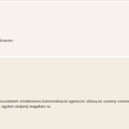
olvasom.
megszuntettem mindennemu kommunikaciot agressziv stilusa,es szereny szeme
s egyben utoljara) reagaltam ra.