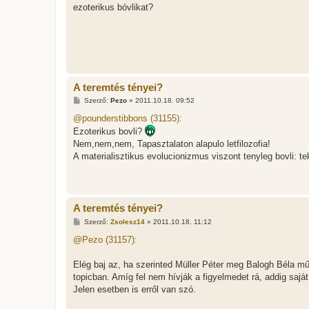
z
ezoterikus bóvlikat?
ó
l
á
s
A teremtés tényei?
H
Szerző:
Pezo
»
2011.10.18. 09:52
o
z
@pounderstibbons (31155):
z
Ezoterikus bovli?
á
s
Nem,nem,nem, Tapasztalaton alapulo letfilozofia!
z
A materialisztikus evolucionizmus viszont tenyleg bovli: te
ó
l
á
s
A teremtés tényei?
H
Szerző:
Zsolesz14
»
2011.10.18. 11:12
o
z
@Pezo (31157):
z
á
s
Elég baj az, ha szerinted Müller Péter meg Balogh Béla műve
z
topicban. Amíg fel nem hívják a figyelmedet rá, addig sajá
ó
l
Jelen esetben is erről van szó.
á
s