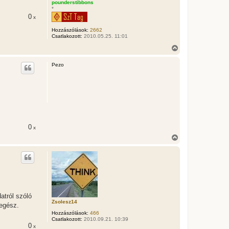
t
pounderstibbons
*
e
j
0
x
é
Hozzászólások:
2662
r
Csatlakozott:
2010.05.25. 11:01
e
V
i
s
Pezo
s
z
a
a
t
e
t
e
j
0
x
é
V
r
i
e
s
s
z
a
a
t
e
atról szóló
t
Zsolesz14
 egész.
e
Hozzászólások:
466
j
Csatlakozott:
2010.09.21. 10:39
é
0
x