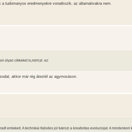
sak a tudomanyos eredmenyekre vonatkozik, az altarnativakra nem.
olyan cikkeket is,mint pl. ez:
ásodat, akkor már rég átestél az agymosáson.
dt emlekeit. A technikai fejlodes jol tukrozi a kreativitas evoluciojat. A mindenkori