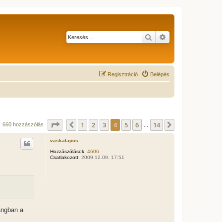
Keresés
Részletes keresés
Regisztráció
Belépés
Oldal:
4
/
14
1
2
3
4
5
6
14
Előző
Következő
660 hozzászólás
…
vaskalapos
Hozzászólások:
4606
Csatlakozott:
2009.12.09. 17:51
angban a