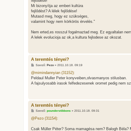
fejlődése!
ó
l
Mi bizonyítja az emberi kultúra
á
fejlődést? A lélek fejlődése!
s
Mutasd meg, hogy ez szükséges,
valamint hogy nem körkörös érvelés."
Nem erted,es rosszul fogalmaztad meg. Ez egyaltalan nem
A lelek evolucioja az ok,a kultura fejlodese az okozat.
A teremtés tényei?
H
Szerző:
Pezo
»
2011.10.18. 09:19
o
z
@mimindannyian (31152):
z
Peldaul Muller Peter konyveiben,olvasmanyos stilusban.
á
s
A fajsulyosabb irasok felfedezesenek oromet pedig nem sz
z
ó
l
á
s
A teremtés tényei?
H
Szerző:
pounderstibbons
»
2011.10.18. 09:31
o
z
@Pezo (31154):
z
á
s
Csak Müller Péter? Soma mamagésa nem? Balogh Béla? Mo