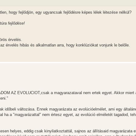
tlen, hogy fejlődjön, egy ugyancsak fejlődésre képes lélek létezése nélkül?
túra fejlődése!
rös érvelés.
 érvelés hibás és alkalmatlan arra, hogy konklúziókat vonjunk le belőle.
ADOM AZ EVOLUCIOT,csak a magyarazataval nem ertek egyet. Akkor miert 
eni."
nak időbeli változása. Ennek magyarázata az evolúcióelmélet, ami egy általán
al ha a "magyarázattal" nem értesz egyet, az evolúció elméletét tagadod, teh
tesen helyes, eddig csak kinyilatkoztattál, sajnos az állításaid magyarázata el