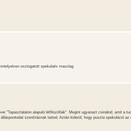
kintelyelven osztogatott spekulativ maszlag.
i "Tapasztalaton alapuló létfilozófiák". Megint ugyanazt csinálod, amit a tud
t álláspontodat szentírásnak tartod. Aztán kiderül, hogy puszta spekuláció az