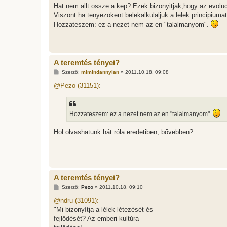
Hat nem allt ossze a kep? Ezek bizonyitjak,hogy az evoluc
Viszont ha tenyezokent belekalkulaljuk a lelek principium
Hozzateszem: ez a nezet nem az en "talalmanyom".
A teremtés tényei?
H
Szerző:
mimindannyian
»
2011.10.18. 09:08
o
z
@Pezo (31151):
z
á
s
z
Hozzateszem: ez a nezet nem az en "talalmanyom".
ó
l
á
Hol olvashatunk hát róla eredetiben, bővebben?
s
A teremtés tényei?
H
Szerző:
Pezo
»
2011.10.18. 09:10
o
z
@ndru (31091):
z
"Mi bizonyítja a lélek létezését és
á
s
fejlődését? Az emberi kultúra
z