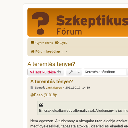
Gyors linkek
GyIK
Fórum kezdőlap
A teremtés tényei?
Válasz küldése
A teremtés tényei?
H
Szerző:
vaskalapos
»
2011.10.17. 14:39
o
z
@Pezo (31018):
z
á
s
z
En csak eloaltam egy alternativaval. A tudomany is igy mu
ó
l
á
Nem egeszen. A tudomany a vizsgalat utan eldobja azokat 
s
megfigyelesekkel, tapasztalatokkal, kiserleti es elmeleti 