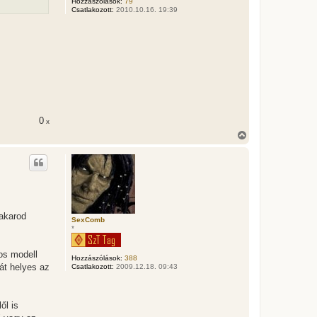
Hozzászólások:
79
j
Csatlakozott:
2010.10.16. 19:39
é
r
e
0
x
V
i
s
s
z
a
a
t
e
akarod
SexComb
t
*
e
j
é
os modell
Hozzászólások:
388
r
át helyes az
Csatlakozott:
2009.12.18. 09:43
e
ől is