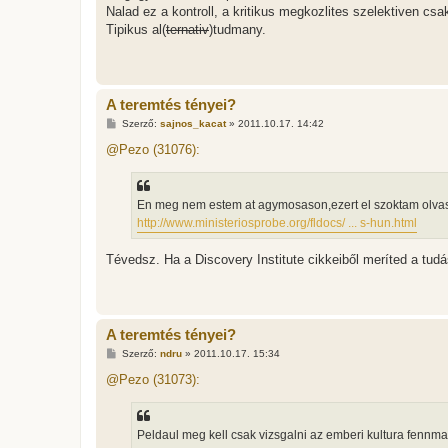
Nalad ez a kontroll, a kritikus megkozlites szelektiven c
Tipikus al(
ternativ
)tudmany.
A teremtés tényei?
H
Szerző:
sajnos_kacat
»
2011.10.17. 14:42
o
z
@Pezo (31076):
z
á
s
z
En meg nem estem at agymosason,ezert el szoktam olvasni 
ó
l
http://www.ministeriosprobe.org/fldocs/ ... s-hun.html
á
s
Tévedsz. Ha a Discovery Institute cikkeiből meríted a tud
A teremtés tényei?
H
Szerző:
ndru
»
2011.10.17. 15:34
o
z
@Pezo (31073):
z
á
s
z
Peldaul meg kell csak vizsgalni az emberi kultura fennmara
ó