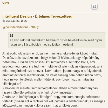
Gorni
Intelligent Design - Értelmes Tervezettség
H
2010.11.30. 18:23
o
z
@pounderstibbons (7843):
z
á
s
z
az első ostorral rendelkező baktérium biztos belehalt volna, mert olyan
ó
l
lassú volt. Bár a többiek meg se tudtak mozdulni.
á
s
Amit eddig olvastam erről, az nem annyira fekete-fehér képet mutat.
De először is tisztázni kell, hogy mikortól hívhatunk egy képződményt
'ostor'-nak. Hiszen egy hosszú kitüremkedés a sejtfalon kívül, ami
esetleg még forogni is tud, nem feltétlenül jelent olyan képességet, ami
miatt megérdemli ezt a nevet. Nem tudom, járatos vagy-e a folyadékok
áramlástechnikai részleteiben, de valószínűleg nem nehéz utána nézni,
hogy milyen feltételek mellett történik egy forgó mozgás hatására
előrehajtó erő.
A baktérium méretei sem lényegtelenek ebben a mérettartományban,
hiszen többféle erőhatás is éri (pl. Brown mozgás).
Aztán az is befolyásolja a 'fittséget', hogy mekkora energia befektetés
történik (hiszen ezt a táplálékból kell pótolnia a baktériumnak, és ínséges
időszakokban minden kalória számíthat a túlélésben).