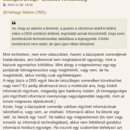
H
2010.11.30. 14:02
o
z
@Várhegyi Márton (7681):
z
á
s
z
Az, hogy az adenin a timinnel, a guanin a citozinnal alakít ki kötést,
ó
l
mikor a DNS-szintézis történik, leginkább annak köszönhető, hogy ezen
á
kombinációk termodinamikai stabilitása a legnagyobb. A többi
s
kombináció nem stabil, de igen-igen ritkán létrejöhet
Mint említettem, nem erre válaszoltam, hanem a bázispárok sorrendjének
kialakulására, ami tudtommal nem meghatározott ugyanúgy, mint a
bázisok egymáshoz kötődése. Mint ahogy a mágneslemez egy-egy
pontjának felmágnesezése vagy megtörténik, vagy nem, de ha
megtörténik, akkor mindig csak egyféleképpen.
A négy bázis a DNS egyik láncán tetszőleges sorrendben következhet,
vagy nem? Ez pedig alkalmassá teszi a molekulát arra, hogy kódolt
információt rögzítsen, mégpedig igen hatékony módon. (A tömegegységre
jutó rögzíthető információ mennyisége nagyságrenddel nagyobb, mint az
ismert mágneses eljárásoknál.)
Aztán, hogy a bázispárok sorrendje valóban rögzített információnak
tekinthető-e, vagy sem, az vitatható. Információ akkor, ha létezik egy
'adó', és létezik egy 'vevő'. Ha találsz egy mágneslemezt (és nem vagy
ismerős az információ technológiában), akkor nem feltétlenül gondolsz
információ hordozó egységre. Ha viszont egy szakember behelyezi azt