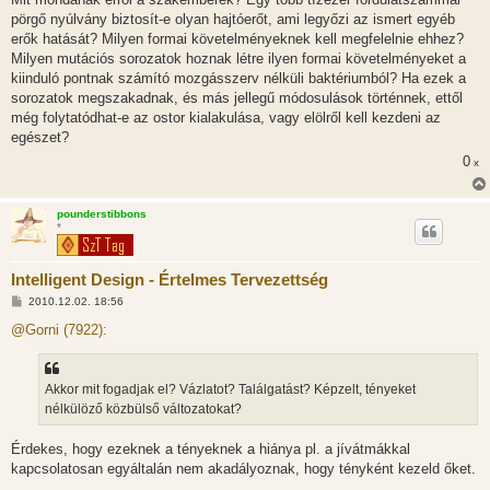
pörgő nyúlvány biztosít-e olyan hajtóerőt, ami legyőzi az ismert egyéb
erők hatását? Milyen formai követelményeknek kell megfelelnie ehhez?
Milyen mutációs sorozatok hoznak létre ilyen formai követelményeket a
kiinduló pontnak számító mozgásszerv nélküli baktériumból? Ha ezek a
sorozatok megszakadnak, és más jellegű módosulások történnek, ettől
még folytatódhat-e az ostor kialakulása, vagy elölről kell kezdeni az
egészet?
0
x
pounderstibbons
*
Intelligent Design - Értelmes Tervezettség
H
2010.12.02. 18:56
o
z
@Gorni (7922):
z
á
s
z
Akkor mit fogadjak el? Vázlatot? Találgatást? Képzelt, tényeket
ó
l
nélkülöző közbülső változatokat?
á
s
Érdekes, hogy ezeknek a tényeknek a hiánya pl. a jívátmákkal
kapcsolatosan egyáltalán nem akadályoznak, hogy tényként kezeld őket.