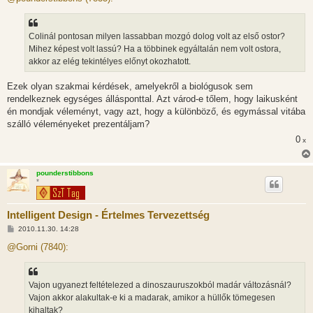
z
á
s
z
Colinál pontosan milyen lassabban mozgó dolog volt az első ostor?
ó
l
Mihez képest volt lassú? Ha a többinek egyáltalán nem volt ostora,
á
akkor az elég tekintélyes előnyt okozhatott.
s
Ezek olyan szakmai kérdések, amelyekről a biológusok sem
rendelkeznek egységes állásponttal. Azt várod-e tőlem, hogy laikusként
én mondjak véleményt, vagy azt, hogy a különböző, és egymással vitába
szálló véleményeket prezentáljam?
0
x
pounderstibbons
*
Intelligent Design - Értelmes Tervezettség
H
2010.11.30. 14:28
o
z
@Gorni (7840):
z
á
s
z
Vajon ugyanezt feltételezed a dinoszauruszokból madár változásnál?
ó
l
Vajon akkor alakultak-e ki a madarak, amikor a hüllők tömegesen
á
kihaltak?
s