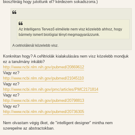
bioszféráig hogy jutottunk el? kérdezem sokadszorra.)
Az Intelligens Tervező elmélete nem visz közelebb ahhoz, hogy
bármely ismert biológiai tényt megmagyarázzunk.
A cetrioláknál közelebb visz.
Konkrétan hogy? A ceNtriolák kialakulására nem visz közelebb mondjuk
ez a tanulmány inkább?
http://www.ncbi.nlm.nih.gov/pubmed/20869612
Vagy ez?
http://www.ncbi.nlm.nih.gov/pubmed/21045110
Vagy ez?
http://www.ncbi.nlm.nih.gov/pmc/articles/PMC2171814
Vagy ez?
http://www.ncbi.nlm.nih.gov/pubmed/20798813
Vagy ez?
http://www.ncbi.nlm.nih.gov/pubmed/20736305
Nem olvastam végig őket, de "intelligent designer" mintha nem
szerepelne az abstractokban.