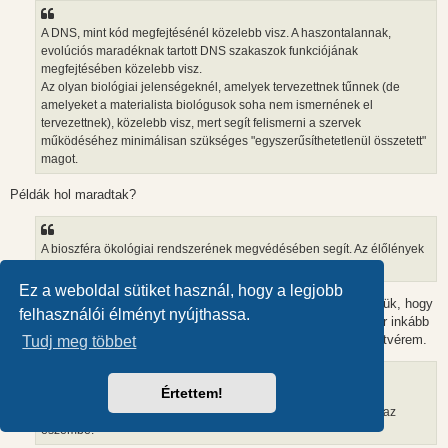
A DNS, mint kód megfejtésénél közelebb visz. A haszontalannak,
evolúciós maradéknak tartott DNS szakaszok funkciójának
megfejtésében közelebb visz.
Az olyan biológiai jelenségeknél, amelyek tervezettnek tűnnek (de
amelyeket a materialista biológusok soha nem ismernének el
tervezettnek), közelebb visz, mert segít felismerni a szervek
működéséhez minimálisan szükséges "egyszerűsíthetetlenül összetett"
magot.
Példák hol maradtak?
A bioszféra ökológiai rendszerének megvédésében segít. Az élőlények
kölcsönös viszonyainak megértésében segít.
Ez a weboldal sütiket használ, hogy a legjobb
Biztos nagy segítség a rendszer megvédésében, hogy azt hisszük, hogy
felhasználói élményt nyújthassa.
valaki csinálta azokat. Akkor védje is meg őket, nem? Akkor már inkább
az EE segíthet, ami szerint egy E. Coli is a sokadfokú unokatestvérem.
Tudj meg többet
Értettem!
A természeti állandók szerepének megértésében segít. A
kvantumjelenségek megértésében segít. Most csak ennyi jutott az
eszembe.