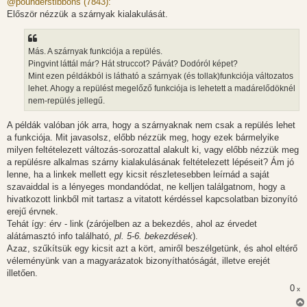
@pounderstibbons (7843):
z
Először nézzük a szárnyak kialakulását.
á
s
z
ó
l
Más. A szárnyak funkciója a repülés.
á
Pingvint láttál már? Hát struccot? Pávát? Dodóról képet?
s
Mint ezen példákból is látható a szárnyak (és tollak)funkciója változatos
lehet. Ahogy a repülést megelőző funkciója is lehetett a madárelődöknél
nem-repülés jellegű.
A példák valóban jók arra, hogy a szárnyaknak nem csak a repülés lehet
a funkciója. Mit javasolsz, előbb nézzük meg, hogy ezek bármelyike
milyen feltételezett változás-sorozattal alakult ki, vagy előbb nézzük meg
a repülésre alkalmas szárny kialakulásának feltételezett lépéseit? Ám jó
lenne, ha a linkek mellett egy kicsit részletesebben leírnád a saját
szavaiddal is a lényeges mondandódat, ne kelljen találgatnom, hogy a
hivatkozott linkből mit tartasz a vitatott kérdéssel kapcsolatban bizonyító
erejű érvnek.
Tehát így: érv - link (zárójelben az a bekezdés, ahol az érvedet
alátámasztó info található,
pl. 5-6. bekezdések
).
Azaz, szűkítsük egy kicsit azt a kört, amiről beszélgetünk, és ahol eltérő
véleményünk van a magyarázatok bizonyíthatóságát, illetve erejét
illetően.
0
x