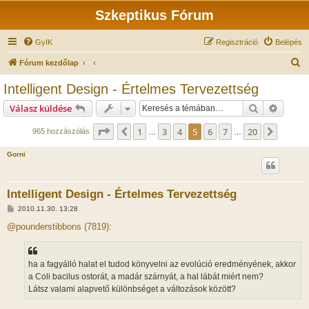
Szkeptikus Fórum
GyIK
Regisztráció
Belépés
K
Fórum kezdőlap
e
Intelligent Design - Értelmes Tervezettség
r
Keresés
Részlet
Válasz küldése
e
s
Oldal:
5
/
20
1
3
4
5
6
7
20
Előző
Követk
965 hozzászólás
…
…
é
Gorni
s
Intelligent Design - Értelmes Tervezettség
H
2010.11.30. 13:28
o
z
@pounderstibbons (7819):
z
á
s
z
ha a fagyálló halat el tudod könyvelni az evolúció eredményének, akkor
ó
l
a Coli bacilus ostorát, a madár szárnyát, a hal lábát miért nem?
á
Látsz valami alapvető különbséget a változások között?
s