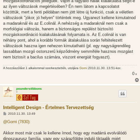
mozgáskoordinációs jellegűek. Vajon a fagyálló halak kialakulása segít-e
az ilyen változások megértésében? Én nem látom a kapcsolatot
közöttük, mert a fenti példában nem jött létre új funkció, csak a véletlen
változások "jókor, jó helyen" történtek meg. Ugyanezt kellene kimutatnod
a madaraknál és az E.colinál. A nehézség a madaraknál nem csak a
morfológiai változás, hanem a biztonságos repülést biztosító
mozgáskoordináció kialakulásának folyamata is. Az E.colinál is van
néhány pont, ahol a korábbi formák átalakulása során feltételezett
változások haszna igen nehezen kimutatható (pl. egy nagyságrendileg
lassabban mozgó ostorszerű képződmény semmiféle hasznos mozgást
nem biztosít a bacilus számára, viszont energiát fogyaszt).
A hozzászólást 1 alkalommal szerkesztették, utoljára
Gorni
2010.11.30. 13:51-kor.
0
x
pounderstibbons
*
Intelligent Design - Értelmes Tervezettség
H
2010.11.30. 13:49
o
z
@Gorni (7830):
z
á
s
Akkor most már csak le kellene írnod, hogy egy madárrá evolválódó
z
dinoszaurusz família, vagy egy szárazföldre induló tiktaalik miért
ó