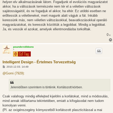
helyen
elv alkalmazásának látom. Fogadjunk el evolúciós magyarázatot
akkor, ha a változások természete nem tér el a véletlen változások
sajátosságaitól, és ne fogadjuk el akkor, ha eltér. Ez utóbbi esetben ne
erőltessük a véletleneket, mert magunk alatt vágjuk a fát. Inkább
keressünk más, nem véletlen változásokkal, beavatkozásokkal operáló
magyarázatokat, és keressük közöttük a legjobbat. Mindig a legjobbat.
Ja, és vessük el azokat, amelyek ellentmondásba torkolltak.
0
x
pounderstibbons
*
Intelligent Design - Értelmes Tervezettség
H
2010.12.03. 14:49
o
z
@Gorni (7929):
z
á
s
z
Jelenidőben szerintem is történik. Korlátozott körben.
ó
l
á
Csak valahogy mindig elfelejted kijelölni a korlátokat, mind a módosulás,
s
mind annak időtartama tekintetében, emiatt a kifogásodat nem tudom
komolyan venni.
(Pl. az oxigénszegény környezetből korlátozott plaszticitással a mai