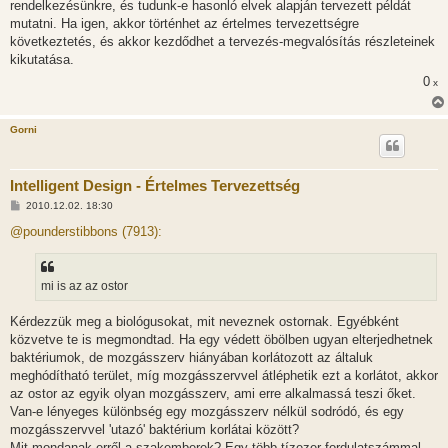
rendelkezésünkre, és tudunk-e hasonló elvek alapján tervezett példát
mutatni. Ha igen, akkor történhet az értelmes tervezettségre
következtetés, és akkor kezdődhet a tervezés-megvalósítás részleteinek
kikutatása.
0
x
Gorni
Intelligent Design - Értelmes Tervezettség
H
2010.12.02. 18:30
o
z
@pounderstibbons (7913):
z
á
s
z
mi is az az ostor
ó
l
á
Kérdezzük meg a biológusokat, mit neveznek ostornak. Egyébként
s
közvetve te is megmondtad. Ha egy védett öbölben ugyan elterjedhetnek
baktériumok, de mozgásszerv hiányában korlátozott az általuk
meghódítható terület, míg mozgásszervvel átléphetik ezt a korlátot, akkor
az ostor az egyik olyan mozgásszerv, ami erre alkalmassá teszi őket.
Van-e lényeges különbség egy mozgásszerv nélkül sodródó, és egy
mozgásszervvel 'utazó' baktérium korlátai között?
Mit mondanak erről a szakemberek? Egy több tízezer fordulatszámmal