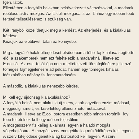
Igen, látok.
Ellentétben a fagyálló halakban bekövetkezett változásokkal, a madarak
repülése aktív mozgás. Az E.coli mozgása is az. Ehhez egy időben több
feltétel teljesüléséhez is szükség van.
Két irányból közelíthetjük meg a kérdést. Az elterjedés, és a kialakulás
kérdése.
Kezdjük az előbbivel, talán ez könnyebb.
Míg a fagyálló halak elterjedését elsősorban a többi faj kihalása segítette
elő, a szakemberek nem ezt feltételezik a madaraknál, illetve az
E.colinál. Az eset tehát épp nem a feltételezett törzsfejlődésre jellemző
tömeges fajmegjelenésre ad példát, hanem egy tömeges kihalás
időszakában néhány faj fennmaradására.
A második, a kialakulás nehezebb kérdés.
Mi kell egy újdonság kialakulásához?
A fagyálló halnál nem alakul ki új szerv, csak egyetlen enzim módosul,
mégpedig ismert, és kísérletileg ellenőrizhető mutációval.
A madarak, illetve az E.coli ostora esetében több minden történik, így
több feltételnek kell egy időben teljesülnie.
A mozgásszerv fizikailag alkalmas legyen a haladó mozgás
végrehajtására. A mozgásszerv energetikailag működőképes kell legyen.
A szerv kifejlődése genetikailag biztosított kell legyen. A szerv