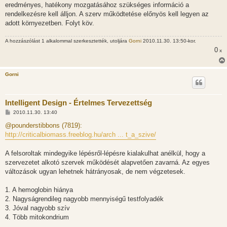
eredményes, hatékony mozgatásához szükséges információ a
rendelkezésre kell álljon. A szerv működtetése előnyös kell legyen az
adott környezetben. Folyt köv.
A hozzászólást 1 alkalommal szerkesztették, utoljára
Gorni
2010.11.30. 13:50-kor.
0
x
Gorni
Intelligent Design - Értelmes Tervezettség
H
2010.11.30. 13:40
o
z
@pounderstibbons (7819):
z
http://criticalbiomass.freeblog.hu/arch ... t_a_szive/
á
s
z
A felsoroltak mindegyike lépésről-lépésre kialakulhat anélkül, hogy a
ó
l
szervezetet alkotó szervek működését alapvetően zavarná. Az egyes
á
változások ugyan lehetnek hátrányosak, de nem végzetesek.
s
1. A hemoglobin hiánya
2. Nagyságrendileg nagyobb mennyiségű testfolyadék
3. Jóval nagyobb szív
4. Több mitokondrium