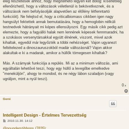
elég részletesek ahhoz, hogy megítélhető legyen két dolog: kísérletileg
ellenőrizhető, hogy a változások véletlenül is bekövetkeznek, és a
változások nem befolyásolják alapvetően az élőlény létfenntartó
funkcióit). Ne felejtsd el, hogy a criticalbiomass cikkben igen nagy
hangsúlyt fektettek annak bemutatására, hogy a hemoglobin nélküli
testnedvek hátrányait mi képes ellensúlyozni. Egy másik cikk pedig azt
elemezte, hogy a fagyálló halak nem lennének képesek fennmaradni, ha
a szokásos versenytársakkal együtt élnének, viszont, mivel azok
kihaltak, egyedül már legyőzték a többi nehézséget. Vajon ugyanezt
feltételezed a dinoszauruszokból madár változásnál? Vajon akkor
alakultak-e ki a madarak, amikor a hüllők tömegesen kihaltak?
Más. A szárnyak funkciója a repülés. Mi az a minimum változás, ami
egyáltalán lehetővé teszi, hogy egy hüllő a levegőbe emelkedve
"meneküljön", ahogy te mondod, és ne négy lábon szaladjon (vagy
ugráljon, mint a nyúl teszi).
0
x
Gorni
Intelligent Design - Értelmes Tervezettség
H
2010.11.30. 14:12
o
z
@pounderstibbons (7835):