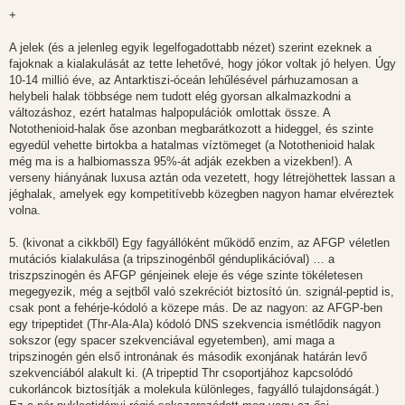
+
A jelek (és a jelenleg egyik legelfogadottabb nézet) szerint ezeknek a
fajoknak a kialakulását az tette lehetővé, hogy jókor voltak jó helyen. Úgy
10-14 millió éve, az Antarktiszi-óceán lehűlésével párhuzamosan a
helybeli halak többsége nem tudott elég gyorsan alkalmazkodni a
változáshoz, ezért hatalmas halpopulációk omlottak össze. A
Notothenioid-halak őse azonban megbarátkozott a hideggel, és szinte
egyedül vehette birtokba a hatalmas víztömeget (a Notothenioid halak
még ma is a halbiomassza 95%-át adják ezekben a vizekben!). A
verseny hiányának luxusa aztán oda vezetett, hogy létrejöhettek lassan a
jéghalak, amelyek egy kompetitívebb közegben nagyon hamar elvéreztek
volna.
5. (kivonat a cikkből) Egy fagyállóként működő enzim, az AFGP véletlen
mutációs kialakulása (a tripszinogénből génduplikációval) … a
triszpszinogén és AFGP génjeinek eleje és vége szinte tökéletesen
megegyezik, még a sejtből való szekréciót biztosító ún. szignál-peptid is,
csak pont a fehérje-kódoló a közepe más. De az nagyon: az AFGP-ben
egy tripeptidet (Thr-Ala-Ala) kódoló DNS szekvencia ismétlődik nagyon
sokszor (egy spacer szekvenciával egyetemben), ami maga a
tripszinogén gén első intronának és második exonjának határán levő
szekvenciából alakult ki. (A tripeptid Thr csoportjához kapcsolódó
cukorláncok biztosítják a molekula különleges, fagyálló tulajdonságát.)