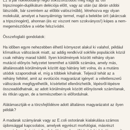
Ez a pár nukleotidányi régió sokszorozódott meg vagy az ősi
tripszinogén-duplikátum deléciója előtt, vagy az után (az ábrán utóbbi
látszódik, bár szerintem az előbbi valószínűbb), létrehozva egy olyan
molekulát, amelyet a hasnyálmirigy termel, majd a belekbe ürít (akárcsak
a tripszinogént), ahonnan (és ez viszont nem szokványos!) képes a nem-
megemésztődve a vérbe felszívódni.
Összefoglaló gondolatok:
Ha időben egyre nehezebben élhető környezet alakul ki valahol, például
klímatikus változások miatt, az addig rendkívül sokféle populációk közül
csak néhány marad túlélő. Ilyen körülmények között néhány olyan
mutáció előnyös helyzetet teremthet a túlélők számára, amely más,
általánosabb körülmények között épp hátrány lett volna, és a mutáns
utódok szaporodnak el, míg a többiek kihalnak. Teljesül tehát az a
néhány feltétel, amit az evolúciós magyarázat igényel: a véletlenszerű
változások megfigyelhetők, kísérlettel ellenőrizhetők, lépésről-lépésre
összeadódhatnak, az adott körülmények között előnyösnek számítanak,
és ritkán ugyan, de a természetben is előfordulnak.
Alátámasztják-e a törzsfejlődésre adott általános magyarázatot az ilyen
példák?
A madarak szárnyának vagy az E.coli ostorának kialakulása számos
újdonsággal kapcsolatos, amelyek egyrészt morfológiai, másrészt