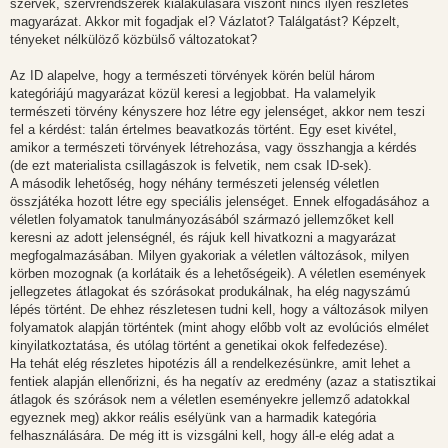
szervek, szervrendszerek kialakulására viszont nincs ilyen részletes
magyarázat. Akkor mit fogadjak el? Vázlatot? Találgatást? Képzelt,
tényeket nélkülöző közbülső változatokat?
Az ID alapelve, hogy a természeti törvények körén belül három
kategóriájú magyarázat közül keresi a legjobbat. Ha valamelyik
természeti törvény kényszere hoz létre egy jelenséget, akkor nem teszi
fel a kérdést: talán értelmes beavatkozás történt. Egy eset kivétel,
amikor a természeti törvények létrehozása, vagy összhangja a kérdés
(de ezt materialista csillagászok is felvetik, nem csak ID-sek).
A második lehetőség, hogy néhány természeti jelenség véletlen
összjátéka hozott létre egy speciális jelenséget. Ennek elfogadásához a
véletlen folyamatok tanulmányozásából származó jellemzőket kell
keresni az adott jelenségnél, és rájuk kell hivatkozni a magyarázat
megfogalmazásában. Milyen gyakoriak a véletlen változások, milyen
körben mozognak (a korlátaik és a lehetőségeik). A véletlen események
jellegzetes átlagokat és szórásokat produkálnak, ha elég nagyszámú
lépés történt. De ehhez részletesen tudni kell, hogy a változások milyen
folyamatok alapján történtek (mint ahogy előbb volt az evolúciós elmélet
kinyilatkoztatása, és utólag történt a genetikai okok felfedezése).
Ha tehát elég részletes hipotézis áll a rendelkezésünkre, amit lehet a
fentiek alapján ellenőrizni, és ha negatív az eredmény (azaz a statisztikai
átlagok és szórások nem a véletlen eseményekre jellemző adatokkal
egyeznek meg) akkor reális esélyünk van a harmadik kategória
felhasználására. De még itt is vizsgálni kell, hogy áll-e elég adat a