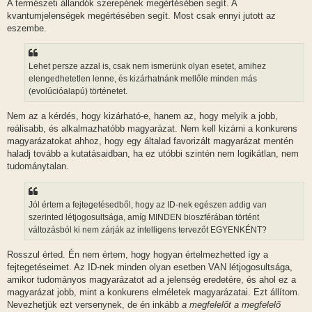
A természeti állandók szerepének megértésében segít. A
kvantumjelenségek megértésében segít. Most csak ennyi jutott az
eszembe.
Lehet persze azzal is, csak nem ismerünk olyan esetet, amihez
elengedhetetlen lenne, és kizárhatnánk mellőle minden más
(evolúcióalapú) történetet.
Nem az a kérdés, hogy kizárható-e, hanem az, hogy melyik a jobb,
reálisabb, és alkalmazhatóbb magyarázat. Nem kell kizárni a konkurens
magyarázatokat ahhoz, hogy egy általad favorizált magyarázat mentén
haladj tovább a kutatásaidban, ha ez utóbbi szintén nem logikátlan, nem
tudománytalan.
Jól értem a fejtegetésedből, hogy az ID-nek egészen addig van
szerinted létjogosultsága, amíg MINDEN bioszférában történt
változásból ki nem zárják az intelligens tervezőt EGYENKÉNT?
Rosszul érted. Én nem értem, hogy hogyan értelmezhetted így a
fejtegetéseimet. Az ID-nek minden olyan esetben VAN létjogosultsága,
amikor tudományos magyarázatot ad a jelenség eredetére, és ahol ez a
magyarázat jobb, mint a konkurens elméletek magyarázatai. Ezt állítom.
Nevezhetjük ezt versenynek, de én inkább
a megfelelőt a megfelelő