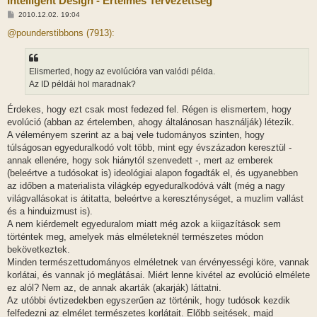
Intelligent Design - Értelmes Tervezettség
H
2010.12.02. 19:04
o
z
@pounderstibbons (7913):
z
á
s
z
Elismerted, hogy az evolúcióra van valódi példa.
ó
l
Az ID példái hol maradnak?
á
s
Érdekes, hogy ezt csak most fedezed fel. Régen is elismertem, hogy
evolúció (abban az értelemben, ahogy általánosan használják) létezik.
A véleményem szerint az a baj vele tudományos szinten, hogy
túlságosan egyeduralkodó volt több, mint egy évszázadon keresztül -
annak ellenére, hogy sok hiánytól szenvedett -, mert az emberek
(beleértve a tudósokat is) ideológiai alapon fogadták el, és ugyanebben
az időben a materialista világkép egyeduralkodóvá vált (még a nagy
világvallásokat is átitatta, beleértve a kereszténységet, a muzlim vallást
és a hinduizmust is).
A nem kiérdemelt egyeduralom miatt még azok a kiigazítások sem
történtek meg, amelyek más elméleteknél természetes módon
bekövetkeztek.
Minden természettudományos elméletnek van érvényességi köre, vannak
korlátai, és vannak jó meglátásai. Miért lenne kivétel az evolúció elmélete
ez alól? Nem az, de annak akarták (akarják) láttatni.
Az utóbbi évtizedekben egyszerűen az történik, hogy tudósok kezdik
felfedezni az elmélet természetes korlátait. Előbb sejtések, majd