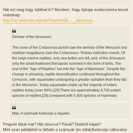
Hát ezt meg hogy találtad ki? Mondom, hogy tiptopp evolúcionista leszel
maholnap:
http://en.wikipedia.org/wiki/Reptile#De ... _dinosaurs
Demise of the dinosaurs
The close of the Cretaceous period saw the demise of the Mesozoic era
reptilian megafauna (see the Cretaceous–Tertiary extinction event). Of
the large marine reptiles, only sea turtles are left, and, of the dinosaurs,
only the small feathered theropods survived in the form of birds. The
end of the “Age of Reptiles” led into the “Age of Mammals”. Despite the
change in phrasing, reptile diversification continued throughout the
Cenozoic, with squamates undergoing a greater radiation than they did
in the Mesozoic. Today squamates make up the majority of extant
reptiles today (over 90%).[28] There are approximately 8,700 extant
species of reptiles,[28] compared with 5,400 species of mammals.
Más. A szárnyak funkciója a repülés.
Pingvint láttál már? Hát struccot? Pávát? Dodóról képet?
Mint ezen példákból is látható a szárnyak (és tollak)funkciója változatos