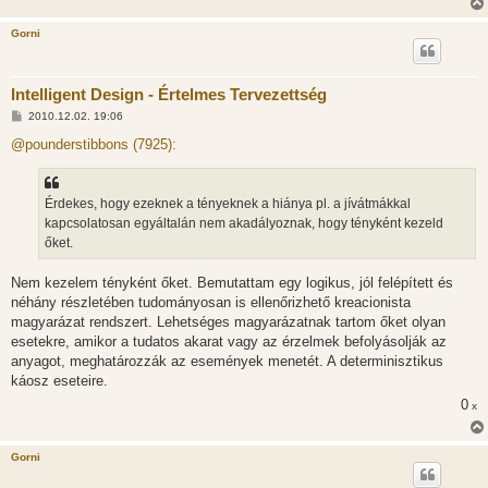
Gorni
Intelligent Design - Értelmes Tervezettség
H
2010.12.02. 19:06
o
z
@pounderstibbons (7925):
z
á
s
z
Érdekes, hogy ezeknek a tényeknek a hiánya pl. a jívátmákkal
ó
l
kapcsolatosan egyáltalán nem akadályoznak, hogy tényként kezeld
á
őket.
s
Nem kezelem tényként őket. Bemutattam egy logikus, jól felépített és
néhány részletében tudományosan is ellenőrizhető kreacionista
magyarázat rendszert. Lehetséges magyarázatnak tartom őket olyan
esetekre, amikor a tudatos akarat vagy az érzelmek befolyásolják az
anyagot, meghatározzák az események menetét. A determinisztikus
káosz eseteire.
0
x
Gorni