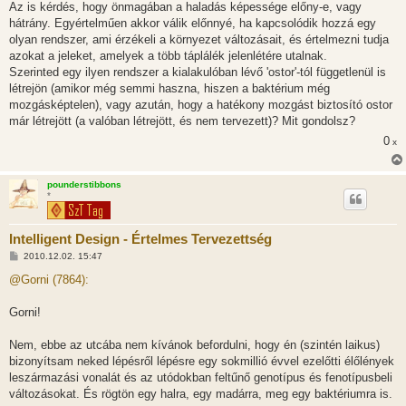
Az is kérdés, hogy önmagában a haladás képessége előny-e, vagy
hátrány. Egyértelműen akkor válik előnnyé, ha kapcsolódik hozzá egy
olyan rendszer, ami érzékeli a környezet változásait, és értelmezni tudja
azokat a jeleket, amelyek a több táplálék jelenlétére utalnak.
Szerinted egy ilyen rendszer a kialakulóban lévő 'ostor'-tól függetlenül is
létrejön (amikor még semmi haszna, hiszen a baktérium még
mozgásképtelen), vagy azután, hogy a hatékony mozgást biztosító ostor
már létrejött (a valóban létrejött, és nem tervezett)? Mit gondolsz?
0
x
pounderstibbons
*
Intelligent Design - Értelmes Tervezettség
H
2010.12.02. 15:47
o
z
@Gorni (7864):
z
á
s
Gorni!
z
ó
l
Nem, ebbe az utcába nem kívánok befordulni, hogy én (szintén laikus)
á
bizonyítsam neked lépésről lépésre egy sokmillió évvel ezelőtti élőlények
s
leszármazási vonalát és az utódokban feltűnő genotípus és fenotípusbeli
változásokat. És rögtön egy halra, egy madárra, meg egy baktériumra is.