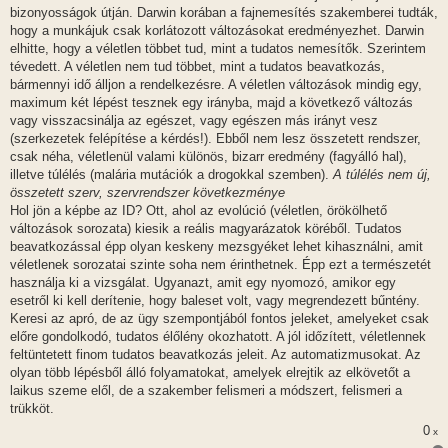
bizonyosságok útján. Darwin korában a fajnemesítés szakemberei tudták,
hogy a munkájuk csak korlátozott változásokat eredményezhet. Darwin
elhitte, hogy a véletlen többet tud, mint a tudatos nemesítők. Szerintem
tévedett. A véletlen nem tud többet, mint a tudatos beavatkozás,
bármennyi idő álljon a rendelkezésre. A véletlen változások mindig egy,
maximum két lépést tesznek egy irányba, majd a következő változás
vagy visszacsinálja az egészet, vagy egészen más irányt vesz
(szerkezetek felépítése a kérdés!). Ebből nem lesz összetett rendszer,
csak néha, véletlenül valami különös, bizarr eredmény (fagyálló hal),
illetve túlélés (malária mutációk a drogokkal szemben).
A túlélés nem új,
összetett szerv, szervrendszer következménye
Hol jön a képbe az ID? Ott, ahol az evolúció (véletlen, örökölhető
változások sorozata) kiesik a reális magyarázatok köréből. Tudatos
beavatkozással épp olyan keskeny mezsgyéket lehet kihasználni, amit
véletlenek sorozatai szinte soha nem érinthetnek. Épp ezt a természetét
használja ki a vizsgálat. Ugyanazt, amit egy nyomozó, amikor egy
esetről ki kell derítenie, hogy baleset volt, vagy megrendezett bűntény.
Keresi az apró, de az ügy szempontjából fontos jeleket, amelyeket csak
előre gondolkodó, tudatos élőlény okozhatott. A jól időzített, véletlennek
feltüntetett finom tudatos beavatkozás jeleit. Az automatizmusokat. Az
olyan több lépésből álló folyamatokat, amelyek elrejtik az elkövetőt a
laikus szeme elől, de a szakember felismeri a módszert, felismeri a
trükköt.
0
x