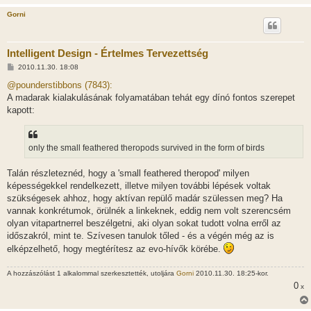
Gorni
Intelligent Design - Értelmes Tervezettség
H
2010.11.30. 18:08
o
z
@pounderstibbons (7843):
z
A madarak kialakulásának folyamatában tehát egy dínó fontos szerepet
á
s
kapott:
z
ó
l
á
only the small feathered theropods survived in the form of birds
s
Talán részleteznéd, hogy a 'small feathered theropod' milyen
képességekkel rendelkezett, illetve milyen további lépések voltak
szükségesek ahhoz, hogy aktívan repülő madár szülessen meg? Ha
vannak konkrétumok, örülnék a linkeknek, eddig nem volt szerencsém
olyan vitapartnerrel beszélgetni, aki olyan sokat tudott volna erről az
időszakról, mint te. Szívesen tanulok tőled - és a végén még az is
elképzelhető, hogy megtérítesz az evo-hívők körébe.
A hozzászólást 1 alkalommal szerkesztették, utoljára
Gorni
2010.11.30. 18:25-kor.
0
x