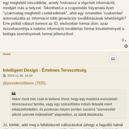
egy megfelelő készülékbe, amely 'kiolvassa' a rögzített információt,
mindjárt más a helyzet. Tekinthető-e a szaporodás folyamata ilyen
"szakmailag megfelelő cselekedetnek", ahol egy ismeretlen 'szakember'
automatizálta az információ több generációs továbbításának lehetőségét?
Erre próbál választ keresni az ID, elsősorban formai úton, azaz
összehasonlítja a tudatos információ továbbítás formai követelményeit a
biológia eseményeinek formai jellemzőivel.
0
x
Gorni
Intelligent Design - Értelmes Tervezettség
H
2010.11.30. 14:10
o
z
@pounderstibbons (7835):
z
á
s
z
Akkor most már csak le kellene írnod, hogy egy madárrá evolválódó
ó
l
dinoszaurusz família, vagy egy szárazföldre induló tiktaalik miért
á
elképzelhetetlen, és pontosan milyen ponton zavarná "szervezetet
s
alkotó szervek működését" alapvetően, az adott átalakulás.
Jó, kérlek, add meg a feltételezett változásokat (ahogy a fagyálló halnál