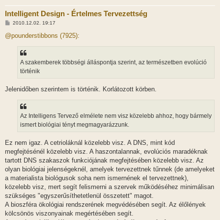
Intelligent Design - Értelmes Tervezettség
H
2010.12.02. 19:17
o
z
@pounderstibbons (7925):
z
á
s
z
A szakemberek többségi álláspontja szerint, az természetben evolúció
ó
l
történik
á
s
Jelenidőben szerintem is történik. Korlátozott körben.
Az Intelligens Tervező elmélete nem visz közelebb ahhoz, hogy bármely
ismert biológiai tényt megmagyarázzunk.
Ez nem igaz. A cetrioláknál közelebb visz. A DNS, mint kód
megfejtésénél közelebb visz. A haszontalannak, evolúciós maradéknak
tartott DNS szakaszok funkciójának megfejtésében közelebb visz. Az
olyan biológiai jelenségeknél, amelyek tervezettnek tűnnek (de amelyeket
a materialista biológusok soha nem ismernének el tervezettnek),
közelebb visz, mert segít felismerni a szervek működéséhez minimálisan
szükséges "egyszerűsíthetetlenül összetett" magot.
A bioszféra ökológiai rendszerének megvédésében segít. Az élőlények
kölcsönös viszonyainak megértésében segít.