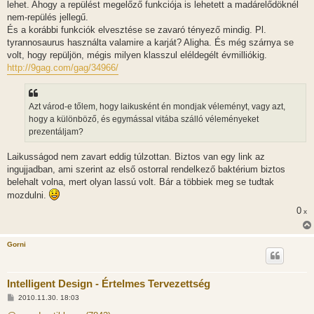
lehet. Ahogy a repülést megelőző funkciója is lehetett a madárelődöknél
nem-repülés jellegű.
És a korábbi funkciók elvesztése se zavaró tényező mindig. Pl.
tyrannosaurus használta valamire a karját? Aligha. És még szárnya se
volt, hogy repüljön, mégis milyen klasszul eléldegélt évmilliókig.
http://9gag.com/gag/34966/
Azt várod-e tőlem, hogy laikusként én mondjak véleményt, vagy azt,
hogy a különböző, és egymással vitába szálló véleményeket
prezentáljam?
Laikusságod nem zavart eddig túlzottan. Biztos van egy link az
ingujjadban, ami szerint az első ostorral rendelkező baktérium biztos
belehalt volna, mert olyan lassú volt. Bár a többiek meg se tudtak
mozdulni.
0
x
Gorni
Intelligent Design - Értelmes Tervezettség
H
2010.11.30. 18:03
o
z