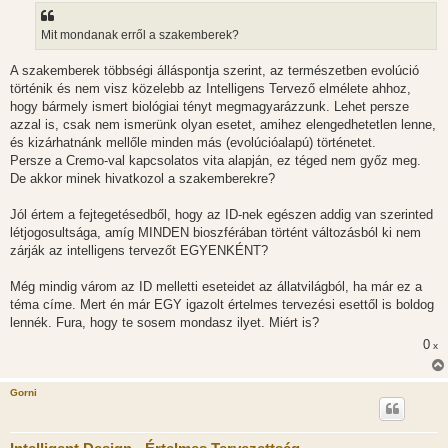
Mit mondanak erről a szakemberek?
A szakemberek többségi álláspontja szerint, az természetben evolúció
történik és nem visz közelebb az Intelligens Tervező elmélete ahhoz,
hogy bármely ismert biológiai tényt megmagyarázzunk. Lehet persze
azzal is, csak nem ismerünk olyan esetet, amihez elengedhetetlen lenne,
és kizárhatnánk mellőle minden más (evolúcióalapú) történetet.
Persze a Cremo-val kapcsolatos vita alapján, ez téged nem győz meg.
De akkor minek hivatkozol a szakemberekre?
Jól értem a fejtegetésedből, hogy az ID-nek egészen addig van szerinted
létjogosultsága, amíg MINDEN bioszférában történt változásból ki nem
zárják az intelligens tervezőt EGYENKÉNT?
Még mindig várom az ID melletti eseteidet az állatvilágból, ha már ez a
téma címe. Mert én már EGY igazolt értelmes tervezési esettől is boldog
lennék. Fura, hogy te sosem mondasz ilyet. Miért is?
0
x
Gorni