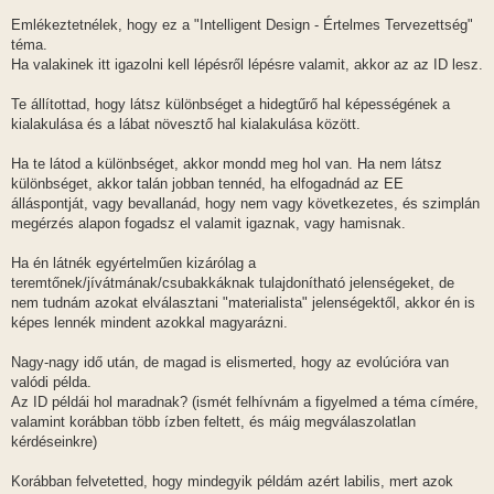
Emlékeztetnélek, hogy ez a "Intelligent Design - Értelmes Tervezettség"
téma.
Ha valakinek itt igazolni kell lépésről lépésre valamit, akkor az az ID lesz.
Te állítottad, hogy látsz különbséget a hidegtűrő hal képességének a
kialakulása és a lábat növesztő hal kialakulása között.
Ha te látod a különbséget, akkor mondd meg hol van. Ha nem látsz
különbséget, akkor talán jobban tennéd, ha elfogadnád az EE
álláspontját, vagy bevallanád, hogy nem vagy következetes, és szimplán
megérzés alapon fogadsz el valamit igaznak, vagy hamisnak.
Ha én látnék egyértelműen kizárólag a
teremtőnek/jívátmának/csubakkáknak tulajdonítható jelenségeket, de
nem tudnám azokat elválasztani "materialista" jelenségektől, akkor én is
képes lennék mindent azokkal magyarázni.
Nagy-nagy idő után, de magad is elismerted, hogy az evolúcióra van
valódi példa.
Az ID példái hol maradnak? (ismét felhívnám a figyelmed a téma címére,
valamint korábban több ízben feltett, és máig megválaszolatlan
kérdéseinkre)
Korábban felvetetted, hogy mindegyik példám azért labilis, mert azok