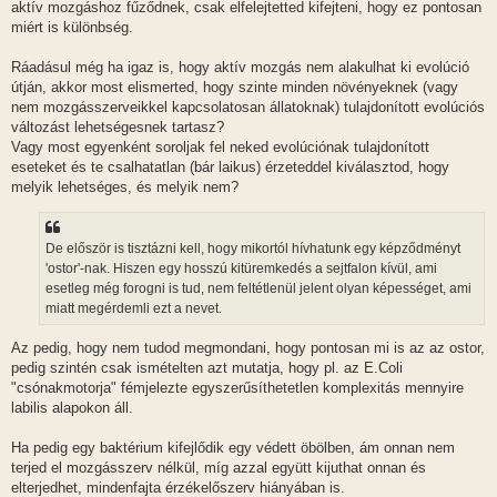
aktív mozgáshoz fűződnek, csak elfelejtetted kifejteni, hogy ez pontosan
miért is különbség.
Ráadásul még ha igaz is, hogy aktív mozgás nem alakulhat ki evolúció
útján, akkor most elismerted, hogy szinte minden növényeknek (vagy
nem mozgásszerveikkel kapcsolatosan állatoknak) tulajdonított evolúciós
változást lehetségesnek tartasz?
Vagy most egyenként soroljak fel neked evolúciónak tulajdonított
eseteket és te csalhatatlan (bár laikus) érzeteddel kiválasztod, hogy
melyik lehetséges, és melyik nem?
De először is tisztázni kell, hogy mikortól hívhatunk egy képződményt
'ostor'-nak. Hiszen egy hosszú kitüremkedés a sejtfalon kívül, ami
esetleg még forogni is tud, nem feltétlenül jelent olyan képességet, ami
miatt megérdemli ezt a nevet.
Az pedig, hogy nem tudod megmondani, hogy pontosan mi is az az ostor,
pedig szintén csak ismételten azt mutatja, hogy pl. az E.Coli
"csónakmotorja" fémjelezte egyszerűsíthetetlen komplexitás mennyire
labilis alapokon áll.
Ha pedig egy baktérium kifejlődik egy védett öbölben, ám onnan nem
terjed el mozgásszerv nélkül, míg azzal együtt kijuthat onnan és
elterjedhet, mindenfajta érzékelőszerv hiányában is.