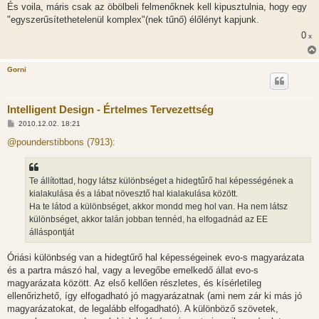
És voila, máris csak az öbölbeli felmenőknek kell kipusztulnia, hogy egy
"egyszerűsítethetelenül komplex"(nek tűnő) élőlényt kapjunk.
0
x
Gorni
Intelligent Design - Értelmes Tervezettség
H
2010.12.02. 18:21
o
z
@pounderstibbons (7913):
z
á
s
z
Te állítottad, hogy látsz különbséget a hidegtűrő hal képességének a
ó
l
kialakulása és a lábat növesztő hal kialakulása között.
á
Ha te látod a különbséget, akkor mondd meg hol van. Ha nem látsz
s
különbséget, akkor talán jobban tennéd, ha elfogadnád az EE
álláspontját
Óriási különbség van a hidegtűrő hal képességeinek evo-s magyarázata
és a partra mászó hal, vagy a levegőbe emelkedő állat evo-s
magyarázata között. Az első kellően részletes, és kísérletileg
ellenőrizhető, így elfogadható jó magyarázatnak (ami nem zár ki más jó
magyarázatokat, de legalább elfogadható). A különböző szövetek,