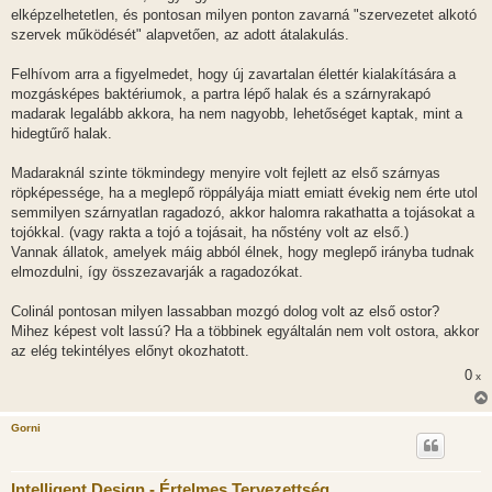
l
elképzelhetetlen, és pontosan milyen ponton zavarná "szervezetet alkotó
á
szervek működését" alapvetően, az adott átalakulás.
s
Felhívom arra a figyelmedet, hogy új zavartalan élettér kialakítására a
mozgásképes baktériumok, a partra lépő halak és a szárnyrakapó
madarak legalább akkora, ha nem nagyobb, lehetőséget kaptak, mint a
hidegtűrő halak.
Madaraknál szinte tökmindegy menyire volt fejlett az első szárnyas
röpképessége, ha a meglepő röppályája miatt emiatt évekig nem érte utol
semmilyen szárnyatlan ragadozó, akkor halomra rakathatta a tojásokat a
tojókkal. (vagy rakta a tojó a tojásait, ha nőstény volt az első.)
Vannak állatok, amelyek máig abból élnek, hogy meglepő irányba tudnak
elmozdulni, így összezavarják a ragadozókat.
Colinál pontosan milyen lassabban mozgó dolog volt az első ostor?
Mihez képest volt lassú? Ha a többinek egyáltalán nem volt ostora, akkor
az elég tekintélyes előnyt okozhatott.
0
x
Gorni
Intelligent Design - Értelmes Tervezettség