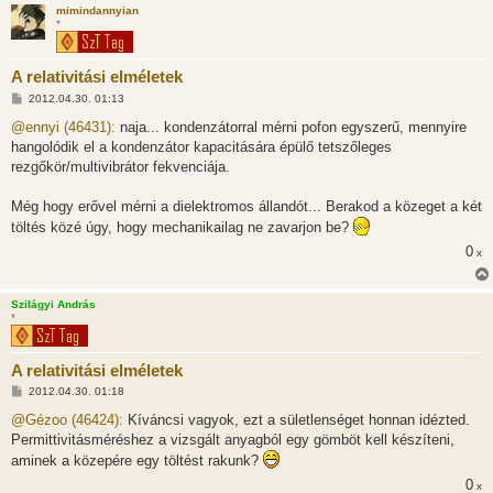
mimindannyian
*
A relativitási elméletek
H
2012.04.30. 01:13
o
z
@ennyi (46431):
naja... kondenzátorral mérni pofon egyszerű, mennyire
z
hangolódik el a kondenzátor kapacitására épülő tetszőleges
á
s
rezgőkör/multivibrátor fekvenciája.
z
ó
l
Még hogy erővel mérni a dielektromos állandót... Berakod a közeget a két
á
töltés közé úgy, hogy mechanikailag ne zavarjon be?
s
0
x
Szilágyi András
*
A relativitási elméletek
H
2012.04.30. 01:18
o
z
@Gézoo (46424):
Kíváncsi vagyok, ezt a sületlenséget honnan idézted.
z
Permittivitásméréshez a vizsgált anyagból egy gömböt kell készíteni,
á
s
aminek a közepére egy töltést rakunk?
z
ó
0
x