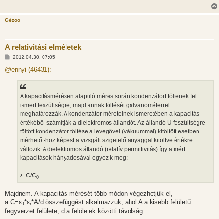
l
á
s
Gézoo
A relativitási elméletek
H
2012.04.30. 07:05
o
z
@ennyi (46431):
z
á
s
z
A kapacitásmérésen alapuló mérés során kondenzátort töltenek fel
ó
l
ismert feszültségre, majd annak töltését galvanométerrel
á
meghatározzák. A kondenzátor méreteinek ismeretében a kapacitás
s
értékéből számítják a dielektromos állandót. Az állandó U feszültségre
töltött kondenzátor töltése a levegővel (vákuummal) kitöltött esetben
mérhető -hoz képest a vizsgált szigetelő anyaggal kitöltve értékre
változik. A dielektromos állandó (relatív permittivitás) így a mért
kapacitások hányadosával egyezik meg:
ε=C/C
0
Majdnem. A kapacitás mérését több módon végezhetjük el,
a C=ε
*ε
*A/d összefüggést alkalmazzuk, ahol A a kisebb felületű
0
r
fegyverzet felülete, d a felöletek közötti távolság.