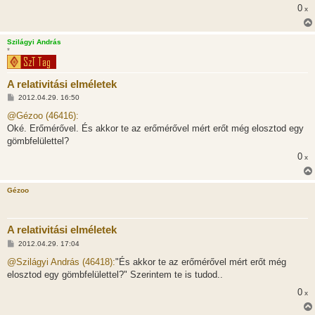
0
x
Szilágyi András
*
A relativitási elméletek
H
2012.04.29. 16:50
o
z
@Gézoo (46416):
z
Oké. Erőmérővel. És akkor te az erőmérővel mért erőt még elosztod egy
á
s
gömbfelülettel?
z
0
ó
x
l
á
s
Gézoo
A relativitási elméletek
H
2012.04.29. 17:04
o
z
@Szilágyi András (46418):
"És akkor te az erőmérővel mért erőt még
z
elosztod egy gömbfelülettel?" Szerintem te is tudod..
á
s
0
x
z
ó
l