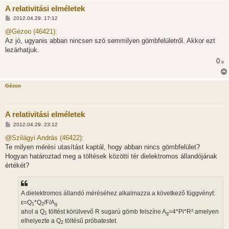
A relativitási elméletek
H
2012.04.29. 17:12
o
z
@Gézoo (46421):
z
Az jó, ugyanis abban nincsen szó semmilyen gömbfelületről. Akkor ezt
á
s
lezárhatjuk.
z
0
ó
x
l
á
s
Gézoo
A relativitási elméletek
H
2012.04.29. 23:12
o
z
@Szilágyi András (46422):
z
Te milyen mérési utasítást kaptál, hogy abban nincs gömbfelület?
á
s
Hogyan határoztad meg a töltések közötti tér dielektromos állandójának
z
értékét?
ó
l
á
s
A dielektromos állandó méréséhez alkalmazza a következő függvényt:
ε=Q
*Q
/F/A
1
2
g
ahol a Q
töltést körülvevő R sugarú gömb felszíne A
=4*Pi*R² amelyen
1
g
elhelyezte a Q
töltésű próbatestet.
2