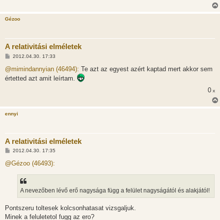
Gézoo
A relativitási elméletek
H
2012.04.30. 17:33
o
z
@mimindannyian (46494):
Te azt az egyest azért kaptad mert akkor sem
z
értetted azt amit leírtam.
á
s
0
x
z
ó
l
á
ennyi
s
A relativitási elméletek
H
2012.04.30. 17:35
o
z
@Gézoo (46493):
z
á
s
z
A nevezőben lévő erő nagysága függ a felület nagyságától és alakjától!
ó
l
á
Pontszeru toltesek kolcsonhatasat vizsgaljuk.
s
Minek a feluletetol fugg az ero?