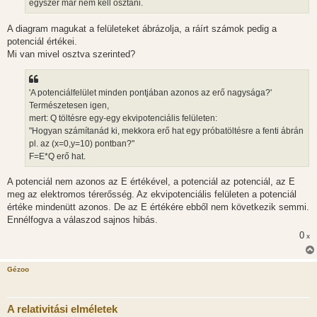
l
egyszer már nem kell osztani.
á
s
A diagram magukat a felületeket ábrázolja, a ráírt számok pedig a
potenciál értékei.
Mi van mivel osztva szerinted?
'A potenciálfelület minden pontjában azonos az erő nagysága?'
Természetesen igen,
mert: Q töltésre egy-egy ekvipotenciális felületen:
"Hogyan számítanád ki, mekkora erő hat egy próbatöltésre a fenti ábrán
pl. az (x=0,y=10) pontban?"
F=E*Q erő hat.
A potenciál nem azonos az E értékével, a potenciál az potenciál, az E
meg az elektromos térerősség. Az ekvipotenciális felületen a potenciál
értéke mindenütt azonos. De az E értékére ebből nem következik semmi.
Ennélfogva a válaszod sajnos hibás.
0
x
Gézoo
A relativitási elméletek