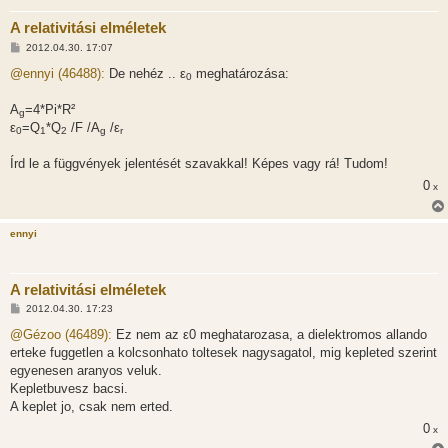
A relativitási elméletek
H
2012.04.30. 17:07
o
z
@ennyi (46488):
De nehéz .. ε
meghatározása:
0
z
á
s
A
=4*Pi*R²
g
z
ε
=Q
*Q
/F /A
/ε
ó
0
1
2
g
r
l
á
Írd le a függvények jelentését szavakkal! Képes vagy rá! Tudom!
s
0
x
ennyi
A relativitási elméletek
H
2012.04.30. 17:23
o
z
@Gézoo (46489):
Ez nem az ε0 meghatarozasa, a dielektromos allando
z
erteke fuggetlen a kolcsonhato toltesek nagysagatol, mig kepleted szerint
á
s
egyenesen aranyos veluk.
z
Kepletbuvesz bacsi.
ó
l
A keplet jo, csak nem erted.
á
0
s
x