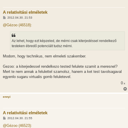
A relativitási elméletek
H
2012.04.30. 21:53
o
z
@Gézoo (46518):
z
á
s
z
Az lehet, hogy ezt képzeled, de mérni csak kiterjedéssel rendelkező
ó
l
testeken ébredő potenciált tudsz mérni.
á
s
Modom, hogy technikus, nem elmeleti szakember.
Gezoo: a kiterjedessel rendelkezo tested felulete szamit a meresnel?
Mert te nem annak a felulettel szamolsz, hanem a ket test tavolsagaval
egyenlo sugaru virtualis gomb feluletevel.
0
x
ennyi
A relativitási elméletek
H
2012.04.30. 21:55
o
z
@Gézoo (46523):