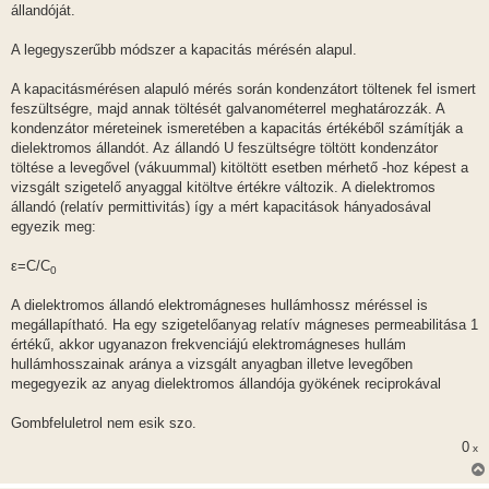
l
állandóját.
á
s
A legegyszerűbb módszer a kapacitás mérésén alapul.
A kapacitásmérésen alapuló mérés során kondenzátort töltenek fel ismert
feszültségre, majd annak töltését galvanométerrel meghatározzák. A
kondenzátor méreteinek ismeretében a kapacitás értékéből számítják a
dielektromos állandót. Az állandó U feszültségre töltött kondenzátor
töltése a levegővel (vákuummal) kitöltött esetben mérhető -hoz képest a
vizsgált szigetelő anyaggal kitöltve értékre változik. A dielektromos
állandó (relatív permittivitás) így a mért kapacitások hányadosával
egyezik meg:
ε=C/C
0
A dielektromos állandó elektromágneses hullámhossz méréssel is
megállapítható. Ha egy szigetelőanyag relatív mágneses permeabilitása 1
értékű, akkor ugyanazon frekvenciájú elektromágneses hullám
hullámhosszainak aránya a vizsgált anyagban illetve levegőben
megegyezik az anyag dielektromos állandója gyökének reciprokával
Gombfeluletrol nem esik szo.
0
x