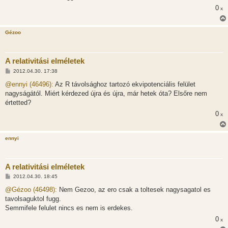
0
x
Gézoo
A relativitási elméletek
H
2012.04.30. 17:38
o
z
@ennyi (46496):
Az R távolsághoz tartozó ekvipotenciális felület
z
nagyságától. Miért kérdezed újra és újra, már hetek óta? Elsőre nem
á
s
értetted?
z
0
ó
x
l
á
s
ennyi
A relativitási elméletek
H
2012.04.30. 18:45
o
z
@Gézoo (46498):
Nem Gezoo, az ero csak a toltesek nagysagatol es
z
tavolsaguktol fugg.
á
s
Semmifele felulet nincs es nem is erdekes.
z
0
ó
x
l