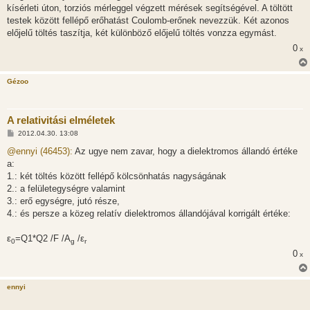
kísérleti úton, torziós mérleggel végzett mérések segítségével. A töltött
testek között fellépő erőhatást Coulomb-erőnek nevezzük. Két azonos
előjelű töltés taszítja, két különböző előjelű töltés vonzza egymást.
0
x
Gézoo
A relativitási elméletek
H
2012.04.30. 13:08
o
z
@ennyi (46453):
Az ugye nem zavar, hogy a dielektromos állandó értéke
z
a:
á
s
1.: két töltés között fellépő kölcsönhatás nagyságának
z
2.: a felületegységre valamint
ó
l
3.: erő egységre, jutó része,
á
4.: és persze a közeg relatív dielektromos állandójával korrigált értéke:
s
ε
=Q1*Q2 /F /A
/ε
0
g
r
0
x
ennyi