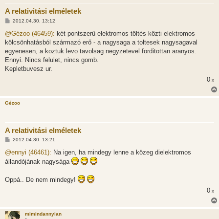
A relativitási elméletek
H
2012.04.30. 13:12
o
z
@Gézoo (46459):
két pontszerű elektromos töltés közti elektromos
z
kölcsönhatásból származó erő - a nagysaga a toltesek nagysagaval
á
s
egyenesen, a koztuk levo tavolsag negyzetevel forditottan aranyos.
z
Ennyi. Nincs felulet, nincs gomb.
ó
l
Kepletbuvesz ur.
á
0
s
x
Gézoo
A relativitási elméletek
H
2012.04.30. 13:21
o
z
@ennyi (46461):
Na igen, ha mindegy lenne a közeg dielektromos
z
állandójának nagysága
á
s
z
Oppá.. De nem mindegy!
ó
l
0
x
á
s
mimindannyian