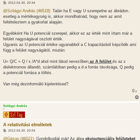
H
2012.04.30. 20:44
o
z
@Szilágyi András (46519):
Talán ha E vagy U szerepelne az ábrádon..
z
esetleg a mértékegység is, akkor mondhatnád, hogy nem az amit
á
s
feltételeztem a gyakorlat alapján.
z
ó
l
Egyébként Ha U potenciál szerepel, akkor ez az érték mint írtam már a
á
felület nagyságával osztott érték.
s
Ugyanis az U potenciál értéke ugyanabból a C kapacitásból képződik ami
függ a felület nagyságától, miután:
U= Q/C = Q / ε /A*d ahol mint látod nevezőben
az A felület
és az ε
dielektromos állandó, számlálóban pedig a d a forrás távolsága, Q pedig
a potenciál forrása a töltés.
Van még dezinformáló kijelentésed?
0
x
Szilágyi András
*
A relativitási elméletek
H
2012.04.30. 20:54
o
z
@Gézoo (46521):
Gondolkodjál már! Az ábra
ekvipotenciális felületeket