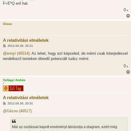
F=E*Q erő hat.
0
x
Gézoo
A relativitási elméletek
H
2012.04.30. 20:21
o
z
@ennyi (46514):
Az lehet, hogy ezt képzeled, de mérni csak kiterjedéssel
z
rendelkező testeken ébredő potenciált tudsz mérni.
á
s
0
x
z
ó
l
á
Szilágyi András
s
*
A relativitási elméletek
H
2012.04.30. 20:31
o
z
@Gézoo (46517):
z
á
s
z
Már az osztással kapott eredményt ábrázolja a diagram, ezért még
ó