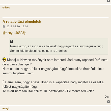
á
s
Gézoo
A relativitási elméletek
H
2012.04.30. 19:10
o
z
@ennyi (46508):
z
á
s
z
Nem Gezoo, az ero csak a toltesek nagysagatol es tavolsaguktol fugg.
ó
l
Semmifele felulet nincs es nem is erdekes.
á
s
Mondjuk Newton törvényeit sem ismered lásd aranyköpésed:"erő nem
de a gyorsulás igen"
Nem csoda, hogy a felület nagyságától függő kapacitás értékéről sincs
semmi fogalmad sem.
És arról sem, hogy a feszültség is a kapacitás nagyságától és ezzel a
felület nagyságától függ.
Te miért nem tanultál fizikát 10. osztályban? Felmentésed volt?
0
x
ennyi