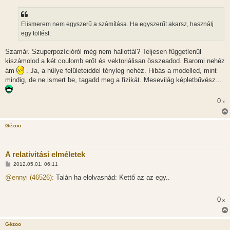
Elismerem nem egyszerű a számítása. Ha egyszerűt akarsz, használj
egy töltést.
Szamár. Szuperpozícióról még nem hallottál? Teljesen függetlenül
kiszámolod a két coulomb erőt és vektoriálisan összeadod. Baromi nehéz
ám
. Ja, a hülye felületeiddel tényleg nehéz. Hibás a modelled, mint
mindig, de ne ismert be, tagadd meg a fizikát. Mesevilág képletbűvész...
0
x
Gézoo
A relativitási elméletek
H
2012.05.01. 06:11
o
z
@ennyi (46526):
Talán ha elolvasnád: Kettő az az egy..
z
á
s
0
x
z
ó
l
á
Gézoo
s