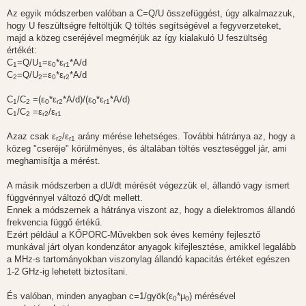
Az egyik módszerben valóban a C=Q/U összefüggést, úgy alkalmazzuk,
hogy U feszültségre feltöltjük Q töltés segítségével a fegyverzeteket,
majd a közeg cseréjével megmérjük az így kialakuló U feszültség
értékét:
C
=Q/U
=ε
*ε
*A/d
1
1
0
r1
C
=Q/U
=ε
*ε
*A/d
2
2
0
r2
C
/C
=(ε
*ε
*A/d)/(ε
*ε
*A/d)
1
2
0
r2
0
r1
C
/C
=ε
/ε
1
2
r2
r1
Azaz csak ε
/ε
arány mérése lehetséges. További hátránya az, hogy a
r2
r1
közeg "cseréje" körülményes, és általában töltés veszteséggel jár, ami
meghamisítja a mérést.
A másik módszerben a dU/dt mérését végezzük el, állandó vagy ismert
függvénnyel változó dQ/dt mellett.
Ennek a módszernek a hátránya viszont az, hogy a dielektromos állandó
frekvencia függő értékű.
Ezért például a KŐPORC-Művekben sok éves kemény fejlesztő
munkával járt olyan kondenzátor anyagok kifejlesztése, amikkel legalább
a MHz-s tartományokban viszonylag állandó kapacitás értéket egészen
1-2 GHz-ig lehetett biztosítani.
És valóban, minden anyagban c=1/gyök(ε
*μ
) mérésével
0
0