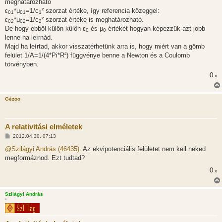
meghatározható
ε
*μ
=1/c
² szorzat értéke, így referencia közeggel:
01
01
1
ε
*μ
=1/c
² szorzat értéke is meghatározható.
02
02
2
De hogy ebből külön-külön ε
és μ
értékét hogyan képezzük azt jobb
0
0
lenne ha leírnád.
Majd ha leírtad, akkor visszatérhetünk arra is, hogy miért van a gömb
felület 1/A=1/(4*Pi*R²) függvénye benne a Newton és a Coulomb
törvényben.
0
x
Gézoo
A relativitási elméletek
H
2012.04.30. 07:13
o
z
@Szilágyi András (46435):
Az ekvipotenciális felületet nem kell neked
z
megformáznod. Ezt tudtad?
á
s
0
x
z
ó
l
á
Szilágyi András
s
*