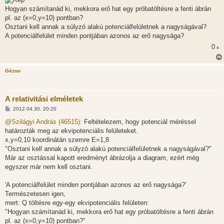
á
Hogyan számítanád ki, mekkora erő hat egy próbatöltésre a fenti ábrán
s
pl. az (x=0,y=10) pontban?
Osztani kell annak a súlyzó alakú potenciálfelületnek a nagyságával?
A potenciálfelület minden pontjában azonos az erő nagysága?
0
x
Gézoo
A relativitási elméletek
H
2012.04.30. 20:20
o
z
@Szilágyi András (46515):
Feltételezem, hogy potenciál méréssel
z
határozták meg az ekvipotenciális felületeket.
á
s
x,y=0,10 koordinátán szemre E=1,8
z
"Osztani kell annak a súlyzó alakú potenciálfelületnek a nagyságával?"
ó
l
Már az osztással kapott eredményt ábrázolja a diagram, ezért még
á
egyszer már nem kell osztani.
s
'A potenciálfelület minden pontjában azonos az erő nagysága?'
Természetesen igen,
mert: Q töltésre egy-egy ekvipotenciális felületen:
"Hogyan számítanád ki, mekkora erő hat egy próbatöltésre a fenti ábrán
pl. az (x=0,y=10) pontban?"