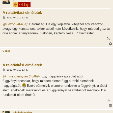
*
A relativitási elméletek
H
2012.04.30. 13:23
o
z
@Gézoo (46467):
Baromság. Ha egy képletből kifejezel egy változót,
z
avagy egy konstansot, akkor abból nem következik, hogy márpedig az az
á
s
oka
annak a tényezőnek. Valóban, képletbűvész. Rizsamester.
z
0
ó
x
l
á
s
Gézoo
A relativitási elméletek
H
2012.04.30. 13:37
o
z
@mimindannyian (46469):
Egy függvénykapcsolat attól
z
függvénykapcsolat, hogy minden eleme függ a többi elemének
á
s
nagyságától.
Ezért bármelyik elemére rendezve a függvényt, a többi
z
elem értékének méréséből és a függvénnyel számításból megkapjuk a
ó
l
rendezett elem értékét.
á
s
0
x
mimindannyian