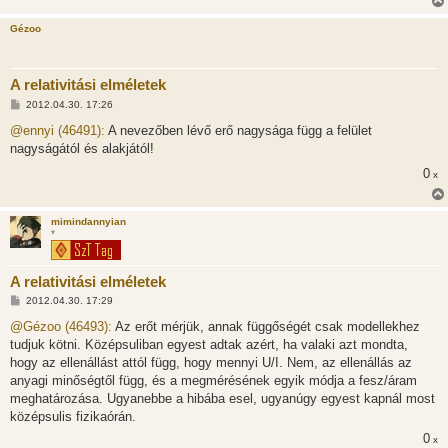
Gézoo
A relativitási elméletek
H
2012.04.30. 17:26
o
z
@ennyi (46491):
A nevezőben lévő erő nagysága függ a felület
z
nagyságától és alakjától!
á
s
0
x
z
ó
l
á
mimindannyian
s
*
A relativitási elméletek
H
2012.04.30. 17:29
o
z
@Gézoo (46493):
Az erőt mérjük, annak függőségét csak modellekhez
z
tudjuk kötni. Középsuliban egyest adtak azért, ha valaki azt mondta,
á
s
hogy az ellenállást attól függ, hogy mennyi U/I. Nem, az ellenállás az
z
anyagi minőségtől függ, és a megmérésének egyik módja a fesz/áram
ó
l
meghatározása. Ugyanebbe a hibába esel, ugyanúgy egyest kapnál most
á
középsulis fizikaórán.
s
0
x