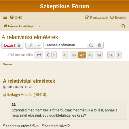
Szkeptikus Fórum
GyIK
Regisztráció
Belépés
K
Fórum kezdőlap
e
A relativitási elméletek
r
Keresés
Részletes keres
Lezárt
e
s
Oldal:
47
/
56
1
45
46
47
48
49
56
Előző
Köv
2788 hozzászólás
…
…
é
Gézoo
s
A relativitási elméletek
H
2012.04.29. 16:45
o
z
@Szilágyi András (46413):
z
á
s
z
Szerinted meg nem kell erőmérő, csak megmérjük a töltést, annak a
ó
l
négyzetét elosztjuk egy gömbfelülettel és kész?
á
s
Szerintem erőmérővel! Szerinted mivel?