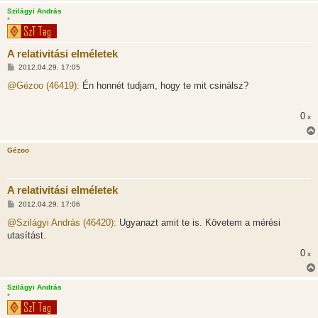
á
Szilágyi András
s
*
A relativitási elméletek
H
2012.04.29. 17:05
o
z
@Gézoo (46419):
Én honnét tudjam, hogy te mit csinálsz?
z
á
s
0
x
z
ó
l
á
Gézoo
s
A relativitási elméletek
H
2012.04.29. 17:06
o
z
@Szilágyi András (46420):
Ugyanazt amit te is. Követem a mérési
z
utasítást.
á
s
0
x
z
ó
l
á
Szilágyi András
s
*