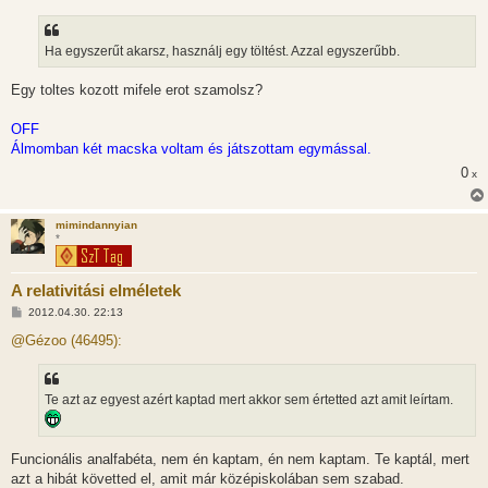
z
á
s
z
Ha egyszerűt akarsz, használj egy töltést. Azzal egyszerűbb.
ó
l
á
Egy toltes kozott mifele erot szamolsz?
s
OFF
Álmomban két macska voltam és játszottam egymással.
0
x
mimindannyian
*
A relativitási elméletek
H
2012.04.30. 22:13
o
z
@Gézoo (46495):
z
á
s
z
Te azt az egyest azért kaptad mert akkor sem értetted azt amit leírtam.
ó
l
á
s
Funcionális analfabéta, nem én kaptam, én nem kaptam. Te kaptál, mert
azt a hibát követted el, amit már középiskolában sem szabad.