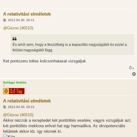
A relativitási elméletek
H
2012.04.30. 20:11
o
z
@Gézoo (46510):
z
á
s
z
És arról sem, hogy a feszültség is a kapacitás nagyságától és ezzel a
ó
l
felület nagyságától függ.
á
s
Ket pontszeru toltes kolcsonhatasat vizsgaljuk.
0
x
Szilágyi András
*
A relativitási elméletek
H
2012.04.30. 20:11
o
z
@Gézoo (46510):
z
Akkor nézzük a receptedet két ponttöltés esetére, vagyis vizsgáljuk azt,
á
s
két ponttöltés mekkora erővel hat egy harmadikra. Az ekvipotenciális
z
felületek ekkor kb. így néznek ki:
ó
l