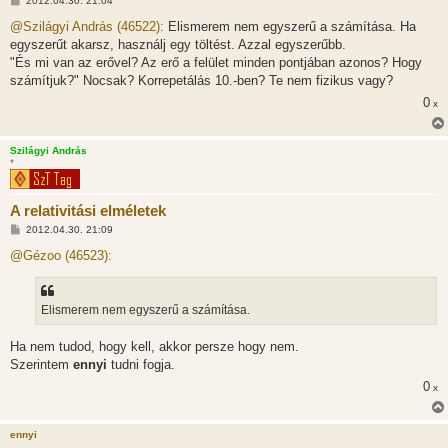
2012.04.30. 21:04
o
z
@Szilágyi András (46522):
Elismerem nem egyszerű a számítása. Ha
z
egyszerűt akarsz, használj egy töltést. Azzal egyszerűbb.
á
s
"És mi van az erővel? Az erő a felület minden pontjában azonos? Hogy
z
számítjuk?" Nocsak? Korrepetálás 10.-ben? Te nem fizikus vagy?
ó
l
0
x
á
s
Szilágyi András
*
A relativitási elméletek
H
2012.04.30. 21:09
o
z
@Gézoo (46523):
z
á
s
z
Elismerem nem egyszerű a számítása.
ó
l
á
Ha nem tudod, hogy kell, akkor persze hogy nem.
s
Szerintem
ennyi
tudni fogja.
0
x
ennyi