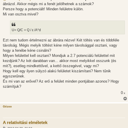
z
ábrázol. Akkor mégis mi a fenét jelölhetnek a számok?
á
s
Persze hogy a potenciált! Minden felületre külön.
z
Mi van osztva mivel?
ó
l
á
s
U= Q/C = Q / ε /A*d
Ezt nem tudom értelmezni az ábrára nézve! Két töltés van és többféle
távolság. Mégis melyik töltést kéne milyen távolsággal osztani, vagy
hogy a fenébe kéne csinálni?
Milyen felülettel kell osztani? Mondjuk a 2.7 potenciálú felülettel mit
kezdjünk? Az két darabban van... akkor most melyikkel osszunk (és
mit?), esetleg mindkettővel, a kettő összegével, vagy mi?
Hogy kell egy ilyen súlyzó alakú felületet kiszámítani? Nem tűnik
egyszerűnek.
És mi van az erővel? Az erő a felület minden pontjában azonos? Hogy
számítjuk?
0
x
Gézoo
A relativitási elméletek
H