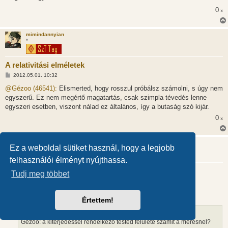
s
0
x
z
ó
l
á
mimindannyian
s
*
A relativitási elméletek
H
2012.05.01. 10:32
o
z
@Gézoo (46541):
Elismerted, hogy rosszul próbálsz számolni, s úgy nem
z
egyszerű. Ez nem megértő magatartás, csak szimpla tévedés lenne
á
s
egyszeri esetben, viszont nálad ez általános, így a butaság szó kijár.
z
0
ó
x
l
á
s
ennyi
Ez a weboldal sütiket használ, hogy a legjobb
felhasználói élményt nyújthassa.
A relativitási elméletek
Tudj meg többet
H
2012.05.01. 12:42
o
z
@Gézoo (46540):
z
Értettem!
á
s
z
Gezoo: a kiterjedessel rendelkezo tested felulete szamit a meresnel?
ó