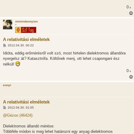
0
x
mimindannyian
*
A relativitási elméletek
H
2012.04.30. 00:22
o
z
Idióta, eddig erőmérésről volt szó, most hirtelen dielektromos állandóra
z
nyergelsz át? Katasztrófa. Költőnek menj, ott lehet csapongani ész
á
s
nélkül!
z
ó
0
x
l
á
s
ennyi
A relativitási elméletek
H
2012.04.30. 01:05
o
z
@Gézoo (46424):
z
á
s
Dielektromos állandó mérése:
z
Többféle módon is meg lehet határozni egy anyag dielektromos
ó