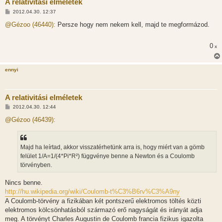
A relativitási elméletek
H
2012.04.30. 12:37
o
z
@Gézoo (46440):
Persze hogy nem nekem kell, majd te megformázod.
z
á
s
0
x
z
ó
l
á
ennyi
s
A relativitási elméletek
H
2012.04.30. 12:44
o
z
@Gézoo (46439):
z
á
s
z
Majd ha leírtad, akkor visszatérhetünk arra is, hogy miért van a gömb
ó
l
felület 1/A=1/(4*Pi*R²) függvénye benne a Newton és a Coulomb
á
törvényben.
s
Nincs benne.
http://hu.wikipedia.org/wiki/Coulomb-t%C3%B6rv%C3%A9ny
A Coulomb-törvény a fizikában két pontszerű elektromos töltés közti
elektromos kölcsönhatásból származó erő nagyságát és irányát adja
meg. A törvényt Charles Augustin de Coulomb francia fizikus igazolta