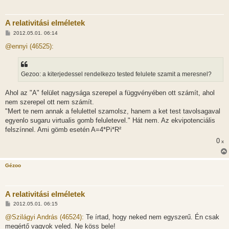
A relativitási elméletek
H
2012.05.01. 06:14
o
z
@ennyi (46525):
z
á
s
z
Gezoo: a kiterjedessel rendelkezo tested felulete szamit a meresnel?
ó
l
á
Ahol az "A" felület nagysága szerepel a függvényében ott számít, ahol
s
nem szerepel ott nem számít.
"Mert te nem annak a felulettel szamolsz, hanem a ket test tavolsagaval
egyenlo sugaru virtualis gomb feluletevel." Hát nem. Az ekvipotenciális
felszínnel. Ami gömb esetén A=4*Pi*R²
0
x
Gézoo
A relativitási elméletek
H
2012.05.01. 06:15
o
z
@Szilágyi András (46524):
Te írtad, hogy neked nem egyszerű. Én csak
z
megértő vagyok veled. Ne köss bele!
á