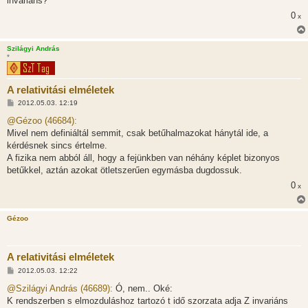
invariáns?
0
x
Szilágyi András
*
A relativitási elméletek
H
2012.05.03. 12:19
o
z
@Gézoo (46684):
z
Mivel nem definiáltál semmit, csak betűhalmazokat hánytál ide, a
á
s
kérdésnek sincs értelme.
z
A fizika nem abból áll, hogy a fejünkben van néhány képlet bizonyos
ó
l
betűkkel, aztán azokat ötletszerűen egymásba dugdossuk.
á
0
s
x
Gézoo
A relativitási elméletek
H
2012.05.03. 12:22
o
z
@Szilágyi András (46689):
Ó, nem.. Oké:
z
K rendszerben s elmozduláshoz tartozó t idő szorzata adja Z invariáns
á