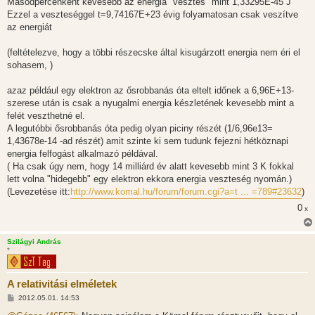
Másodpercenként kevesebb az energia "vesztés" mint 1,33295E-45 J
s
Ezzel a veszteséggel t=9,74167E+23 évig folyamatosan csak veszítve
az energiát
(feltételezve, hogy a többi részecske által kisugárzott energia nem éri el
sohasem, )
azaz például egy elektron az ősrobbanás óta eltelt időnek a 6,96E+13-
szerese után is csak a nyugalmi energia készletének kevesebb mint a
felét veszthetné el.
A legutóbbi ősrobbanás óta pedig olyan piciny részét (1/6,96e13=
1,43678e-14 -ad részét) amit szinte ki sem tudunk fejezni hétköznapi
energia felfogást alkalmazó példával.
( Ha csak úgy nem, hogy 14 milliárd év alatt kevesebb mint 3 K fokkal
lett volna "hidegebb" egy elektron ekkora energia veszteség nyomán.)
(Levezetése itt:
http://www.komal.hu/forum/forum.cgi?a=t ... =789#23632
)
0
x
Szilágyi András
*
A relativitási elméletek
H
2012.05.01. 14:53
o
z