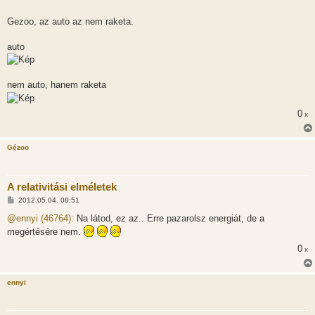
Gezoo, az auto az nem raketa.
auto
nem auto, hanem raketa
0
x
Gézoo
A relativitási elméletek
H
2012.05.04. 08:51
o
z
@ennyi (46764):
Na látod, ez az.. Erre pazarolsz energiát, de a
z
megértésére nem.
á
s
0
x
z
ó
l
á
ennyi
s