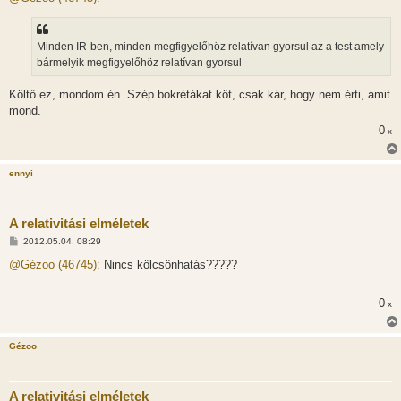
z
á
s
z
Minden IR-ben, minden megfigyelőhöz relatívan gyorsul az a test amely
ó
l
bármelyik megfigyelőhöz relatívan gyorsul
á
s
Költő ez, mondom én. Szép bokrétákat köt, csak kár, hogy nem érti, amit
mond.
0
x
ennyi
A relativitási elméletek
H
2012.05.04. 08:29
o
z
@Gézoo (46745):
Nincs kölcsönhatás?????
z
á
s
0
x
z
ó
l
á
Gézoo
s
A relativitási elméletek