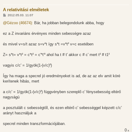
A relativitási elméletek
H
2012.05.03. 11:07
o
z
@Gézoo (46674):
Bár, ha jobban belegondolunk abba, hogy
z
á
s
ez a Z invariáns érvényes minden sebességre azaz
z
ó
l
és mivel v=s/t azaz s=v*t így s*t =v*t² v=c esetében
á
s
Z= s*t= v*t² = c*t² = c'*t'² ahol ha t # t' akkor c # c' mert t² # t1²
vagyis c/c' = 1/gyök(1-(v/c)²)
Így ha maga a specrel jó eredményeket is ad, de az az elv amit köré
kerítenek hibás, mert
a c/c' = 1/gyök(1-(v/c)²) függvényben szereplő c' fénysebesség eltérő
nagyságú
a posztulált c sebességtől, és ezen eltérő c' sebességgel képzett c/c'
arányt használjuk a
specrel minden transzformációjában.
0
x