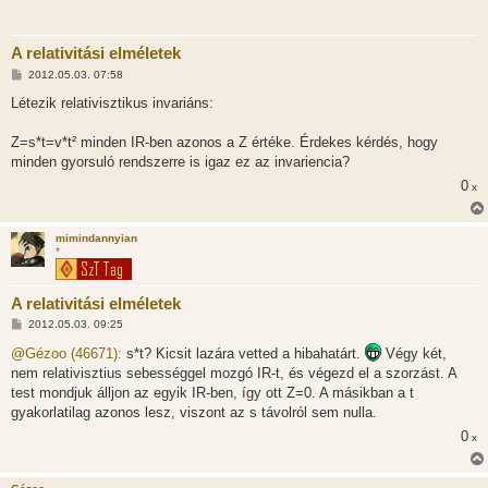
A relativitási elméletek
H
2012.05.03. 07:58
o
z
Létezik relativisztikus invariáns:
z
á
s
Z=s*t=v*t² minden IR-ben azonos a Z értéke. Érdekes kérdés, hogy
z
minden gyorsuló rendszerre is igaz ez az invariencia?
ó
l
0
x
á
s
mimindannyian
*
A relativitási elméletek
H
2012.05.03. 09:25
o
z
@Gézoo (46671):
s*t? Kicsit lazára vetted a hibahatárt.
Végy két,
z
nem relativisztius sebességgel mozgó IR-t, és végezd el a szorzást. A
á
s
test mondjuk álljon az egyik IR-ben, így ott Z=0. A másikban a t
z
gyakorlatilag azonos lesz, viszont az s távolról sem nulla.
ó
l
0
x
á
s