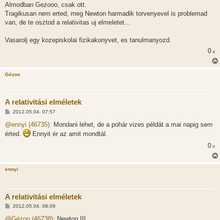
á
Almodban Gezooo, csak ott.
s
Tragikusan nem erted, meg Newton harmadik torvenyevel is problemad
van, de te osztod a relativitas uj elmeletet...
Vasarolj egy kozepiskolai fizikakonyvet, es tanulmanyozd.
0
x
Gézoo
A relativitási elméletek
H
2012.05.04. 07:57
o
z
@ennyi (46735):
Mondani lehet, de a pohár vizes példát a mai napig sem
z
érted.
Ennyit ér az amit mondtál.
á
s
0
x
z
ó
l
á
ennyi
s
A relativitási elméletek
H
2012.05.04. 08:09
o
z
@Gézoo (46738):
Newton III