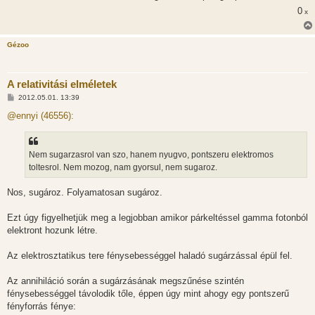
0
x
Gézoo
A relativitási elméletek
H
2012.05.01. 13:39
o
z
@ennyi (46556):
z
á
s
z
Nem sugarzasrol van szo, hanem nyugvo, pontszeru elektromos
ó
l
toltesrol. Nem mozog, nam gyorsul, nem sugaroz.
á
s
Nos, sugároz. Folyamatosan sugároz.
Ezt úgy figyelhetjük meg a legjobban amikor párkeltéssel gamma fotonból
elektront hozunk létre.
Az elektrosztatikus tere fénysebességgel haladó sugárzással épül fel.
Az annihiláció során a sugárzásának megszűnése szintén
fénysebességgel távolodik tőle, éppen úgy mint ahogy egy pontszerű
fényforrás fénye: