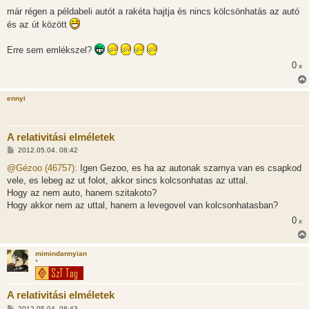
á
s
már régen a példabeli autót a rakéta hajtja és nincs kölcsönhatás az autó
z
és az út között
ó
l
á
Erre sem emlékszel?
s
0
x
ennyi
A relativitási elméletek
H
2012.05.04. 08:42
o
z
@Gézoo (46757):
Igen Gezoo, es ha az autonak szarnya van es csapkod
z
vele, es lebeg az ut folot, akkor sincs kolcsonhatas az uttal.
á
s
Hogy az nem auto, hanem szitakoto?
z
Hogy akkor nem az uttal, hanem a levegovel van kolcsonhatasban?
ó
l
0
x
á
s
mimindannyian
*
A relativitási elméletek
H
2012.05.04. 08:43