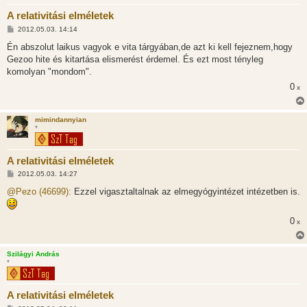
A relativitási elméletek
H
2012.05.03. 14:14
o
z
Én abszolut laikus vagyok e vita tárgyában,de azt ki kell fejeznem,hogy
z
Gezoo hite és kitartása elismerést érdemel. És ezt most tényleg
á
s
komolyan "mondom".
z
0
ó
x
l
á
s
mimindannyian
*
A relativitási elméletek
H
2012.05.03. 14:27
o
z
@Pezo (46699):
Ezzel vigasztaltalnak az elmegyógyintézet intézetben is.
z
á
s
0
x
z
ó
l
á
Szilágyi András
s
*
A relativitási elméletek