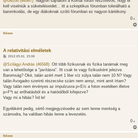
@Gézoo (46567):
Nagyon sajnálom a Kömal fórum résztvevőit, hogy el
z
kell viselniük a süketeléseidet... itt a szkeptikus fórumban tolerálható a
á
s
baromkodás, de egy diákoknak szóló fórumban ez nagyon kártékony.
z
0
ó
x
l
á
s
Gézoo
A relativitási elméletek
H
2012.05.01. 15:06
o
z
@Szilágyi András (46568):
Ott több fizikusnak és fizika tanárnak meg
z
van a lehetősége a "javításra". Itt csak te vagy fizikusként jelezve.
á
s
Baromság? Oké, talán azért mert 1 liter víz súlya talán nem 10 N? Vagy
z
talán Avogadro szerinti részecske szám nem annyi, mint amit írtam?
ó
l
Vagy talán nem érvényes az impulzusra p=E/c a foton esetében illetve
á
p=F*t az erőhatásból és a hatóidőből kifejezve?
s
Vagy mi a hibás? Írd le!
Egyébként pedig, sértő megjegyzésedre az sem lenne mentség a
számodra, ha valóban hibás lenne a levezetés.
0
x
Gézoo