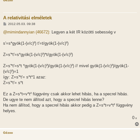
Gézoo
A relativitási elméletek
H
2012.05.03. 09:38
o
z
@mimindannyian (46672):
Legyen a két IR közötti sebesség v
z
á
s
s'=s*gyök(1-(v/c)²) t'=t/gyök(1-(v/c)²)
z
ó
l
Z=s'*t'=s*gyök(1-(v/c)²)*t/gyök(1-(v/c)²)
á
s
Z=s'*t'=s*t *gyök(1-(v/c)²)/gyök(1-(v/c)²) // mivel gyök(1-(v/c)²)/gyök(1-
(v/c)²)=1
így: Z=s'*t'= s*t*1 azaz:
Z=s'*t'= s*t
Ez a Z=s*t=v*t² függvény csak akkor lehet hibás, ha a specrel hibás.
De ugye te nem állítod azt, hogy a specrel hibás lenne?
Ha nem állítod, hogy a specrel hibás akkor pedig a Z=s*t=v*t² függvény
helyes.
0
x
Gézoo