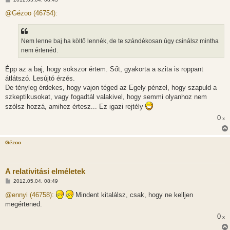
o
z
@Gézoo (46754):
z
á
s
z
Nem lenne baj ha költő lennék, de te szándékosan úgy csinálsz mintha
ó
l
nem értenéd.
á
s
Épp az a baj, hogy sokszor értem. Sőt, gyakorta a szita is roppant
átlátszó. Lesújtó érzés.
De tényleg érdekes, hogy vajon téged az Egely pénzel, hogy szapuld a
szkeptikusokat, vagy fogadtál valakivel, hogy semmi olyanhoz nem
szólsz hozzá, amihez értesz... Ez igazi rejtély
0
x
Gézoo
A relativitási elméletek
H
2012.05.04. 08:49
o
z
@ennyi (46758):
Mindent kitalálsz, csak, hogy ne kelljen
z
megértened.
á
s
0
x
z
ó
l