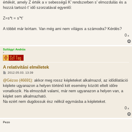
s
értékét, amely Z érték a v sebességű K' rendszerben s' elmozdulás és a
z
hozzá tartozó t' idő szorzatával egyenlő:
ó
l
á
Z=s*t = s'*t'
s
A többit már leírtam. Van még ami nem világos a számodra? Kérdés?
0
x
Szilágyi András
*
A relativitási elméletek
H
2012.05.03. 13:39
o
z
@Gézoo (46691):
akkor meg rossz képleteket alkalmazol, az idődilatáció
z
képlete ugyanazon a helyen történő két esemény között eltelt időre
á
s
vonatkozik. Ha elmozdult valami, már nem ugyanazon a helyen van, a
z
képlet sem alkalmazható.
ó
l
Na ezért nem dugdossuk ész nélkül egymásba a képleteket.
á
0
s
x
Pezo