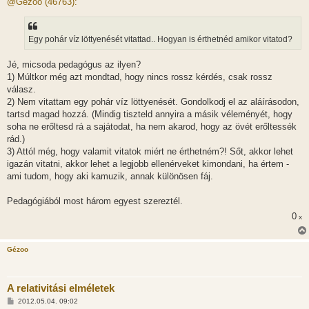
@Gézoo (46763):
z
á
s
z
Egy pohár víz löttyenését vitattad.. Hogyan is érthetnéd amikor vitatod?
ó
l
á
Jé, micsoda pedagógus az ilyen?
s
1) Múltkor még azt mondtad, hogy nincs rossz kérdés, csak rossz
válasz.
2) Nem vitattam egy pohár víz löttyenését. Gondolkodj el az aláírásodon,
tartsd magad hozzá. (Mindig tiszteld annyira a másik véleményét, hogy
soha ne erőltesd rá a sajátodat, ha nem akarod, hogy az övét erőltessék
rád.)
3) Attól még, hogy valamit vitatok miért ne érthetném?! Sőt, akkor lehet
igazán vitatni, akkor lehet a legjobb ellenérveket kimondani, ha értem -
ami tudom, hogy aki kamuzik, annak különösen fáj.
Pedagógiából most három egyest szereztél.
0
x
Gézoo
A relativitási elméletek
H
2012.05.04. 09:02
o