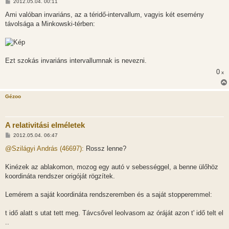
H
2012.05.04. 00:11
o
z
Ami valóban invariáns, az a téridő-intervallum, vagyis két esemény
z
távolsága a Minkowski-térben:
á
s
z
ó
l
á
Ezt szokás invariáns intervallumnak is nevezni.
s
0
x
Gézoo
A relativitási elméletek
H
2012.05.04. 06:47
o
z
@Szilágyi András (46697):
Rossz lenne?
z
á
s
Kinézek az ablakomon, mozog egy autó v sebességgel, a benne ülőhöz
z
koordináta rendszer origóját rögzítek.
ó
l
á
Lemérem a saját koordináta rendszeremben és a saját stopperemmel:
s
t idő alatt s utat tett meg. Távcsővel leolvasom az óráját azon t' idő telt el
..