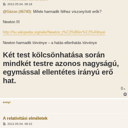
H
2012.05.04. 08:18
o
z
@Gézoo (46740):
Mifele harmadik félhez viszonyított erők?
z
á
s
Newton III
z
ó
l
http://hu.wikipedia.org/wiki/Newton_t%C3%B6rv%C3%A9nyei
á
s
Newton harmadik törvénye – a hatás-ellenhatás törvénye
Két test kölcsönhatása során
mindkét testre azonos nagyságú,
egymással ellentétes irányú erő
hat.
0
x
ennyi
A relativitási elméletek
H
2012.05.04. 08:22
o