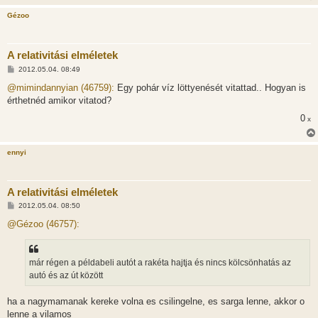
á
Gézoo
s
A relativitási elméletek
H
2012.05.04. 08:49
o
z
@mimindannyian (46759):
Egy pohár víz löttyenését vitattad.. Hogyan is
z
érthetnéd amikor vitatod?
á
s
0
x
z
ó
l
á
ennyi
s
A relativitási elméletek
H
2012.05.04. 08:50
o
z
@Gézoo (46757):
z
á
s
z
már régen a példabeli autót a rakéta hajtja és nincs kölcsönhatás az
ó
l
autó és az út között
á
s
ha a nagymamanak kereke volna es csilingelne, es sarga lenne, akkor o
lenne a vilamos