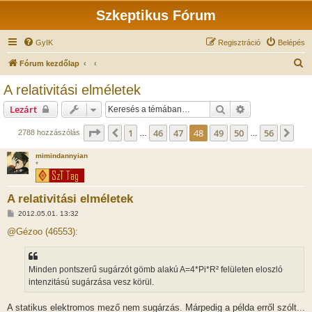
Szkeptikus Fórum
GyIK
Regisztráció
Belépés
K
Fórum kezdőlap
e
A relativitási elméletek
r
Keresés
Részletes keres
Lezárt
e
s
Oldal:
48
/
56
1
46
47
48
49
50
56
Előző
Köv
2788 hozzászólás
…
…
é
mimindannyian
s
*
A relativitási elméletek
H
2012.05.01. 13:32
o
z
@Gézoo (46553):
z
á
s
z
Minden pontszerű sugárzót gömb alakú A=4*Pi*R² felületen eloszló
ó
l
intenzitású sugárzása vesz körül.
á
s
A statikus elektromos mező nem sugárzás. Márpedig a példa erről szólt...