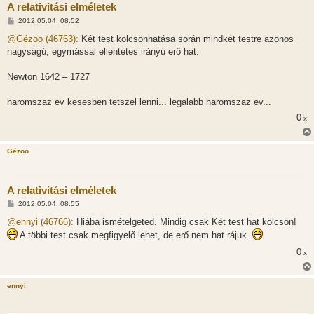
A relativitási elméletek
H
2012.05.04. 08:52
o
z
@Gézoo (46763):
Két test kölcsönhatása során mindkét testre azonos
z
nagyságú, egymással ellentétes irányú erő hat.
á
s
z
Newton 1642 – 1727
ó
l
á
haromszaz ev kesesben tetszel lenni... legalabb haromszaz ev...
s
0
x
Gézoo
A relativitási elméletek
H
2012.05.04. 08:55
o
z
@ennyi (46766):
Hiába ismételgeted. Mindig csak Két test hat kölcsön!
z
A többi test csak megfigyelő lehet, de erő nem hat rájuk.
á
s
0
x
z
ó
l
á
ennyi
s