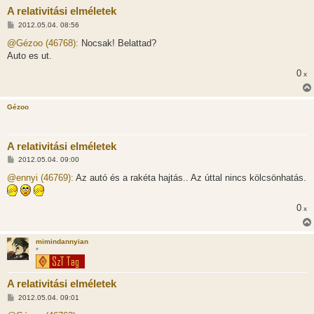
A relativitási elméletek
H
2012.05.04. 08:56
o
z
@Gézoo (46768):
Nocsak! Belattad?
z
Auto es ut.
á
s
0
x
z
ó
l
á
Gézoo
s
A relativitási elméletek
H
2012.05.04. 09:00
o
z
@ennyi (46769):
Az autó és a rakéta hajtás.. Az úttal nincs kölcsönhatás.
z
á
s
0
x
z
ó
l
á
mimindannyian
s
*
A relativitási elméletek
H
2012.05.04. 09:01
o
z