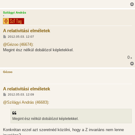
Szilágyi András
*
A relativitási elméletek
H
2012.05.03. 12:07
o
z
@Gézoo (46674):
z
Megint ész nélkül dobálózol képletekkel.
á
s
0
x
z
ó
l
á
Gézoo
s
A relativitási elméletek
H
2012.05.03. 12:09
o
z
@Szilágyi András (46683):
z
á
s
z
Megint ész nélkül dobálózol képletekkel.
ó
l
á
Konkrétan ezzel azt szeretnéd közölni, hogy a Z invariáns nem lenne
s