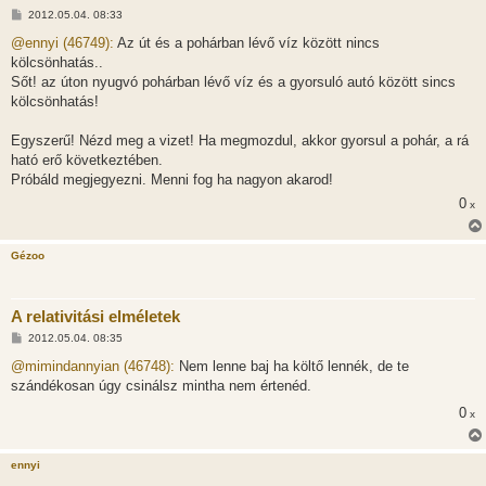
H
2012.05.04. 08:33
o
z
@ennyi (46749):
Az út és a pohárban lévő víz között nincs
z
kölcsönhatás..
á
s
Sőt! az úton nyugvó pohárban lévő víz és a gyorsuló autó között sincs
z
kölcsönhatás!
ó
l
á
Egyszerű! Nézd meg a vizet! Ha megmozdul, akkor gyorsul a pohár, a rá
s
ható erő következtében.
Próbáld megjegyezni. Menni fog ha nagyon akarod!
0
x
Gézoo
A relativitási elméletek
H
2012.05.04. 08:35
o
z
@mimindannyian (46748):
Nem lenne baj ha költő lennék, de te
z
szándékosan úgy csinálsz mintha nem értenéd.
á
s
0
x
z
ó
l
á
ennyi
s