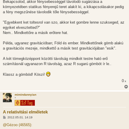
Bekapcsolod, akkor fénysebességgel távolodó sugárzása a
környezetében statikus fényerejű teret alakít ki, a kikapcsolásakor pedig
a fény megszűnése távolodik tőle fénysebességgel.
"Egyebkent ket toltesrol van szo, akkor ket gombre lenne szukseged, az
egyiket elvesztetted?"
Nem.. Mindkettőre a másik erőtere hat.
Példa, ugyanez gravitációban; Föld és ember. Mindkettőnek gömb alakú
a gravitációs mezeje, mindkettő a másik test gravitációjában "esik".
A két tömegközéppont közötti távolság mindkét testre ható erő
számításnál ugyanazon R távolság, azaz R sugarú gömböt ír le..
Klassz a gömböd! Köszi!
0
x
mimindannyian
*
A relativitási elméletek
H
2012.05.01. 14:19
o
z
@Gézoo (46565):
z