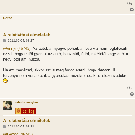
0
x
Gézoo
A relativitási elméletek
H
2012.05.04. 08:27
o
z
@ennyi (46743):
Az autóban nyugvó pohárban lévő víz nem foglalkozik
z
azzal, hogy mitől gyorsul az autó, benzintől, úttól, rakétától vagy attól a
á
s
négy lótól ami húzza..
z
ó
l
Ha ezt megérted, akkor azt is meg fogod érteni, hogy Newton III.
á
törvénye nem vonatkozik a gyorsulást nézőkre, csak az elszenvedőkre..
s
0
x
mimindannyian
*
A relativitási elméletek
H
2012.05.04. 08:28
o
z
@Gézoo (46745):