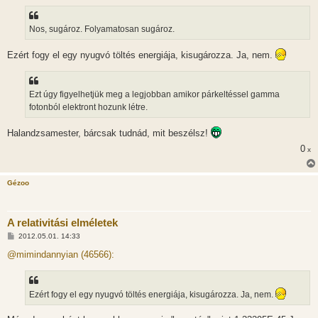
á
s
z
Nos, sugároz. Folyamatosan sugároz.
ó
l
á
Ezért fogy el egy nyugvó töltés energiája, kisugározza. Ja, nem.
s
Ezt úgy figyelhetjük meg a legjobban amikor párkeltéssel gamma
fotonból elektront hozunk létre.
Halandzsamester, bárcsak tudnád, mit beszélsz!
0
x
Gézoo
A relativitási elméletek
H
2012.05.01. 14:33
o
z
@mimindannyian (46566):
z
á
s
z
Ezért fogy el egy nyugvó töltés energiája, kisugározza. Ja, nem.
ó
l
á