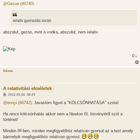
z
@Gézoo (46740):
z
á
s
z
relatív gyorsulás során
ó
l
á
abszolut, gezoo, mint a vodka, abszolut, nem relativ
s
0
x
Gézoo
A relativitási elméletek
H
2012.05.04. 08:25
o
z
@ennyi (46742):
Javaslom figyel a "KÖLCSÖNHATÁSA" szóra!
z
á
s
Ha nincs kölcsönhatás akkor nem a Newton III. törvényéről szól a
z
történet!
ó
l
á
Minden IR-ben, minden megfigyelőhöz relatívan gyorsul az a test amely
s
bármelyik megfigyelőhöz relatívan gyorsul.