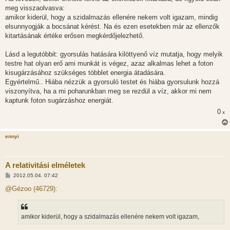
á
s
meg visszaolvasva:
z
amikor kiderül, hogy a szidalmazás ellenére nekem volt igazam, mindig
ó
l
elsunnyogják a bocsánat kérést. Na és ezen esetekben már az ellenzők
á
kitartásának értéke erősen megkérdőjelezhető.
s
Lásd a legutóbbit: gyorsulás hatására kilöttyenő víz mutatja, hogy melyik
testre hat olyan erő ami munkát is végez, azaz alkalmas lehet a foton
kisugárzásához szükséges többlet energia átadására.
Egyértelmű.. Hiába nézzük a gyorsuló testet és hiába gyorsulunk hozzá
viszonyítva, ha a mi poharunkban meg se rezdül a víz, akkor mi nem
kaptunk foton sugárzáshoz energiát.
0
x
ennyi
A relativitási elméletek
H
2012.05.04. 07:42
o
z
@Gézoo (46729):
z
á
s
z
amikor kiderül, hogy a szidalmazás ellenére nekem volt igazam,
ó
l