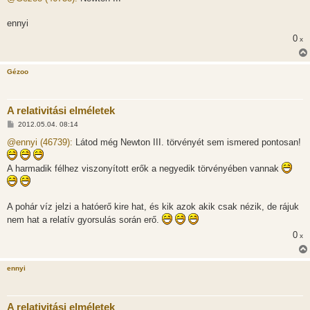
z
á
s
ennyi
z
0
ó
x
l
á
s
Gézoo
A relativitási elméletek
H
2012.05.04. 08:14
o
z
@ennyi (46739):
Látod még Newton III. törvényét sem ismered pontosan!
z
á
s
A harmadik félhez viszonyított erők a negyedik törvényében vannak
z
ó
l
á
A pohár víz jelzi a hatóerő kire hat, és kik azok akik csak nézik, de rájuk
s
nem hat a relatív gyorsulás során erő.
0
x
ennyi
A relativitási elméletek