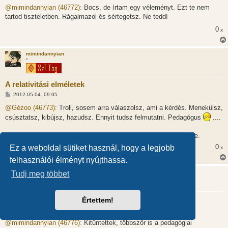
z
@mimindannyian (46772):
Bocs, de írtam egy véleményt. Ezt te nem
z
tartod tiszteletben. Rágalmazol és sértegetsz. Ne tedd!
á
s
0
x
z
ó
l
á
mimindannyian
s
*
A relativitási elméletek
H
2012.05.04. 09:05
o
z
@Gézoo (46773):
Troll, sosem arra válaszolsz, ami a kérdés. Menekülsz,
z
csúsztatsz, kibújsz, hazudsz. Ennyit tudsz felmutatni. Pedagógus
....
á
s
z
PS: Nézz utána, mi a rágalmazás. Vajon a ténymegállapítás az-e.
ó
l
0
Ez a weboldal sütiket használ, hogy a legjobb
x
á
s
felhasználói élményt nyújthassa.
Gézoo
Tudj meg többet
A relativitási elméletek
Értettem!
H
2012.05.04. 09:12
o
z
@mimindannyian (46776):
Kitüntettek, többször is a pedagógiai
z