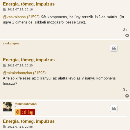
Energia, tömeg, impulzus
H
2011.07.14. 20:16
o
z
@vaskalapos (21592):
Két komponens, ha úgy tetszik 1x2-es mátrix. (Itt
z
ugye 2 dimenziós, síkbeli mozgásról beszéltünk).
á
s
0
x
z
ó
l
á
vaskalapos
s
Energia, tömeg, impulzus
H
2011.07.14. 20:20
o
z
@mimindannyian (21593):
z
A felso kifejezes az x iranyu, az alatta levo az y iranyu komponens
á
s
hossza?
z
0
ó
x
l
á
s
mimindannyian
*
Energia, tömeg, impulzus
H
2011.07.14. 20:56
o