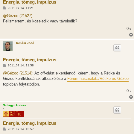
Energia, tömeg, impulzus
H
2011.07.14. 11:21
o
z
@Gézoo (21527):
z
Felismertem, és közeledik vagy távolodik?
á
s
0
x
z
ó
l
á
Tamási Jocó
s
Energia, tömeg, impulzus
H
2011.07.14. 11:58
o
z
@Gézoo (21514):
Az off-olást elkerülendő, kérem, hogy a Rétike és
z
Gézoo konfliktusának átbeszélése a
Fórum használata/Rétike és Gézoo
á
s
topicban folytatódjon.
z
ó
0
x
l
á
s
Szilágyi András
*
Energia, tömeg, impulzus
H
2011.07.14. 13:57
o