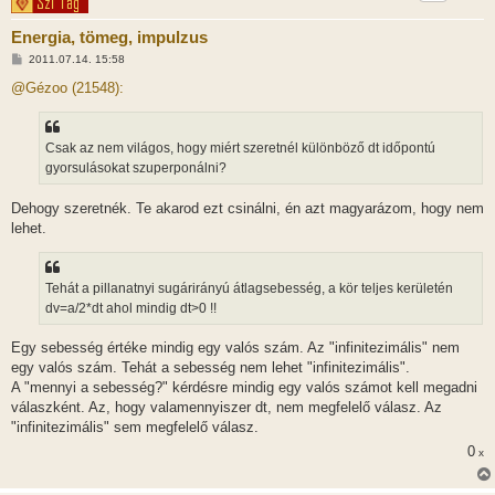
Energia, tömeg, impulzus
H
2011.07.14. 15:58
o
z
@Gézoo (21548):
z
á
s
z
Csak az nem világos, hogy miért szeretnél különböző dt időpontú
ó
l
gyorsulásokat szuperponálni?
á
s
Dehogy szeretnék. Te akarod ezt csinálni, én azt magyarázom, hogy nem
lehet.
Tehát a pillanatnyi sugárirányú átlagsebesség, a kör teljes kerületén
dv=a/2*dt ahol mindig dt>0 !!
Egy sebesség értéke mindig egy valós szám. Az "infinitezimális" nem
egy valós szám. Tehát a sebesség nem lehet "infinitezimális".
A "mennyi a sebesség?" kérdésre mindig egy valós számot kell megadni
válaszként. Az, hogy valamennyiszer dt, nem megfelelő válasz. Az
"infinitezimális" sem megfelelő válasz.
0
x