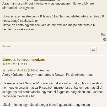
Azaz mintha a körívet kiterítenénk az egyenesre.. illetve a körívre
simítanánk az egyenest..
Ugyanis ezen esetekben a K hosszú kerület megfeleltethető a az érintő K
hosszúságú szakaszának.
Illetve az érintő egyenesén való ds elmozdulás megfeleltethető a K
kerület ds szakaszával.
0
x
Gézoo
Energia, tömeg, impulzus
H
2011.07.14. 10:25
o
z
@Szilágyi András (21452):
András!
z
Azért kérdeztem, hogy megértetted-e Newton IV. törvényét, mert:
á
s
z
Ha megértetted Newton IV. törvényét, akkor azt is tudod, hogy igazából
ó
l
nem egy gyorsulás hat az R sugáron mozgó testre, hanem egymástól dfi
á
szöget bezáró hatásvonalú, egymástól független, végtelenül sok, azonos
s
nagyságú gyorsulás hat.
Mivel, minden egymással szöget bezáró gyorsulást, egymással