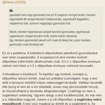
z
@Gézoo (21520):
z
á
s
z
igazából nem egy gyorsulás hat az R sugáron mozgó testre, hanem
ó
l
egymástól dfi szöget bezáró hatásvonalú, egymástól független,
á
végtelenül sok, azonos nagyságú gyorsulás hat.
s
Mivel, minden egymással szöget bezáró gyorsulást, egymással
ugyanazon szöget bezáró erők, külön-külön okoznak.
Így, minden gyorsulást okozó erő csak dt ideig hat, azaz minden
gyorsulás csak dt ideig tart.
Ez itt a probléma. A különböző időpontokban jelentkező gyorsulásokat
nem lehet szuperponálni. A szuperpozíció elve minden konkrét
időpontban külön-külön alkalmazható csak. A t=1 s időpontban érvényes
vektort nem lehet a t=2 s időpontban érvényes vektorral összeadni.
A tévedésed a következő: Te kijelölsz egy konkrét, mondjuk t
0
időponthoz tartozó érintőt, majd azt próbálod számolgatni, hogy a test
ettől a bizonyos
érintőtől milyen sebességgel távolodik. Valóban távolodik
tőle (amíg el nem éri a kör túloldalát, onnan meg újra közeledik hozzá),
és kiszámolhatod a távolodás átlagsebességét. Csakhogy ez nem a
sugárirányú sebesség. Ugyanis ahogy a test továbbmozdult, és már nem
a t
időpontban vagyunk, hanem a t
+dt időpontban,
a sugárirány máris
0
0
megváltozott
. A test viszi magával az érintőt és a sugárirányt is. Az