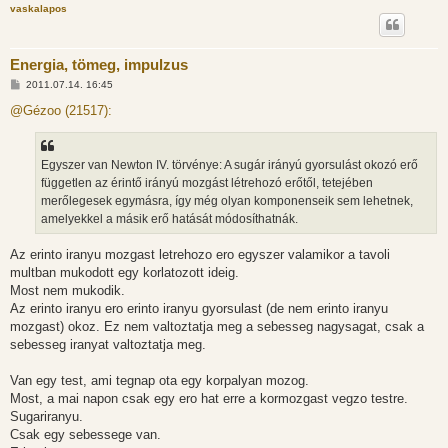
vaskalapos
Energia, tömeg, impulzus
H
2011.07.14. 16:45
o
z
@Gézoo (21517):
z
á
s
z
Egyszer van Newton IV. törvénye: A sugár irányú gyorsulást okozó erő
ó
l
független az érintő irányú mozgást létrehozó erőtől, tetejében
á
merőlegesek egymásra, így még olyan komponenseik sem lehetnek,
s
amelyekkel a másik erő hatását módosíthatnák.
Az erinto iranyu mozgast letrehozo ero egyszer valamikor a tavoli
multban mukodott egy korlatozott ideig.
Most nem mukodik.
Az erinto iranyu ero erinto iranyu gyorsulast (de nem erinto iranyu
mozgast) okoz. Ez nem valtoztatja meg a sebesseg nagysagat, csak a
sebesseg iranyat valtoztatja meg.
Van egy test, ami tegnap ota egy korpalyan mozog.
Most, a mai napon csak egy ero hat erre a kormozgast vegzo testre.
Sugariranyu.
Csak egy sebessege van.