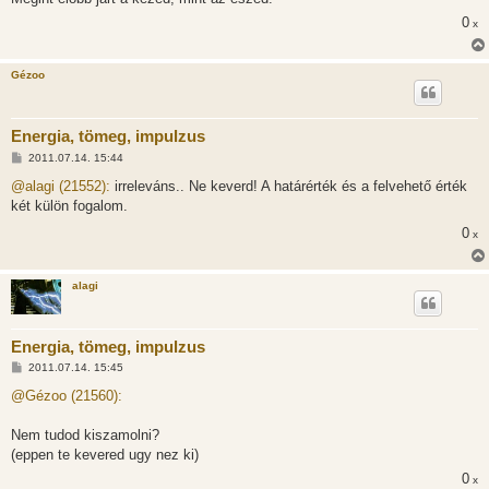
0
x
Gézoo
Energia, tömeg, impulzus
H
2011.07.14. 15:44
o
z
@alagi (21552):
irreleváns.. Ne keverd! A határérték és a felvehető érték
z
két külön fogalom.
á
s
0
x
z
ó
l
á
alagi
s
Energia, tömeg, impulzus
H
2011.07.14. 15:45
o
z
@Gézoo (21560):
z
á
s
Nem tudod kiszamolni?
z
(eppen te kevered ugy nez ki)
ó
l
0
x
á