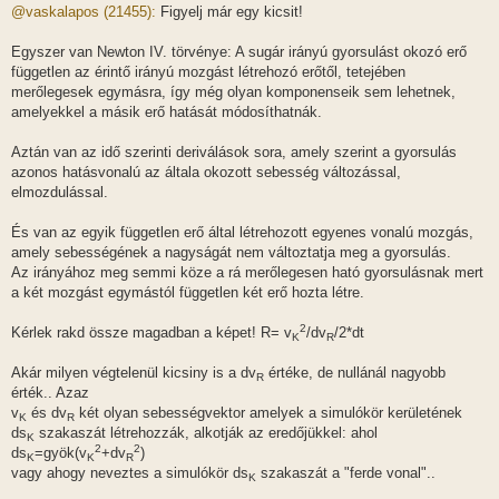
z
@vaskalapos (21455):
Figyelj már egy kicsit!
z
á
s
Egyszer van Newton IV. törvénye: A sugár irányú gyorsulást okozó erő
z
független az érintő irányú mozgást létrehozó erőtől, tetejében
ó
l
merőlegesek egymásra, így még olyan komponenseik sem lehetnek,
á
amelyekkel a másik erő hatását módosíthatnák.
s
Aztán van az idő szerinti deriválások sora, amely szerint a gyorsulás
azonos hatásvonalú az általa okozott sebesség változással,
elmozdulással.
És van az egyik független erő által létrehozott egyenes vonalú mozgás,
amely sebességének a nagyságát nem változtatja meg a gyorsulás.
Az irányához meg semmi köze a rá merőlegesen ható gyorsulásnak mert
a két mozgást egymástól független két erő hozta létre.
2
Kérlek rakd össze magadban a képet! R= v
/dv
/2*dt
K
R
Akár milyen végtelenül kicsiny is a dv
értéke, de nullánál nagyobb
R
érték.. Azaz
v
és dv
két olyan sebességvektor amelyek a simulókör kerületének
K
R
ds
szakaszát létrehozzák, alkotják az eredőjükkel: ahol
K
2
2
ds
=gyök(v
+dv
)
K
K
R
vagy ahogy neveztes a simulókör ds
szakaszát a "ferde vonal"..
K