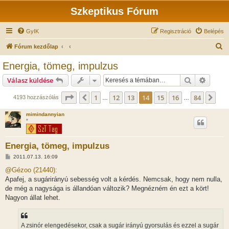
Szkeptikus Fórum
GyIK
Regisztráció
Belépés
K
Fórum kezdőlap
e
Energia, tömeg, impulzus
r
Keresés
Részlet
Válasz küldése
e
s
Oldal:
14
/
84
1
12
13
14
15
16
84
Előző
Köv
4193 hozzászólás
…
…
é
mimindannyian
s
*
Energia, tömeg, impulzus
H
2011.07.13. 16:09
o
z
@Gézoo (21440):
z
Apafej, a sugárirányú sebesség volt a kérdés. Nemcsak, hogy nem nulla,
á
s
de még a nagysága is állandóan változik? Megnézném én ezt a kört!
z
Nagyon állat lehet.
ó
l
á
s
A zsinór elengedésekor, csak a sugár irányú gyorsulás és ezzel a sugár