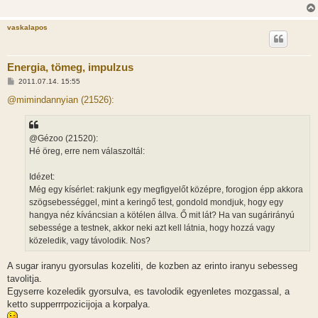
s
vaskalapos
Energia, tömeg, impulzus
H
2011.07.14. 15:55
o
z
@mimindannyian (21526):
z
á
s
z
@Gézoo (21520):
ó
l
Hé öreg, erre nem válaszoltál:
á
s
Idézet:
Még egy kísérlet: rakjunk egy megfigyelőt középre, forogjon épp akkora
szögsebességgel, mint a keringő test, gondold mondjuk, hogy egy
hangya néz kíváncsian a kötélen állva. Ő mit lát? Ha van sugárirányú
sebessége a testnek, akkor neki azt kell látnia, hogy hozzá vagy
közeledik, vagy távolodik. Nos?
A sugar iranyu gyorsulas kozeliti, de kozben az erinto iranyu sebesseg
tavolitja.
Egyserre kozeledik gyorsulva, es tavolodik egyenletes mozgassal, a
ketto supperrrpozicijoja a korpalya.