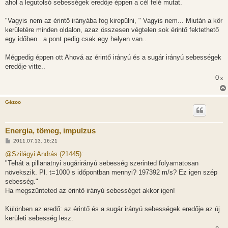
ahol a legutolsó sebességek eredője éppen a cél felé mutat.
"Vagyis nem az érintő irányába fog kirepülni, " Vagyis nem... Miután a kör
kerületére minden oldalon, azaz összesen végtelen sok érintő fektethető
egy időben.. a pont pedig csak egy helyen van..
Mégpedig éppen ott Ahová az érintő irányú és a sugár irányú sebességek
eredője vitte..
0
x
Gézoo
Energia, tömeg, impulzus
H
2011.07.13. 16:21
o
z
@Szilágyi András (21445):
z
"Tehát a pillanatnyi sugárirányú sebesség szerinted folyamatosan
á
s
növekszik. Pl. t=1000 s időpontban mennyi? 197392 m/s? Ez igen szép
z
sebesség."
ó
l
Ha megszünteted az érintő irányú sebességet akkor igen!
á
s
Különben az eredő: az érintő és a sugár irányú sebességek eredője az új
kerületi sebesség lesz.