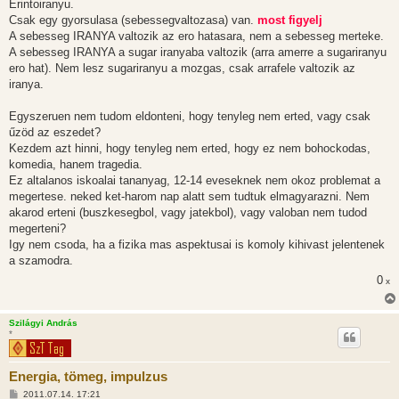
Erintoiranyu.
Csak egy gyorsulasa (sebessegvaltozasa) van.
most figyelj
A sebesseg IRANYA valtozik az ero hatasara, nem a sebesseg merteke.
A sebesseg IRANYA a sugar iranyaba valtozik (arra amerre a sugariranyu
ero hat). Nem lesz sugariranyu a mozgas, csak arrafele valtozik az
iranya.
Egyszeruen nem tudom eldonteni, hogy tenyleg nem erted, vagy csak
űzöd az eszedet?
Kezdem azt hinni, hogy tenyleg nem erted, hogy ez nem bohockodas,
komedia, hanem tragedia.
Ez altalanos iskoalai tananyag, 12-14 eveseknek nem okoz problemat a
megertese. neked ket-harom nap alatt sem tudtuk elmagyarazni. Nem
akarod erteni (buszkesegbol, vagy jatekbol), vagy valoban nem tudod
megerteni?
Igy nem csoda, ha a fizika mas aspektusai is komoly kihivast jelentenek
a szamodra.
0
x
Szilágyi András
*
Energia, tömeg, impulzus
H
2011.07.14. 17:21