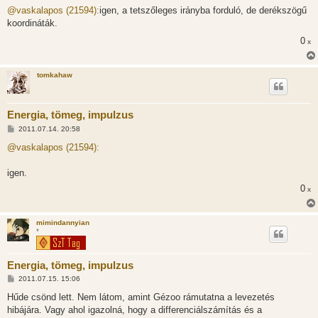
z
@vaskalapos (21594):
igen, a tetszőleges irányba forduló, de derékszögű
z
koordináták.
á
s
0
x
z
ó
l
á
tomkahaw
s
Energia, tömeg, impulzus
H
2011.07.14. 20:58
o
z
@vaskalapos (21594):
z
á
s
igen.
z
0
ó
x
l
á
s
mimindannyian
*
Energia, tömeg, impulzus
H
2011.07.15. 15:06
o
z
Hűde csönd lett. Nem látom, amint Gézoo rámutatna a levezetés
z
hibájára. Vagy ahol igazolná, hogy a differenciálszámítás és a
á