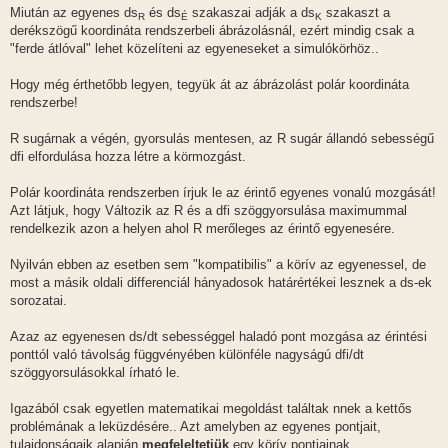
Miután az egyenes ds
és ds
szakaszai adják a ds
szakaszt a
R
É
K
derékszögű koordináta rendszerbeli ábrázolásnál, ezért mindig csak a
"ferde átlóval" lehet közelíteni az egyeneseket a simulókörhöz..
Hogy még érthetőbb legyen, tegyük át az ábrázolást polár koordináta
rendszerbe!
R sugárnak a végén, gyorsulás mentesen, az R sugár állandó sebességű
dfi elfordulása hozza létre a körmozgást.
Polár koordináta rendszerben írjuk le az érintő egyenes vonalú mozgását!
Azt látjuk, hogy Változik az R és a dfi szöggyorsulása maximummal
rendelkezik azon a helyen ahol R merőleges az érintő egyenesére.
Nyilván ebben az esetben sem "kompatibilis" a körív az egyenessel, de
most a másik oldali differenciál hányadosok határértékei lesznek a ds-ek
sorozatai.
Azaz az egyenesen ds/dt sebességgel haladó pont mozgása az érintési
ponttól való távolság függvényében különféle nagyságú dfi/dt
szöggyorsulásokkal írható le.
Igazából csak egyetlen matematikai megoldást találtak nnek a kettős
problémának a leküzdésére.. Azt amelyben az egyenes pontjait,
tulajdonságaik alapján
megfeleltetjük
egy körív pontjainak.