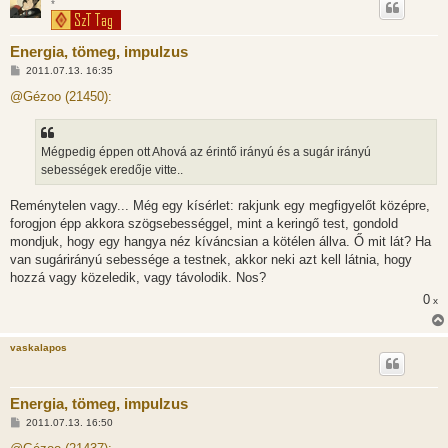
*
Energia, tömeg, impulzus
H
2011.07.13. 16:35
o
z
@Gézoo (21450):
z
á
s
z
Mégpedig éppen ott Ahová az érintő irányú és a sugár irányú
ó
l
sebességek eredője vitte..
á
s
Reménytelen vagy... Még egy kísérlet: rakjunk egy megfigyelőt középre,
forogjon épp akkora szögsebességgel, mint a keringő test, gondold
mondjuk, hogy egy hangya néz kíváncsian a kötélen állva. Ő mit lát? Ha
van sugárirányú sebessége a testnek, akkor neki azt kell látnia, hogy
hozzá vagy közeledik, vagy távolodik. Nos?
0
x
vaskalapos
Energia, tömeg, impulzus
H
2011.07.13. 16:50
o
z