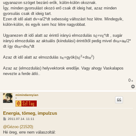
ugyanazon szöget bezáró erők, külön-külön okoznak.
Így, minden gyorsulást okozó erő csak dt ideig hat, azaz minden
gyorsulás csak dt ideig tart.
Ezen dt idő alatt dv=a/2*dt sebesség változást hoz létre. Mindegyik,
külön-külön, és egyik sem hoz létre nagyobbat.
Ugyanezen dt idő alatt az érintő irányú elmozdulás s
=v
*dt , sugár
É
É
irányú elmozdulás az aktuális (kiindulási) érintőtől pedig mivel dv
=a
/2*
R
R
dt így ds
=dv
*dt
R
R
2
2
Azaz dt idő alatt az elmozdulás s
=gyök(s
+ds
)
K
É
R
Azaz az (elmozdulás) helyvektorok eredője. Vagy ahogy Vaskalapos
nevezte a ferde átló..
0
x
mimindannyian
*
Energia, tömeg, impulzus
H
2011.07.14. 11:11
o
z
@Gézoo (21520):
z
Hé öreg, erre nem válaszoltál:
á