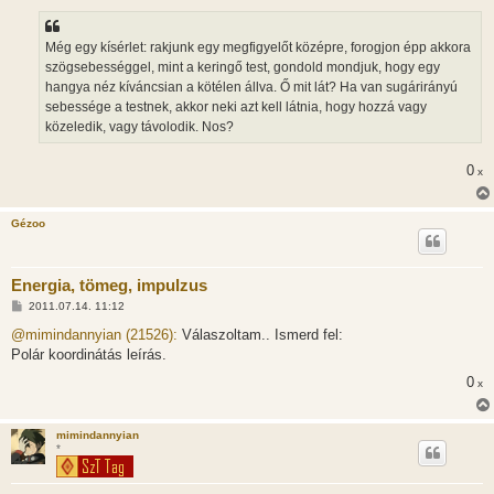
s
z
ó
l
Még egy kísérlet: rakjunk egy megfigyelőt középre, forogjon épp akkora
á
szögsebességgel, mint a keringő test, gondold mondjuk, hogy egy
s
hangya néz kíváncsian a kötélen állva. Ő mit lát? Ha van sugárirányú
sebessége a testnek, akkor neki azt kell látnia, hogy hozzá vagy
közeledik, vagy távolodik. Nos?
0
x
Gézoo
Energia, tömeg, impulzus
H
2011.07.14. 11:12
o
z
@mimindannyian (21526):
Válaszoltam.. Ismerd fel:
z
Polár koordinátás leírás.
á
s
0
x
z
ó
l
á
mimindannyian
s
*