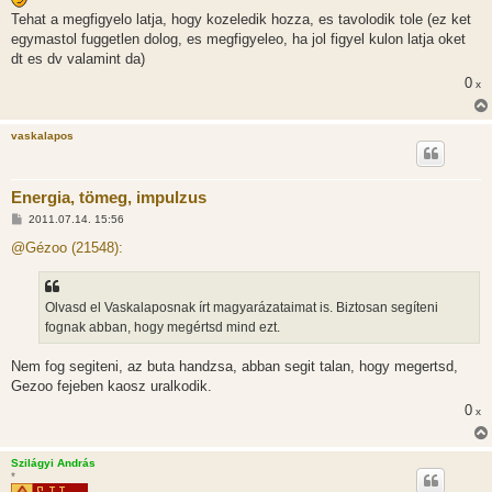
Tehat a megfigyelo latja, hogy kozeledik hozza, es tavolodik tole (ez ket
egymastol fuggetlen dolog, es megfigyeleo, ha jol figyel kulon latja oket
dt es dv valamint da)
0
x
vaskalapos
Energia, tömeg, impulzus
H
2011.07.14. 15:56
o
z
@Gézoo (21548):
z
á
s
z
Olvasd el Vaskalaposnak írt magyarázataimat is. Biztosan segíteni
ó
l
fognak abban, hogy megértsd mind ezt.
á
s
Nem fog segiteni, az buta handzsa, abban segit talan, hogy megertsd,
Gezoo fejeben kaosz uralkodik.
0
x
Szilágyi András
*