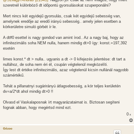
z
szeretnél különböző dt időpontú gyorsulásokat szuperponálni?
á
s
z
Mert nincs két egyidejű gyorsulás, csak két egyidejű sebesség van,
ó
l
amelynek eredője az eredő irányú sebesség.. amely jelen esetben a
á
körkerületre simuló görbét ír le.
s
A dt#0 esettel is nagy gondod van amint írod.. Az a nagy baj, hogy az
infinitezimális soha NEM nulla, hanem mindig dt>0 így: konst.=197,392
esetén
limes konst.* dt > nulla.. ugyanis a dt -> 0 kifejezés jelentése: dt tart a
nullához, de soha nem éri él, csupán végtelenül megközelíti.
Így lest dt értéke infinitezimális, azaz végtelenül kicsin nullánál nagyobb
számértékű.
Tehát a pillanatnyi sugárirányú átlagsebesség, a kör teljes kerületén
dv=a/2*dt ahol mindig dt>0 !!
Olvasd el Vaskalaposnak írt magyarázataimat is. Biztosan segíteni
fognak abban, hogy megértsd mind ezt.
0
x
Gézoo