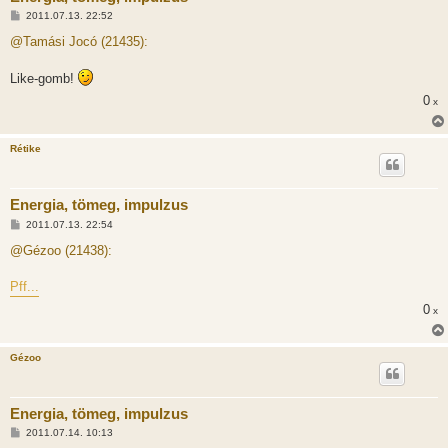
H
2011.07.13. 22:52
o
z
@Tamási Jocó (21435):
z
á
s
Like-gomb!
z
ó
0
x
l
á
s
Rétike
Energia, tömeg, impulzus
H
2011.07.13. 22:54
o
z
@Gézoo (21438):
z
á
s
Pff...
z
ó
0
x
l
á
s
Gézoo
Energia, tömeg, impulzus
H
2011.07.14. 10:13
o