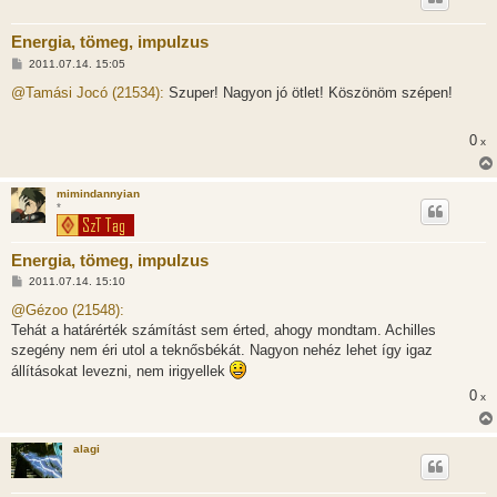
Energia, tömeg, impulzus
H
2011.07.14. 15:05
o
z
@Tamási Jocó (21534):
Szuper! Nagyon jó ötlet! Köszönöm szépen!
z
á
s
0
x
z
ó
l
á
mimindannyian
s
*
Energia, tömeg, impulzus
H
2011.07.14. 15:10
o
z
@Gézoo (21548):
z
Tehát a határérték számítást sem érted, ahogy mondtam. Achilles
á
s
szegény nem éri utol a teknősbékát. Nagyon nehéz lehet így igaz
z
állításokat levezni, nem irigyellek
ó
l
0
x
á
s
alagi