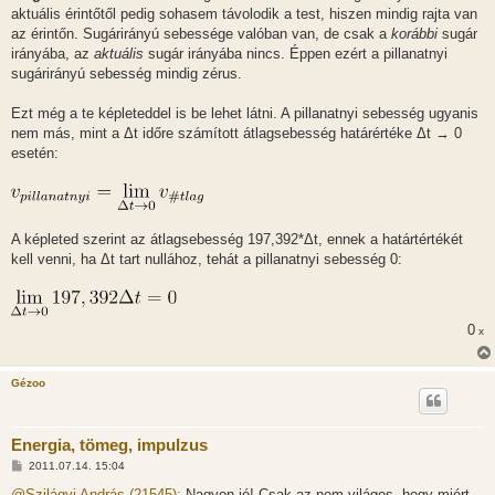
aktuális érintőtől pedig sohasem távolodik a test, hiszen mindig rajta van
az érintőn. Sugárirányú sebessége valóban van, de csak a
korábbi
sugár
irányába, az
aktuális
sugár irányába nincs. Éppen ezért a pillanatnyi
sugárirányú sebesség mindig zérus.
Ezt még a te képleteddel is be lehet látni. A pillanatnyi sebesség ugyanis
nem más, mint a Δt időre számított átlagsebesség határértéke Δt → 0
esetén:
A képleted szerint az átlagsebesség 197,392*Δt, ennek a határtértékét
kell venni, ha Δt tart nullához, tehát a pillanatnyi sebesség 0:
0
x
Gézoo
Energia, tömeg, impulzus
H
2011.07.14. 15:04
o
z
@Szilágyi András (21545):
Nagyon jó! Csak az nem világos, hogy miért