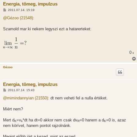
Energia, tömeg, impulzus
H
2011.07.14. 15:19
o
z
@Gézoo (21548):
z
á
s
Szamold mar ki nekem legyszi ezt a hatarerteket:
z
ó
l
á
s
0
x
Gézoo
Energia, tömeg, impulzus
H
2011.07.14. 15:43
o
z
@mimindannyian (21550):
dt nem veheti fel a nulla értéket.
z
á
s
Miért nem?
z
ó
l
Mert d
=v
*dt ha dt=0 akkor nem csak dv
=0 hanem a d
=0 is, azaz
K
k
R
K
á
nem körívet, hanem pontot rajzolnánk.
s
Megint előbb járt a kezed, mint az eszed.