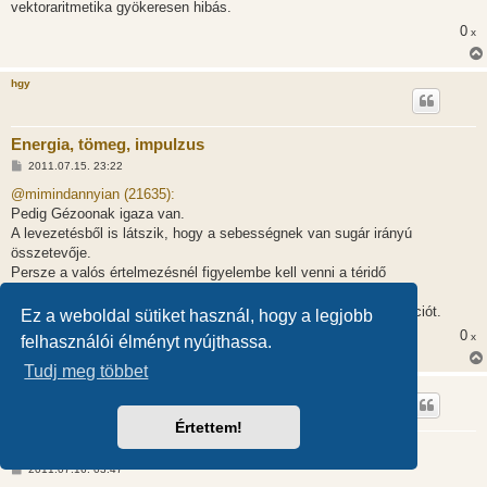
s
vektoraritmetika gyökeresen hibás.
z
0
ó
x
l
á
s
hgy
Energia, tömeg, impulzus
H
2011.07.15. 23:22
o
z
@mimindannyian (21635):
z
Pedig Gézoonak igaza van.
á
s
A levezetésből is látszik, hogy a sebességnek van sugár irányú
z
összetevője.
ó
l
Persze a valós értelmezésnél figyelembe kell venni a téridő
á
kvantáltságát.
s
Egészen pontosan a relativisztikus kvantumteleportációs korrekciót.
Ez a weboldal sütiket használ, hogy a legjobb
0
x
felhasználói élményt nyújthassa.
Tudj meg többet
sajnos_kacat
Értettem!
Energia, tömeg, impulzus
H
2011.07.16. 03:47
o