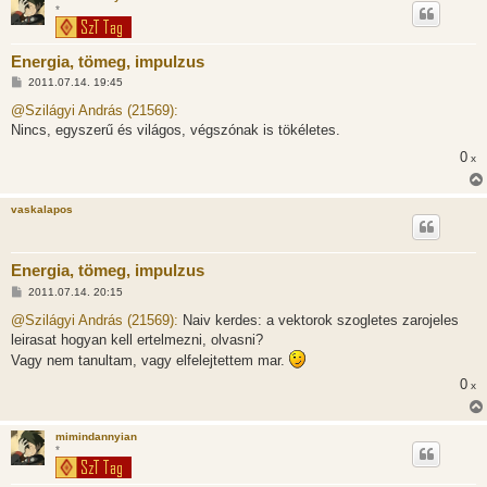
*
Energia, tömeg, impulzus
H
2011.07.14. 19:45
o
z
@Szilágyi András (21569):
z
Nincs, egyszerű és világos, végszónak is tökéletes.
á
s
0
x
z
ó
l
á
vaskalapos
s
Energia, tömeg, impulzus
H
2011.07.14. 20:15
o
z
@Szilágyi András (21569):
Naiv kerdes: a vektorok szogletes zarojeles
z
leirasat hogyan kell ertelmezni, olvasni?
á
s
Vagy nem tanultam, vagy elfelejtettem mar.
z
ó
0
x
l
á
s
mimindannyian
*