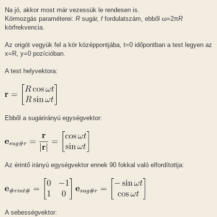
o
z
Na jó, akkor most már vezessük le rendesen is.
z
Körmozgás paraméterei:
R
sugár,
f
fordulatszám, ebből ω=2π
R
á
s
körfrekvencia.
z
ó
l
Az origót vegyük fel a kör középpontjába, t=0 időpontban a test legyen az
á
x=R, y=0 pozícióban.
s
A test helyvektora:
Ebből a sugárirányú egységvektor:
Az érintő irányú egységvektor ennek 90 fokkal való elfordítottja:
A sebességvektor: