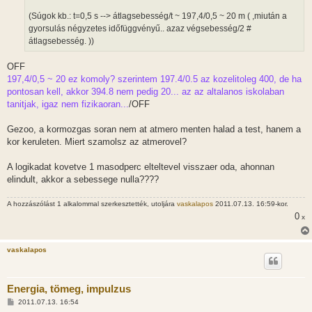
(Súgok kb.: t=0,5 s --> átlagsebesség/t ~ 197,4/0,5 ~ 20 m ( ,miután a
gyorsulás négyzetes időfüggvényű.. azaz végsebesség/2 #
átlagsebesség. ))
OFF
197,4/0,5 ~ 20 ez komoly? szerintem 197.4/0.5 az kozelitoleg 400, de ha
pontosan kell, akkor 394.8 nem pedig 20... az az altalanos iskolaban
tanitjak, igaz nem fizikaoran...
/OFF
Gezoo, a kormozgas soran nem at atmero menten halad a test, hanem a
kor keruleten. Miert szamolsz az atmerovel?
A logikadat kovetve 1 masodperc elteltevel visszaer oda, ahonnan
elindult, akkor a sebessege nulla????
A hozzászólást 1 alkalommal szerkesztették, utoljára
vaskalapos
2011.07.13. 16:59-kor.
0
x
vaskalapos
Energia, tömeg, impulzus
H
2011.07.13. 16:54
o