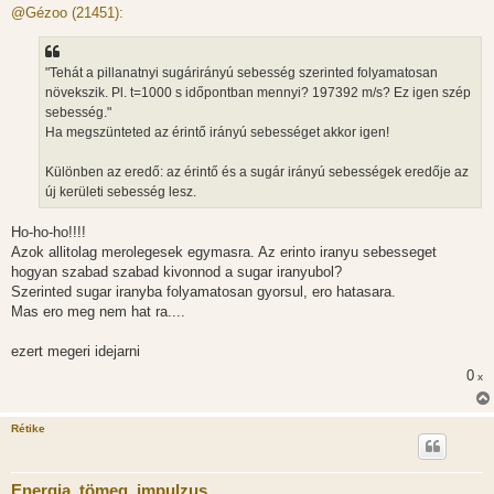
z
@Gézoo (21451):
z
á
s
z
"Tehát a pillanatnyi sugárirányú sebesség szerinted folyamatosan
ó
l
növekszik. Pl. t=1000 s időpontban mennyi? 197392 m/s? Ez igen szép
á
sebesség."
s
Ha megszünteted az érintő irányú sebességet akkor igen!
Különben az eredő: az érintő és a sugár irányú sebességek eredője az
új kerületi sebesség lesz.
Ho-ho-ho!!!!
Azok allitolag merolegesek egymasra. Az erinto iranyu sebesseget
hogyan szabad szabad kivonnod a sugar iranyubol?
Szerinted sugar iranyba folyamatosan gyorsul, ero hatasara.
Mas ero meg nem hat ra....
ezert megeri idejarni
0
x
Rétike
Energia, tömeg, impulzus