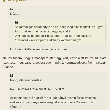
@Gézoo (21437):
z
á
s
z
Idézet:
ó
l
á
s
"A kormozgas soran egyre no az idoegyseg alatt megtett ut? Egyre
tobb utat tesz meg a test idoegyseg alatt?
A kiindulasi peldaban 1 masodperc alatt tett meg egy kort.
Szerinted 2 masodperc alatt hany kort tesz meg?"
Ezt tudnod kellene, ennyi magyarázat után.
en ugy tudom, hogy 1 maosperc alatt egy kort, ketto alatt kettot, tiz alatt
tizet tesz meg, azaz a sebessege mindig 1 kor/masodperc. Nem valtozik.
Allando.
Na jó, ellenőrző kérdés:
R=10 m és f=1 Hz valamint D=2*R=20 m
Akkor mennyi idő alatt ér át a sugár irányú gyorsulással, valamint
mekkora sugár irányú sebességgel ér át a pont a D átmérő túlsó
végére?