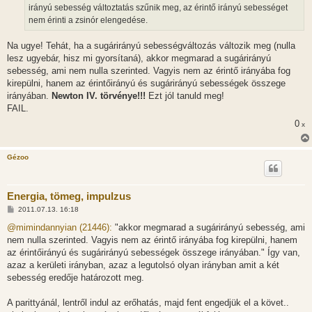
irányú sebesség változtatás szűnik meg, az érintő irányú sebességet
nem érinti a zsinór elengedése.
Na ugye! Tehát, ha a sugárirányú sebességváltozás változik meg (nulla
lesz ugyebár, hisz mi gyorsítaná), akkor megmarad a sugárirányú
sebesség, ami nem nulla szerinted. Vagyis nem az érintő irányába fog
kirepülni, hanem az érintőirányú és sugárirányú sebességek összege
irányában.
Newton IV. törvénye!!!
Ezt jól tanuld meg!
FAIL.
0
x
Gézoo
Energia, tömeg, impulzus
H
2011.07.13. 16:18
o
z
@mimindannyian (21446):
"akkor megmarad a sugárirányú sebesség, ami
z
nem nulla szerinted. Vagyis nem az érintő irányába fog kirepülni, hanem
á
s
az érintőirányú és sugárirányú sebességek összege irányában." Így van,
z
azaz a kerületi irányban, azaz a legutolsó olyan irányban amit a két
ó
l
sebesség eredője határozott meg.
á
s
A parittyánál, lentről indul az erőhatás, majd fent engedjük el a követ..