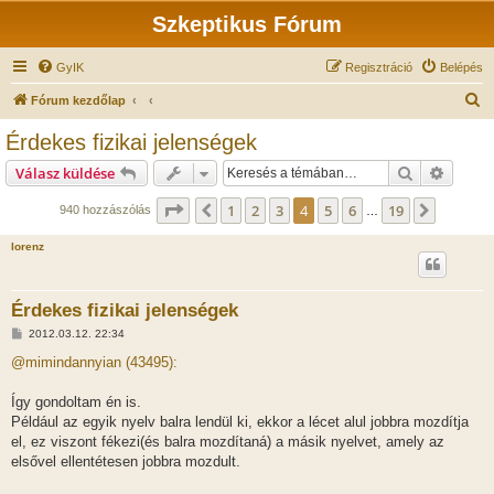
Szkeptikus Fórum
GyIK
Regisztráció
Belépés
K
Fórum kezdőlap
e
Érdekes fizikai jelenségek
r
Keresés
Részlet
Válasz küldése
e
s
Oldal:
4
/
19
1
2
3
4
5
6
19
Előző
Követke
940 hozzászólás
…
é
lorenz
s
Érdekes fizikai jelenségek
H
2012.03.12. 22:34
o
z
@mimindannyian (43495):
z
á
s
Így gondoltam én is.
z
Például az egyik nyelv balra lendül ki, ekkor a lécet alul jobbra mozdítja
ó
l
el, ez viszont fékezi(és balra mozdítaná) a másik nyelvet, amely az
á
elsővel ellentétesen jobbra mozdult.
s