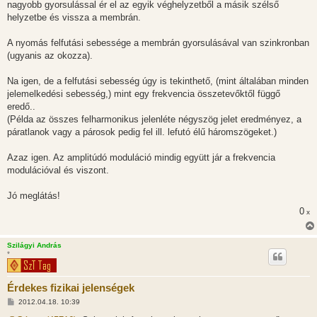
nagyobb gyorsulással ér el az egyik véghelyzetből a másik szélső
helyzetbe és vissza a membrán.
A nyomás felfutási sebessége a membrán gyorsulásával van szinkronban
(ugyanis az okozza).
Na igen, de a felfutási sebesség úgy is tekinthető, (mint általában minden
jelemelkedési sebesség,) mint egy frekvencia összetevőktől függő
eredő..
(Példa az összes felharmonikus jelenléte négyszög jelet eredményez, a
páratlanok vagy a párosok pedig fel ill. lefutó élű háromszögeket.)
Azaz igen. Az amplitúdó moduláció mindig együtt jár a frekvencia
modulációval és viszont.
Jó meglátás!
0
x
Szilágyi András
*
Érdekes fizikai jelenségek
H
2012.04.18. 10:39
o