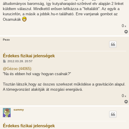
áltudományos baromság, így kutyaharapást-szőrével elv alapján 2 linket
küldtem válaszul. Mindkettő erősen lefikázza a "feltalálót". Az egyik a
kurucinfón, a másik a jobbik.hu-n található. Erre varrjanak gombot az
Osamukák
0
x
Pezo
Érdekes fizikai jelenségek
H
2012.03.28. 20:57
o
z
@Gézoo (44065):
z
''Na és ebben hol vagy hogyan csalnak?''
á
s
z
Tisztán látszik,hogy az összes szerkezet működése a gravitáción alapul.
ó
l
A tömegvonzást alakitják át mozgási energiává.
á
0
s
x
sammy
Érdekes fizikai jelenségek