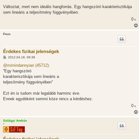
s
Változtat, mert nem ideális hangforrás. Egy hangszóró karakterisztikája
sem lineáris a teljesítmény függvényében.
0
x
Pezo
Érdekes fizikai jelenségek
H
2012.04.18. 09:39
o
z
@mimindannyian (45712):
z
''Egy hangszóró
á
s
karakterisztikája sem lineáris a
z
teljesítmény függvényében''
ó
l
á
Ezt én is tudom már legalább harminc éve.
s
Ennek egyébként semmi köze nincs a kérdéshez.
0
x
Szilágyi András
*