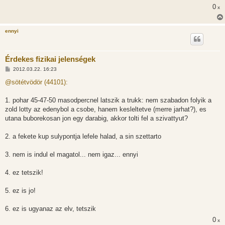
s
0
x
z
ó
l
á
ennyi
s
Érdekes fizikai jelenségek
H
2012.03.22. 16:23
o
z
@sötétvödör (44101):
z
á
s
1. pohar 45-47-50 masodpercnel latszik a trukk: nem szabadon folyik a
z
zold lotty az edenybol a csobe, hanem kesleltetve (merre jarhat?), es
ó
l
utana buborekosan jon egy darabig, akkor tolti fel a szivattyut?
á
s
2. a fekete kup sulypontja lefele halad, a sin szettarto
3. nem is indul el magatol... nem igaz... ennyi
4. ez tetszik!
5. ez is jo!
6. ez is ugyanaz az elv, tetszik
0
x