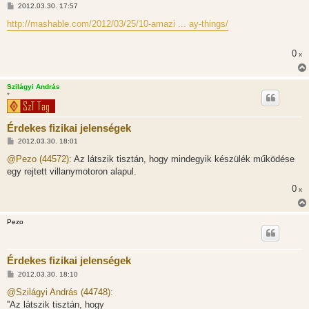
H
2012.03.30. 17:57
o
z
http://mashable.com/2012/03/25/10-amazi ... ay-things/
z
á
s
0
x
z
ó
l
á
Szilágyi András
s
*
Érdekes fizikai jelenségek
H
2012.03.30. 18:01
o
z
@Pezo (44572):
Az látszik tisztán, hogy mindegyik készülék működése
z
egy rejtett villanymotoron alapul.
á
s
0
x
z
ó
l
á
Pezo
s
Érdekes fizikai jelenségek
H
2012.03.30. 18:10
o
z
@Szilágyi András (44748):
z
''Az látszik tisztán, hogy
á