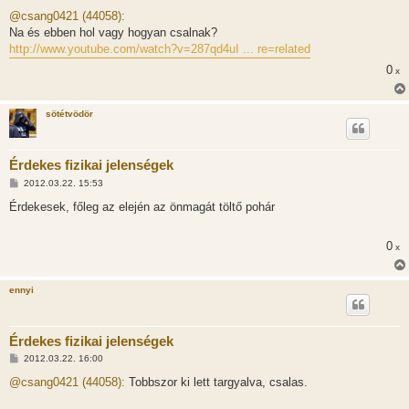
o
z
@csang0421 (44058):
z
Na és ebben hol vagy hogyan csalnak?
á
s
http://www.youtube.com/watch?v=287qd4uI ... re=related
z
ó
0
x
l
á
s
sötétvödör
Érdekes fizikai jelenségek
H
2012.03.22. 15:53
o
z
Érdekesek, főleg az elején az önmagát töltő pohár
z
á
s
0
x
z
ó
l
á
ennyi
s
Érdekes fizikai jelenségek
H
2012.03.22. 16:00
o
z
@csang0421 (44058):
Tobbszor ki lett targyalva, csalas.
z
á