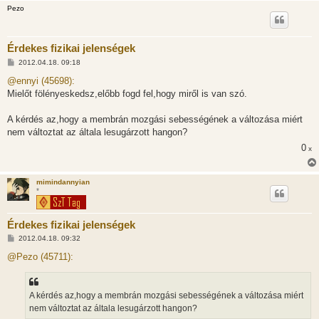
Pezo
Érdekes fizikai jelenségek
H
2012.04.18. 09:18
o
z
@ennyi (45698):
z
Mielőt fölényeskedsz,előbb fogd fel,hogy miről is van szó.
á
s
z
A kérdés az,hogy a membrán mozgási sebességének a változása miért
ó
l
nem változtat az általa lesugárzott hangon?
á
0
s
x
mimindannyian
*
Érdekes fizikai jelenségek
H
2012.04.18. 09:32
o
z
@Pezo (45711):
z
á
s
z
A kérdés az,hogy a membrán mozgási sebességének a változása miért
ó
l
nem változtat az általa lesugárzott hangon?
á