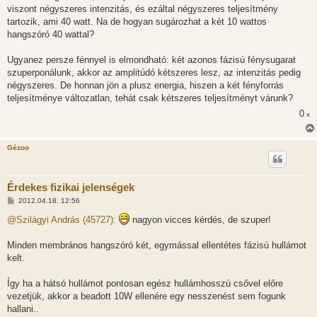
viszont négyszeres intenzitás, és ezáltal négyszeres teljesítmény
tartozik, ami 40 watt. Na de hogyan sugározhat a két 10 wattos
hangszóró 40 wattal?
Ugyanez persze fénnyel is elmondható: két azonos fázisú fénysugarat
szuperponálunk, akkor az amplitúdó kétszeres lesz, az intenzitás pedig
négyszeres. De honnan jön a plusz energia, hiszen a két fényforrás
teljesítménye változatlan, tehát csak kétszeres teljesítményt várunk?
0
x
Gézoo
Érdekes fizikai jelenségek
H
2012.04.18. 12:56
o
z
@Szilágyi András (45727):
nagyon vicces kérdés, de szuper!
z
á
s
Minden membrános hangszóró két, egymással ellentétes fázisú hullámot
z
kelt.
ó
l
á
Így ha a hátsó hullámot pontosan egész hullámhosszú csővel előre
s
vezetjük, akkor a beadott 10W ellenére egy nesszenést sem fogunk
hallani..