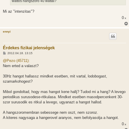
wattos hangszóró 40 wattal?
Mi az "intenzitas"?
0
x
ennyi
Érdekes fizikai jelenségek
H
2012.04.18. 13:15
o
z
@Pezo (45711):
z
Nem erted a valaszt?
á
s
z
30Hz hangot hallassz mindket esetben, mit vartal, lodobogast,
ó
l
szamarkohogest?
á
s
Mibol gondoltad, hogy mas hangot kene hallj? Tudod mi a hang? A levego
periodikus surusodese-ritkulasa. Mindket esetben masodpercenkent 30-
szor surusodik es ritkul a levego, ugyanazt a hangot hallod.
A hangszoromembran sebessege nem oszt, nem szoroz.
A kiteres nagysaga a hangerovel aranyos, nem befolyasolja a hangot.
0
x