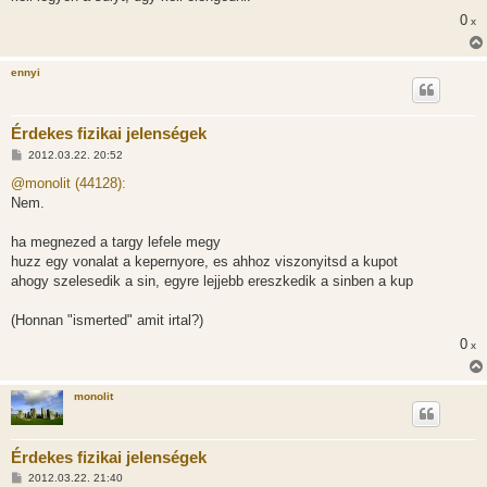
á
0
s
x
ennyi
Érdekes fizikai jelenségek
H
2012.03.22. 20:52
o
z
@monolit (44128):
z
Nem.
á
s
z
ha megnezed a targy lefele megy
ó
l
huzz egy vonalat a kepernyore, es ahhoz viszonyitsd a kupot
á
ahogy szelesedik a sin, egyre lejjebb ereszkedik a sinben a kup
s
(Honnan "ismerted" amit irtal?)
0
x
monolit
Érdekes fizikai jelenségek
H
2012.03.22. 21:40