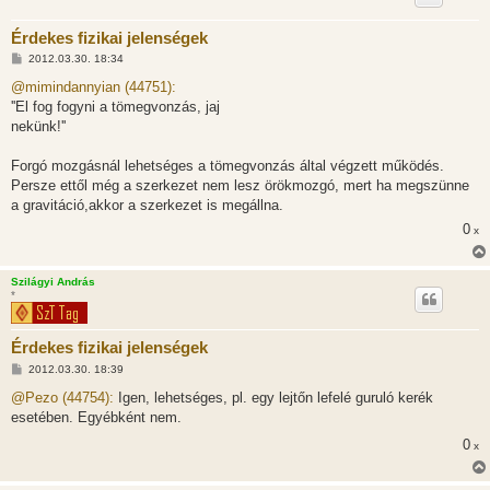
Érdekes fizikai jelenségek
H
2012.03.30. 18:34
o
z
@mimindannyian (44751):
z
''El fog fogyni a tömegvonzás, jaj
á
s
nekünk!''
z
ó
l
Forgó mozgásnál lehetséges a tömegvonzás által végzett működés.
á
Persze ettől még a szerkezet nem lesz örökmozgó, mert ha megszünne
s
a gravitáció,akkor a szerkezet is megállna.
0
x
Szilágyi András
*
Érdekes fizikai jelenségek
H
2012.03.30. 18:39
o
z
@Pezo (44754):
Igen, lehetséges, pl. egy lejtőn lefelé guruló kerék
z
esetében. Egyébként nem.
á
s
0
x
z
ó
l
á