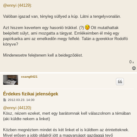
o
z
@ennyi (44129):
z
á
s
Valóban igazad van, tényleg süllyed a kúp. Látni a tengelyvonalán.
z
ó
l
Azt hiszem kevertem egy hasonló trükkel. (?)
Ott mutathattak
á
beépített súlyt, ami mozgatta a tárgyat. Emlékeimben él még egy
s
papírkarika ami az emelkedőn megy felfelé. Talán a gyerekkor Rodolfó
könyve?
Mindenesetre felejtenem kell a beidegződést.
0
x
csang0421
Érdekes fizikai jelenségek
H
2012.03.23. 14:30
o
z
@ennyi (44120):
z
Kösz, nézem ezeket, mert egy barátomnak kell válaszolnom a témában
á
s
(aki küldte nekem a linket)
z
ó
l
Közben megnéztem mindet és két linket el is küldtem az érintetteknek.
á
Mivel erősen a jobb oldalról jött a magyarságot gazdaggá tevő
s