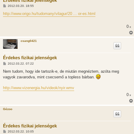
Érdekes fizikai jelenségek
H
2012.03.20. 18:55
o
z
http://www.origo.hu/tudomany/vilagur/20 ... or-es.html
z
á
s
0
x
z
ó
l
á
csang0421
s
Érdekes fizikai jelenségek
H
2012.03.22. 07:22
o
z
Nem tudom, hogy ide tartozik-e, de miután megnéztem, azóta meg
z
vagyok zavarodva, mint csecsemő a topless bárban.
á
s
z
http://www.vizenergia.hu/videok/nyir.wmv
ó
l
0
x
á
s
Gézoo
Érdekes fizikai jelenségek
H
2012.03.22. 10:05