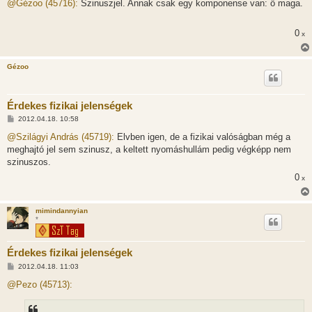
z
@Gézoo (45716):
Szinuszjel. Annak csak egy komponense van: ő maga.
z
á
s
0
x
z
ó
l
á
Gézoo
s
Érdekes fizikai jelenségek
H
2012.04.18. 10:58
o
z
@Szilágyi András (45719):
Elvben igen, de a fizikai valóságban még a
z
meghajtó jel sem szinusz, a keltett nyomáshullám pedig végképp nem
á
s
szinuszos.
z
0
ó
x
l
á
s
mimindannyian
*
Érdekes fizikai jelenségek
H
2012.04.18. 11:03
o
z
@Pezo (45713):
z
á
s