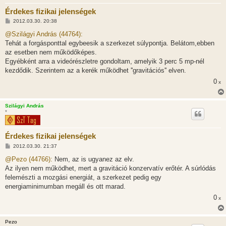
Érdekes fizikai jelenségek
H
2012.03.30. 20:38
o
z
@Szilágyi András (44764):
z
Tehát a forgásponttal egybeesik a szerkezet súlypontja. Belátom,ebben
á
s
az esetben nem működőképes.
z
Egyébként arra a videórészletre gondoltam, amelyik 3 perc 5 mp-nél
ó
l
kezdődik. Szerintem az a kerék működhet ''gravitációs'' elven.
á
0
s
x
Szilágyi András
*
Érdekes fizikai jelenségek
H
2012.03.30. 21:37
o
z
@Pezo (44766):
Nem, az is ugyanez az elv.
z
Az ilyen nem működhet, mert a gravitáció konzervatív erőtér. A súrlódás
á
s
felemészti a mozgási energiát, a szerkezet pedig egy
z
energiaminimumban megáll és ott marad.
ó
l
0
x
á
s
Pezo