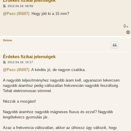
Érdekes fizikai jelenségek
H
2012.04.18. 09:59
o
z
@Pezo (45697):
Hogy jött ki a 15 mm?
z
á
s
0
x
z
ó
l
á
Gézoo
s
Érdekes fizikai jelenségek
H
2012.04.18. 10:17
o
z
@Pezo (45697):
A kérdés jó, de nagyon csalóka..
z
á
s
A nagyobb teljesítményhez nagyobb áram kell, ugyanazon tekercsen.
z
nagyobb áramhoz pedig változatlan frekvencián nagyobb feszültség.
ó
l
Tehát elektromosan stimmel.
á
s
Nézzük a mozgást!
Nagyobb áramhoz nagyobb mágneses fluxus és ezzel? Nagyobb
lengőtekercs gyorsulás jár..
Azaz a frekvencia változatlan, akkor az úthossz úgy változik, hogy