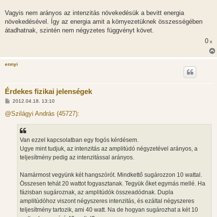
Vagyis nem arányos az intenzitás növekedésük a bevitt energia
növekedésével. Így az energia amit a környezetüknek összességében
átadhatnak, szintén nem négyzetes függvényt követ.
0
x
ennyi
Érdekes fizikai jelenségek
H
2012.04.18. 13:10
o
z
@Szilágyi András (45727):
z
á
s
z
Van ezzel kapcsolatban egy fogós kérdésem.
ó
l
Ugye mint tudjuk, az intenzitás az amplitúdó négyzetével arányos, a
á
teljesítmény pedig az intenzitással arányos.
s
Namármost vegyünk két hangszórót. Mindkettő sugározzon 10 wattal.
Összesen tehát 20 wattot fogyasztanak. Tegyük őket egymás mellé. Ha
fázisban sugároznak, az amplitúdók összeadódnak. Dupla
amplitúdóhoz viszont négyszeres intenzitás, és ezáltal négyszeres
teljesítmény tartozik, ami 40 watt. Na de hogyan sugározhat a két 10