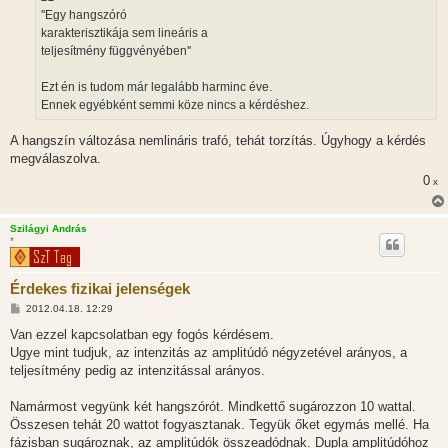
z
''Egy hangszóró
ó
l
karakterisztikája sem lineáris a
á
teljesítmény függvényében''
s
Ezt én is tudom már legalább harminc éve.
Ennek egyébként semmi köze nincs a kérdéshez.
A hangszín változása nemlináris trafó, tehát torzítás. Úgyhogy a kérdés
megválaszolva.
0
x
Szilágyi András
*
Érdekes fizikai jelenségek
H
2012.04.18. 12:29
o
z
Van ezzel kapcsolatban egy fogós kérdésem.
z
Ugye mint tudjuk, az intenzitás az amplitúdó négyzetével arányos, a
á
s
teljesítmény pedig az intenzitással arányos.
z
ó
l
Namármost vegyünk két hangszórót. Mindkettő sugározzon 10 wattal.
á
Összesen tehát 20 wattot fogyasztanak. Tegyük őket egymás mellé. Ha
s
fázisban sugároznak, az amplitúdók összeadódnak. Dupla amplitúdóhoz