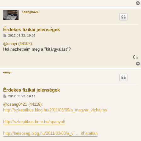
csang0421
Érdekes fizikai jelenségek
H
2012.03.22. 19:02
o
z
@ennyi (44102):
z
Hol nézhetném meg a "kitárgyalást"?
á
s
0
x
z
ó
l
á
ennyi
s
Érdekes fizikai jelenségek
H
2012.03.22. 19:14
o
z
@csang0421 (44119):
z
http://szkeptikus.blog.hu/2011/03/09/a_magyar_vizhajtas
á
s
z
http://szkeptikus.bme.hu/spanyol/
ó
l
á
http://belsoseg.blog.hu/2011/03/03/a_vi ... ithatatlan
s