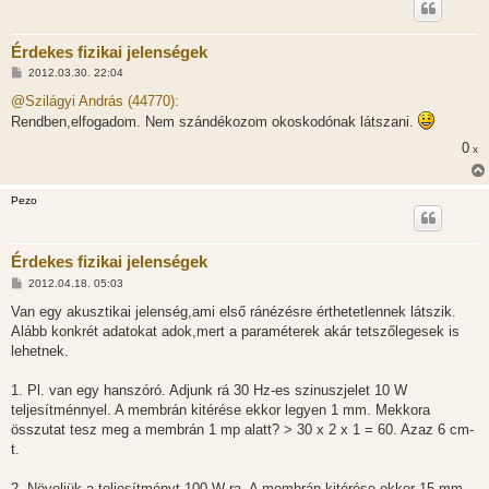
Érdekes fizikai jelenségek
H
2012.03.30. 22:04
o
z
@Szilágyi András (44770):
z
Rendben,elfogadom. Nem szándékozom okoskodónak látszani.
á
s
0
x
z
ó
l
á
Pezo
s
Érdekes fizikai jelenségek
H
2012.04.18. 05:03
o
z
Van egy akusztikai jelenség,ami első ránézésre érthetetlennek látszik.
z
Alább konkrét adatokat adok,mert a paraméterek akár tetszőlegesek is
á
s
lehetnek.
z
ó
l
1. Pl. van egy hanszóró. Adjunk rá 30 Hz-es szinuszjelet 10 W
á
teljesítménnyel. A membrán kitérése ekkor legyen 1 mm. Mekkora
s
összutat tesz meg a membrán 1 mp alatt? > 30 x 2 x 1 = 60. Azaz 6 cm-
t.
2. Növeljük a teljesítményt 100 W-ra. A membrán kitérése ekkor 15 mm.