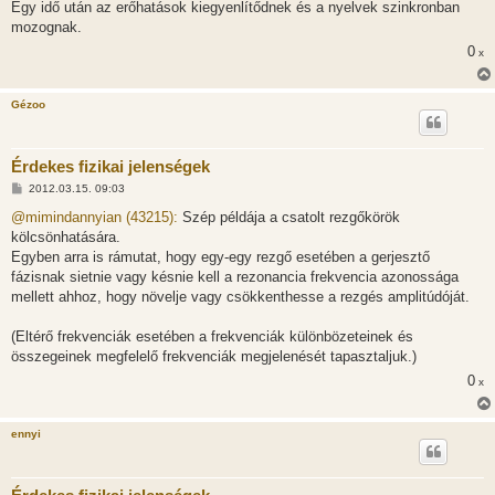
Egy idő után az erőhatások kiegyenlítődnek és a nyelvek szinkronban
mozognak.
0
x
Gézoo
Érdekes fizikai jelenségek
H
2012.03.15. 09:03
o
z
@mimindannyian (43215):
Szép példája a csatolt rezgőkörök
z
kölcsönhatására.
á
s
Egyben arra is rámutat, hogy egy-egy rezgő esetében a gerjesztő
z
fázisnak sietnie vagy késnie kell a rezonancia frekvencia azonossága
ó
l
mellett ahhoz, hogy növelje vagy csökkenthesse a rezgés amplitúdóját.
á
s
(Eltérő frekvenciák esetében a frekvenciák különbözeteinek és
összegeinek megfelelő frekvenciák megjelenését tapasztaljuk.)
0
x
ennyi