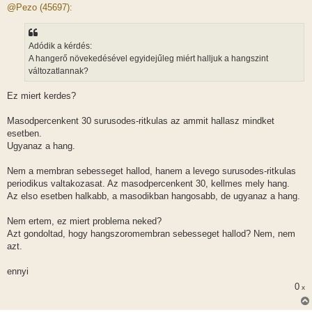
z
@Pezo (45697):
z
á
s
z
Adódik a kérdés:
ó
l
A hangerő növekedésével egyidejűleg miért halljuk a hangszint
á
változatlannak?
s
Ez miert kerdes?
Masodpercenkent 30 surusodes-ritkulas az ammit hallasz mindket
esetben.
Ugyanaz a hang.
Nem a membran sebesseget hallod, hanem a levego surusodes-ritkulas
periodikus valtakozasat. Az masodpercenkent 30, kellmes mely hang.
Az elso esetben halkabb, a masodikban hangosabb, de ugyanaz a hang.
Nem ertem, ez miert problema neked?
Azt gondoltad, hogy hangszoromembran sebesseget hallod? Nem, nem
azt.
ennyi
0
x