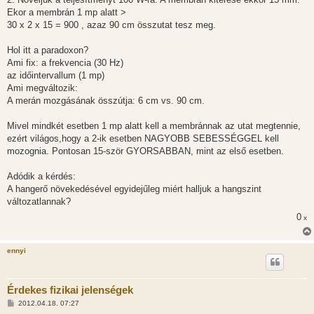
Ekor a membrán 1 mp alatt >
30 x 2 x 15 = 900 , azaz 90 cm összutat tesz meg.
Hol itt a paradoxon?
Ami fix: a frekvencia (30 Hz)
az időintervallum (1 mp)
Ami megváltozik:
A merán mozgásának összútja: 6 cm vs. 90 cm.
Mivel mindkét esetben 1 mp alatt kell a membránnak az utat megtennie,
ezért világos,hogy a 2-ik esetben NAGYOBB SEBESSÉGGEL kell
mozognia. Pontosan 15-ször GYORSABBAN, mint az első esetben.
Adódik a kérdés:
A hangerő növekedésével egyidejűleg miért halljuk a hangszint
változatlannak?
0
x
ennyi
Érdekes fizikai jelenségek
H
2012.04.18. 07:27
o