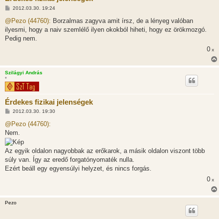
H
2012.03.30. 19:24
o
z
@Pezo (44760):
Borzalmas zagyva amit írsz, de a lényeg valóban
z
ilyesmi, hogy a naiv szemlélő ilyen okokból hiheti, hogy ez örökmozgó.
á
s
Pedig nem.
z
0
ó
x
l
á
s
Szilágyi András
*
Érdekes fizikai jelenségek
H
2012.03.30. 19:30
o
z
@Pezo (44760):
z
Nem.
á
s
z
Az egyik oldalon nagyobbak az erőkarok, a másik oldalon viszont több
ó
l
súly van. Így az eredő forgatónyomaték nulla.
á
Ezért beáll egy egyensúlyi helyzet, és nincs forgás.
s
0
x
Pezo