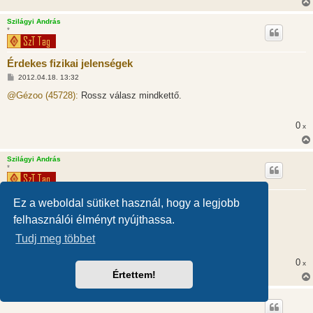
Szilágyi András
*
Érdekes fizikai jelenségek
H
2012.04.18. 13:32
o
z
@Gézoo (45728):
Rossz válasz mindkettő.
z
á
s
0
x
z
ó
l
á
Szilágyi András
s
*
Érdekes fizikai jelenségek
Ez a weboldal sütiket használ, hogy a legjobb
H
2012.04.18. 13:32
felhasználói élményt nyújthassa.
o
z
@ennyi (45731):
Nézz utána, ne kelljen mindent szájba rágni.
Tudj meg többet
z
á
s
0
x
z
ó
Értettem!
l
á
ennyi
s