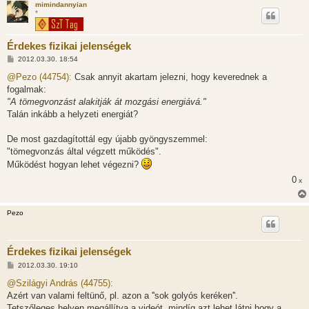
mimindannyian
s
*
Érdekes fizikai jelenségek
H
2012.03.30. 18:54
o
z
@Pezo (44754):
Csak annyit akartam jelezni, hogy keverednek a
z
fogalmak:
á
s
"A tömegvonzást alakitják át mozgási energiává."
z
Talán inkább a helyzeti energiát?
ó
l
á
De most gazdagítottál egy újabb gyöngyszemmel:
s
"tömegvonzás által végzett működés".
Működést hogyan lehet végezni?
0
x
Pezo
Érdekes fizikai jelenségek
H
2012.03.30. 19:10
o
z
@Szilágyi András (44755):
z
Azért van valami feltünő, pl. azon a ''sok golyós keréken''.
á
s
Tetszőleges helyen megállítva a videót, mindíg azt lehet látni,hogy a