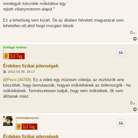
s
mindegyik készülék működése egy
z
rejtett villanymotoron alapul.''
ó
l
á
Ez a lehetőség sem kizárt. De az általam felvetett magyarázat sem
s
lehetetlen ott,ahol forgó mozgást látunk.
0
x
Szilágyi András
*
Érdekes fizikai jelenségek
H
2012.03.30. 18:17
o
z
@Pezo (44749):
Ez a videó egy múzeum videója, az eszközök arra
z
készültek, hogy bemutassák, hogyan működnének az örökmozgók - ha
á
s
működnének. Természetesen tudjuk, hogy nem működnek, ők sem
z
állítanak mást.
ó
l
0
x
á
s
mimindannyian
*
Érdekes fizikai jelenségek