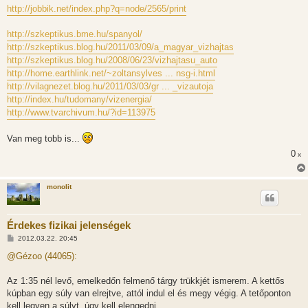
http://jobbik.net/index.php?q=node/2565/print
http://szkeptikus.bme.hu/spanyol/
http://szkeptikus.blog.hu/2011/03/09/a_magyar_vizhajtas
http://szkeptikus.blog.hu/2008/06/23/vizhajtasu_auto
http://home.earthlink.net/~zoltansylves ... nsg-i.html
http://vilagnezet.blog.hu/2011/03/03/gr ... _vizautoja
http://index.hu/tudomany/vizenergia/
http://www.tvarchivum.hu/?id=113975
Van meg tobb is...
0
x
monolit
Érdekes fizikai jelenségek
H
2012.03.22. 20:45
o
z
@Gézoo (44065):
z
á
s
Az 1:35 nél levő, emelkedőn felmenő tárgy trükkjét ismerem. A kettős
z
kúpban egy súly van elrejtve, attól indul el és megy végig. A tetőponton
ó
l
kell legyen a súlyt, úgy kell elengedni.