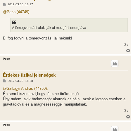
H
2012.03.30. 18:17
o
z
@Pezo (44749):
z
á
s
z
A tömegvonzást alakitják át mozgási energiává.
ó
l
á
El fog fogyni a tömegvonzás, jaj nekünk!
s
0
x
Pezo
Érdekes fizikai jelenségek
H
2012.03.30. 18:28
o
z
@Szilágyi András (44750):
z
Én sem hiszem azt,hogy létezne örökmozgó.
á
s
Úgy tudom, akik örökmozgót akarnak csinálni, azok a legtöbb esetben a
z
gravitációval és a mágnesességgel manipulálnak.
ó
l
0
x
á
s
Pezo