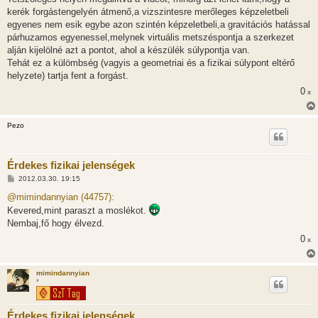
z
kerék forgástengelyén átmenő,a vizszintesre merőleges képzeletbeli
ó
l
egyenes nem esik egybe azon szintén képzeletbeli,a gravitációs hatással
á
párhuzamos egyenessel,melynek virtuális metszéspontja a szerkezet
s
alján kijelölné azt a pontot, ahol a készülék súlypontja van.
Tehát ez a külömbség (vagyis a geometriai és a fizikai súlypont eltérő
helyzete) tartja fent a forgást.
0
x
Pezo
Érdekes fizikai jelenségek
H
2012.03.30. 19:15
o
z
@mimindannyian (44757):
z
Kevered,mint paraszt a moslékot.
á
s
Nembaj,fő hogy élvezd.
z
ó
0
x
l
á
s
mimindannyian
*
Érdekes fizikai jelenségek