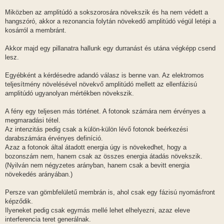
Miközben az amplitúdó a sokszorosára növekszik és ha nem védett a
hangszóró, akkor a rezonancia folytán növekedő amplitúdó végül letépi a
kosárról a membránt.
Akkor majd egy pillanatra hallunk egy durranást és utána végképp csend
lesz.
Egyébként a kérdésedre adandó válasz is benne van. Az elektromos
teljesítmény növelésével növekvő amplitúdó mellett az ellenfázisú
amplitúdó ugyanolyan mértékben növekszik.
A fény egy teljesen más történet. A fotonok számára nem érvényes a
megmaradási tétel.
Az intenzitás pedig csak a külön-külön lévő fotonok beérkezési
darabszámára érvényes definíció.
Azaz a fotonok által átadott energia úgy is növekedhet, hogy a
bozonszám nem, hanem csak az összes energia átadás növekszik.
(Nyilván nem négyzetes arányban, hanem csak a bevitt energia
növekedés arányában.)
Persze van gömbfelületű membrán is, ahol csak egy fázisú nyomásfront
képződik.
Ilyeneket pedig csak egymás mellé lehet elhelyezni, azaz eleve
interferencia teret generálnak.