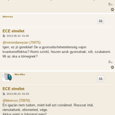
0
x
bkercso
ECE elmélet
H
2013.08.10. 01:00
o
z
@mimindannyian (70975):
z
Igen, ez jó gondolat! De a gyorsulás/tehetetlenség vajon
á
s
kvantumeffektus? Atomi szintű, hiszen azok gyorsulnak; sőt, szubatomi.
z
Mi az oka a tömegnek?
ó
l
0
x
á
s
Aku-Aku
ECE elmélet
H
2013.08.10. 01:03
o
z
@bkercso (70976):
z
Én igazán nem tudom, miért kell ezt csinálnod. Rosszat írtál,
á
s
rámutattunk, elismerted, vége.
z
Akkor miért is folytatod még?