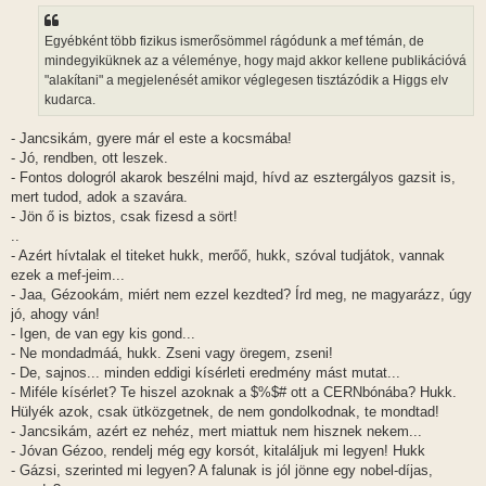
á
s
z
Egyébként több fizikus ismerősömmel rágódunk a mef témán, de
ó
l
mindegyiküknek az a véleménye, hogy majd akkor kellene publikációvá
á
"alakítani" a megjelenését amikor véglegesen tisztázódik a Higgs elv
s
kudarca.
- Jancsikám, gyere már el este a kocsmába!
- Jó, rendben, ott leszek.
- Fontos dologról akarok beszélni majd, hívd az esztergályos gazsit is,
mert tudod, adok a szavára.
- Jön ő is biztos, csak fizesd a sört!
..
- Azért hívtalak el titeket hukk, merőő, hukk, szóval tudjátok, vannak
ezek a mef-jeim...
- Jaa, Gézookám, miért nem ezzel kezdted? Írd meg, ne magyarázz, úgy
jó, ahogy ván!
- Igen, de van egy kis gond...
- Ne mondadmáá, hukk. Zseni vagy öregem, zseni!
- De, sajnos... minden eddigi kísérleti eredmény mást mutat...
- Miféle kísérlet? Te hiszel azoknak a $%$# ott a CERNbónába? Hukk.
Hülyék azok, csak ütközgetnek, de nem gondolkodnak, te mondtad!
- Jancsikám, azért ez nehéz, mert miattuk nem hisznek nekem...
- Jóvan Gézoo, rendelj még egy korsót, kitaláljuk mi legyen! Hukk
- Gázsi, szerinted mi legyen? A falunak is jól jönne egy nobel-díjas,