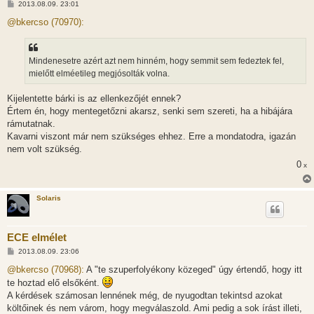
H
2013.08.09. 23:01
o
z
@bkercso (70970):
z
á
s
z
Mindenesetre azért azt nem hinném, hogy semmit sem fedeztek fel,
ó
l
mielőtt elméetileg megjósolták volna.
á
s
Kijelentette bárki is az ellenkezőjét ennek?
Értem én, hogy mentegetőzni akarsz, senki sem szereti, ha a hibájára
rámutatnak.
Kavarni viszont már nem szükséges ehhez. Erre a mondatodra, igazán
nem volt szükség.
0
x
Solaris
ECE elmélet
H
2013.08.09. 23:06
o
z
@bkercso (70968):
A "te szuperfolyékony közeged" úgy értendő, hogy itt
z
te hoztad elő elsőként.
á
s
A kérdések számosan lennének még, de nyugodtan tekintsd azokat
z
költőinek és nem várom, hogy megválaszold. Ami pedig a sok írást illeti,
ó