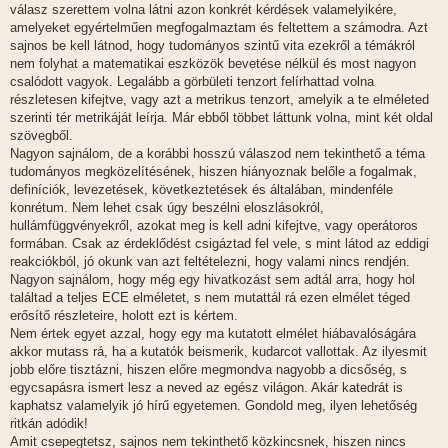
válasz szerettem volna látni azon konkrét kérdések valamelyikére,
amelyeket egyértelműen megfogalmaztam és feltettem a számodra. Azt
sajnos be kell látnod, hogy tudományos szintű vita ezekről a témákról
nem folyhat a matematikai eszközök bevetése nélkül és most nagyon
csalódott vagyok. Legalább a görbületi tenzort felírhattad volna
részletesen kifejtve, vagy azt a metrikus tenzort, amelyik a te elméleted
szerinti tér metrikáját leírja. Már ebből többet láttunk volna, mint két oldal
szövegből.
Nagyon sajnálom, de a korábbi hosszú válaszod nem tekinthető a téma
tudományos megközelítésének, hiszen hiányoznak belőle a fogalmak,
definíciók, levezetések, következtetések és általában, mindenféle
konrétum. Nem lehet csak úgy beszélni eloszlásokról,
hullámfüggvényekről, azokat meg is kell adni kifejtve, vagy operátoros
formában. Csak az érdeklődést csigáztad fel vele, s mint látod az eddigi
reakciókból, jó okunk van azt feltételezni, hogy valami nincs rendjén.
Nagyon sajnálom, hogy még egy hivatkozást sem adtál arra, hogy hol
találtad a teljes ECE elméletet, s nem mutattál rá ezen elmélet téged
erősítő részleteire, holott ezt is kértem.
Nem értek egyet azzal, hogy egy ma kutatott elmélet hiábavalóságára
akkor mutass rá, ha a kutatók beismerik, kudarcot vallottak. Az ilyesmit
jobb előre tisztázni, hiszen előre megmondva nagyobb a dicsőség, s
egycsapásra ismert lesz a neved az egész világon. Akár katedrát is
kaphatsz valamelyik jó hírű egyetemen. Gondold meg, ilyen lehetőség
ritkán adódik!
Amit csepegtetsz, sajnos nem tekinthető közkincsnek, hiszen nincs