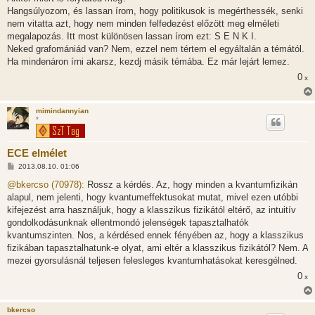
ó
l
Hangsúlyozom, és lassan írom, hogy politikusok is megérthessék, senki
á
nem vitatta azt, hogy nem minden felfedezést előzött meg elméleti
s
megalapozás. Itt most különösen lassan írom ezt: S E N K I.
Neked grafomániád van? Nem, ezzel nem tértem el egyáltalán a témától.
Ha mindenáron írni akarsz, kezdj másik témába. Ez már lejárt lemez.
0
x
mimindannyian
*
ECE elmélet
H
2013.08.10. 01:06
o
z
@bkercso (70978):
Rossz a kérdés. Az, hogy minden a kvantumfizikán
z
alapul, nem jelenti, hogy kvantumeffektusokat mutat, mivel ezen utóbbi
á
s
kifejezést arra használjuk, hogy a klasszikus fizikától eltérő, az intuitív
z
gondolkodásunknak ellentmondó jelenségek tapasztalhatók
ó
l
kvantumszinten. Nos, a kérdésed ennek fényében az, hogy a klasszikus
á
fizikában tapasztalhatunk-e olyat, ami eltér a klasszikus fizikától? Nem. A
s
mezei gyorsulásnál teljesen felesleges kvantumhatásokat keresgélned.
0
x
bkercso