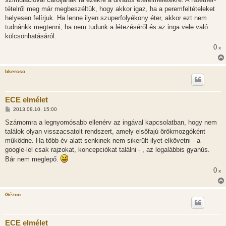
tételről meg már megbeszéltük, hogy akkor igaz, ha a peremfeltételeket
helyesen felírjuk. Ha lenne ilyen szuperfolyékony éter, akkor ezt nem
tudnánkk megtenni, ha nem tudunk a létezéséről és az inga vele való
kölcsönhatásáról.
0
x
bkercso
ECE elmélet
H
2013.08.10. 15:00
o
z
Számomra a legnyomósabb ellenérv az ingával kapcsolatban, hogy nem
z
találok olyan visszacsatolt rendszert, amely elsőfajú örökmozgóként
á
s
működne. Ha több év alatt senkinek nem sikerült ilyet elkövetni - a
z
google-lel csak rajzokat, koncepciókat találni - , az legalábbis gyanús.
ó
l
Bár nem meglepő.
á
s
0
x
Gézoo
ECE elmélet