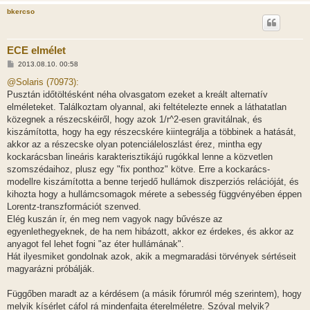
bkercso
ECE elmélet
H
2013.08.10. 00:58
o
z
@Solaris (70973):
z
Pusztán időtöltésként néha olvasgatom ezeket a kreált alternatív
á
s
elméleteket. Találkoztam olyannal, aki feltételezte ennek a láthatatlan
z
közegnek a részecskéiről, hogy azok 1/r^2-esen gravitálnak, és
ó
l
kiszámította, hogy ha egy részecskére kiintegrálja a többinek a hatását,
á
akkor az a részecske olyan potenciáleloszlást érez, mintha egy
s
kockarácsban lineáris karakterisztikájú rugókkal lenne a közvetlen
szomszédaihoz, plusz egy "fix ponthoz" kötve. Erre a kockarács-
modellre kiszámította a benne terjedő hullámok diszperziós relációját, és
kihozta hogy a hullámcsomagok mérete a sebesség függvényében éppen
Lorentz-transzformációt szenved.
Elég kuszán ír, én meg nem vagyok nagy bűvésze az
egyenlethegyeknek, de ha nem hibázott, akkor ez érdekes, és akkor az
anyagot fel lehet fogni "az éter hullámának".
Hát ilyesmiket gondolnak azok, akik a megmaradási törvények sértéseit
magyarázni próbálják.
Függőben maradt az a kérdésem (a másik fórumról még szerintem), hogy
melyik kísérlet cáfol rá mindenfajta éterelméletre. Szóval melyik?