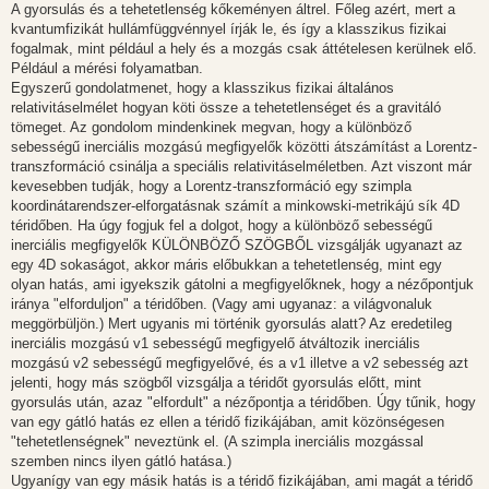
A gyorsulás és a tehetetlenség kőkeményen áltrel. Főleg azért, mert a
kvantumfizikát hullámfüggvénnyel írják le, és így a klasszikus fizikai
fogalmak, mint például a hely és a mozgás csak áttételesen kerülnek elő.
Például a mérési folyamatban.
Egyszerű gondolatmenet, hogy a klasszikus fizikai általános
relativitáselmélet hogyan köti össze a tehetetlenséget és a gravitáló
tömeget. Az gondolom mindenkinek megvan, hogy a különböző
sebességű inerciális mozgású megfigyelők közötti átszámítást a Lorentz-
transzformáció csinálja a speciális relativitáselméletben. Azt viszont már
kevesebben tudják, hogy a Lorentz-transzformáció egy szimpla
koordinátarendszer-elforgatásnak számít a minkowski-metrikájú sík 4D
téridőben. Ha úgy fogjuk fel a dolgot, hogy a különböző sebességű
inerciális megfigyelők KÜLÖNBÖZŐ SZÖGBŐL vizsgálják ugyanazt az
egy 4D sokaságot, akkor máris előbukkan a tehetetlenség, mint egy
olyan hatás, ami igyekszik gátolni a megfigyelőknek, hogy a nézőpontjuk
iránya "elforduljon" a téridőben. (Vagy ami ugyanaz: a világvonaluk
meggörbüljön.) Mert ugyanis mi történik gyorsulás alatt? Az eredetileg
inerciális mozgású v1 sebességű megfigyelő átváltozik inerciális
mozgású v2 sebességű megfigyelővé, és a v1 illetve a v2 sebesség azt
jelenti, hogy más szögből vizsgálja a téridőt gyorsulás előtt, mint
gyorsulás után, azaz "elfordult" a nézőpontja a téridőben. Úgy tűnik, hogy
van egy gátló hatás ez ellen a téridő fizikájában, amit közönségesen
"tehetetlenségnek" neveztünk el. (A szimpla inerciális mozgással
szemben nincs ilyen gátló hatása.)
Ugyanígy van egy másik hatás is a téridő fizikájában, ami magát a téridő