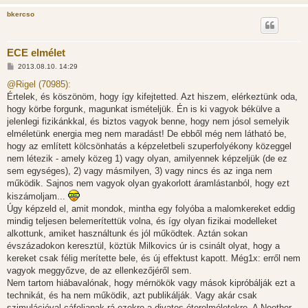
bkercso
ECE elmélet
H
2013.08.10. 14:29
o
z
@Rigel (70985):
z
Értelek, és köszönöm, hogy így kifejtetted. Azt hiszem, elérkeztünk oda,
á
s
hogy körbe forgunk, magunkat ismételjük. Én is ki vagyok békülve a
z
jelenlegi fizikánkkal, és biztos vagyok benne, hogy nem jósol semelyik
ó
l
elméletünk energia meg nem maradást! De ebből még nem látható be,
á
hogy az említett kölcsönhatás a képzeletbeli szuperfolyékony közeggel
s
nem létezik - amely közeg 1) vagy olyan, amilyennek képzeljük (de ez
sem egységes), 2) vagy másmilyen, 3) vagy nincs és az inga nem
működik. Sajnos nem vagyok olyan gyakorlott áramlástanból, hogy ezt
kiszámoljam...
Úgy képzeld el, amit mondok, mintha egy folyóba a malomkereket eddig
mindig teljesen belemerítettük volna, és így olyan fizikai modelleket
alkottunk, amiket használtunk és jól működtek. Aztán sokan
évszázadokon keresztül, köztük Milkovics úr is csinált olyat, hogy a
kereket csak félig merítette bele, és új effektust kapott. Még1x: erről nem
vagyok meggyőzve, de az ellenkezőjéről sem.
Nem tartom hiábavalónak, hogy mérnökök vagy mások kipróbálják ezt a
technikát, és ha nem működik, azt publikálják. Vagy akár csak
szimulációval cáfoljanak rá ezekre a divatos éterelméletekre. A Noether-