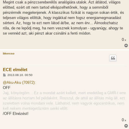
Megint csak a pénzcsereberélős analógiára utalok. Azt átlátod, világos
előtted, ezért ott nem tartod elképzelhetőnek, hogy a semmiből
pénzérmék megjelenjenek. A klasszikus fizikát is nagyon sokan értik, és
teljesen világos előttük, hogy ingákkal nem fogsz energiamegmaradást
sérteni. Az, hogy te ezt nem látod át/be, az nem érv... Álmodozhatsz
róla, de ne lepődj meg, ha nem vesznek komolyan - ugyanúgy, ahogy te
se vennéd azt, aki pénzt akar csinálni a fenti módon.
0
x
bkercso
ECE elmélet
H
2013.08.10. 00:50
o
z
@Aku-Aku (70972):
z
OFF
á
s
Jajj, könyörgöm... Ez a mondat azért kellett, mert eredetileg a GMR-t erre
z
az állításra hoztam fel példaként. Rosszul, de attól az állítás még áll, ezt
ó
l
szerettem volna mondani vele. Láthatod, nem vagyok egocentrikus, nem
á
kell nekem mentegetőznöm senki előtt.
s
/OFF Elnézést!
0
x