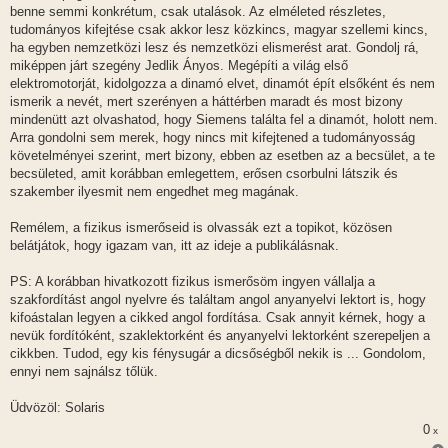
benne semmi konkrétum, csak utalások. Az elméleted részletes,
tudományos kifejtése csak akkor lesz közkincs, magyar szellemi kincs,
ha egyben nemzetközi lesz és nemzetközi elismerést arat. Gondolj rá,
miképpen járt szegény Jedlik Ányos. Megépíti a világ első
elektromotorját, kidolgozza a dinamó elvet, dinamót épít elsőként és nem
ismerik a nevét, mert szerényen a háttérben maradt és most bizony
mindenütt azt olvashatod, hogy Siemens találta fel a dinamót, holott nem.
Arra gondolni sem merek, hogy nincs mit kifejtened a tudományosság
követelményei szerint, mert bizony, ebben az esetben az a becsület, a te
becsületed, amit korábban emlegettem, erősen csorbulni látszik és
szakember ilyesmit nem engedhet meg magának.
Remélem, a fizikus ismerőseid is olvassák ezt a topikot, közösen
belátjátok, hogy igazam van, itt az ideje a publikálásnak.
PS: A korábban hivatkozott fizikus ismerősöm ingyen vállalja a
szakfordítást angol nyelvre és találtam angol anyanyelvi lektort is, hogy
kifoástalan legyen a cikked angol fordítása. Csak annyit kérnek, hogy a
nevük fordítóként, szaklektorként és anyanyelvi lektorként szerepeljen a
cikkben. Tudod, egy kis fénysugár a dicsőségből nekik is ... Gondolom,
ennyi nem sajnálsz tőlük.
Üdvözöl: Solaris
0
x