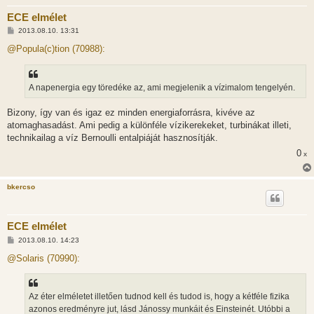
ECE elmélet
H
2013.08.10. 13:31
o
z
@Popula(c)tion (70988):
z
á
s
z
A napenergia egy töredéke az, ami megjelenik a vízimalom tengelyén.
ó
l
á
Bizony, így van és igaz ez minden energiaforrásra, kivéve az
s
atomaghasadást. Ami pedig a különféle vízikerekeket, turbinákat illeti,
technikailag a víz Bernoulli entalpiáját hasznosítják.
0
x
bkercso
ECE elmélet
H
2013.08.10. 14:23
o
z
@Solaris (70990):
z
á
s
z
Az éter elméletet illetően tudnod kell és tudod is, hogy a kétféle fizika
ó
l
azonos eredményre jut, lásd Jánossy munkáit és Einsteinét. Utóbbi a