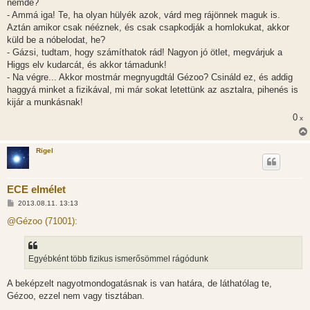
nemde?
- Ammá iga! Te, ha olyan hülyék azok, várd meg rájönnek maguk is.
Aztán amikor csak nééznek, és csak csapkodják a homlokukat, akkor
küld be a nóbelodat, he?
- Gázsi, tudtam, hogy számíthatok rád! Nagyon jó ötlet, megvárjuk a
Higgs elv kudarcát, és akkor támadunk!
- Na végre... Akkor mostmár megnyugdtál Gézoo? Csináld ez, és addig
haggyá minket a fizikával, mi már sokat letettünk az asztalra, pihenés is
kijár a munkásnak!
0
x
Rigel
ECE elmélet
H
2013.08.11. 13:13
o
z
@Gézoo (71001):
z
á
s
z
Egyébként több fizikus ismerősömmel rágódunk
ó
l
á
A beképzelt nagyotmondogatásnak is van határa, de láthatólag te,
s
Gézoo, ezzel nem vagy tisztában.