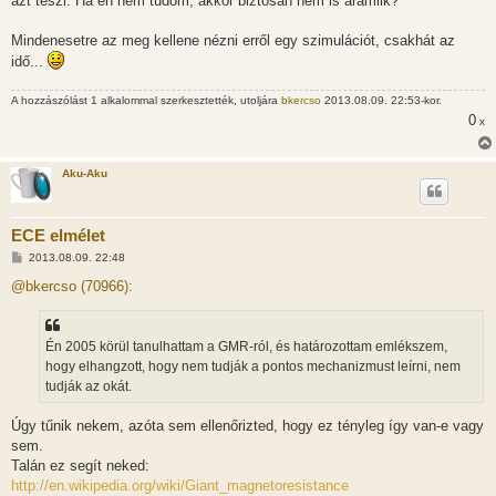
azt teszi. Ha én nem tudom, akkor biztosan nem is áramlik?
Mindenesetre az meg kellene nézni erről egy szimulációt, csakhát az
idő...
A hozzászólást 1 alkalommal szerkesztették, utoljára
bkercso
2013.08.09. 22:53-kor.
0
x
Aku-Aku
ECE elmélet
H
2013.08.09. 22:48
o
z
@bkercso (70966):
z
á
s
z
Én 2005 körül tanulhattam a GMR-ról, és határozottam emlékszem,
ó
l
hogy elhangzott, hogy nem tudják a pontos mechanizmust leírni, nem
á
tudják az okát.
s
Úgy tűnik nekem, azóta sem ellenőrizted, hogy ez tényleg így van-e vagy
sem.
Talán ez segít neked:
http://en.wikipedia.org/wiki/Giant_magnetoresistance