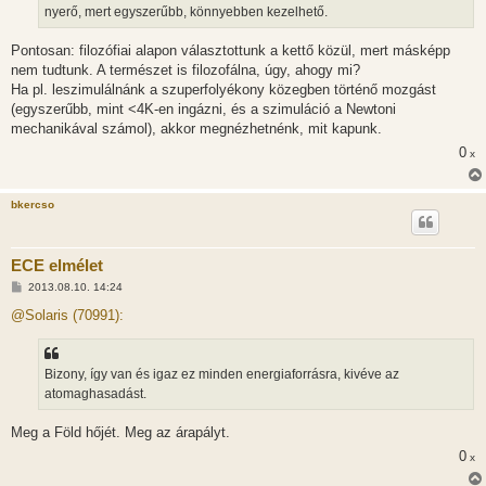
á
nyerő, mert egyszerűbb, könnyebben kezelhető.
s
Pontosan: filozófiai alapon választottunk a kettő közül, mert másképp
nem tudtunk. A természet is filozofálna, úgy, ahogy mi?
Ha pl. leszimulálnánk a szuperfolyékony közegben történő mozgást
(egyszerűbb, mint <4K-en ingázni, és a szimuláció a Newtoni
mechanikával számol), akkor megnézhetnénk, mit kapunk.
0
x
bkercso
ECE elmélet
H
2013.08.10. 14:24
o
z
@Solaris (70991):
z
á
s
z
Bizony, így van és igaz ez minden energiaforrásra, kivéve az
ó
l
atomaghasadást.
á
s
Meg a Föld hőjét. Meg az árapályt.
0
x