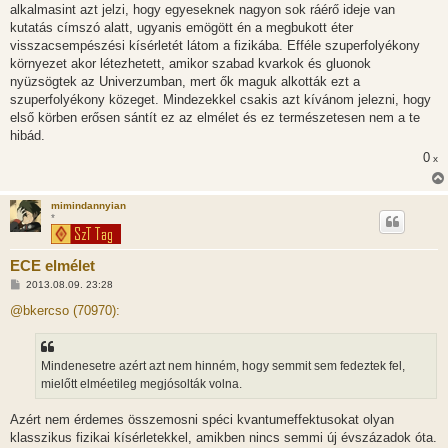
l
alkalmasint azt jelzi, hogy egyeseknek nagyon sok ráérő ideje van
á
kutatás címszó alatt, ugyanis emögött én a megbukott éter
s
visszacsempészési kísérletét látom a fizikába. Efféle szuperfolyékony
környezet akor létezhetett, amikor szabad kvarkok és gluonok
nyüzsögtek az Univerzumban, mert ők maguk alkották ezt a
szuperfolyékony közeget. Mindezekkel csakis azt kívánom jelezni, hogy
első körben erősen sántít ez az elmélet és ez természetesen nem a te
hibád.
0
x
mimindannyian
*
ECE elmélet
H
2013.08.09. 23:28
o
z
@bkercso (70970):
z
á
s
z
Mindenesetre azért azt nem hinném, hogy semmit sem fedeztek fel,
ó
l
mielőtt elméetileg megjósolták volna.
á
s
Azért nem érdemes összemosni spéci kvantumeffektusokat olyan
klasszikus fizikai kísérletekkel, amikben nincs semmi új évszázadok óta.