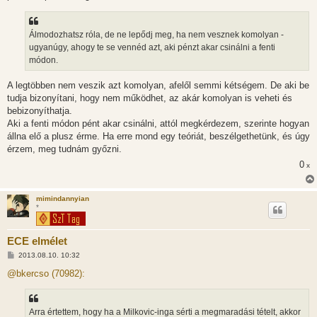
á
s
Álmodozhatsz róla, de ne lepődj meg, ha nem vesznek komolyan -
ugyanúgy, ahogy te se vennéd azt, aki pénzt akar csinálni a fenti
módon.
A legtöbben nem veszik azt komolyan, afelől semmi kétségem. De aki be
tudja bizonyítani, hogy nem működhet, az akár komolyan is veheti és
bebizonyíthatja.
Aki a fenti módon pént akar csinálni, attól megkérdezem, szerinte hogyan
állna elő a plusz érme. Ha erre mond egy teóriát, beszélgethetünk, és úgy
érzem, meg tudnám győzni.
0
x
mimindannyian
*
ECE elmélet
H
2013.08.10. 10:32
o
z
@bkercso (70982):
z
á
s
z
Arra értettem, hogy ha a Milkovic-inga sérti a megmaradási tételt, akkor
ó