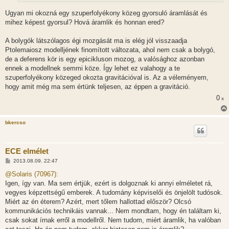
Ugyan mi okozná egy szuperfolyékony közeg gyorsuló áramlását és
mihez képest gyorsul? Hová áramlik és honnan ered?
A bolygók látszólagos égi mozgását ma is elég jól visszaadja
Ptolemaiosz modelljének finomított változata, ahol nem csak a bolygó,
de a deferens kör is egy epicikluson mozog, a valósághoz azonban
ennek a modellnek semmi köze. Így lehet ez valahogy a te
szuperfolyékony közeged okozta gravitációval is. Az a véleményem,
hogy amit még ma sem értünk teljesen, az éppen a gravitáció.
0
x
bkercso
ECE elmélet
H
2013.08.09. 22:47
o
z
@Solaris (70967):
z
Igen, így van. Ma sem értjük, ezért is dolgoznak ki annyi elméletet rá,
á
s
vegyes képzettségű emberek. A tudomány képviselői és önjelölt tudósok.
z
Miért az én éterem? Azért, mert tőlem hallottad először? Olcsó
ó
l
kommunikációs technikáis vannak... Nem mondtam, hogy én találtam ki,
á
csak sokat írnak erről a modellről. Nem tudom, miért áramlik, ha valóban
s