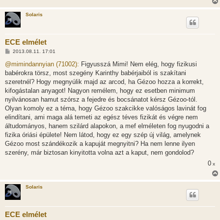
Solaris
ECE elmélet
H
2013.08.11. 17:01
o
z
@mimindannyian (71002):
Figyusszá Mimi! Nem elég, hogy fizikusi
z
babérokra törsz, most szegény Karinthy babérjaiból is szakítani
á
s
szeretnél? Hogy megnyúlik majd az arcod, ha Gézoo hozza a korrekt,
z
kifogástalan anyagot! Nagyon remélem, hogy ez esetben minimum
ó
l
nyilvánosan hamut szórsz a fejedre és bocsánatot kérsz Gézoo-tól.
á
Olyan komoly ez a téma, hogy Gézoo szakcikke valóságos lavinát fog
s
elindítani, ami maga alá temeti az egész téves fizikát és végre nem
áltudományos, hanem szilárd alapokon, a mef elméleten fog nyugodni a
fizika óriási épülete! Nem látod, hogy ez egy szép új világ, amelynek
Gézoo most szándékozik a kapuját megnyitni? Ha nem lenne ilyen
szerény, már biztosan kinyitotta volna azt a kaput, nem gondolod?
0
x
Solaris
ECE elmélet