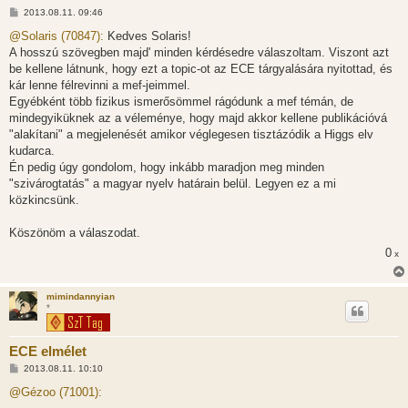
H
2013.08.11. 09:46
o
z
@Solaris (70847):
Kedves Solaris!
z
A hosszú szövegben majd' minden kérdésedre válaszoltam. Viszont azt
á
s
be kellene látnunk, hogy ezt a topic-ot az ECE tárgyalására nyitottad, és
z
kár lenne félrevinni a mef-jeimmel.
ó
l
Egyébként több fizikus ismerősömmel rágódunk a mef témán, de
á
mindegyiküknek az a véleménye, hogy majd akkor kellene publikációvá
s
"alakítani" a megjelenését amikor véglegesen tisztázódik a Higgs elv
kudarca.
Én pedig úgy gondolom, hogy inkább maradjon meg minden
"szivárogtatás" a magyar nyelv határain belül. Legyen ez a mi
közkincsünk.
Köszönöm a válaszodat.
0
x
mimindannyian
*
ECE elmélet
H
2013.08.11. 10:10
o
z
@Gézoo (71001):
z