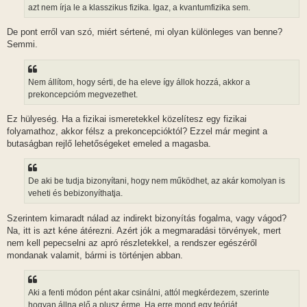
l
azt nem írja le a klasszikus fizika. Igaz, a kvantumfizika sem.
á
s
De pont erről van szó, miért sértené, mi olyan különleges van benne?
Semmi.
Nem állítom, hogy sérti, de ha eleve így állok hozzá, akkor a
prekoncepcióm megvezethet.
Ez hülyeség. Ha a fizikai ismeretekkel közelítesz egy fizikai
folyamathoz, akkor félsz a prekoncepcióktól? Ezzel már megint a
butaságban rejlő lehetőségeket emeled a magasba.
De aki be tudja bizonyítani, hogy nem működhet, az akár komolyan is
veheti és bebizonyíthatja.
Szerintem kimaradt nálad az indirekt bizonyítás fogalma, vagy vágod?
Na, itt is azt kéne átérezni. Azért jók a megmaradási törvények, mert
nem kell pepecselni az apró részletekkel, a rendszer egészéről
mondanak valamit, bármi is történjen abban.
Aki a fenti módon pént akar csinálni, attól megkérdezem, szerinte
hogyan állna elő a plusz érme. Ha erre mond egy teóriát,