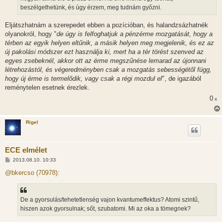
beszélgethetünk, és úgy érzem, meg tudnám győzni.
Eljátszhatnám a szerepedet ebben a pozícióban, és halandzsázhatnék
olyanokról, hogy "
de úgy is felfoghatjuk a pénzérme mozgatását, hogy a
térben az egyik helyen eltűnik, a másik helyen meg megjelenik, és ez az
új pakolási módszer ezt használja ki, mert ha a tér törést szenved az
egyes zsebeknél, akkor ott az érme megszűnése lemarad az újonnani
létrehozástól, és végeredményben csak a mozgatás sebességétől függ,
hogy új érme is termelődik, vagy csak a régi mozdul el
", de igazából
reménytelen esetnek érezlek.
0
x
Rigel
ECE elmélet
H
2013.08.10. 10:33
o
z
@bkercso (70978):
z
á
s
z
De a gyorsulás/tehetetlenség vajon kvantumeffektus? Atomi szintű,
ó
l
hiszen azok gyorsulnak; sőt, szubatomi. Mi az oka a tömegnek?
á
s