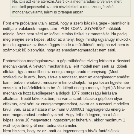
l
Na, itt is azt kéne átérezni. Azért jók a megmaradási törvények, mert
á
nem kell pepecselni az apró részletekkel, a rendszer egészéről
s
mondanak valamit, bármi is történjen abban.
Pont erre próbáltam utalni azzal, hogy a szerb bácsika gépe - bármikor is
indítja el valakinek megmutatni - PONTOSAN UGYANÚGY működik
mindig. Azaz nem sérti az időbeli eltolás fizikai szimmetriáját. Ha pedig
még ennyire sem képes, akkor az a tény, hogy mindig ugyanúgy működik
(mindig ugyanaz az összefüggés írja le a működését, még ha ezt nem is
számoltuk ki) bizonyítja, hogy az energiamegmaradást nem sérti.
Pontosabban megfogalmazva: a gép működése elvileg leírható a Newtoni
mechanikával. A Newtoni mechanikával leírt modell nem sérti az időbeli
eltolást, így a modellben az energia megmaradó mennyiség. (Most
szakadjunk le arról, hogy zárt-e a rendszer, mert az energiamegmaradást
bármi térben lehatárolt rendszerre kimondhatjuk, ha pontosan figyelembe
vesszük a határfelületeken be- és kilépő energia mennyiségét.) A Newtoni
mechanika hozzávetőlegesen a dolgok 10^7 pontosságú leírására
alkalmas. Ebből következően, ha van a szerb bácsika gépében olyan
effektus, ami sérti az energiamegmaradást, akkor az a newtoni modellen
kívül, van, azaz a hatása maximum 0.0000001 nagyságrendű energia-
nem-megmaradást eredményezhet. Hogy érthető legyen, ha a bácsi
képes lenne 10 megawattos ingaszörnyet buherálni, akkor maximum 1
watt teljesítményről nem tudna elszámolni.
Nem hiszem, hogy ez az, amit az ingyenenergia-hívők fantáziálnak...