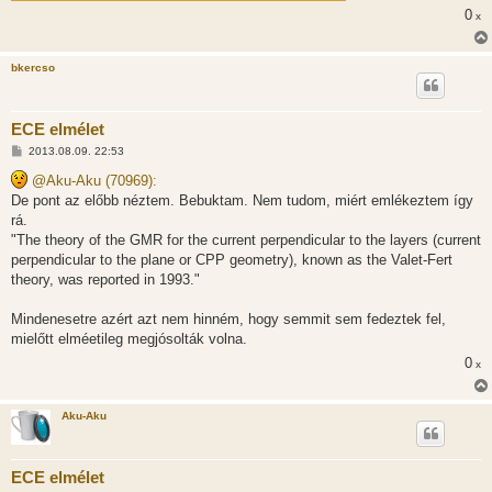
0
x
bkercso
ECE elmélet
H
2013.08.09. 22:53
o
z
@Aku-Aku (70969):
z
De pont az előbb néztem. Bebuktam. Nem tudom, miért emlékeztem így
á
s
rá.
z
"The theory of the GMR for the current perpendicular to the layers (current
ó
l
perpendicular to the plane or CPP geometry), known as the Valet-Fert
á
theory, was reported in 1993."
s
Mindenesetre azért azt nem hinném, hogy semmit sem fedeztek fel,
mielőtt elméetileg megjósolták volna.
0
x
Aku-Aku
ECE elmélet