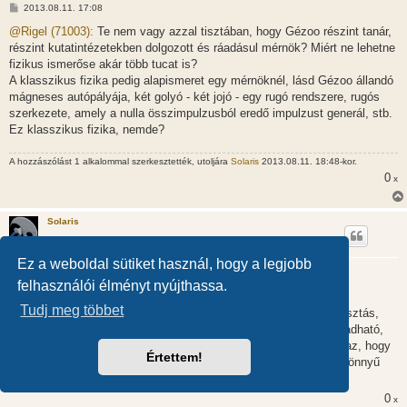
H
2013.08.11. 17:08
o
z
@Rigel (71003):
Te nem vagy azzal tisztában, hogy Gézoo részint tanár,
z
részint kutatintézetekben dolgozott és ráadásul mérnök? Miért ne lehetne
á
s
fizikus ismerőse akár több tucat is?
z
A klasszikus fizika pedig alapismeret egy mérnöknél, lásd Gézoo állandó
ó
l
mágneses autópályája, két golyó - két jojó - egy rugó rendszere, rugós
á
szerkezete, amely a nulla összimpulzusból eredő impulzust generál, stb.
s
Ez klasszikus fizika, nemde?
A hozzászólást 1 alkalommal szerkesztették, utoljára
Solaris
2013.08.11. 18:48-kor.
0
x
Solaris
Ez a weboldal sütiket használ, hogy a legjobb
ECE elmélet
felhasználói élményt nyújthassa.
H
2013.08.11. 17:14
o
Tudj meg többet
z
@bkercso (70993):
Nem tudom mennyiben filozófia alapú a választás,
z
talán Mimi nekilát és kibogozza. A számomra könnyebben elfogadható,
á
s
hogy a nyugalmi és a mozgási mérőszámok különböznek, mint az, hogy
z
Értettem!
a mozgó test ténylegesen kontrahálódik, mégpedig azért, mert könnyű
ó
l
belátni, hogy nincs abszolút mozgás.
á
0
s
x