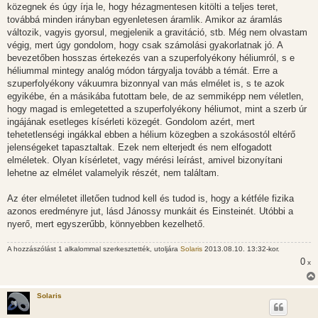
s
közegnek és úgy írja le, hogy hézagmentesen kitölti a teljes teret,
z
továbbá minden irányban egyenletesen áramlik. Amikor az áramlás
ó
l
változik, vagyis gyorsul, megjelenik a gravitáció, stb. Még nem olvastam
á
végig, mert úgy gondolom, hogy csak számolási gyakorlatnak jó. A
s
bevezetőben hosszas értekezés van a szuperfolyékony héliumról, s e
héliummal mintegy analóg módon tárgyalja tovább a témát. Erre a
szuperfolyékony vákuumra bizonnyal van más elmélet is, s te azok
egyikébe, én a másikába futottam bele, de az semmiképp nem véletlen,
hogy magad is emlegetetted a szuperfolyékony héliumot, mint a szerb úr
ingájának esetleges kísérleti közegét. Gondolom azért, mert
tehetetlenségi ingákkal ebben a hélium közegben a szokásostól eltérő
jelenségeket tapasztaltak. Ezek nem elterjedt és nem elfogadott
elméletek. Olyan kísérletet, vagy mérési leírást, amivel bizonyítani
lehetne az elmélet valamelyik részét, nem találtam.
Az éter elméletet illetően tudnod kell és tudod is, hogy a kétféle fizika
azonos eredményre jut, lásd Jánossy munkáit és Einsteinét. Utóbbi a
nyerő, mert egyszerűbb, könnyebben kezelhető.
A hozzászólást 1 alkalommal szerkesztették, utoljára
Solaris
2013.08.10. 13:32-kor.
0
x
Solaris