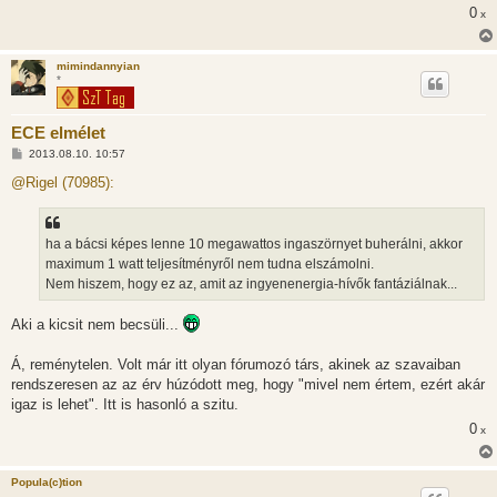
0
x
mimindannyian
*
ECE elmélet
H
2013.08.10. 10:57
o
z
@Rigel (70985):
z
á
s
z
ha a bácsi képes lenne 10 megawattos ingaszörnyet buherálni, akkor
ó
l
maximum 1 watt teljesítményről nem tudna elszámolni.
á
Nem hiszem, hogy ez az, amit az ingyenenergia-hívők fantáziálnak...
s
Aki a kicsit nem becsüli...
Á, reménytelen. Volt már itt olyan fórumozó társ, akinek az szavaiban
rendszeresen az az érv húzódott meg, hogy "mivel nem értem, ezért akár
igaz is lehet". Itt is hasonló a szitu.
0
x
Popula(c)tion