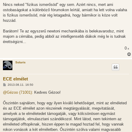
Nincs neked "fizikus ismerősöd" egy sem. Azért nincs, mert ami
ostobaságokat a különböző fórumokon leírtál, amiatt ha lett volna valaha
is fizikus ismerősöd, már rég letagadná, hogy bármikor is köze volt
hozzád.
Barátom! Te az egyszerű newtoni mechanikába is belekavarodsz, mint
majom a cérnába, pedig abból az intelligensebb diákok még le is tudnak
érettségizni...
0
x
Solaris
ECE elmélet
H
2013.08.11. 16:50
o
z
@Gézoo (71001):
Kedves Gézoo!
z
á
s
Őszintén sajnálom, hogy egy ilyen kiváló lehetőséget, mint az elméleted
z
és az ECE elmélet azon részeinek megtárgyalását, megvitatását,
ó
l
amelyek a te elméletedet támogatják, vagy kölcsönösen egymást
á
támogatjátok, elmulasztani szándékozol. Mint látod, nem tekintem az
s
elméleted offtopiknak, hiszen éppen te magad hoztad fel, hogy vannak
rokon vonások a két elméletben. Őszintén szólva valami magvasabb