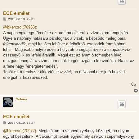
ECE elmélet
H
2013.08.10. 12:01
o
z
@bkercso (70936):
z
A napenergia egy töredéke az, ami megjelenik a vízimalom tengelyén.
á
s
Ugye a napfény hatására párolognak a vizek, a képződő meleg pára
z
felemelkedik
, majd kellően lehűlve a felhőkből csapadék formájában
ó
l
lehull. Magasabb helyre esve a helyzeti energiája révén a csapadékvíz
á
összegyűlik és lefelé áramlik. Végül ezt az áramló tömegben lévő
s
mozgási energiát a vízimalom csak forgómozgásra konvertálja. Na ez az
a fene nagy "energiatermelés".
Tehát ez a rendszer akkortól lesz
zárt
, ha a Napból erre jutó belevitt
energiát is hozzáveszed.
0
x
Solaris
ECE elmélet
H
2013.08.10. 13:27
o
z
@bkercso (70977):
Megtaláltam a szuperfolyékony közeget, ha ugyan
z
egyről beszélünk. A vákuumot tekinti egynémely szerző szuperfolyékony
á