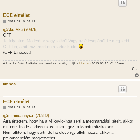
ECE elmélet
H
2013.08.10. 01:12
o
z
@Aku-Aku (70979):
z
OFF
á
s
Te folytatod. Moderátor vagy talán? Vagy az édesapám? Te meg tedd
z
OFF-ba, amit írsz, mert nem tartozik ide!
ó
l
/OFF Elnézést!
á
s
A hozzászólást 1 alkalommal szerkesztették, utoljára
bkercso
2013.08.10. 01:15-kor.
0
x
bkercso
ECE elmélet
H
2013.08.10. 01:14
o
z
@mimindannyian (70980):
z
Arra értettem, hogy ha a Milkovic-inga sérti a megmaradási tételt, akkor
á
s
azt nem írja le a klasszikus fizika. Igaz, a kvantumfizika sem.
z
Nem állítom, hogy sérti, de ha eleve így állok hozzá, akkor a
ó
l
prekoncepcióm megvezethet.