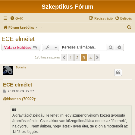
Szkeptikus Fórum
GyIK
Regisztráció
Belépés
K
Fórum kezdőlap
e
ECE elmélet
r
Keresés
Részlet
Válasz küldése
e
s
1
2
3
4
Előző
Következő
178 hozzászólás
é
Solaris
s
ECE elmélet
H
2013.08.09. 22:37
o
z
@bkercso (70922):
z
á
s
z
A gravitációt például le lehet írni egy szuperfolyékony közeg gyorsuló
ó
l
áramlásaként is. Csak akkor van közegellenállása ennek az "éternek",
á
ha gyorsul. Nem állítom, hogy létezik ilyen éter, de kijön a modellből az
s
1/r^2-es függés.