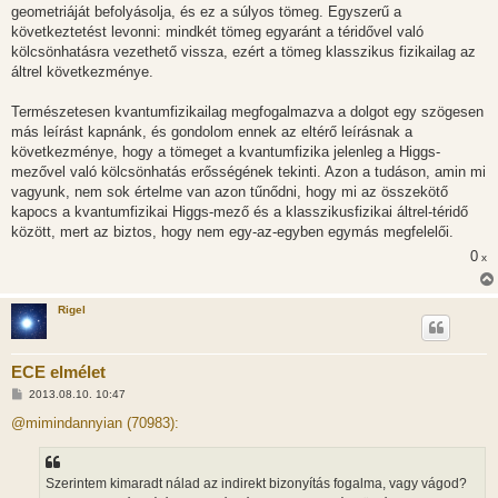
geometriáját befolyásolja, és ez a súlyos tömeg. Egyszerű a
következtetést levonni: mindkét tömeg egyaránt a téridővel való
kölcsönhatásra vezethető vissza, ezért a tömeg klasszikus fizikailag az
áltrel következménye.
Természetesen kvantumfizikailag megfogalmazva a dolgot egy szögesen
más leírást kapnánk, és gondolom ennek az eltérő leírásnak a
következménye, hogy a tömeget a kvantumfizika jelenleg a Higgs-
mezővel való kölcsönhatás erősségének tekinti. Azon a tudáson, amin mi
vagyunk, nem sok értelme van azon tűnődni, hogy mi az összekötő
kapocs a kvantumfizikai Higgs-mező és a klasszikusfizikai áltrel-téridő
között, mert az biztos, hogy nem egy-az-egyben egymás megfelelői.
0
x
Rigel
ECE elmélet
H
2013.08.10. 10:47
o
z
@mimindannyian (70983):
z
á
s
z
Szerintem kimaradt nálad az indirekt bizonyítás fogalma, vagy vágod?
ó