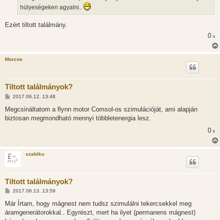
hülyeségeken agyalni..
Ezért tiltott találmány.
0
x
Morcos
Tiltott találmányok?
H
2017.06.12. 13:48
o
z
Megcsináltatom a flynn motor Comsol-os szimulációját, ami alapján
z
biztosan megmondható mennyi többletenergia lesz.
á
s
0
x
z
ó
l
á
szabiku
s
Tiltott találmányok?
H
2017.06.13. 13:59
o
z
Már Írtam, hogy mágnest nem tudsz szimulálni tekercsekkel meg
z
áramgenerátorokkal.. Egyrészt, mert ha ilyet (permanens mágnest)
á
s