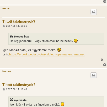
nyemi
Tiltott találmányok?
H
2017.06.14. 16:31
o
z
z
Morcos írta:
á
s
De rég jártál erre... Vagy titkon csak be-be nézel?
z
ó
l
Igen Már 43 oldal, ez figyelemre méltó.
á
Link:
https://en.wikipedia.org/wiki/Electropermanent_magnet
s
0
x
Morcos
Tiltott találmányok?
H
2017.06.14. 16:40
o
z
z
nyemi írta:
á
s
Igen Már 43 oldal, ez figyelemre méltó.
z