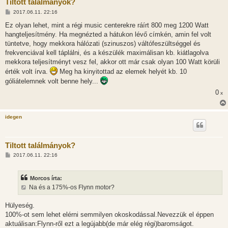
Tiltott találmányok?
H
2017.06.11. 22:16
o
z
Ez olyan lehet, mint a régi music centerekre ráírt 800 meg 1200 Watt
z
hangteljesítmény. Ha megnézted a hátukon lévő címkén, amin fel volt
á
s
tüntetve, hogy mekkora hálózati (szinuszos) váltófeszültséggel és
z
frekvenciával kell táplálni, és a készülék maximálisan kb. kiátlagolva
ó
l
mekkora teljesítményt vesz fel, akkor ott már csak olyan 100 Watt körüli
á
érték volt írva.
Meg ha kinyitottad az elemek helyét kb. 10
s
góliátelemnek volt benne hely...
0
x
idegen
Tiltott találmányok?
H
2017.06.11. 22:16
o
z
z
Morcos írta:
á
s
Na és a 175%-os Flynn motor?
z
ó
l
Hülyeség.
á
100%-ot sem lehet elérni semmilyen okoskodással.Nevezzük el éppen
s
aktuálisan:Flynn-ről ezt a legújabb(de már elég régi)baromságot.