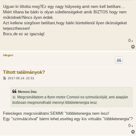
Ugyan ki tiltotta meg?Ez egy nagy hülyeség amit nem kell betiltani....
Miért tiltana be bárki is olyan sületlenségeket amik BIZTOS hogy nem
működnek!Nincs ilyen érdek.
Azt kellene sürgősen betiltani,hogy bárki büntetlenül ilyen ökörségeket
terjeszthessen!
Bocs,de ez az igazság!
0
x
idegen
Tiltott találmányok?
H
2017.06.14. 22:31
o
z
z
Morcos írta:
á
s
Megcsináltatom a flynn motor Comsol-os szimulációját, ami alapján
z
biztosan megmondható mennyi többletenergia lesz.
ó
l
á
Felesleges megcsináltatni:SEMMI "többletenergia nem lesz!
s
Egy "szimulációval" bármi lehet,esetleg egy kis virtuális "többletenergia"?
0
x