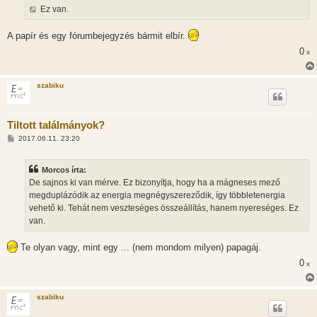
s
Ez van.
z
ó
l
A papír és egy fórumbejegyzés bármit elbír.
á
s
0
x
szabiku
Tiltott találmányok?
H
2017.06.11. 23:20
o
z
z
Morcos írta:
á
s
De sajnos ki van mérve. Ez bizonyítja, hogy ha a mágneses mező
z
megduplázódik az energia megnégyszereződik, így többletenergia
ó
l
vehető ki. Tehát nem veszteséges összeállítás, hanem nyereséges. Ez
á
van.
s
Te olyan vagy, mint egy ... (nem mondom milyen) papagáj.
0
x
szabiku