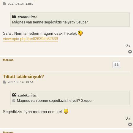
H
2017.06.14. 13:52
o
z
z
szabiku írta:
á
s
Mágnes van benne segédfázis helyett? Szuper.
z
ó
l
Szia . Nem ismétlem magam csak linkelek
á
viewtopic.php?p=82639#p82639
s
0
x
Morcos
Tiltott találmányok?
H
2017.06.14. 13:54
o
z
z
szabiku írta:
á
s
Mágnes van benne segédfázis helyett? Szuper.
z
ó
l
Segédfázis flynn motorba nem kell
á
s
0
x
Morcos