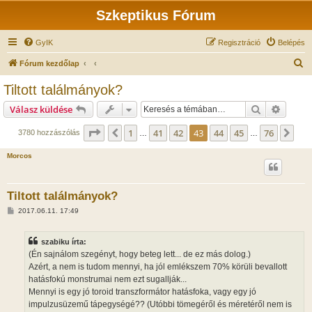
Szkeptikus Fórum
GyIK
Regisztráció
Belépés
K
Fórum kezdőlap
e
Tiltott találmányok?
r
Keresés
Részlet
Válasz küldése
e
s
Oldal:
43
/
76
1
41
42
43
44
45
76
Előző
Köv
3780 hozzászólás
…
…
é
Morcos
s
Tiltott találmányok?
H
2017.06.11. 17:49
o
z
z
szabiku írta:
á
s
(Én sajnálom szegényt, hogy beteg lett... de ez más dolog.)
z
Azért, a nem is tudom mennyi, ha jól emlékszem 70% körüli bevallott
ó
l
hatásfokú monstrumai nem ezt sugallják...
á
Mennyi is egy jó toroid transzformátor hatásfoka, vagy egy jó
s
impulzusüzemű tápegységé?? (Utóbbi tömegéről és méretéről nem is