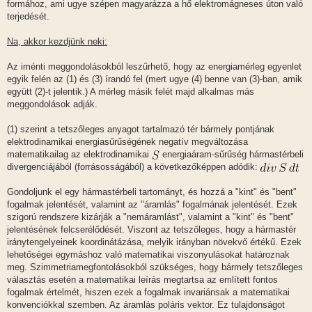
formához, ami ugye szépen magyarázza a hő elektromágneses úton való
terjedését.
Na, akkor kezdjünk neki:
Az iménti meggondolásokból leszűrhető, hogy az energiamérleg egyenlet
egyik felén az (1) és (3) írandó fel (mert ugye (4) benne van (3)-ban, amik
együtt (2)-t jelentik.) A mérleg másik felét majd alkalmas más
meggondolások adják.
(1) szerint a tetszőleges anyagot tartalmazó tér bármely pontjának
elektrodinamikai energiasűrűségének negatív megváltozása
matematikailag az elektrodinamikai
energiaáram-sűrűség hármastérbeli
divergenciájából (forrásosságából) a következőképpen adódik:
Gondoljunk el egy hármastérbeli tartományt, és hozzá a "kint" és "bent"
fogalmak jelentését, valamint az "áramlás" fogalmának jelentését. Ezek
szigorú rendszere kizárják a "nemáramlást", valamint a "kint" és "bent"
jelentésének felcserélődését. Viszont az tetszőleges, hogy a hármastér
iránytengelyeinek koordinátázása, melyik irányban növekvő értékű. Ezek
lehetőségei egymáshoz való matematikai viszonyulásokat határoznak
meg. Szimmetriamegfontolásokból szükséges, hogy bármely tetszőleges
választás esetén a matematikai leírás megtartsa az említett fontos
fogalmak értelmét, hiszen ezek a fogalmak invariánsak a matematikai
konvenciókkal szemben. Az áramlás poláris vektor. Ez tulajdonságot