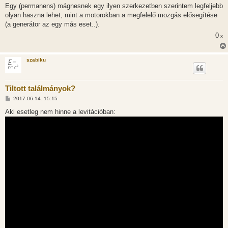
Egy (permanens) mágnesnek egy ilyen szerkezetben szerintem legfeljebb
olyan haszna lehet, mint a motorokban a megfelelő mozgás elősegítése
(a generátor az egy más eset..).
0
x
szabiku
Tiltott találmányok?
H
2017.06.14. 15:15
o
z
Aki esetleg nem hinne a levitációban:
z
á
s
z
ó
l
á
s