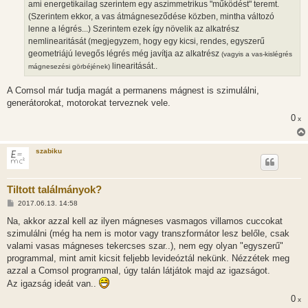
ami energetikailag szerintem egy aszimmetrikus "működést" teremt.
(Szerintem ekkor, a vas átmágneseződése közben, mintha változó
lenne a légrés...) Szerintem ezek így növelik az alkatrész
nemlinearitását (megjegyzem, hogy egy kicsi, rendes, egyszerű
geometriájú levegős légrés még javítja az alkatrész
(vagyis a vas-kislégrés
linearitását..
mágnesezési görbéjének)
A Comsol már tudja magát a permanens mágnest is szimulálni,
generátorokat, motorokat terveznek vele.
0
x
szabiku
Tiltott találmányok?
H
2017.06.13. 14:58
o
z
Na, akkor azzal kell az ilyen mágneses vasmagos villamos cuccokat
z
szimulálni (még ha nem is motor vagy transzformátor lesz belőle, csak
á
s
valami vasas mágneses tekercses szar..), nem egy olyan "egyszerű"
z
programmal, mint amit kicsit feljebb levideóztál nekünk. Nézzétek meg
ó
l
azzal a Comsol programmal, úgy talán látjátok majd az igazságot.
á
Az igazság ideát van..
s
0
x