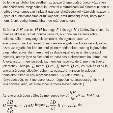
Jó lenne az utóbbi két esetben az abszolút energia(sűrűség) közvetlen
kifejeződésétől megszabadulni, ezáltal elektrodinamikai alkotásunkban a
rejtőző kvantumosság fizikáját gazdag lehetőségeivel közelebb hozzuk a
(speciális)relativitáselmélet fizikájához, amit (utóbbit) lehet, hogy még
nem látunk eddigi formánkban, de már benne van.
Ezért ha
-ben és
-ban egy
-t és egy
-t különválasztunk, és
mint az aktuális térbeli pontba kívülről, a közvetlen szomszédból
belepiszkáló mennyiségnek tekintünk, és egyúttal csak az
energiaváltozásokat tekintjük mindenféle egyéb megkötés nélkül, akkor
ezzel az egyébként körültekintő (ellentmondásokba esetleg legkevésbé,
vagy lehet egyáltalán nem vivő) szabadsággal olyan általánosságot
nyerünk, amely igen széleskörű és hasznos elektrodinamikai leírás lesz.
A leválasztott mennyiségek így némileg hasonló, de új mennyiségeket
jelentenek. Jelöljük
társát
-vel,
társát
-vel, és nyilván ezek is
energiasűrűség jellegűek ebben az egyszerű, minden felesleges
toldalékot elkerülő egységrendszerben. (A vákuumbeli
fénysebesség, mint inerciarendszer független határsebesség, és mint
viszonyítási alap, az elméletből természetesen adódik.)
Az energiasűrűség változás mérlegébe így
és
helyett
és