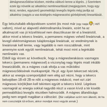
átmágneseződése közben, mintha változó lenne a légrés...) Szerintem
s
ezek így növelik az alkatrész nemlinearitását (megjegyzem, hogy egy
kicsi, rendes, egyszerű geometriájú levegős légrés még javítja az
alkatrész (vagyis a vas-kislégrés mágnesezési görbéjének) linearitását..
Egy letisztultabb elképzelésem szerint (és most már
ezt
(egy napja
)
vallom), mivel az alapvető elektrodinamika lineáris, ezért ha az
alkalmazott vas jó közelítéssel nem drasztikusan tér el a lineáristól,
akkor mivel a tekercs lineáris, a permanens mágnes vehető lineárisnak, a
levegő elektromágneses tulajdonságai lineárisak, ez eredménynek is
lineárisnak kell lennie, vagy legalább is nem rosszabbnak, mint
amennyire ezek együtt nemlineárisak, tehát most mint a leginkább
nemlineáris vas.
Ebből úgy érzem az következik, hogy a mágnesberakásos vasmagos
tekercs (permanens mágnessel) a viszonylag nagy légrés miatt inkább
linearizálódik, és a mágnes csak eltolja a vas működési
mágneseződésének munkapontját. Ha pl. egy ilyen tekercset nézünk,
akkor az energia szempontjából nem elég azt nézni, hogy a tekercs
belsejében 1B-ről 2B-re nőtt a mágneses indukció, mert ezt zárt
mágneses kör(ök)ben kell tekinteni együtt a tekercs körül. Légréses
vasmagnál az energia sokkal nagyobb részt a vason kívül a tér kisebb
permeabilitású levegős részében halmozódik. A mágnes állandósága
pedig nem engedi magában a változást. (
Bár valójában azért nem állandó, de ha
)
nem csesztetjük túl erősen, akkor mondjuk most vegyük annak.