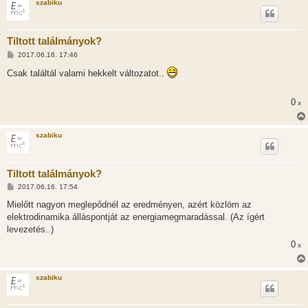
szabiku
s
Tiltott találmányok?
H
2017.06.16. 17:46
o
z
Csak találtál valami hekkelt változatot..
z
á
s
0
x
z
ó
l
á
szabiku
s
Tiltott találmányok?
H
2017.06.16. 17:54
o
z
Mielőtt nagyon meglepődnél az eredményen, azért közlöm az
z
elektrodinamika álláspontját az energiamegmaradással. (Az ígért
á
s
levezetés..)
z
0
ó
x
l
á
s
szabiku