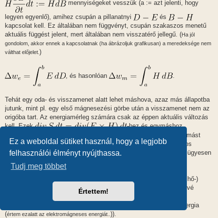
mennyiségeket vesszük (a := azt jelenti, hogy
legyen egyenlő), amihez csupán a pillanatnyi
és
kapcsolat kell. Ez általában nem függvényt, csupán szakaszos menetű
aktuális függést jelent, mert általában nem visszatérő jellegű. (
Ha jól
gondolom, akkor ennek a kapcsolatnak (ha ábrázoljuk grafikusan) a meredeksége nem
)
válthat előjelet.
, és hasonlóan
.
Tehát egy oda- és visszamenet alatt lehet máshova, azaz más állapotba
jutunk, mint pl. egy első mágnesezési görbe után a visszamenet nem az
origóba tart. Az energiamérleg számára csak az éppen aktuális változás
kell. Ezek
-hez és egymáshoz
viszonyuló együtthatóinak abszolút értéke a mérlegben 1, mivel mást
Ez a weboldal sütiket használ, hogy a legjobb
kizáróan láthatóan matematikailag ezek így együtt vannak azonos
mértékskálán. Tehát a mérleg fentebb említett másik felén a két ügyesen
felhasználói élményt nyújthassa.
megalkotott mennyiség fog szerepelni.
Tudj meg többet
Hátra van még a mechanikai (és egyúttal, amit magába foglal, a hő-)
energiává alakulás, és fordítottjának figyelembe vétele (ami a hővé
Értettem!
alakulás esetén egyszerűen nem valósul meg, legfeljebb a
hőkülönbségekből adódóan alakulhat vissza elektrodinamikai energia
(
)).
értem ezalatt az elektromágneses energiát..