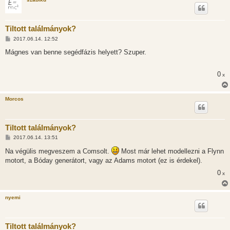
s
Tiltott találmányok?
H
2017.06.14. 12:52
o
z
Mágnes van benne segédfázis helyett? Szuper.
z
á
s
0
x
z
ó
l
á
Morcos
s
Tiltott találmányok?
H
2017.06.14. 13:51
o
z
Na végülis megveszem a Comsolt.
Most már lehet modellezni a Flynn
z
motort, a Bóday generátort, vagy az Adams motort (ez is érdekel).
á
s
0
x
z
ó
l
á
nyemi
s
Tiltott találmányok?