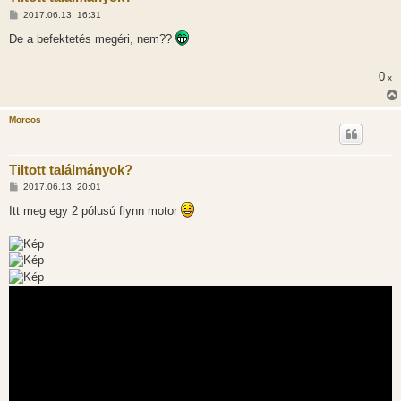
H
2017.06.13. 16:31
o
z
De a befektetés megéri, nem??
z
á
s
0
x
z
ó
l
á
Morcos
s
Tiltott találmányok?
H
2017.06.13. 20:01
o
z
Itt meg egy 2 pólusú flynn motor
z
á
s
z
ó
l
á
s