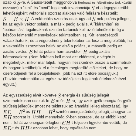
szab ki
-re. A Gauss-tételt meggondolva (
térfogati és felületi integrálok közötti
) a "kint" és "bent" fogalmak invarianciája
-et a legegyszerűbb
kapcsolat
lehetőségként vektoriális szorzat alakban való felírásra késztetik:
. A vektoriális szorzás csak úgy ad
-nek poláris jelleget,
ha az egyik vektor poláris, a másik pedig axiális. A "kiáramlás" és
"beáramlás" fogalmaknak szintén tartaniuk kell az értelmüket (még a
később felmerülő mennyiségek tekintetében is). Két lehetőségből
választhatunk, és a végeredmény tekintetében az lesz a megfelelőbb, ha
a vektoriális szorzatban balról az első a poláris, a második pedig az
axiális vektor.
tehát poláris hármasvektor,
pedig axiális
hármasvektor. (Nem feltétlen kell most ezt eldönteni, a végén is
megtehetjük, mikor már látjuk, hogyan illeszkednek össze a szimmetriák,
és hogyan kerülhetjük el a felesleges megfordító előjeleket, de hogy ne
cserélődjenek fel a betűjelölések, jobb ha ezt itt előre bocsájtjuk.)
(Tisztán matematika az egész az idézőjeles fogalmak értelmezésével
együtt.)
Az egyszerűség elvét követve
energia és sűrűség jellegét
szimmetrikusan osszuk le
-re és
-ra, így azok gyök energia és gyök
sűrűség jellegűek (most ne tekintsük az áramlási jelleg elosztását). Így
és
szintén energiasűrűség jellegű, ahogyan az
szorzat is. Utóbbi mennyiség
-ben szerepel, de az előbbi kettő
nem. Tehát az energiamérlegben
-t teljesen figyelembe vettük, de
-t és
-t azonban lehet, hogy egyáltalán nem.