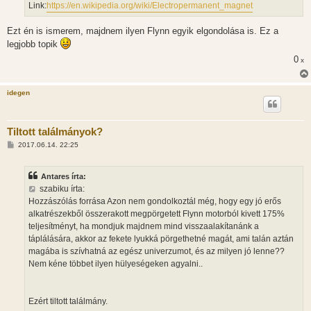
Link:
https://en.wikipedia.org/wiki/Electropermanent_magnet
ó
l
á
Ezt én is ismerem, majdnem ilyen Flynn egyik elgondolása is. Ez a
s
legjobb topik
0
x
idegen
Tiltott találmányok?
H
2017.06.14. 22:25
o
z
z
Antares írta:
á
s
szabiku írta:
z
Hozzászólás forrása Azon nem gondolkoztál még, hogy egy jó erős
ó
l
alkatrészekből összerakott megpörgetett Flynn motorból kivett 175%
á
teljesítményt, ha mondjuk majdnem mind visszaalakítanánk a
s
táplálására, akkor az fekete lyukká pörgethetné magát, ami talán aztán
magába is szívhatná az egész univerzumot, és az milyen jó lenne??
Nem kéne többet ilyen hülyeségeken agyalni..
Ezért tiltott találmány.