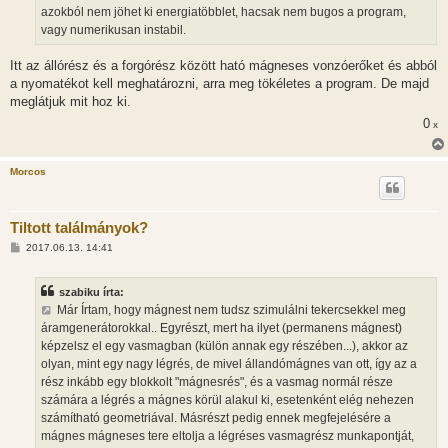
z
azokból nem jöhet ki energiatöbblet, hacsak nem bugos a program,
ó
l
vagy numerikusan instabil.
á
s
Itt az állórész és a forgórész között ható mágneses vonzóerőket és abból
a nyomatékot kell meghatározni, arra meg tökéletes a program. De majd
meglátjuk mit hoz ki.
0
x
Morcos
Tiltott találmányok?
H
2017.06.13. 14:41
o
z
z
szabiku írta:
á
s
Már Írtam, hogy mágnest nem tudsz szimulálni tekercsekkel meg
z
áramgenerátorokkal.. Egyrészt, mert ha ilyet (permanens mágnest)
ó
l
képzelsz el egy vasmagban (külön annak egy részében...), akkor az
á
olyan, mint egy nagy légrés, de mivel állandómágnes van ott, így az a
s
rész inkább egy blokkolt "mágnesrés", és a vasmag normál része
számára a légrés a mágnes körül alakul ki, esetenként elég nehezen
számítható geometriával. Másrészt pedig ennek megfejelésére a
mágnes mágneses tere eltolja a légréses vasmagrész munkapontját,