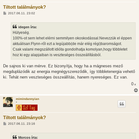
Tiltott találmányok?
H
2017.06.11. 23:02
o
z
z
idegen írta:
á
s
Hülyeség.
z
100%-ot sem lehet elérni semmilyen okoskodással.Nevezzük el éppen
ó
l
aktuálisan:Flynn-ről ezt a legújabb(de már elég régi)baromságot.
á
Csak valami megszállott idióta gondolhatja komolyan,hogy többletet
s
hoz ki egy alapjaiban is veszteséges összeállításból.
De sajnos ki van mérve. Ez bizonyítja, hogy ha a mágneses mező
megduplázódik az energia megnégyszereződik, így többletenergia vehető
ki. Tehát nem veszteséges összeállítás, hanem nyereséges. Ez van.
0
x
mimindannyian
*
Tiltott találmányok?
H
2017.06.11. 23:16
o
z
z
Morcos írta:
á