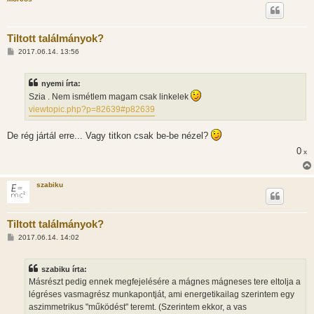
Tiltott találmányok?
H
2017.06.14. 13:56
o
z
z
nyemi írta:
á
s
Szia . Nem ismétlem magam csak linkelek
z
viewtopic.php?p=82639#p82639
ó
l
á
De rég jártál erre... Vagy titkon csak be-be nézel?
s
0
x
szabiku
Tiltott találmányok?
H
2017.06.14. 14:02
o
z
z
szabiku írta:
á
s
Másrészt pedig ennek megfejelésére a mágnes mágneses tere eltolja a
z
légréses vasmagrész munkapontját, ami energetikailag szerintem egy
ó
l
aszimmetrikus "működést" teremt. (Szerintem ekkor, a vas
á