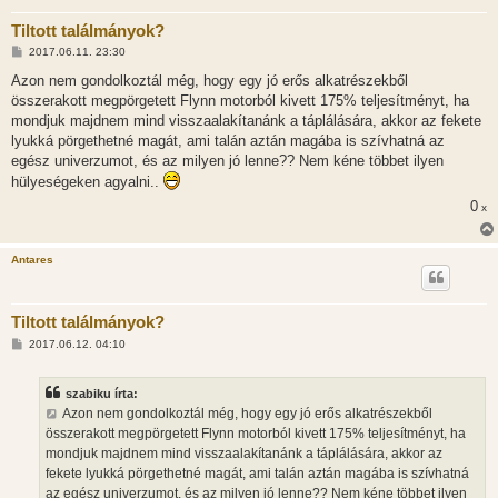
Tiltott találmányok?
H
2017.06.11. 23:30
o
z
Azon nem gondolkoztál még, hogy egy jó erős alkatrészekből
z
összerakott megpörgetett Flynn motorból kivett 175% teljesítményt, ha
á
s
mondjuk majdnem mind visszaalakítanánk a táplálására, akkor az fekete
z
lyukká pörgethetné magát, ami talán aztán magába is szívhatná az
ó
l
egész univerzumot, és az milyen jó lenne?? Nem kéne többet ilyen
á
hülyeségeken agyalni..
s
0
x
Antares
Tiltott találmányok?
H
2017.06.12. 04:10
o
z
z
szabiku írta:
á
s
Azon nem gondolkoztál még, hogy egy jó erős alkatrészekből
z
összerakott megpörgetett Flynn motorból kivett 175% teljesítményt, ha
ó
l
mondjuk majdnem mind visszaalakítanánk a táplálására, akkor az
á
fekete lyukká pörgethetné magát, ami talán aztán magába is szívhatná
s
az egész univerzumot, és az milyen jó lenne?? Nem kéne többet ilyen