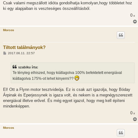
Csak valami megszállott idióta gondolhatja komolyan,hogy többletet hoz
ki egy alapjaiban is veszteséges összeállításból.
0
x
Morcos
Tiltott találmányok?
H
2017.06.11. 22:57
o
z
z
szabiku írta:
á
s
Te tényleg elhiszed, hogy kiátlagolva 100% befektetett energiával
z
kiátlagolva 175%-ot lehet kinyerni??
ó
l
á
El! Ott a Flynn motor tesztvideója. Ez is csak azt igazolja, hogy Bóday
s
Árpinak és Eperjessynek is igaza volt, és nekem is a megnégyszerezett
energiával illetve erővel. És még egyet igazol, hogy meg kell építeni
mindenképpen.
0
x
Morcos