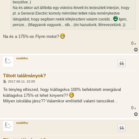
beszélve..)
Na és akkor azt állította egy videóra felvett és terjesztett interjún, hogy
pl. a General Electric komoly mérnökei tettek nála reménykedve
látogatást, hogy segítsen nekik kifejleszteni valami csodát...
Igen,
persze... (Magyarok vagyunk... stb... (és hazudunk, félrevezetünk..))
Na és a 175%-os Flynn motor?
0
x
szabiku
Tiltott találmányok?
H
2017.06.11. 22:05
o
z
Te tényleg elhiszed, hogy kiátlagolva 100% befektetett energiával
z
kiátlagolva 175%-ot lehet kinyerni??
á
s
Milyen iskolába jársz?? Valamikor említettél valami tanszéket...
z
ó
0
x
l
á
s
szabiku