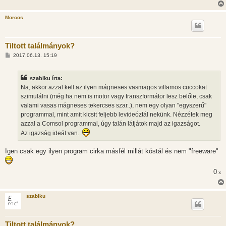
Morcos
Tiltott találmányok?
H
2017.06.13. 15:19
o
z
z
szabiku írta:
á
s
Na, akkor azzal kell az ilyen mágneses vasmagos villamos cuccokat
z
szimulálni (még ha nem is motor vagy transzformátor lesz belőle, csak
ó
l
valami vasas mágneses tekercses szar..), nem egy olyan "egyszerű"
á
programmal, mint amit kicsit feljebb levideóztál nekünk. Nézzétek meg
s
azzal a Comsol programmal, úgy talán látjátok majd az igazságot.
Az igazság ideát van..
Igen csak egy ilyen program cirka másfél millát kóstál és nem "freeware"
0
x
szabiku
Tiltott találmányok?