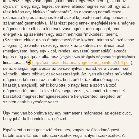
képzelsz el egy vasmagban (külön annak egy részében...), akkor az
z
olyan, mint egy nagy légrés, de mivel állandómágnes van ott, így az a
ó
l
rész inkább egy blokkolt "mágnesrés", és a vasmag normál része
á
számára a légrés a mágnes körül alakul ki, esetenként elég nehezen
s
számítható geometriával. Másrészt pedig ennek megfejelésére a mágnes
mágneses tere eltolja a légréses vasmagrész munkapontját, ami
energetikailag szerintem egy aszimmetrikus "működést" teremt.
(Szerintem ekkor, a vas átmágneseződése közben, mintha változó lenne
a légrés...) Szerintem ezek így növelik az alkatrész nemlinearitását
(megjegyzem, hogy egy kicsi, rendes, egyszerű geometriájú levegős
légrés még javítja az alkatrész
(vagyis a vas-kislégrés mágnesezési görbéjének)
linearitását..
http://centroszet.hu/tananyag/elektro_bovitett2/1.4.pdf
),
de az energiamegmaradás az persze nyilván marad, és a vákuum sem
változik.. nincs többlet, csak veszteségek. Az ilyen alkatrész működési
mágneses köre nem az alkatrészben záródik (az állandómágnes
kitaszítja magából), tehát körülötte jó nagy lesz a szórt változó
mágneses tér, ami itt eleve hülyeségre vezet, valamint a tekerccsel
basztatott mágnest lemágneseződésre kényszeríted, öregíted, ami
szintén csak hülyeségre vezet.
Úgy meg van bolondítva így egy permanens mágnessel az egész cucc,
hogy jól át kell gondolni az egészet.
Egyébként a nem gerjesztőtekercses, vagyis az állandómágnest
tartalmazó villamos motorszerkezetek végül is ilyen szerkezetek. A