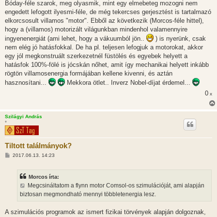
Bóday-féle szarok, meg olyasmik, mint egy elmebeteg mozogni nem
engedett lefogott ilyesmi-féle, de még tekercses gerjesztést is tartalmazó
elkorcsosult villamos "motor". Ebből az következik (Morcos-féle hittel),
hogy a (villamos) motorizált világunkban mindenhol valamennyire
ingyenenergiát (ami lehet, hogy a vákuumból jön..
) is nyerünk, csak
nem elég jó hatásfokkal. De ha pl. teljesen lefogjuk a motorokat, akkor
egy jól megkonstruált szerkezetnél füstölés és egyebek helyett a
hatásfok 100%-fölé is jócskán nőhet, amit így mechanikai helyett inkább
rögtön villamosenergia formájában kellene kivenni, és aztán
hasznosítani...
Mekkora ötlet.. Inverz Nobel-díjat érdemel...
0
x
Szilágyi András
*
Tiltott találmányok?
H
2017.06.13. 14:23
o
z
z
Morcos írta:
á
s
Megcsináltatom a flynn motor Comsol-os szimulációját, ami alapján
z
biztosan megmondható mennyi többletenergia lesz.
ó
l
á
A szimulációs programok az ismert fizikai törvények alapján dolgoznak,
s