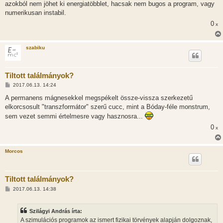
azokból nem jöhet ki energiatöbblet, hacsak nem bugos a program, vagy
numerikusan instabil.
0
x
szabiku
Tiltott találmányok?
H
2017.06.13. 14:24
o
z
A permanens mágnesekkel megspékelt össze-vissza szerkezetű
z
elkorcsosult "transzformátor" szerű cucc, mint a Bóday-féle monstrum,
á
s
sem vezet semmi értelmesre vagy hasznosra...
z
ó
0
x
l
á
s
Morcos
Tiltott találmányok?
H
2017.06.13. 14:38
o
z
z
Szilágyi András írta:
á
s
A szimulációs programok az ismert fizikai törvények alapján dolgoznak,