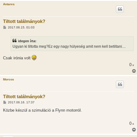
Antares
Tiltott találmányok?
H
2017.06.15. 01:03
o
z
z
idegen írta:
á
s
Ugyan ki tiltotta meg?Ez egy nagy hülyeség amit nem kell betiltani....
z
ó
l
Csak irónia volt
á
s
0
x
Morcos
Tiltott találmányok?
H
2017.06.16. 17:37
o
z
Közbe készül a szimuláció a Flynn motorról.
z
á
s
0
x
z
ó
l
á