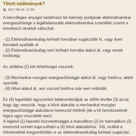
Tiltott találmányok?
H
2017.06.16. 17:56
o
z
A tetszőleges anyagot tartalmazó tér bármely pontjának elektrodinamikai
z
energiasűrűsége a legáltalánosabb elektrodinamikai szemlélet szerint a
á
s
következő okokból változhat:
z
ó
l
- (1) Elektrodinamikailag leírható formában sugárzódik ki, vagy ilyen
á
formából nyelődik el.
s
- (2) Elektrodinamikailag nem leírható formába alakul át, vagy ennek
fordítottja.
Az utóbbira (2) két lehetőséget veszünk:
- (3) Mechanikai mozgási energiasűrűséggé alakul át, vagy fordítva, abból
nyerődik.
- (4) Hővé alakul át, ami viszont fordítva már nem működik.
Ez (4) legutóbbit egyszerűen belekombináljuk az előtte lévőbe (3) azzal,
hogy úgy vesszük, hogy a hővé alakulás a mechanikai mozgási
energiasűrűséggé alakuláson keresztül történik (de a hő természeténél
fogva ugye visszafelé nem).
A legelső (1) hasonló közvetettséggel a másodikon (2) és harmadikon (3)
keresztül szintén kapcsolható a (4) hővé alakuláshoz. Sőt, ezáltal a
hőmérsékleti kiegyenlítődés is az elektrodinamikailag leírható sugárzási