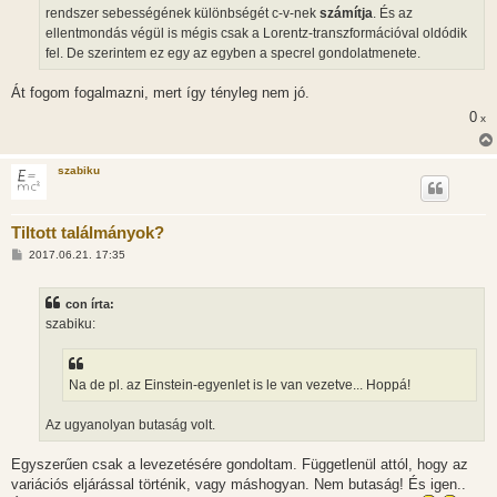
rendszer sebességének különbségét c-v-nek
számítja
. És az
ellentmondás végül is mégis csak a Lorentz-transzformációval oldódik
fel. De szerintem ez egy az egyben a specrel gondolatmenete.
Át fogom fogalmazni, mert így tényleg nem jó.
0
x
szabiku
Tiltott találmányok?
H
2017.06.21. 17:35
o
z
z
con írta:
á
s
szabiku:
z
ó
l
á
Na de pl. az Einstein-egyenlet is le van vezetve... Hoppá!
s
Az ugyanolyan butaság volt.
Egyszerűen csak a levezetésére gondoltam. Függetlenül attól, hogy az
variációs eljárással történik, vagy máshogyan. Nem butaság! És igen..