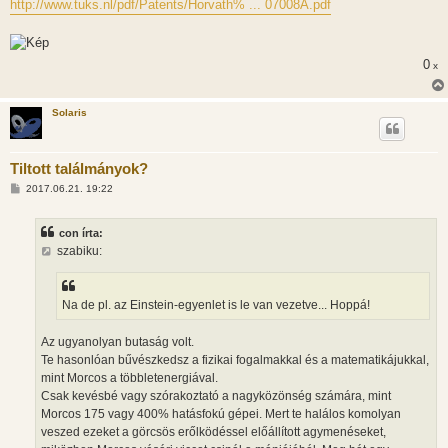
http://www.tuks.nl/pdf/Patents/Horvath% ... 07008A.pdf
ó
l
á
s
0
x
Solaris
Tiltott találmányok?
H
2017.06.21. 19:22
o
z
z
con írta:
á
s
szabiku:
z
ó
l
á
Na de pl. az Einstein-egyenlet is le van vezetve... Hoppá!
s
Az ugyanolyan butaság volt.
Te hasonlóan bűvészkedsz a fizikai fogalmakkal és a matematikájukkal,
mint Morcos a többletenergiával.
Csak kevésbé vagy szórakoztató a nagyközönség számára, mint
Morcos 175 vagy 400% hatásfokú gépei. Mert te halálos komolyan
veszed ezeket a görcsös erőlködéssel előállított agymenéseket,