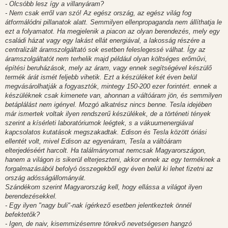
- Olcsóbb lesz így a villanyáram?
- Nem csak erről van szó! Az egész ország, az egész világ fog
átformálódni pillanatok alatt. Semmilyen ellenpropaganda nem állíthatja le
ezt a folyamatot. Ha megjelenik a piacon az olyan berendezés, mely egy
családi házat vagy egy lakást ellát energiával, a lakosság részére a
centralizált áramszolgáltató sok esetben feleslegessé válhat. Így az
áramszolgáltatót nem terhelik majd például olyan költséges erőművi,
építési beruházások, mely az áram, vagy ennek segítségével készülő
termék árát ismét feljebb vihetik. Ezt a készüléket két éven belül
megvásárolhatják a fogyasztók, mintegy 150-200 ezer forintért. ennek a
készüléknek csak kimenete van, ahonnan a váltóáram jön, és semmilyen
betáplálást nem igényel. Mozgó alkatrész nincs benne. Tesla idejében
már ismertek voltak ilyen rendszerű készülékek, de a történeti tények
szerint a kísérleti laboratóriumok leégtek, s a vákuumenergiával
kapcsolatos kutatások megszakadtak. Edison és Tesla között óriási
ellentét volt, mivel Edison az egyenáram, Tesla a váltóáram
elterjedéséért harcolt. Ha találmányomat nemcsak Magyarországon,
hanem a világon is sikerül elterjeszteni, akkor ennek az egy terméknek a
forgalmazásából befolyó összegekből egy éven belül ki lehet fizetni az
ország adósságállományát.
Szándékom szerint Magyarország kell, hogy ellássa a világot ilyen
berendezésekkel.
- Egy ilyen "nagy buli"-nak ígérkező esetben jelentkeztek önnél
befektetők?
- Igen, de naiv, kisemmizésemre törekvő nevetségesen hangzó