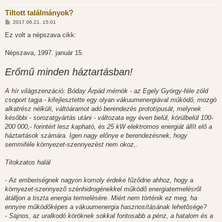
Tiltott találmányok?
H
2017.06.21. 15:01
o
z
Ez volt a népszava cikk:
z
á
s
Népszava, 1997. január 15.
z
ó
Erőmű minden háztartásban!
l
á
s
A hír világszenzáció: Bóday Árpád mérnök - az Egely György-féle zöld
csoport tagja - kifejlesztette egy olyan vákuumenergiával működő, mozgó
alkatrész nélküli, váltóáramot adó berendezés prototípusát, melynek
későbbi - sorozatgyártás utáni - változata egy éven belül, körülbelül 100-
200 000,- forintért lesz kapható, és 25 kW elektromos energiát állít elő a
háztartások számára. Igen nagy előnye e berendezésnek, hogy
semmiféle környezet-szennyezést nem okoz..
Titokzatos halál
- Az emberiségnek nagyon komoly érdeke fűződne ahhoz, hogy a
környezet-szennyező szénhidrogénekkel működő energiatermelésről
átálljon a tiszta energia termelésére. Miért nem történik ez meg, ha
ennyire működőképes a vákuumenergia hasznosításának lehetősége?
- Sajnos, az uralkodó köröknek sokkal fontosabb a pénz, a hatalom és a