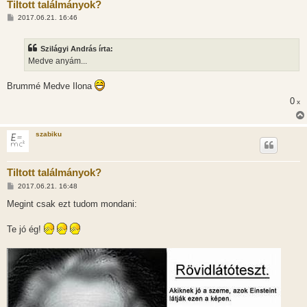
Tiltott találmányok?
H
2017.06.21. 16:46
o
z
z
Szilágyi András írta:
á
s
Medve anyám...
z
ó
l
Brummé Medve Ilona
á
s
0
x
szabiku
Tiltott találmányok?
H
2017.06.21. 16:48
o
z
Megint csak ezt tudom mondani:
z
á
s
Te jó ég!
z
ó
l
á
s