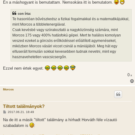
Én a máshogyant is bemutattam. Nemsokára itt is bemutatom.
con írta:
Te hasonlóan bűvészkedsz a fizikai fogalmakkal és a matematikájukkal,
mint Morcos a többletenergiával.
Csak kevésbé vagy szórakoztató a nagyközönség számára, mint
Morcos 175 vagy 400% hatásfokú gépei. Mert te halálos komolyan
veszed ezeket a görcsös erőlködéssel előállított agymenéseket,
miközben Morcos vásári viccet csinál a mániájából. Meg hát egy
elfuserált formulán sokkal kevesebben tudnak nevetni, mint egy
hasznavehetetlen vascsicsergőn.
Ezzel nem értek egyet.
0
x
Morcos
Tiltott találmányok?
H
2017.06.21. 18:49
o
z
Na de itt a másik "tiltott" találmány a hírhadt Horváth féle vízautó
z
szabadalom is
:
á
s
z