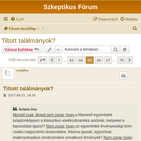
Szkeptikus Fórum
GyIK
Regisztráció
Belépés
K
Fórum kezdőlap
e
Tiltott találmányok?
r
Keresés
Részlet
Válasz küldése
e
s
Oldal:
45
/
76
1
43
44
45
46
47
76
Előző
Köv
3780 hozzászólás
…
…
é
szabiku
s
Tiltott találmányok?
H
2017.06.21. 14:24
o
z
z
Solaris írta:
á
s
Mondd csak, téged nem zavar, hogy
a Maxwell egyenletek
z
tulajdonképpen a klasszikus elektrodinamika axiómái, melyeket a
ó
l
tapasztalat igazol?
Nem zavar, hogy
az egyenletek érvényességi köre
á
csakis nagyszámú részecskére, fotonra igazak, egyszóval
s
makroszkopikus rendszerekre vonatkozó törvények?
Nem zavar, hogy