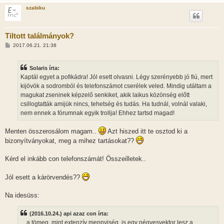
szabiku
Tiltott találmányok?
H
2017.06.21. 21:38
o
z
z
Solaris írta:
á
s
Kaptál egyet a pofikádra! Jól esett olvasni. Légy szerényebb jó fiú, mert
z
kijövök a sodromból és telefonszámot cserélek veled. Mindig utáltam a
ó
l
magukat zseninek képzelő senkiket, akik laikus közönség előtt
á
csillogtatták amijük nincs, tehetség és tudás. Ha tudnál, volnál valaki,
s
nem ennek a fórumnak egyik trollja! Ehhez tartsd magad!
Menten összerosálom magam..
Azt hiszed itt te osztod ki a
bizonyítványokat, meg a mihez tartásokat??
Kérd el inkább con telefonszámát! Összeilletek..
Jól esett a kárörvendés??
Na idesüss:
(2016.10.24.) api azaz con írta:
... a tömeg, mint extenzív mennyiség, is egy négyesvektor lesz a