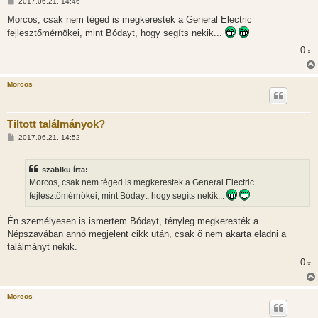
H
2017.06.21. 14:46
o
z
Morcos, csak nem téged is megkerestek a General Electric
z
fejlesztőmérnökei, mint Bódayt, hogy segíts nekik...
á
s
0
x
z
ó
l
á
Morcos
s
Tiltott találmányok?
H
2017.06.21. 14:52
o
z
z
szabiku írta:
á
s
Morcos, csak nem téged is megkerestek a General Electric
z
fejlesztőmérnökei, mint Bódayt, hogy segíts nekik...
ó
l
á
Én személyesen is ismertem Bódayt, tényleg megkeresték a
s
Népszavában annó megjelent cikk után, csak ő nem akarta eladni a
találmányt nekik.
0
x
Morcos