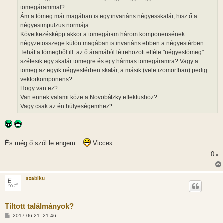
tömegárammal?
Ám a tömeg már magában is egy invariáns négyesskalár, hisz ő a
négyesimpulzus normája.
Következésképp akkor a tömegáram három komponensének
négyzetösszege külön magában is invariáns ebben a négyestérben.
Tehát a tömegből ill. az ő áramából létrehozott efféle "négyestömeg"
szétesik egy skalár tömegre és egy hármas tömegáramra? Vagy a
tömeg az egyik négyestérben skalár, a másik (vele izomorfban) pedig
vektorkomponens?
Hogy van ez?
Van ennek valami köze a Novobátzky effektushoz?
Vagy csak az én hülyeségemhez?
És még ő szól le engem...
Vicces.
0
x
szabiku
Tiltott találmányok?
H
2017.06.21. 21:46
o