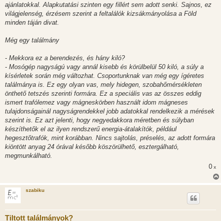
ajánlatokkal. Alapkutatási szinten egy fillért sem adott senki. Sajnos, ez
világjelenség, érzésem szerint a feltalálók kizsákmányolása a Föld
minden táján divat.
Még egy találmány
- Mekkora ez a berendezés, és hány kiló?
- Mosógép nagyságú vagy annál kisebb és körülbelül 50 kiló, a súly a
kísérletek során még változhat. Csoportunknak van még egy ígéretes
találmánya is. Ez egy olyan vas, mely hidegen, szobahőmérsékleten
önthető tetszés szerinti formára. Ez a speciális vas az összes eddig
ismert trafólemez vagy mágneskörben használt idom mágneses
tulajdonságainál nagyságrendekkel jobb adatokkal rendelkezik a mérések
szerint is. Ez azt jelenti, hogy negyedakkora méretben és súlyban
készíthetők el az ilyen rendszerű energia-átalakítók, például
hegesztőtrafók, mint korábban. Nincs sajtolás, préselés, az adott formára
kiöntött anyag 24 órával később köszörülhető, esztergálható,
megmunkálható.
0
x
szabiku
Tiltott találmányok?