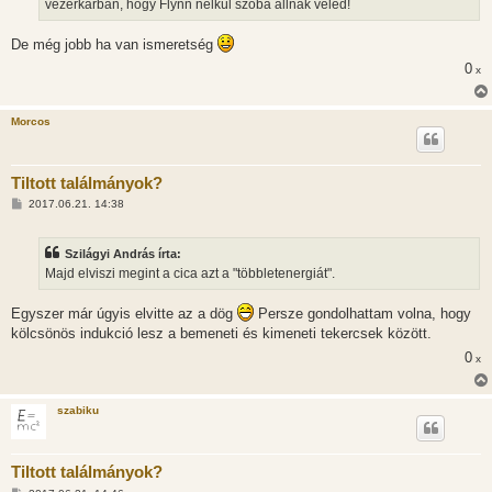
vezérkarban, hogy Flynn nélkül szóba állnak veled!
ó
l
á
De még jobb ha van ismeretség
s
0
x
Morcos
Tiltott találmányok?
H
2017.06.21. 14:38
o
z
z
Szilágyi András írta:
á
s
Majd elviszi megint a cica azt a "többletenergiát".
z
ó
l
Egyszer már úgyis elvitte az a dög
Persze gondolhattam volna, hogy
á
kölcsönös indukció lesz a bemeneti és kimeneti tekercsek között.
s
0
x
szabiku
Tiltott találmányok?