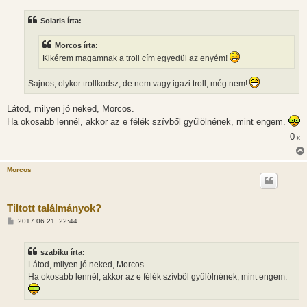
z
z
Solaris írta:
á
s
z
Morcos írta:
ó
l
Kikérem magamnak a troll cím egyedül az enyém!
á
s
Sajnos, olykor trollkodsz, de nem vagy igazi troll, még nem!
Látod, milyen jó neked, Morcos.
Ha okosabb lennél, akkor az e félék szívből gyűlölnének, mint engem.
0
x
Morcos
Tiltott találmányok?
H
2017.06.21. 22:44
o
z
z
szabiku írta:
á
s
Látod, milyen jó neked, Morcos.
z
Ha okosabb lennél, akkor az e félék szívből gyűlölnének, mint engem.
ó
l
á
s