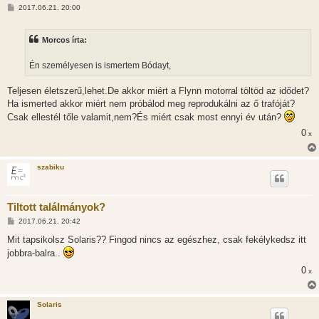
H
2017.06.21. 20:00
o
z
z
Morcos írta:
á
s
z
Én személyesen is ismertem Bódayt,
ó
l
á
Teljesen életszerű,lehet.De akkor miért a Flynn motorral töltöd az idődet?
s
Ha ismerted akkor miért nem próbálod meg reprodukálni az ő trafóját?
Csak ellestél tőle valamit,nem?És miért csak most ennyi év után?
0
x
szabiku
Tiltott találmányok?
H
2017.06.21. 20:42
o
z
Mit tapsikolsz Solaris?? Fingod nincs az egészhez, csak fekélykedsz itt
z
jobbra-balra..
á
s
0
x
z
ó
l
á
Solaris
s