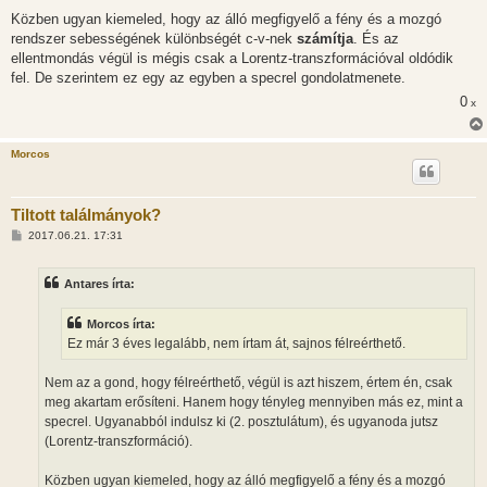
Közben ugyan kiemeled, hogy az álló megfigyelő a fény és a mozgó
rendszer sebességének különbségét c-v-nek
számítja
. És az
ellentmondás végül is mégis csak a Lorentz-transzformációval oldódik
fel. De szerintem ez egy az egyben a specrel gondolatmenete.
0
x
Morcos
Tiltott találmányok?
H
2017.06.21. 17:31
o
z
z
Antares írta:
á
s
z
Morcos írta:
ó
l
Ez már 3 éves legalább, nem írtam át, sajnos félreérthető.
á
s
Nem az a gond, hogy félreérthető, végül is azt hiszem, értem én, csak
meg akartam erősíteni. Hanem hogy tényleg mennyiben más ez, mint a
specrel. Ugyanabból indulsz ki (2. posztulátum), és ugyanoda jutsz
(Lorentz-transzformáció).
Közben ugyan kiemeled, hogy az álló megfigyelő a fény és a mozgó