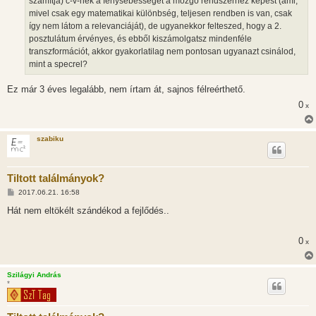
számítja) c-v-nek a fénysebességet a mozgó rendszerhez képest (ami,
mivel csak egy matematikai különbség, teljesen rendben is van, csak
így nem látom a relevanciáját), de ugyanekkor felteszed, hogy a 2.
posztulátum érvényes, és ebből kiszámolgatsz mindenféle
transzformációt, akkor gyakorlatilag nem pontosan ugyanazt csinálod,
mint a specrel?
Ez már 3 éves legalább, nem írtam át, sajnos félreérthető.
0
x
szabiku
Tiltott találmányok?
H
2017.06.21. 16:58
o
z
Hát nem eltökélt szándékod a fejlődés..
z
á
s
0
x
z
ó
l
á
Szilágyi András
s
*