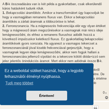
o
z
A
B
-k összeadására van is két példa a gyakorlatban, csak elkerülendő
z
káros hatásként tudunk róluk.
á
s
1.
Bekapcsolási áramlökés
. Amikor a transzformátort úgy kapcsoljuk be
z
hogy a vasmagjában remanens fluxus van. Ekkor a bekapcsolási
ó
l
áramlökés a zárlati áramnak a többszöröse is lehet.
á
2.
Ferrorezonancia
. Ha a mágnesezés frekvenciája elér egy olyan értéket
s
hogy a mágnesező áram megszűnésekor a vasmagnak már nincs ideje
lemágneseződni, és ehhez a remanens fluxushoz adódik hozzá a
következő impulzuskor keletkező fluxus. Ez gyakorlatilag bekapcsolási
áramlökések gyors sorozata. Ha ugyanezt a vasmagos tekercset a
ferrorezonanciánál jóval kisebb frekvenciával gerjesztjük, hogy a
vasmagnak legyen ideje lemágneseződni, akkor nem fogjuk hallani a
ferrorezonanciára jellemző sípolást és a tekercsre kötött dióda+izzó sem
jelez jelentős önindukciós áramot. Mert ekkor nem adódnak össze
B
-k.
Valószínű kapacitív párja is van a ferrorezonanciának, például az
impulzus üzemű vízbontáskor. Ekkor
B
helyett
E
elektromos terekről
Ez a weboldal sütiket használ, hogy a legjobb
beszélünk és bekapcsolási feszültséglökés sorozatok jöhetnek létre. De
felhasználói élményt nyújthassa.
az utóbbinak csak érdekességképpen van jelentősége, hisz nincs értelme
vizet bontani és felrobbantani egy társasházat, ha a legmodernebb
Tudj meg többet
energia elektromos.
0
x
Értettem!
con