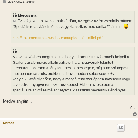
H
2017.06.21. 16:40
o
z
z
Morcos írta:
á
s
Ezt kifejezetten szabikunak küldöm, az egész az én zseniális művem
z
"Speciális relativiáselmélet avagy klasszikus mechanika?" címmel
ó
l
á
http://dokumentumok.weebly.com/uploads/ ... alilei.pdf
s
A következőkben megmutatjuk, hogy a Lorentz-traszformáció helyett a
Galilei-traszformáció alkalmazható, ha a nyugvónak tekintett
inerciarendszerben a fény terjedési sebessége c, míg a hozzá képest
mozgó inerciarendszerekben a fény terjedési sebessége c+v
vagy c-v , attól függően, hogy a mozgó rendszer éppen közeledik vagy
távolodik a nyugvó rendszerhez képest. Ebben az esetben a
speciális relativitáselmélet helyett a klasszikus mechanika érvényes.
Medve anyám...
0
x
Morcos