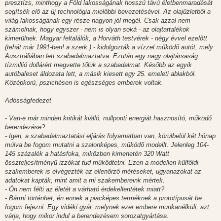
presztízs, minthogy a Föld lakosságának hosszú távú életbenmaradását
segítsék elő az új technológia mielőbbi bevezetésével. Az olajüzletből a
világ lakosságának egy része nagyon jól megél. Csak azzal nem
számolnak, hogy egyszer - nem is olyan soká - az olajtartalékok
kimerülnek. Magyar feltalálók, a Horváth testvérek - négy évvel ezelőtt
(tehát már 1991-ben! a szerk.) - kidolgozták a vízzel működő autót, mely
Ausztráliában lett szabadalmaztatva. Ezután egy nagy olajtársaság
tízmillió dollárért megvette tőlük a szabadalmat. Később az egyik
autóbaleset áldozata lett, a másik kiesett egy 25. emeleti ablakból.
Középkorú, pszichésen is egészséges emberek voltak.
Adósságfedezet
- Van-e már minden kritikát kiálló, nullponti energiát hasznosító, működő
berendezése?
- Igen, a szabadalmaztatási eljárás folyamatban van, körülbelül két hónap
múlva be fogom mutatni a szalonképes, működő modellt. Jelenleg 104-
145 százalék a hatásfoka, miközben kimenetén 320 Watt
összteljesítményű izzókat tud működtetni. Ezen a modellen külföldi
szakemberek is elvégezték az ellenőrző méréseket, ugyanazokat az
adatokat kapták, mint amit a mi szakembereink mértek.
- Ön nem félti az életét a várható érdekellentétek miatt?
- Bármi történhet, én ennek a piacképes terméknek a prototípusát be
fogom fejezni. Egy vidéki gyár, melynek ezer embere munkanélküli, azt
várja, hogy mikor indul a berendezésem sorozatgyártása.