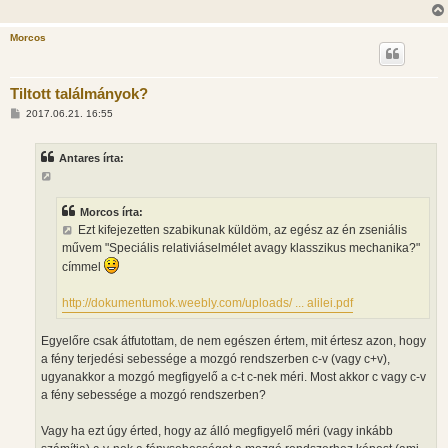
ó
l
á
Morcos
s
Tiltott találmányok?
H
2017.06.21. 16:55
o
z
z
Antares írta:
á
s
z
ó
l
Morcos írta:
á
Ezt kifejezetten szabikunak küldöm, az egész az én zseniális
s
művem "Speciális relativiáselmélet avagy klasszikus mechanika?"
címmel
http://dokumentumok.weebly.com/uploads/ ... alilei.pdf
Egyelőre csak átfutottam, de nem egészen értem, mit értesz azon, hogy
a fény terjedési sebessége a mozgó rendszerben c-v (vagy c+v),
ugyanakkor a mozgó megfigyelő a c-t c-nek méri. Most akkor c vagy c-v
a fény sebessége a mozgó rendszerben?
Vagy ha ezt úgy érted, hogy az álló megfigyelő méri (vagy inkább