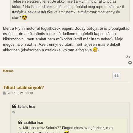
s
Teljesen életszerű,lehet.De akkor miért a Flynn motorral töltöd az
z
idődet? Ha ismerted akkor miért nem próbálod meg reprodukálni az ő
ó
l
trafóját?Csak ellestél tőle valamit,nem?És miért csak most ennyi év
á
után?
s
Mert a Flynn motorral foglalkozok éppen. Bóday trafóját te is próbálgattad
és én is, de a kölcsönös indukciót kellene megfelelő kapcsolással
kiküszöbölni, mert amiatt nem működött (erről már írtam neked). Majd
megcsinálom azt is. Azért ennyi év után, mert teljesen más érdekelt
akkoriban (elsősorban a csajokkal voltam elfoglalva
).
0
x
Morcos
Tiltott találmányok?
H
2017.06.21. 21:01
o
z
z
Solaris írta:
á
s
z
ó
l
szabiku írta:
á
Mit tapsikolsz Solaris?? Fingod nincs az egészhez, csak
s