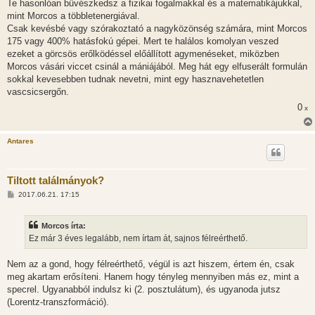
Te hasonlóan bűvészkedsz a fizikai fogalmakkal és a matematikájukkal,
mint Morcos a többletenergiával.
Csak kevésbé vagy szórakoztató a nagyközönség számára, mint Morcos
175 vagy 400% hatásfokú gépei. Mert te halálos komolyan veszed
ezeket a görcsös erőlködéssel előállított agymenéseket, miközben
Morcos vásári viccet csinál a mániájából. Meg hát egy elfuserált formulán
sokkal kevesebben tudnak nevetni, mint egy hasznavehetetlen
vascsicsergőn.
0
x
Antares
Tiltott találmányok?
H
2017.06.21. 17:15
o
z
z
Morcos írta:
á
s
Ez már 3 éves legalább, nem írtam át, sajnos félreérthető.
z
ó
l
Nem az a gond, hogy félreérthető, végül is azt hiszem, értem én, csak
á
meg akartam erősíteni. Hanem hogy tényleg mennyiben más ez, mint a
s
specrel. Ugyanabból indulsz ki (2. posztulátum), és ugyanoda jutsz
(Lorentz-transzformáció).