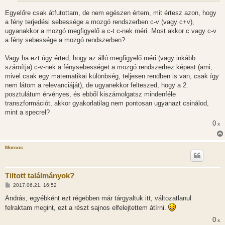
Egyelőre csak átfutottam, de nem egészen értem, mit értesz azon, hogy
a fény terjedési sebessége a mozgó rendszerben c-v (vagy c+v),
ugyanakkor a mozgó megfigyelő a c-t c-nek méri. Most akkor c vagy c-v
a fény sebessége a mozgó rendszerben?
Vagy ha ezt úgy érted, hogy az álló megfigyelő méri (vagy inkább
számítja) c-v-nek a fénysebességet a mozgó rendszerhez képest (ami,
mivel csak egy matematikai különbség, teljesen rendben is van, csak így
nem látom a relevanciáját), de ugyanekkor felteszed, hogy a 2.
posztulátum érvényes, és ebből kiszámolgatsz mindenféle
transzformációt, akkor gyakorlatilag nem pontosan ugyanazt csinálod,
mint a specrel?
0
x
Morcos
Tiltott találmányok?
H
2017.06.21. 16:52
o
z
András, egyébként ezt régebben már tárgyaltuk itt, változatlanul
z
felraktam megint, ezt a részt sajnos elfelejtettem átírni.
á
s
0
x
z