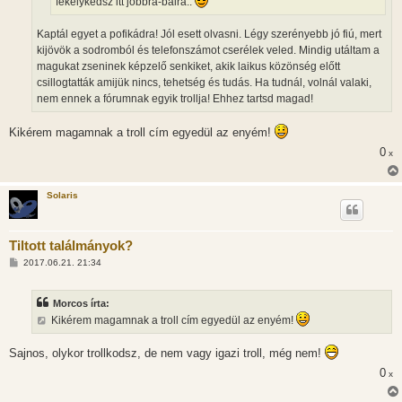
fekélykedsz itt jobbra-balra..
Kaptál egyet a pofikádra! Jól esett olvasni. Légy szerényebb jó fiú, mert
kijövök a sodromból és telefonszámot cserélek veled. Mindig utáltam a
magukat zseninek képzelő senkiket, akik laikus közönség előtt
csillogtatták amijük nincs, tehetség és tudás. Ha tudnál, volnál valaki,
nem ennek a fórumnak egyik trollja! Ehhez tartsd magad!
Kikérem magamnak a troll cím egyedül az enyém!
0
x
Solaris
Tiltott találmányok?
H
2017.06.21. 21:34
o
z
z
Morcos írta:
á
s
Kikérem magamnak a troll cím egyedül az enyém!
z
ó
l
Sajnos, olykor trollkodsz, de nem vagy igazi troll, még nem!
á
s
0
x