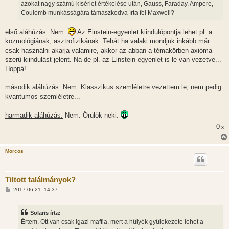
azokat nagy számú kísérlet értékelése után, Gauss, Faraday, Ampere,
Coulomb munkásságára támaszkodva írta fel Maxwell?
első aláhúzás:
Nem.
Az Einstein-egyenlet kiindulópontja lehet pl. a
kozmológiának, asztrofizikának. Tehát ha valaki mondjuk inkább már
csak használni akarja valamire, akkor az abban a témakörben axióma
szerű kiindulást jelent. Na de pl. az Einstein-egyenlet is le van vezetve...
Hoppá!
második aláhúzás:
Nem. Klasszikus szemléletre vezettem le, nem pedig
kvantumos szemléletre...
harmadik aláhúzás:
Nem. Örülök neki.
0
x
Morcos
Tiltott találmányok?
H
2017.06.21. 14:37
o
z
z
Solaris írta:
á
s
Értem. Ott van csak igazi maffia, mert a hülyék gyülekezete lehet a
z