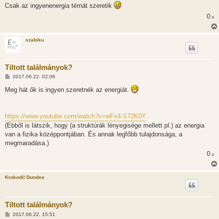
Csak az ingyenenergia témát szeretik
0
x
szabiku
Tiltott találmányok?
H
2017.06.22. 02:06
o
z
Meg hát ők is ingyen szeretnék az energiát.
z
á
s
z
https://www.youtube.com/watch?v=wFx4-S72K0Y
ó
l
(Ebből is látszik, hogy (a struktúrák lényegisége mellett pl.) az energia
á
van a fizika középpontjában. És annak legfőbb tulajdonsága, a
s
megmaradása.)
0
x
Krokodil Dundee
Tiltott találmányok?
H
2017.06.22. 15:51