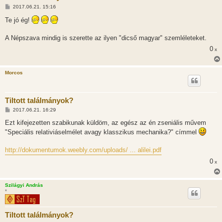
H
2017.06.21. 15:16
o
z
Te jó ég!
z
á
s
A Népszava mindig is szerette az ilyen "dicső magyar" szemléleteket.
z
ó
0
x
l
á
s
Morcos
Tiltott találmányok?
H
2017.06.21. 16:29
o
z
Ezt kifejezetten szabikunak küldöm, az egész az én zseniális művem
z
"Speciális relativiáselmélet avagy klasszikus mechanika?" címmel
á
s
z
http://dokumentumok.weebly.com/uploads/ ... alilei.pdf
ó
l
0
x
á
s
Szilágyi András
*
Tiltott találmányok?