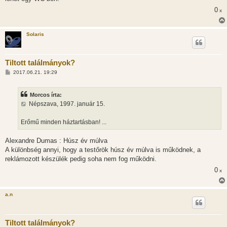
0
x
Solaris
Tiltott találmányok?
H
2017.06.21. 19:29
o
z
z
Morcos írta:
á
s
Népszava, 1997. január 15.
z
ó
l
Erőmű minden háztartásban! ...
á
s
Alexandre Dumas : Húsz év múlva
A különbség annyi, hogy a testőrök húsz év múlva is működnek, a
reklámozott készülék pedig soha nem fog működni.
0
x
a.n
Tiltott találmányok?