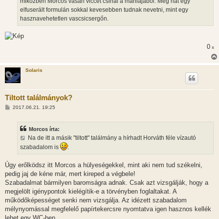
miközben Morcos vásári viccet csinál a mániájából. Meg hát egy
elfuserált formulán sokkal kevesebben tudnak nevetni, mint egy
hasznavehetetlen vascsicsergőn.
0
x
Solaris
Tiltott találmányok?
H
2017.06.21. 19:25
o
z
z
Morcos írta:
á
s
Na de itt a másik "tiltott" találmány a hírhadt Horváth féle vízautó
z
szabadalom is
:
ó
l
á
Úgy erőlködsz itt Morcos a hülyeségekkel, mint aki nem tud székelni,
s
pedig jaj de kéne már, mert kireped a végbele!
Szabadalmat bármilyen baromságra adnak. Csak azt vizsgálják, hogy a
megjelölt igénypontok kielégítik-e a törvényben foglaltakat. A
működőképességet senki nem vizsgálja. Az idézett szabadalom
mélynyomással megfelelő papírtekercsre nyomtatva igen hasznos kellék
lehet egy WC-ben.