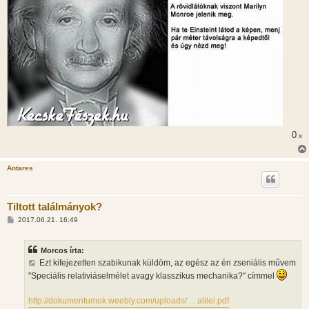
0
x
Antares
Tiltott találmányok?
H
2017.06.21. 16:49
o
z
z
Morcos írta:
á
s
Ezt kifejezetten szabikunak küldöm, az egész az én zseniális művem
z
"Speciális relativiáselmélet avagy klasszikus mechanika?" címmel
ó
l
á
http://dokumentumok.weebly.com/uploads/ ... alilei.pdf
s