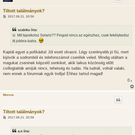
Tiltott találmányok?
H
2017.06.21. 20:56
o
z
z
szabiku írta:
á
s
Mit tapsikolsz Solaris?? Fingod nincs az egészhez, csak fekélykedsz
z
itt jobbra-balra..
ó
l
á
Kaptál egyet a pofikádra! Jól esett olvasni. Légy szerényebb jó fiú, mert
s
kijövök a sodromból és telefonszámot cserélek veled. Mindig utáltam a
magukat zseninek képzelő senkiket, akik laikus közönség előtt
csillogtatták amijük nincs, tehetség és tudás. Ha tudnál, volnál valaki,
nem ennek a fórumnak egyik trollja! Ehhez tartsd magad!
0
x
Morcos
Tiltott találmányok?
H
2017.06.21. 20:58
o
z
z
a.n írta:
á