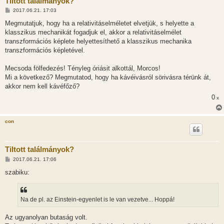
Tiltott találmányok?
H
2017.06.21. 17:03
o
z
Megmutatjuk, hogy ha a relativitáselméletet elvetjük, s helyette a
z
klasszikus mechanikát fogadjuk el, akkor a relativitáselmélet
á
s
transzformációs képlete helyettesíthető a klasszikus mechanika
z
transzformációs képletével.
ó
l
á
Mecsoda fölfedezés! Tényleg óriásit alkottál, Morcos!
s
Mi a következő? Megmutatod, hogy ha kávéivásról sörivásra térünk át,
akkor nem kell kávéfőző?
0
x
con
Tiltott találmányok?
H
2017.06.21. 17:06
o
z
szabiku:
z
á
s
z
Na de pl. az Einstein-egyenlet is le van vezetve... Hoppá!
ó
l
á
Az ugyanolyan butaság volt.
s