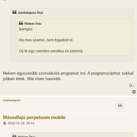
o
z
z
vaskalapos írta:
á
s
z
Helem írta:
ó
l
Iparigáz:
á
s
Ha mas szamol, nem fogadod el.
Ulj le egy csendes sarokba es szamolj.
Nekem egyszerűbb szimulációs programot írni. A programozáshoz sokkal
jobban értek. Már írtam hasonlót.
0
x
vaskalapos
Másodfajú perpetuum mobile
H
2010.01.19. 20:41
o
z
z
Helem írta: