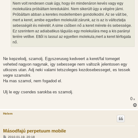
Nem volt rendesen csak úgy, hogy én mindenáron kevés vagy egy
molekulára próbáltam leredukálni. Nem sikerült úgy a végére járni.
Próbáltam abban a keretes modellemben gondolkodni. Az se vált be,
mert a keret, amibe egyetlen molekulát zárunk, az is az is változtatja
sebességét és méretét. A sime csőben nő a keret mérete és sebessége.
Ez szerintem az adiabatikus tágulás egy molekulára meg a kis parányi
terére vetítve. Ettől is lassul az egyetlen molekula,mert a keret térfogata
nő.
Ne kepzelodj, szamolj. Egyszeruseg kedveert a keret/fal tomeget
veheted nagyon nagynak, igy sebessege nem valtozik jelentosen egy
utkozes utan. Adj neki valami tetszoleges kezdosebesseget, es tessek
vegre szamolni.
Ha mas szamol, nem fogadod el.
Ulj le egy csendes sarokba es szamolj.
0
x
Helem
Másodfajú perpetuum mobile
H
2010.01.19. 20:18