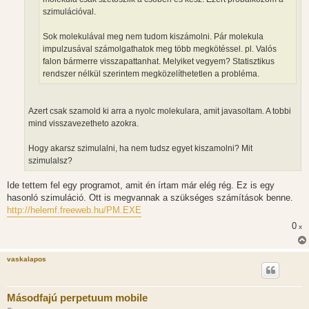
szimulációval.
Sok molekulával meg nem tudom kiszámolni. Pár molekula
impulzusával számolgathatok meg több megkötéssel. pl. Valós
falon bármerre visszapattanhat. Melyiket vegyem? Statisztikus
rendszer nélkül szerintem megközelíthetetlen a probléma.
Azert csak szamold ki arra a nyolc molekulara, amit javasoltam. A tobbi
mind visszavezetheto azokra.
Hogy akarsz szimulalni, ha nem tudsz egyet kiszamolni? Mit
szimulalsz?
Ide tettem fel egy programot, amit én írtam már elég rég. Ez is egy
hasonló szimuláció. Ott is megvannak a szükséges számítások benne.
http://helemf.freeweb.hu/PM.EXE
0
x
vaskalapos
Másodfajú perpetuum mobile