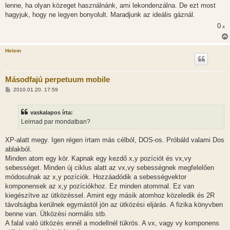
lenne, ha olyan közeget használnánk, ami lekondenzálna. De ezt most
hagyjuk, hogy ne legyen bonyolult. Maradjunk az ideális gáznál.
0
x
Helem
Másodfajú perpetuum mobile
H
2010.01.20. 17:59
o
z
z
vaskalapos írta:
á
s
Leirnad par mondatban?
z
ó
l
XP-alatt megy. Igen régen írtam más célból, DOS-os. Próbáld valami Dos
á
ablakból.
s
Minden atom egy kör. Kapnak egy kezdő x,y pozíciót és vx,vy
sebességet. Minden új ciklus alatt az vx,vy sebességnek megfelelően
módosulnak az x,y pozíciók. Hozzáadódik a sebességvektor
komponensek az x,y pozíciókhoz. Ez minden atommal. Ez van
kiegészítve az ütközéssel. Amint egy másik atomhoz közeledik és 2R
távolságba kerülnek egymástól jön az ütközési eljárás. A fizika könyvben
benne van. Ütközési normális stb.
A falal való ütközés ennél a modellnél tükrös. A vx, vagy vy komponens