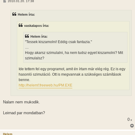
H
2010.01.20. 17:38
o
z
z
Helem írta:
á
s
z
vaskalapos írta:
ó
l
á
Helem írta:
s
"Tessek kiszamolni! Eddig csak fantazia."
....
Hogy akarsz szimulalni, ha nem tudsz egyet kiszamolni? Mit
szimulalsz?
Ide tettem fel egy programot, amit én írtam már elég rég. Ez is egy
hasonló szimuláció. Ott is megvannak a szükséges számítások
benne.
http://helemf.freeweb.hu/PM.EXE
Nalam nem mukodik.
Leirnad par mondatban?
0
x
Helem