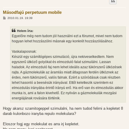
Másodfajú perpetuum mobile
H
2010.01.19. 19:39
o
z
z
Helem írta:
á
s
Egyelőre még nem tudom jól használni ezt a fórumot, mivel nem tudom
z
hogyan lehet hozzászólni másnak egy konkrét hozzászólásához.
ó
l
á
Vaskalaposnak:
s
Készül egy számítógépes szimuláció, újra nekiveselkedtem. Nem
egyszerű ütköző golyókat és elmozduló falat szimulálni. Lassan
haladok. Az elmozduló faj nem lehet ideális azaz tükörszerű ütközések
rajta. A gázmolekulák az áramlás miatt átlagosan ferdén ütköznek az
érdes, nem tükörszerű, valós falnak. Ezért a szóródásuk csak részben
lehet hasonló a beesésük irányával. Ettől keletkezik szerintem ez
elmozdulás irányába érintő irányú erő. Ha erő van és elmozdulás akkor
munka is, ami a falon kivehető. Ez nyilván a gázmolekulák mozgási
energiájának rovására történik.
Hogy akarsz szamitogeppel szimulalni, ha nem tudod felirni a kepletet 8
darab kulonbozo iranyba repulo molekulara?
Eloszor fogj egy molekulat es arra irj kepletet.