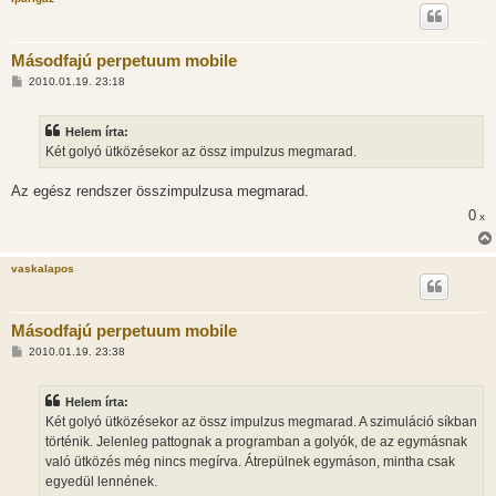
Másodfajú perpetuum mobile
H
2010.01.19. 23:18
o
z
z
Helem írta:
á
s
Két golyó ütközésekor az össz impulzus megmarad.
z
ó
l
Az egész rendszer összimpulzusa megmarad.
á
0
s
x
vaskalapos
Másodfajú perpetuum mobile
H
2010.01.19. 23:38
o
z
z
Helem írta:
á
s
Két golyó ütközésekor az össz impulzus megmarad. A szimuláció síkban
z
történik. Jelenleg pattognak a programban a golyók, de az egymásnak
ó
l
való ütközés még nincs megírva. Átrepülnek egymáson, mintha csak
á
egyedül lennének.
s