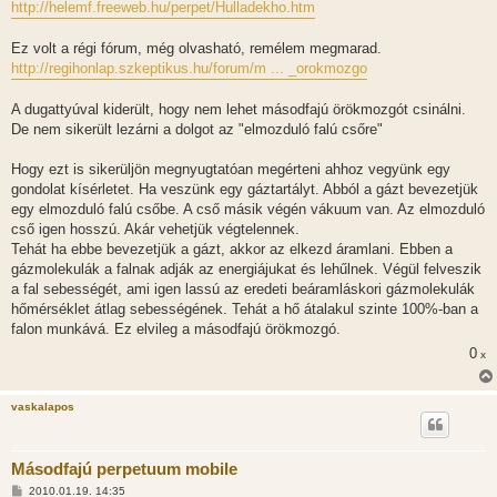
http://helemf.freeweb.hu/perpet/Hulladekho.htm
Ez volt a régi fórum, még olvasható, remélem megmarad.
http://regihonlap.szkeptikus.hu/forum/m ... _orokmozgo
A dugattyúval kiderült, hogy nem lehet másodfajú örökmozgót csinálni.
De nem sikerült lezárni a dolgot az "elmozduló falú csőre"
Hogy ezt is sikerüljön megnyugtatóan megérteni ahhoz vegyünk egy
gondolat kísérletet. Ha veszünk egy gáztartályt. Abból a gázt bevezetjük
egy elmozduló falú csőbe. A cső másik végén vákuum van. Az elmozduló
cső igen hosszú. Akár vehetjük végtelennek.
Tehát ha ebbe bevezetjük a gázt, akkor az elkezd áramlani. Ebben a
gázmolekulák a falnak adják az energiájukat és lehűlnek. Végül felveszik
a fal sebességét, ami igen lassú az eredeti beáramláskori gázmolekulák
hőmérséklet átlag sebességének. Tehát a hő átalakul szinte 100%-ban a
falon munkává. Ez elvileg a másodfajú örökmozgó.
0
x
vaskalapos
Másodfajú perpetuum mobile
H
2010.01.19. 14:35