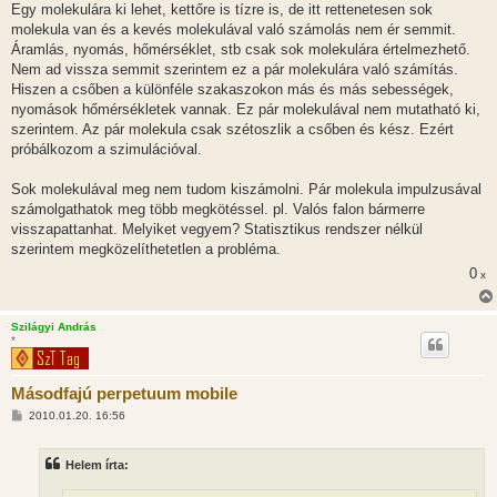
s
Egy molekulára ki lehet, kettőre is tízre is, de itt rettenetesen sok
z
molekula van és a kevés molekulával való számolás nem ér semmit.
ó
l
Áramlás, nyomás, hőmérséklet, stb csak sok molekulára értelmezhető.
á
Nem ad vissza semmit szerintem ez a pár molekulára való számítás.
s
Hiszen a csőben a különféle szakaszokon más és más sebességek,
nyomások hőmérsékletek vannak. Ez pár molekulával nem mutatható ki,
szerintem. Az pár molekula csak szétoszlik a csőben és kész. Ezért
próbálkozom a szimulációval.
Sok molekulával meg nem tudom kiszámolni. Pár molekula impulzusával
számolgathatok meg több megkötéssel. pl. Valós falon bármerre
visszapattanhat. Melyiket vegyem? Statisztikus rendszer nélkül
szerintem megközelíthetetlen a probléma.
0
x
Szilágyi András
*
Másodfajú perpetuum mobile
H
2010.01.20. 16:56
o
z
z
Helem írta:
á
s
z