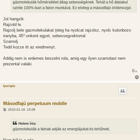
gázmolekulák hőmérséklet átlag sebességének. Tehát a hő átalakul
szinte 100%-ban a falon munkává. Ez elvileg a másodfajú örökmozgó.
Jol hangzik.
Rajzold le.
Rajzolj bele gazmolekulakat (eleg ha nyolcat rajzolsz, nyolc kulonbozo
o
iranyba, 45
-onkent egyet, sebessegvektorral.
Szamolj.
Tedd kozze itt az eredmenyt.
Addig nem is erdemes beszelni rola, amig egy ilyen szamolast nem
prezental valaki.
0
x
Iparigáz
Másodfajú perpetuum mobile
H
2010.01.19. 15:08
o
z
z
Helem írta:
á
s
gázmolekulák a falnak adják az energiájukat és lehűlnek.
z
ó
l