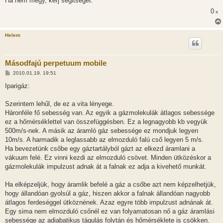
Ha nem megy, kerj segitseget.
0
x
Helem
Másodfajú perpetuum mobile
H
2010.01.19. 19:51
o
z
Iparigáz:
z
á
s
Szerintem lehűl, de ez a vita lényege.
z
Háronféle fő sebesség van. Az egyik a gázmolekulák átlagos sebessége
ó
l
ez a hőmérséklettel van összefüggésben. Ez a legnagyobb kb vegyük
á
500m/s-nek. A másik az áramló gáz sebessége ez mondjuk legyen
s
10m/s. A harmadik a leglassabb az elmozduló falú cső legyen 5 m/s.
Ha bevezetünk csőbe egy gáztartályból gázt az elkezd áramlani a
vákuum felé. Ez vinni kezdi az elmozduló csövet. Minden ütközéskor a
gázmolekulák impulzust adnak át a falnak ez adja a kivehető munkát.
Ha elképzeljük, hogy áramlik befelé a gáz a csőbe azt nem képzelhetjük,
hogy állandóan gyolsúl a gáz, hiszen akkor a falnak állandóan nagyobb
átlagos ferdeséggel ütköznének. Azaz egyre több impulzust adnának át.
Egy sima nem elmozduló csőnél ez van folyamatosan nő a gáz áramlási
sebessége az adiabatikus tágulás folytán és hőmérséklete is csökken.