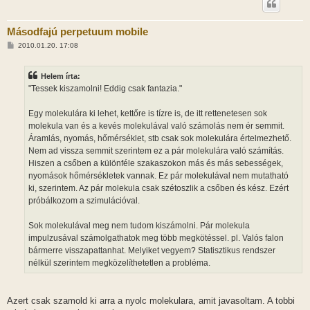
Másodfajú perpetuum mobile
H
2010.01.20. 17:08
o
z
z
Helem írta:
á
s
"Tessek kiszamolni! Eddig csak fantazia."
z
ó
l
Egy molekulára ki lehet, kettőre is tízre is, de itt rettenetesen sok
á
molekula van és a kevés molekulával való számolás nem ér semmit.
s
Áramlás, nyomás, hőmérséklet, stb csak sok molekulára értelmezhető.
Nem ad vissza semmit szerintem ez a pár molekulára való számítás.
Hiszen a csőben a különféle szakaszokon más és más sebességek,
nyomások hőmérsékletek vannak. Ez pár molekulával nem mutatható
ki, szerintem. Az pár molekula csak szétoszlik a csőben és kész. Ezért
próbálkozom a szimulációval.
Sok molekulával meg nem tudom kiszámolni. Pár molekula
impulzusával számolgathatok meg több megkötéssel. pl. Valós falon
bármerre visszapattanhat. Melyiket vegyem? Statisztikus rendszer
nélkül szerintem megközelíthetetlen a probléma.
Azert csak szamold ki arra a nyolc molekulara, amit javasoltam. A tobbi