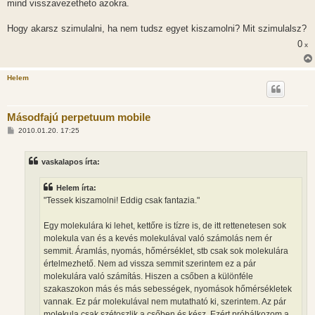
mind visszavezetheto azokra.
Hogy akarsz szimulalni, ha nem tudsz egyet kiszamolni? Mit szimulalsz?
0
x
Helem
Másodfajú perpetuum mobile
H
2010.01.20. 17:25
o
z
z
vaskalapos írta:
á
s
z
Helem írta:
ó
l
"Tessek kiszamolni! Eddig csak fantazia."
á
s
Egy molekulára ki lehet, kettőre is tízre is, de itt rettenetesen sok
molekula van és a kevés molekulával való számolás nem ér
semmit. Áramlás, nyomás, hőmérséklet, stb csak sok molekulára
értelmezhető. Nem ad vissza semmit szerintem ez a pár
molekulára való számítás. Hiszen a csőben a különféle
szakaszokon más és más sebességek, nyomások hőmérsékletek
vannak. Ez pár molekulával nem mutatható ki, szerintem. Az pár
molekula csak szétoszlik a csőben és kész. Ezért próbálkozom a