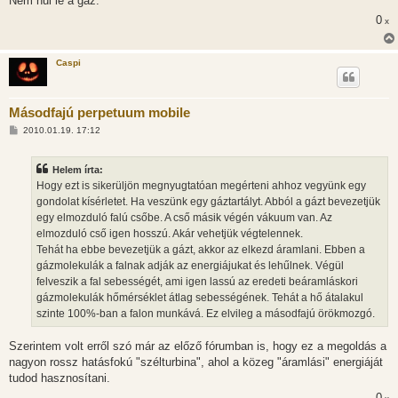
Nem hűl le a gáz.
á
0
s
x
Caspi
Másodfajú perpetuum mobile
H
2010.01.19. 17:12
o
z
z
Helem írta:
á
s
Hogy ezt is sikerüljön megnyugtatóan megérteni ahhoz vegyünk egy
z
gondolat kísérletet. Ha veszünk egy gáztartályt. Abból a gázt bevezetjük
ó
l
egy elmozduló falú csőbe. A cső másik végén vákuum van. Az
á
elmozduló cső igen hosszú. Akár vehetjük végtelennek.
s
Tehát ha ebbe bevezetjük a gázt, akkor az elkezd áramlani. Ebben a
gázmolekulák a falnak adják az energiájukat és lehűlnek. Végül
felveszik a fal sebességét, ami igen lassú az eredeti beáramláskori
gázmolekulák hőmérséklet átlag sebességének. Tehát a hő átalakul
szinte 100%-ban a falon munkává. Ez elvileg a másodfajú örökmozgó.
Szerintem volt erről szó már az előző fórumban is, hogy ez a megoldás a
nagyon rossz hatásfokú "szélturbina", ahol a közeg "áramlási" energiáját
tudod hasznosítani.
0