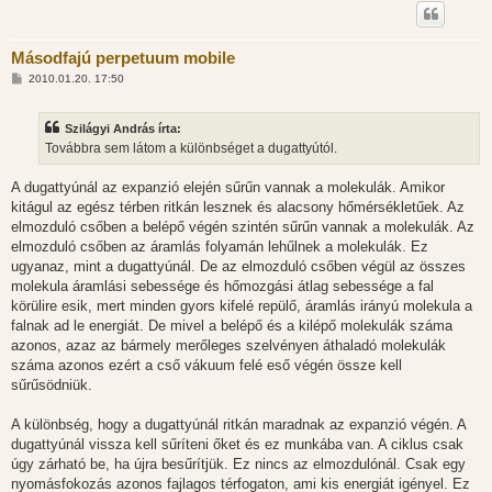
Másodfajú perpetuum mobile
H
2010.01.20. 17:50
o
z
z
Szilágyi András írta:
á
s
Továbbra sem látom a különbséget a dugattyútól.
z
ó
l
A dugattyúnál az expanzió elején sűrűn vannak a molekulák. Amikor
á
kitágul az egész térben ritkán lesznek és alacsony hőmérsékletűek. Az
s
elmozduló csőben a belépő végén szintén sűrűn vannak a molekulák. Az
elmozduló csőben az áramlás folyamán lehűlnek a molekulák. Ez
ugyanaz, mint a dugattyúnál. De az elmozduló csőben végül az összes
molekula áramlási sebessége és hőmozgási átlag sebessége a fal
körülire esik, mert minden gyors kifelé repülő, áramlás irányú molekula a
falnak ad le energiát. De mivel a belépő és a kilépő molekulák száma
azonos, azaz az bármely merőleges szelvényen áthaladó molekulák
száma azonos ezért a cső vákuum felé eső végén össze kell
sűrűsödniük.
A különbség, hogy a dugattyúnál ritkán maradnak az expanzió végén. A
dugattyúnál vissza kell sűríteni őket és ez munkába van. A ciklus csak
úgy zárható be, ha újra besűrítjük. Ez nincs az elmozdulónál. Csak egy
nyomásfokozás azonos fajlagos térfogaton, ami kis energiát igényel. Ez