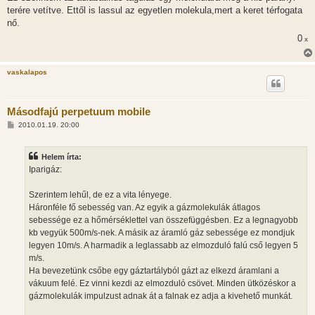
terére vetítve. Ettől is lassul az egyetlen molekula,mert a keret térfogata
nő.
0
x
vaskalapos
Másodfajú perpetuum mobile
H
2010.01.19. 20:00
o
z
z
Helem írta:
á
s
Iparigáz:
z
ó
l
Szerintem lehűl, de ez a vita lényege.
á
Háronféle fő sebesség van. Az egyik a gázmolekulák átlagos
s
sebessége ez a hőmérséklettel van összefüggésben. Ez a legnagyobb
kb vegyük 500m/s-nek. A másik az áramló gáz sebessége ez mondjuk
legyen 10m/s. A harmadik a leglassabb az elmozduló falú cső legyen 5
m/s.
Ha bevezetünk csőbe egy gáztartályból gázt az elkezd áramlani a
vákuum felé. Ez vinni kezdi az elmozduló csövet. Minden ütközéskor a
gázmolekulák impulzust adnak át a falnak ez adja a kivehető munkát.