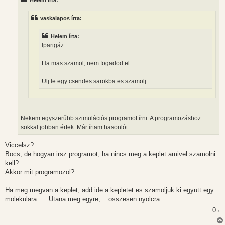
á
s
z
vaskalapos írta:
ó
l
á
Helem írta:
s
Iparigáz:
Ha mas szamol, nem fogadod el.
Ulj le egy csendes sarokba es szamolj.
Nekem egyszerűbb szimulációs programot írni. A programozáshoz
sokkal jobban értek. Már írtam hasonlót.
Viccelsz?
Bocs, de hogyan irsz programot, ha nincs meg a keplet amivel szamolni
kell?
Akkor mit programozol?
Ha meg megvan a keplet, add ide a kepletet es szamoljuk ki egyutt egy
molekulara. ... Utana meg egyre,... osszesen nyolcra.
0
x