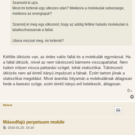
Szamold ki ujra.
Most mi tortenik egy utkozes utan? Mekkora a molekulak sebessege,
mekkora az energiajuk?
Szamolj ki meg egy utkozest, hogy az addig felfele halado molekulak is
talalkozhassanak a fallal.
Utana nezzuk meg, mi tortenik?
Kétféle ütközés van, az érdes valós fallal és a molekulák egymással. Ha
a fallal ütközik, mivel az nem tükörszerű bármerre visszapattahat. Nem
tudom milyen vissza pattanási szöget, tehát statisztikai. Tükörszerű
ütközés nem ad érintő irányú impulzust a falnak. Ezért tartom jónak a
statisztikai megoldást. Mivel áramlás folyamán a molekuláknak átlagosan
ferde a beesési szöge, ezért érintő irányú erő keletkezik, átlagosan.
0
x
Helem
Másodfajú perpetuum mobile
H
2010.01.20. 15:10
o
z