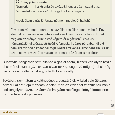
Szilágyi András írta:
ó
l
Nem értem, mi a különbség aközött, hogy a gáz mozgatja az
á
"elmozduló falú csövet", ill. hogy kitol egy dugattyút.
s
A példában a gáz térfogata nő, nem meglepő, ha lehűl.
Egy dugattyú henger párban a gáz állapota állandónak vehető. Egy
elmozduló csőben a különféle szakaszokban más az állapot. Ennek
megvan az előnye. Mire a cső végére ér a gáz lehűl és a kis
hőmozgástól újra összesűrűsödik. A mostani gázos példában direkt
nem akarok olyan közeggel foglalkozni ami képes lekondenzálni, csak
azért, hogy egyszerűbb maradjon. Ideális gáz áramlik a csőben.
Dugattyús hengerben sem állandó a gáz állapota, hiszen van olyan része,
ahol már ott van a gáz, és van olyan rész (a dugattyú mögött), ahol még
nincs, és ez változik, ahogy tolódik ki a dugattyú.
Továbbra sem látom a különbséget a dugattyútól. A fallal való ütközés
egyedül azért tudja mozgatni a falat, mert az érdes fal felszínének van a
cső tengelyére (azaz az áramlás irányára) merőleges irányú komponense.
Ez megfelel a dugattyúnak.
0
x
vaskalapos