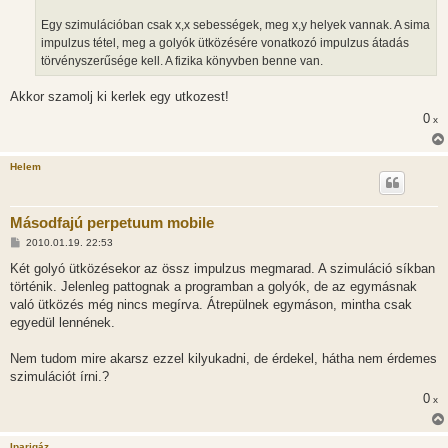
l
á
Egy szimulációban csak x,x sebességek, meg x,y helyek vannak. A sima
s
impulzus tétel, meg a golyók ütközésére vonatkozó impulzus átadás
törvényszerűsége kell. A fizika könyvben benne van.
Akkor szamolj ki kerlek egy utkozest!
0
x
Helem
Másodfajú perpetuum mobile
H
2010.01.19. 22:53
o
z
Két golyó ütközésekor az össz impulzus megmarad. A szimuláció síkban
z
történik. Jelenleg pattognak a programban a golyók, de az egymásnak
á
s
való ütközés még nincs megírva. Átrepülnek egymáson, mintha csak
z
egyedül lennének.
ó
l
á
Nem tudom mire akarsz ezzel kilyukadni, de érdekel, hátha nem érdemes
s
szimulációt írni.?
0
x
Iparigáz