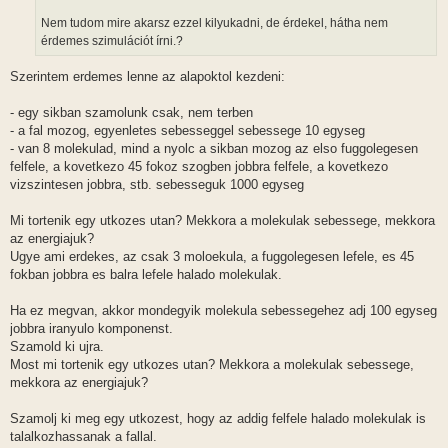
Nem tudom mire akarsz ezzel kilyukadni, de érdekel, hátha nem
érdemes szimulációt írni.?
Szerintem erdemes lenne az alapoktol kezdeni:
- egy sikban szamolunk csak, nem terben
- a fal mozog, egyenletes sebesseggel sebessege 10 egyseg
- van 8 molekulad, mind a nyolc a sikban mozog az elso fuggolegesen
felfele, a kovetkezo 45 fokoz szogben jobbra felfele, a kovetkezo
vizszintesen jobbra, stb. sebesseguk 1000 egyseg
Mi tortenik egy utkozes utan? Mekkora a molekulak sebessege, mekkora
az energiajuk?
Ugye ami erdekes, az csak 3 moloekula, a fuggolegesen lefele, es 45
fokban jobbra es balra lefele halado molekulak.
Ha ez megvan, akkor mondegyik molekula sebessegehez adj 100 egyseg
jobbra iranyulo komponenst.
Szamold ki ujra.
Most mi tortenik egy utkozes utan? Mekkora a molekulak sebessege,
mekkora az energiajuk?
Szamolj ki meg egy utkozest, hogy az addig felfele halado molekulak is
talalkozhassanak a fallal.