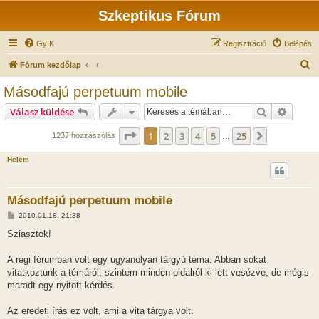
Szkeptikus Fórum
GyIK
Regisztráció
Belépés
K
Fórum kezdőlap
e
Másodfajú perpetuum mobile
r
Keresés
Részlet
Válasz küldése
e
s
Oldal:
1
/
25
1
2
3
4
5
25
Következő
1237 hozzászólás
…
é
Helem
s
Másodfajú perpetuum mobile
H
2010.01.18. 21:38
o
z
Sziasztok!
z
á
s
A régi fórumban volt egy ugyanolyan tárgyú téma. Abban sokat
z
vitatkoztunk a témáról, szintem minden oldalról ki lett vesézve, de mégis
ó
l
maradt egy nyitott kérdés.
á
s
Az eredeti írás ez volt, ami a vita tárgya volt.