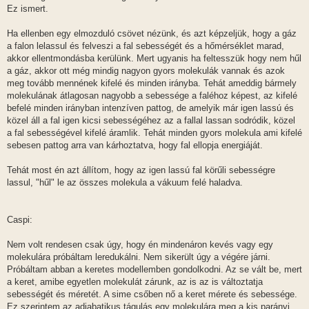
Ez ismert.
Ha ellenben egy elmozduló csövet nézünk, és azt képzeljük, hogy a gáz
a falon lelassul és felveszi a fal sebességét és a hőmérséklet marad,
akkor ellentmondásba kerülünk. Mert ugyanis ha feltesszük hogy nem hűl
a gáz, akkor ott még mindig nagyon gyors molekulák vannak és azok
meg tovább mennének kifelé és minden irányba. Tehát ameddig bármely
molekulának átlagosan nagyobb a sebessége a faléhoz képest, az kifelé
befelé minden irányban intenzíven pattog, de amelyik már igen lassú és
közel áll a fal igen kicsi sebességéhez az a fallal lassan sodródik, közel
a fal sebességével kifelé áramlik. Tehát minden gyors molekula ami kifelé
sebesen pattog arra van kárhoztatva, hogy fal ellopja energiáját.
Tehát most én azt állítom, hogy az igen lassú fal körűli sebességre
lassul, "hűl" le az összes molekula a vákuum felé haladva.
Caspi:
Nem volt rendesen csak úgy, hogy én mindenáron kevés vagy egy
molekulára próbáltam leredukálni. Nem sikerült úgy a végére járni.
Próbáltam abban a keretes modellemben gondolkodni. Az se vált be, mert
a keret, amibe egyetlen molekulát zárunk, az is az is változtatja
sebességét és méretét. A sime csőben nő a keret mérete és sebessége.
Ez szerintem az adiabatikus tágulás egy molekulára meg a kis parányi