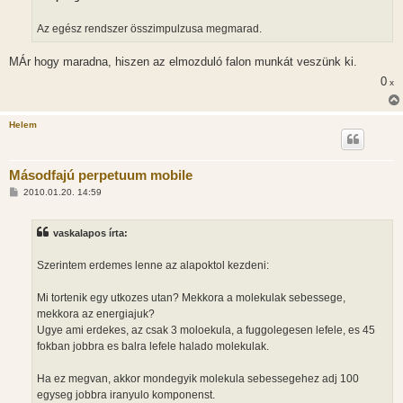
s
z
Az egész rendszer összimpulzusa megmarad.
ó
l
á
MÁr hogy maradna, hiszen az elmozduló falon munkát veszünk ki.
s
0
x
Helem
Másodfajú perpetuum mobile
H
2010.01.20. 14:59
o
z
z
vaskalapos írta:
á
s
z
Szerintem erdemes lenne az alapoktol kezdeni:
ó
l
á
Mi tortenik egy utkozes utan? Mekkora a molekulak sebessege,
s
mekkora az energiajuk?
Ugye ami erdekes, az csak 3 moloekula, a fuggolegesen lefele, es 45
fokban jobbra es balra lefele halado molekulak.
Ha ez megvan, akkor mondegyik molekula sebessegehez adj 100
egyseg jobbra iranyulo komponenst.