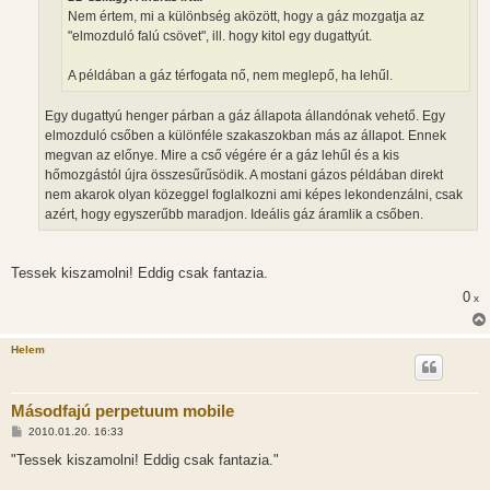
l
Nem értem, mi a különbség aközött, hogy a gáz mozgatja az
á
"elmozduló falú csövet", ill. hogy kitol egy dugattyút.
s
A példában a gáz térfogata nő, nem meglepő, ha lehűl.
Egy dugattyú henger párban a gáz állapota állandónak vehető. Egy
elmozduló csőben a különféle szakaszokban más az állapot. Ennek
megvan az előnye. Mire a cső végére ér a gáz lehűl és a kis
hőmozgástól újra összesűrűsödik. A mostani gázos példában direkt
nem akarok olyan közeggel foglalkozni ami képes lekondenzálni, csak
azért, hogy egyszerűbb maradjon. Ideális gáz áramlik a csőben.
Tessek kiszamolni! Eddig csak fantazia.
0
x
Helem
Másodfajú perpetuum mobile
H
2010.01.20. 16:33
o
z
"Tessek kiszamolni! Eddig csak fantazia."
z
á