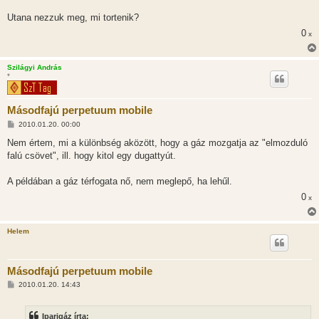
Utana nezzuk meg, mi tortenik?
0
x
Szilágyi András
*
Másodfajú perpetuum mobile
H
2010.01.20. 00:00
o
z
Nem értem, mi a különbség aközött, hogy a gáz mozgatja az "elmozduló
z
falú csövet", ill. hogy kitol egy dugattyút.
á
s
z
A példában a gáz térfogata nő, nem meglepő, ha lehűl.
ó
l
0
x
á
s
Helem
Másodfajú perpetuum mobile
H
2010.01.20. 14:43
o
z
z
Iparigáz írta:
á