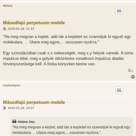
Helem
Másodfajú perpetuum mobile
H
2010.01.19. 21:22
o
z
"Ha meg megvan a keplet, add ide a kepletet es szamoljuk ki egyutt egy
z
molekulara. ... Utana meg egyre,... osszesen nyolcra."
á
s
z
Egy szimulációban csak x,x sebességek, meg x,y helyek vannak. A sima
ó
l
impulzus tétel, meg a golyók ütközésére vonatkozó impulzus átadás
á
törvényszerűsége kell. A fizika könyvben benne van.
s
0
x
vaskalapos
Másodfajú perpetuum mobile
H
2010.01.19. 22:07
o
z
z
Helem írta:
á
s
"Ha meg megvan a keplet, add ide a kepletet es szamoljuk ki egyutt egy
z
molekulara. ... Utana meg egyre,... osszesen nyolcra."
ó