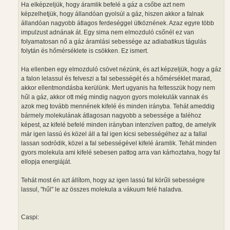
Ha elképzeljük, hogy áramlik befelé a gáz a csőbe azt nem
képzelhetjük, hogy állandóan gyolsúl a gáz, hiszen akkor a falnak
állandóan nagyobb átlagos ferdeséggel ütköznének. Azaz egyre több
impulzust adnának át. Egy sima nem elmozduló csőnél ez van
folyamatosan nő a gáz áramlási sebessége az adiabatikus tágulás
folytán és hőmérséklete is csökken. Ez ismert.
Ha ellenben egy elmozduló csövet nézünk, és azt képzeljük, hogy a gáz
a falon lelassul és felveszi a fal sebességét és a hőmérséklet marad,
akkor ellentmondásba kerülünk. Mert ugyanis ha feltesszük hogy nem
hűl a gáz, akkor ott még mindig nagyon gyors molekulák vannak és
azok meg tovább mennének kifelé és minden irányba. Tehát ameddig
bármely molekulának átlagosan nagyobb a sebessége a faléhoz
képest, az kifelé befelé minden irányban intenzíven pattog, de amelyik
már igen lassú és közel áll a fal igen kicsi sebességéhez az a fallal
lassan sodródik, közel a fal sebességével kifelé áramlik. Tehát minden
gyors molekula ami kifelé sebesen pattog arra van kárhoztatva, hogy fal
ellopja energiáját.
Tehát most én azt állítom, hogy az igen lassú fal körűli sebességre
lassul, "hűl" le az összes molekula a vákuum felé haladva.
Caspi: