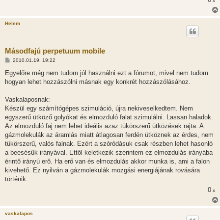
x
Helem
Másodfajú perpetuum mobile
H
2010.01.19. 19:22
o
z
Egyelőre még nem tudom jól használni ezt a fórumot, mivel nem tudom
z
hogyan lehet hozzászólni másnak egy konkrét hozzászólásához.
á
s
z
Vaskalaposnak:
ó
l
Készül egy számítógépes szimuláció, újra nekiveselkedtem. Nem
á
egyszerű ütköző golyókat és elmozduló falat szimulálni. Lassan haladok.
s
Az elmozduló faj nem lehet ideális azaz tükörszerű ütközések rajta. A
gázmolekulák az áramlás miatt átlagosan ferdén ütköznek az érdes, nem
tükörszerű, valós falnak. Ezért a szóródásuk csak részben lehet hasonló
a beesésük irányával. Ettől keletkezik szerintem ez elmozdulás irányába
érintő irányú erő. Ha erő van és elmozdulás akkor munka is, ami a falon
kivehető. Ez nyilván a gázmolekulák mozgási energiájának rovására
történik.
0
x
vaskalapos