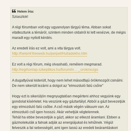
o
z
z
Helem írta:
á
s
Sziasztok!
z
ó
l
A régi fórumban volt egy ugyanolyan tárgyú téma. Abban sokat
á
vitatkoztunk a témáról, szintem minden oldalról ki lett vesézve, de mégis
s
maradt egy nyitott kérdés.
Az eredeti írás ez volt, ami a vita tárgya volt.
http://helemf.freeweb.hu/perpet/Hulladekho.htm
Ez volt a régi fórum, még olvasható, remélem megmarad.
http://regihonlap.szkeptikus.hu/forum/m ... _orokmozgo
A dugattyúval kiderült, hogy nem lehet másodfajú örökmozgót csinálni.
De nem sikerült lezárni a dolgot az "elmozduló falú csőre"
Hogy ezt is sikerüljön megnyugtatóan megérteni ahhoz vegyünk egy
gondolat kísérletet. Ha veszünk egy gáztartályt. Abból a gázt bevezetjük
egy elmozduló falú csőbe. A cső másik végén vákuum van. Az
elmozduló cső igen hosszú. Akár vehetjük végtelennek.
Tehát ha ebbe bevezetjük a gázt, akkor az elkezd áramlani. Ebben a
gázmolekulák a falnak adják az energiájukat és lehűlnek. Végül
felveszik a fal sebességét, ami igen lassú az eredeti beáramláskori