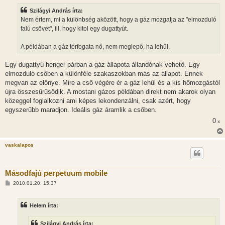
z
Szilágyi András írta:
á
s
Nem értem, mi a különbség aközött, hogy a gáz mozgatja az "elmozduló
z
falú csövet", ill. hogy kitol egy dugattyút.
ó
l
á
A példában a gáz térfogata nő, nem meglepő, ha lehűl.
s
Egy dugattyú henger párban a gáz állapota állandónak vehető. Egy
elmozduló csőben a különféle szakaszokban más az állapot. Ennek
megvan az előnye. Mire a cső végére ér a gáz lehűl és a kis hőmozgástól
újra összesűrűsödik. A mostani gázos példában direkt nem akarok olyan
közeggel foglalkozni ami képes lekondenzálni, csak azért, hogy
egyszerűbb maradjon. Ideális gáz áramlik a csőben.
0
x
vaskalapos
Másodfajú perpetuum mobile
H
2010.01.20. 15:37
o
z
z
Helem írta:
á
s
z
Szilágyi András írta:
ó