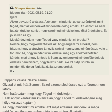
z
z
Dömper Ármánd
írta:
↑
á
s
idegen írta: ↑2021.05.19. 21:20
z
Igen!
ó
l
Akkor egyszerű a válasz. Azért nem mindenkit ugyanaz érdekel, mint
á
téged, mert az embereket mindenféle dolog érdekli. Az viszont az nem
s
igazán érdekel senkit, hogy szerinted minek kellene őket érdekelnie. És
jól is van ez így.
Megkérdezhetem hogy Téged vagy mindenkit mi érdekel?
Persze, hogy megkérdezheted. Az, hogy engem mi érdekel, nem
hiszem, hogy a tárgyhoz tartozik, szóval nem szemetelném össze vele a
fórumot. Az, hogy mindenkit mi érdekel meg egy értelmezhetetlen
kérdés, mert ahogy fentebb is írtam, az embereket mindenféle dolgok
érdeklik nem hiszem, hogy létezik bárki, aki föl tudja sorolni mi
mindenféle dolog foglalkoztatja az embereket.
0 x
Frappáns válasz:Nesze semmi.
Olvasd el mit írtál:Semmit.Ezzel szemeteled össze ezt a fórumot,nem
látod?
Nem határoztam meg hogy Téged mi érdekejen.
Csak annyit kérdeztem kíváncsian,hogy Téged mi érdekel?(erre elég
hülye választ kaptam.)
Az hogy mindenkit mi érdekel,azt majd értelmezi mindenki a maga
módján, esetleg egy ember leírja hogy mi foglalkoztatja.