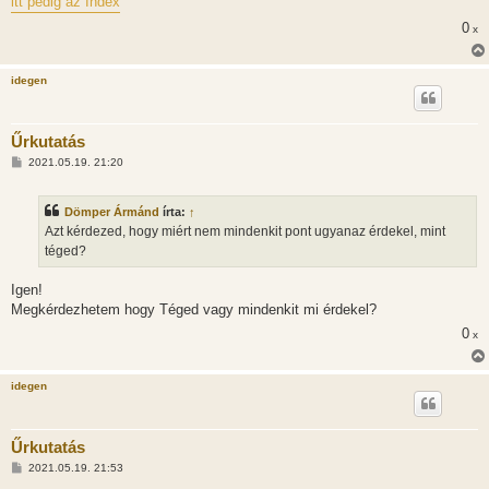
itt pedig az Index
á
s
0
x
z
ó
l
á
idegen
s
Űrkutatás
H
2021.05.19. 21:20
o
z
z
Dömper Ármánd
írta:
↑
á
s
Azt kérdezed, hogy miért nem mindenkit pont ugyanaz érdekel, mint
z
téged?
ó
l
á
Igen!
s
Megkérdezhetem hogy Téged vagy mindenkit mi érdekel?
0
x
idegen
Űrkutatás
H
2021.05.19. 21:53
o