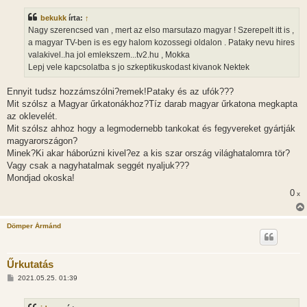
z
z
bekukk
írta:
↑
á
s
Nagy szerencsed van , mert az elso marsutazo magyar ! Szerepelt itt is ,
z
a magyar TV-ben is es egy halom kozossegi oldalon . Pataky nevu hires
ó
l
valakivel..ha jol emlekszem...tv2.hu , Mokka
á
Lepj vele kapcsolatba s jo szkeptikuskodast kivanok Nektek
s
Ennyit tudsz hozzámszólni?remek!Pataky és az ufók???
Mit szólsz a Magyar űrkatonákhoz?Tíz darab magyar űrkatona megkapta
az oklevelét.
Mit szólsz ahhoz hogy a legmodernebb tankokat és fegyvereket gyártják
magyarországon?
Minek?Ki akar háborúzni kivel?ez a kis szar ország világhatalomra tör?
Vagy csak a nagyhatalmak seggét nyaljuk???
Mondjad okoska!
0
x
Dömper Ármánd
Űrkutatás
H
2021.05.25. 01:39
o
z
z