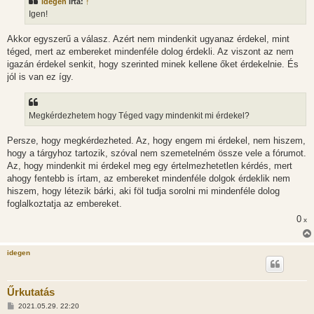
idegen
írta:
↑
á
s
Igen!
z
ó
l
Akkor egyszerű a válasz. Azért nem mindenkit ugyanaz érdekel, mint
á
téged, mert az embereket mindenféle dolog érdekli. Az viszont az nem
s
igazán érdekel senkit, hogy szerinted minek kellene őket érdekelnie. És
jól is van ez így.
Megkérdezhetem hogy Téged vagy mindenkit mi érdekel?
Persze, hogy megkérdezheted. Az, hogy engem mi érdekel, nem hiszem,
hogy a tárgyhoz tartozik, szóval nem szemetelném össze vele a fórumot.
Az, hogy mindenkit mi érdekel meg egy értelmezhetetlen kérdés, mert
ahogy fentebb is írtam, az embereket mindenféle dolgok érdeklik nem
hiszem, hogy létezik bárki, aki föl tudja sorolni mi mindenféle dolog
foglalkoztatja az embereket.
0
x
idegen
Űrkutatás
H
2021.05.29. 22:20
o