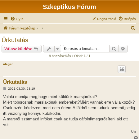
Szkeptikus Fórum
GyIK
Regisztráció
Belépés
K
Fórum kezdőlap
e
Űrkutatás
r
Keresés
Részlet
Válasz küldése
e
9 hozzászólás • Oldal:
1
/
1
s
idegen
é
s
Űrkutatás
H
2021.03.30. 23:19
o
z
Valaki mondja meg,hogy miért küldünk marsjárókat?
z
Miért toboroznak marslakónak embereket?Miért vannak erre vállalkozók?
á
s
Csak azért kérdezem mert nem értem.A földről sem tudunk semmit,pedig
z
itt viszonylag könnyű kutakodni.
ó
l
A marsról származó infókat csak az tudja cáfolni/megerősíteni aki ott
á
volt...
s
0
x