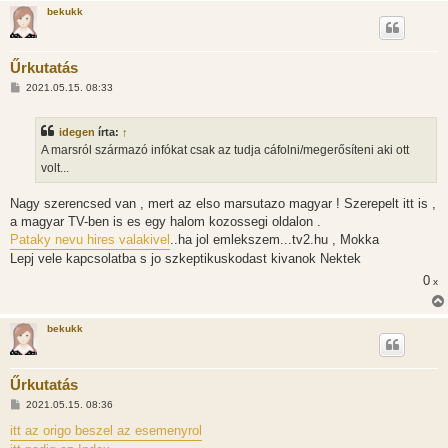
á
bekukk
s
Űrkutatás
H
2021.05.15. 08:33
o
z
z
idegen
írta:
↑
á
s
A marsról származó infókat csak az tudja cáfolni/megerősíteni aki ott
z
volt...
ó
l
á
Nagy szerencsed van , mert az elso marsutazo magyar ! Szerepelt itt is ,
s
a magyar TV-ben is es egy halom kozossegi oldalon .
Pataky nevu hires valakivel
..ha jol emlekszem...tv2.hu , Mokka
Lepj vele kapcsolatba s jo szkeptikuskodast kivanok Nektek
0
x
bekukk
Űrkutatás
H
2021.05.15. 08:36
o
z
itt az origo beszel az esemenyrol
z