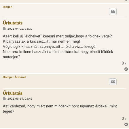
idegen
Űrkutatás
H
2021.04.01. 23:32
o
z
Azért kell új "élőhelyet" keresni mert tudják,hogy a földnek vége?
z
Kibányászták a kincseit...itt már nem éri meg!
á
s
Végletegik kihasznált szennyezett a föld,a víz,a levegő.
z
Nem arra kellene használni a földi milliárdokat hogy élhető földünk
ó
l
maradjon?
á
0
s
x
Dömper Ármánd
Űrkutatás
H
2021.05.14. 02:45
o
z
Azt kérdezed, hogy miért nem mindenkit pont ugyanaz érdekel, mint
z
téged?
á
s
0
x
z
ó
l