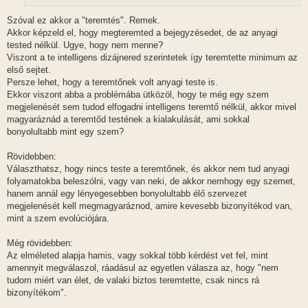
á
s
Szóval ez akkor a "teremtés". Remek.
Akkor képzeld el, hogy megteremted a bejegyzésedet, de az anyagi
tested nélkül. Ugye, hogy nem menne?
Viszont a te intelligens dizájnered szerintetek így teremtette minimum az
első sejtet.
Persze lehet, hogy a teremtőnek volt anyagi teste is.
Ekkor viszont abba a problémába ütközöl, hogy te még egy szem
megjelenését sem tudod elfogadni intelligens teremtő nélkül, akkor mivel
magyaráznád a teremtőd testének a kialakulását, ami sokkal
bonyolultabb mint egy szem?
Rövidebben:
Választhatsz, hogy nincs teste a teremtőnek, és akkor nem tud anyagi
folyamatokba beleszólni, vagy van neki, de akkor nemhogy egy szemet,
hanem annál egy lényegesebben bonyolultabb élő szervezet
megjelenését kell megmagyaráznod, amire kevesebb bizonyítékod van,
mint a szem evolúciójára.
Még rövidebben:
Az elméleted alapja hamis, vagy sokkal több kérdést vet fel, mint
amennyit megválaszol, ráadásul az egyetlen válasza az, hogy "nem
tudom miért van élet, de valaki biztos teremtette, csak nincs rá
bizonyítékom".