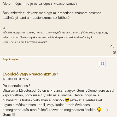
Akkor mégis mire jó ez az egész kreacionizmus?
Bónuszkérdés: Nevezz meg egy az emberiség számára hasznos
találmányt, ami a kreacionizmushoz köthető.
ui:
Már 108 napja nem tudjuk, honnan a fityfirittyből tudunk bármit a jívátmákról, vagy hogy
milyen módon "hatékonyak a természeti törvények módosításában" a jógik.
Gorni, neked nem hiányzik a válasz?
0
x
Popula(c)tion
Evolúció vagy kreacionizmus?
H
2010.10.08. 23:59
o
z
Pounderstibbons !
z
Díjazom a küldetésed, és én is kíváncsi vagyok Gorni véleményére azzal
á
s
kapcsolatban, hogy mi a fityfirity az a jivátma, illetve, hogy mi a
z
búbánatot is tudnak valójában a jógik???
(ezeket a kérdéseket
ó
l
ugyanis módszeresen kerüli, vagy ködösít több évtizedes
á
önmegtartóztatás után fellépő közvetlen megtapasztalásokkal
....)
s
Gorni !!!