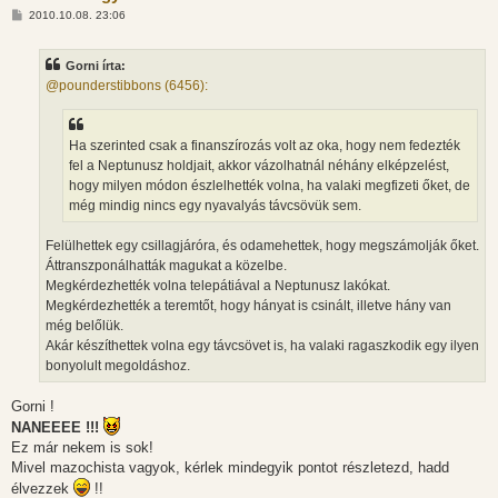
H
2010.10.08. 23:06
o
z
z
Gorni írta:
á
s
@pounderstibbons (6456):
z
ó
l
á
Ha szerinted csak a finanszírozás volt az oka, hogy nem fedezték
s
fel a Neptunusz holdjait, akkor vázolhatnál néhány elképzelést,
hogy milyen módon észlelhették volna, ha valaki megfizeti őket, de
még mindig nincs egy nyavalyás távcsövük sem.
Felülhettek egy csillagjáróra, és odamehettek, hogy megszámolják őket.
Áttranszponálhatták magukat a közelbe.
Megkérdezhették volna telepátiával a Neptunusz lakókat.
Megkérdezhették a teremtőt, hogy hányat is csinált, illetve hány van
még belőlük.
Akár készíthettek volna egy távcsövet is, ha valaki ragaszkodik egy ilyen
bonyolult megoldáshoz.
Gorni !
NANEEEE !!!
Ez már nekem is sok!
Mivel mazochista vagyok, kérlek mindegyik pontot részletezd, hadd
élvezzek
!!