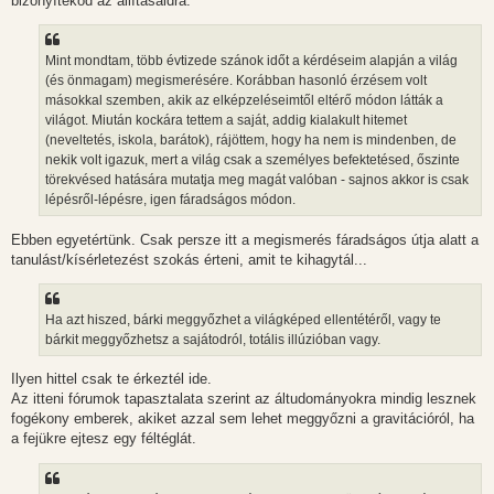
bizonyítékod az állításaidra.
Mint mondtam, több évtizede szánok időt a kérdéseim alapján a világ
(és önmagam) megismerésére. Korábban hasonló érzésem volt
másokkal szemben, akik az elképzeléseimtől eltérő módon látták a
világot. Miután kockára tettem a saját, addig kialakult hitemet
(neveltetés, iskola, barátok), rájöttem, hogy ha nem is mindenben, de
nekik volt igazuk, mert a világ csak a személyes befektetésed, őszinte
törekvésed hatására mutatja meg magát valóban - sajnos akkor is csak
lépésről-lépésre, igen fáradságos módon.
Ebben egyetértünk. Csak persze itt a megismerés fáradságos útja alatt a
tanulást/kísérletezést szokás érteni, amit te kihagytál...
Ha azt hiszed, bárki meggyőzhet a világképed ellentétéről, vagy te
bárkit meggyőzhetsz a sajátodról, totális illúzióban vagy.
Ilyen hittel csak te érkeztél ide.
Az itteni fórumok tapasztalata szerint az áltudományokra mindig lesznek
fogékony emberek, akiket azzal sem lehet meggyőzni a gravitációról, ha
a fejükre ejtesz egy féltéglát.