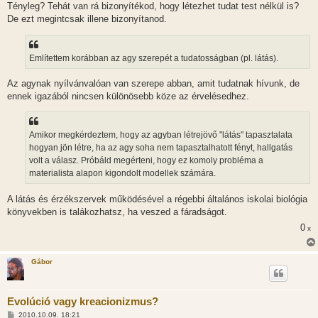
Tényleg? Tehát van rá bizonyítékod, hogy létezhet tudat test nélkül is?
De ezt megintcsak illene bizonyítanod.
Említettem korábban az agy szerepét a tudatosságban (pl. látás).
Az agynak nyílvánvalóan van szerepe abban, amit tudatnak hívunk, de
ennek igazából nincsen különösebb köze az érvelésedhez.
Amikor megkérdeztem, hogy az agyban létrejövő "látás" tapasztalata
hogyan jön létre, ha az agy soha nem tapasztalhatott fényt, hallgatás
volt a válasz. Próbáld megérteni, hogy ez komoly probléma a
materialista alapon kigondolt modellek számára.
A látás és érzékszervek működésével a régebbi általános iskolai biológia
könyvekben is talákozhatsz, ha veszed a fáradságot.
0
x
Gábor
Evolúció vagy kreacionizmus?
H
2010.10.09. 18:21