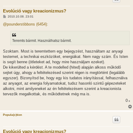
Evolúció vagy kreacionizmus?
H
2010.10.08. 23:01
o
z
@pounderstibbons (6454):
z
á
s
z
Teremts bármit. Használhatsz bármit.
ó
l
á
Szoktam. Most is teremtettem egy bejegyzést, használtam az anyagi
s
testemet, a technikai eszközöket, energiákat. Nem nagy szám. És Isten
is segít benne (ötleteket ad, hogy mire használjam ezeket).
De kikerülted a kérdést. A te modelled (hited) alapján alkoss működő
sejtet úgy, ahogy a feltételezésed szerint régen is megtörtént (legalább
egyszer). Bizonyítsd be, hogy egy kis tudatos irányítással, felhasználva
az anyagot, az energia folyamatokat, tudsz hasonló szintű gépezeteket
alkotni, mint amilyeneket az én feltételezésem szerint a kreacionista
tervezők megalkottak, és működtetnek még ma is.
0
x
Popula(c)tion
Evolúció vagy kreacionizmus?