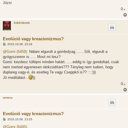
Józsi
0
x
énkérdezek
Evolúció vagy kreacionizmus?
H
2010.10.08. 23:19
o
z
@Gorni (6459):
Nálam elgurult a gombolyag........Sőt, elgurult a
z
gyógyszerem is...... Most mi lesz?
á
s
Gorni: kezdesz túllépni minden határt. .....eddig is így gondoltad, csak
z
nem merted egyenesen ránkzúdítani??? Tényleg nem tudom, hogy
ó
l
duplareg vagy-é, és esetleg Te vagy Cseppkő is?? ::::)))
á
Jó meditálást...
))
s
0
x
zenesz
Evolúció vagy kreacionizmus?
H
2010.10.08. 23:25
o
z
@Gorni (6445):