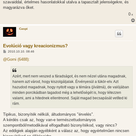
szavaiddal, értelmes hasonlatokkal utalva a tapasztalt jelenségekre, és
magyarázva őket.
0
x
Caspi
Evolúció vagy kreacionizmus?
H
2010.10.10. 08:46
o
z
@Gorni (6488):
z
á
s
z
Azért, mert nem veszed a fáradságot, és nem nézel utána magadnak,
ó
l
hanem azt várod, hogy kiszolgáljalak. Érvényesül a tükör-elv. Azt
á
hazudod magadnak, hogy nyitott vagy a témára (jívátmá), de valójában
s
minden porcikádban tagadod még a lehetőségét is, hogy létezzen
valami, ami a hitednek ellentmond. Saját magad becsapását vetíted ki
rám.
Tipikus, bizonyíték nélküli, áltudományos "érvelés".
A kérdés csak az, hogy van-e természettudományos
szempontból/metodikával elfogadható bizonyítékod, vagy nincs?
Az eddigiek alapján egyébként a válasz az, hogy egyértelműen nincsen