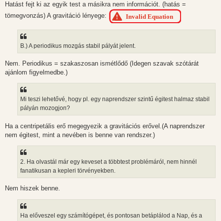
Hatást fejt ki az egyik test a másikra nem információt. (hatás =
tömegvonzás) A gravitáció lényege:
B.) A periodikus mozgás stabil pályát jelent.
Nem. Periodikus = szakaszosan ismétlődő (Idegen szavak szótárát
ajánlom figyelmedbe.)
Mi teszi lehetővé, hogy pl. egy naprendszer szintű égitest halmaz stabil
pályán mozogjon?
Ha a centripetális erő megegyezik a gravitációs erővel.(A naprendszer
nem égitest, mint a nevében is benne van rendszer.)
2. Ha olvastál már egy keveset a többtest problémáról, nem hinnél
fanatikusan a kepleri törvényekben.
Nem hiszek benne.
Ha előveszel egy számítógépet, és pontosan betáplálod a Nap, és a