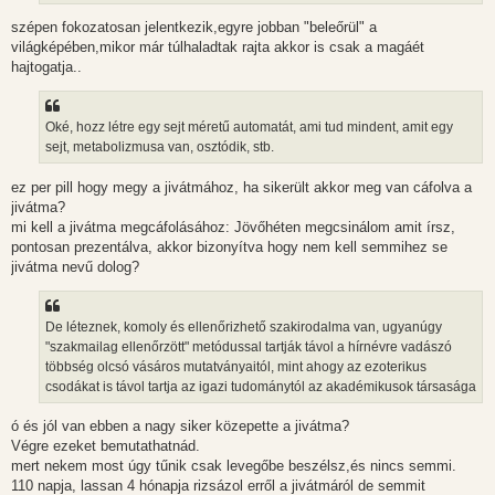
szépen fokozatosan jelentkezik,egyre jobban "beleőrül" a
világképében,mikor már túlhaladtak rajta akkor is csak a magáét
hajtogatja..
Oké, hozz létre egy sejt méretű automatát, ami tud mindent, amit egy
sejt, metabolizmusa van, osztódik, stb.
ez per pill hogy megy a jivátmához, ha sikerült akkor meg van cáfolva a
jivátma?
mi kell a jivátma megcáfolásához: Jövőhéten megcsinálom amit írsz,
pontosan prezentálva, akkor bizonyítva hogy nem kell semmihez se
jivátma nevű dolog?
De léteznek, komoly és ellenőrizhető szakirodalma van, ugyanúgy
"szakmailag ellenőrzött" metódussal tartják távol a hírnévre vadászó
többség olcsó vásáros mutatványaitól, mint ahogy az ezoterikus
csodákat is távol tartja az igazi tudománytól az akadémikusok társasága
ó és jól van ebben a nagy siker közepette a jivátma?
Végre ezeket bemutathatnád.
mert nekem most úgy tűnik csak levegőbe beszélsz,és nincs semmi.
110 napja, lassan 4 hónapja rizsázol erről a jivátmáról de semmit