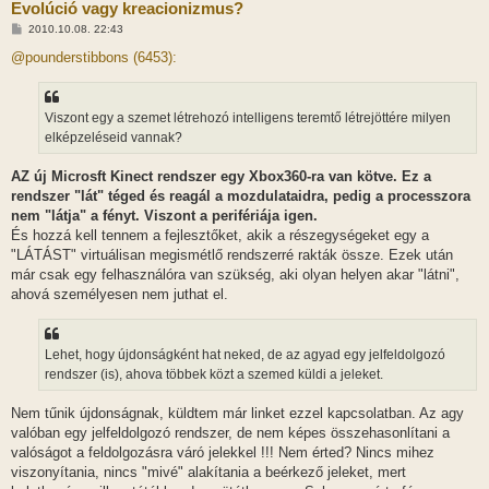
Evolúció vagy kreacionizmus?
H
2010.10.08. 22:43
o
z
@pounderstibbons (6453):
z
á
s
z
Viszont egy a szemet létrehozó intelligens teremtő létrejöttére milyen
ó
l
elképzeléseid vannak?
á
s
AZ új Microsft Kinect rendszer egy Xbox360-ra van kötve. Ez a
rendszer "lát" téged és reagál a mozdulataidra, pedig a processzora
nem "látja" a fényt. Viszont a perifériája igen.
És hozzá kell tennem a fejlesztőket, akik a részegységeket egy a
"LÁTÁST" virtuálisan megismétlő rendszerré rakták össze. Ezek után
már csak egy felhasználóra van szükség, aki olyan helyen akar "látni",
ahová személyesen nem juthat el.
Lehet, hogy újdonságként hat neked, de az agyad egy jelfeldolgozó
rendszer (is), ahova többek közt a szemed küldi a jeleket.
Nem tűnik újdonságnak, küldtem már linket ezzel kapcsolatban. Az agy
valóban egy jelfeldolgozó rendszer, de nem képes összehasonlítani a
valóságot a feldolgozásra váró jelekkel !!! Nem érted? Nincs mihez
viszonyítania, nincs "mivé" alakítania a beérkező jeleket, mert