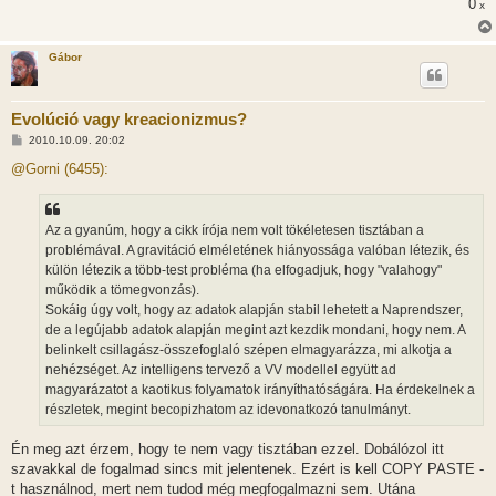
0
x
Gábor
Evolúció vagy kreacionizmus?
H
2010.10.09. 20:02
o
z
@Gorni (6455):
z
á
s
z
Az a gyanúm, hogy a cikk írója nem volt tökéletesen tisztában a
ó
l
problémával. A gravitáció elméletének hiányossága valóban létezik, és
á
külön létezik a több-test probléma (ha elfogadjuk, hogy "valahogy"
s
működik a tömegvonzás).
Sokáig úgy volt, hogy az adatok alapján stabil lehetett a Naprendszer,
de a legújabb adatok alapján megint azt kezdik mondani, hogy nem. A
belinkelt csillagász-összefoglaló szépen elmagyarázza, mi alkotja a
nehézséget. Az intelligens tervező a VV modellel együtt ad
magyarázatot a kaotikus folyamatok irányíthatóságára. Ha érdekelnek a
részletek, megint becopizhatom az idevonatkozó tanulmányt.
Én meg azt érzem, hogy te nem vagy tisztában ezzel. Dobálózol itt
szavakkal de fogalmad sincs mit jelentenek. Ezért is kell COPY PASTE -
t használnod, mert nem tudod még megfogalmazni sem. Utána