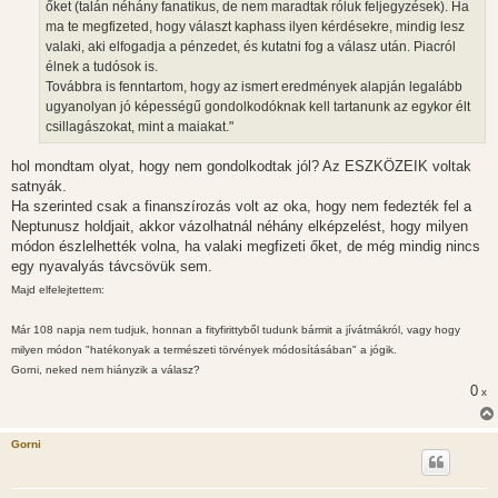
őket (talán néhány fanatikus, de nem maradtak róluk feljegyzések). Ha
ma te megfizeted, hogy választ kaphass ilyen kérdésekre, mindig lesz
valaki, aki elfogadja a pénzedet, és kutatni fog a válasz után. Piacról
élnek a tudósok is.
Továbbra is fenntartom, hogy az ismert eredmények alapján legalább
ugyanolyan jó képességű gondolkodóknak kell tartanunk az egykor élt
csillagászokat, mint a maiakat."
hol mondtam olyat, hogy nem gondolkodtak jól? Az ESZKÖZEIK voltak
satnyák.
Ha szerinted csak a finanszírozás volt az oka, hogy nem fedezték fel a
Neptunusz holdjait, akkor vázolhatnál néhány elképzelést, hogy milyen
módon észlelhették volna, ha valaki megfizeti őket, de még mindig nincs
egy nyavalyás távcsövük sem.
Majd elfelejtettem:
Már 108 napja nem tudjuk, honnan a fityfirittyből tudunk bármit a jívátmákról, vagy hogy
milyen módon "hatékonyak a természeti törvények módosításában" a jógik.
Gorni, neked nem hiányzik a válasz?
0
x
Gorni