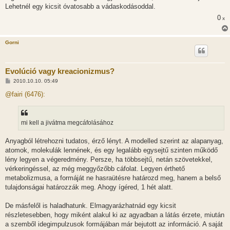
Lehetnél egy kicsit óvatosabb a vádaskodásoddal.
0
x
Gorni
Evolúció vagy kreacionizmus?
H
2010.10.10. 05:49
o
z
@fairi (6476):
z
á
s
z
mi kell a jivátma megcáfolásához
ó
l
á
Anyagból létrehozni tudatos, érző lényt. A modelled szerint az alapanyag,
s
atomok, molekulák lennének, és egy legalább egysejtű szinten működő
lény legyen a végeredmény. Persze, ha többsejtű, netán szövetekkel,
vérkeringéssel, az még meggyőzőbb cáfolat. Legyen érthető
metabolizmusa, a formáját ne hasraütésre határozd meg, hanem a belső
tulajdonságai határozzák meg. Ahogy ígéred, 1 hét alatt.
De másfelől is haladhatunk. Elmagyarázhatnád egy kicsit
részletesebben, hogy miként alakul ki az agyadban a látás érzete, miután
a szemből idegimpulzusok formájában már bejutott az információ. A saját