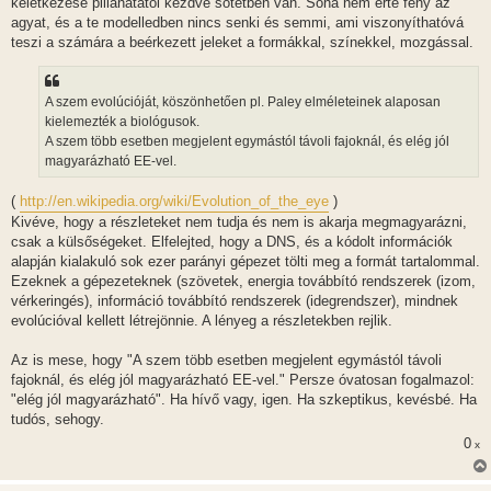
keletkezése pillanatától kezdve sötétben van. Soha nem érte fény az
agyat, és a te modelledben nincs senki és semmi, ami viszonyíthatóvá
teszi a számára a beérkezett jeleket a formákkal, színekkel, mozgással.
A szem evolúcióját, köszönhetően pl. Paley elméleteinek alaposan
kielemezték a biológusok.
A szem több esetben megjelent egymástól távoli fajoknál, és elég jól
magyarázható EE-vel.
(
http://en.wikipedia.org/wiki/Evolution_of_the_eye
)
Kivéve, hogy a részleteket nem tudja és nem is akarja megmagyarázni,
csak a külsőségeket. Elfelejted, hogy a DNS, és a kódolt információk
alapján kialakuló sok ezer parányi gépezet tölti meg a formát tartalommal.
Ezeknek a gépezeteknek (szövetek, energia továbbító rendszerek (izom,
vérkeringés), információ továbbító rendszerek (idegrendszer), mindnek
evolúcióval kellett létrejönnie. A lényeg a részletekben rejlik.
Az is mese, hogy "A szem több esetben megjelent egymástól távoli
fajoknál, és elég jól magyarázható EE-vel." Persze óvatosan fogalmazol:
"elég jól magyarázható". Ha hívő vagy, igen. Ha szkeptikus, kevésbé. Ha
tudós, sehogy.
0
x