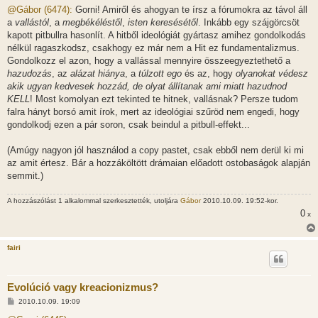
z
@Gábor (6474):
Gorni! Amiről és ahogyan te írsz a fórumokra az távol áll
z
a
vallástól
, a
megbékéléstől
,
isten keresésétől
. Inkább egy szájgörcsöt
á
s
kapott pitbullra hasonlít. A hitből ideológiát gyártasz amihez gondolkodás
z
nélkül ragaszkodsz, csakhogy ez már nem a Hit ez fundamentalizmus.
ó
l
Gondolkozz el azon, hogy a vallással mennyire összeegyeztethető a
á
hazudozás
, az
alázat hiánya
, a
túlzott ego
és az, hogy
olyanokat védesz
s
akik ugyan kedvesek hozzád, de olyat állítanak ami miatt hazudnod
KELL
! Most komolyan ezt tekinted te hitnek, vallásnak? Persze tudom
falra hányt borsó amit írok, mert az ideológiai szűröd nem engedi, hogy
gondolkodj ezen a pár soron, csak beindul a pitbull-effekt...
(Amúgy nagyon jól használod a copy pastet, csak ebből nem derül ki mi
az amit értesz. Bár a hozzáköltött drámaian előadott ostobaságok alapján
semmit.)
A hozzászólást 1 alkalommal szerkesztették, utoljára
Gábor
2010.10.09. 19:52-kor.
0
x
fairi
Evolúció vagy kreacionizmus?
H
2010.10.09. 19:09
o
z