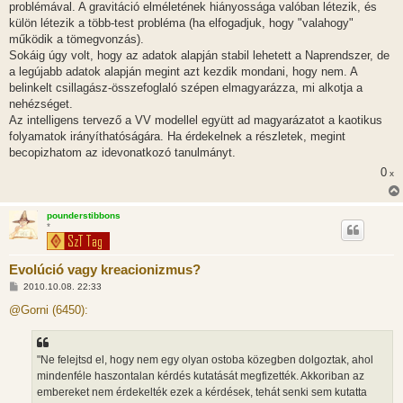
problémával. A gravitáció elméletének hiányossága valóban létezik, és
külön létezik a több-test probléma (ha elfogadjuk, hogy "valahogy"
működik a tömegvonzás).
Sokáig úgy volt, hogy az adatok alapján stabil lehetett a Naprendszer, de
a legújabb adatok alapján megint azt kezdik mondani, hogy nem. A
belinkelt csillagász-összefoglaló szépen elmagyarázza, mi alkotja a
nehézséget.
Az intelligens tervező a VV modellel együtt ad magyarázatot a kaotikus
folyamatok irányíthatóságára. Ha érdekelnek a részletek, megint
becopizhatom az idevonatkozó tanulmányt.
0
x
pounderstibbons
*
Evolúció vagy kreacionizmus?
H
2010.10.08. 22:33
o
z
@Gorni (6450):
z
á
s
z
"Ne felejtsd el, hogy nem egy olyan ostoba közegben dolgoztak, ahol
ó
l
mindenféle haszontalan kérdés kutatását megfizették. Akkoriban az
á
embereket nem érdekelték ezek a kérdések, tehát senki sem kutatta
s