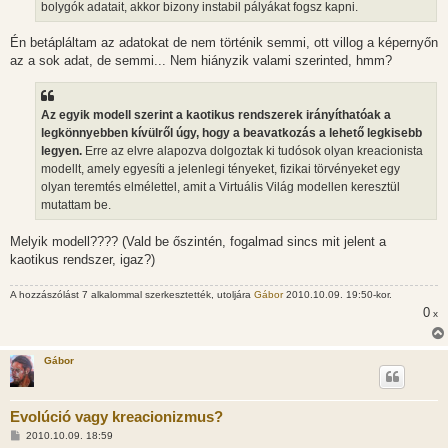
bolygók adatait, akkor bizony instabil pályákat fogsz kapni.
Én betápláltam az adatokat de nem történik semmi, ott villog a képernyőn
az a sok adat, de semmi... Nem hiányzik valami szerinted, hmm?
Az egyik modell szerint a kaotikus rendszerek irányíthatóak a
legkönnyebben kívülről úgy, hogy a beavatkozás a lehető legkisebb
legyen.
Erre az elvre alapozva dolgoztak ki tudósok olyan kreacionista
modellt, amely egyesíti a jelenlegi tényeket, fizikai törvényeket egy
olyan teremtés elmélettel, amit a Virtuális Világ modellen keresztül
mutattam be.
Melyik modell???? (Vald be őszintén, fogalmad sincs mit jelent a
kaotikus rendszer, igaz?)
A hozzászólást 7 alkalommal szerkesztették, utoljára
Gábor
2010.10.09. 19:50-kor.
0
x
Gábor
Evolúció vagy kreacionizmus?
H
2010.10.09. 18:59
o