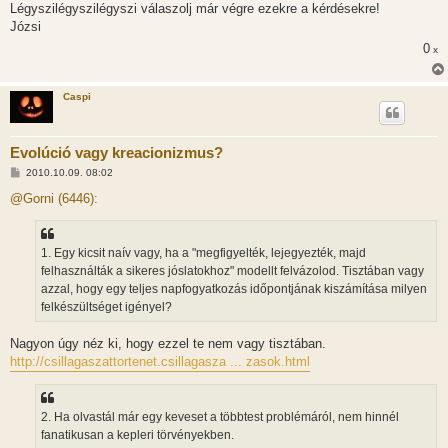
Légyszilégyszilégyszi válaszolj már végre ezekre a kérdésekre!
Józsi
0
x
Caspi
Evolúció vagy kreacionizmus?
H
2010.10.09. 08:02
o
z
@Gorni (6446):
z
á
s
z
1. Egy kicsit naív vagy, ha a "megfigyelték, lejegyezték, majd
ó
l
felhasználták a sikeres jóslatokhoz" modellt felvázolod. Tisztában vagy
á
azzal, hogy egy teljes napfogyatkozás időpontjának kiszámítása milyen
s
felkészültséget igényel?
Nagyon úgy néz ki, hogy ezzel te nem vagy tisztában.
http://csillagaszattortenet.csillagasza ... zasok.html
2. Ha olvastál már egy keveset a többtest problémáról, nem hinnél
fanatikusan a kepleri törvényekben.