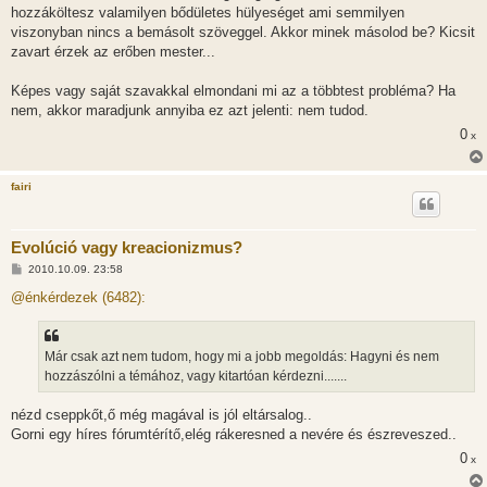
hozzáköltesz valamilyen bődületes hülyeséget ami semmilyen
viszonyban nincs a bemásolt szöveggel. Akkor minek másolod be? Kicsit
zavart érzek az erőben mester...
Képes vagy saját szavakkal elmondani mi az a többtest probléma? Ha
nem, akkor maradjunk annyiba ez azt jelenti: nem tudod.
0
x
fairi
Evolúció vagy kreacionizmus?
H
2010.10.09. 23:58
o
z
@énkérdezek (6482):
z
á
s
z
Már csak azt nem tudom, hogy mi a jobb megoldás: Hagyni és nem
ó
l
hozzászólni a témához, vagy kitartóan kérdezni.......
á
s
nézd cseppkőt,ő még magával is jól eltársalog..
Gorni egy híres fórumtérítő,elég rákeresned a nevére és észreveszed..
0
x