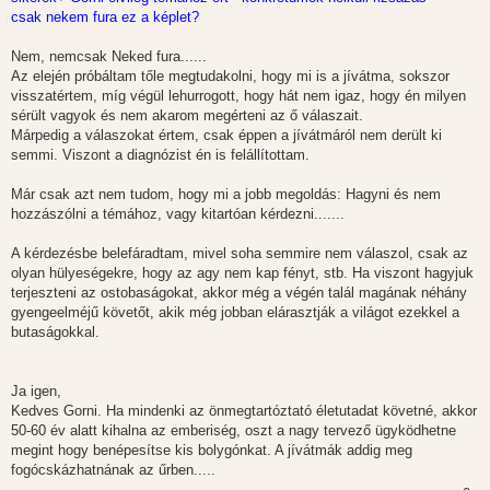
á
s
csak nekem fura ez a képlet?
z
ó
l
Nem, nemcsak Neked fura......
á
Az elején próbáltam tőle megtudakolni, hogy mi is a jívátma, sokszor
s
visszatértem, míg végül lehurrogott, hogy hát nem igaz, hogy én milyen
sérült vagyok és nem akarom megérteni az ő válaszait.
Márpedig a válaszokat értem, csak éppen a jívátmáról nem derült ki
semmi. Viszont a diagnózist én is felállítottam.
Már csak azt nem tudom, hogy mi a jobb megoldás: Hagyni és nem
hozzászólni a témához, vagy kitartóan kérdezni.......
A kérdezésbe belefáradtam, mivel soha semmire nem válaszol, csak az
olyan hülyeségekre, hogy az agy nem kap fényt, stb. Ha viszont hagyjuk
terjeszteni az ostobaságokat, akkor még a végén talál magának néhány
gyengeelméjű követőt, akik még jobban elárasztják a világot ezekkel a
butaságokkal.
Ja igen,
Kedves Gorni. Ha mindenki az önmegtartóztató életutadat követné, akkor
50-60 év alatt kihalna az emberiség, oszt a nagy tervező ügyködhetne
megint hogy benépesítse kis bolygónkat. A jívátmák addig meg
fogócskázhatnának az űrben.....