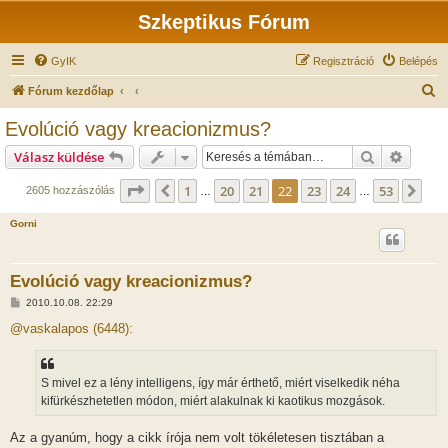
Szkeptikus Fórum
GyIK
Regisztráció
Belépés
K
Fórum kezdőlap
e
Evolúció vagy kreacionizmus?
r
Keresés
Részlet
Válasz küldése
e
s
Oldal:
22
/
53
1
20
21
22
23
24
53
Előző
Köv
2605 hozzászólás
…
…
é
Gorni
s
Evolúció vagy kreacionizmus?
H
2010.10.08. 22:29
o
z
@vaskalapos (6448):
z
á
s
z
S mivel ez a lény intelligens, így már érthető, miért viselkedik néha
ó
l
kifürkészhetetlen módon, miért alakulnak ki kaotikus mozgások.
á
s
Az a gyanúm, hogy a cikk írója nem volt tökéletesen tisztában a