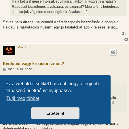
Ha a két test nem érintkezik egymással, akkor mi közvetíti a hatást?
Ráadásul tetszőleges távolságra, és azonnal? Még a fény terjedését
sem tartják végtelen sebességűnek. A válaszod?
Szvsz nem ártana, ha vennéd a fáradságot és használnád a google-t.
Például a "gravitációs hullám" egy jó találatokat adó kifejezés lehet...
0
x
Caspi
Evolúció vagy kreacionizmus?
H
2010.10.10. 08:55
o
z
@Gorni (6490):
z
á
Ez a weboldal sütiket használ, hogy a legjobb
s
z
felhasználói élményt nyújthassa.
Anyagból létrehozni tudatos, érző lényt. A modelled szerint az
ó
l
alapanyag, atomok, molekulák lennének, és egy legalább egysejtű
Tudj meg többet
á
szinten működő lény legyen a végeredmény. Persze, ha többsejtű,
s
netán szövetekkel, vérkeringéssel, az még meggyőzőbb cáfolat.
Értettem!
LOL
Ez történetesen minden egyes élőlényre igaz, vagyis a jivátmá már a
definícióddal meg lett cáfolva.