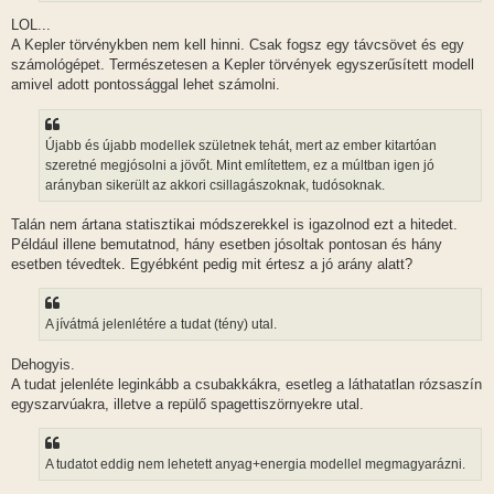
LOL...
A Kepler törvénykben nem kell hinni. Csak fogsz egy távcsövet és egy
számológépet. Természetesen a Kepler törvények egyszerűsített modell
amivel adott pontossággal lehet számolni.
Újabb és újabb modellek születnek tehát, mert az ember kitartóan
szeretné megjósolni a jövőt. Mint említettem, ez a múltban igen jó
arányban sikerült az akkori csillagászoknak, tudósoknak.
Talán nem ártana statisztikai módszerekkel is igazolnod ezt a hitedet.
Például illene bemutatnod, hány esetben jósoltak pontosan és hány
esetben tévedtek. Egyébként pedig mit értesz a jó arány alatt?
A jívátmá jelenlétére a tudat (tény) utal.
Dehogyis.
A tudat jelenléte leginkább a csubakkákra, esetleg a láthatatlan rózsaszín
egyszarvúakra, illetve a repülő spagettiszörnyekre utal.
A tudatot eddig nem lehetett anyag+energia modellel megmagyarázni.