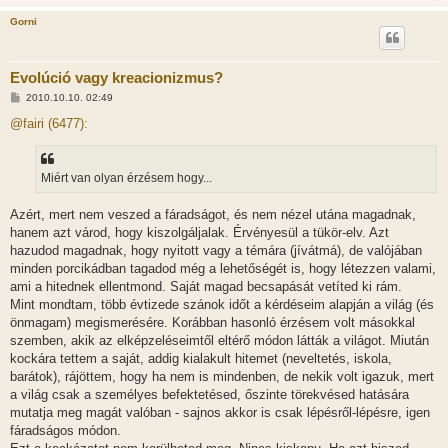
Gorni
Evolúció vagy kreacionizmus?
H
2010.10.10. 02:49
o
z
@fairi (6477):
z
á
s
z
Miért van olyan érzésem hogy...
ó
l
á
Azért, mert nem veszed a fáradságot, és nem nézel utána magadnak,
s
hanem azt várod, hogy kiszolgáljalak. Érvényesül a tükör-elv. Azt
hazudod magadnak, hogy nyitott vagy a témára (jívátmá), de valójában
minden porcikádban tagadod még a lehetőségét is, hogy létezzen valami,
ami a hitednek ellentmond. Saját magad becsapását vetíted ki rám.
Mint mondtam, több évtizede szánok időt a kérdéseim alapján a világ (és
önmagam) megismerésére. Korábban hasonló érzésem volt másokkal
szemben, akik az elképzeléseimtől eltérő módon látták a világot. Miután
kockára tettem a saját, addig kialakult hitemet (neveltetés, iskola,
barátok), rájöttem, hogy ha nem is mindenben, de nekik volt igazuk, mert
a világ csak a személyes befektetésed, őszinte törekvésed hatására
mutatja meg magát valóban - sajnos akkor is csak lépésről-lépésre, igen
fáradságos módon.