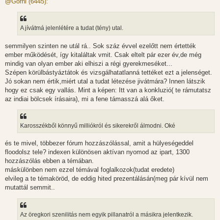
@Gorni (6445):
z
á
s
z
A jívátmá jelenlétére a tudat (tény) utal.
ó
l
á
semmilyen szinten ne utál rá.. Sok száz évvel ezelőtt nem értették
s
ember működését, így kitaláltak vmit. Csak eltelt pár ezer év,de még
mindig van olyan ember aki elhiszi a régi gyerekmeséket...
Szépen körülbástyáztátok és vizsgálhatatlanná tettéket ezt a jelenséget.
Jó sokan nem értik,miért utal a tudat létezése jivátmára? Innen látszik
hogy ez csak egy vallás. Mint a képen: Itt van a konkluzió( te rámutatsz
az indiai bölcsek írásaira), mi a fene támasszá alá őket.
Karosszékből könnyű milliókról és sikerekről álmodni. Oké
és te mivel, többezer fórum hozzászólással, amit a hülyeségeddel
floodolsz tele? indexen különösen aktívan nyomod az ipart, 1300
hozzászólás ebben a témában.
máskülönben nem ezzel témával foglalkozok(tudat eredete)
elvileg a te témaköröd, de eddig hited prezentálásán(meg pár kívül nem
mutattál semmit..
Az öregkori szenilitás nem egyik pillanatról a másikra jelentkezik.