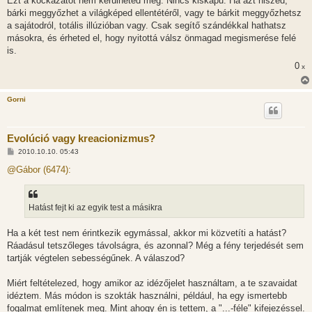
Ezt a kockázatot nem kerülheted meg. Nincs kiskapu. Ha azt hiszed,
bárki meggyőzhet a világképed ellentétéről, vagy te bárkit meggyőzhetsz
a sajátodról, totális illúzióban vagy. Csak segítő szándékkal hathatsz
másokra, és érheted el, hogy nyitottá válsz önmagad megismerése felé
is.
0
x
Gorni
Evolúció vagy kreacionizmus?
H
2010.10.10. 05:43
o
z
@Gábor (6474):
z
á
s
z
Hatást fejt ki az egyik test a másikra
ó
l
á
Ha a két test nem érintkezik egymással, akkor mi közvetíti a hatást?
s
Ráadásul tetszőleges távolságra, és azonnal? Még a fény terjedését sem
tartják végtelen sebességűnek. A válaszod?
Miért feltételezed, hogy amikor az idézőjelet használtam, a te szavaidat
idéztem. Más módon is szokták használni, például, ha egy ismertebb
fogalmat említenek meg. Mint ahogy én is tettem, a "...-féle" kifejezéssel.