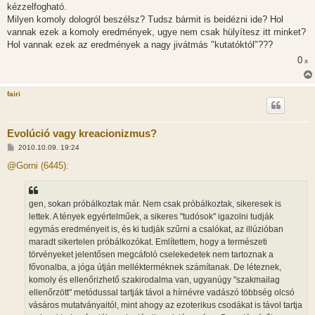
kézzelfogható.
Milyen komoly dologról beszélsz? Tudsz bármit is beidézni ide? Hol
vannak ezek a komoly eredmények, ugye nem csak hülyítesz itt minket?
Hol vannak ezek az eredmények a nagy jivátmás "kutatóktól"???
0
x
fairi
Evolúció vagy kreacionizmus?
H
2010.10.09. 19:24
o
z
@Gorni (6445):
z
á
s
z
gen, sokan próbálkoztak már. Nem csak próbálkoztak, sikeresek is
ó
l
lettek. A tények egyértelműek, a sikeres "tudósok" igazolni tudják
á
egymás eredményeit is, és ki tudják szűrni a csalókat, az illúzióban
s
maradt sikertelen próbálkozókat. Említettem, hogy a természeti
törvényeket jelentősen megcáfoló cselekedetek nem tartoznak a
fővonalba, a jóga útján mellékterméknek számítanak. De léteznek,
komoly és ellenőrizhető szakirodalma van, ugyanúgy "szakmailag
ellenőrzött" metódussal tartják távol a hírnévre vadászó többség olcsó
vásáros mutatványaitól, mint ahogy az ezoterikus csodákat is távol tartja