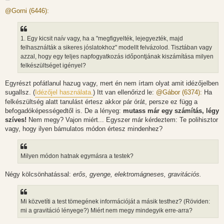
o
z
@Gorni (6446):
z
á
s
z
1. Egy kicsit naív vagy, ha a "megfigyelték, lejegyezték, majd
ó
l
felhasználták a sikeres jóslatokhoz" modellt felvázolod. Tisztában vagy
á
azzal, hogy egy teljes napfogyatkozás időpontjának kiszámítása milyen
s
felkészültséget igényel?
Egyrészt pofátlanul hazug vagy, mert én nem írtam olyat amit idézőjelben
sugallsz. (
Idézőjel használata.
) Itt van ellenőrizd le:
@Gábor (6374):
Ha
felkészültség alatt tanulást értesz akkor pár órát, persze ez függ a
befogadóképességedtől is. De a lényeg:
mutass már egy számítás, légy
szíves!
Nem megy? Vajon miért... Egyszer már kérdeztem: Te polihisztor
vagy, hogy ilyen bámulatos módon értesz mindenhez?
Milyen módon hatnak egymásra a testek?
Négy kölcsönhatással:
erős, gyenge, elektromágneses, gravitációs.
Mi közvetíti a test tömegének információját a másik testhez? (Röviden:
mi a gravitáció lényege?) Miért nem megy mindegyik erre-arra?