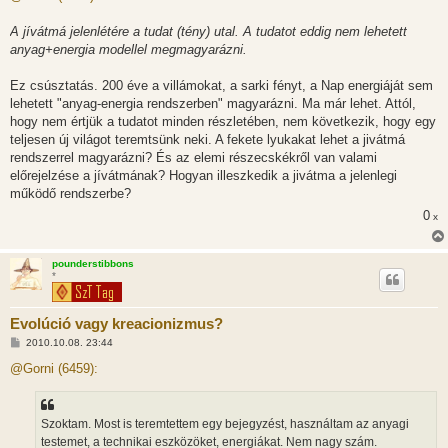
z
á
s
A jívátmá jelenlétére a tudat (tény) utal. A tudatot eddig nem lehetett
z
anyag+energia modellel megmagyarázni.
ó
l
á
Ez csúsztatás. 200 éve a villámokat, a sarki fényt, a Nap energiáját sem
s
lehetett "anyag-energia rendszerben" magyarázni. Ma már lehet. Attól,
hogy nem értjük a tudatot minden részletében, nem következik, hogy egy
teljesen új világot teremtsünk neki. A fekete lyukakat lehet a jivátmá
rendszerrel magyarázni? És az elemi részecskékről van valami
előrejelzése a jívátmának? Hogyan illeszkedik a jivátma a jelenlegi
működő rendszerbe?
0
x
pounderstibbons
*
Evolúció vagy kreacionizmus?
H
2010.10.08. 23:44
o
z
@Gorni (6459):
z
á
s
z
Szoktam. Most is teremtettem egy bejegyzést, használtam az anyagi
ó
l
testemet, a technikai eszközöket, energiákat. Nem nagy szám.