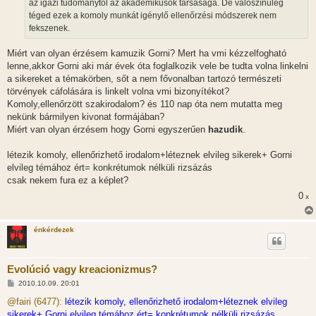
az igazi tudománytól az akadémikusok társasága. De valószínűleg
téged ezek a komoly munkát igénylő ellenőrzési módszerek nem
fekszenek.
Miért van olyan érzésem kamuzik Gorni? Mert ha vmi kézzelfogható
lenne,akkor Gorni aki már évek óta foglalkozik vele be tudta volna linkelni
a sikereket a témakörben, sőt a nem fővonalban tartozó természeti
törvények cáfolására is linkelt volna vmi bizonyítékot?
Komoly,ellenőrzött szakirodalom? és 110 nap óta nem mutatta meg
nekünk bármilyen kivonat formájában?
Miért van olyan érzésem hogy Gorni egyszerűen
hazudik
.
létezik komoly, ellenőrizhető irodalom+léteznek elvileg sikerek+ Gorni
elvileg témához ért= konkrétumok nélküli rizsázás
csak nekem fura ez a képlet?
0
x
énkérdezek
Evolúció vagy kreacionizmus?
H
2010.10.09. 20:01
o
z
@fairi (6477):
létezik komoly, ellenőrizhető irodalom+léteznek elvileg
z
sikerek+ Gorni elvileg témához ért= konkrétumok nélküli rizsázás