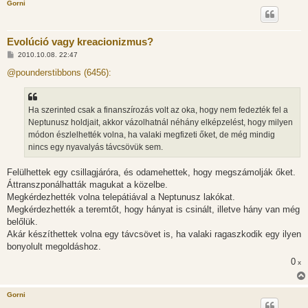
Gorni
Evolúció vagy kreacionizmus?
H
2010.10.08. 22:47
o
z
@pounderstibbons (6456):
z
á
s
z
Ha szerinted csak a finanszírozás volt az oka, hogy nem fedezték fel a
ó
l
Neptunusz holdjait, akkor vázolhatnál néhány elképzelést, hogy milyen
á
módon észlelhették volna, ha valaki megfizeti őket, de még mindig
s
nincs egy nyavalyás távcsövük sem.
Felülhettek egy csillagjáróra, és odamehettek, hogy megszámolják őket.
Áttranszponálhatták magukat a közelbe.
Megkérdezhették volna telepátiával a Neptunusz lakókat.
Megkérdezhették a teremtőt, hogy hányat is csinált, illetve hány van még
belőlük.
Akár készíthettek volna egy távcsövet is, ha valaki ragaszkodik egy ilyen
bonyolult megoldáshoz.
0
x
Gorni