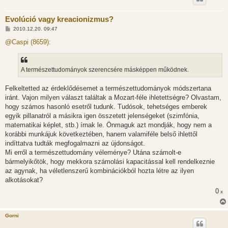
Evolúció vagy kreacionizmus?
H
2010.12.20. 09:47
o
z
@Caspi (8659):
z
á
s
z
A természettudományok szerencsére másképpen működnek.
ó
l
á
Felkeltetted az érdeklődésemet a természettudományok módszertana
s
iránt. Vajon milyen választ találtak a Mozart-féle ihletettségre? Olvastam,
hogy számos hasonló esetről tudunk. Tudósok, tehetséges emberek
egyik pillanatról a másikra igen összetett jelenségeket (szimfónia,
matematikai képlet, stb.) írnak le. Önmaguk azt mondják, hogy nem a
korábbi munkájuk következtében, hanem valamiféle belső ihlettől
indíttatva tudták megfogalmazni az újdonságot.
Mi erről a természettudomány véleménye? Utána számolt-e
bármelyikőtök, hogy mekkora számolási kapacitással kell rendelkeznie
az agynak, ha véletlenszerű kombinációkból hozta létre az ilyen
alkotásokat?
0
x
Gorni