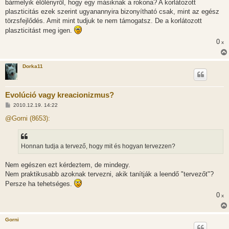
bármelyik élőlényről, hogy egy másiknak a rokona? A korlátozott
plaszticitás ezek szerint ugyanannyira bizonyítható csak, mint az egész
törzsfejlődés. Amit mint tudjuk te nem támogatsz. De a korlátozott
plaszticitást meg igen.
0
x
Dorka11
Evolúció vagy kreacionizmus?
H
2010.12.19. 14:22
o
z
@Gorni (8653):
z
á
s
z
Honnan tudja a tervező, hogy mit és hogyan tervezzen?
ó
l
á
Nem egészen ezt kérdeztem, de mindegy.
s
Nem praktikusabb azoknak tervezni, akik tanítják a leendő "tervezőt"?
Persze ha tehetséges.
0
x
Gorni