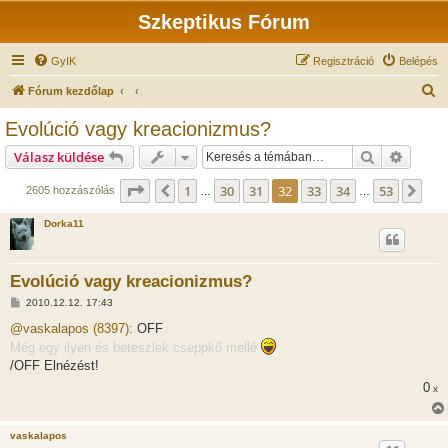
Szkeptikus Fórum
GyIK
Regisztráció
Belépés
K
Fórum kezdőlap
e
Evolúció vagy kreacionizmus?
r
Keresés
Részlet
Válasz küldése
e
s
Oldal:
32
/
53
1
30
31
32
33
34
53
Előző
Köv
2605 hozzászólás
…
…
é
Dorka11
s
Evolúció vagy kreacionizmus?
H
2010.12.12. 17:43
o
z
@vaskalapos (8397):
OFF
z
Még egy ilyen és beteszlek cseppkő mellé
á
s
/OFF Elnézést!
z
ó
0
x
l
á
s
vaskalapos