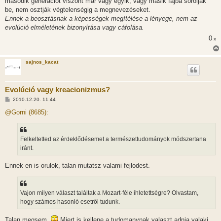
második generációt viszont már vagy egyik, vagy másik fajba sorolják
be, nem osztják végtelenségig a megnevezéseket.
Ennek a beosztásnak a képességek megítélése a lényege, nem az
evolúció elméletének bizonyítása vagy cáfolása.
0
x
sajnos_kacat
Evolúció vagy kreacionizmus?
H
2010.12.20. 11:44
o
z
@Gorni (8685):
z
á
s
z
Felkeltetted az érdeklődésemet a természettudományok módszertana
ó
l
iránt.
á
s
Ennek en is orulok, talan mutatsz valami fejlodest.
Vajon milyen választ találtak a Mozart-féle ihletettségre? Olvastam,
hogy számos hasonló esetről tudunk.
Talan megsem.
Miert is kellene a tudomanynak valaszt adnia valaki