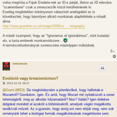
volna megírnia a Fajok Eredete-nek az ID-s párját, illetve az ID releváns
"szakemberei" csak a zeneszerzők közül kerülhetnének ki.
Esetleg megfelelően önkényesen választott analógiából az is
következhet, hogy bármilyen alkotó munkának alapfeltétele a rohadt
alma:
http://www.guardian.co.uk/stage/2009/no ... -biography
A másik szempont, hogy az "Ignoramus et ignorabimus", mint kutatási
elv, a lusta emberek munkamódszere...
A természettudományok szerencsére másképpen működnek.
0
x
énkérdezek
Evolúció vagy kreacionizmus?
H
2010.12.19. 09:27
o
z
@Gorni (8653):
De megkérdezném a jelenlévőket, hogy hallottak-e
z
Mozartról? Gondolom, igen. És arról, hogy Mozart mit nyilatkozott a zenei
á
s
tehetségéről, meg az alkotás folyamatáról? Nos? Valaki? Igen érdekes
z
dolgokat mondott el azokról a történésekről, amelyek végén megalkotta
ó
l
rendkívüli műveit. Az a gyanúm, hogy amíg ezt nem értjük meg, nem sok
á
reményünk lehet a biológiai formák megalkotásának megértésére sem.
s