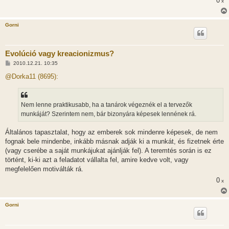
0
x
Gorni
Evolúció vagy kreacionizmus?
H
2010.12.21. 10:35
o
z
@Dorka11 (8695):
z
á
s
z
Nem lenne praktikusabb, ha a tanárok végeznék el a tervezők
ó
l
munkáját? Szerintem nem, bár bizonyára képesek lennének rá.
á
s
Általános tapasztalat, hogy az emberek sok mindenre képesek, de nem
fognak bele mindenbe, inkább másnak adják ki a munkát, és fizetnek érte
(vagy cserébe a saját munkájukat ajánlják fel). A teremtés során is ez
történt, ki-ki azt a feladatot vállalta fel, amire kedve volt, vagy
megfelelően motiválták rá.
0
x
Gorni