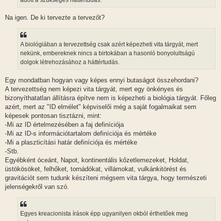
Na igen. De ki tervezte a tervezőt?
A biológiában a tervezettség csak azért képezheti vita tárgyát, mert
nekünk, embereknek nincs a birtokában a hasonló bonyolultságú
dolgok létrehozásához a háttértudás.
Egy mondatban hogyan vagy képes ennyi butaságot összehordani?
A tervezettség nem képezi vita tárgyát, mert egy önkényes és
bizonyíthatatlan állításra építve nem is képezheti a biológia tárgyát. Főleg
azért, mert az "ID elmélet" képviselői még a saját fogalmaikat sem
képesek pontosan tisztázni, mint:
-Mi az ID értelmezésében a faj definíciója
-Mi az ID-s információtartalom definíciója és mértéke
-Mi a plaszticítási határ definíciója és mértéke
-Stb.
Egyébként óceánt, Napot, kontinentális kőzetlemezeket, Holdat,
üstökösöket, felhőket, tornádókat, villámokat, vulkánkitörést és
gravitációt sem tudunk készíteni mégsem vita tárgya, hogy természeti
jelenségekről van szó.
Egyes kreacionista írások épp ugyanilyen okból érthetőek meg