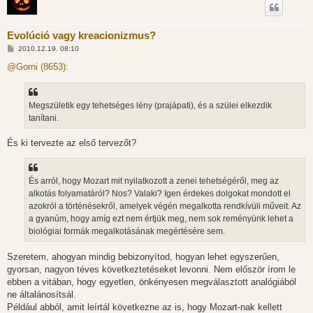
Evolúció vagy kreacionizmus?
H
2010.12.19. 08:10
o
z
@Gorni (8653):
z
á
s
z
Megszületik egy tehetséges lény (prajápati), és a szülei elkezdik
ó
l
tanítani.
á
s
És ki tervezte az első tervezőt?
És arról, hogy Mozart mit nyilatkozott a zenei tehetségéről, meg az
alkotás folyamatáról? Nos? Valaki? Igen érdekes dolgokat mondott el
azokról a történésekről, amelyek végén megalkotta rendkívüli műveit. Az
a gyanúm, hogy amíg ezt nem értjük meg, nem sok reményünk lehet a
biológiai formák megalkotásának megértésére sem.
Szeretem, ahogyan mindig bebizonyítod, hogyan lehet egyszerűen,
gyorsan, nagyon téves következtetéseket levonni. Nem először írom le
ebben a vitában, hogy egyetlen, önkényesen megválasztott analógiából
ne általánosítsál.
Például abból, amit leírtál következne az is, hogy Mozart-nak kellett