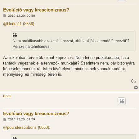
Evolúció vagy kreacionizmus?
H
2010.12.20. 09:50
o
z
@Dorka11 (8666):
z
á
s
z
Nem praktikusabb azoknak tervezni, akik tanítják a leendő "tervezőt"?
ó
l
Persze ha tehetséges.
á
s
Az iskolában tervezők ezreit képeznek. Nem lenne praktikusabb, ha a
tanárok végeznék el a tervezők munkáját? Szerintem nem, bár bizonyára
képesek lennének rá. Isten kivételével mindenkinek vannak korlátai,
mennyiségi és minőségi téren is.
0
x
Gorni
Evolúció vagy kreacionizmus?
H
2010.12.20. 09:59
o
z
@pounderstibbons (8663):
z
á
s