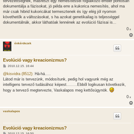
tervezettségnek, másrészt egy nemesítéssel foglalkozó ember pontosan
ó
l
dokumentálja a fázisokat, jó példa erre a kukorica nemesítés, ahol ma
á
már csak hibrid kukoricákat termesztenek és így elég jól nyomon
s
követhetők a változásokat, s ha azokat genetikailag is teljességgel
dokumentálnák, akkor láthatóak lennének az evolúció fázisai is...
0
x
énkérdezek
Evolúció vagy kreacionizmus?
H
2010.12.15. 16:44
o
z
@kisvidra (8512):
Há-há.....
z
Látod már is tervezünk, módosítunk, pedig hol vagyunk még az
á
s
intelligens tervező tudásához képest.........Ebből logikusan következik,
z
hogy a tervező megtervezte, Vaskalapos meg kettősügynök.
ó
l
0
x
á
s
vaskalapos
Evolúció vagy kreacionizmus?
H
2010.12.15. 16:50