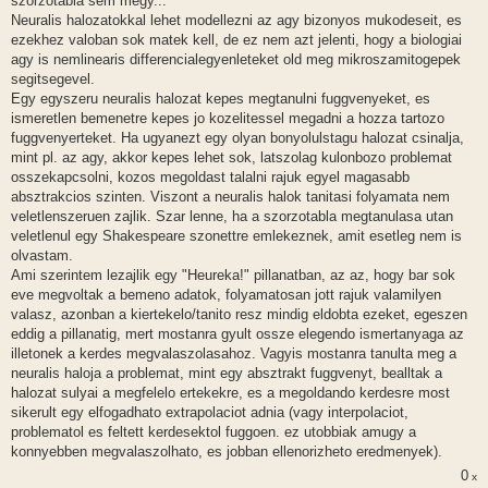
szorzotabla sem megy...
Neuralis halozatokkal lehet modellezni az agy bizonyos mukodeseit, es
ezekhez valoban sok matek kell, de ez nem azt jelenti, hogy a biologiai
agy is nemlinearis differencialegyenleteket old meg mikroszamitogepek
segitsegevel.
Egy egyszeru neuralis halozat kepes megtanulni fuggvenyeket, es
ismeretlen bemenetre kepes jo kozelitessel megadni a hozza tartozo
fuggvenyerteket. Ha ugyanezt egy olyan bonyolulstagu halozat csinalja,
mint pl. az agy, akkor kepes lehet sok, latszolag kulonbozo problemat
osszekapcsolni, kozos megoldast talalni rajuk egyel magasabb
absztrakcios szinten. Viszont a neuralis halok tanitasi folyamata nem
veletlenszeruen zajlik. Szar lenne, ha a szorzotabla megtanulasa utan
veletlenul egy Shakespeare szonettre emlekeznek, amit esetleg nem is
olvastam.
Ami szerintem lezajlik egy "Heureka!" pillanatban, az az, hogy bar sok
eve megvoltak a bemeno adatok, folyamatosan jott rajuk valamilyen
valasz, azonban a kiertekelo/tanito resz mindig eldobta ezeket, egeszen
eddig a pillanatig, mert mostanra gyult ossze elegendo ismertanyaga az
illetonek a kerdes megvalaszolasahoz. Vagyis mostanra tanulta meg a
neuralis haloja a problemat, mint egy absztrakt fuggvenyt, bealltak a
halozat sulyai a megfelelo ertekekre, es a megoldando kerdesre most
sikerult egy elfogadhato extrapolaciot adnia (vagy interpolaciot,
problematol es feltett kerdesektol fuggoen. ez utobbiak amugy a
konnyebben megvalaszolhato, es jobban ellenorizheto eredmenyek).
0
x