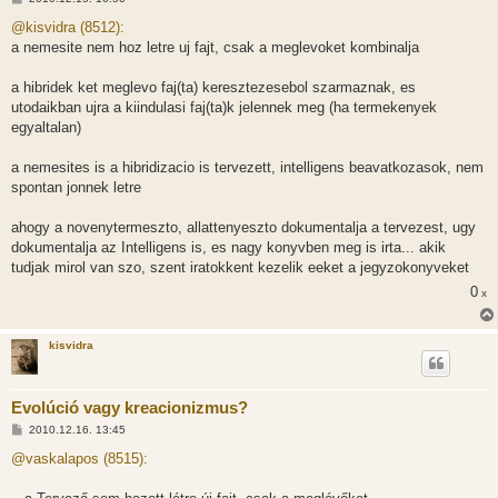
o
z
@kisvidra (8512):
z
a nemesite nem hoz letre uj fajt, csak a meglevoket kombinalja
á
s
z
a hibridek ket meglevo faj(ta) keresztezesebol szarmaznak, es
ó
l
utodaikban ujra a kiindulasi faj(ta)k jelennek meg (ha termekenyek
á
egyaltalan)
s
a nemesites is a hibridizacio is tervezett, intelligens beavatkozasok, nem
spontan jonnek letre
ahogy a novenytermeszto, allattenyeszto dokumentalja a tervezest, ugy
dokumentalja az Intelligens is, es nagy konyvben meg is irta... akik
tudjak mirol van szo, szent iratokkent kezelik eeket a jegyzokonyveket
0
x
kisvidra
Evolúció vagy kreacionizmus?
H
2010.12.16. 13:45
o
z
@vaskalapos (8515):
z
á
s