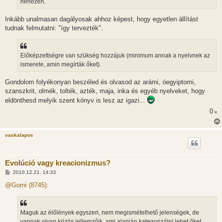
nehezen.
Inkább unalmasan dagályosak ahhoz képest, hogy egyetlen állítást
tudnak felmutatni: "így tervezték".
Előképzettségre van szükség hozzájuk (minimum annak a nyelvnek az
ismerete, amin megírták őket).
Gondolom folyékonyan beszéled és olvasod az arámi, óegyiptomi,
szanszkrit, olmék, tolték, azték, maja, inka és egyéb nyelveket, hogy
eldönthesd melyik szent könyv is lesz az igazi...
0
x
vaskalapos
Evolúció vagy kreacionizmus?
H
2010.12.21. 14:33
o
z
@Gorni (8745):
z
á
s
z
Maguk az élőlények egyszeri, nem megismételhető jelenségek, de
ó
l
vannak olyan közös jellemzőik, ami alapján kategorizálni lehet őket.