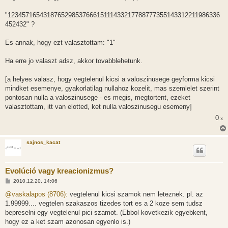
"123457165431876529853766615111433217788777355143312211986336
452432" ?
Es annak, hogy ezt valasztottam: "1"
Ha erre jo valaszt adsz, akkor tovabblehetunk.
[a helyes valasz, hogy vegtelenul kicsi a valoszinusege geyforma kicsi
mindket esemenye, gyakorlatilag nullahoz kozelit, mas szemlelet szerint
pontosan nulla a valoszinusege - es megis, megtortent, ezeket
valasztottam, itt van elotted, ket nulla valoszinusegu esemeny]
0
x
sajnos_kacat
Evolúció vagy kreacionizmus?
H
2010.12.20. 14:06
o
z
@vaskalapos (8706):
vegtelenul kicsi szamok nem leteznek. pl. az
z
1.99999.... vegtelen szakaszos tizedes tort es a 2 koze sem tudsz
á
s
bepreselni egy vegtelenul pici szamot. (Ebbol kovetkezik egyebkent,
z
hogy ez a ket szam azonosan egyenlo is.)
ó