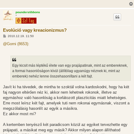
pounderstibbons
*
Evolúció vagy kreacionizmus?
H
2010.12.19. 11:50
o
z
@Gorni (8653):
z
á
s
z
ó
l
Egy kicsit más léptékű élete van egy prajápatinak, mint az embereknek,
á
a formai hasonlóságon kívül (állítólag ugyanúgy néznek ki, mint az
s
emberek) nehéz lenne összehasonlítani a két fajt.
Javít ki ha tévedek, de mintha te szoktál volna kardoskodni, hogy ha két
faj nagyon eltérően néz ki, akkor nem lehetnek rokonok, illetve az
egymáshoz való hasonlóság a korlátozott plaszticitás miatt lehetséges.
Erre most leírsz két fajt, amelyek tuti nem rokonai egymásnak, viszont a
megszólalásig hasonlít az egyik a másikra.
Ez akkor most mi?
A kertemben tenyésző két paradicsom közül az egyiket tervezhette egy
prájapati, a másikat meg egy másik? Akkor milyen alapon állíthatod