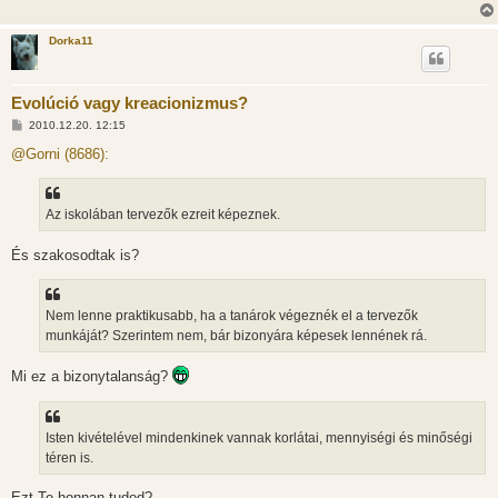
Dorka11
Evolúció vagy kreacionizmus?
H
2010.12.20. 12:15
o
z
@Gorni (8686):
z
á
s
z
Az iskolában tervezők ezreit képeznek.
ó
l
á
És szakosodtak is?
s
Nem lenne praktikusabb, ha a tanárok végeznék el a tervezők
munkáját? Szerintem nem, bár bizonyára képesek lennének rá.
Mi ez a bizonytalanság?
Isten kivételével mindenkinek vannak korlátai, mennyiségi és minőségi
téren is.
Ezt Te honnan tudod?