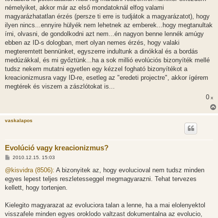
ó
l
némelyiket, akkor már az első mondatoknál elfog valami
á
magyarázhatatlan érzés (persze ti erre is tudjátok a magyarázatot), hogy
s
ilyen nincs...ennyire hülyék nem lehetnek az emberek...hogy megtanultak
írni, olvasni, de gondolkodni azt nem...én nagyon benne lennék amúgy
ebben az ID-s dologban, mert olyan nemes érzés, hogy valaki
megteremtett bennünket, egyszerre indultunk a dinókkal és a bordás
medúzákkal, és mi győztünk...ha a sok millió evolúciós bizonyíték mellé
tudsz nekem mutatni egyetlen egy kézzel fogható bizonyítékot a
kreacionizmusra vagy ID-re, esetleg az "eredeti projectre", akkor ígérem
megtérek és viszem a zászlótokat is...
0
x
vaskalapos
Evolúció vagy kreacionizmus?
H
2010.12.15. 15:03
o
z
@kisvidra (8506):
A bizonyitek az, hogy evolucioval nem tudsz minden
z
egyes lepest teljes reszletesseggel megmagyarazni. Tehat tervezes
á
s
kellett, hogy tortenjen.
z
ó
l
Kielegito magyarazat az evoluciora talan a lenne, ha a mai elolenyektol
á
visszafele minden egyes oroklodo valtzast dokumentalna az evolucio,
s