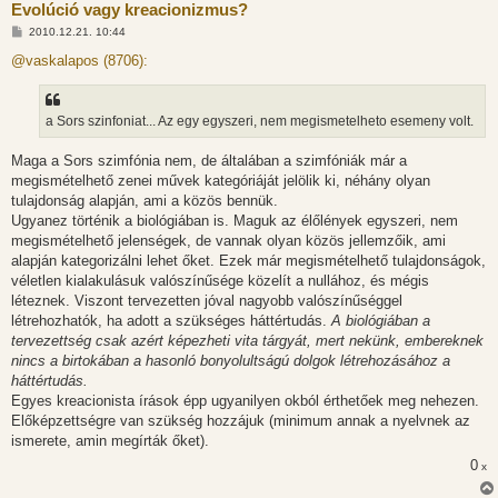
Evolúció vagy kreacionizmus?
H
2010.12.21. 10:44
o
z
@vaskalapos (8706):
z
á
s
z
a Sors szinfoniat... Az egy egyszeri, nem megismetelheto esemeny volt.
ó
l
á
Maga a Sors szimfónia nem, de általában a szimfóniák már a
s
megismételhető zenei művek kategóriáját jelölik ki, néhány olyan
tulajdonság alapján, ami a közös bennük.
Ugyanez történik a biológiában is. Maguk az élőlények egyszeri, nem
megismételhető jelenségek, de vannak olyan közös jellemzőik, ami
alapján kategorizálni lehet őket. Ezek már megismételhető tulajdonságok,
véletlen kialakulásuk valószínűsége közelít a nullához, és mégis
léteznek. Viszont tervezetten jóval nagyobb valószínűséggel
létrehozhatók, ha adott a szükséges háttértudás.
A biológiában a
tervezettség csak azért képezheti vita tárgyát, mert nekünk, embereknek
nincs a birtokában a hasonló bonyolultságú dolgok létrehozásához a
háttértudás.
Egyes kreacionista írások épp ugyanilyen okból érthetőek meg nehezen.
Előképzettségre van szükség hozzájuk (minimum annak a nyelvnek az
ismerete, amin megírták őket).
0
x