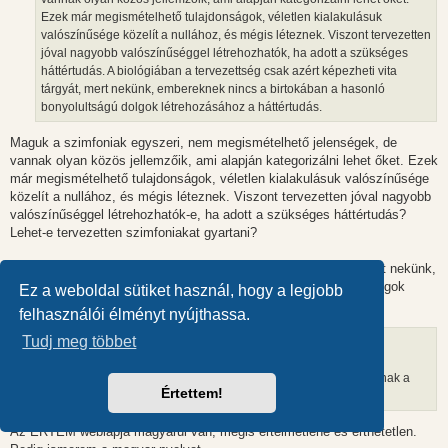
á
Ezek már megismételhető tulajdonságok, véletlen kialakulásuk
s
valószínűsége közelít a nullához, és mégis léteznek. Viszont tervezetten
jóval nagyobb valószínűséggel létrehozhatók, ha adott a szükséges
háttértudás. A biológiában a tervezettség csak azért képezheti vita
tárgyát, mert nekünk, embereknek nincs a birtokában a hasonló
bonyolultságú dolgok létrehozásához a háttértudás.
Maguk a szimfoniak egyszeri, nem megismételhető jelenségek, de
vannak olyan közös jellemzőik, ami alapján kategorizálni lehet őket. Ezek
már megismételhető tulajdonságok, véletlen kialakulásuk valószínűsége
közelít a nullához, és mégis léteznek. Viszont tervezetten jóval nagyobb
valószínűséggel létrehozhatók-e, ha adott a szükséges háttértudás?
Lehet-e tervezetten szimfoniakat gyartani?
A zeneben a tervezettség csak azért képezheti vita tárgyát, mert nekünk,
atlagembereknek nincs a birtokában a hasonló bonyolultságú dolgok
Ez a weboldal sütiket használ, hogy a legjobb
létrehozásához a háttértudás.
felhasználói élményt nyújthassa.
Tudj meg többet
Egyes kreacionista írások épp ugyanilyen okból érthetőek meg
nehezen. Előképzettségre van szükség hozzájuk (minimum annak a
Értettem!
nyelvnek az ismerete, amin megírták őket).
Az ERTEM weblapja magyarul van, megis ertelmetlene es erthetetlen.