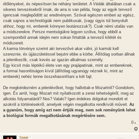
élőlényeket, és népesítsen be néhány területet. A Védák általában csak a
sikeres tervezésekről írnak, de arra is van példa, hogy az egyik tervező
igencsak meglepődött az eredményen. Szóval egészen emberi az egész,
csak sajnos a technológiák nem publikusak, (vagy úgyis túl bonyolult
ahhoz, hogy mi, emberek könnyen leutánozzuk?). Csak némi utalás van
a módszerekre. Persze mentségükre legyen szólva, hogy ebből a
szempontból annak idején nem sokan firtatták a tervező kilétét és
módszereit.
A karma törvénye szerint aki tervezővé akar válni, jó karmát kell
szereznie, és újjászületéssel bejutni ebbe a körbe. Állítólag sorban állnak
a jelentkezők, csak kevés az igazán alkalmas személy.
Egy kicsit más léptékű élete van egy prajápatinak, mint az embereknek,
a formai hasonlóságon kívül (állítólag ugyanúgy néznek ki, mint az
emberek) nehéz lenne összehasonlítani a két fajt.
De megkérdezném a jelenlévőket, hogy hallottak-e Mozartról? Gondolom,
igen. És arról, hogy Mozart mit nyilatkozott a zenei tehetségéről, meg az
alkotás folyamatáról? Nos? Valaki? Igen érdekes dolgokat mondott el
azokról a történésekről, amelyek végén megalkotta rendkívüli műveit.
Az
a gyanúm, hogy amíg ezt nem értjük meg, nem sok reményünk lehet
a biológiai formák megalkotásának megértésére sem.
0
x
Caspi