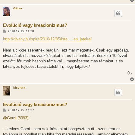
á
s
Gábor
Evolúció vagy kreacionizmus?
H
2010.12.15. 11:38
o
z
http://divany.hu/spirit/2010/12/05/iste ... en_jateka/
z
á
s
Nem a cikkre szeretnék reagálni, ezt már megtették. Csak egy apróság,
z
olvassátok el a hozzászólásokat is, és hasonlítsátok össze a 10 évvel
ó
l
ezelőtti fórumok hasonló témáival... megnézetem más témákat is és
á
látványos fejlődést tapasztalok! Ti, hogy látjátok?
s
0
x
kisvidra
Evolúció vagy kreacionizmus?
H
2010.12.15. 14:27
o
z
@Gorni (8393):
z
á
s
...kedves Gorni...nem sok írásotokat böngésztem át...szerintem ez
z
továbbra is pótolhatatlan hiba fog maradni részemről...amikor elkezdem