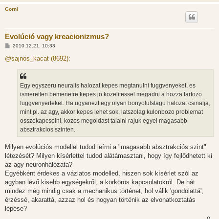
Gorni
Evolúció vagy kreacionizmus?
H
2010.12.21. 10:33
o
z
@sajnos_kacat (8692):
z
á
s
z
Egy egyszeru neuralis halozat kepes megtanulni fuggvenyeket, es
ó
l
ismeretlen bemenetre kepes jo kozelitessel megadni a hozza tartozo
á
fuggvenyerteket. Ha ugyanezt egy olyan bonyolulstagu halozat csinalja,
s
mint pl. az agy, akkor kepes lehet sok, latszolag kulonbozo problemat
osszekapcsolni, kozos megoldast talalni rajuk egyel magasabb
absztrakcios szinten.
Milyen evolúciós modellel tudod leírni a "magasabb absztrakciós szint"
létezését? Milyen kísérlettel tudod alátámasztani, hogy így fejlődhetett ki
az agy neuronhálózata?
Egyébként érdekes a vázlatos modelled, hiszen sok kísérlet szól az
agyban lévő kisebb egységekről, a körkörös kapcsolatokról. De hát
mindez még mindig csak a mechanikus történet, hol válik 'gondolattá',
érzéssé, akarattá, azzaz hol és hogyan történik az elvonatkoztatás
lépése?