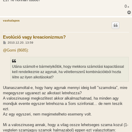
0
x
vaskalapos
Evolúció vagy kreacionizmus?
H
2010.12.20. 13:59
o
z
@Gorni (8685):
z
á
s
z
Utána számolt-e bármelyikőtök, hogy mekkora számolási kapacitással
ó
l
kell rendelkeznie az agynak, ha véletlenszerű kombinációkból hozta
á
létre az ilyen alkotásokat?
s
Utanaszamoltal-e, hogy hany agynak mennyi ideig kell "szamolnia", mire
megegyszer ugyanezt az alkotast letrehozza?
A valoszinusegi megkozlitest akkor alkalmazhatnad, ha minden agy
mondjuk evente egyszer letrehozna a Sors szinfoniat... de nem teszik
ezt.
Az egy egyszeri, nem megimetelheto esemeny volt.
Mi a valoszinuseg annak, hogy a vilag ossze lehetseges szama kozul (1-
vegtelen szamjagyu szamok halmazabol) eppen ezt valasztottam: