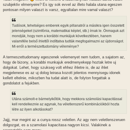
szubjektiv elmenyeire? Es igy sok evvel az illeto halala utana egeszen
pontosan milyen valaszt is varsz, egyaltalan mire varnal valaszt?
Tudósok, tehetséges emberek egyik pillanatról a másikra igen összetett
jelenségeket (szimfónia, matematikai képlet, stb.) írnak le. Önmaguk azt
mondják, hogy nem a korábbi munkájuk következtében, hanem
valamiféle belső ihlettől indíttatva tudták megfogalmazni az újdonságot.
Mi erről a természettudomány véleménye?
A termeszettudomany egeszenek velemenyet nem tudom, a sajatom az,
hogy de bizony, a korabbi munkajuk eredmenyekepp hoztak letre uj
dolgokat. Lehet, hogy szukseg volt ehhez ihletre is, de az ihlet
megjelenese es az uj dolog leirasa kozott jelentos mennyisegu idonek
kellett eltelnie, mikozben ha tudat alatt is, de folyton forgattak a
gondolatot a fejukben.
Utána számolt-e bármelyikőtök, hogy mekkora számolási kapacitással
kell rendelkeznie az agynak, ha véletlenszerű kombinációkból hozta
létre az ilyen alkotásokat?
Jajjj, mar megint az a cunya rossz veletlen. Az agy nem veletlenszeruen
dolgozgat, es a szamolasi kapacitasa nagyon kicsi. Valakinek a