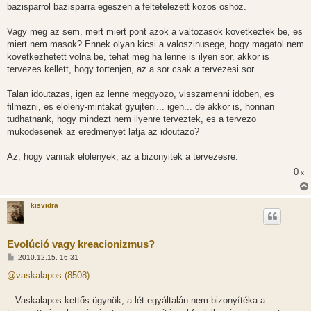
bazisparrol bazisparra egeszen a feltetelezett kozos oshoz.
Vagy meg az sem, mert miert pont azok a valtozasok kovetkeztek be, es
miert nem masok? Ennek olyan kicsi a valoszinusege, hogy magatol nem
kovetkezhetett volna be, tehat meg ha lenne is ilyen sor, akkor is
tervezes kellett, hogy tortenjen, az a sor csak a tervezesi sor.
Talan idoutazas, igen az lenne meggyozo, visszamenni idoben, es
filmezni, es eloleny-mintakat gyujteni... igen... de akkor is, honnan
tudhatnank, hogy mindezt nem ilyenre terveztek, es a tervezo
mukodesenek az eredmenyet latja az idoutazo?
Az, hogy vannak elolenyek, az a bizonyitek a tervezesre.
0
x
kisvidra
Evolúció vagy kreacionizmus?
H
2010.12.15. 16:31
o
z
@vaskalapos (8508):
z
á
s
...Vaskalapos kettős ügynök, a lét egyáltalán nem bizonyítéka a
z