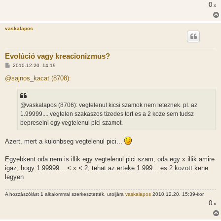
l
0
x
á
s
vaskalapos
Evolúció vagy kreacionizmus?
H
2010.12.20. 14:19
o
z
@sajnos_kacat (8708):
z
á
s
z
@vaskalapos (8706): vegtelenul kicsi szamok nem leteznek. pl. az
ó
l
1.99999.... vegtelen szakaszos tizedes tort es a 2 koze sem tudsz
á
bepreselni egy vegtelenul pici szamot.
s
Azert, mert a kulonbseg vegtelenul pici...
Egyebkent oda nem is illik egy vegtelenul pici szam, oda egy x illik amire
igaz, hogy 1.99999....< x < 2, tehat az erteke 1.999... es 2 kozott kene
legyen
A hozzászólást 1 alkalommal szerkesztették, utoljára
vaskalapos
2010.12.20. 15:39-kor.
0
x