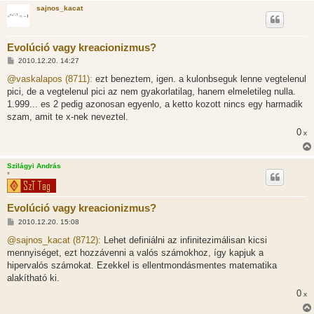
sajnos_kacat
Evolúció vagy kreacionizmus?
H
2010.12.20. 14:27
o
z
@vaskalapos (8711):
ezt beneztem, igen. a kulonbseguk lenne vegtelenul
z
pici, de a vegtelenul pici az nem gyakorlatilag, hanem elmeletileg nulla.
á
s
1.999... es 2 pedig azonosan egyenlo, a ketto kozott nincs egy harmadik
z
szam, amit te x-nek neveztel.
ó
l
0
x
á
s
Szilágyi András
*
Evolúció vagy kreacionizmus?
H
2010.12.20. 15:08
o
z
@sajnos_kacat (8712):
Lehet definiálni az infinitezimálisan kicsi
z
mennyiséget, ezt hozzávenni a valós számokhoz, így kapjuk a
á
s
hipervalós számokat. Ezekkel is ellentmondásmentes matematika
z
alakítható ki.
ó
l
0
x
á
s