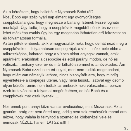
Az a kérdésem, hogy hallottál-e Nyomasek Bobó-ról?
Nos, Bobó egy szép nyári nap elment egy gyönyörűséges
cseppkőbarlangba, hogy megnézze a barlangi Istenek kézzelfogható
munkáját. Úgy tudta, hogy a cseppkövek maguktól nőnek és ez nem
lehet másképp csakis úgy ha egy magasabb láthatatlan erő fokozatosan
és folyamatosan formálja.
Aztán jöttek emberek, akik elmagyarázták neki, hogy, de hát nézd meg a
cseppköveket....folyamatosan csepeg rájuk a víz.....nézz bele ebbe a
mikroszkópba, láthatod, hogy a vízben oldott anyagok vannak, amik
apránként lerakódnak a cseppkőre és ettől parányi módon, de nő és
változik.....néhány ezer év és már látható szemmel is a növekedés. Ám
Nyomasek Bobó ezzel nem ért egyet, mert nem tudták megmondani,
hogy miért van némelyik letörve, nincs bizonyíték arra, hogy mindíg
egyenletes-é a csepegés üteme, vagy néha lassul....szóval egy csomó
olyan kérdés, amire nem tudtak az emberek neki válaszolni.....persze
ezek irrelevánsak a folyamat megértésében, de hát Bobó és a
cseppkövek már csak ilyenek.......
Nos ennek pont annyi köze van az evolúcióhoz, mint Mozartnak. Az a
gyanúm, amíg ezt nem érted meg, addig nem sok reményünk marad arra
nézve, hogy valaha is felnyitod a szemed és körbenézel vele és
nemcsak NÉZEL, hanem LÁTSZ is!!!!!
0
x