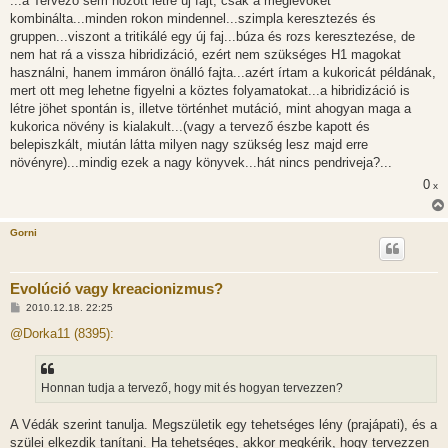
...a Tervező sem hozott létre új fajt, csak a meglévőket
z
kombinálta...minden rokon mindennel...szimpla keresztezés és
ó
l
gruppen...viszont a tritikálé egy új faj...búza és rozs keresztezése, de
á
nem hat rá a vissza hibridizáció, ezért nem szükséges H1 magokat
s
használni, hanem immáron önálló fajta...azért írtam a kukoricát példának,
mert ott meg lehetne figyelni a köztes folyamatokat...a hibridizáció is
létre jöhet spontán is, illetve történhet mutáció, mint ahogyan maga a
kukorica növény is kialakult...(vagy a tervező észbe kapott és
belepiszkált, miután látta milyen nagy szükség lesz majd erre
növényre)...mindig ezek a nagy könyvek...hát nincs pendriveja?...
0
x
Gorni
Evolúció vagy kreacionizmus?
H
2010.12.18. 22:25
o
z
@Dorka11 (8395):
z
á
s
z
Honnan tudja a tervező, hogy mit és hogyan tervezzen?
ó
l
á
A Védák szerint tanulja. Megszületik egy tehetséges lény (prajápati), és a
s
szülei elkezdik tanítani. Ha tehetséges, akkor megkérik, hogy tervezzen