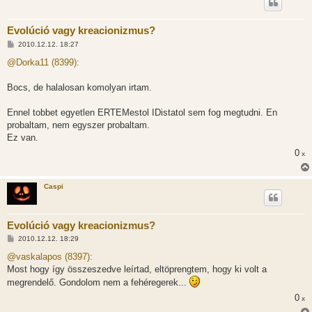
Evolúció vagy kreacionizmus?
H
2010.12.12. 18:27
o
z
@Dorka11 (8399):
z
á
s
Bocs, de halalosan komolyan irtam.
z
ó
l
Ennel tobbet egyetlen ERTEMestol IDistatol sem fog megtudni. En
á
probaltam, nem egyszer probaltam.
s
Ez van.
0
x
Caspi
Evolúció vagy kreacionizmus?
H
2010.12.12. 18:29
o
z
@vaskalapos (8397):
z
Most hogy így összeszedve leírtad, eltöprengtem, hogy ki volt a
á
s
megrendelő. Gondolom nem a fehéregerek...
z
ó
0
x
l