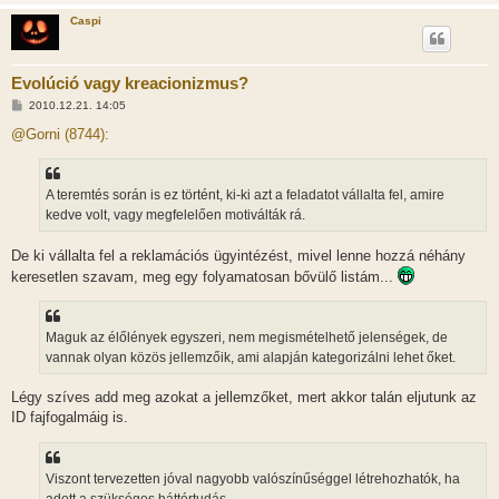
Caspi
Evolúció vagy kreacionizmus?
H
2010.12.21. 14:05
o
z
@Gorni (8744):
z
á
s
z
A teremtés során is ez történt, ki-ki azt a feladatot vállalta fel, amire
ó
l
kedve volt, vagy megfelelően motiválták rá.
á
s
De ki vállalta fel a reklamációs ügyintézést, mivel lenne hozzá néhány
keresetlen szavam, meg egy folyamatosan bővülő listám...
Maguk az élőlények egyszeri, nem megismételhető jelenségek, de
vannak olyan közös jellemzőik, ami alapján kategorizálni lehet őket.
Légy szíves add meg azokat a jellemzőket, mert akkor talán eljutunk az
ID fajfogalmáig is.
Viszont tervezetten jóval nagyobb valószínűséggel létrehozhatók, ha
adott a szükséges háttértudás.