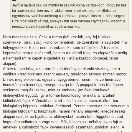
z
Javít ki ha tévedek, de mintha te szoktál volna kardoskodni, hogy ha két
ó
l
faj nagyon eltérően néz ki, akkor nem lehetnek rokonok, illetve az
á
egymáshoz való hasonlóság a korlátozott plaszticitás miatt lehetséges.
s
Erre most leírsz két fajt, amelyek tuti nem rokonai egymásnak, viszont a
megszólalásig hasonlít az egyik a másikra.
Nem megszólalásig. Csak a forma (két kéz-láb, egy fej fülekkel,
szemekkel, orral, stb.). Rokonok lehetnek, de zseniknek is születtek már
hülyegyerekei. Bocs, nem akarok senkit sem lehülyézni. A tervezés
képessége nem a kinézettől, hanem a tudattól függ, és alapvetően pedig
a karmától (mire kapott engedélyt az illető a korábbi döntései, tettei
alapján).
Amire te gondolsz, az a természeti törvényekkel való viszony, ami a
védikus kreacionizmus szerint egy-egy térségben azonos szinten mozog.
Ennek megfelelően az egész világegyetemet három, illetve finomabb
beosztásban tizennégy térségre osztja fel. A prajápatik más térségben
születnek meg és laknak, mint az emberek (az őket körülvevő
élőlényekkel együtt), így a formai hasonlóság nem utal a 'tartalmi'
különbözőségre. A Védákban ezért más 'fajnak' is nevezik őket, bár
biológiailag képesek utódokat létrehozni. Persze ebben az esetben nem a
biológiai fajfogalmat használják, hanem néhány alapvető jellegzetesség
alapján osztják be fajokba az élőlényeket, esetenként függetlenül attól,
hogy párosodhatnak-e vagy sem. Sőt, felsorolnak néhány olyan fajt is,
amelyek a különböző fajok keveredéséből származó utódokat jelenti. A