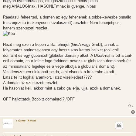
nagyon nyomorusagos, elrugaszkodott es hibas pelda
meg ANALOGInak, HASONLTmnak is gyenge, hibas
Raadasul felreerted, a domen az egy feherjenek a tobbe-kevesbe onnallo
terszerjezetu (onkenyesen kivalaszrott) reszlete. Nem feherjetipus,
hanem szerkezeti reszlet.
Nezd meg ezen a kepen a lila feherjet (GreA vagy GreB), annak a
folyamatos aminosavlanca egy hosszukas kettos helixet (coil-coil
domain) es egy gubancot (globular domain) alkot. A DksA-nal is ott a coil-
coil domain, es a lefele logo farkincat nevezzuk globularis domainnek (itt
az minosavlanc legeleje es a vege alkotja a globularis domaint).
Veletlenszeruen elokapott pelda, ami elsonek a kezembe akadt.
Latsz te itt logikai aramkort, latsz viselkedest????
A domain az szerkezeti reszlet.
Ha hasonlat kell, akkor mint a zako gallerja, ujja, azok a domainek.
OFF hallottatok Bobbitt domainrol? /OFF
0
x
sajnos_kacat