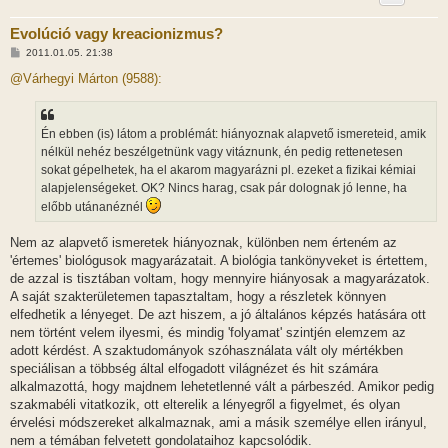
Evolúció vagy kreacionizmus?
H
2011.01.05. 21:38
o
z
@Várhegyi Márton (9588):
z
á
s
z
Én ebben (is) látom a problémát: hiányoznak alapvető ismereteid, amik
ó
l
nélkül nehéz beszélgetnünk vagy vitáznunk, én pedig rettenetesen
á
sokat gépelhetek, ha el akarom magyarázni pl. ezeket a fizikai kémiai
s
alapjelenségeket. OK? Nincs harag, csak pár dolognak jó lenne, ha
előbb utánanéznél
Nem az alapvető ismeretek hiányoznak, különben nem érteném az
'értemes' biológusok magyarázatait. A biológia tankönyveket is értettem,
de azzal is tisztában voltam, hogy mennyire hiányosak a magyarázatok.
A saját szakterületemen tapasztaltam, hogy a részletek könnyen
elfedhetik a lényeget. De azt hiszem, a jó általános képzés hatására ott
nem történt velem ilyesmi, és mindig 'folyamat' szintjén elemzem az
adott kérdést. A szaktudományok szóhasználata vált oly mértékben
speciálisan a többség által elfogadott világnézet és hit számára
alkalmazottá, hogy majdnem lehetetlenné vált a párbeszéd. Amikor pedig
szakmabéli vitatkozik, ott elterelik a lényegről a figyelmet, és olyan
érvelési módszereket alkalmaznak, ami a másik személye ellen irányul,
nem a témában felvetett gondolataihoz kapcsolódik.