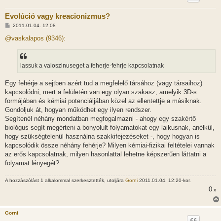
Evolúció vagy kreacionizmus?
H
2011.01.04. 12:08
o
z
@vaskalapos (9346):
z
á
s
z
lassuk a valoszinuseget a feherje-fehrje kapcsolatnak
ó
l
á
Egy fehérje a sejtben azért tud a megfelelő társához (vagy társaihoz)
s
kapcsolódni, mert a felületén van egy olyan szakasz, amelyik 3D-s
formájában és kémiai potenciáljában közel az ellentettje a másiknak.
Gondoljuk át, hogyan működhet egy ilyen rendszer.
Segítenél néhány mondatban megfogalmazni - ahogy egy szakértő
biológus segít megérteni a bonyolult folyamatokat egy laikusnak, anélkül,
hogy szükségtelenül használna szakkifejezéseket -, hogy hogyan is
kapcsolódik össze néhány fehérje? Milyen kémiai-fizikai feltételei vannak
az erős kapcsolatnak, milyen hasonlattal lehetne képszerűen láttatni a
folyamat lényegét?
A hozzászólást 1 alkalommal szerkesztették, utoljára
Gorni
2011.01.04. 12:20-kor.
0
x
Gorni