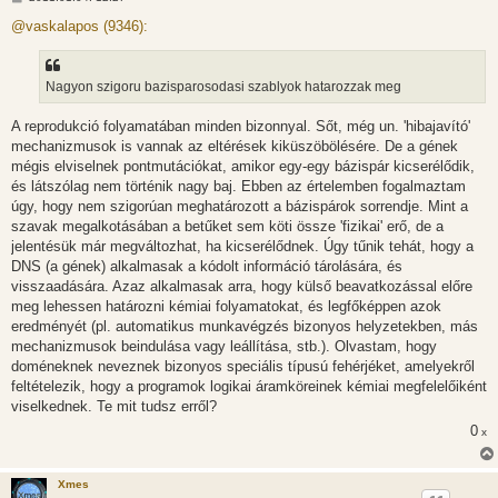
o
z
@vaskalapos (9346):
z
á
s
z
Nagyon szigoru bazisparosodasi szablyok hatarozzak meg
ó
l
á
A reprodukció folyamatában minden bizonnyal. Sőt, még un. 'hibajavító'
s
mechanizmusok is vannak az eltérések kiküszöbölésére. De a gének
mégis elviselnek pontmutációkat, amikor egy-egy bázispár kicserélődik,
és látszólag nem történik nagy baj. Ebben az értelemben fogalmaztam
úgy, hogy nem szigorúan meghatározott a bázispárok sorrendje. Mint a
szavak megalkotásában a betűket sem köti össze 'fizikai' erő, de a
jelentésük már megváltozhat, ha kicserélődnek. Úgy tűnik tehát, hogy a
DNS (a gének) alkalmasak a kódolt információ tárolására, és
visszaadására. Azaz alkalmasak arra, hogy külső beavatkozással előre
meg lehessen határozni kémiai folyamatokat, és legfőképpen azok
eredményét (pl. automatikus munkavégzés bizonyos helyzetekben, más
mechanizmusok beindulása vagy leállítása, stb.). Olvastam, hogy
doméneknek neveznek bizonyos speciális típusú fehérjéket, amelyekről
feltételezik, hogy a programok logikai áramköreinek kémiai megfelelőiként
viselkednek. Te mit tudsz erről?
0
x
Xmes