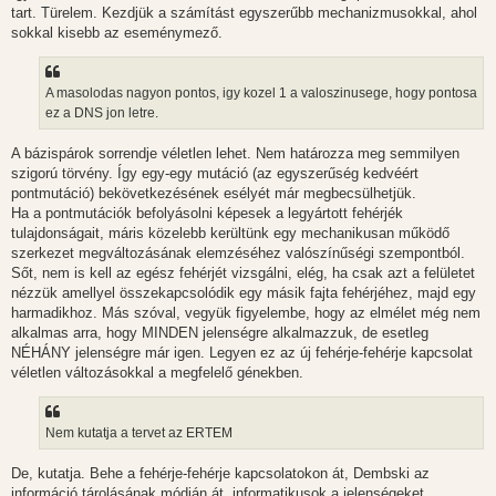
tart. Türelem. Kezdjük a számítást egyszerűbb mechanizmusokkal, ahol
sokkal kisebb az eseménymező.
A masolodas nagyon pontos, igy kozel 1 a valoszinusege, hogy pontosa
ez a DNS jon letre.
A bázispárok sorrendje véletlen lehet. Nem határozza meg semmilyen
szigorú törvény. Így egy-egy mutáció (az egyszerűség kedvéért
pontmutáció) bekövetkezésének esélyét már megbecsülhetjük.
Ha a pontmutációk befolyásolni képesek a legyártott fehérjék
tulajdonságait, máris közelebb kerültünk egy mechanikusan működő
szerkezet megváltozásának elemzéséhez valószínűségi szempontból.
Sőt, nem is kell az egész fehérjét vizsgálni, elég, ha csak azt a felületet
nézzük amellyel összekapcsolódik egy másik fajta fehérjéhez, majd egy
harmadikhoz. Más szóval, vegyük figyelembe, hogy az elmélet még nem
alkalmas arra, hogy MINDEN jelenségre alkalmazzuk, de esetleg
NÉHÁNY jelenségre már igen. Legyen ez az új fehérje-fehérje kapcsolat
véletlen változásokkal a megfelelő génekben.
Nem kutatja a tervet az ERTEM
De, kutatja. Behe a fehérje-fehérje kapcsolatokon át, Dembski az
információ tárolásának módján át, informatikusok a jelenségeket