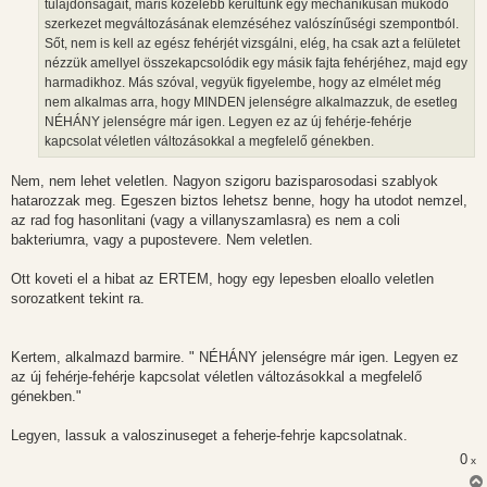
tulajdonságait, máris közelebb kerültünk egy mechanikusan működő
szerkezet megváltozásának elemzéséhez valószínűségi szempontból.
Sőt, nem is kell az egész fehérjét vizsgálni, elég, ha csak azt a felületet
nézzük amellyel összekapcsolódik egy másik fajta fehérjéhez, majd egy
harmadikhoz. Más szóval, vegyük figyelembe, hogy az elmélet még
nem alkalmas arra, hogy MINDEN jelenségre alkalmazzuk, de esetleg
NÉHÁNY jelenségre már igen. Legyen ez az új fehérje-fehérje
kapcsolat véletlen változásokkal a megfelelő génekben.
Nem, nem lehet veletlen. Nagyon szigoru bazisparosodasi szablyok
hatarozzak meg. Egeszen biztos lehetsz benne, hogy ha utodot nemzel,
az rad fog hasonlitani (vagy a villanyszamlasra) es nem a coli
bakteriumra, vagy a pupostevere. Nem veletlen.
Ott koveti el a hibat az ERTEM, hogy egy lepesben eloallo veletlen
sorozatkent tekint ra.
Kertem, alkalmazd barmire. " NÉHÁNY jelenségre már igen. Legyen ez
az új fehérje-fehérje kapcsolat véletlen változásokkal a megfelelő
génekben."
Legyen, lassuk a valoszinuseget a feherje-fehrje kapcsolatnak.
0
x