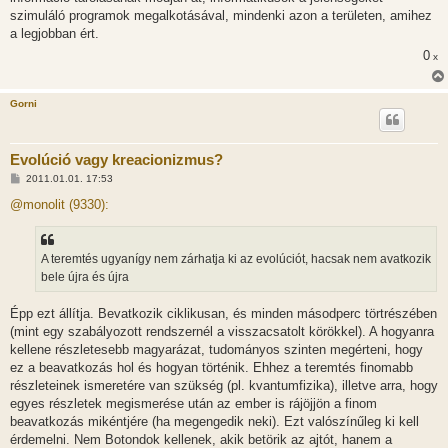
szimuláló programok megalkotásával, mindenki azon a területen, amihez
a legjobban ért.
0
x
Gorni
Evolúció vagy kreacionizmus?
H
2011.01.01. 17:53
o
z
@monolit (9330):
z
á
s
z
A teremtés ugyanígy nem zárhatja ki az evolúciót, hacsak nem avatkozik
ó
l
bele újra és újra
á
s
Épp ezt állítja. Bevatkozik ciklikusan, és minden másodperc törtrészében
(mint egy szabályozott rendszernél a visszacsatolt körökkel). A hogyanra
kellene részletesebb magyarázat, tudományos szinten megérteni, hogy
ez a beavatkozás hol és hogyan történik. Ehhez a teremtés finomabb
részleteinek ismeretére van szükség (pl. kvantumfizika), illetve arra, hogy
egyes részletek megismerése után az ember is rájöjjön a finom
beavatkozás mikéntjére (ha megengedik neki). Ezt valószínűleg ki kell
érdemelni. Nem Botondok kellenek, akik betörik az ajtót, hanem a