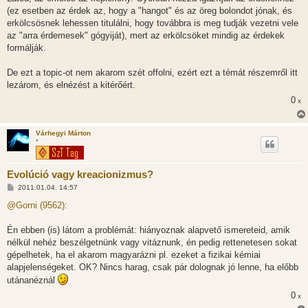
(ez esetben az érdek az, hogy a "hangot" és az öreg bolondot jónak, és
erkölcsösnek lehessen titulálni, hogy továbbra is meg tudják vezetni vele
az "arra érdemesek" gógyiját), mert az erkölcsöket mindig az érdekek
formálják.
De ezt a topic-ot nem akarom szét offolni, ezért ezt a témát részemről itt
lezárom, és elnézést a kitérőért.
0
x
Várhegyi Márton
*
Evolúció vagy kreacionizmus?
H
2011.01.04. 14:57
o
z
@Gorni (9562):
z
á
s
Én ebben (is) látom a problémát: hiányoznak alapvető ismereteid, amik
z
nélkül nehéz beszélgetnünk vagy vitáznunk, én pedig rettenetesen sokat
ó
l
gépelhetek, ha el akarom magyarázni pl. ezeket a fizikai kémiai
á
alapjelenségeket. OK? Nincs harag, csak pár dolognak jó lenne, ha előbb
s
utánanéznál
0
x