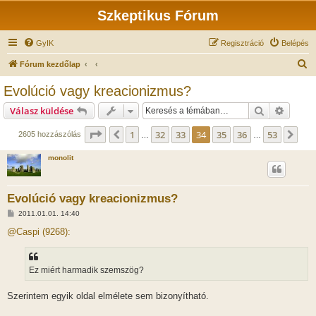
Szkeptikus Fórum
GyIK
Regisztráció
Belépés
K
Fórum kezdőlap
e
Evolúció vagy kreacionizmus?
r
Keresés
Részlet
Válasz küldése
e
s
Oldal:
34
/
53
1
32
33
34
35
36
53
Előző
Köv
2605 hozzászólás
…
…
é
monolit
s
Evolúció vagy kreacionizmus?
H
2011.01.01. 14:40
o
z
@Caspi (9268):
z
á
s
z
Ez miért harmadik szemszög?
ó
l
á
Szerintem egyik oldal elmélete sem bizonyítható.
s