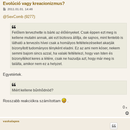
Evolúció vagy kreacionizmus?
H
2011.01.01. 14:46
o
z
@SexComb (9277):
z
á
s
z
Felőlem tervezhette is bárki az élőlényeket. Csak éppen ezt meg is
ó
l
kellene mutatni annak, aki ezt biztosra állítja, de sajnos, mint fentebb is
á
látható a tervezés hívei csak a homályos feltételezéseiket akarják
s
bizonyított tudományos tényként eladni. Ez az ami nem kóser, nekem
semmi bajom sincs azzal, ha valaki feltételezi, hogy van Isten és
bizonyítékot keres a létére, csak ne hazudja azt, hogy már meg is
találta, amikor nem ez a helyzet.
Egyetértek.
Miért kellene bűnhődnöd?
Rosszabb reakciókra számítottam
.
0
x
vaskalapos