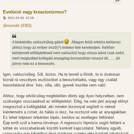
Evolúció vagy kreacionizmus?
H
2011.01.04. 12:19
o
z
@monolit (9383):
z
á
s
z
A betekintés valószínűleg gátolt
. Átlagon felüli erkölcs kell(ene)
ó
l
ahhoz hogy az ember önző(?) érdekei felé kerekedjen. Kellően
á
kiérdemelt előléptetésed nem valószínű hogy vissza adod csak azért,
s
mert megtudtad kollégád anyagilag borzasztóan rosszul áll,....... jól
jönne neki ez a kinevezés.
Igen, valószínűleg. Sőt, biztos. Ha te lennél a főnök, te is óvatosan
bíznál rá veszélyes eszközöket a beosztottadra, vagy egy család
hasonlatával élve: 'kés, villa, olló, gyerek kezébe nem való'.
Ahhoz, hogy erkölcsileg megfelelően dönts egy ilyen helyzetben, nem
szükséges visszaadnod az előléptetést. Elég, ha vele járó anyagi előnyt
megosztod a kollégáddal, aki minden bizonnyal segített is neked
kiérdemelni a címet, és hálás is lesz, ha osztozol vele az anyagiakban.
Ez lehet teljesen önkéntes lépés, kerülve az esetleges feltűnést.
Épp erről szól a karma törvénye. A regresszív hipnózis segíti feltárni a
tettek és visszahatásaik közötti konkrét kapcsolatot. Néhány egyéb,
sajna mára már kihalóban lévő módszer szintén elég konkrét információt