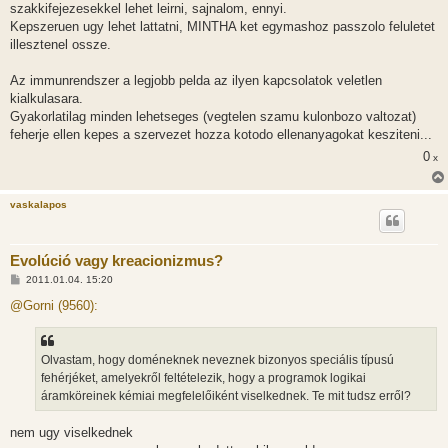
szakkifejezesekkel lehet leirni, sajnalom, ennyi.
Kepszeruen ugy lehet lattatni, MINTHA ket egymashoz passzolo feluletet
illesztenel ossze.
Az immunrendszer a legjobb pelda az ilyen kapcsolatok veletlen
kialkulasara.
Gyakorlatilag minden lehetseges (vegtelen szamu kulonbozo valtozat)
feherje ellen kepes a szervezet hozza kotodo ellenanyagokat kesziteni...
0
x
vaskalapos
Evolúció vagy kreacionizmus?
H
2011.01.04. 15:20
o
z
@Gorni (9560):
z
á
s
z
Olvastam, hogy doméneknek neveznek bizonyos speciális típusú
ó
l
fehérjéket, amelyekről feltételezik, hogy a programok logikai
á
áramköreinek kémiai megfelelőiként viselkednek. Te mit tudsz erről?
s
nem ugy viselkednek