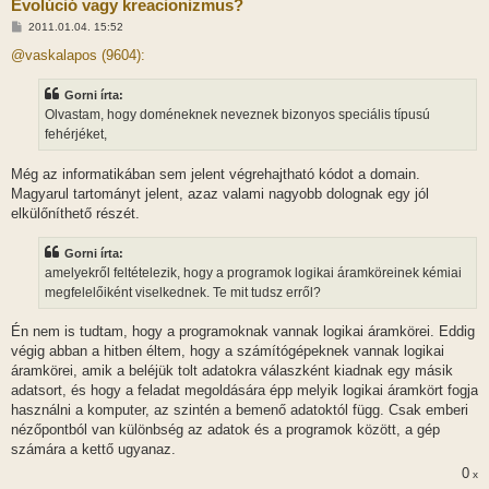
Evolúció vagy kreacionizmus?
H
2011.01.04. 15:52
o
z
@vaskalapos (9604):
z
á
s
Gorni írta:
z
Olvastam, hogy doméneknek neveznek bizonyos speciális típusú
ó
l
fehérjéket,
á
s
Még az informatikában sem jelent végrehajtható kódot a domain.
Magyarul tartományt jelent, azaz valami nagyobb dolognak egy jól
elkülőníthető részét.
Gorni írta:
amelyekről feltételezik, hogy a programok logikai áramköreinek kémiai
megfelelőiként viselkednek. Te mit tudsz erről?
Én nem is tudtam, hogy a programoknak vannak logikai áramkörei. Eddig
végig abban a hitben éltem, hogy a számítógépeknek vannak logikai
áramkörei, amik a beléjük tolt adatokra válaszként kiadnak egy másik
adatsort, és hogy a feladat megoldására épp melyik logikai áramkört fogja
használni a komputer, az szintén a bemenő adatoktól függ. Csak emberi
nézőpontból van különbség az adatok és a programok között, a gép
számára a kettő ugyanaz.
0
x