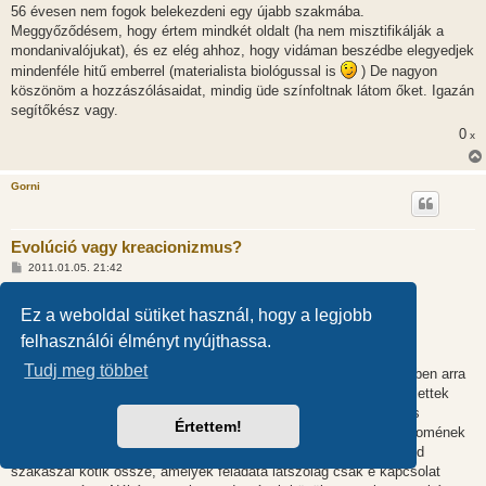
56 évesen nem fogok belekezdeni egy újabb szakmába.
Meggyőződésem, hogy értem mindkét oldalt (ha nem misztifikálják a
mondanivalójukat), és ez elég ahhoz, hogy vidáman beszédbe elegyedjek
mindenféle hitű emberrel (materialista biológussal is
) De nagyon
köszönöm a hozzászólásaidat, mindig üde színfoltnak látom őket. Igazán
segítőkész vagy.
0
x
Gorni
Evolúció vagy kreacionizmus?
H
2011.01.05. 21:42
o
z
@vaskalapos (9604):
z
Ez a weboldal sütiket használ, hogy a legjobb
Kösz. Így már érthetőbb az alábbi idézet is:
á
s
"Egyesek úgy gondolják, hogy valami hasonló történettel lehet
felhasználói élményt nyújthassa.
z
megmagyarázni az összetettebb sejtek (eukarióták) néhány
ó
Tudj meg többet
l
jellegzetességét. Vannak ugyanis olyan fehérjék, amelyek esetében arra
á
lehet következtetni, hogy talán különböző fehérje-szakaszokból lettek
s
összefűzve. A jellegzetes, szakaszokat „doméneknek” hívják, és
Értettem!
ugyanúgy össze lehet csomagolni őket, ahogy a myoglobint. A domének
gyakran multidomén fehérjék aminosav szekvenciáinak igen rövid
szakaszai kötik össze, amelyek feladata látszólag csak e kapcsolat