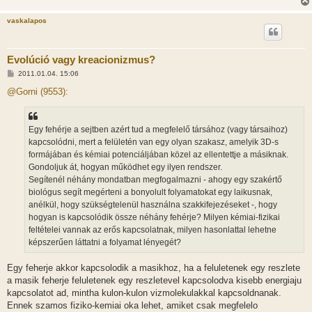
vaskalapos
Evolúció vagy kreacionizmus?
H
2011.01.04. 15:06
o
z
@Gorni (9553):
z
á
s
z
Egy fehérje a sejtben azért tud a megfelelő társához (vagy társaihoz)
ó
l
kapcsolódni, mert a felületén van egy olyan szakasz, amelyik 3D-s
á
formájában és kémiai potenciáljában közel az ellentettje a másiknak.
s
Gondoljuk át, hogyan működhet egy ilyen rendszer.
Segítenél néhány mondatban megfogalmazni - ahogy egy szakértő
biológus segít megérteni a bonyolult folyamatokat egy laikusnak,
anélkül, hogy szükségtelenül használna szakkifejezéseket -, hogy
hogyan is kapcsolódik össze néhány fehérje? Milyen kémiai-fizikai
feltételei vannak az erős kapcsolatnak, milyen hasonlattal lehetne
képszerűen láttatni a folyamat lényegét?
Egy feherje akkor kapcsolodik a masikhoz, ha a feluletenek egy reszlete
a masik feherje feluletenek egy reszletevel kapcsolodva kisebb energiaju
kapcsolatot ad, mintha kulon-kulon vizmolekulakkal kapcsoldnanak.
Ennek szamos fiziko-kemiai oka lehet, amiket csak megfelelo