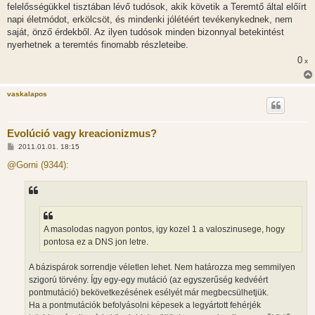
felelősségükkel tisztában lévő tudósok, akik követik a Teremtő által előírt
napi életmódot, erkölcsöt, és mindenki jólétéért tevékenykednek, nem
saját, önző érdekből. Az ilyen tudósok minden bizonnyal betekintést
nyerhetnek a teremtés finomabb részleteibe.
0
x
vaskalapos
Evolúció vagy kreacionizmus?
H
2011.01.01. 18:15
o
z
@Gorni (9344):
z
á
s
z
ó
l
á
A masolodas nagyon pontos, igy kozel 1 a valoszinusege, hogy
s
pontosa ez a DNS jon letre.
A bázispárok sorrendje véletlen lehet. Nem határozza meg semmilyen
szigorú törvény. Így egy-egy mutáció (az egyszerűség kedvéért
pontmutáció) bekövetkezésének esélyét már megbecsülhetjük.
Ha a pontmutációk befolyásolni képesek a legyártott fehérjék