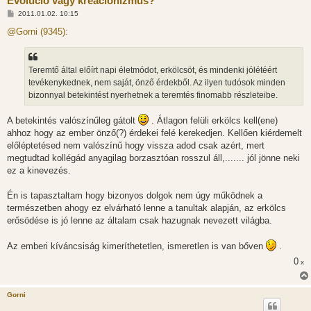
Evolúció vagy kreacionizmus?
H
2011.01.02. 10:15
o
z
@Gorni (9345):
z
á
s
z
Teremtő által előírt napi életmódot, erkölcsöt, és mindenki jólétéért
ó
l
tevékenykednek, nem saját, önző érdekből. Az ilyen tudósok minden
á
bizonnyal betekintést nyerhetnek a teremtés finomabb részleteibe.
s
A betekintés valószínűleg gátolt
. Átlagon felüli erkölcs kell(ene)
ahhoz hogy az ember önző(?) érdekei felé kerekedjen. Kellően kiérdemelt
előléptetésed nem valószínű hogy vissza adod csak azért, mert
megtudtad kollégád anyagilag borzasztóan rosszul áll,....... jól jönne neki
ez a kinevezés.
Én is tapasztaltam hogy bizonyos dolgok nem úgy működnek a
természetben ahogy ez elvárható lenne a tanultak alapján, az erkölcs
erősödése is jó lenne az általam csak hazugnak nevezett világba.
Az emberi kíváncsiság kimeríthetetlen, ismeretlen is van bőven
.
0
x
Gorni