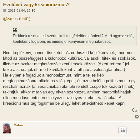
Evolúció vagy kreacionizmus?
H
2011.01.04. 12:36
o
z
@Xmes (9561):
z
á
s
z
És kinek az erkölcsi szerint kell megfelelően dönteni? Mert ugye ez elég
ó
l
képlékeny fogalom, és mindig önkényesen meghatározott.
á
s
Nem képlékeny, hanem összetett. Azért hiszed képlékenynek, mert nem
látod az összefüggést a különböző kultúrák, vallások, hitek és szokások,
illetve az azokat meghatározó 'szent' írások között. (Azért tettem '' jel
közé a
szent
jelzőt, mert kívülállóként vitatható a valóságtartalma.)
Ha elvben elfogadjuk a monoteizmust, mint a teljes kép
megfogalmazására alkalmas világképet, és azon belül a politeizmust egy
részhalmaznak (a hierarchiában alá-fölé rendelt csoportok közötti hitnek)
tekintjük, akkor már van egy olyan szerkezet, amiben megpróbálhatjuk
ellentmondásmentesen elhelyezni az egyes hiteket, vallásokat. A
kreacionizmus tág fogalmán belül így lehet áttekinthető képet kapni.
0
x
Gábor