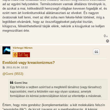
ad az egyéni helyzetekre. Természetesen vannak általános törvények is,
de azokat a mai, kétkedéstől hemzsegő világban kevesen fogadják el, és
ezért nem árt konkrétumokkal alátámasztani az elveket. És nagyon
óvatosnak kell lenni, mert az élet soha nem fekete-fehér történet, míg a
legtöbben elvárnánk, hogy az összefüggéseket patyolat tisztán,
kilúgozva, félreérthetetlenül tárják elénk, nekünk a kisujjunkat se kelljen
megmozdítani érte.
0
x
Várhegyi Márton
*
Evolúció vagy kreacionizmus?
H
2011.01.04. 12:22
o
z
@Gorni (9553):
z
á
s
Gorni írta:
z
Egy fehérje a sejtben azért tud a megfelelő társához (vagy társaihoz)
ó
l
kapcsolódni, mert a felületén van egy olyan szakasz, amelyik
á
formájában és kémiai potenciáljában közel az ellentettje a másiknak.
s
Értem, hogy mire gondolsz (komplementaritás: a két molekuláris felszín
"egymásba illik"), de kicsit zavaros ez a megfogalmazás. A kémiai