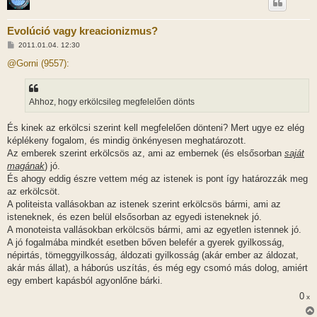
Evolúció vagy kreacionizmus?
H
2011.01.04. 12:30
o
z
@Gorni (9557):
z
á
s
z
Ahhoz, hogy erkölcsileg megfelelően dönts
ó
l
á
És kinek az erkölcsi szerint kell megfelelően dönteni? Mert ugye ez elég
s
képlékeny fogalom, és mindig önkényesen meghatározott.
Az emberek szerint erkölcsös az, ami az embernek (és elsősorban
saját
magának
) jó.
És ahogy eddig észre vettem még az istenek is pont így határozzák meg
az erkölcsöt.
A politeista vallásokban az istenek szerint erkölcsös bármi, ami az
isteneknek, és ezen belül elsősorban az egyedi isteneknek jó.
A monoteista vallásokban erkölcsös bármi, ami az egyetlen istennek jó.
A jó fogalmába mindkét esetben bőven belefér a gyerek gyilkosság,
népirtás, tömeggyilkosság, áldozati gyilkosság (akár ember az áldozat,
akár más állat), a háborús uszítás, és még egy csomó más dolog, amiért
egy embert kapásból agyonlőne bárki.
0
x