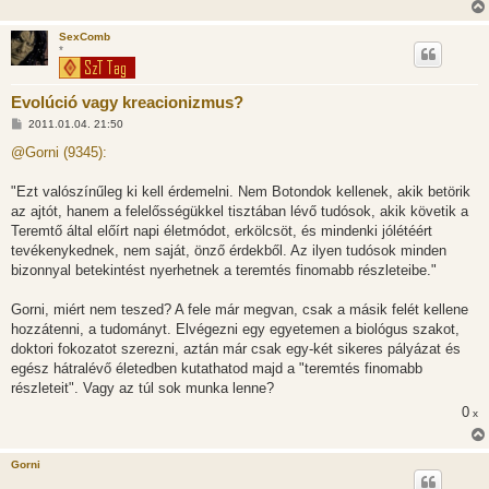
SexComb
*
Evolúció vagy kreacionizmus?
H
2011.01.04. 21:50
o
z
@Gorni (9345):
z
á
s
"Ezt valószínűleg ki kell érdemelni. Nem Botondok kellenek, akik betörik
z
az ajtót, hanem a felelősségükkel tisztában lévő tudósok, akik követik a
ó
l
Teremtő által előírt napi életmódot, erkölcsöt, és mindenki jólétéért
á
tevékenykednek, nem saját, önző érdekből. Az ilyen tudósok minden
s
bizonnyal betekintést nyerhetnek a teremtés finomabb részleteibe."
Gorni, miért nem teszed? A fele már megvan, csak a másik felét kellene
hozzátenni, a tudományt. Elvégezni egy egyetemen a biológus szakot,
doktori fokozatot szerezni, aztán már csak egy-két sikeres pályázat és
egész hátralévő életedben kutathatod majd a "teremtés finomabb
részleteit". Vagy az túl sok munka lenne?
0
x
Gorni