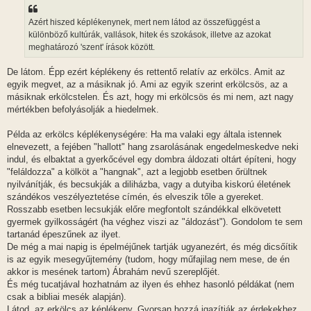
Azért hiszed képlékenynek, mert nem látod az összefüggést a
különböző kultúrák, vallások, hitek és szokások, illetve az azokat
meghatározó 'szent' írások között.
De látom. Épp ezért képlékeny és rettentő relatív az erkölcs. Amit az
egyik megvet, az a másiknak jó. Ami az egyik szerint erkölcsös, az a
másiknak erkölcstelen. És azt, hogy mi erkölcsös és mi nem, azt nagy
mértékben befolyásolják a hiedelmek.
Példa az erkölcs képlékenységére: Ha ma valaki egy általa istennek
elnevezett, a fejében "hallott" hang zsarolásának engedelmeskedve neki
indul, és elbaktat a gyerkőcével egy dombra áldozati oltárt építeni, hogy
"feláldozza" a kölköt a "hangnak", azt a legjobb esetben őrültnek
nyilvánítják, és becsukják a diliházba, vagy a dutyiba kiskorú életének
szándékos veszélyeztetése címén, és elveszik tőle a gyereket.
Rosszabb esetben lecsukják előre megfontolt szándékkal elkövetett
gyermek gyilkosságért (ha véghez viszi az "áldozást"). Gondolom te sem
tartanád épeszűnek az ilyet.
De még a mai napig is épelméjűnek tartják ugyanezért, és még dicsőítik
is az egyik mesegyűjtemény (tudom, hogy műfajilag nem mese, de én
akkor is mesének tartom) Ábrahám nevű szereplőjét.
És még tucatjával hozhatnám az ilyen és ehhez hasonló példákat (nem
csak a bibliai mesék alapján).
Látod, az erkölcs az képlékeny. Gyorsan hozzá igazítják az érdekekhez