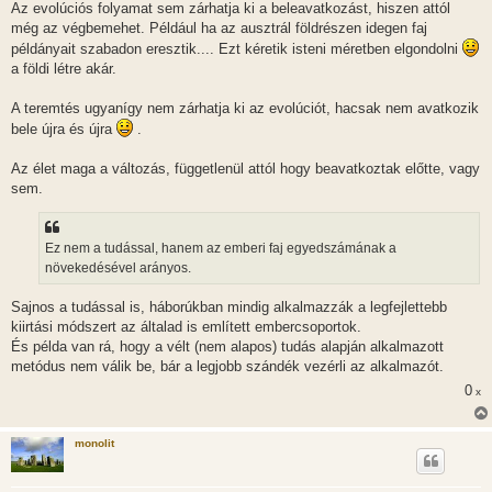
Az evolúciós folyamat sem zárhatja ki a beleavatkozást, hiszen attól
még az végbemehet. Például ha az ausztrál földrészen idegen faj
példányait szabadon eresztik.... Ezt kéretik isteni méretben elgondolni
a földi létre akár.
A teremtés ugyanígy nem zárhatja ki az evolúciót, hacsak nem avatkozik
bele újra és újra
.
Az élet maga a változás, függetlenül attól hogy beavatkoztak előtte, vagy
sem.
Ez nem a tudással, hanem az emberi faj egyedszámának a
növekedésével arányos.
Sajnos a tudással is, háborúkban mindig alkalmazzák a legfejlettebb
kiirtási módszert az általad is említett embercsoportok.
És példa van rá, hogy a vélt (nem alapos) tudás alapján alkalmazott
metódus nem válik be, bár a legjobb szándék vezérli az alkalmazót.
0
x
monolit