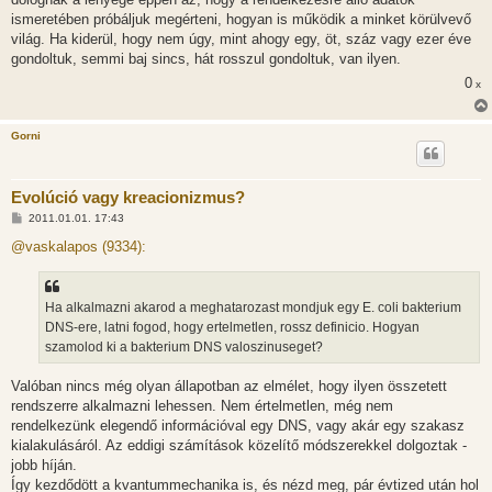
ismeretében próbáljuk megérteni, hogyan is működik a minket körülvevő
világ. Ha kiderül, hogy nem úgy, mint ahogy egy, öt, száz vagy ezer éve
gondoltuk, semmi baj sincs, hát rosszul gondoltuk, van ilyen.
0
x
Gorni
Evolúció vagy kreacionizmus?
H
2011.01.01. 17:43
o
z
@vaskalapos (9334):
z
á
s
z
Ha alkalmazni akarod a meghatarozast mondjuk egy E. coli bakterium
ó
l
DNS-ere, latni fogod, hogy ertelmetlen, rossz definicio. Hogyan
á
szamolod ki a bakterium DNS valoszinuseget?
s
Valóban nincs még olyan állapotban az elmélet, hogy ilyen összetett
rendszerre alkalmazni lehessen. Nem értelmetlen, még nem
rendelkezünk elegendő információval egy DNS, vagy akár egy szakasz
kialakulásáról. Az eddigi számítások közelítő módszerekkel dolgoztak -
jobb híján.
Így kezdődött a kvantummechanika is, és nézd meg, pár évtized után hol