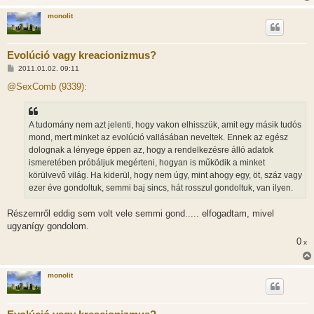
monolit
Evolúció vagy kreacionizmus?
H
2011.01.02. 09:11
o
z
@SexComb (9339):
z
á
s
z
A tudomány nem azt jelenti, hogy vakon elhisszük, amit egy másik tudós
ó
l
mond, mert minket az evolúció vallásában neveltek. Ennek az egész
á
dolognak a lényege éppen az, hogy a rendelkezésre álló adatok
s
ismeretében próbáljuk megérteni, hogyan is működik a minket
körülvevő világ. Ha kiderül, hogy nem úgy, mint ahogy egy, öt, száz vagy
ezer éve gondoltuk, semmi baj sincs, hát rosszul gondoltuk, van ilyen.
Részemről eddig sem volt vele semmi gond..... elfogadtam, mivel
ugyanígy gondolom.
0
x
monolit