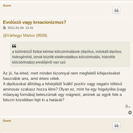
Gorni
Evolúció vagy kreacionizmus?
H
2011.01.04. 12:31
o
z
@Várhegyi Márton (9558):
z
á
s
z
a különböző fizikai kémiai kölcsönhatások (dipólus, indukált dipólus,
ó
l
hidrogénhíd, ionok közötti elektrostatikus kölcsönhatás, hidrofób
á
kölcsönhatás) eredőjéről van szó
s
Az jó, ha érted, mert minden bizonnyal nem megfelelő kifejezéseket
használok arra, amit érteni vélek.
A dipólusokat állítólag a fehérjéből 'kiálló' pozitív vagy negatív töltésű
aminosav szakasz hozza létre? Olyan ez, mint ha egy hógolyóba (vagy
műanyag formába) beleszúrnak egy mágnest, aminek az egyik fele a
felszín közelében fejti ki a hatását?
0
x
Gorni