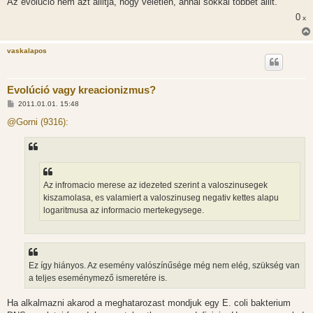
Az evolucio nem azt allitja, hogy veletlen, annal sokkal tobbet allit.
0
x
vaskalapos
Evolúció vagy kreacionizmus?
H
2011.01.01. 15:48
o
z
@Gorni (9316):
z
á
s
z
ó
l
á
Az infromacio merese az idezeted szerint a valoszinusegek
s
kiszamolasa, es valamiert a valoszinuseg negativ kettes alapu
logaritmusa az informacio mertekegysege.
Ez így hiányos. Az esemény valószínűsége még nem elég, szükség van
a teljes eseménymező ismeretére is.
Ha alkalmazni akarod a meghatarozast mondjuk egy E. coli bakterium