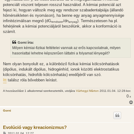
potenciált viszont teljesen rosszul használod. A kémiai potenciál azt
fejezi ki, hogyan változik meg egy rendszer szabadentalpiája (állandó
hőmérsékleten és nyomáson), ha benne egy anyag anyagmennyisége
infinitézimálisan megnő (dG
/dn
). Természetesen ha pl.
rendszer
anyag
fehérjének a kémiai potenciáljáról beszélünk, akkor a konformáció is
számít.
Gorni írta:
Milyen kémiai-fizikai feltételei vannak az erős kapcsolatnak, milyen
hasonlattal lehetne képszerűen láttatni a folyamat lényegét?
Nem olyan bonyolult ez, a különböző fizikai kémiai kölcsönhatások
(dipólus, indukált dipólus, hidrogénhíd, ionok közötti elektrostatikus
kölcsönhatás, hidrofób kölcsönhatás) eredőjéről van szó.
Itt
találsz róla bővebben leírást.
A hozzászólást 1 alkalommal szerkesztették, utoljára
Várhegyi Márton
2011.01.04. 12:28-kor.
0
x
Gorni
Evolúció vagy kreacionizmus?
H
2011.01.04. 12:27