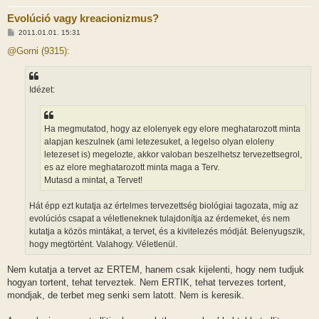
Evolúció vagy kreacionizmus?
H
2011.01.01. 15:31
o
z
@Gorni (9315):
z
á
s
z
Idézet:
ó
l
á
s
Ha megmutatod, hogy az elolenyek egy elore meghatarozott minta
alapjan keszulnek (ami letezesuket, a legelso olyan eloleny
letezeset is) megelozte, akkor valoban beszelhetsz tervezettsegrol,
es az elore meghatarozott minta maga a Terv.
Mutasd a mintat, a Tervet!
Hát épp ezt kutatja az értelmes tervezettség biológiai tagozata, míg az
evolúciós csapat a véletleneknek tulajdonítja az érdemeket, és nem
kutatja a közös mintákat, a tervet, és a kivitelezés módját. Belenyugszik,
hogy megtörtént. Valahogy. Véletlenül.
Nem kutatja a tervet az ERTEM, hanem csak kijelenti, hogy nem tudjuk
hogyan tortent, tehat terveztek. Nem ERTIK, tehat tervezes tortent,
mondjak, de terbet meg senki sem latott. Nem is keresik.