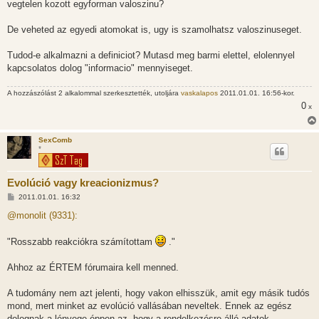
vegtelen kozott egyforman valoszinu?
De veheted az egyedi atomokat is, ugy is szamolhatsz valoszinuseget.
Tudod-e alkalmazni a definiciot? Mutasd meg barmi elettel, elolennyel
kapcsolatos dolog "informacio" mennyiseget.
A hozzászólást 2 alkalommal szerkesztették, utoljára
vaskalapos
2011.01.01. 16:56-kor.
0
x
SexComb
*
Evolúció vagy kreacionizmus?
H
2011.01.01. 16:32
o
z
@monolit (9331):
z
á
s
"Rosszabb reakciókra számítottam
."
z
ó
l
Ahhoz az ÉRTEM fórumaira kell menned.
á
s
A tudomány nem azt jelenti, hogy vakon elhisszük, amit egy másik tudós
mond, mert minket az evolúció vallásában neveltek. Ennek az egész
dolognak a lényege éppen az, hogy a rendelkezésre álló adatok