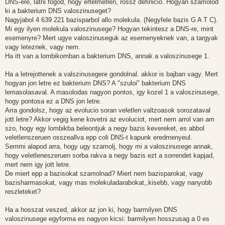
DNS-ere, latni fogod, hogy ertelmetlen, rossz definicio. Hogyan szamolod
ki a bakterium DNS valoszinuseget?
Nagyjabol 4 639 221 bazisparbol allo molekula. (Negyfele bazis G A T C).
Mi egy ilyen molekula valoszinusege? Hogyan tekintesz a DNS-re, mint
esemenyre? Mert ugye valoszinuseguk az esemenyeknek van, a targyak
vagy leteznek, vagy nem.
Ha itt van a lombikomban a bakterium DNS, annak a valoszinusege 1.
Ha a letrejottenek a valszinusegere gondolnal. akkor is bajban vagy. Mert
hogyan jon letre ez bakterium DNS? A "szuloi" bakterium DNS
lemasolasaval. A masolodas nagyon pontos, igy kozel 1 a valoszinusege,
hogy pontosa ez a DNS jon letre.
Arra gondolsz, hogy az evolucio soran veletlen valtzoasok sorozataval
jott letre? Akkor vegig kene kovetni az evoluciot, mert nem arrol van am
szo, hogy egy lombikba beleontjuk a negy bazis kevereket, es abbol
veletlenszeruen osszeallva epp coli DNS-t kapunk eredmenyeul.
Semmi alapod arra, hogy ugy szamolj, hogy mi a valoszinusege annak,
hogy veletleneszeruen sorba rakva a negy bazis ezt a sorrendet kapjad,
mert nem igy jott letre.
De miert epp a bazisokat szamolnad? Miert nem bazisparokat, vagy
bazisharmasokat, vagy mas molekuladarabokat,,kisebb, vagy nanyobb
reszleteket?
Ha a hosszat veszed, akkor az jon ki, hogy barmilyen DNS
valoszinusege egyforma es nagyon kicsi: barmilyen hosszusag a 0 es