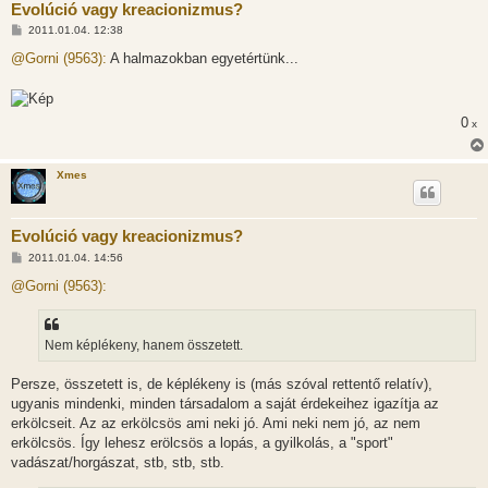
Evolúció vagy kreacionizmus?
H
2011.01.04. 12:38
o
z
@Gorni (9563):
A halmazokban egyetértünk...
z
á
s
z
0
ó
x
l
á
s
Xmes
Evolúció vagy kreacionizmus?
H
2011.01.04. 14:56
o
z
@Gorni (9563):
z
á
s
z
Nem képlékeny, hanem összetett.
ó
l
á
Persze, összetett is, de képlékeny is (más szóval rettentő relatív),
s
ugyanis mindenki, minden társadalom a saját érdekeihez igazítja az
erkölcseit. Az az erkölcsös ami neki jó. Ami neki nem jó, az nem
erkölcsös. Így lehesz erölcsös a lopás, a gyilkolás, a "sport"
vadászat/horgászat, stb, stb, stb.