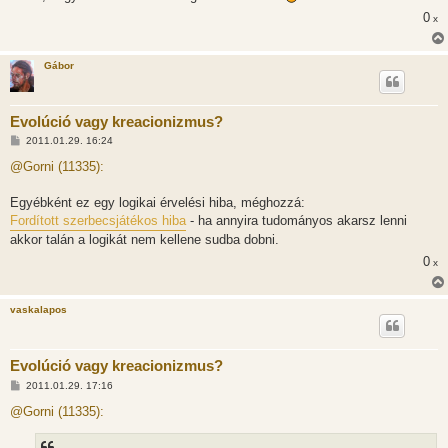
0
x
Gábor
Evolúció vagy kreacionizmus?
H
2011.01.29. 16:24
o
z
@Gorni (11335):
z
á
s
Egyébként ez egy logikai érvelési hiba, méghozzá:
z
Fordított szerbecsjátékos hiba
- ha annyira tudományos akarsz lenni
ó
l
akkor talán a logikát nem kellene sudba dobni.
á
s
0
x
vaskalapos
Evolúció vagy kreacionizmus?
H
2011.01.29. 17:16
o
z
@Gorni (11335):
z
á
s