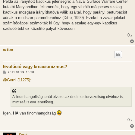
Példa az irányított kaotikus jelenségre: a Naval Surface Warfare Center
kutatói Marylandban felismerték, hogy egy vibráló mágneses szalag
kaotikus mozgása irányíthatóvá válik azáltal, hogy parányi perturbációt
adnak a rendszer paramétereihez (Ditto, 1990). Ezeket a zavar-jeleket
számítógéppel számolták ki úgy, hogy a szalag egy-egy kaotikus
szélsőértékhez közelítő pályát kövessen.
0
x
ge3lan
Evolúció vagy kreacionizmus?
H
2011.01.29. 15:28
o
z
@Gorni (11275):
z
á
s
z
A finomhangoltság tehát elvezet az értelmes tervezettség elvéhez is,
ó
l
mint reális elvi lehetőség.
á
s
Igen,
HA
van finomhangoltság
0
x
Caspi