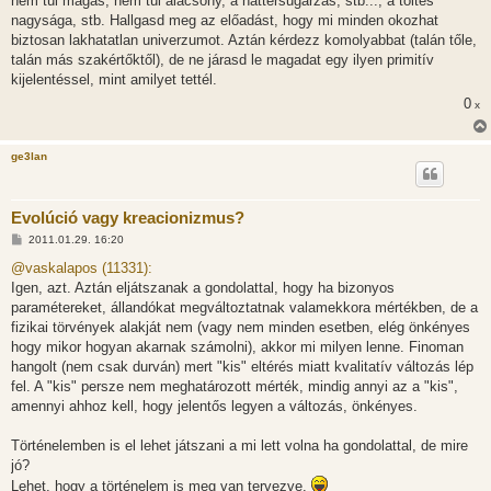
nem túl magas, nem túl alacsony, a háttérsugárzás, stb..., a töltés
nagysága, stb. Hallgasd meg az előadást, hogy mi minden okozhat
biztosan lakhatatlan univerzumot. Aztán kérdezz komolyabbat (talán tőle,
talán más szakértőktől), de ne járasd le magadat egy ilyen primitív
kijelentéssel, mint amilyet tettél.
0
x
ge3lan
Evolúció vagy kreacionizmus?
H
2011.01.29. 16:20
o
z
@vaskalapos (11331):
z
Igen, azt. Aztán eljátszanak a gondolattal, hogy ha bizonyos
á
s
paramétereket, állandókat megváltoztatnak valamekkora mértékben, de a
z
fizikai törvények alakját nem (vagy nem minden esetben, elég önkényes
ó
l
hogy mikor hogyan akarnak számolni), akkor mi milyen lenne. Finoman
á
hangolt (nem csak durván) mert "kis" eltérés miatt kvalitatív változás lép
s
fel. A "kis" persze nem meghatározott mérték, mindig annyi az a "kis",
amennyi ahhoz kell, hogy jelentős legyen a változás, önkényes.
Történelemben is el lehet játszani a mi lett volna ha gondolattal, de mire
jó?
Lehet, hogy a történelem is meg van tervezve.