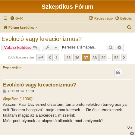
Szkeptikus Fórum
GyIK
Regisztráció
Belépés
K
Fórum kezdőlap
e
Evolúció vagy kreacionizmus?
r
Keresés
Részlet
Válasz küldése
e
s
Oldal:
37
/
53
1
35
36
37
38
39
53
Előző
Köv
2605 hozzászólás
…
…
é
Popula(c)tion
s
Evolúció vagy kreacionizmus?
H
2011.01.26. 13:59
o
z
@ge3lan (11096):
z
Asszem Paul Davies-nél olvastam, tán a proton-elektron tömeg aránya
á
s
volt "finomra hangolva", majd utána keresek.....
De
én is érdekesnek
z
találtam magát az alapkérdést, miszerint:
ó
l
Miért pont olyanok az alapvető állandók, mint amilyenek?
á
0
s
x