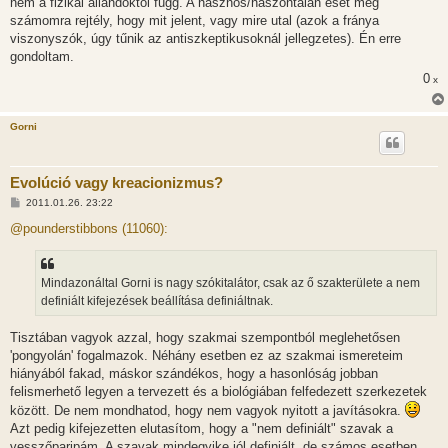
nem a fizikai állandóktól függ. A hasznos/haszontalan eset meg
számomra rejtély, hogy mit jelent, vagy mire utal (azok a fránya
viszonyszók, úgy tűnik az antiszkeptikusoknál jellegzetes). Én erre
gondoltam.
0
x
Gorni
Evolúció vagy kreacionizmus?
H
2011.01.26. 23:22
o
z
@pounderstibbons (11060):
z
á
s
z
Mindazonáltal Gorni is nagy szókitalátor, csak az ő szakterülete a nem
ó
l
definiált kifejezések beállítása definiáltnak.
á
s
Tisztában vagyok azzal, hogy szakmai szempontból meglehetősen
'pongyolán' fogalmazok. Néhány esetben ez az szakmai ismereteim
hiányából fakad, máskor szándékos, hogy a hasonlóság jobban
felismerhető legyen a tervezett és a biológiában felfedezett szerkezetek
között. De nem mondhatod, hogy nem vagyok nyitott a javításokra.
Azt pedig kifejezetten elutasítom, hogy a "nem definiált" szavak a
vesszőparipám. A szavak mindegyike jól definiált, de számos esetben