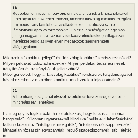
Régebben említettem, hogy épp ennek a jellegnek a kihasználásával
lehet olyan rendszereket tervezni, amelyek látszólag kaotikus jellegűek,
ám mégis irányítani lehet a viselkedésüket - méghozzá szinte
láthatatlanul apró változtatásokkal. És ez a lehetőséget ad egy más
jellegű magyarázatra - az irányított káosz elméletekre, csillagászati
mértékkel pedig az ilyen elven megalkotott (megteremtett)
világegyetemre.
Mik azok a "kaotikus jellegű" és "látszólag kaotikus" rendszerek nálad?
Milyen példákat tudsz adni ezekre? Milyen példákat tudsz adni ezek
irányítására és az irányításuk jellemzőire?
Miből gondolod, hogy a "látszólag kaotikus" rendszerek tulajdonságaiból
következtethetsz a valóban kaotikus rendszerek tulajdonságaira?
A finomhangoltság tehát elvezet az értelmes tervezettség elvéhez is,
mint reális elvi lehetőség.
Ez még úgy is logikai baki, ha feltételezzük, hogy létezik a "finoman
hangoltság". Különben ugyanezekből kiindulva "reális elvi lehetőségként"
kellene kezelni az "intelligens mozgatók", "intelligens eőcsepptervezők",
láthatatlan rózsaszín egyszarvúak, repülő spagettiszörnyek, stb, lététét
is.