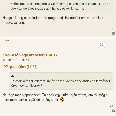
z
Számítógéppel megoldani a Schrödinger egyenletet - simulnia kell az
ó
l
egyik tengelyhez (azaz stabil helyzetet kell kihoznia.
á
s
Hallgasd meg az előadást, és megtudod. Ha abból nem érted, hiába
magyaráznám.
0
x
Gorni
Evolúció vagy kreacionizmus?
H
2011.01.27. 05:11
o
z
@Popula(c)tion (11184):
z
á
s
z
Én csak kérdést tettem fel (miért pont olyanok az állandók és természeti
ó
l
törvények, amilyenek?
á
s
Ne légy már hippohonder. Én csak egy linket ajánlottam, amiről még el
sem mondtam a saját véleményemet.
0
x