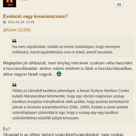
Evolúció vagy kreacionizmus?
H
2011.01.29. 15:35
o
z
@Gorni (11324):
z
á
s
z
Ha nem sajnálnálak, inkább az lenne mulatságos, hogy mennyire
ó
l
erőlködsz, holott egyértelműen nem is érted, amiről beszélek.
á
s
Meglepően jól ráhibáztál, mert tényleg mércének szoktam néha használni
a hozzászólásaidat: amikor valami értelmet is látok a hozzászólásaidban,
akkor nagyon fáradt vagyok...
Példa az irányított kaotikus jelenségre: a Naval Surface Warfare Center
kutatói Marylandban felismerték, hogy egy vibráló mágneses szalag
kaotikus mozgása irányíthatóvá válik azáltal, hogy parányi perturbációt
adnak a rendszer paramétereihez (Ditto, 1990). Ezeket a zavar-jeleket
számítógéppel számolták ki úgy, hogy a szalag egy-egy kaotikus
szélsőértékhez közelítő pályát kövessen.
És?
Olvastad is az ehhez tartozó szakcikket/szakcikkeket, vagy szokás