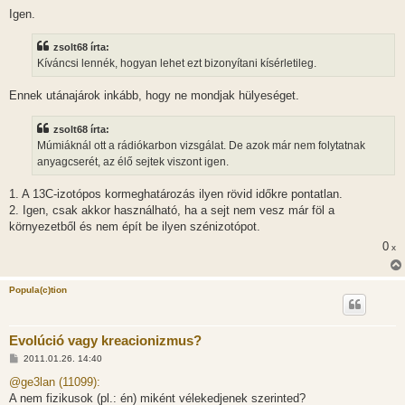
Igen.
zsolt68 írta:
Kíváncsi lennék, hogyan lehet ezt bizonyítani kísérletileg.
Ennek utánajárok inkább, hogy ne mondjak hülyeséget.
zsolt68 írta:
Múmiáknál ott a rádiókarbon vizsgálat. De azok már nem folytatnak
anyagcserét, az élő sejtek viszont igen.
1. A 13C-izotópos kormeghatározás ilyen rövid időkre pontatlan.
2. Igen, csak akkor használható, ha a sejt nem vesz már föl a
környezetből és nem épít be ilyen szénizotópot.
0
x
Popula(c)tion
Evolúció vagy kreacionizmus?
H
2011.01.26. 14:40
o
z
@ge3lan (11099):
z
A nem fizikusok (pl.: én) miként vélekedjenek szerinted?
á