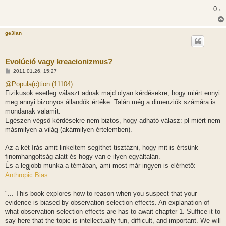
s
0
x
z
ó
l
á
ge3lan
s
Evolúció vagy kreacionizmus?
H
2011.01.26. 15:27
o
z
@Popula(c)tion (11104):
z
Fizikusok esetleg választ adnak majd olyan kérdésekre, hogy miért ennyi
á
s
meg annyi bizonyos állandók értéke. Talán még a dimenziók számára is
z
mondanak valamit.
ó
l
Egészen végső kérdésekre nem biztos, hogy adható válasz: pl miért nem
á
másmilyen a világ (akármilyen értelemben).
s
Az a két írás amit linkeltem segíthet tisztázni, hogy mit is értsünk
finomhangoltság alatt és hogy van-e ilyen egyáltalán.
És a legjobb munka a témában, ami most már ingyen is elérhető:
Anthropic Bias
.
"... This book explores how to reason when you suspect that your
evidence is biased by observation selection effects. An explanation of
what observation selection effects are has to await chapter 1. Suffice it to
say here that the topic is intellectually fun, difficult, and important. We will