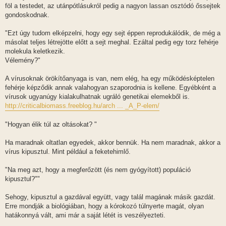
föl a testedet, az utánpótlásukról pedig a nagyon lassan osztódó őssejtek
gondoskodnak.
"Ezt úgy tudom elképzelni, hogy egy sejt éppen reprodukálódik, de még a
másolat teljes létrejötte előtt a sejt meghal. Ezáltal pedig egy torz fehérje
molekula keletkezik.
Vélemény?"
A vírusoknak örökítőanyaga is van, nem elég, ha egy működésképtelen
fehérje képződik annak valahogyan szaporodnia is kellene. Egyébként a
vírusok ugyanúgy kialakulhatnak ugráló genetikai elemekből is.
http://criticalbiomass.freeblog.hu/arch ... _A_P-elem/
"Hogyan élik túl az oltásokat? "
Ha maradnak oltatlan egyedek, akkor bennük. Ha nem maradnak, akkor a
vírus kipusztul. Mint például a feketehimlő.
"Na meg azt, hogy a megferőzött (és nem gyógyított) populáció
kipusztul?""
Sehogy, kipusztul a gazdával együtt, vagy talál magának másik gazdát.
Erre mondják a biológiában, hogy a kórokozó túlnyerte magát, olyan
hatákonnyá vált, ami már a saját létét is veszélyezteti.