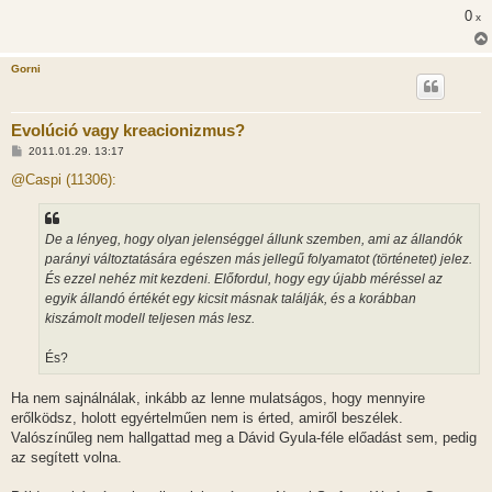
0
x
Gorni
Evolúció vagy kreacionizmus?
H
2011.01.29. 13:17
o
z
@Caspi (11306):
z
á
s
z
De a lényeg, hogy olyan jelenséggel állunk szemben, ami az állandók
ó
l
parányi változtatására egészen más jellegű folyamatot (történetet) jelez.
á
És ezzel nehéz mit kezdeni. Előfordul, hogy egy újabb méréssel az
s
egyik állandó értékét egy kicsit másnak találják, és a korábban
kiszámolt modell teljesen más lesz.
És?
Ha nem sajnálnálak, inkább az lenne mulatságos, hogy mennyire
erőlködsz, holott egyértelműen nem is érted, amiről beszélek.
Valószínűleg nem hallgattad meg a Dávid Gyula-féle előadást sem, pedig
az segített volna.