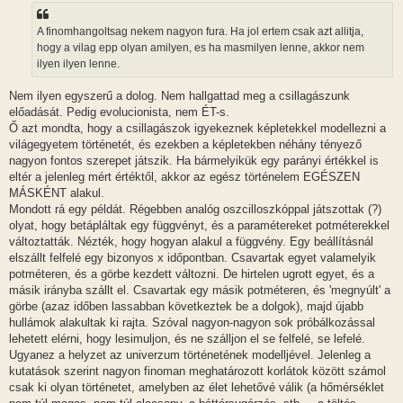
á
s
z
A finomhangoltsag nekem nagyon fura. Ha jol ertem csak azt allitja,
ó
l
hogy a vilag epp olyan amilyen, es ha masmilyen lenne, akkor nem
á
ilyen ilyen lenne.
s
Nem ilyen egyszerű a dolog. Nem hallgattad meg a csillagászunk
előadását. Pedig evolucionista, nem ÉT-s.
Ő azt mondta, hogy a csillagászok igyekeznek képletekkel modellezni a
világegyetem történetét, és ezekben a képletekben néhány tényező
nagyon fontos szerepet játszik. Ha bármelyikük egy parányi értékkel is
eltér a jelenleg mért értéktől, akkor az egész történelem EGÉSZEN
MÁSKÉNT alakul.
Mondott rá egy példát. Régebben analóg oszcilloszkóppal játszottak (?)
olyat, hogy betápláltak egy függvényt, és a paramétereket potméterekkel
változtatták. Nézték, hogy hogyan alakul a függvény. Egy beállításnál
elszállt felfelé egy bizonyos x időpontban. Csavartak egyet valamelyik
potméteren, és a görbe kezdett változni. De hirtelen ugrott egyet, és a
másik irányba szállt el. Csavartak egy másik potméteren, és 'megnyúlt' a
görbe (azaz időben lassabban következtek be a dolgok), majd újabb
hullámok alakultak ki rajta. Szóval nagyon-nagyon sok próbálkozással
lehetett elérni, hogy lesimuljon, és ne szálljon el se felfelé, se lefelé.
Ugyanez a helyzet az univerzum történetének modelljével. Jelenleg a
kutatások szerint nagyon finoman meghatározott korlátok között számol
csak ki olyan történetet, amelyben az élet lehetővé válik (a hőmérséklet