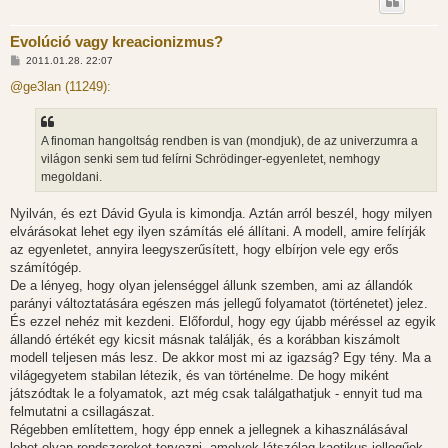
Evolúció vagy kreacionizmus?
H
2011.01.28. 22:07
o
z
@ge3lan (11249):
z
á
s
z
A finoman hangoltság rendben is van (mondjuk), de az univerzumra a
ó
l
világon senki sem tud felírni Schrödinger-egyenletet, nemhogy
á
megoldani.
s
Nyilván, és ezt Dávid Gyula is kimondja. Aztán arról beszél, hogy milyen
elvárásokat lehet egy ilyen számítás elé állítani. A modell, amire felírják
az egyenletet, annyira leegyszerűsített, hogy elbírjon vele egy erős
számítógép.
De a lényeg, hogy olyan jelenséggel állunk szemben, ami az állandók
parányi változtatására egészen más jellegű folyamatot (történetet) jelez.
És ezzel nehéz mit kezdeni. Előfordul, hogy egy újabb méréssel az egyik
állandó értékét egy kicsit másnak találják, és a korábban kiszámolt
modell teljesen más lesz. De akkor most mi az igazság? Egy tény. Ma a
világegyetem stabilan létezik, és van történelme. De hogy miként
játszódtak le a folyamatok, azt még csak találgathatjuk - ennyit tud ma
felmutatni a csillagászat.
Régebben említettem, hogy épp ennek a jellegnek a kihasználásával
lehet olyan rendszereket tervezni, amelyek látszólag kaotikus jellegűek,