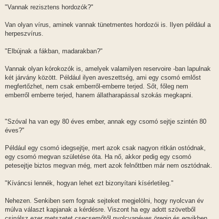
"Vannak rezisztens hordozók?"
Van olyan vírus, aminek vannak tünetmentes hordozói is. Ilyen például a
herpeszvírus.
"Elbújnak a fákban, madarakban?"
Vannak olyan kórokozók is, amelyek valamilyen reservoire -ban lapulnak
két járvány között. Például ilyen aveszettség, ami egy csomó emlőst
megfertőzhet, nem csak emberről-emberre terjed. Sőt, főleg nem
emberről emberre terjed, hanem állatharapással szokás megkapni.
"Szóval ha van egy 80 éves ember, annak egy csomó sejtje szintén 80
éves?"
Például egy csomó idegsejtje, mert azok csak nagyon ritkán ostódnak,
egy csomó megvan születése óta. Ha nő, akkor pedig egy csomó
petesejtje biztos megvan még, mert azok felnőttben már nem osztódnak.
"Kíváncsi lennék, hogyan lehet ezt bizonyítani kísérletileg."
Nehezen. Senkiben sem fognak sejteket megjelölni, hogy nyolcvan év
múlva választ kapjanak a kérdésre. Viszont ha egy adott szövetből
csinálsz ezer metszetet csecsemőtől nyolcvanéves öregig és egyikben