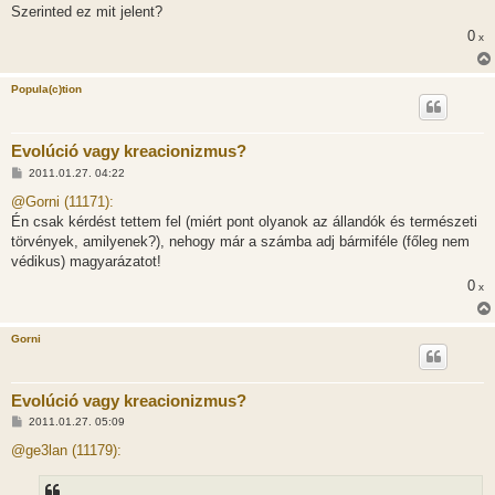
Szerinted ez mit jelent?
0
x
Popula(c)tion
Evolúció vagy kreacionizmus?
H
2011.01.27. 04:22
o
z
@Gorni (11171):
z
Én csak kérdést tettem fel (miért pont olyanok az állandók és természeti
á
s
törvények, amilyenek?), nehogy már a számba adj bármiféle (főleg nem
z
védikus) magyarázatot!
ó
l
0
x
á
s
Gorni
Evolúció vagy kreacionizmus?
H
2011.01.27. 05:09
o
z
@ge3lan (11179):
z
á
s