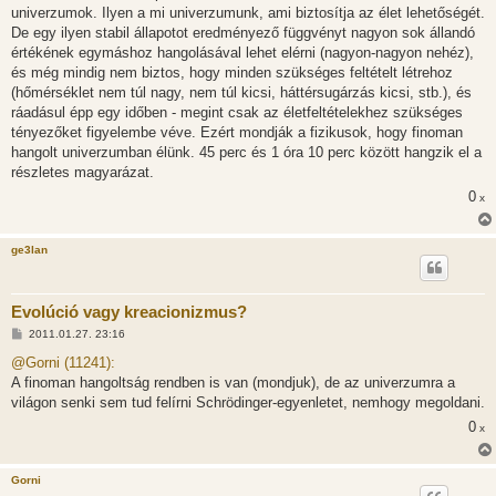
l
univerzumok. Ilyen a mi univerzumunk, ami biztosítja az élet lehetőségét.
á
De egy ilyen stabil állapotot eredményező függvényt nagyon sok állandó
s
értékének egymáshoz hangolásával lehet elérni (nagyon-nagyon nehéz),
és még mindig nem biztos, hogy minden szükséges feltételt létrehoz
(hőmérséklet nem túl nagy, nem túl kicsi, háttérsugárzás kicsi, stb.), és
ráadásul épp egy időben - megint csak az életfeltételekhez szükséges
tényezőket figyelembe véve. Ezért mondják a fizikusok, hogy finoman
hangolt univerzumban élünk. 45 perc és 1 óra 10 perc között hangzik el a
részletes magyarázat.
0
x
ge3lan
Evolúció vagy kreacionizmus?
H
2011.01.27. 23:16
o
z
@Gorni (11241):
z
A finoman hangoltság rendben is van (mondjuk), de az univerzumra a
á
s
világon senki sem tud felírni Schrödinger-egyenletet, nemhogy megoldani.
z
0
ó
x
l
á
s
Gorni