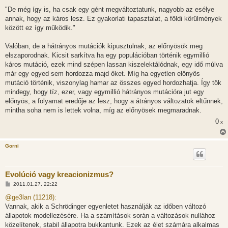
"De még így is, ha csak egy gént megváltoztatunk, nagyobb az esélye
annak, hogy az káros lesz. Ez gyakorlati tapasztalat, a földi körülmények
között ez így működik."
Valóban, de a hátrányos mutációk kipusztulnak, az előnyösök meg
elszaporodnak. Kicsit sarkítva ha egy populációban történik egymillió
káros mutáció, ezek mind szépen lassan kiszelektálódnak, egy idő múlva
már egy egyed sem hordozza majd őket. Míg ha egyetlen előnyös
mutáció történik, viszonylag hamar az összes egyed hordozhatja. Így tök
mindegy, hogy tíz, ezer, vagy egymillió hátrányos mutációra jut egy
előnyös, a folyamat eredője az lesz, hogy a átrányos változatok eltűnnek,
mintha soha nem is lettek volna, míg az előnyösek megmaradnak.
0
x
Gorni
Evolúció vagy kreacionizmus?
H
2011.01.27. 22:22
o
z
@ge3lan (11218):
z
Vannak, akik a Schrödinger egyenletet használják az időben változó
á
s
állapotok modellezésére. Ha a számítások során a változások nullához
z
közelítenek, stabil állapotra bukkantunk. Ezek az élet számára alkalmas
ó