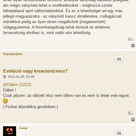
ám mégis irányítani lehet a viselkedésüket - méghozzá szinte
láthatatlanul apró változtatásokkal. És ez a lehetőséget ad egy más
jellegű magyarázatra - az irányított káosz elméletekre, csillagászati
mértékkel pedig az ilyen elven megalkotott (megteremtett)
világegyetemre. A finomhangoltság tehát elvezet az értelmes
tervezettség elvéhez is, mint reális elvi lehetőség.
0
x
Popula(c)tion
Evolúció vagy kreacionizmus?
H
2011.01.29. 01:09
o
z
@Gábor (11112):
z
Gábor !
á
s
Csak jelzem: az idézett rész nem tőlem van és nem is értek vele egyet.
z
ó
l
( Fizikai állandókra gondoltam.)
á
s
0
x
Caspi