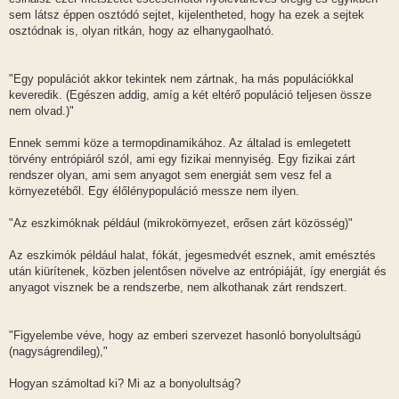
sem látsz éppen osztódó sejtet, kijelentheted, hogy ha ezek a sejtek
osztódnak is, olyan ritkán, hogy az elhanygaolható.
"Egy populációt akkor tekintek nem zártnak, ha más populációkkal
keveredik. (Egészen addig, amíg a két eltérő populáció teljesen össze
nem olvad.)"
Ennek semmi köze a termopdinamikához. Az általad is emlegetett
törvény entrópiáról szól, ami egy fizikai mennyiség. Egy fizikai zárt
rendszer olyan, ami sem anyagot sem energiát sem vesz fel a
környezetéből. Egy élőlénypopuláció messze nem ilyen.
"Az eszkimóknak például (mikrokörnyezet, erősen zárt közösség)"
Az eszkimók például halat, fókát, jegesmedvét esznek, amit emésztés
után kiürítenek, közben jelentősen növelve az entrópiáját, így energiát és
anyagot visznek be a rendszerbe, nem alkothanak zárt rendszert.
"Figyelembe véve, hogy az emberi szervezet hasonló bonyolultságú
(nagyságrendileg),"
Hogyan számoltad ki? Mi az a bonyolultság?