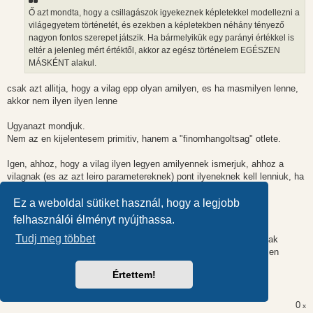
z
Ő azt mondta, hogy a csillagászok igyekeznek képletekkel modellezni a
ó
l
világegyetem történetét, és ezekben a képletekben néhány tényező
á
nagyon fontos szerepet játszik. Ha bármelyikük egy parányi értékkel is
s
eltér a jelenleg mért értéktől, akkor az egész történelem EGÉSZEN
MÁSKÉNT alakul.
csak azt allitja, hogy a vilag epp olyan amilyen, es ha masmilyen lenne,
akkor nem ilyen ilyen lenne
Ugyanazt mondjuk.
Nem az en kijelentesem primitiv, hanem a "finomhangoltsag" otlete.
Igen, ahhoz, hogy a vilag ilyen legyen amilyennek ismerjuk, ahhoz a
vilagnak (es az azt leiro parametereknek) pont ilyeneknek kell lenniuk, ha
masmilyenek lennenek,a kkor a vilag masfele lenne.
Ez a weboldal sütiket használ, hogy a legjobb
En tautologianak latom.
felhasználói élményt nyújthassa.
Tudj meg többet
Ott setalsz bele a csapdaba, hogy feltetelezed, hogy (1) a vilagnak
ilyennek kell lennie es (2) azok a parametereket valaki onkenyesen
potmeterrel olyanra allitja amilyenre akarja.
Értettem!
Ez a ket feltetelezes nem igaz.
0
x