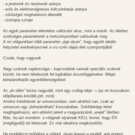
- a protonok és neutronok aránya
- erős és elektromágneses kölcsönhatás aránya
- sűrűséget meghatározó állandók
- izotrópia szintje
Az egyik paraméter ellentétes változást okoz, mint a másik. Az élethez
szükséges paraméterek a metszéspontban valósulnak meg.
A mi világunkban több paraméter „épp olyan”, hogy együtt ideális
helyzetet eredményeznek a víz-szén alapú élet szempontjából.
Csoda, hogy vagyunk
Nagy számok sajátossága – kapcsolatok vannak speciális számok
között, ha nem tételezünk fel logikátlan összefüggéseket. Mégis
behatárolhatók egyenlőtlenségekkel.
Az „én időm” biztos nagyobb, mint egy csillag ideje. = (az én korszakom
időpillanata később jött, mint).
Amikor körülnézek az univerzumban, nem akárhol van, csak az
univezum egy „behatárolható” korszakában. Sokféleképp lehet
megfogalmazni, ami eltérést jelent a magyarázatok „erejét” illetően.
Más, ha azt mondom: a világnak olyannak KELL lennie, hogy ÉN
(megfigyelő) ott lehessek. Ez már idealista megközelítés.
Ha modellezni próbálom a világot, olyan legyen a modell, ami engem