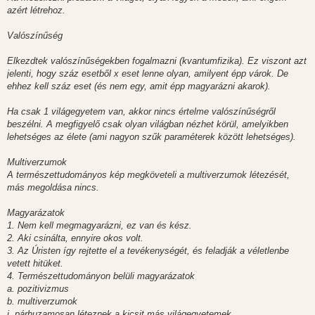
azért létrehoz.
Valószínűség
Elkezdtek valószínűségekben fogalmazni (kvantumfizika). Ez viszont azt
jelenti, hogy száz esetből x eset lenne olyan, amilyent épp várok. De
ehhez kell száz eset (és nem egy, amit épp magyarázni akarok).
Ha csak 1 világegyetem van, akkor nincs értelme valószínűségről
beszélni. A megfigyelő csak olyan világban nézhet körül, amelyikben
lehetséges az élete (ami nagyon szűk paraméterek között lehetséges).
Multiverzumok
A természettudományos kép megköveteli a multiverzumok létezését,
más megoldása nincs.
Magyarázatok
1. Nem kell megmagyarázni, ez van és kész.
2. Aki csinálta, ennyire okos volt.
3. Az Úristen így rejtette el a tevékenységét, és feladják a véletlenbe
vetett hitüket.
4. Természettudományon belüli magyarázatok
a. pozitivizmus
b. multiverzumok
i. párhuzamosan léteznek a kicsit más világegyetemek