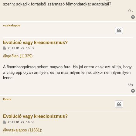
szerint sokadik forrásból származó félmondatokat adaptáltál?
0
x
vaskalapos
Evolúció vagy kreacionizmus?
H
2011.01.29. 15:39
o
z
@ge3lan (11329):
z
á
s
A finomhangoltsag nekem nagyon fura. Ha jol ertem csak azt allitja, hogy
z
a vilag epp olyan amilyen, es ha masmilyen lenne, akkor nem ilyen ilyen
ó
l
lenne.
á
0
s
x
Gorni
Evolúció vagy kreacionizmus?
H
2011.01.29. 16:06
o
z
@vaskalapos (11331):
z