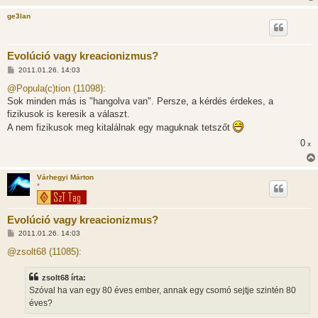
ge3lan
Evolúció vagy kreacionizmus?
H
2011.01.26. 14:03
o
z
@Popula(c)tion (11098):
z
Sok minden más is "hangolva van". Persze, a kérdés érdekes, a
á
s
fizikusok is keresik a választ.
z
A nem fizikusok meg kitalálnak egy maguknak tetszőt
ó
l
0
x
á
s
Várhegyi Márton
*
Evolúció vagy kreacionizmus?
H
2011.01.26. 14:03
o
z
@zsolt68 (11085):
z
á
s
zsolt68 írta:
z
Szóval ha van egy 80 éves ember, annak egy csomó sejtje szintén 80
ó
l
éves?
á
s