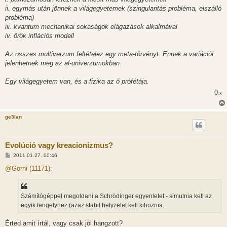
ii. egymás után jönnek a világegyetemek (szingularitás probléma, elszálló
probléma)
iii. kvantum mechanikai sokaságok elágazások alkalmával
iv. örök inflációs modell
Az összes multiverzum feltételez egy meta-törvényt. Ennek a variációi
jelenhetnek meg az al-univerzumokban.
Egy világegyetem van, és a fizika az ő prófétája.
0
x
ge3lan
Evolúció vagy kreacionizmus?
H
2011.01.27. 00:46
o
z
@Gorni (11171):
z
á
s
z
Számítógéppel megoldani a Schrödinger egyenletet - simulnia kell az
ó
l
egyik tengelyhez (azaz stabil helyzetet kell kihoznia.
á
s
Érted amit írtál, vagy csak jól hangzott?