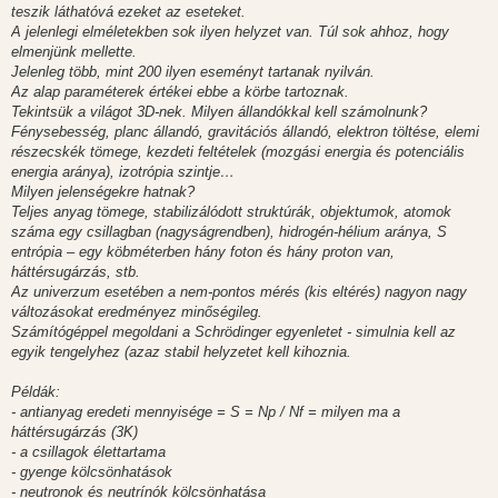
teszik láthatóvá ezeket az eseteket.
A jelenlegi elméletekben sok ilyen helyzet van. Túl sok ahhoz, hogy
elmenjünk mellette.
Jelenleg több, mint 200 ilyen eseményt tartanak nyilván.
Az alap paraméterek értékei ebbe a körbe tartoznak.
Tekintsük a világot 3D-nek. Milyen állandókkal kell számolnunk?
Fénysebesség, planc állandó, gravitációs állandó, elektron töltése, elemi
részecskék tömege, kezdeti feltételek (mozgási energia és potenciális
energia aránya), izotrópia szintje…
Milyen jelenségekre hatnak?
Teljes anyag tömege, stabilizálódott struktúrák, objektumok, atomok
száma egy csillagban (nagyságrendben), hidrogén-hélium aránya, S
entrópia – egy köbméterben hány foton és hány proton van,
háttérsugárzás, stb.
Az univerzum esetében a nem-pontos mérés (kis eltérés) nagyon nagy
változásokat eredményez minőségileg.
Számítógéppel megoldani a Schrödinger egyenletet - simulnia kell az
egyik tengelyhez (azaz stabil helyzetet kell kihoznia.
Példák:
- antianyag eredeti mennyisége = S = Np / Nf = milyen ma a
háttérsugárzás (3K)
- a csillagok élettartama
- gyenge kölcsönhatások
- neutronok és neutrínók kölcsönhatása