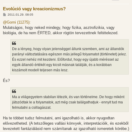
Evolúció vagy kreacionizmus?
H
2011.01.29. 08:05
o
z
@Gorni (11275):
z
Mulatságos, hogy neked mindegy, hogy fizika, asztrofizikia, vagy
á
s
biológia, de ha nem ÉRTED, akkor rögtön tervezettnek feltételezed.
z
ó
l
á
De a lényeg, hogy olyan jelenséggel állunk szemben, ami az állandók
s
parányi változtatására egészen más jellegű folyamatot (történetet) jelez.
És ezzel nehéz mit kezdeni. Előfordul, hogy egy újabb méréssel az
egyik állandó értékét egy kicsit másnak találják, és a korábban
kiszámolt modell teljesen más lesz.
És?
Ma a világegyetem stabilan létezik, és van történelme. De hogy miként
játszódtak le a folyamatok, azt még csak találgathatjuk - ennyit tud ma
felmutatni a csillagászat.
Ha te többet tudsz felmutatni, ami igazolható is, akkor nyugodtan
elővezetheted. (A tetszőleges vallási könvyek, interpretációik, és ezekből
levezetett fantáziálásid nem számítanak az igazolható ismeretek körébe.)