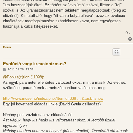
'újra hasznosítják őket'. Ez történt az "evolúció"-szóval, illetve a "faj"
szóval is. Az újrahasznosítást nem tekintem megalapozottnak (főleg az
előzőnél). Kimutatható, hogy "itt van a kutya elásva", azaz az evolúció
elméletének megfogalmazása szándékosan kavar, nem egységesen
használja a kulcs kifejezéseket.
0
x
Gorni
Evolúció vagy kreacionizmus?
H
2011.01.26. 23:33
o
z
@Popula(c)tion (11098):
z
Az egyik paraméter ellentétes változást okoz, mint a másik. Az élethez
á
s
szükséges paraméterek a metszéspontban valósulnak meg.
z
ó
l
http://www.mcse.hu/index.php?Itemid=338 ... &task=show
á
Egy jól követhető előadás linkje (Dávid Gyula csillagász)
s
Néhány pont vázlatosan az előadásából:
Azt várjuk, hogy kis hatás kis változtatást okoz. A legtöbb fizikai
egyenlet ilyen.
Néhány esetben nem ez a helyzet (káosz elmélet). Önerősítő effektusok