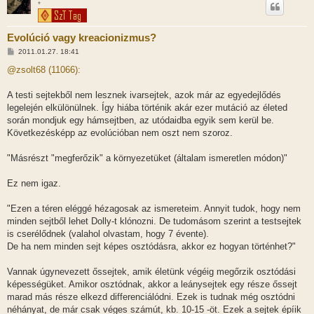
*
Evolúció vagy kreacionizmus?
H
2011.01.27. 18:41
o
z
@zsolt68 (11066):
z
á
s
A testi sejtekből nem lesznek ivarsejtek, azok már az egyedejlődés
z
legelején elkülönülnek. Így hiába történik akár ezer mutáció az életed
ó
l
során mondjuk egy hámsejtben, az utódaidba egyik sem kerül be.
á
Következésképp az evolúcióban nem oszt nem szoroz.
s
"Másrészt "megferőzik" a környezetüket (általam ismeretlen módon)"
Ez nem igaz.
"Ezen a téren eléggé hézagosak az ismereteim. Annyit tudok, hogy nem
minden sejtből lehet Dolly-t klónozni. De tudomásom szerint a testsejtek
is cserélődnek (valahol olvastam, hogy 7 évente).
De ha nem minden sejt képes osztódásra, akkor ez hogyan történhet?"
Vannak úgynevezett őssejtek, amik életünk végéig megőrzik osztódási
képességüket. Amikor osztódnak, akkor a leánysejtek egy része őssejt
marad más része elkezd differenciálódni. Ezek is tudnak még osztódni
néhányat, de már csak véges számút, kb. 10-15 -öt. Ezek a sejtek épíik