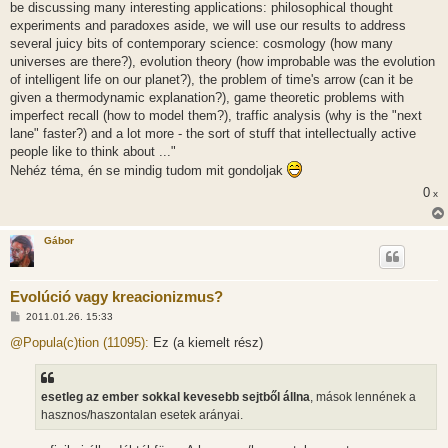
be discussing many interesting applications: philosophical thought
experiments and paradoxes aside, we will use our results to address
several juicy bits of contemporary science: cosmology (how many
universes are there?), evolution theory (how improbable was the evolution
of intelligent life on our planet?), the problem of time's arrow (can it be
given a thermodynamic explanation?), game theoretic problems with
imperfect recall (how to model them?), traffic analysis (why is the "next
lane" faster?) and a lot more - the sort of stuff that intellectually active
people like to think about ..."
Nehéz téma, én se mindig tudom mit gondoljak
0
x
Gábor
Evolúció vagy kreacionizmus?
H
2011.01.26. 15:33
o
z
@Popula(c)tion (11095):
Ez (a kiemelt rész)
z
á
s
z
esetleg az ember sokkal kevesebb sejtből állna
, mások lennének a
ó
l
hasznos/haszontalan esetek arányai.
á
s