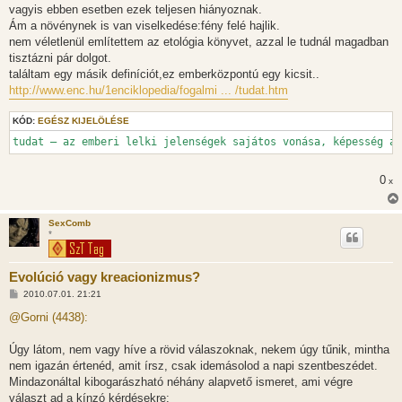
vagyis ebben esetben ezek teljesen hiányoznak.
Ám a növénynek is van viselkedése:fény felé hajlik.
nem véletlenül említettem az etológia könyvet, azzal le tudnál magadban
tisztázni pár dolgot.
találtam egy másik definíciót,ez emberközpontú egy kicsit..
http://www.enc.hu/1enciklopedia/fogalmi ... /tudat.htm
KÓD:
EGÉSZ KIJELÖLÉSE
tudat – az emberi lelki jelenségek sajátos vonása, képesség a 
0
x
SexComb
*
Evolúció vagy kreacionizmus?
H
2010.07.01. 21:21
o
z
@Gorni (4438):
z
á
s
Úgy látom, nem vagy híve a rövid válaszoknak, nekem úgy tűnik, mintha
z
nem igazán értenéd, amit írsz, csak idemásolod a napi szentbeszédet.
ó
l
Mindazonáltal kibogarászható néhány alapvető ismeret, ami végre
á
választ ad a kínzó kérdésekre:
s