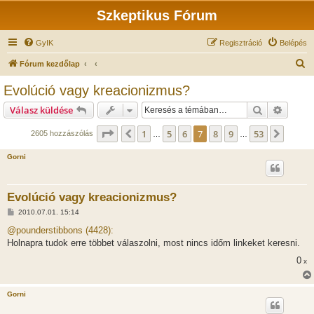
Szkeptikus Fórum
GyIK
Regisztráció
Belépés
K
Fórum kezdőlap
e
Evolúció vagy kreacionizmus?
r
Keresés
Részlet
Válasz küldése
e
s
Oldal:
7
/
53
1
5
6
7
8
9
53
Előző
Követ
2605 hozzászólás
…
…
é
Gorni
s
Evolúció vagy kreacionizmus?
H
2010.07.01. 15:14
o
z
@pounderstibbons (4428):
z
Holnapra tudok erre többet válaszolni, most nincs időm linkeket keresni.
á
s
0
x
z
ó
l
á
Gorni
s