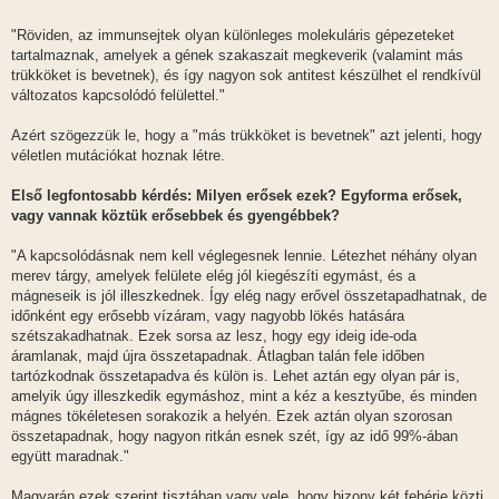
"Röviden, az immunsejtek olyan különleges molekuláris gépezeteket
tartalmaznak, amelyek a gének szakaszait megkeverik (valamint más
trükköket is bevetnek), és így nagyon sok antitest készülhet el rendkívül
változatos kapcsolódó felülettel."
Azért szögezzük le, hogy a "más trükköket is bevetnek" azt jelenti, hogy
véletlen mutációkat hoznak létre.
Első legfontosabb kérdés: Milyen erősek ezek? Egyforma erősek,
vagy vannak köztük erősebbek és gyengébbek?
"A kapcsolódásnak nem kell véglegesnek lennie. Létezhet néhány olyan
merev tárgy, amelyek felülete elég jól kiegészíti egymást, és a
mágneseik is jól illeszkednek. Így elég nagy erővel összetapadhatnak, de
időnként egy erősebb vízáram, vagy nagyobb lökés hatására
szétszakadhatnak. Ezek sorsa az lesz, hogy egy ideig ide-oda
áramlanak, majd újra összetapadnak. Átlagban talán fele időben
tartózkodnak összetapadva és külön is. Lehet aztán egy olyan pár is,
amelyik úgy illeszkedik egymáshoz, mint a kéz a kesztyűbe, és minden
mágnes tökéletesen sorakozik a helyén. Ezek aztán olyan szorosan
összetapadnak, hogy nagyon ritkán esnek szét, így az idő 99%-ában
együtt maradnak."
Magyarán ezek szerint tisztában vagy vele, hogy bizony két fehérje közti