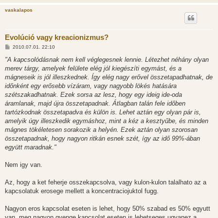
vaskalapos
Evolúció vagy kreacionizmus?
H
2010.07.01. 22:10
o
z
"A kapcsolódásnak nem kell véglegesnek lennie. Létezhet néhány olyan
z
merev tárgy, amelyek felülete elég jól kiegészíti egymást, és a
á
s
mágneseik is jól illeszkednek. Így elég nagy erővel összetapadhatnak, de
z
időnként egy erősebb vízáram, vagy nagyobb lökés hatására
ó
l
szétszakadhatnak. Ezek sorsa az lesz, hogy egy ideig ide-oda
á
áramlanak, majd újra összetapadnak. Átlagban talán fele időben
s
tartózkodnak összetapadva és külön is. Lehet aztán egy olyan pár is,
amelyik úgy illeszkedik egymáshoz, mint a kéz a kesztyűbe, és minden
mágnes tökéletesen sorakozik a helyén. Ezek aztán olyan szorosan
összetapadnak, hogy nagyon ritkán esnek szét, így az idő 99%-ában
együtt maradnak."
Nem igy van.
Az, hogy a ket feherje osszekapcsolva, vagy kulon-kulon talalhato az a
kapcsolatuk erosege mellett a koncentraciojuktol fugg.
Nagyon eros kapcsolat eseten is lehet, hogy 50% szabad es 50% egyutt
van, meg nagyon gyenge kapcsolat eseten is lehetseges ugyanez a