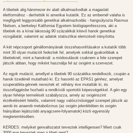
A tibetiek alig háromezer év alatt alkalmazkodtak a magaslati
életformához - derítették ki amerikai kutatók. Ez az embernél valaha is
megfigyelt leggyorsabb genetikai alkalmazkodás - hangsúlyozta Rasmus
Nielsen, a berkeleyi Kaliforniai Egyetem biológiaprofesszora, aki a
tibetiek és a kínai lakosság 90 százalékát kitevő hanok genetikai
vizsgálatát, valamint az adatok statisztikai elemzését irányította.
A két népcsoport génállományának összehasonlításakor a kutatók több
mint 30 olyan mutációt fedeztek fel, amelyek sokkal gyakoribbak a
tibetieknél, mint a hanoknál: a módosulások csaknem a fele szerepet
játszik abban, hogy miként használja fel az oxigént a szervezet.
Az egyik mutáció, amellyel a tibetiek 90 százaléka rendelkezik, csupán a
hanok tizedénél mutatható ki. Ez hasonló az EPAS1 génhez, amelyet
szuperatléta-génnek neveztek el: néhány éve mutatták ki, és
összefüggésbe hozható a rendkívüli sportolói képességekkel. A gén egy
olyan fehérje termelését szabályozza, amely az oxigénszint
érzékeléséért felelős, valamint nagy valószínűséggel szerepet játszik az
aerob és anaerob metabolizmus (az oxigén jelenlétében és oxigén
hiányában lejátszódó anyagcsere-folyamatok) közti egyensúly
megteremtésében.
KERDES: melyiket genvaltozatot terveztek intelligensen? Miert csak
3000 eve terveztek meg a tibeti gent?