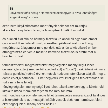
kinyilatkoztatás pedig a "természeti okok egyedül ezt a lehetőséget
engedik meg" axióma
azért nem kinyilatkoztatás mert tények sokszor ezt mutatják...
akkor lesz kinyilatkoztatás,ha bizonyítékok nélkül mondják..
és a keleti filozófia,de bármely filozófia kb abból áll egy okos ember
gondolkodott és kitalált vmit, jó esetben példázatokat mond hogy
megértse az átlagember mire gondolt. utána jön a következő ember
átmagyarázza és veri a mellét a kedvenc filozófusa is érette már a
kvantumfizikát.
természetfeletti magyarázatokat meg végtelen mennyiségűt lehet
generálni,te szted( meg akitől szedted ezt) a "tudat"( csak értené vki mi a
frászra gondolsz) döntő érvnek,mások kedvenc istenükben találják meg a
döntő érvet,a harmadik ET-ket,negyedik vmi intelligens tervezőt(frász se
tudja mi a fene lehet)..
tényleg végtelen mennyiségű ilyet lehet találni,ezekben egy a közös: vki
kitalálta utána mémként terjeszti fórumról fórumra...
mit mondasz,ga egy jelenségre lehet természetes magyarázatot találni,és
a bizonyítékok is azt mutatják,inkább vessük el,és vmi természetfeletti
okot fogadjunk el bizonyítékok nélkül?