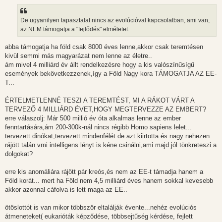
De ugyanilyen tapasztalat nincs az evolúcióval kapcsolatban, ami van,
az NEM támogatja a "fejlődés" elméletet.
abba támogatja ha föld csak 8000 éves lenne,akkor csak teremtésen
kivül semmi más magyarázat nem lenne az életre..
ám mivel 4 milliárd év állt rendelkezésre hogy a kis valószínűsígű
események bekövetkezzenek,így a Föld Nagy kora TÁMOGATJA AZ EE-
T...
ÉRTELMETLENNÉ TESZI A TEREMTÉST, MI A RÁKOT VÁRT A
TERVEZŐ 4 MILLIÁRD ÉVET,HOGY MEGTERVEZZE AZ EMBERT?
erre válaszolj: Már 500 millió év óta alkalmas lenne az ember
fenntartására,ám 200-300k-nál nincs régibb Homo sapiens lelet...
tervezett dinókat,tervezett mindenfélét de azt kiirtotta és nagy nehezen
rájött talán vmi intelligens lényt is kéne csinálni,ami majd jól tönkreteszi a
dolgokat?
erre kis anomáliára rájött pár kreós,és nem az EE-t támadja hanem a
Föld korát... mert ha Föld nem 4,5 milliárd éves hanem sokkal kevesebb
akkor azonnal cáfolva is lett maga az EE..
ötöslottót is van mikor többször eltalálják évente...nehéz evolúciós
átmeneteket( eukarióták képződése, többsejtűség kérdése, fejlett