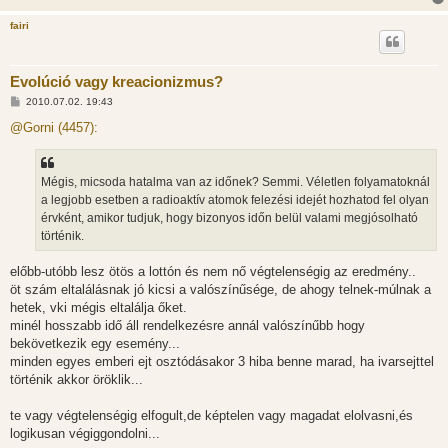
fairi
Evolúció vagy kreacionizmus?
H
2010.07.02. 19:43
o
z
@Gorni (4457):
z
á
s
z
Mégis, micsoda hatalma van az időnek? Semmi. Véletlen folyamatoknál
ó
l
a legjobb esetben a radioaktív atomok felezési idejét hozhatod fel olyan
á
érvként, amikor tudjuk, hogy bizonyos időn belül valami megjósolható
s
történik.
előbb-utóbb lesz ötös a lottón és nem nő végtelenségig az eredmény..
öt szám eltalálásnak jó kicsi a valószínűsége, de ahogy telnek-múlnak a
hetek, vki mégis eltalálja őket.
minél hosszabb idő áll rendelkezésre annál valószínűbb hogy
bekövetkezik egy esemény...
minden egyes emberi ejt osztódásakor 3 hiba benne marad, ha ivarsejttel
történik akkor öröklik...
te vagy végtelenségig elfogult,de képtelen vagy magadat elolvasni,és
logikusan végiggondolni...