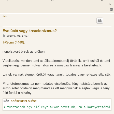
0
x
fairi
Evolúció vagy kreacionizmus?
H
2010.07.01. 17:27
o
z
@Gorni (4440):
z
á
s
nono!zavart érzek az erőben..
z
ó
l
Viselkedés: minden, ami az állattal(emberrel) történik, amit csinál és ami
á
végbemegy benne. Folyamatos és a mozgás hiánya is beletartozik.
s
Ennek vannak elemei: örökölt vagy tanult, tudatos vagy reflexes stb. stb.
Pl a fototropizmus az nem tudatos viselkedés, fény hatására bomlik az
auxin,sötét ooldalon meg marad és ott megnyúlnak a sejtek,végül a fény
felé fordul a növény..
KÓD:
EGÉSZ KIJELÖLÉSE
A tudatosnak egy élőlényt akkor nevezünk, ha a környezetéről e