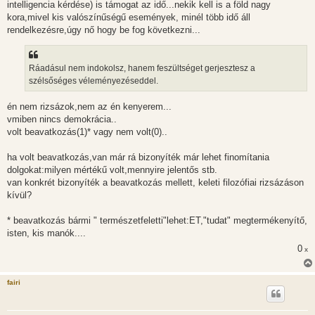
intelligencia kérdése) is támogat az idő...nekik kell is a föld nagy
kora,mivel kis valószínűségű események, minél több idő áll
rendelkezésre,úgy nő hogy be fog következni...
Ráadásul nem indokolsz, hanem feszültséget gerjesztesz a
szélsőséges véleményezéseddel.
én nem rizsázok,nem az én kenyerem...
vmiben nincs demokrácia..
volt beavatkozás(1)* vagy nem volt(0)..
ha volt beavatkozás,van már rá bizonyíték már lehet finomítania
dolgokat:milyen mértékű volt,mennyire jelentős stb.
van konkrét bizonyíték a beavatkozás mellett, keleti filozófiai rizsázáson
kívül?
* beavatkozás bármi " természetfeletti"lehet:ET,"tudat" megtermékenyítő,
isten, kis manók....
0
x
fairi