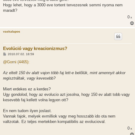
Hogy lehet, hogy a 3000 eve tortent tervezesnek semmi nyoma nem
maradt?
0
x
vaskalapos
Evolúció vagy kreacionizmus?
H
2010.07.02. 18:59
o
z
@Gorni (4465):
z
á
s
Az eltelt 150 év alatt vajon több faj lett-e belőlük, mint amennyit akkor
z
regisztráltak, vagy kevesebb?
ó
l
á
Miert erdekes ez a kerdes?
s
Ugy gondolod, hogy az evolucio azt josolna, hogy 150 ev alatt tobb vagy
kesevebb faj kellett volna legyen ott?
En nem tudom ilyen joslast.
Vannak fajok, melyek evmilliok vagy meg hosszabb ido ota nem
valtzotak. Ez teljes mertekben kompatibilis az evolucioval.
0
x