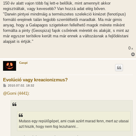
150 év alatt vajon több faj lett-e belőlük, mint amennyit akkor
regisztráltak, vagy kevesebb? Van hozzá adat elég bőven.
"Darwin pintyei mindmáig a természetes szelekció kinézet (fenotípus)
formáló erejének talán legjobb szemléltetői maradtak. Ma már gimis
anyag, hogy a Galapagos szigeteken fellelhető magok mérete miként
formálta a pinty (Geospiza) fajok csőrének méretét és alakját, s mint az
már egyszer terítékre került ma már ennek a változásnak a fejlődéstani
alapjait is értjük."
0
x
Caspi
Evolúció vagy kreacionizmus?
H
2010.07.02. 18:32
o
z
@Gorni (4441):
z
á
s
z
ó
l
á
Mutass egy repülőgépet, ami csak azért marad fenn, mert az utasai
s
azt hiszik, hogy nem fog lezuhanni...