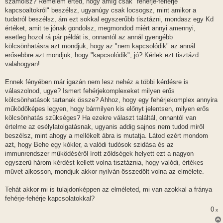
számolsz? Remélem érted, hogy amíg csak "fehérje-fehérje
kapcsoaltokról" beszélsz, ugyanúgy csak locsogsz, mint amikor a
tudatról beszélsz, ám ezt sokkal egyszerűbb tisztázni, mondasz egy Kd
értéket, amit te jónak gondolsz, megmondod miért annyi amennyi,
esetleg hozol rá pár példát is, onnantól az annál gyengébb
kölcsönhatásra azt mondjuk, hogy az "nem kapcsolódik" az annál
erősebbre azt mondjuk, hogy "kapcsolódik", jó? Kérlek ezt tisztázd
valahogyan!
Ennek fényében már igazán nem lesz nehéz a többi kérdésre is
válaszolnod, ugye? Ismert fehérjekomplexeket milyen erős
kölcsönhatások tartanak össze? Ahhoz, hogy egy fehérjekomplex annyira
működőképes legyen, hogy bármilyen kis előnyt jelentsen, milyen erős
kölcsönhatás szükséges? Ha ezekre választ találtál, onnantól van
értelme az esélylatolgatásnak, ugyanis addig sajnos nem tudod miről
beszélsz, mint ahogy a mellékelt ábra is mutatja. Látod ezért mondom
azt, hogy Behe egy kókler, a valódi tudósok szidása és az
immunrendszer működéséről írott zöldségek helyett ezt a nagyon
egyszerű három kérdést kellett volna tisztáznia, hogy valódi, értékes
művet alkosson, mondjuk akkor nyilván összedőlt volna az elmélete.
Tehát akkor mi is tulajdonképpen az elméleted, mi van azokkal a fránya
fehérje-fehérje kapcsolatokkal?
0
x