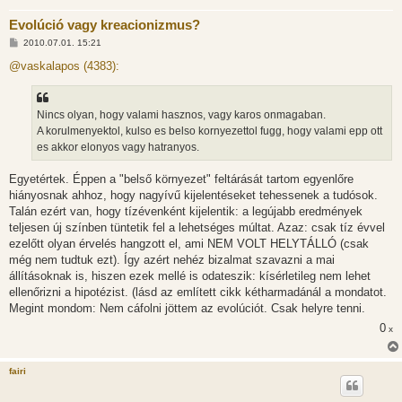
Evolúció vagy kreacionizmus?
H
2010.07.01. 15:21
o
z
@vaskalapos (4383):
z
á
s
z
Nincs olyan, hogy valami hasznos, vagy karos onmagaban.
ó
l
A korulmenyektol, kulso es belso kornyezettol fugg, hogy valami epp ott
á
es akkor elonyos vagy hatranyos.
s
Egyetértek. Éppen a "belső környezet" feltárását tartom egyenlőre
hiányosnak ahhoz, hogy nagyívű kijelentéseket tehessenek a tudósok.
Talán ezért van, hogy tízévenként kijelentik: a legújabb eredmények
teljesen új színben tüntetik fel a lehetséges múltat. Azaz: csak tíz évvel
ezelőtt olyan érvelés hangzott el, ami NEM VOLT HELYTÁLLÓ (csak
még nem tudtuk ezt). Így azért nehéz bizalmat szavazni a mai
állításoknak is, hiszen ezek mellé is odateszik: kísérletileg nem lehet
ellenőrizni a hipotézist. (lásd az említett cikk kétharmadánál a mondatot.
Megint mondom: Nem cáfolni jöttem az evolúciót. Csak helyre tenni.
0
x
fairi