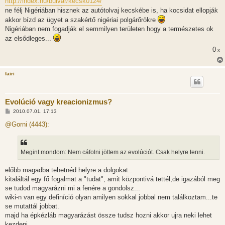
http://index.hu/bulvar/kecsk0124/
ne félj Nigériában hisznek az autótolvaj kecskébe is, ha kocsidat ellopják
akkor bízd az ügyet a szakértő nigériai polgárőrökre
Nigériában nem fogadják el semmilyen területen hogy a természetes ok
az elsődleges...
0
x
fairi
Evolúció vagy kreacionizmus?
H
2010.07.01. 17:13
o
z
@Gorni (4443):
z
á
s
z
Megint mondom: Nem cáfolni jöttem az evolúciót. Csak helyre tenni.
ó
l
á
előbb magadba tehetnéd helyre a dolgokat..
s
kitaláltál egy fő fogalmat a "tudat", amit központivá tettél,de igazából meg
se tudod magyarázni mi a fenére a gondolsz...
wiki-n van egy definíció olyan amilyen sokkal jobbal nem találkoztam...te
se mutattál jobbat.
majd ha épkézláb magyarázást össze tudsz hozni akkor ujra neki lehet
kezdeni...