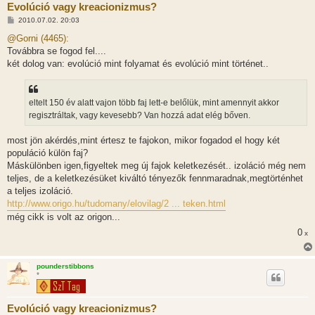
Evolúció vagy kreacionizmus?
H
2010.07.02. 20:03
o
z
@Gorni (4465):
z
Továbbra se fogod fel....
á
s
két dolog van: evolúció mint folyamat és evolúció mint történet..
z
ó
l
á
eltelt 150 év alatt vajon több faj lett-e belőlük, mint amennyit akkor
s
regisztráltak, vagy kevesebb? Van hozzá adat elég bőven.
most jön akérdés,mint értesz te fajokon, mikor fogadod el hogy két
populáció külön faj?
Máskülönben igen,figyeltek meg új fajok keletkezését.. izoláció még nem
teljes, de a keletkezésüket kiváltó tényezők fennmaradnak,megtörténhet
a teljes izoláció.
http://www.origo.hu/tudomany/elovilag/2 ... teken.html
még cikk is volt az origon...
0
x
pounderstibbons
*
Evolúció vagy kreacionizmus?