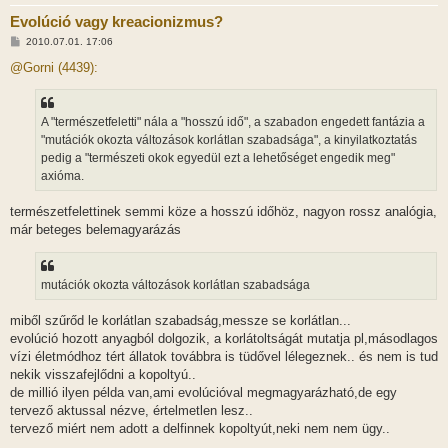
Evolúció vagy kreacionizmus?
H
2010.07.01. 17:06
o
z
@Gorni (4439):
z
á
s
z
A "természetfeletti" nála a "hosszú idő", a szabadon engedett fantázia a
ó
l
"mutációk okozta változások korlátlan szabadsága", a kinyilatkoztatás
á
pedig a "természeti okok egyedül ezt a lehetőséget engedik meg"
s
axióma.
természetfelettinek semmi köze a hosszú időhöz, nagyon rossz analógia,
már beteges belemagyarázás
mutációk okozta változások korlátlan szabadsága
miből szűrőd le korlátlan szabadság,messze se korlátlan...
evolúció hozott anyagból dolgozik, a korlátoltságát mutatja pl,másodlagos
vízi életmódhoz tért állatok továbbra is tüdővel lélegeznek.. és nem is tud
nekik visszafejlődni a kopoltyú..
de millió ilyen példa van,ami evolúcióval megmagyarázható,de egy
tervező aktussal nézve, értelmetlen lesz..
tervező miért nem adott a delfinnek kopoltyút,neki nem nem ügy..