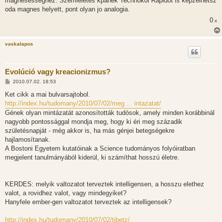
magnesesseghez. Szemleletes kpanek Technokol Rapidot is kepzelhetsz
oda magnes helyett, pont olyan jo analogia.
0
x
vaskalapos
Evolúció vagy kreacionizmus?
H
2010.07.02. 18:53
o
z
Ket cikk a mai bulvarsajtobol.
z
http://index.hu/tudomany/2010/07/02/meg ... intazatat/
á
s
Gének olyan mintázatát azonosították tudósok, amely minden korábbinál
z
nagyobb pontossággal mondja meg, hogy ki éri meg századik
ó
l
születésnapját - még akkor is, ha más génjei betegségekre
á
hajlamosítanak.
s
A Bostoni Egyetem kutatóinak a Science tudományos folyóiratban
megjelent tanulmányából kiderül, ki számíthat hosszú életre.
KERDES: melyik valtozatot terveztek intelligensen, a hosszu elethez
valot, a rovidhez valot, vagy mindegyiket?
Hanyfele ember-gen valtozatot terveztek az intelligensek?
http://index.hu/tudomany/2010/07/02/tibetz/