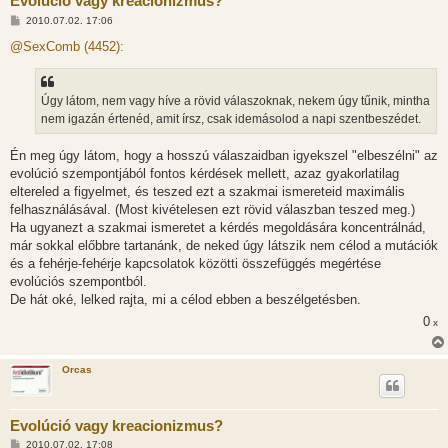
Evolúció vagy kreacionizmus?
H
2010.07.02. 17:06
o
z
@SexComb (4452):
z
á
s
z
Úgy látom, nem vagy híve a rövid válaszoknak, nekem úgy tűnik, mintha
ó
l
nem igazán értenéd, amit írsz, csak idemásolod a napi szentbeszédet.
á
s
Én meg úgy látom, hogy a hosszú válaszaidban igyekszel "elbeszélni" az
evolúció szempontjából fontos kérdések mellett, azaz gyakorlatilag
eltereled a figyelmet, és teszed ezt a szakmai ismereteid maximális
felhasználásával. (Most kivételesen ezt rövid válaszban teszed meg.)
Ha ugyanezt a szakmai ismeretet a kérdés megoldására koncentrálnád,
már sokkal előbbre tartanánk, de neked úgy látszik nem célod a mutációk
és a fehérje-fehérje kapcsolatok közötti összefüggés megértése
evolúciós szempontból.
De hát oké, lelked rajta, mi a célod ebben a beszélgetésben.
0
x
Orcas
Evolúció vagy kreacionizmus?
H
2010.07.02. 17:08