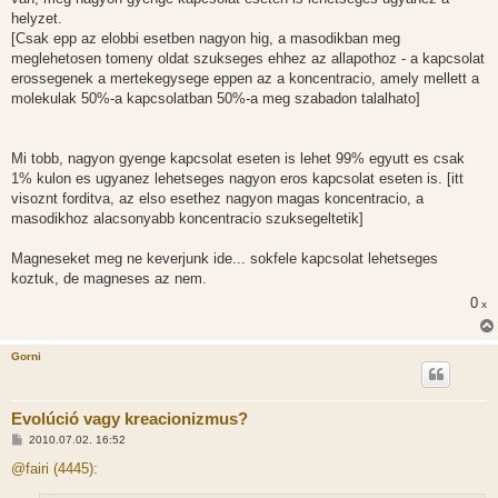
helyzet.
[Csak epp az elobbi esetben nagyon hig, a masodikban meg
meglehetosen tomeny oldat szukseges ehhez az allapothoz - a kapcsolat
erossegenek a mertekegysege eppen az a koncentracio, amely mellett a
molekulak 50%-a kapcsolatban 50%-a meg szabadon talalhato]
Mi tobb, nagyon gyenge kapcsolat eseten is lehet 99% egyutt es csak
1% kulon es ugyanez lehetseges nagyon eros kapcsolat eseten is. [itt
visoznt forditva, az elso esethez nagyon magas koncentracio, a
masodikhoz alacsonyabb koncentracio szuksegeltetik]
Magneseket meg ne keverjunk ide... sokfele kapcsolat lehetseges
koztuk, de magneses az nem.
0
x
Gorni
Evolúció vagy kreacionizmus?
H
2010.07.02. 16:52
o
z
@fairi (4445):
z
á