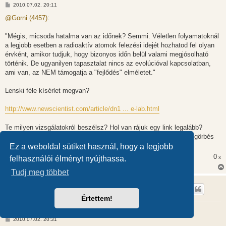
H
2010.07.02. 20:11
o
z
@Gorni (4457):
z
á
s
"Mégis, micsoda hatalma van az időnek? Semmi. Véletlen folyamatoknál
z
a legjobb esetben a radioaktív atomok felezési idejét hozhatod fel olyan
ó
l
érvként, amikor tudjuk, hogy bizonyos időn belül valami megjósolható
á
történik. De ugyanilyen tapasztalat nincs az evolúcióval kapcsolatban,
s
ami van, az NEM támogatja a "fejlődés" elméletet."
Lenski féle kísérlet megvan?
http://www.newscientist.com/article/dn1 ... e-lab.html
Te milyen vizsgálatokról beszélsz? Hol van rájuk egy link legalább?
(És ne feledd, hogy tartozol egy linkkel a tudatmódosított gauss görbés
labdákra. Én kerestem, de nem találtam ilyet)
Ez a weboldal sütiket használ, hogy a legjobb
0
felhasználói élményt nyújthassa.
x
Tudj meg többet
Gorni
Értettem!
Evolúció vagy kreacionizmus?
H
2010.07.02. 20:31
o