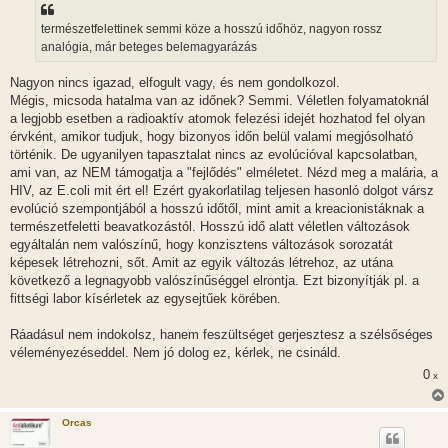
s
z
természetfelettinek semmi köze a hosszú időhöz, nagyon rossz
ó
l
analógia, már beteges belemagyarázás
á
s
Nagyon nincs igazad, elfogult vagy, és nem gondolkozol.
Mégis, micsoda hatalma van az időnek? Semmi. Véletlen folyamatoknál
a legjobb esetben a radioaktív atomok felezési idejét hozhatod fel olyan
érvként, amikor tudjuk, hogy bizonyos időn belül valami megjósolható
történik. De ugyanilyen tapasztalat nincs az evolúcióval kapcsolatban,
ami van, az NEM támogatja a "fejlődés" elméletet. Nézd meg a malária, a
HIV, az E.coli mit ért el! Ezért gyakorlatilag teljesen hasonló dolgot vársz
evolúció szempontjából a hosszú időtől, mint amit a kreacionistáknak a
természetfeletti beavatkozástól. Hosszú idő alatt véletlen változások
egyáltalán nem valószínű, hogy konzisztens változások sorozatát
képesek létrehozni, sőt. Amit az egyik változás létrehoz, az utána
következő a legnagyobb valószínűséggel elrontja. Ezt bizonyítják pl. a
fittségi labor kísérletek az egysejtűek körében.
Ráadásul nem indokolsz, hanem feszültséget gerjesztesz a szélsőséges
véleményezéseddel. Nem jó dolog ez, kérlek, ne csináld.
0
x
Orcas