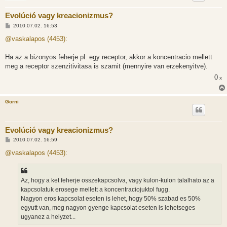
Evolúció vagy kreacionizmus?
H
2010.07.02. 16:53
o
z
@vaskalapos (4453):
z
á
s
Ha az a bizonyos feherje pl. egy receptor, akkor a koncentracio mellett
z
meg a receptor szenzitivitasa is szamit (mennyire van erzekenyitve).
ó
l
0
x
á
s
Gorni
Evolúció vagy kreacionizmus?
H
2010.07.02. 16:59
o
z
@vaskalapos (4453):
z
á
s
z
Az, hogy a ket feherje osszekapcsolva, vagy kulon-kulon talalhato az a
ó
l
kapcsolatuk erosege mellett a koncentraciojuktol fugg.
á
Nagyon eros kapcsolat eseten is lehet, hogy 50% szabad es 50%
s
egyutt van, meg nagyon gyenge kapcsolat eseten is lehetseges
ugyanez a helyzet...