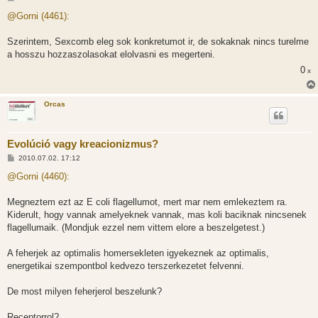
o
z
@Gorni (4461):
z
á
s
Szerintem, Sexcomb eleg sok konkretumot ir, de sokaknak nincs turelme
z
a hosszu hozzaszolasokat elolvasni es megerteni.
ó
l
0
x
á
s
Orcas
Evolúció vagy kreacionizmus?
H
2010.07.02. 17:12
o
z
@Gorni (4460):
z
á
s
Megneztem ezt az E coli flagellumot, mert mar nem emlekeztem ra.
z
Kiderult, hogy vannak amelyeknek vannak, mas koli baciknak nincsenek
ó
l
flagellumaik. (Mondjuk ezzel nem vittem elore a beszelgetest.)
á
s
A feherjek az optimalis homersekleten igyekeznek az optimalis,
energetikai szempontbol kedvezo terszerkezetet felvenni.
De most milyen feherjerol beszelunk?
Receptorrol?