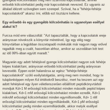
gyengébb kölcsönhatást még nem számítod kapcsolatnak, aminél
erősebb kölcsönhatást pedig már kapcsolatnak nevezed. Ez ugyanis az
általad idézett szövegben sem szerepel. Szóval, ha a "fehérje-fehérje
kapcsolatokról" akarsz írni, előbb ezt tisztázni kellene.
Egy erősebb és egy gyengébb kölcsönhatás is ugyanolyan eséllyel
alakul ki?
Furcsa mód erre válaszoltál: "Azt tapasztalták, hogy a kapcsolatok ereje
arányosan növekszik a könyvtár méretével, így egy elég nagy
könyvtárban a legjobban összetapadó molekulák már nagyon nagy erővel
ragadták meg a csalit, hasonlóan ahhoz, amikor az uszodában két test
az idő 99%-ában együtt maradt."
Magyarán egy adott fehérjével gyenge kölcsönhatást nagyon sok fehérje
képes kialakítani, arányosan erősebb kölcsönhatást pedig arányosan
kevesebb. Éppen ezért halandzsa az egész "fehérje-fehérje
kapcsolatokról" szóló esélylatolgatás, amíg meg nem mondod, hogy te
tulajdonképpen milyen Kd értékekről beszélsz, mert ha teszem azt egy
adott fehérjével egy ilyen véletlenszerűen előállított peptidkönyvtárból
mondjuk Kd=1 M erősségű kölcsönhatást minden második peptid képes
kialakítani, Kd=1 mM erősségű kölcsönhatást minden ezredik, Kd=1
mikroM erősségű kölcsönhatást minden egymilliomodik, Kd= 1 nM
erősségű kölcsönhatást minden egymilliárdodik, Kd=1 pM erősségű
kölcsönhatást pedig minden ezermilliárdodik, akkor melyik eséllyel