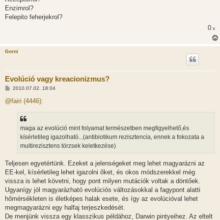
Enzimrol?
Felepito feherjekrol?
0
x
Gorni
Evolúció vagy kreacionizmus?
H
2010.07.02. 18:04
o
z
@fairi (4446):
z
á
s
z
maga az evolúció mint folyamat természetben megfigyelhető,és
ó
l
kísérletileg igazolható...(antibiotikum rezisztencia, ennek a fokozata a
á
multirezisztens törzsek keletkezése)
s
Teljesen egyetértünk. Ezeket a jelenségeket meg lehet magyarázni az
EE-kel, kísérletileg lehet igazolni őket, és okos módszerekkel még
vissza is lehet követni, hogy pont milyen mutációk voltak a döntőek.
Ugyanígy jól magyarázható evolúciós változásokkal a fagypont alatti
hőmérsékleten is életképes halak esete, és így az evolúcióval lehet
megmagyarázni egy halfaj terjeszkedését.
De menjünk vissza egy klasszikus példához, Darwin pintyeihez. Az eltelt