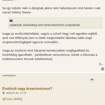
ha így indulsz neki a dolognak,akkor nem helyreteszel vmit,hanem csak
zavart keltesz benne...
odateszik: kísérletileg nem lehet ellenőrizni a hipotézist.
maga az evolúcióelméletet, vagyis a sztorit hogy volt egyetlen sejtből
amit mai élőlények,nem is lehet megismételni laborban,talán majd
szuperszámítógéppel egyszer szimulálni...
maga az evolúció mint folyamat természetben megfigyelhető,és
kísérletileg igazolható...(antibiotikum rezisztencia, ennek a fokozata a
multirezisztens törzsek keletkezése)
0
x
vaskalapos
Evolúció vagy kreacionizmus?
H
2010.07.01. 17:17
o
z
@Gorni (4443):
z
á