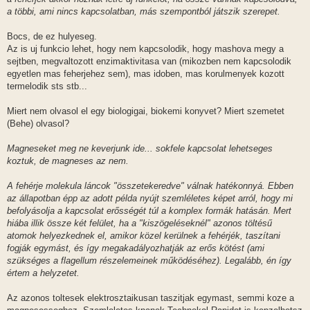
ó
l
a többi, ami nincs kapcsolatban, más szempontból játszik szerepet.
á
s
Bocs, de ez hulyeseg.
Az is uj funkcio lehet, hogy nem kapcsolodik, hogy mashova megy a
sejtben, megvaltozott enzimaktivitasa van (mikozben nem kapcsolodik
egyetlen mas feherjehez sem), mas idoben, mas korulmenyek kozott
termelodik sts stb...
Miert nem olvasol el egy biologigai, biokemi konyvet? Miert szemetet
(Behe) olvasol?
Magneseket meg ne keverjunk ide... sokfele kapcsolat lehetseges
koztuk, de magneses az nem.
A fehérje molekula láncok "összetekeredve" válnak hatékonnyá. Ebben
az állapotban épp az adott példa nyújt szemléletes képet arról, hogy mi
befolyásolja a kapcsolat erősségét túl a komplex formák hatásán. Mert
hiába illik össze két felület, ha a "kiszögeléseknél" azonos töltésű
atomok helyezkednek el, amikor közel kerülnek a fehérjék, taszítani
fogják egymást, és így megakadályozhatják az erős kötést (ami
szükséges a flagellum részelemeinek működéséhez). Legalább, én így
értem a helyzetet.
Az azonos toltesek elektrosztaikusan taszitjak egymast, semmi koze a