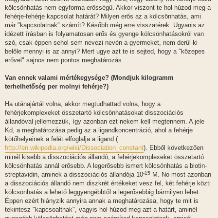
kölcsönhatás nem egyforma erősségű. Akkor viszont te hol húzod meg a
fehérje-fehérje kapcsolat határát? Milyen erős az a kölcsönhatás, ami
már "kapcsolatnak" számít? Később még erre visszatérek. Ugyanis az
idézett írásban is folyamatosan erős és gyenge kölcsönhatásokról van
szó, csak éppen sehol sem nevezi nevén a gyermeket, nem derül ki
belőle mennyi is az annyi? Mert ugye azt te is sejted, hogy a "közepes
erővel" sajnos nem pontos meghatározás.
Van ennek valami mértékegysége? (Mondjuk kilogramm
terhelhetőség per molnyi fehérje?)
Ha utánajártál volna, akkor megtudhattad volna, hogy a
fehérjekomplexeket összetartó kölcsönhatásokat disszociációs
állandóval jellemezzük, így azonban ezt nekem kell megtennem. A jele
Kd, a meghatározása pedig az a ligandkoncentráció, ahol a fehérje
kötőhelyeinek a felét elfoglalja a ligand (
http://en.wikipedia.org/wiki/Dissociation_constant
). Ebből következően
minél kisebb a disszociációs állandó, a fehérjekomplexeket összetartó
kölcsönhatás annál erősebb. A legerősebb ismert kölcsönhatás a biotin-
-15
streptavidin, aminek a disszociációs állandója 10
M. No most azonban
a disszociációs állandó nem diszkrét értékeket vesz fel, két fehérje közti
kölcsönhatás a lehető leggyengébbtől a legerősebbig bármilyen lehet.
Éppen ezért hiányzik annyira annak a meghatározása, hogy te mit is
tekintesz "kapcsoaltnak", vagyis hol húzod meg azt a határt, aminél