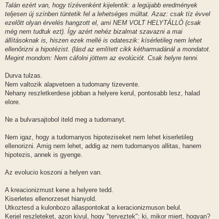
s
Talán ezért van, hogy tízévenként kijelentik: a legújabb eredmények
z
teljesen új színben tüntetik fel a lehetséges múltat. Azaz: csak tíz évvel
ó
l
ezelőtt olyan érvelés hangzott el, ami NEM VOLT HELYTÁLLÓ (csak
á
még nem tudtuk ezt). Így azért nehéz bizalmat szavazni a mai
s
állításoknak is, hiszen ezek mellé is odateszik: kísérletileg nem lehet
ellenőrizni a hipotézist. (lásd az említett cikk kétharmadánál a mondatot.
Megint mondom: Nem cáfolni jöttem az evolúciót. Csak helyre tenni.
Durva tulzas.
Nem valtozik alapvetoen a tudomany tizevente.
Nehany reszletkerdese jobban a helyere kerul, pontosabb lesz, halad
elore.
Ne a bulvarsajtobol iteld meg a tudomanyt.
Nem igaz, hogy a tudomanyos hipoteziseket nem lehet kiserletileg
ellenorizni. Amig nem lehet, addig az nem tudomanyos allitas, hanem
hipotezis, annek is gyenge.
Az evolucio koszoni a helyen van.
A kreacionizmust kene a helyere tedd.
Kiserletes ellenorzeset hianyold.
Utkoztesd a kulonbozo allaspontokat a keracionizmuson belul.
Kerjel reszleteket, azon kivul, hogy "terveztek": ki, mikor miert, hogyan?