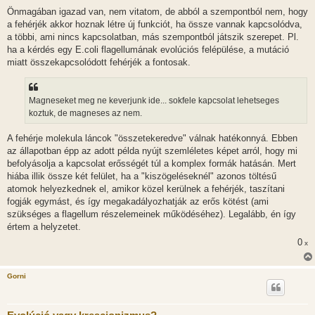
Önmagában igazad van, nem vitatom, de abból a szempontból nem, hogy
a fehérjék akkor hoznak létre új funkciót, ha össze vannak kapcsolódva,
a többi, ami nincs kapcsolatban, más szempontból játszik szerepet. Pl.
ha a kérdés egy E.coli flagellumának evolúciós felépülése, a mutáció
miatt összekapcsolódott fehérjék a fontosak.
Magneseket meg ne keverjunk ide... sokfele kapcsolat lehetseges
koztuk, de magneses az nem.
A fehérje molekula láncok "összetekeredve" válnak hatékonnyá. Ebben
az állapotban épp az adott példa nyújt szemléletes képet arról, hogy mi
befolyásolja a kapcsolat erősségét túl a komplex formák hatásán. Mert
hiába illik össze két felület, ha a "kiszögeléseknél" azonos töltésű
atomok helyezkednek el, amikor közel kerülnek a fehérjék, taszítani
fogják egymást, és így megakadályozhatják az erős kötést (ami
szükséges a flagellum részelemeinek működéséhez). Legalább, én így
értem a helyzetet.
0
x
Gorni