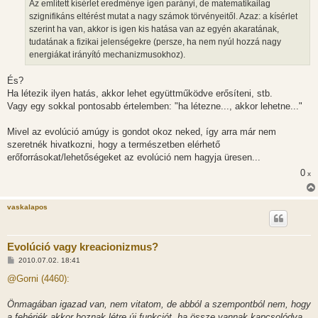
Az említett kísérlet eredménye igen parányi, de matematikailag
szignifikáns eltérést mutat a nagy számok törvényeitől. Azaz: a kísérlet
szerint ha van, akkor is igen kis hatása van az egyén akaratának,
tudatának a fizikai jelenségekre (persze, ha nem nyúl hozzá nagy
energiákat irányító mechanizmusokhoz).
És?
Ha létezik ilyen hatás, akkor lehet együttműködve erősíteni, stb.
Vagy egy sokkal pontosabb értelemben: "ha létezne..., akkor lehetne..."
Mivel az evolúció amúgy is gondot okoz neked, így arra már nem
szeretnék hivatkozni, hogy a természetben elérhető
erőforrásokat/lehetőségeket az evolúció nem hagyja üresen...
0
x
vaskalapos
Evolúció vagy kreacionizmus?
H
2010.07.02. 18:41
o
z
@Gorni (4460):
z
á
s
Önmagában igazad van, nem vitatom, de abból a szempontból nem, hogy
z
a fehérjék akkor hoznak létre új funkciót, ha össze vannak kapcsolódva,